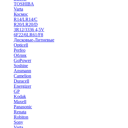
TOSHIBA
Varta
Космос
R14/LR14/C
R20/LR20/D
3R12/3336 4,5V
6F22/6LR61/F8
Дисковые-Литиевые
Opticell
Perfeo
Облик
GoPower
Soshine
Ansmann
Camelion
Duracell
Energizer
GP
Kodak
Maxell
Panasonic
Renata
Robiton
Sony
Varta