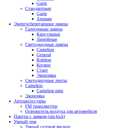
Garin
Стандартные
Garin
Ansman
Энергосберегающие лампы
Галогенные лампы
Капсульные
Линейные
Светодиодные лампы
Camelion
General
Robiton
Космос
Старт
Экономка
Светодиодные ленты
Camelion
Camelion mini
Экономка
Автоаксессуары
FM трансмиттер
Освежитель воздуха для автомобиля
Пакеты с замком (zip-lock)
Умный дом
Умный сетевой фильтр