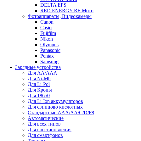
DELTA EPS
RED ENERGY RE Мото
Фотоаппараты, Видеокамеры
Canon
Casio
Fujifilm
Nikon
Olympus
Panasonic
Pentax
Samsung
Зарядные устройства
Для AA/AAA
Для Ni-Mh
Для Li-Pol
Для Кроны
Для 18650
Для Li-Ion аккумуляторов
Для свинцово кислотных
Стандартные ААА/АА/С/D/F8
Автоматические
Для всех типов
Для восстановления
Для смартфонов
Тестеры