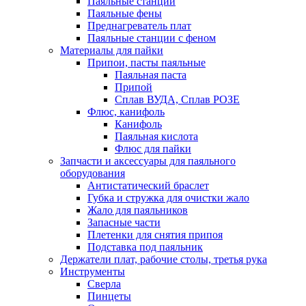
Паяльные станции
Паяльные фены
Преднагреватель плат
Паяльные станции с феном
Материалы для пайки
Припои, пасты паяльные
Паяльная паста
Припой
Сплав ВУДА, Сплав РОЗЕ
Флюс, канифоль
Канифоль
Паяльная кислота
Флюс для пайки
Запчасти и аксессуары для паяльного
оборудования
Антистатический браслет
Губка и стружка для очистки жало
Жало для паяльников
Запасные части
Плетенки для снятия припоя
Подставка под паяльник
Держатели плат, рабочие столы, третья рука
Инструменты
Сверла
Пинцеты