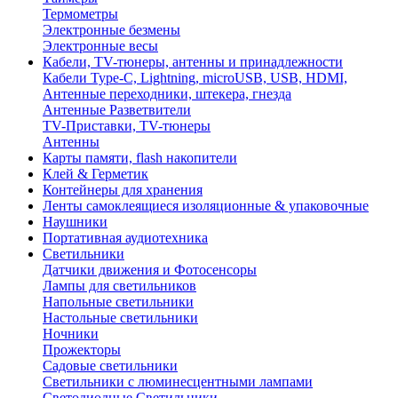
Термометры
Электронные безмены
Электронные весы
Кабели, TV-тюнеры, антенны и принадлежности
Кабели Type-C, Lightning, microUSB, USB, HDMI,
Антенные переходники, штекера, гнезда
Антенные Разветвители
TV-Приставки, TV-тюнеры
Антенны
Карты памяти, flash накопители
Клей & Герметик
Контейнеры для хранения
Ленты самоклеящиеся изоляционные & упаковочные
Наушники
Портативная аудиотехника
Светильники
Датчики движения и Фотосенсоры
Лампы для светильников
Напольные светильники
Настольные светильники
Ночники
Прожекторы
Садовые светильники
Светильники с люминесцентными лампами
Светодиодные Светильники