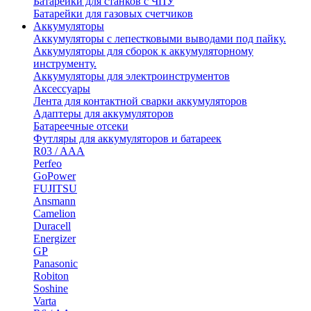
Батарейки для станков с ЧПУ
Батарейки для газовых счетчиков
Аккумуляторы
Аккумуляторы с лепестковыми выводами под пайку.
Аккумуляторы для сборок к аккумуляторному
инструменту.
Аккумуляторы для электроинструментов
Аксессуары
Лента для контактной сварки аккумуляторов
Адаптеры для аккумуляторов
Батареечные отсеки
Футляры для аккумуляторов и батареек
R03 / AAA
Perfeo
GoPower
FUJITSU
Ansmann
Camelion
Duracell
Energizer
GP
Panasonic
Robiton
Soshine
Varta