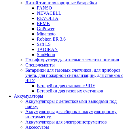
Литий тионилхлоридные батарейки
FANSO
NEVACELL
REVOLTA
EEMB
GoPower
Minamoto
Robiton ER 3.6
Saft LS
TADIRAN
SunMoon
Полифторуглерод-литиевые элементы питания
Спецэлементы
Батарейки для газовых счетчиков, для приборов
учета, для пожарной сигнализации, для станков с
ЧПУ
Батарейки для станков с ЧПУ
Батарейки для газовых счетчиков
Аккумуляторы
Аккумуляторы с лепестковыми выводами под
пайку.
Аккумуляторы для сборок к аккумуляторному
инструменту.
Аккумуляторы для электроинструментов
Аксессуары