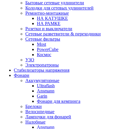
Бытовые сетевые удлинители
Колодки для сетевых удлинителей
Ремонтно-монтажные
НА КАТУШКЕ
НА РАМКЕ
Розетки и выключатели
Сетевые разветвители & переходники
Сетевые фильтры
Most
PowerCube
Космос
УЗО
Электропатроны
Стабилизаторы напряжения
Фонари
Аккумуляторные
Ultraflash
Ansmann
Garin
Фонари для кемпинга
Брелоки
Велосипедные
Лампочки для фонарей
Налобные
Ansmann