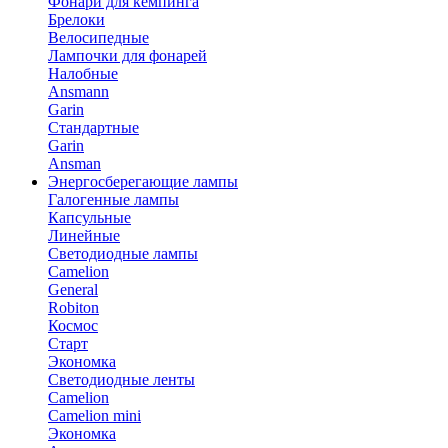
Фонари для кемпинга
Брелоки
Велосипедные
Лампочки для фонарей
Налобные
Ansmann
Garin
Стандартные
Garin
Ansman
Энергосберегающие лампы
Галогенные лампы
Капсульные
Линейные
Светодиодные лампы
Camelion
General
Robiton
Космос
Старт
Экономка
Светодиодные ленты
Camelion
Camelion mini
Экономка