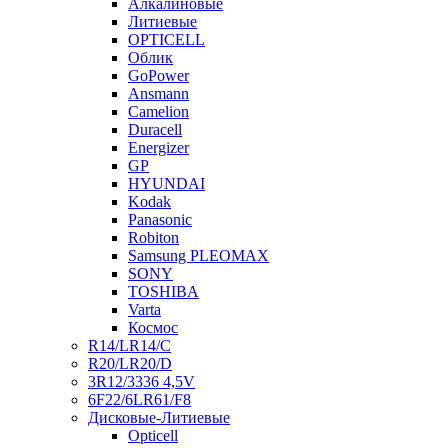
Алкалиновые
Литиевые
OPTICELL
Облик
GoPower
Ansmann
Camelion
Duracell
Energizer
GP
HYUNDAI
Kodak
Panasonic
Robiton
Samsung PLEOMAX
SONY
TOSHIBA
Varta
Космос
R14/LR14/C
R20/LR20/D
3R12/3336 4,5V
6F22/6LR61/F8
Дисковые-Литиевые
Opticell