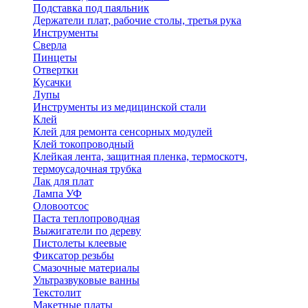
Подставка под паяльник
Держатели плат, рабочие столы, третья рука
Инструменты
Сверла
Пинцеты
Отвертки
Кусачки
Лупы
Инструменты из медицинской стали
Клей
Клей для ремонта сенсорных модулей
Клей токопроводный
Клейкая лента, защитная пленка, термоскотч,
термоусадочная трубка
Лак для плат
Лампа УФ
Оловоотсос
Паста теплопроводная
Выжигатели по дереву
Пистолеты клеевые
Фиксатор резьбы
Смазочные материалы
Ультразвуковые ванны
Текстолит
Макетные платы