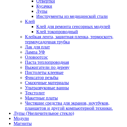
Отвертки
Кусачки
Лупы
Инструменты из медицинской стали
Клей
Клей для ремонта сенсорных модулей
Клей токопроводный
Клейкая лента, защитная пленка, термоскотч,
термоусадочная трубка
Лак для плат
Лампа УФ
Оловоотсос
Паста теплопроводная
Выжигатели по дереву
Пистолеты клеевые
Фиксатор резьбы
Смазочные материалы
Ультразвуковые ванны
Текстолит
Макетные платы
Чистящие средства для экранов, ноутбуков,
планшетов и другой компьютерной техники.
Лупы (Увеличительное стекло)
Модули
Магниты