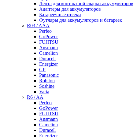
Лента для контактной сварки аккумуляторов
Адаптеры для аккумуляторов
Батареечные отсеки
Футляры для аккумуляторов и батареек
R03 / AAA
Perfeo
GoPower
FUJITSU
Ansmann
Camelion
Duracell
Energizer
GP
Panasonic
Robiton
Soshine
Varta
R6 / AA
Perfeo
GoPower
FUJITSU
Ansmann
Camelion
Duracell
Energizer