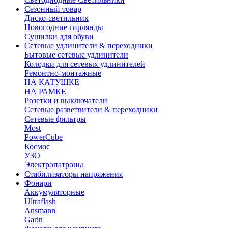
Сезонный товар
Диско-светильник
Новогодние гирлянды
Сушилки для обуви
Сетевые удлинители & переходники
Бытовые сетевые удлинители
Колодки для сетевых удлинителей
Ремонтно-монтажные
НА КАТУШКЕ
НА РАМКЕ
Розетки и выключатели
Сетевые разветвители & переходники
Сетевые фильтры
Most
PowerCube
Космос
УЗО
Электропатроны
Стабилизаторы напряжения
Фонари
Аккумуляторные
Ultraflash
Ansmann
Garin