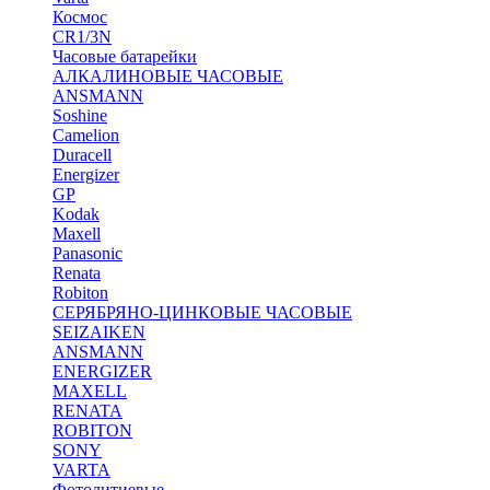
Космос
CR1/3N
Часовые батарейки
АЛКАЛИНОВЫЕ ЧАСОВЫЕ
ANSMANN
Soshine
Camelion
Duracell
Energizer
GP
Kodak
Maxell
Panasonic
Renata
Robiton
СЕРЯБРЯНО-ЦИНКОВЫЕ ЧАСОВЫЕ
SEIZAIKEN
ANSMANN
ENERGIZER
MAXELL
RENATA
ROBITON
SONY
VARTA
Фотолитиевые