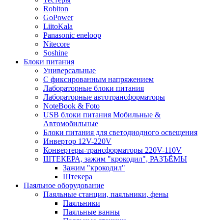
Robiton
GoPower
LiitoKala
Panasonic eneloop
Nitecore
Soshine
Блоки питания
Универсальные
C фиксированным напряжением
Лабораторные блоки питания
Лабораторные автотрансформаторы
NoteBook & Foto
USB блоки питания Мобильные &
Автомобильные
Блоки питания для светодиодного освещения
Инвертор 12V-220V
Конвертеры-трансформаторы 220V-110V
ШТЕКЕРА, зажим "крокодил", РАЗЪЁМЫ
Зажим "крокодил"
Штекера
Паяльное оборудование
Паяльные станции, паяльники, фены
Паяльники
Паяльные ванны