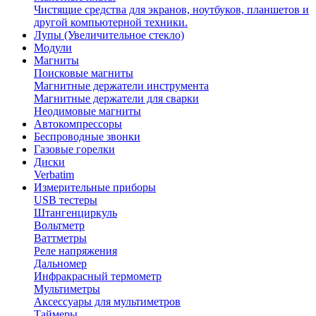
Чистящие средства для экранов, ноутбуков, планшетов и
другой компьютерной техники.
Лупы (Увеличительное стекло)
Модули
Магниты
Поисковые магниты
Магнитные держатели инструмента
Магнитные держатели для сварки
Неодимовые магниты
Автокомпрессоры
Беспроводные звонки
Газовые горелки
Диски
Verbatim
Измерительные приборы
USB тестеры
Штангенциркуль
Вольтметр
Ваттметры
Реле напряжения
Дальномер
Инфракрасный термометр
Мультиметры
Аксессуары для мультиметров
Таймеры