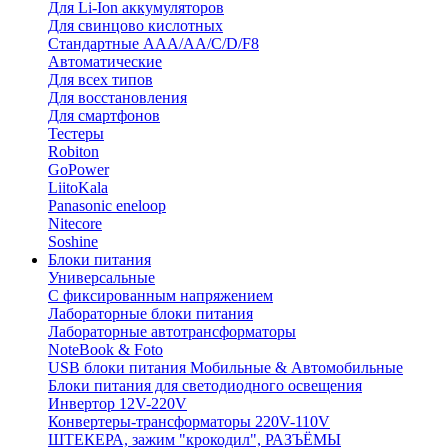
Для Li-Ion аккумуляторов
Для свинцово кислотных
Стандартные ААА/АА/С/D/F8
Автоматические
Для всех типов
Для восстановления
Для смартфонов
Тестеры
Robiton
GoPower
LiitoKala
Panasonic eneloop
Nitecore
Soshine
Блоки питания
Универсальные
C фиксированным напряжением
Лабораторные блоки питания
Лабораторные автотрансформаторы
NoteBook & Foto
USB блоки питания Мобильные & Автомобильные
Блоки питания для светодиодного освещения
Инвертор 12V-220V
Конвертеры-трансформаторы 220V-110V
ШТЕКЕРА, зажим "крокодил", РАЗЪЁМЫ