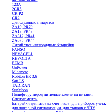
123A
2CR5
CR-P2
CR2
Для слуховых аппаратов
ZA10, PR70
ZA13, PR48
ZA312, PR41
ZA675, PR44
Литий тионилхлоридные батарейки
FANSO
NEVACELL
REVOLTA
EEMB
GoPower
Minamoto
Robiton ER 3.6
Saft LS
TADIRAN
SunMoon
Полифторуглерод-литиевые элементы питания
Спецэлементы
Батарейки для газовых счетчиков, для приборов учета,
для пожарной сигнализации, для станков с ЧПУ