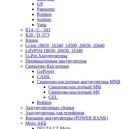
GP
Panasonic
Robiton
Soshine
Varta
R14 / C / 343
R20 / D /373
Крона
Li-ion 18650, 16340, 14500, 26650, 10440
LiFePO4 18650, 26650, 16340
Li-Pol Аккумуляторы
Промышленные аккумуляторы
Свинцово-Кислотные
GoPower
CASIL
Свинцово кислотные аккумуляторы MNB
Cвинцово-кислотный MM
Cвинцово-кислотный MS
GEL
Robiton
Аккумуляторные сборки
Аккумуляторы для телефонов
Внешние аккумуляторы (POWER BANK)
Мото АКБ
DELTA CT Мото