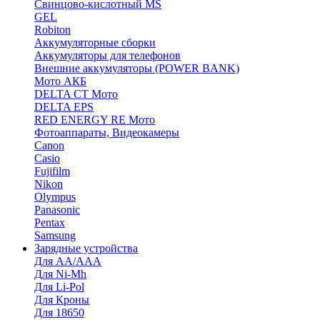
Cвинцово-кислотный MS
GEL
Robiton
Аккумуляторные сборки
Аккумуляторы для телефонов
Внешние аккумуляторы (POWER BANK)
Мото АКБ
DELTA CT Мото
DELTA EPS
RED ENERGY RE Мото
Фотоаппараты, Видеокамеры
Canon
Casio
Fujifilm
Nikon
Olympus
Panasonic
Pentax
Samsung
Зарядные устройства
Для AA/AAA
Для Ni-Mh
Для Li-Pol
Для Кроны
Для 18650