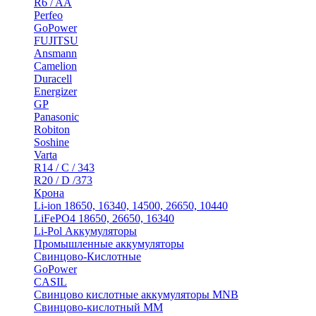
R6 / AA
Perfeo
GoPower
FUJITSU
Ansmann
Camelion
Duracell
Energizer
GP
Panasonic
Robiton
Soshine
Varta
R14 / C / 343
R20 / D /373
Крона
Li-ion 18650, 16340, 14500, 26650, 10440
LiFePO4 18650, 26650, 16340
Li-Pol Аккумуляторы
Промышленные аккумуляторы
Свинцово-Кислотные
GoPower
CASIL
Свинцово кислотные аккумуляторы MNB
Cвинцово-кислотный MM