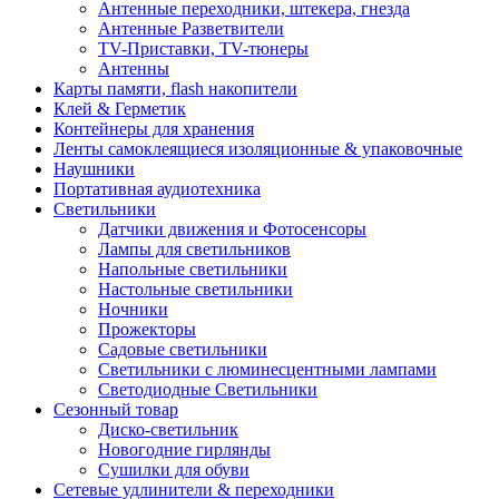
Антенные переходники, штекера, гнезда
Антенные Разветвители
TV-Приставки, TV-тюнеры
Антенны
Карты памяти, flash накопители
Клей & Герметик
Контейнеры для хранения
Ленты самоклеящиеся изоляционные & упаковочные
Наушники
Портативная аудиотехника
Светильники
Датчики движения и Фотосенсоры
Лампы для светильников
Напольные светильники
Настольные светильники
Ночники
Прожекторы
Садовые светильники
Светильники с люминесцентными лампами
Светодиодные Светильники
Сезонный товар
Диско-светильник
Новогодние гирлянды
Сушилки для обуви
Сетевые удлинители & переходники