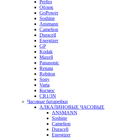
Perfeo
Облик
GoPower
Soshine
Ansmann
Camelion
Duracell
Energizer
GP
Kodak
Maxell
Panasonic
Renata
Robiton
Sony
Varta
Космос
CR1/3N
Часовые батарейки
АЛКАЛИНОВЫЕ ЧАСОВЫЕ
ANSMANN
Soshine
Camelion
Duracell
Energizer