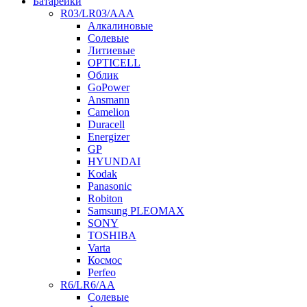
Батарейки
R03/LR03/AAA
Алкалиновые
Солевые
Литиевые
OPTICELL
Облик
GoPower
Ansmann
Camelion
Duracell
Energizer
GP
HYUNDAI
Kodak
Panasonic
Robiton
Samsung PLEOMAX
SONY
TOSHIBA
Varta
Космос
Perfeo
R6/LR6/AA
Солевые