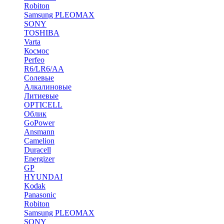
Robiton
Samsung PLEOMAX
SONY
TOSHIBA
Varta
Космос
Perfeo
R6/LR6/AA
Солевые
Алкалиновые
Литиевые
OPTICELL
Облик
GoPower
Ansmann
Camelion
Duracell
Energizer
GP
HYUNDAI
Kodak
Panasonic
Robiton
Samsung PLEOMAX
SONY