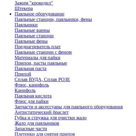
Зажим "крокодил"
Штекера
Паяльное оборудование
Паяльные станции, паяльники, фены
Паяльники
Паяльные ванны
Паяльные станции
Паяльные фены
Преднагреватель плат
Паяльные станции с феном
Материалы для пайки
Припои, пасты паяльные
Паяльная паста
Припой
Сплав ВУДА, Сплав РОЗЕ
Флюс, канифоль
Канифоль
Паяльная кислота
Флюс для пайки
Запчасти и аксессуары для паяльного оборудования
Антистатический браслет
Губка и стружка для очистки жало
Жало для паяльников
Запасные части
Плетенки для снятия припоя