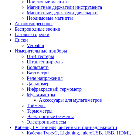
Поисковые магниты
Магнитные держатели инструмента
Магнитные держатели для сварки
Неодимовые магниты
Автокомпрессоры
Беспроводные звонки
Газовые горелки
Диски
Verbatim
Измерительные приборы
USB тестеры
Штангенциркуль
Вольтметр
Ваттметры
Реле напряжения
Дальномер
Инфракрасный термометр
Мультиметры
Аксессуары для мультиметров
Таймеры
Термометры
Электронные безмены
Электронные весы
Кабели, TV-тюнеры, антенны и принадлежности
Кабели Type-C, Lightning, microUSB, USB, HDMI,