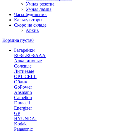
Умная розетка
Умная лампа
Часы-будильник
Калькуляторы
Скоро на складе
Архив
Корзина пуста
0
Батарейки
R03/LR03/AAA
Алкалиновые
Солевые
Литиевые
OPTICELL
Облик
GoPower
Ansmann
Camelion
Duracell
Energizer
GP
HYUNDAI
Kodak
Panasonic