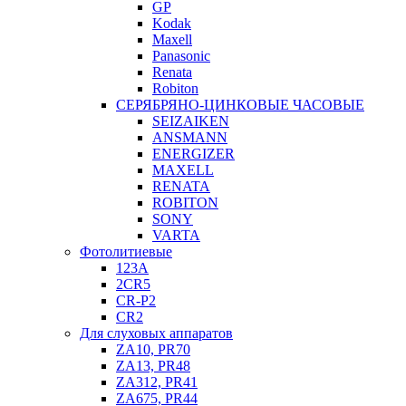
GP
Kodak
Maxell
Panasonic
Renata
Robiton
СЕРЯБРЯНО-ЦИНКОВЫЕ ЧАСОВЫЕ
SEIZAIKEN
ANSMANN
ENERGIZER
MAXELL
RENATA
ROBITON
SONY
VARTA
Фотолитиевые
123A
2CR5
CR-P2
CR2
Для слуховых аппаратов
ZA10, PR70
ZA13, PR48
ZA312, PR41
ZA675, PR44