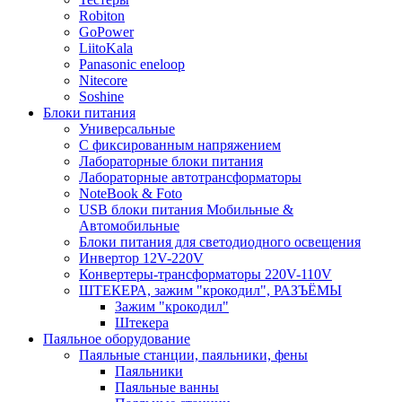
Robiton
GoPower
LiitoKala
Panasonic eneloop
Nitecore
Soshine
Блоки питания
Универсальные
C фиксированным напряжением
Лабораторные блоки питания
Лабораторные автотрансформаторы
NoteBook & Foto
USB блоки питания Мобильные &
Автомобильные
Блоки питания для светодиодного освещения
Инвертор 12V-220V
Конвертеры-трансформаторы 220V-110V
ШТЕКЕРА, зажим "крокодил", РАЗЪЁМЫ
Зажим "крокодил"
Штекера
Паяльное оборудование
Паяльные станции, паяльники, фены
Паяльники
Паяльные ванны