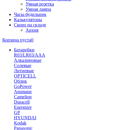
Умная розетка
Умная лампа
Часы-будильник
Калькуляторы
Скоро на складе
Архив
Корзина пуста
0
Батарейки
R03/LR03/AAA
Алкалиновые
Солевые
Литиевые
OPTICELL
Облик
GoPower
Ansmann
Camelion
Duracell
Energizer
GP
HYUNDAI
Kodak
Panasonic