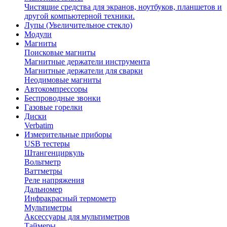
Чистящие средства для экранов, ноутбуков, планшетов и
другой компьютерной техники.
Лупы (Увеличительное стекло)
Модули
Магниты
Поисковые магниты
Магнитные держатели инструмента
Магнитные держатели для сварки
Неодимовые магниты
Автокомпрессоры
Беспроводные звонки
Газовые горелки
Диски
Verbatim
Измерительные приборы
USB тестеры
Штангенциркуль
Вольтметр
Ваттметры
Реле напряжения
Дальномер
Инфракрасный термометр
Мультиметры
Аксессуары для мультиметров
Таймеры