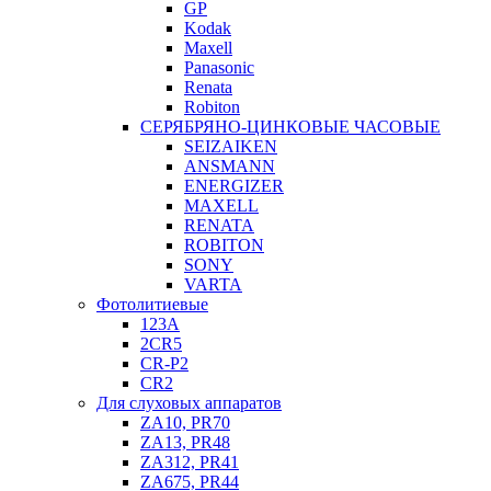
GP
Kodak
Maxell
Panasonic
Renata
Robiton
СЕРЯБРЯНО-ЦИНКОВЫЕ ЧАСОВЫЕ
SEIZAIKEN
ANSMANN
ENERGIZER
MAXELL
RENATA
ROBITON
SONY
VARTA
Фотолитиевые
123A
2CR5
CR-P2
CR2
Для слуховых аппаратов
ZA10, PR70
ZA13, PR48
ZA312, PR41
ZA675, PR44