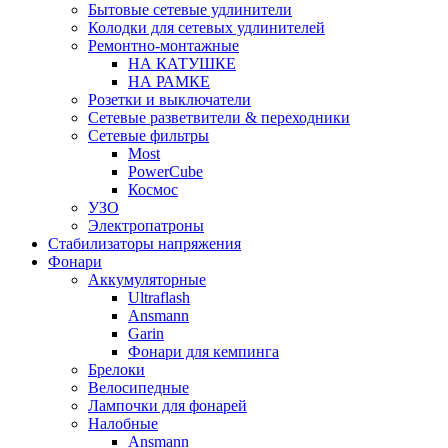
Бытовые сетевые удлинители
Колодки для сетевых удлинителей
Ремонтно-монтажные
НА КАТУШКЕ
НА РАМКЕ
Розетки и выключатели
Сетевые разветвители & переходники
Сетевые фильтры
Most
PowerCube
Космос
УЗО
Электропатроны
Стабилизаторы напряжения
Фонари
Аккумуляторные
Ultraflash
Ansmann
Garin
Фонари для кемпинга
Брелоки
Велосипедные
Лампочки для фонарей
Налобные
Ansmann