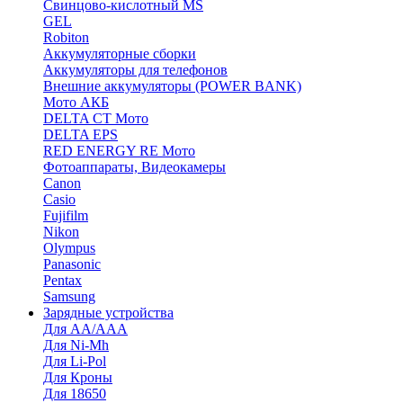
Cвинцово-кислотный MS
GEL
Robiton
Аккумуляторные сборки
Аккумуляторы для телефонов
Внешние аккумуляторы (POWER BANK)
Мото АКБ
DELTA CT Мото
DELTA EPS
RED ENERGY RE Мото
Фотоаппараты, Видеокамеры
Canon
Casio
Fujifilm
Nikon
Olympus
Panasonic
Pentax
Samsung
Зарядные устройства
Для AA/AAA
Для Ni-Mh
Для Li-Pol
Для Кроны
Для 18650