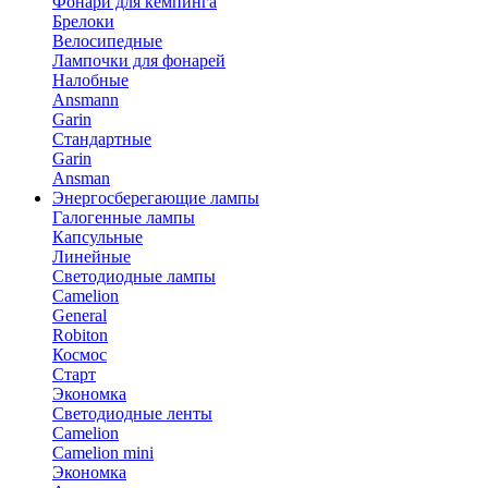
Фонари для кемпинга
Брелоки
Велосипедные
Лампочки для фонарей
Налобные
Ansmann
Garin
Стандартные
Garin
Ansman
Энергосберегающие лампы
Галогенные лампы
Капсульные
Линейные
Светодиодные лампы
Camelion
General
Robiton
Космос
Старт
Экономка
Светодиодные ленты
Camelion
Camelion mini
Экономка