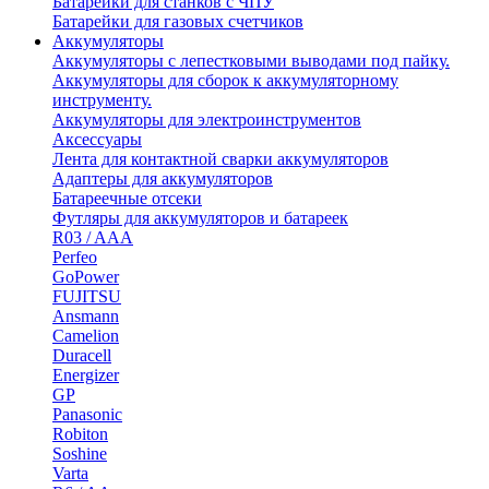
Батарейки для станков с ЧПУ
Батарейки для газовых счетчиков
Аккумуляторы
Аккумуляторы с лепестковыми выводами под пайку.
Аккумуляторы для сборок к аккумуляторному
инструменту.
Аккумуляторы для электроинструментов
Аксессуары
Лента для контактной сварки аккумуляторов
Адаптеры для аккумуляторов
Батареечные отсеки
Футляры для аккумуляторов и батареек
R03 / AAA
Perfeo
GoPower
FUJITSU
Ansmann
Camelion
Duracell
Energizer
GP
Panasonic
Robiton
Soshine
Varta