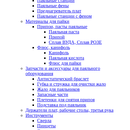
Паяльные станции
Паяльные фены
Преднагреватель плат
Паяльные станции с феном
Материалы для пайки
Припои, пасты паяльные
Паяльная паста
Припой
Сплав ВУДА, Сплав РОЗЕ
Флюс, канифоль
Канифоль
Паяльная кислота
Флюс для пайки
Запчасти и аксессуары для паяльного
оборудования
Антистатический браслет
Губка и стружка для очистки жало
Жало для паяльников
Запасные части
Плетенки для снятия припоя
Подставка под паяльник
Держатели плат, рабочие столы, третья рука
Инструменты
Сверла
Пинцеты