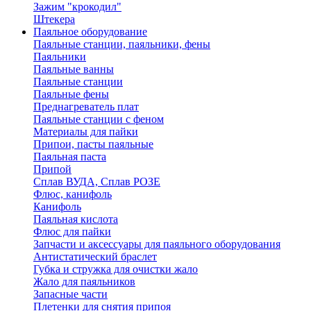
Зажим "крокодил"
Штекера
Паяльное оборудование
Паяльные станции, паяльники, фены
Паяльники
Паяльные ванны
Паяльные станции
Паяльные фены
Преднагреватель плат
Паяльные станции с феном
Материалы для пайки
Припои, пасты паяльные
Паяльная паста
Припой
Сплав ВУДА, Сплав РОЗЕ
Флюс, канифоль
Канифоль
Паяльная кислота
Флюс для пайки
Запчасти и аксессуары для паяльного оборудования
Антистатический браслет
Губка и стружка для очистки жало
Жало для паяльников
Запасные части
Плетенки для снятия припоя