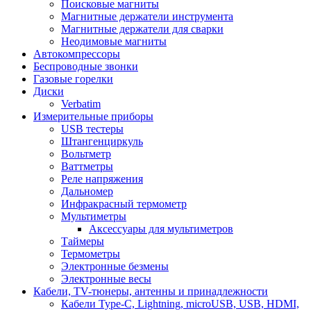
Поисковые магниты
Магнитные держатели инструмента
Магнитные держатели для сварки
Неодимовые магниты
Автокомпрессоры
Беспроводные звонки
Газовые горелки
Диски
Verbatim
Измерительные приборы
USB тестеры
Штангенциркуль
Вольтметр
Ваттметры
Реле напряжения
Дальномер
Инфракрасный термометр
Мультиметры
Аксессуары для мультиметров
Таймеры
Термометры
Электронные безмены
Электронные весы
Кабели, TV-тюнеры, антенны и принадлежности
Кабели Type-C, Lightning, microUSB, USB, HDMI,