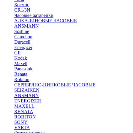
Космос
CR1/3N
Часовые батарейки
АЛКАЛИНОВЫЕ ЧАСОВЫЕ
ANSMANN
Soshine
Camelion
Duracell
Energizer
GP
Kodak
Maxell
Panasonic
Renata
Robiton
СЕРЯБРЯНО-ЦИНКОВЫЕ ЧАСОВЫЕ
SEIZAIKEN
ANSMANN
ENERGIZER
MAXELL
RENATA
ROBITON
SONY
VARTA
Фотолитиевые