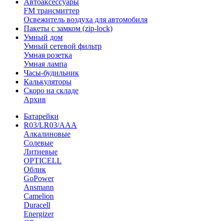
Автоаксессуары
FM трансмиттер
Освежитель воздуха для автомобиля
Пакеты с замком (zip-lock)
Умный дом
Умный сетевой фильтр
Умная розетка
Умная лампа
Часы-будильник
Калькуляторы
Скоро на складе
Архив
Батарейки
R03/LR03/AAA
Алкалиновые
Солевые
Литиевые
OPTICELL
Облик
GoPower
Ansmann
Camelion
Duracell
Energizer