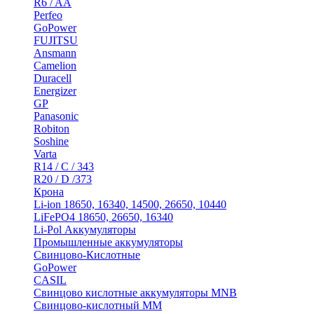
R6 / AA
Perfeo
GoPower
FUJITSU
Ansmann
Camelion
Duracell
Energizer
GP
Panasonic
Robiton
Soshine
Varta
R14 / C / 343
R20 / D /373
Крона
Li-ion 18650, 16340, 14500, 26650, 10440
LiFePO4 18650, 26650, 16340
Li-Pol Аккумуляторы
Промышленные аккумуляторы
Свинцово-Кислотные
GoPower
CASIL
Свинцово кислотные аккумуляторы MNB
Cвинцово-кислотный MM