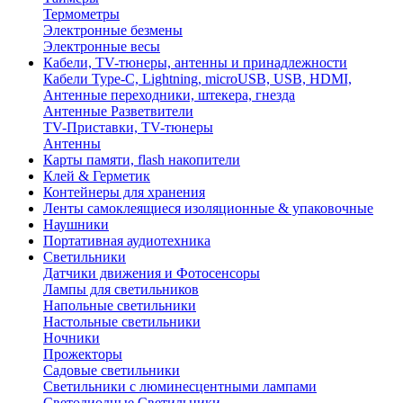
Термометры
Электронные безмены
Электронные весы
Кабели, TV-тюнеры, антенны и принадлежности
Кабели Type-C, Lightning, microUSB, USB, HDMI,
Антенные переходники, штекера, гнезда
Антенные Разветвители
TV-Приставки, TV-тюнеры
Антенны
Карты памяти, flash накопители
Клей & Герметик
Контейнеры для хранения
Ленты самоклеящиеся изоляционные & упаковочные
Наушники
Портативная аудиотехника
Светильники
Датчики движения и Фотосенсоры
Лампы для светильников
Напольные светильники
Настольные светильники
Ночники
Прожекторы
Садовые светильники
Светильники с люминесцентными лампами
Светодиодные Светильники