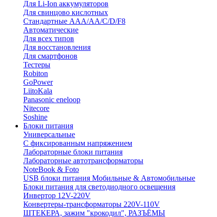
Для Li-Ion аккумуляторов
Для свинцово кислотных
Стандартные ААА/АА/С/D/F8
Автоматические
Для всех типов
Для восстановления
Для смартфонов
Тестеры
Robiton
GoPower
LiitoKala
Panasonic eneloop
Nitecore
Soshine
Блоки питания
Универсальные
C фиксированным напряжением
Лабораторные блоки питания
Лабораторные автотрансформаторы
NoteBook & Foto
USB блоки питания Мобильные & Автомобильные
Блоки питания для светодиодного освещения
Инвертор 12V-220V
Конвертеры-трансформаторы 220V-110V
ШТЕКЕРА, зажим "крокодил", РАЗЪЁМЫ