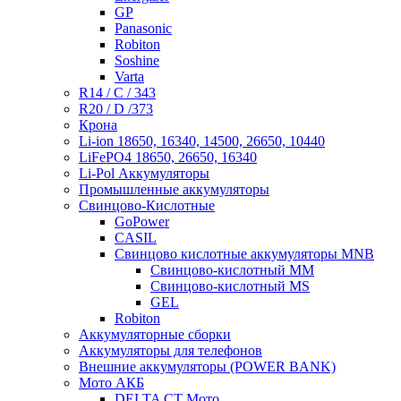
GP
Panasonic
Robiton
Soshine
Varta
R14 / C / 343
R20 / D /373
Крона
Li-ion 18650, 16340, 14500, 26650, 10440
LiFePO4 18650, 26650, 16340
Li-Pol Аккумуляторы
Промышленные аккумуляторы
Свинцово-Кислотные
GoPower
CASIL
Свинцово кислотные аккумуляторы MNB
Cвинцово-кислотный MM
Cвинцово-кислотный MS
GEL
Robiton
Аккумуляторные сборки
Аккумуляторы для телефонов
Внешние аккумуляторы (POWER BANK)
Мото АКБ
DELTA CT Мото