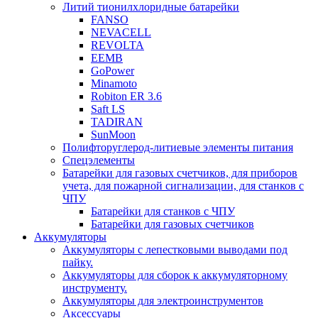
Литий тионилхлоридные батарейки
FANSO
NEVACELL
REVOLTA
EEMB
GoPower
Minamoto
Robiton ER 3.6
Saft LS
TADIRAN
SunMoon
Полифторуглерод-литиевые элементы питания
Спецэлементы
Батарейки для газовых счетчиков, для приборов
учета, для пожарной сигнализации, для станков с
ЧПУ
Батарейки для станков с ЧПУ
Батарейки для газовых счетчиков
Аккумуляторы
Аккумуляторы с лепестковыми выводами под
пайку.
Аккумуляторы для сборок к аккумуляторному
инструменту.
Аккумуляторы для электроинструментов
Аксессуары