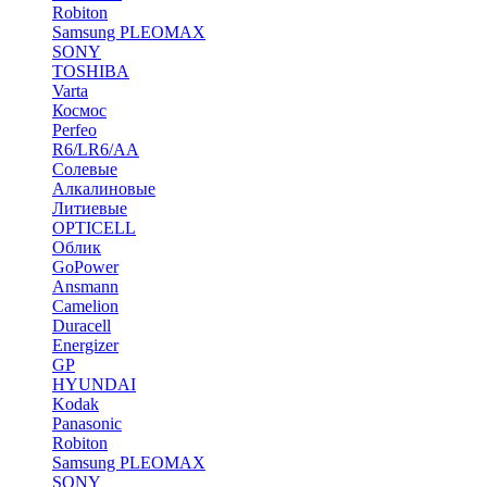
Robiton
Samsung PLEOMAX
SONY
TOSHIBA
Varta
Космос
Perfeo
R6/LR6/AA
Солевые
Алкалиновые
Литиевые
OPTICELL
Облик
GoPower
Ansmann
Camelion
Duracell
Energizer
GP
HYUNDAI
Kodak
Panasonic
Robiton
Samsung PLEOMAX
SONY