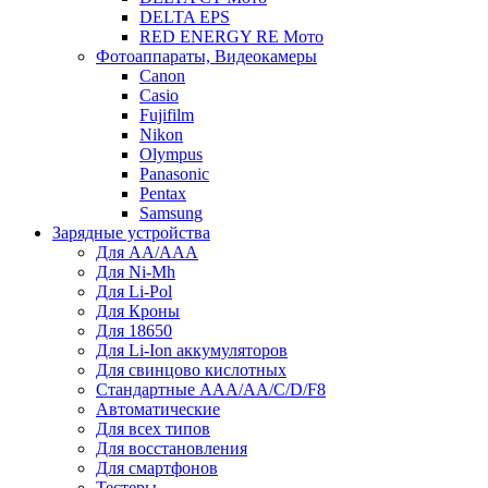
DELTA EPS
RED ENERGY RE Мото
Фотоаппараты, Видеокамеры
Canon
Casio
Fujifilm
Nikon
Olympus
Panasonic
Pentax
Samsung
Зарядные устройства
Для AA/AAA
Для Ni-Mh
Для Li-Pol
Для Кроны
Для 18650
Для Li-Ion аккумуляторов
Для свинцово кислотных
Стандартные ААА/АА/С/D/F8
Автоматические
Для всех типов
Для восстановления
Для смартфонов
Тестеры