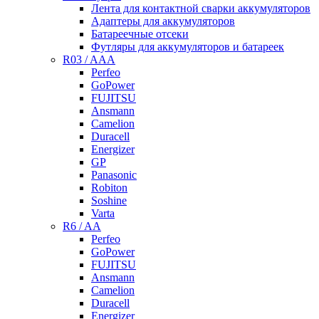
Лента для контактной сварки аккумуляторов
Адаптеры для аккумуляторов
Батареечные отсеки
Футляры для аккумуляторов и батареек
R03 / AAA
Perfeo
GoPower
FUJITSU
Ansmann
Camelion
Duracell
Energizer
GP
Panasonic
Robiton
Soshine
Varta
R6 / AA
Perfeo
GoPower
FUJITSU
Ansmann
Camelion
Duracell
Energizer