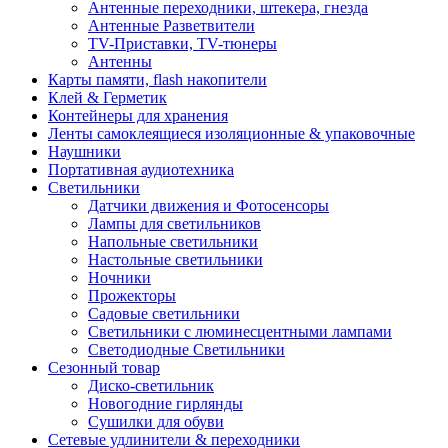
Антенные переходники, штекера, гнезда
Антенные Разветвители
TV-Приставки, TV-тюнеры
Антенны
Карты памяти, flash накопители
Клей & Герметик
Контейнеры для хранения
Ленты самоклеящиеся изоляционные & упаковочные
Наушники
Портативная аудиотехника
Светильники
Датчики движения и Фотосенсоры
Лампы для светильников
Напольные светильники
Настольные светильники
Ночники
Прожекторы
Садовые светильники
Светильники с люминесцентными лампами
Светодиодные Светильники
Сезонный товар
Диско-светильник
Новогодние гирлянды
Сушилки для обуви
Сетевые удлинители & переходники