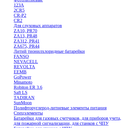
123A
2CR5
CR-P2
CR2
Для слуховых аппаратов
ZA10, PR70
ZA13, PR48
ZA312, PR41
ZA675, PR44
Литий тионилхлоридные батарейки
FANSO
NEVACELL
REVOLTA
EEMB
GoPower
Minamoto
Robiton ER 3.6
Saft LS
TADIRAN
SunMoon
Полифторуглерод-литиевые элементы питания
Спецэлементы
Батарейки для газовых счетчиков, для приборов учета,
для пожарной сигнализации, для станков с ЧПУ