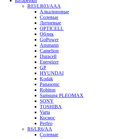
Батарейки
R03/LR03/AAA
Алкалиновые
Солевые
Литиевые
OPTICELL
Облик
GoPower
Ansmann
Camelion
Duracell
Energizer
GP
HYUNDAI
Kodak
Panasonic
Robiton
Samsung PLEOMAX
SONY
TOSHIBA
Varta
Космос
Perfeo
R6/LR6/AA
Солевые