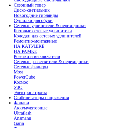
Сезонный товар
Диско-светильник
Новогодние гирлянды
Сушилки для обуви
Сетевые удлинители & переходники
Бытовые сетевые удлинители
Колодки для сетевых удлинителей
Ремонтно-монтажные
НА КАТУШКЕ
НА РАМКЕ
Розетки и выключатели
Сетевые разветвители & переходники
Сетевые фильтры
Most
PowerCube
Космос
УЗО
Электропатроны
Стабилизаторы напряжения
Фонари
Аккумуляторные
Ultraflash
Ansmann
Garin