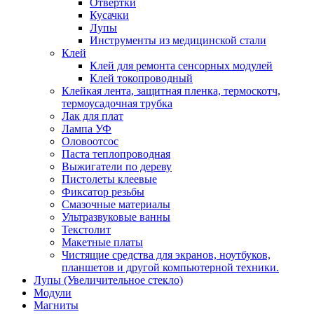
Отвертки
Кусачки
Лупы
Инструменты из медицинской стали
Клей
Клей для ремонта сенсорных модулей
Клей токопроводный
Клейкая лента, защитная пленка, термоскотч,
термоусадочная трубка
Лак для плат
Лампа УФ
Оловоотсос
Паста теплопроводная
Выжигатели по дереву
Пистолеты клеевые
Фиксатор резьбы
Смазочные материалы
Ультразвуковые ванны
Текстолит
Макетные платы
Чистящие средства для экранов, ноутбуков,
планшетов и другой компьютерной техники.
Лупы (Увеличительное стекло)
Модули
Магниты