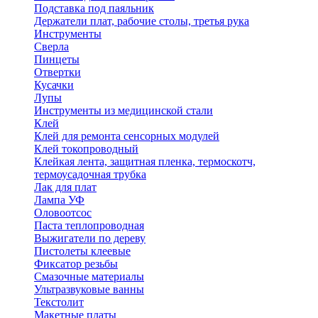
Подставка под паяльник
Держатели плат, рабочие столы, третья рука
Инструменты
Сверла
Пинцеты
Отвертки
Кусачки
Лупы
Инструменты из медицинской стали
Клей
Клей для ремонта сенсорных модулей
Клей токопроводный
Клейкая лента, защитная пленка, термоскотч,
термоусадочная трубка
Лак для плат
Лампа УФ
Оловоотсос
Паста теплопроводная
Выжигатели по дереву
Пистолеты клеевые
Фиксатор резьбы
Смазочные материалы
Ультразвуковые ванны
Текстолит
Макетные платы