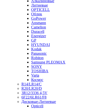
Алкалиновые
Литиевые
OPTICELL
Облик
GoPower
Ansmann
Camelion
Duracell
Energizer
GP
HYUNDAI
Kodak
Panasonic
Robiton
Samsung PLEOMAX
SONY
TOSHIBA
Varta
Космос
R14/LR14/C
R20/LR20/D
3R12/3336 4,5V
6F22/6LR61/F8
Дисковые-Литиевые
Opticell