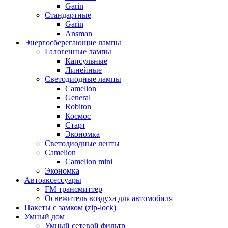
Garin
Стандартные
Garin
Ansman
Энергосберегающие лампы
Галогенные лампы
Капсульные
Линейные
Светодиодные лампы
Camelion
General
Robiton
Космос
Старт
Экономка
Светодиодные ленты
Camelion
Camelion mini
Экономка
Автоаксессуары
FM трансмиттер
Освежитель воздуха для автомобиля
Пакеты с замком (zip-lock)
Умный дом
Умный сетевой фильтр