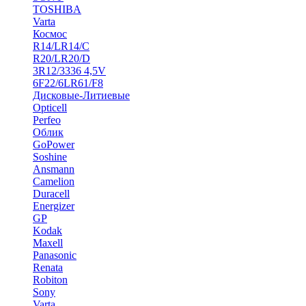
TOSHIBA
Varta
Космос
R14/LR14/C
R20/LR20/D
3R12/3336 4,5V
6F22/6LR61/F8
Дисковые-Литиевые
Opticell
Perfeo
Облик
GoPower
Soshine
Ansmann
Camelion
Duracell
Energizer
GP
Kodak
Maxell
Panasonic
Renata
Robiton
Sony
Varta