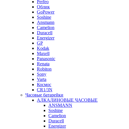
Perfeo
Облик
GoPower
Soshine
Ansmann
Camelion
Duracell
Energizer
GP
Kodak
Maxell
Panasonic
Renata
Robiton
Sony
Varta
Космос
CR1/3N
Часовые батарейки
АЛКАЛИНОВЫЕ ЧАСОВЫЕ
ANSMANN
Soshine
Camelion
Duracell
Energizer