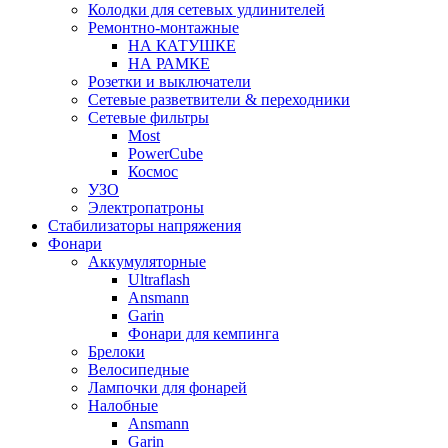
Колодки для сетевых удлинителей
Ремонтно-монтажные
НА КАТУШКЕ
НА РАМКЕ
Розетки и выключатели
Сетевые разветвители & переходники
Сетевые фильтры
Most
PowerCube
Космос
УЗО
Электропатроны
Стабилизаторы напряжения
Фонари
Аккумуляторные
Ultraflash
Ansmann
Garin
Фонари для кемпинга
Брелоки
Велосипедные
Лампочки для фонарей
Налобные
Ansmann
Garin