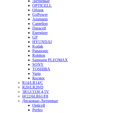
Литиевые
OPTICELL
Облик
GoPower
Ansmann
Camelion
Duracell
Energizer
GP
HYUNDAI
Kodak
Panasonic
Robiton
Samsung PLEOMAX
SONY
TOSHIBA
Varta
Космос
R14/LR14/C
R20/LR20/D
3R12/3336 4,5V
6F22/6LR61/F8
Дисковые-Литиевые
Opticell
Perfeo