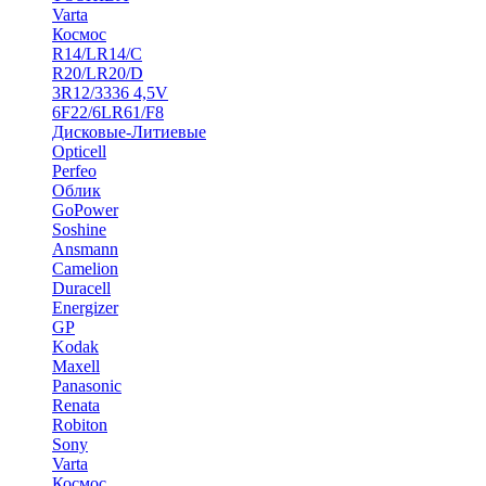
Varta
Космос
R14/LR14/C
R20/LR20/D
3R12/3336 4,5V
6F22/6LR61/F8
Дисковые-Литиевые
Opticell
Perfeo
Облик
GoPower
Soshine
Ansmann
Camelion
Duracell
Energizer
GP
Kodak
Maxell
Panasonic
Renata
Robiton
Sony
Varta
Космос