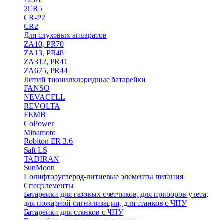
2CR5
CR-P2
CR2
Для слуховых аппаратов
ZA10, PR70
ZA13, PR48
ZA312, PR41
ZA675, PR44
Литий тионилхлоридные батарейки
FANSO
NEVACELL
REVOLTA
EEMB
GoPower
Minamoto
Robiton ER 3.6
Saft LS
TADIRAN
SunMoon
Полифторуглерод-литиевые элементы питания
Спецэлементы
Батарейки для газовых счетчиков, для приборов учета,
для пожарной сигнализации, для станков с ЧПУ
Батарейки для станков с ЧПУ