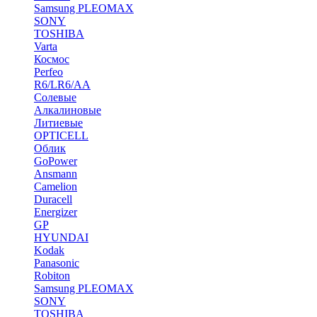
Samsung PLEOMAX
SONY
TOSHIBA
Varta
Космос
Perfeo
R6/LR6/AA
Солевые
Алкалиновые
Литиевые
OPTICELL
Облик
GoPower
Ansmann
Camelion
Duracell
Energizer
GP
HYUNDAI
Kodak
Panasonic
Robiton
Samsung PLEOMAX
SONY
TOSHIBA