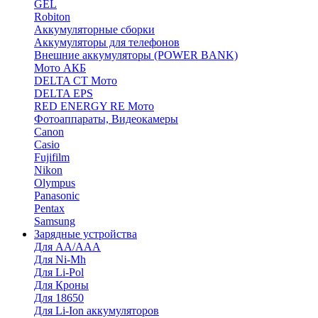
GEL
Robiton
Аккумуляторные сборки
Аккумуляторы для телефонов
Внешние аккумуляторы (POWER BANK)
Мото АКБ
DELTA CT Мото
DELTA EPS
RED ENERGY RE Мото
Фотоаппараты, Видеокамеры
Canon
Casio
Fujifilm
Nikon
Olympus
Panasonic
Pentax
Samsung
Зарядные устройства
Для AA/AAA
Для Ni-Mh
Для Li-Pol
Для Кроны
Для 18650
Для Li-Ion аккумуляторов