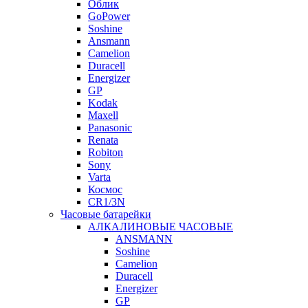
Облик
GoPower
Soshine
Ansmann
Camelion
Duracell
Energizer
GP
Kodak
Maxell
Panasonic
Renata
Robiton
Sony
Varta
Космос
CR1/3N
Часовые батарейки
АЛКАЛИНОВЫЕ ЧАСОВЫЕ
ANSMANN
Soshine
Camelion
Duracell
Energizer
GP