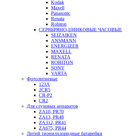
Kodak
Maxell
Panasonic
Renata
Robiton
СЕРЯБРЯНО-ЦИНКОВЫЕ ЧАСОВЫЕ
SEIZAIKEN
ANSMANN
ENERGIZER
MAXELL
RENATA
ROBITON
SONY
VARTA
Фотолитиевые
123A
2CR5
CR-P2
CR2
Для слуховых аппаратов
ZA10, PR70
ZA13, PR48
ZA312, PR41
ZA675, PR44
Литий тионилхлоридные батарейки