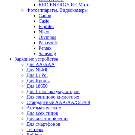
RED ENERGY RE Мото
Фотоаппараты, Видеокамеры
Canon
Casio
Fujifilm
Nikon
Olympus
Panasonic
Pentax
Samsung
Зарядные устройства
Для AA/AAA
Для Ni-Mh
Для Li-Pol
Для Кроны
Для 18650
Для Li-Ion аккумуляторов
Для свинцово кислотных
Стандартные ААА/АА/С/D/F8
Автоматические
Для всех типов
Для восстановления
Для смартфонов
Тестеры
Robiton