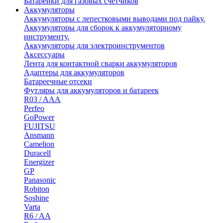
Батарейки для газовых счетчиков
Аккумуляторы
Аккумуляторы с лепестковыми выводами под пайку.
Аккумуляторы для сборок к аккумуляторному
инструменту.
Аккумуляторы для электроинструментов
Аксессуары
Лента для контактной сварки аккумуляторов
Адаптеры для аккумуляторов
Батареечные отсеки
Футляры для аккумуляторов и батареек
R03 / AAA
Perfeo
GoPower
FUJITSU
Ansmann
Camelion
Duracell
Energizer
GP
Panasonic
Robiton
Soshine
Varta
R6 / AA