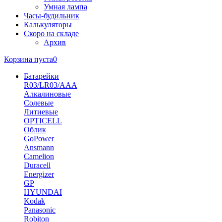
Умная лампа
Часы-будильник
Калькуляторы
Скоро на складе
Архив
Корзина пуста
0
Батарейки
R03/LR03/AAA
Алкалиновые
Солевые
Литиевые
OPTICELL
Облик
GoPower
Ansmann
Camelion
Duracell
Energizer
GP
HYUNDAI
Kodak
Panasonic
Robiton