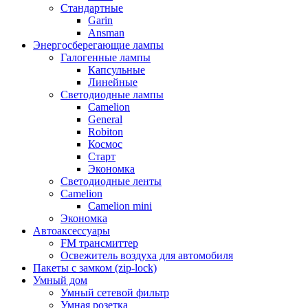
Стандартные
Garin
Ansman
Энергосберегающие лампы
Галогенные лампы
Капсульные
Линейные
Светодиодные лампы
Camelion
General
Robiton
Космос
Старт
Экономка
Светодиодные ленты
Camelion
Camelion mini
Экономка
Автоаксессуары
FM трансмиттер
Освежитель воздуха для автомобиля
Пакеты с замком (zip-lock)
Умный дом
Умный сетевой фильтр
Умная розетка