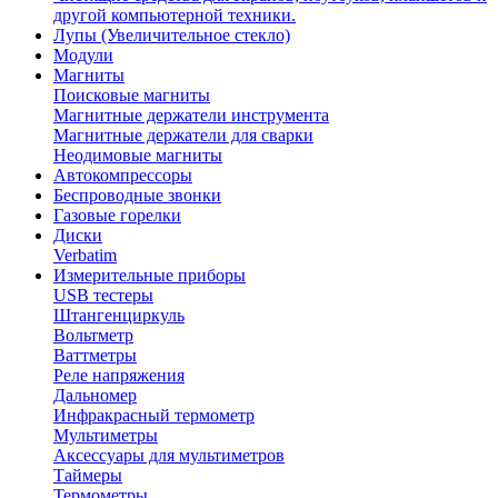
другой компьютерной техники.
Лупы (Увеличительное стекло)
Модули
Магниты
Поисковые магниты
Магнитные держатели инструмента
Магнитные держатели для сварки
Неодимовые магниты
Автокомпрессоры
Беспроводные звонки
Газовые горелки
Диски
Verbatim
Измерительные приборы
USB тестеры
Штангенциркуль
Вольтметр
Ваттметры
Реле напряжения
Дальномер
Инфракрасный термометр
Мультиметры
Аксессуары для мультиметров
Таймеры
Термометры