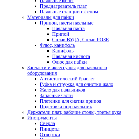
Паяльные фены
Преднагреватель плат
Паяльные станции с феном
Материалы для пайки
Припои, пасты паяльные
Паяльная паста
Припой
Сплав ВУДА, Сплав РОЗЕ
Флюс, канифоль
Канифоль
Паяльная кислота
Флюс для пайки
Запчасти и аксессуары для паяльного
оборудования
Антистатический браслет
Губка и стружка для очистки жало
Жало для паяльников
Запасные части
Плетенки для снятия припоя
Подставка под паяльник
Держатели плат, рабочие столы, третья рука
Инструменты
Сверла
Пинцеты
Отвертки