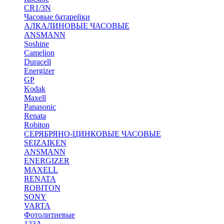
CR1/3N
Часовые батарейки
АЛКАЛИНОВЫЕ ЧАСОВЫЕ
ANSMANN
Soshine
Camelion
Duracell
Energizer
GP
Kodak
Maxell
Panasonic
Renata
Robiton
СЕРЯБРЯНО-ЦИНКОВЫЕ ЧАСОВЫЕ
SEIZAIKEN
ANSMANN
ENERGIZER
MAXELL
RENATA
ROBITON
SONY
VARTA
Фотолитиевые
123A