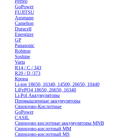
Perfeo
GoPower
FUJITSU
Ansmann
Camelion
Duracell
Energizer
GP
Panasonic
Robiton
Soshine
Varta
R14 / C / 343
R20 / D /373
Крона
Li-ion 18650, 16340, 14500, 26650, 10440
LiFePO4 18650, 26650, 16340
Li-Pol Аккумуляторы
Промышленные аккумуляторы
Свинцово-Кислотные
GoPower
CASIL
Свинцово кислотные аккумуляторы MNB
Cвинцово-кислотный MM
Cвинцово-кислотный MS