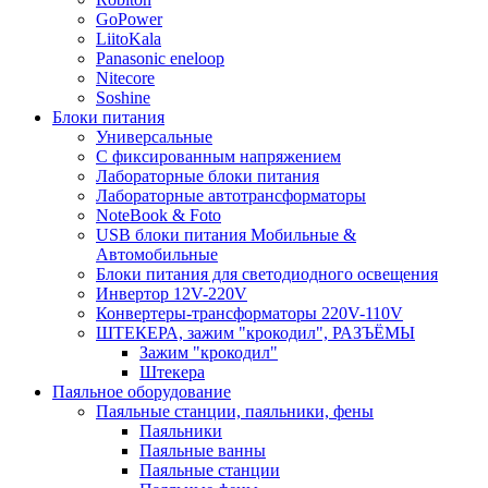
GoPower
LiitoKala
Panasonic eneloop
Nitecore
Soshine
Блоки питания
Универсальные
C фиксированным напряжением
Лабораторные блоки питания
Лабораторные автотрансформаторы
NoteBook & Foto
USB блоки питания Мобильные &
Автомобильные
Блоки питания для светодиодного освещения
Инвертор 12V-220V
Конвертеры-трансформаторы 220V-110V
ШТЕКЕРА, зажим "крокодил", РАЗЪЁМЫ
Зажим "крокодил"
Штекера
Паяльное оборудование
Паяльные станции, паяльники, фены
Паяльники
Паяльные ванны
Паяльные станции