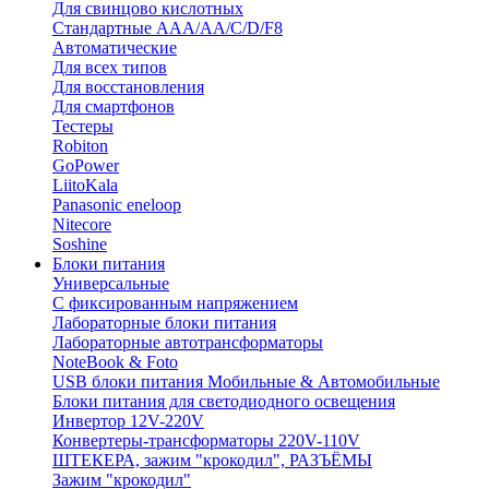
Для свинцово кислотных
Стандартные ААА/АА/С/D/F8
Автоматические
Для всех типов
Для восстановления
Для смартфонов
Тестеры
Robiton
GoPower
LiitoKala
Panasonic eneloop
Nitecore
Soshine
Блоки питания
Универсальные
C фиксированным напряжением
Лабораторные блоки питания
Лабораторные автотрансформаторы
NoteBook & Foto
USB блоки питания Мобильные & Автомобильные
Блоки питания для светодиодного освещения
Инвертор 12V-220V
Конвертеры-трансформаторы 220V-110V
ШТЕКЕРА, зажим "крокодил", РАЗЪЁМЫ
Зажим "крокодил"