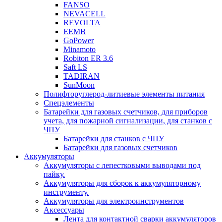
FANSO
NEVACELL
REVOLTA
EEMB
GoPower
Minamoto
Robiton ER 3.6
Saft LS
TADIRAN
SunMoon
Полифторуглерод-литиевые элементы питания
Спецэлементы
Батарейки для газовых счетчиков, для приборов
учета, для пожарной сигнализации, для станков с
ЧПУ
Батарейки для станков с ЧПУ
Батарейки для газовых счетчиков
Аккумуляторы
Аккумуляторы с лепестковыми выводами под
пайку.
Аккумуляторы для сборок к аккумуляторному
инструменту.
Аккумуляторы для электроинструментов
Аксессуары
Лента для контактной сварки аккумуляторов