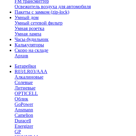
FM трансмиттер
Освежитель воздуха для автомобиля
Пакеты с замком (zip-lock)
Умный дом
Умный сетевой фильтр
Умная розетка
Умная лампа
Часы-будильник
Калькуляторы
Скоро на складе
Архив
Батарейки
R03/LR03/AAA
Алкалиновые
Солевые
Литиевые
OPTICELL
Облик
GoPower
Ansmann
Camelion
Duracell
Energizer
GP