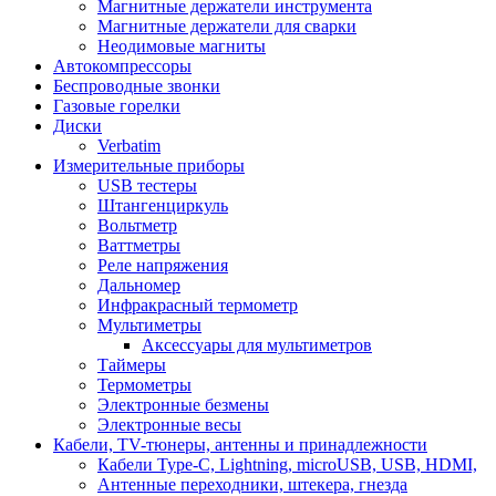
Магнитные держатели инструмента
Магнитные держатели для сварки
Неодимовые магниты
Автокомпрессоры
Беспроводные звонки
Газовые горелки
Диски
Verbatim
Измерительные приборы
USB тестеры
Штангенциркуль
Вольтметр
Ваттметры
Реле напряжения
Дальномер
Инфракрасный термометр
Мультиметры
Аксессуары для мультиметров
Таймеры
Термометры
Электронные безмены
Электронные весы
Кабели, TV-тюнеры, антенны и принадлежности
Кабели Type-C, Lightning, microUSB, USB, HDMI,
Антенные переходники, штекера, гнезда