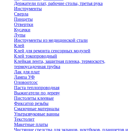
Держатели плат, рабочие столы, третья рука
Инструменты
Сверла
Пинцеты
Отвертки
Кусачки
Лупы
Инструменты из медицинской стали
Клей
Клей для ремонта сенсорных модулей
Клей токопроводный
Клейкая лента, защитная пленка, термоскотч,
термоусадочная трубка
Лак для плат
Лампа УФ
Оловоотсос
Паста теплопроводная
Выжигатели по дереву
Пистолеты клеевые
Фиксатор резьбы
Смазочные материалы
Ультразвуковые ванны
Текстолит
Макетные платы
Чистящие средства для экранов, ноутбуков, планшетов и