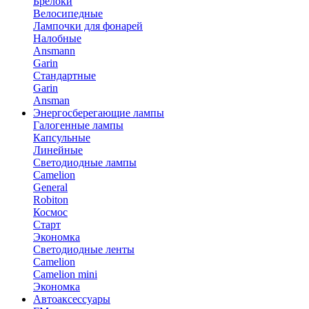
Брелоки
Велосипедные
Лампочки для фонарей
Налобные
Ansmann
Garin
Стандартные
Garin
Ansman
Энергосберегающие лампы
Галогенные лампы
Капсульные
Линейные
Светодиодные лампы
Camelion
General
Robiton
Космос
Старт
Экономка
Светодиодные ленты
Camelion
Camelion mini
Экономка
Автоаксессуары