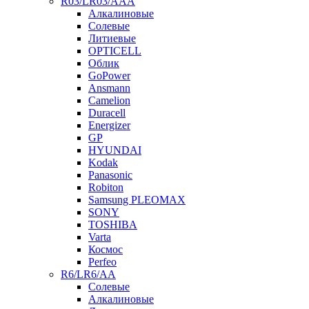
R03/LR03/AAA
Алкалиновые
Солевые
Литиевые
OPTICELL
Облик
GoPower
Ansmann
Camelion
Duracell
Energizer
GP
HYUNDAI
Kodak
Panasonic
Robiton
Samsung PLEOMAX
SONY
TOSHIBA
Varta
Космос
Perfeo
R6/LR6/AA
Солевые
Алкалиновые