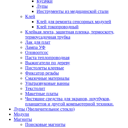
Кусачки
Лупы
Инструменты из медицинской стали
Клей
Клей для ремонта сенсорных модулей
Клей токопроводный
Клейкая лента, защитная пленка, термоскотч,
термоусадочная трубка
Лак для плат
Лампа УФ
Оловоотсос
Паста теплопроводная
Выжигатели по дереву
Пистолеты клеевые
Фиксатор резьбы
Смазочные материалы
Ультразвуковые ванны
Текстолит
Макетные платы
Чистящие средства для экранов, ноутбуков,
планшетов и другой компьютерной техники.
Лупы (Увеличительное стекло)
Модули
Магниты
Поисковые магниты