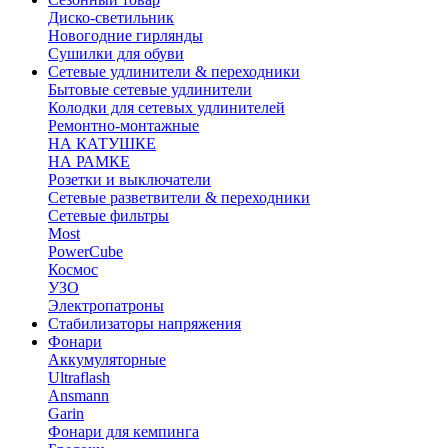
Диско-светильник
Новогодние гирлянды
Сушилки для обуви
Сетевые удлинители & переходники
Бытовые сетевые удлинители
Колодки для сетевых удлинителей
Ремонтно-монтажные
НА КАТУШКЕ
НА РАМКЕ
Розетки и выключатели
Сетевые разветвители & переходники
Сетевые фильтры
Most
PowerCube
Космос
УЗО
Электропатроны
Стабилизаторы напряжения
Фонари
Аккумуляторные
Ultraflash
Ansmann
Garin
Фонари для кемпинга