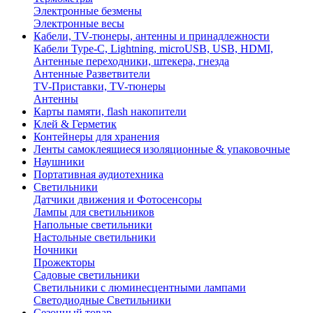
Электронные безмены
Электронные весы
Кабели, TV-тюнеры, антенны и принадлежности
Кабели Type-C, Lightning, microUSB, USB, HDMI,
Антенные переходники, штекера, гнезда
Антенные Разветвители
TV-Приставки, TV-тюнеры
Антенны
Карты памяти, flash накопители
Клей & Герметик
Контейнеры для хранения
Ленты самоклеящиеся изоляционные & упаковочные
Наушники
Портативная аудиотехника
Светильники
Датчики движения и Фотосенсоры
Лампы для светильников
Напольные светильники
Настольные светильники
Ночники
Прожекторы
Садовые светильники
Светильники с люминесцентными лампами
Светодиодные Светильники
Сезонный товар