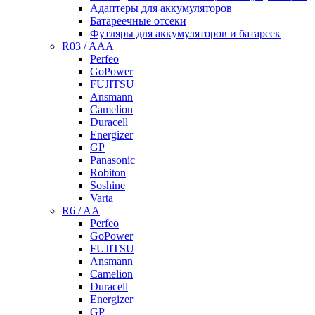
Адаптеры для аккумуляторов
Батареечные отсеки
Футляры для аккумуляторов и батареек
R03 / AAA
Perfeo
GoPower
FUJITSU
Ansmann
Camelion
Duracell
Energizer
GP
Panasonic
Robiton
Soshine
Varta
R6 / AA
Perfeo
GoPower
FUJITSU
Ansmann
Camelion
Duracell
Energizer
GP