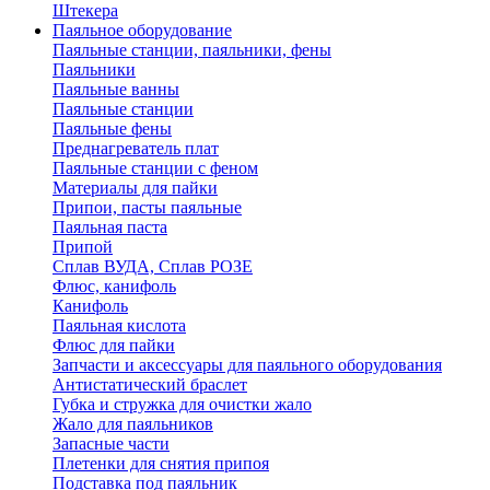
Штекера
Паяльное оборудование
Паяльные станции, паяльники, фены
Паяльники
Паяльные ванны
Паяльные станции
Паяльные фены
Преднагреватель плат
Паяльные станции с феном
Материалы для пайки
Припои, пасты паяльные
Паяльная паста
Припой
Сплав ВУДА, Сплав РОЗЕ
Флюс, канифоль
Канифоль
Паяльная кислота
Флюс для пайки
Запчасти и аксессуары для паяльного оборудования
Антистатический браслет
Губка и стружка для очистки жало
Жало для паяльников
Запасные части
Плетенки для снятия припоя
Подставка под паяльник