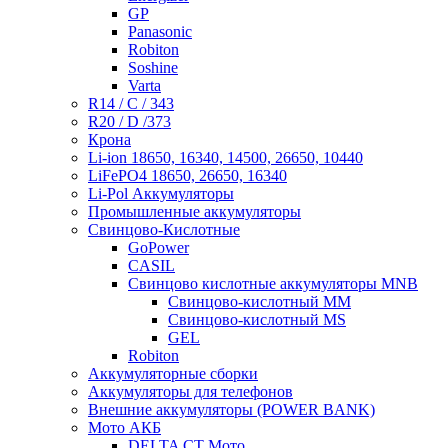
GP
Panasonic
Robiton
Soshine
Varta
R14 / C / 343
R20 / D /373
Крона
Li-ion 18650, 16340, 14500, 26650, 10440
LiFePO4 18650, 26650, 16340
Li-Pol Аккумуляторы
Промышленные аккумуляторы
Свинцово-Кислотные
GoPower
CASIL
Свинцово кислотные аккумуляторы MNB
Cвинцово-кислотный MM
Cвинцово-кислотный MS
GEL
Robiton
Аккумуляторные сборки
Аккумуляторы для телефонов
Внешние аккумуляторы (POWER BANK)
Мото АКБ
DELTA CT Мото