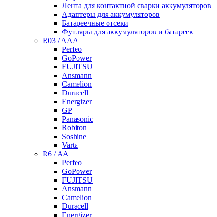
Лента для контактной сварки аккумуляторов
Адаптеры для аккумуляторов
Батареечные отсеки
Футляры для аккумуляторов и батареек
R03 / AAA
Perfeo
GoPower
FUJITSU
Ansmann
Camelion
Duracell
Energizer
GP
Panasonic
Robiton
Soshine
Varta
R6 / AA
Perfeo
GoPower
FUJITSU
Ansmann
Camelion
Duracell
Energizer