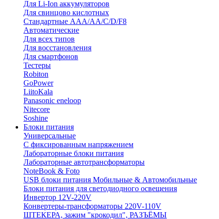
Для Li-Ion аккумуляторов
Для свинцово кислотных
Стандартные ААА/АА/С/D/F8
Автоматические
Для всех типов
Для восстановления
Для смартфонов
Тестеры
Robiton
GoPower
LiitoKala
Panasonic eneloop
Nitecore
Soshine
Блоки питания
Универсальные
C фиксированным напряжением
Лабораторные блоки питания
Лабораторные автотрансформаторы
NoteBook & Foto
USB блоки питания Мобильные & Автомобильные
Блоки питания для светодиодного освещения
Инвертор 12V-220V
Конвертеры-трансформаторы 220V-110V
ШТЕКЕРА, зажим "крокодил", РАЗЪЁМЫ