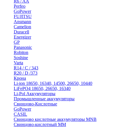
R6 / AA
Perfeo
GoPower
FUJITSU
Ansmann
Camelion
Duracell
Energizer
GP
Panasonic
Robiton
Soshine
Varta
R14 / C / 343
R20 / D /373
Крона
Li-ion 18650, 16340, 14500, 26650, 10440
LiFePO4 18650, 26650, 16340
Li-Pol Аккумуляторы
Промышленные аккумуляторы
Свинцово-Кислотные
GoPower
CASIL
Свинцово кислотные аккумуляторы MNB
Cвинцово-кислотный MM