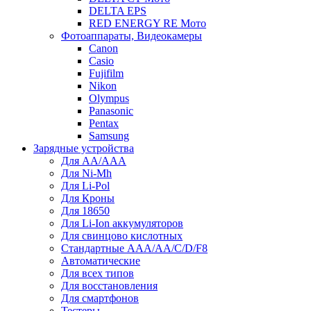
DELTA EPS
RED ENERGY RE Мото
Фотоаппараты, Видеокамеры
Canon
Casio
Fujifilm
Nikon
Olympus
Panasonic
Pentax
Samsung
Зарядные устройства
Для AA/AAA
Для Ni-Mh
Для Li-Pol
Для Кроны
Для 18650
Для Li-Ion аккумуляторов
Для свинцово кислотных
Стандартные ААА/АА/С/D/F8
Автоматические
Для всех типов
Для восстановления
Для смартфонов
Тестеры