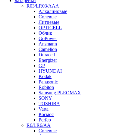
Батарейки
R03/LR03/AAA
Алкалиновые
Солевые
Литиевые
OPTICELL
Облик
GoPower
Ansmann
Camelion
Duracell
Energizer
GP
HYUNDAI
Kodak
Panasonic
Robiton
Samsung PLEOMAX
SONY
TOSHIBA
Varta
Космос
Perfeo
R6/LR6/AA
Солевые