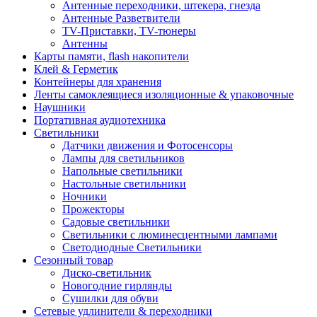
Антенные переходники, штекера, гнезда
Антенные Разветвители
TV-Приставки, TV-тюнеры
Антенны
Карты памяти, flash накопители
Клей & Герметик
Контейнеры для хранения
Ленты самоклеящиеся изоляционные & упаковочные
Наушники
Портативная аудиотехника
Светильники
Датчики движения и Фотосенсоры
Лампы для светильников
Напольные светильники
Настольные светильники
Ночники
Прожекторы
Садовые светильники
Светильники с люминесцентными лампами
Светодиодные Светильники
Сезонный товар
Диско-светильник
Новогодние гирлянды
Сушилки для обуви
Сетевые удлинители & переходники