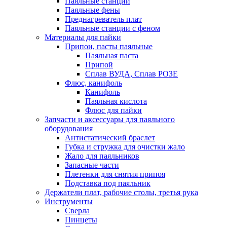
Паяльные станции
Паяльные фены
Преднагреватель плат
Паяльные станции с феном
Материалы для пайки
Припои, пасты паяльные
Паяльная паста
Припой
Сплав ВУДА, Сплав РОЗЕ
Флюс, канифоль
Канифоль
Паяльная кислота
Флюс для пайки
Запчасти и аксессуары для паяльного
оборудования
Антистатический браслет
Губка и стружка для очистки жало
Жало для паяльников
Запасные части
Плетенки для снятия припоя
Подставка под паяльник
Держатели плат, рабочие столы, третья рука
Инструменты
Сверла
Пинцеты