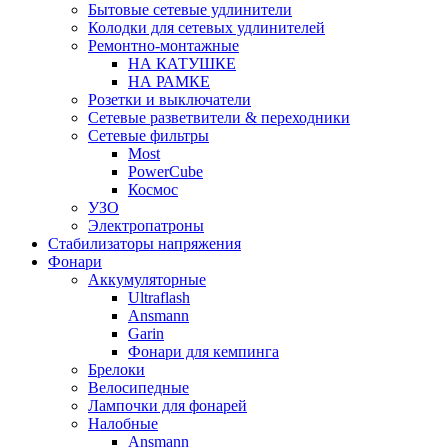
Бытовые сетевые удлинители
Колодки для сетевых удлинителей
Ремонтно-монтажные
НА КАТУШКЕ
НА РАМКЕ
Розетки и выключатели
Сетевые разветвители & переходники
Сетевые фильтры
Most
PowerCube
Космос
УЗО
Электропатроны
Стабилизаторы напряжения
Фонари
Аккумуляторные
Ultraflash
Ansmann
Garin
Фонари для кемпинга
Брелоки
Велосипедные
Лампочки для фонарей
Налобные
Ansmann