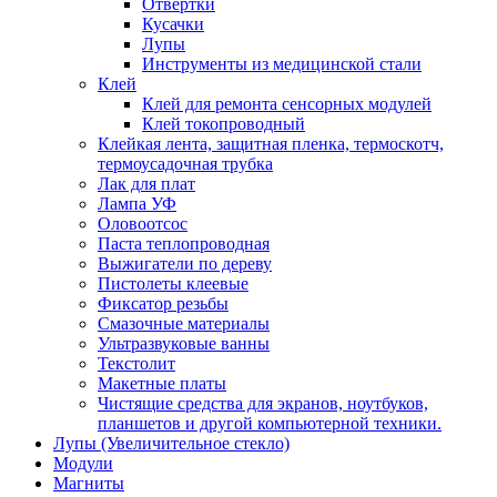
Отвертки
Кусачки
Лупы
Инструменты из медицинской стали
Клей
Клей для ремонта сенсорных модулей
Клей токопроводный
Клейкая лента, защитная пленка, термоскотч,
термоусадочная трубка
Лак для плат
Лампа УФ
Оловоотсос
Паста теплопроводная
Выжигатели по дереву
Пистолеты клеевые
Фиксатор резьбы
Смазочные материалы
Ультразвуковые ванны
Текстолит
Макетные платы
Чистящие средства для экранов, ноутбуков,
планшетов и другой компьютерной техники.
Лупы (Увеличительное стекло)
Модули
Магниты