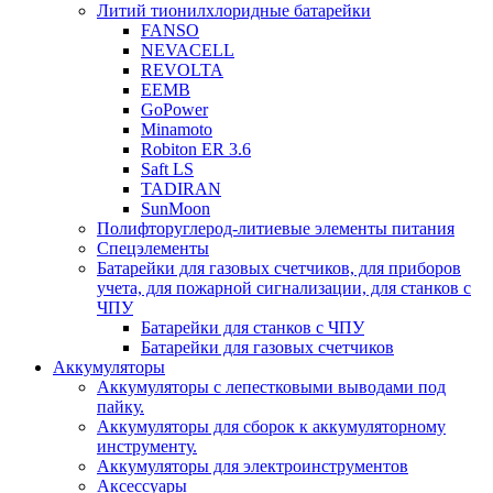
Литий тионилхлоридные батарейки
FANSO
NEVACELL
REVOLTA
EEMB
GoPower
Minamoto
Robiton ER 3.6
Saft LS
TADIRAN
SunMoon
Полифторуглерод-литиевые элементы питания
Спецэлементы
Батарейки для газовых счетчиков, для приборов
учета, для пожарной сигнализации, для станков с
ЧПУ
Батарейки для станков с ЧПУ
Батарейки для газовых счетчиков
Аккумуляторы
Аккумуляторы с лепестковыми выводами под
пайку.
Аккумуляторы для сборок к аккумуляторному
инструменту.
Аккумуляторы для электроинструментов
Аксессуары