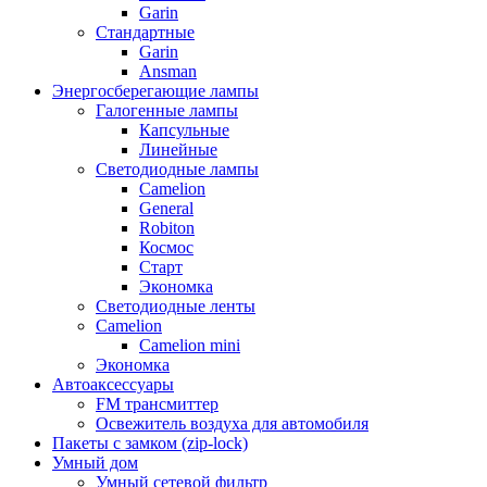
Garin
Стандартные
Garin
Ansman
Энергосберегающие лампы
Галогенные лампы
Капсульные
Линейные
Светодиодные лампы
Camelion
General
Robiton
Космос
Старт
Экономка
Светодиодные ленты
Camelion
Camelion mini
Экономка
Автоаксессуары
FM трансмиттер
Освежитель воздуха для автомобиля
Пакеты с замком (zip-lock)
Умный дом
Умный сетевой фильтр