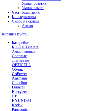
Умная розетка
Умная лампа
Часы-будильник
Калькуляторы
Скоро на складе
Архив
Корзина пуста
0
Батарейки
R03/LR03/AAA
Алкалиновые
Солевые
Литиевые
OPTICELL
Облик
GoPower
Ansmann
Camelion
Duracell
Energizer
GP
HYUNDAI
Kodak
Panasonic