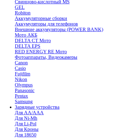
Cвинцово-кислотный MS
GEL
Robiton
Аккумуляторные сборки
Аккумуляторы для телефонов
Внешние аккумуляторы (POWER BANK)
Мото АКБ
DELTA CT Мото
DELTA EPS
RED ENERGY RE Мото
Фотоаппараты, Видеокамеры
Canon
Casio
Fujifilm
Nikon
Olympus
Panasonic
Pentax
Samsung
Зарядные устройства
Для AA/AAA
Для Ni-Mh
Для Li-Pol
Для Кроны
Для 18650