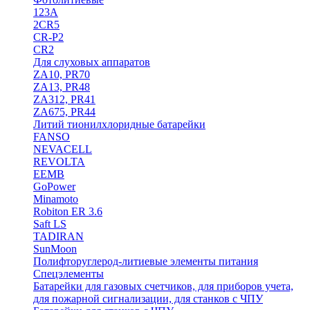
123A
2CR5
CR-P2
CR2
Для слуховых аппаратов
ZA10, PR70
ZA13, PR48
ZA312, PR41
ZA675, PR44
Литий тионилхлоридные батарейки
FANSO
NEVACELL
REVOLTA
EEMB
GoPower
Minamoto
Robiton ER 3.6
Saft LS
TADIRAN
SunMoon
Полифторуглерод-литиевые элементы питания
Спецэлементы
Батарейки для газовых счетчиков, для приборов учета,
для пожарной сигнализации, для станков с ЧПУ