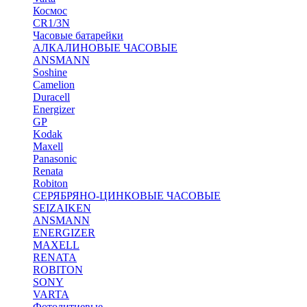
Космос
CR1/3N
Часовые батарейки
АЛКАЛИНОВЫЕ ЧАСОВЫЕ
ANSMANN
Soshine
Camelion
Duracell
Energizer
GP
Kodak
Maxell
Panasonic
Renata
Robiton
СЕРЯБРЯНО-ЦИНКОВЫЕ ЧАСОВЫЕ
SEIZAIKEN
ANSMANN
ENERGIZER
MAXELL
RENATA
ROBITON
SONY
VARTA
Фотолитиевые