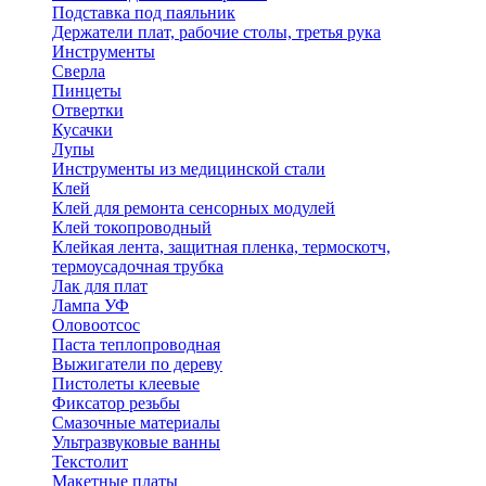
Подставка под паяльник
Держатели плат, рабочие столы, третья рука
Инструменты
Сверла
Пинцеты
Отвертки
Кусачки
Лупы
Инструменты из медицинской стали
Клей
Клей для ремонта сенсорных модулей
Клей токопроводный
Клейкая лента, защитная пленка, термоскотч,
термоусадочная трубка
Лак для плат
Лампа УФ
Оловоотсос
Паста теплопроводная
Выжигатели по дереву
Пистолеты клеевые
Фиксатор резьбы
Смазочные материалы
Ультразвуковые ванны
Текстолит
Макетные платы