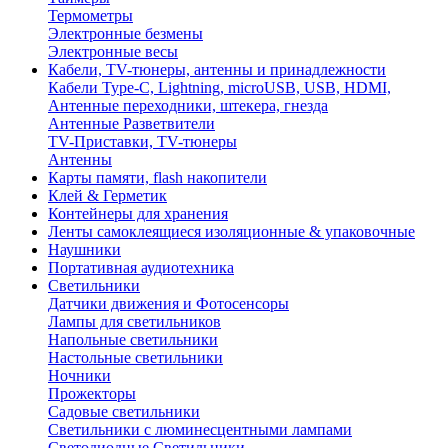
Термометры
Электронные безмены
Электронные весы
Кабели, TV-тюнеры, антенны и принадлежности
Кабели Type-C, Lightning, microUSB, USB, HDMI,
Антенные переходники, штекера, гнезда
Антенные Разветвители
TV-Приставки, TV-тюнеры
Антенны
Карты памяти, flash накопители
Клей & Герметик
Контейнеры для хранения
Ленты самоклеящиеся изоляционные & упаковочные
Наушники
Портативная аудиотехника
Светильники
Датчики движения и Фотосенсоры
Лампы для светильников
Напольные светильники
Настольные светильники
Ночники
Прожекторы
Садовые светильники
Светильники с люминесцентными лампами
Светодиодные Светильники