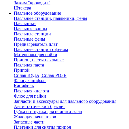
Зажим "крокодил"
Штекера
Паяльное оборудование
Паяльные станции, паяльники, фены
Паяльники
Паяльные ванны
Паяльные станции
Паяльные фены
Преднагреватель плат
Паяльные станции с феном
Материалы для пайки
Припои, пасты паяльные
Паяльная паста
Припой
Сплав ВУДА, Сплав РОЗЕ
Флюс, канифоль
Канифоль
Паяльная кислота
Флюс для пайки
Запчасти и аксессуары для паяльного оборудования
Антистатический браслет
Губка и стружка для очистки жало
Жало для паяльников
Запасные части
Плетенки для снятия припоя