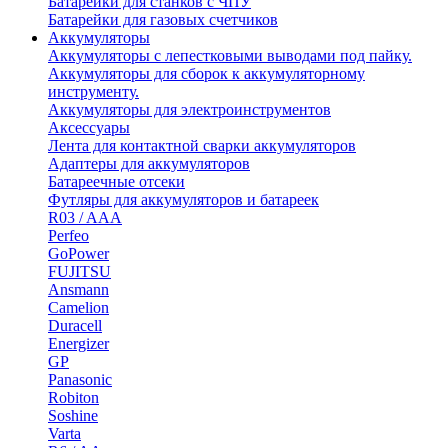
Батарейки для станков с ЧПУ
Батарейки для газовых счетчиков
Аккумуляторы
Аккумуляторы с лепестковыми выводами под пайку.
Аккумуляторы для сборок к аккумуляторному
инструменту.
Аккумуляторы для электроинструментов
Аксессуары
Лента для контактной сварки аккумуляторов
Адаптеры для аккумуляторов
Батареечные отсеки
Футляры для аккумуляторов и батареек
R03 / AAA
Perfeo
GoPower
FUJITSU
Ansmann
Camelion
Duracell
Energizer
GP
Panasonic
Robiton
Soshine
Varta