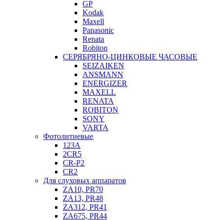
GP
Kodak
Maxell
Panasonic
Renata
Robiton
СЕРЯБРЯНО-ЦИНКОВЫЕ ЧАСОВЫЕ
SEIZAIKEN
ANSMANN
ENERGIZER
MAXELL
RENATA
ROBITON
SONY
VARTA
Фотолитиевые
123A
2CR5
CR-P2
CR2
Для слуховых аппаратов
ZA10, PR70
ZA13, PR48
ZA312, PR41
ZA675, PR44