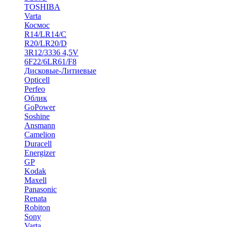
TOSHIBA
Varta
Космос
R14/LR14/C
R20/LR20/D
3R12/3336 4,5V
6F22/6LR61/F8
Дисковые-Литиевые
Opticell
Perfeo
Облик
GoPower
Soshine
Ansmann
Camelion
Duracell
Energizer
GP
Kodak
Maxell
Panasonic
Renata
Robiton
Sony
Varta