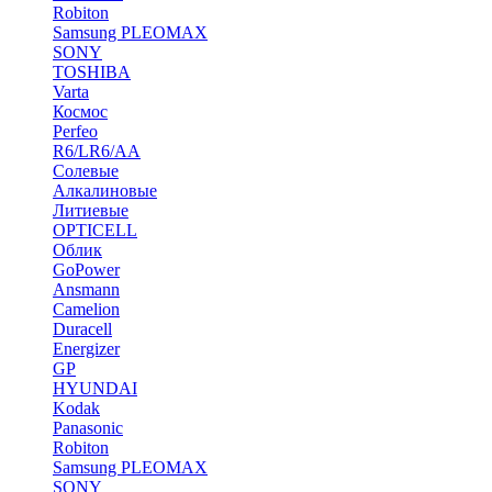
Robiton
Samsung PLEOMAX
SONY
TOSHIBA
Varta
Космос
Perfeo
R6/LR6/AA
Солевые
Алкалиновые
Литиевые
OPTICELL
Облик
GoPower
Ansmann
Camelion
Duracell
Energizer
GP
HYUNDAI
Kodak
Panasonic
Robiton
Samsung PLEOMAX
SONY