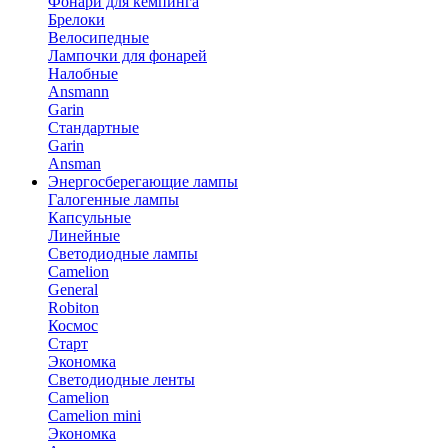
Фонари для кемпинга
Брелоки
Велосипедные
Лампочки для фонарей
Налобные
Ansmann
Garin
Стандартные
Garin
Ansman
Энергосберегающие лампы
Галогенные лампы
Капсульные
Линейные
Светодиодные лампы
Camelion
General
Robiton
Космос
Старт
Экономка
Светодиодные ленты
Camelion
Camelion mini
Экономка