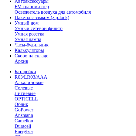
Автоаксессуары
FM трансмиттер
Освежитель воздуха для автомобиля
Пакеты с замком (zip-lock)
Умный дом
Умный сетевой фильтр
Умная розетка
Умная лампа
Часы-будильник
Калькуляторы
Скоро на складе
Архив
Батарейки
R03/LR03/AAA
Алкалиновые
Солевые
Литиевые
OPTICELL
Облик
GoPower
Ansmann
Camelion
Duracell
Energizer