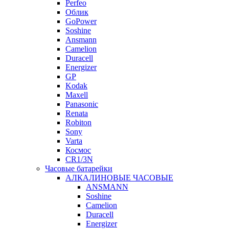
Perfeo
Облик
GoPower
Soshine
Ansmann
Camelion
Duracell
Energizer
GP
Kodak
Maxell
Panasonic
Renata
Robiton
Sony
Varta
Космос
CR1/3N
Часовые батарейки
АЛКАЛИНОВЫЕ ЧАСОВЫЕ
ANSMANN
Soshine
Camelion
Duracell
Energizer