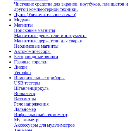
Чистящие средства для экранов, ноутбуков, планшетов и
другой компьютерной техники.
Лупы (Увеличительное стекло)
Модули
Магниты
Поисковые магниты
Магнитные держатели инструмента
Магнитные держатели для сварки
Неодимовые магниты
Автокомпрессоры
Беспроводные звонки
Газовые горелки
Диски
Verbatim
Измерительные приборы
USB тестеры
Штангенциркуль
Вольтметр
Ваттметры
Реле напряжения
Дальномер
Инфракрасный термометр
Мультиметры
Аксессуары для мультиметров
Таймеры