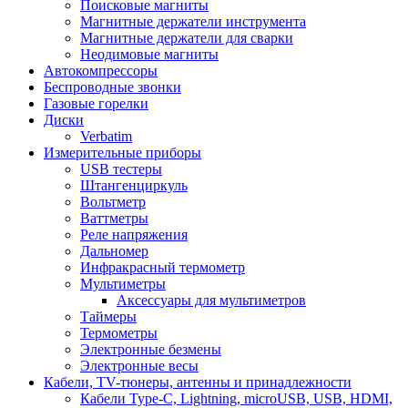
Поисковые магниты
Магнитные держатели инструмента
Магнитные держатели для сварки
Неодимовые магниты
Автокомпрессоры
Беспроводные звонки
Газовые горелки
Диски
Verbatim
Измерительные приборы
USB тестеры
Штангенциркуль
Вольтметр
Ваттметры
Реле напряжения
Дальномер
Инфракрасный термометр
Мультиметры
Аксессуары для мультиметров
Таймеры
Термометры
Электронные безмены
Электронные весы
Кабели, TV-тюнеры, антенны и принадлежности
Кабели Type-C, Lightning, microUSB, USB, HDMI,