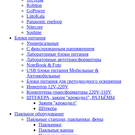
Robiton
GoPower
LiitoKala
Panasonic eneloop
Nitecore
Soshine
Блоки питания
Универсальные
C фиксированным напряжением
Лабораторные блоки питания
Лабораторные автотрансформаторы
NoteBook & Foto
USB блоки питания Мобильные &
Автомобильные
Блоки питания для светодиодного освещения
Инвертор 12V-220V
Конвертеры-трансформаторы 220V-110V
ШТЕКЕРА, зажим "крокодил", РАЗЪЁМЫ
Зажим "крокодил"
Штекера
Паяльное оборудование
Паяльные станции, паяльники, фены
Паяльники
Паяльные ванны