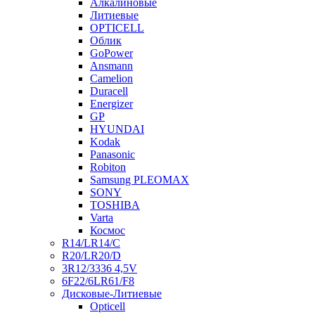
Алкалиновые
Литиевые
OPTICELL
Облик
GoPower
Ansmann
Camelion
Duracell
Energizer
GP
HYUNDAI
Kodak
Panasonic
Robiton
Samsung PLEOMAX
SONY
TOSHIBA
Varta
Космос
R14/LR14/C
R20/LR20/D
3R12/3336 4,5V
6F22/6LR61/F8
Дисковые-Литиевые
Opticell