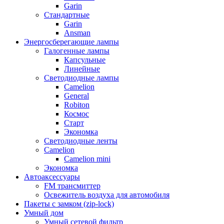
Garin
Стандартные
Garin
Ansman
Энергосберегающие лампы
Галогенные лампы
Капсульные
Линейные
Светодиодные лампы
Camelion
General
Robiton
Космос
Старт
Экономка
Светодиодные ленты
Camelion
Camelion mini
Экономка
Автоаксессуары
FM трансмиттер
Освежитель воздуха для автомобиля
Пакеты с замком (zip-lock)
Умный дом
Умный сетевой фильтр