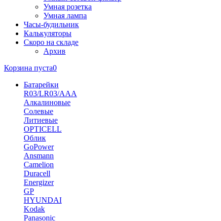
Умная розетка
Умная лампа
Часы-будильник
Калькуляторы
Скоро на складе
Архив
Корзина пуста
0
Батарейки
R03/LR03/AAA
Алкалиновые
Солевые
Литиевые
OPTICELL
Облик
GoPower
Ansmann
Camelion
Duracell
Energizer
GP
HYUNDAI
Kodak
Panasonic