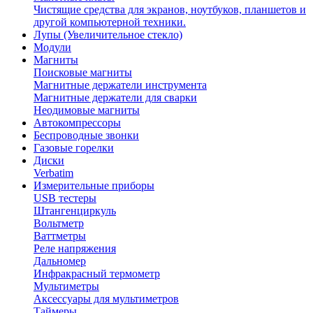
Чистящие средства для экранов, ноутбуков, планшетов и
другой компьютерной техники.
Лупы (Увеличительное стекло)
Модули
Магниты
Поисковые магниты
Магнитные держатели инструмента
Магнитные держатели для сварки
Неодимовые магниты
Автокомпрессоры
Беспроводные звонки
Газовые горелки
Диски
Verbatim
Измерительные приборы
USB тестеры
Штангенциркуль
Вольтметр
Ваттметры
Реле напряжения
Дальномер
Инфракрасный термометр
Мультиметры
Аксессуары для мультиметров
Таймеры