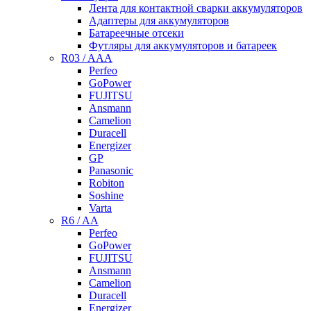
Лента для контактной сварки аккумуляторов
Адаптеры для аккумуляторов
Батареечные отсеки
Футляры для аккумуляторов и батареек
R03 / AAA
Perfeo
GoPower
FUJITSU
Ansmann
Camelion
Duracell
Energizer
GP
Panasonic
Robiton
Soshine
Varta
R6 / AA
Perfeo
GoPower
FUJITSU
Ansmann
Camelion
Duracell
Energizer