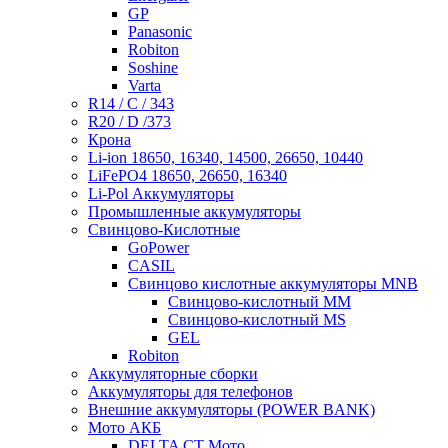
GP
Panasonic
Robiton
Soshine
Varta
R14 / C / 343
R20 / D /373
Крона
Li-ion 18650, 16340, 14500, 26650, 10440
LiFePO4 18650, 26650, 16340
Li-Pol Аккумуляторы
Промышленные аккумуляторы
Свинцово-Кислотные
GoPower
CASIL
Свинцово кислотные аккумуляторы MNB
Cвинцово-кислотный MM
Cвинцово-кислотный MS
GEL
Robiton
Аккумуляторные сборки
Аккумуляторы для телефонов
Внешние аккумуляторы (POWER BANK)
Мото АКБ
DELTA CT Мото