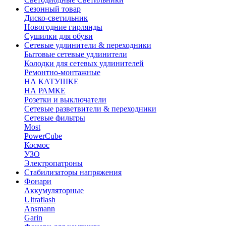
Сезонный товар
Диско-светильник
Новогодние гирлянды
Сушилки для обуви
Сетевые удлинители & переходники
Бытовые сетевые удлинители
Колодки для сетевых удлинителей
Ремонтно-монтажные
НА КАТУШКЕ
НА РАМКЕ
Розетки и выключатели
Сетевые разветвители & переходники
Сетевые фильтры
Most
PowerCube
Космос
УЗО
Электропатроны
Стабилизаторы напряжения
Фонари
Аккумуляторные
Ultraflash
Ansmann
Garin