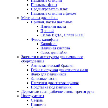
Паяльные станции
Паяльные фены
Преднагреватель плат
Паяльные станции с феном
Материалы для пайки
Припои, пасты паяльные
Паяльная паста
Припой
Сплав ВУДА, Сплав РОЗЕ
Флюс, канифоль
Канифоль
Паяльная кислота
Флюс для пайки
Запчасти и аксессуары для паяльного
оборудования
Антистатический браслет
Губка и стружка для очистки жало
Жало для паяльников
Запасные части
Плетенки для снятия припоя
Подставка под паяльник
Держатели плат, рабочие столы, третья рука
Инструменты
Сверла
Пинцеты