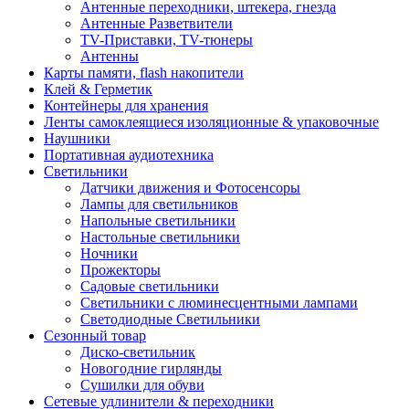
Антенные переходники, штекера, гнезда
Антенные Разветвители
TV-Приставки, TV-тюнеры
Антенны
Карты памяти, flash накопители
Клей & Герметик
Контейнеры для хранения
Ленты самоклеящиеся изоляционные & упаковочные
Наушники
Портативная аудиотехника
Светильники
Датчики движения и Фотосенсоры
Лампы для светильников
Напольные светильники
Настольные светильники
Ночники
Прожекторы
Садовые светильники
Светильники с люминесцентными лампами
Светодиодные Светильники
Сезонный товар
Диско-светильник
Новогодние гирлянды
Сушилки для обуви
Сетевые удлинители & переходники