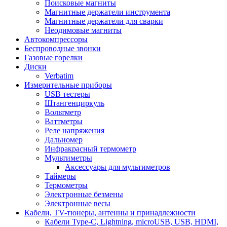
Поисковые магниты
Магнитные держатели инструмента
Магнитные держатели для сварки
Неодимовые магниты
Автокомпрессоры
Беспроводные звонки
Газовые горелки
Диски
Verbatim
Измерительные приборы
USB тестеры
Штангенциркуль
Вольтметр
Ваттметры
Реле напряжения
Дальномер
Инфракрасный термометр
Мультиметры
Аксессуары для мультиметров
Таймеры
Термометры
Электронные безмены
Электронные весы
Кабели, TV-тюнеры, антенны и принадлежности
Кабели Type-C, Lightning, microUSB, USB, HDMI,