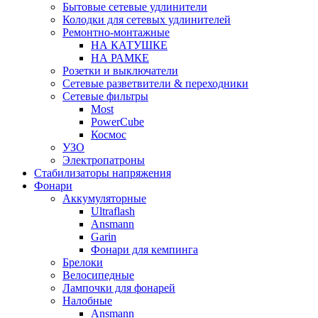
Бытовые сетевые удлинители
Колодки для сетевых удлинителей
Ремонтно-монтажные
НА КАТУШКЕ
НА РАМКЕ
Розетки и выключатели
Сетевые разветвители & переходники
Сетевые фильтры
Most
PowerCube
Космос
УЗО
Электропатроны
Стабилизаторы напряжения
Фонари
Аккумуляторные
Ultraflash
Ansmann
Garin
Фонари для кемпинга
Брелоки
Велосипедные
Лампочки для фонарей
Налобные
Ansmann