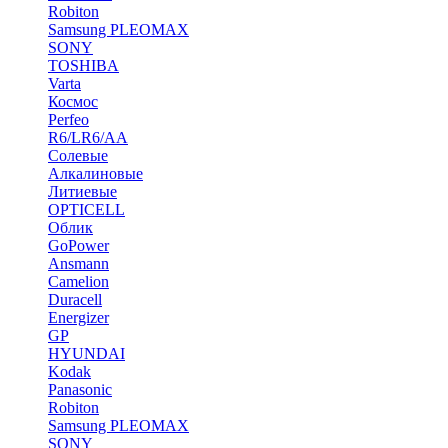
Robiton
Samsung PLEOMAX
SONY
TOSHIBA
Varta
Космос
Perfeo
R6/LR6/AA
Солевые
Алкалиновые
Литиевые
OPTICELL
Облик
GoPower
Ansmann
Camelion
Duracell
Energizer
GP
HYUNDAI
Kodak
Panasonic
Robiton
Samsung PLEOMAX
SONY