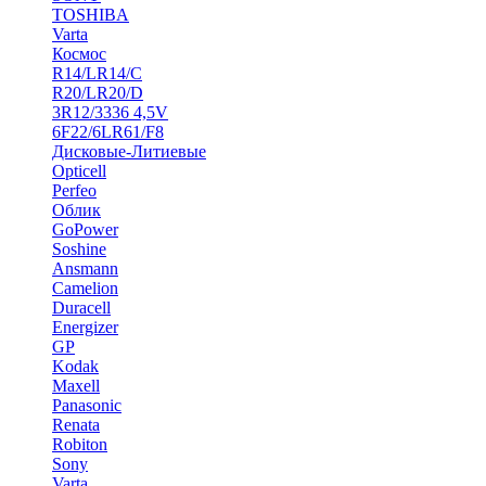
TOSHIBA
Varta
Космос
R14/LR14/C
R20/LR20/D
3R12/3336 4,5V
6F22/6LR61/F8
Дисковые-Литиевые
Opticell
Perfeo
Облик
GoPower
Soshine
Ansmann
Camelion
Duracell
Energizer
GP
Kodak
Maxell
Panasonic
Renata
Robiton
Sony
Varta