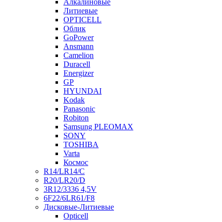
Алкалиновые
Литиевые
OPTICELL
Облик
GoPower
Ansmann
Camelion
Duracell
Energizer
GP
HYUNDAI
Kodak
Panasonic
Robiton
Samsung PLEOMAX
SONY
TOSHIBA
Varta
Космос
R14/LR14/C
R20/LR20/D
3R12/3336 4,5V
6F22/6LR61/F8
Дисковые-Литиевые
Opticell