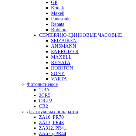
GP
Kodak
Maxell
Panasonic
Renata
Robiton
СЕРЯБРЯНО-ЦИНКОВЫЕ ЧАСОВЫЕ
SEIZAIKEN
ANSMANN
ENERGIZER
MAXELL
RENATA
ROBITON
SONY
VARTA
Фотолитиевые
123A
2CR5
CR-P2
CR2
Для слуховых аппаратов
ZA10, PR70
ZA13, PR48
ZA312, PR41
ZA675, PR44