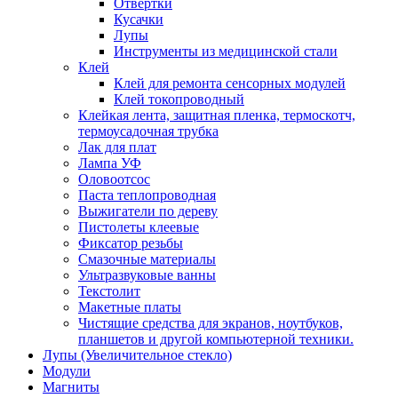
Отвертки
Кусачки
Лупы
Инструменты из медицинской стали
Клей
Клей для ремонта сенсорных модулей
Клей токопроводный
Клейкая лента, защитная пленка, термоскотч,
термоусадочная трубка
Лак для плат
Лампа УФ
Оловоотсос
Паста теплопроводная
Выжигатели по дереву
Пистолеты клеевые
Фиксатор резьбы
Смазочные материалы
Ультразвуковые ванны
Текстолит
Макетные платы
Чистящие средства для экранов, ноутбуков,
планшетов и другой компьютерной техники.
Лупы (Увеличительное стекло)
Модули
Магниты