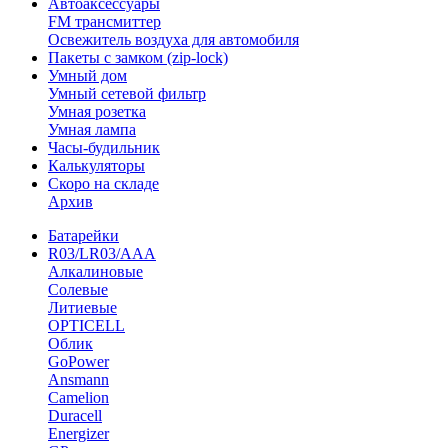
Автоаксессуары
FM трансмиттер
Освежитель воздуха для автомобиля
Пакеты с замком (zip-lock)
Умный дом
Умный сетевой фильтр
Умная розетка
Умная лампа
Часы-будильник
Калькуляторы
Скоро на складе
Архив
Батарейки
R03/LR03/AAA
Алкалиновые
Солевые
Литиевые
OPTICELL
Облик
GoPower
Ansmann
Camelion
Duracell
Energizer