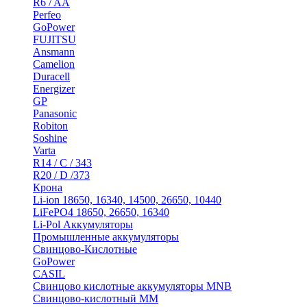
R6 / AA
Perfeo
GoPower
FUJITSU
Ansmann
Camelion
Duracell
Energizer
GP
Panasonic
Robiton
Soshine
Varta
R14 / C / 343
R20 / D /373
Крона
Li-ion 18650, 16340, 14500, 26650, 10440
LiFePO4 18650, 26650, 16340
Li-Pol Аккумуляторы
Промышленные аккумуляторы
Свинцово-Кислотные
GoPower
CASIL
Свинцово кислотные аккумуляторы MNB
Cвинцово-кислотный MM