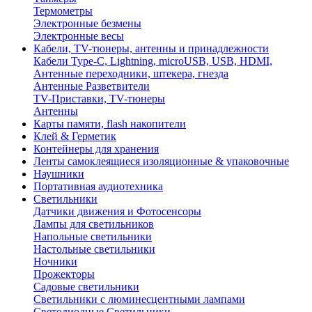
Термометры
Электронные безмены
Электронные весы
Кабели, TV-тюнеры, антенны и принадлежности
Кабели Type-C, Lightning, microUSB, USB, HDMI,
Антенные переходники, штекера, гнезда
Антенные Разветвители
TV-Приставки, TV-тюнеры
Антенны
Карты памяти, flash накопители
Клей & Герметик
Контейнеры для хранения
Ленты самоклеящиеся изоляционные & упаковочные
Наушники
Портативная аудиотехника
Светильники
Датчики движения и Фотосенсоры
Лампы для светильников
Напольные светильники
Настольные светильники
Ночники
Прожекторы
Садовые светильники
Светильники с люминесцентными лампами
Светодиодные Светильники