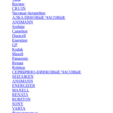
Космос
CR1/3N
Часовые батарейки
АЛКАЛИНОВЫЕ ЧАСОВЫЕ
ANSMANN
Soshine
Camelion
Duracell
Energizer
GP
Kodak
Maxell
Panasonic
Renata
Robiton
СЕРЯБРЯНО-ЦИНКОВЫЕ ЧАСОВЫЕ
SEIZAIKEN
ANSMANN
ENERGIZER
MAXELL
RENATA
ROBITON
SONY
VARTA
Фотолитиевые