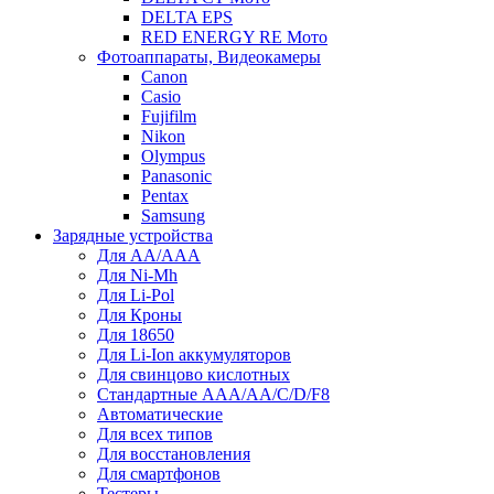
DELTA EPS
RED ENERGY RE Мото
Фотоаппараты, Видеокамеры
Canon
Casio
Fujifilm
Nikon
Olympus
Panasonic
Pentax
Samsung
Зарядные устройства
Для AA/AAA
Для Ni-Mh
Для Li-Pol
Для Кроны
Для 18650
Для Li-Ion аккумуляторов
Для свинцово кислотных
Стандартные ААА/АА/С/D/F8
Автоматические
Для всех типов
Для восстановления
Для смартфонов
Тестеры