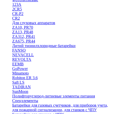
123A
2CR5
CR-P2
CR2
Для слуховых аппаратов
ZA10, PR70
ZA13, PR48
ZA312, PR41
ZA675, PR44
Литий тионилхлоридные батарейки
FANSO
NEVACELL
REVOLTA
EEMB
GoPower
Minamoto
Robiton ER 3.6
Saft LS
TADIRAN
SunMoon
Полифторуглерод-литиевые элементы питания
Спецэлементы
Батарейки для газовых счетчиков, для приборов учета,
для пожарной сигнализации, для станков с ЧПУ