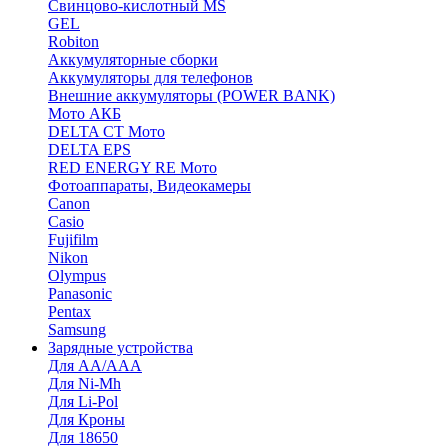
Cвинцово-кислотный MS
GEL
Robiton
Аккумуляторные сборки
Аккумуляторы для телефонов
Внешние аккумуляторы (POWER BANK)
Мото АКБ
DELTA CT Мото
DELTA EPS
RED ENERGY RE Мото
Фотоаппараты, Видеокамеры
Canon
Casio
Fujifilm
Nikon
Olympus
Panasonic
Pentax
Samsung
Зарядные устройства
Для AA/AAA
Для Ni-Mh
Для Li-Pol
Для Кроны
Для 18650