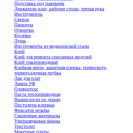
Подставка под паяльник
Держатели плат, рабочие столы, третья рука
Инструменты
Сверла
Пинцеты
Отвертки
Кусачки
Лупы
Инструменты из медицинской стали
Клей
Клей для ремонта сенсорных модулей
Клей токопроводный
Клейкая лента, защитная пленка, термоскотч,
термоусадочная трубка
Лак для плат
Лампа УФ
Оловоотсос
Паста теплопроводная
Выжигатели по дереву
Пистолеты клеевые
Фиксатор резьбы
Смазочные материалы
Ультразвуковые ванны
Текстолит
Макетные платы