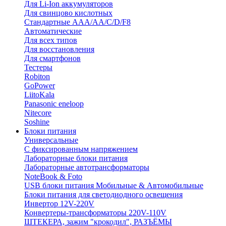
Для Li-Ion аккумуляторов
Для свинцово кислотных
Стандартные ААА/АА/С/D/F8
Автоматические
Для всех типов
Для восстановления
Для смартфонов
Тестеры
Robiton
GoPower
LiitoKala
Panasonic eneloop
Nitecore
Soshine
Блоки питания
Универсальные
C фиксированным напряжением
Лабораторные блоки питания
Лабораторные автотрансформаторы
NoteBook & Foto
USB блоки питания Мобильные & Автомобильные
Блоки питания для светодиодного освещения
Инвертор 12V-220V
Конвертеры-трансформаторы 220V-110V
ШТЕКЕРА, зажим "крокодил", РАЗЪЁМЫ