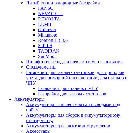
Литий тионилхлоридные батарейки
FANSO
NEVACELL
REVOLTA
EEMB
GoPower
Minamoto
Robiton ER 3.6
Saft LS
TADIRAN
SunMoon
Полифторуглерод-литиевые элементы питания
Спецэлементы
Батарейки для газовых счетчиков, для приборов
учета, для пожарной сигнализации, для станков с
ЧПУ
Батарейки для станков с ЧПУ
Батарейки для газовых счетчиков
Аккумуляторы
Аккумуляторы с лепестковыми выводами под
пайку.
Аккумуляторы для сборок к аккумуляторному
инструменту.
Аккумуляторы для электроинструментов
Аксессуары