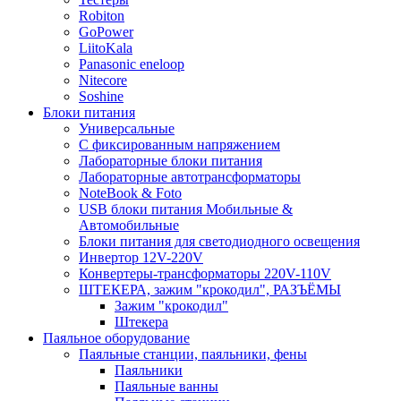
Robiton
GoPower
LiitoKala
Panasonic eneloop
Nitecore
Soshine
Блоки питания
Универсальные
C фиксированным напряжением
Лабораторные блоки питания
Лабораторные автотрансформаторы
NoteBook & Foto
USB блоки питания Мобильные &
Автомобильные
Блоки питания для светодиодного освещения
Инвертор 12V-220V
Конвертеры-трансформаторы 220V-110V
ШТЕКЕРА, зажим "крокодил", РАЗЪЁМЫ
Зажим "крокодил"
Штекера
Паяльное оборудование
Паяльные станции, паяльники, фены
Паяльники
Паяльные ванны