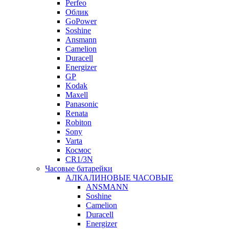
Perfeo
Облик
GoPower
Soshine
Ansmann
Camelion
Duracell
Energizer
GP
Kodak
Maxell
Panasonic
Renata
Robiton
Sony
Varta
Космос
CR1/3N
Часовые батарейки
АЛКАЛИНОВЫЕ ЧАСОВЫЕ
ANSMANN
Soshine
Camelion
Duracell
Energizer