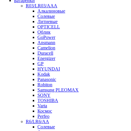
Батарейки
R03/LR03/AAA
Алкалиновые
Солевые
Литиевые
OPTICELL
Облик
GoPower
Ansmann
Camelion
Duracell
Energizer
GP
HYUNDAI
Kodak
Panasonic
Robiton
Samsung PLEOMAX
SONY
TOSHIBA
Varta
Космос
Perfeo
R6/LR6/AA
Солевые