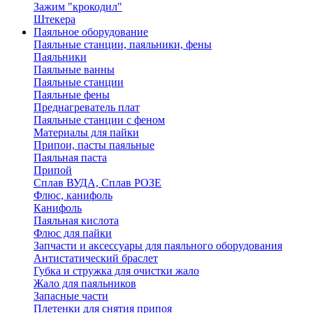
Зажим "крокодил"
Штекера
Паяльное оборудование
Паяльные станции, паяльники, фены
Паяльники
Паяльные ванны
Паяльные станции
Паяльные фены
Преднагреватель плат
Паяльные станции с феном
Материалы для пайки
Припои, пасты паяльные
Паяльная паста
Припой
Сплав ВУДА, Сплав РОЗЕ
Флюс, канифоль
Канифоль
Паяльная кислота
Флюс для пайки
Запчасти и аксессуары для паяльного оборудования
Антистатический браслет
Губка и стружка для очистки жало
Жало для паяльников
Запасные части
Плетенки для снятия припоя