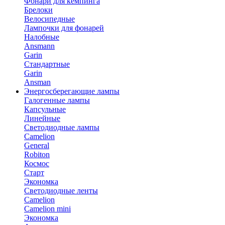
Фонари для кемпинга
Брелоки
Велосипедные
Лампочки для фонарей
Налобные
Ansmann
Garin
Стандартные
Garin
Ansman
Энергосберегающие лампы
Галогенные лампы
Капсульные
Линейные
Светодиодные лампы
Camelion
General
Robiton
Космос
Старт
Экономка
Светодиодные ленты
Camelion
Camelion mini
Экономка