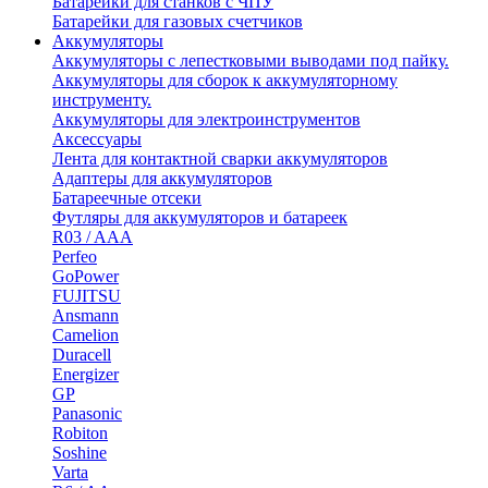
Батарейки для станков с ЧПУ
Батарейки для газовых счетчиков
Аккумуляторы
Аккумуляторы с лепестковыми выводами под пайку.
Аккумуляторы для сборок к аккумуляторному
инструменту.
Аккумуляторы для электроинструментов
Аксессуары
Лента для контактной сварки аккумуляторов
Адаптеры для аккумуляторов
Батареечные отсеки
Футляры для аккумуляторов и батареек
R03 / AAA
Perfeo
GoPower
FUJITSU
Ansmann
Camelion
Duracell
Energizer
GP
Panasonic
Robiton
Soshine
Varta