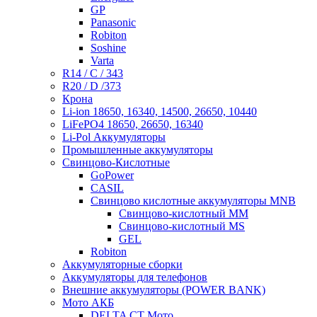
GP
Panasonic
Robiton
Soshine
Varta
R14 / C / 343
R20 / D /373
Крона
Li-ion 18650, 16340, 14500, 26650, 10440
LiFePO4 18650, 26650, 16340
Li-Pol Аккумуляторы
Промышленные аккумуляторы
Свинцово-Кислотные
GoPower
CASIL
Свинцово кислотные аккумуляторы MNB
Cвинцово-кислотный MM
Cвинцово-кислотный MS
GEL
Robiton
Аккумуляторные сборки
Аккумуляторы для телефонов
Внешние аккумуляторы (POWER BANK)
Мото АКБ
DELTA CT Мото