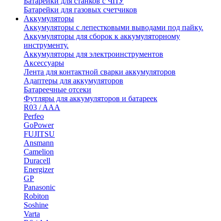
Батарейки для станков с ЧПУ
Батарейки для газовых счетчиков
Аккумуляторы
Аккумуляторы с лепестковыми выводами под пайку.
Аккумуляторы для сборок к аккумуляторному
инструменту.
Аккумуляторы для электроинструментов
Аксессуары
Лента для контактной сварки аккумуляторов
Адаптеры для аккумуляторов
Батареечные отсеки
Футляры для аккумуляторов и батареек
R03 / AAA
Perfeo
GoPower
FUJITSU
Ansmann
Camelion
Duracell
Energizer
GP
Panasonic
Robiton
Soshine
Varta