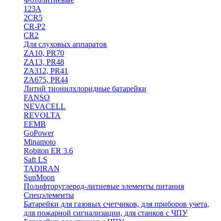
123A
2CR5
CR-P2
CR2
Для слуховых аппаратов
ZA10, PR70
ZA13, PR48
ZA312, PR41
ZA675, PR44
Литий тионилхлоридные батарейки
FANSO
NEVACELL
REVOLTA
EEMB
GoPower
Minamoto
Robiton ER 3.6
Saft LS
TADIRAN
SunMoon
Полифторуглерод-литиевые элементы питания
Спецэлементы
Батарейки для газовых счетчиков, для приборов учета,
для пожарной сигнализации, для станков с ЧПУ