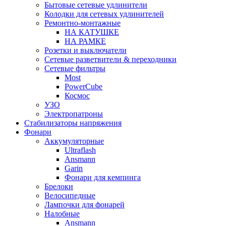
Бытовые сетевые удлинители
Колодки для сетевых удлинителей
Ремонтно-монтажные
НА КАТУШКЕ
НА РАМКЕ
Розетки и выключатели
Сетевые разветвители & переходники
Сетевые фильтры
Most
PowerCube
Космос
УЗО
Электропатроны
Стабилизаторы напряжения
Фонари
Аккумуляторные
Ultraflash
Ansmann
Garin
Фонари для кемпинга
Брелоки
Велосипедные
Лампочки для фонарей
Налобные
Ansmann