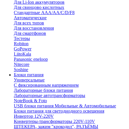
Для Li-Ion аккумуляторов
Для свинцово кислотных
Стандартные ААА/АА/С/D/F8
Автоматические
Для всех типов
Для восстановления
Для смартфонов
Тестеры
Robiton
GoPower
LiitoKala
Panasonic eneloop
Nitecore
Soshine
Блоки питания
Универсальные
C фиксированным напряжением
Лабораторные блоки питания
Лабораторные автотрансформаторы
NoteBook & Foto
USB блоки питания Мобильные & Автомобильные
Блоки питания для светодиодного освещения
Инвертор 12V-220V
Конвертеры-трансформаторы 220V-110V
ШТЕКЕРА, зажим "крокодил", РАЗЪЁМЫ