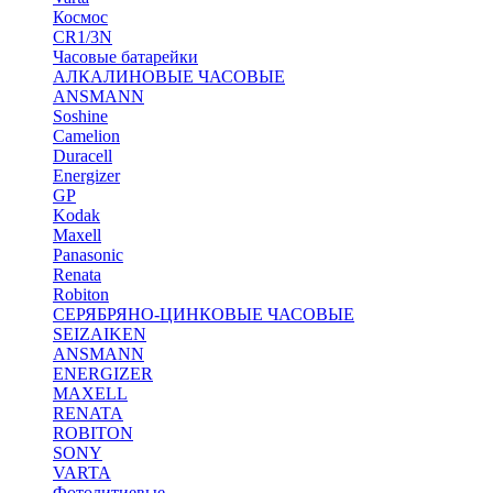
Космос
CR1/3N
Часовые батарейки
АЛКАЛИНОВЫЕ ЧАСОВЫЕ
ANSMANN
Soshine
Camelion
Duracell
Energizer
GP
Kodak
Maxell
Panasonic
Renata
Robiton
СЕРЯБРЯНО-ЦИНКОВЫЕ ЧАСОВЫЕ
SEIZAIKEN
ANSMANN
ENERGIZER
MAXELL
RENATA
ROBITON
SONY
VARTA
Фотолитиевые