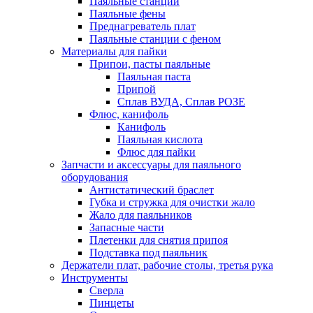
Паяльные станции
Паяльные фены
Преднагреватель плат
Паяльные станции с феном
Материалы для пайки
Припои, пасты паяльные
Паяльная паста
Припой
Сплав ВУДА, Сплав РОЗЕ
Флюс, канифоль
Канифоль
Паяльная кислота
Флюс для пайки
Запчасти и аксессуары для паяльного
оборудования
Антистатический браслет
Губка и стружка для очистки жало
Жало для паяльников
Запасные части
Плетенки для снятия припоя
Подставка под паяльник
Держатели плат, рабочие столы, третья рука
Инструменты
Сверла
Пинцеты