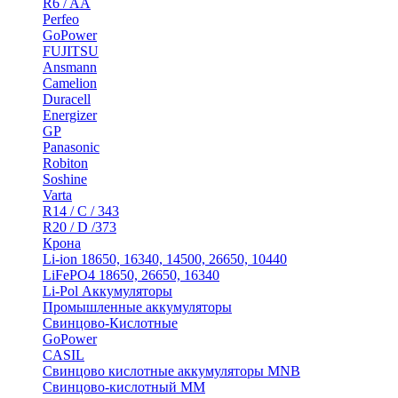
R6 / AA
Perfeo
GoPower
FUJITSU
Ansmann
Camelion
Duracell
Energizer
GP
Panasonic
Robiton
Soshine
Varta
R14 / C / 343
R20 / D /373
Крона
Li-ion 18650, 16340, 14500, 26650, 10440
LiFePO4 18650, 26650, 16340
Li-Pol Аккумуляторы
Промышленные аккумуляторы
Свинцово-Кислотные
GoPower
CASIL
Свинцово кислотные аккумуляторы MNB
Cвинцово-кислотный MM