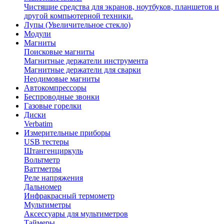
Чистящие средства для экранов, ноутбуков, планшетов и
другой компьютерной техники.
Лупы (Увеличительное стекло)
Модули
Магниты
Поисковые магниты
Магнитные держатели инструмента
Магнитные держатели для сварки
Неодимовые магниты
Автокомпрессоры
Беспроводные звонки
Газовые горелки
Диски
Verbatim
Измерительные приборы
USB тестеры
Штангенциркуль
Вольтметр
Ваттметры
Реле напряжения
Дальномер
Инфракрасный термометр
Мультиметры
Аксессуары для мультиметров
Таймеры