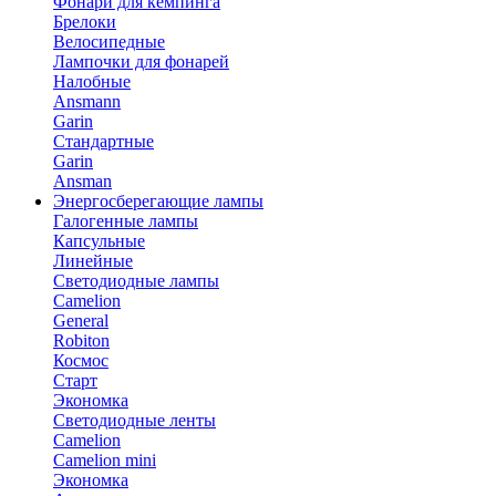
Фонари для кемпинга
Брелоки
Велосипедные
Лампочки для фонарей
Налобные
Ansmann
Garin
Стандартные
Garin
Ansman
Энергосберегающие лампы
Галогенные лампы
Капсульные
Линейные
Светодиодные лампы
Camelion
General
Robiton
Космос
Старт
Экономка
Светодиодные ленты
Camelion
Camelion mini
Экономка