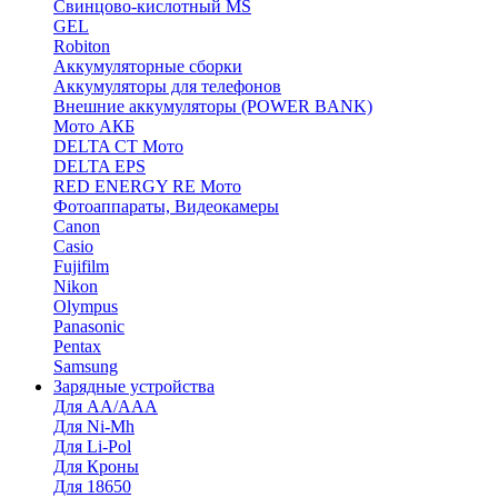
Cвинцово-кислотный MS
GEL
Robiton
Аккумуляторные сборки
Аккумуляторы для телефонов
Внешние аккумуляторы (POWER BANK)
Мото АКБ
DELTA CT Мото
DELTA EPS
RED ENERGY RE Мото
Фотоаппараты, Видеокамеры
Canon
Casio
Fujifilm
Nikon
Olympus
Panasonic
Pentax
Samsung
Зарядные устройства
Для AA/AAA
Для Ni-Mh
Для Li-Pol
Для Кроны
Для 18650