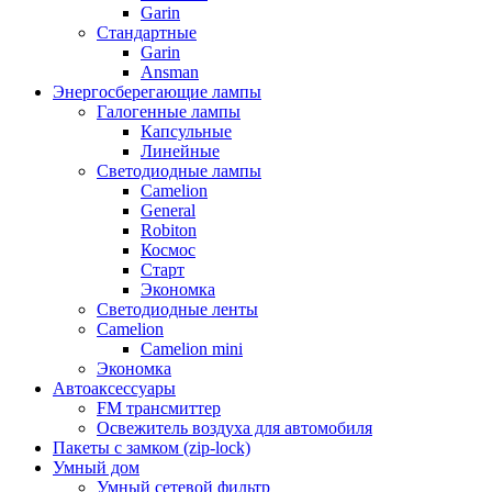
Garin
Стандартные
Garin
Ansman
Энергосберегающие лампы
Галогенные лампы
Капсульные
Линейные
Светодиодные лампы
Camelion
General
Robiton
Космос
Старт
Экономка
Светодиодные ленты
Camelion
Camelion mini
Экономка
Автоаксессуары
FM трансмиттер
Освежитель воздуха для автомобиля
Пакеты с замком (zip-lock)
Умный дом
Умный сетевой фильтр