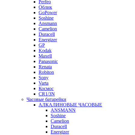
Perfeo
Облик
GoPower
Soshine
Ansmann
Camelion
Duracell
Energizer
GP
Kodak
Maxell
Panasonic
Renata
Robiton
Sony
Varta
Космос
CR1/3N
Часовые батарейки
АЛКАЛИНОВЫЕ ЧАСОВЫЕ
ANSMANN
Soshine
Camelion
Duracell
Energizer