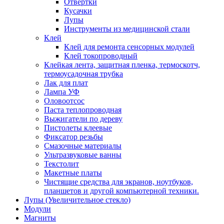
Отвертки
Кусачки
Лупы
Инструменты из медицинской стали
Клей
Клей для ремонта сенсорных модулей
Клей токопроводный
Клейкая лента, защитная пленка, термоскотч,
термоусадочная трубка
Лак для плат
Лампа УФ
Оловоотсос
Паста теплопроводная
Выжигатели по дереву
Пистолеты клеевые
Фиксатор резьбы
Смазочные материалы
Ультразвуковые ванны
Текстолит
Макетные платы
Чистящие средства для экранов, ноутбуков,
планшетов и другой компьютерной техники.
Лупы (Увеличительное стекло)
Модули
Магниты