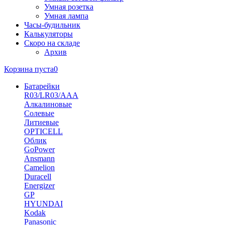
Умная розетка
Умная лампа
Часы-будильник
Калькуляторы
Скоро на складе
Архив
Корзина пуста
0
Батарейки
R03/LR03/AAA
Алкалиновые
Солевые
Литиевые
OPTICELL
Облик
GoPower
Ansmann
Camelion
Duracell
Energizer
GP
HYUNDAI
Kodak
Panasonic