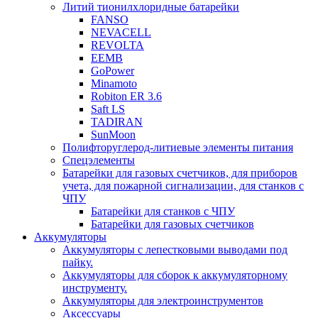
Литий тионилхлоридные батарейки
FANSO
NEVACELL
REVOLTA
EEMB
GoPower
Minamoto
Robiton ER 3.6
Saft LS
TADIRAN
SunMoon
Полифторуглерод-литиевые элементы питания
Спецэлементы
Батарейки для газовых счетчиков, для приборов
учета, для пожарной сигнализации, для станков с
ЧПУ
Батарейки для станков с ЧПУ
Батарейки для газовых счетчиков
Аккумуляторы
Аккумуляторы с лепестковыми выводами под
пайку.
Аккумуляторы для сборок к аккумуляторному
инструменту.
Аккумуляторы для электроинструментов
Аксессуары