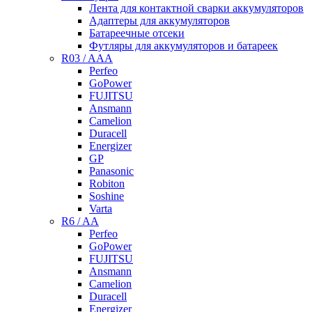
Лента для контактной сварки аккумуляторов
Адаптеры для аккумуляторов
Батареечные отсеки
Футляры для аккумуляторов и батареек
R03 / AAA
Perfeo
GoPower
FUJITSU
Ansmann
Camelion
Duracell
Energizer
GP
Panasonic
Robiton
Soshine
Varta
R6 / AA
Perfeo
GoPower
FUJITSU
Ansmann
Camelion
Duracell
Energizer