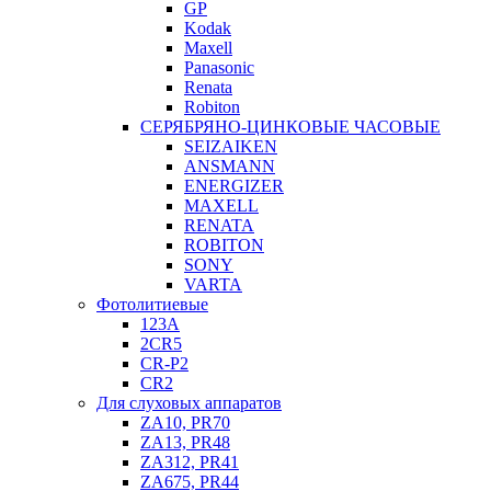
GP
Kodak
Maxell
Panasonic
Renata
Robiton
СЕРЯБРЯНО-ЦИНКОВЫЕ ЧАСОВЫЕ
SEIZAIKEN
ANSMANN
ENERGIZER
MAXELL
RENATA
ROBITON
SONY
VARTA
Фотолитиевые
123A
2CR5
CR-P2
CR2
Для слуховых аппаратов
ZA10, PR70
ZA13, PR48
ZA312, PR41
ZA675, PR44