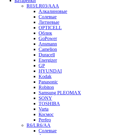
Батарейки
R03/LR03/AAA
Алкалиновые
Солевые
Литиевые
OPTICELL
Облик
GoPower
Ansmann
Camelion
Duracell
Energizer
GP
HYUNDAI
Kodak
Panasonic
Robiton
Samsung PLEOMAX
SONY
TOSHIBA
Varta
Космос
Perfeo
R6/LR6/AA
Солевые