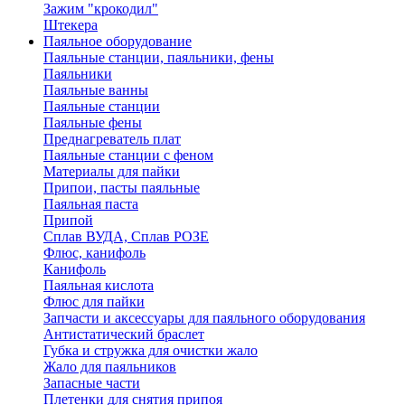
Зажим "крокодил"
Штекера
Паяльное оборудование
Паяльные станции, паяльники, фены
Паяльники
Паяльные ванны
Паяльные станции
Паяльные фены
Преднагреватель плат
Паяльные станции с феном
Материалы для пайки
Припои, пасты паяльные
Паяльная паста
Припой
Сплав ВУДА, Сплав РОЗЕ
Флюс, канифоль
Канифоль
Паяльная кислота
Флюс для пайки
Запчасти и аксессуары для паяльного оборудования
Антистатический браслет
Губка и стружка для очистки жало
Жало для паяльников
Запасные части
Плетенки для снятия припоя