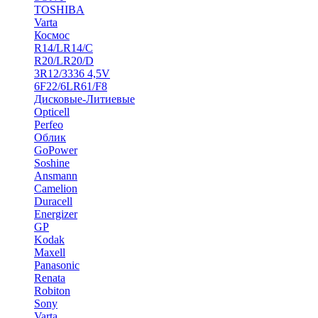
TOSHIBA
Varta
Космос
R14/LR14/C
R20/LR20/D
3R12/3336 4,5V
6F22/6LR61/F8
Дисковые-Литиевые
Opticell
Perfeo
Облик
GoPower
Soshine
Ansmann
Camelion
Duracell
Energizer
GP
Kodak
Maxell
Panasonic
Renata
Robiton
Sony
Varta