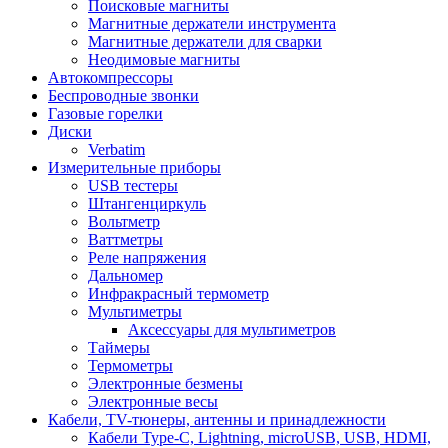
Поисковые магниты
Магнитные держатели инструмента
Магнитные держатели для сварки
Неодимовые магниты
Автокомпрессоры
Беспроводные звонки
Газовые горелки
Диски
Verbatim
Измерительные приборы
USB тестеры
Штангенциркуль
Вольтметр
Ваттметры
Реле напряжения
Дальномер
Инфракрасный термометр
Мультиметры
Аксессуары для мультиметров
Таймеры
Термометры
Электронные безмены
Электронные весы
Кабели, TV-тюнеры, антенны и принадлежности
Кабели Type-C, Lightning, microUSB, USB, HDMI,