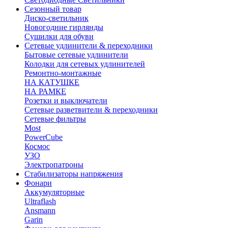
Сезонный товар
Диско-светильник
Новогодние гирлянды
Сушилки для обуви
Сетевые удлинители & переходники
Бытовые сетевые удлинители
Колодки для сетевых удлинителей
Ремонтно-монтажные
НА КАТУШКЕ
НА РАМКЕ
Розетки и выключатели
Сетевые разветвители & переходники
Сетевые фильтры
Most
PowerCube
Космос
УЗО
Электропатроны
Стабилизаторы напряжения
Фонари
Аккумуляторные
Ultraflash
Ansmann
Garin