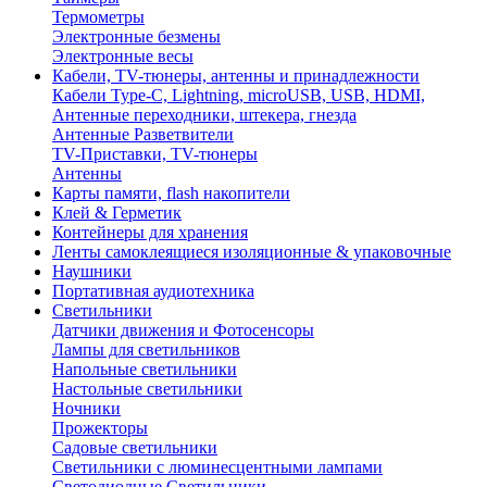
Термометры
Электронные безмены
Электронные весы
Кабели, TV-тюнеры, антенны и принадлежности
Кабели Type-C, Lightning, microUSB, USB, HDMI,
Антенные переходники, штекера, гнезда
Антенные Разветвители
TV-Приставки, TV-тюнеры
Антенны
Карты памяти, flash накопители
Клей & Герметик
Контейнеры для хранения
Ленты самоклеящиеся изоляционные & упаковочные
Наушники
Портативная аудиотехника
Светильники
Датчики движения и Фотосенсоры
Лампы для светильников
Напольные светильники
Настольные светильники
Ночники
Прожекторы
Садовые светильники
Светильники с люминесцентными лампами
Светодиодные Светильники