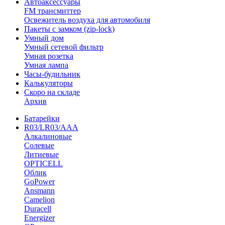
Автоаксессуары
FM трансмиттер
Освежитель воздуха для автомобиля
Пакеты с замком (zip-lock)
Умный дом
Умный сетевой фильтр
Умная розетка
Умная лампа
Часы-будильник
Калькуляторы
Скоро на складе
Архив
Батарейки
R03/LR03/AAA
Алкалиновые
Солевые
Литиевые
OPTICELL
Облик
GoPower
Ansmann
Camelion
Duracell
Energizer