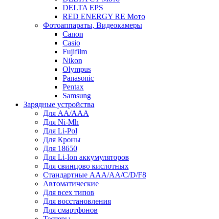
DELTA EPS
RED ENERGY RE Мото
Фотоаппараты, Видеокамеры
Canon
Casio
Fujifilm
Nikon
Olympus
Panasonic
Pentax
Samsung
Зарядные устройства
Для AA/AAA
Для Ni-Mh
Для Li-Pol
Для Кроны
Для 18650
Для Li-Ion аккумуляторов
Для свинцово кислотных
Стандартные ААА/АА/С/D/F8
Автоматические
Для всех типов
Для восстановления
Для смартфонов
Тестеры