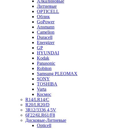
Алкалиновые
Литиевые
OPTICELL
Облик
GoPower
Ansmann
Camelion
Duracell
Energizer
GP
HYUNDAI
Kodak
Panasonic
Robiton
Samsung PLEOMAX
SONY
TOSHIBA
Varta
Космос
R14/LR14/C
R20/LR20/D
3R12/3336 4,5V
6F22/6LR61/F8
Дисковые-Литиевые
Opticell