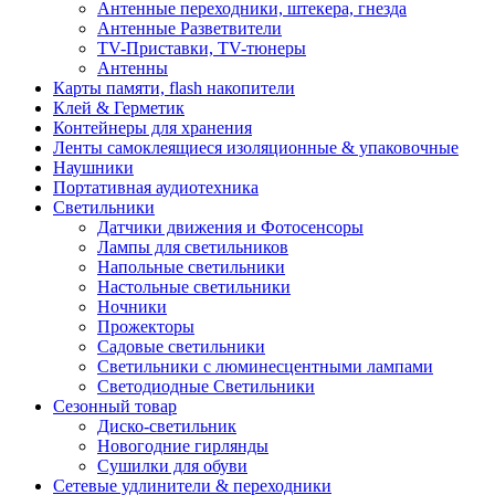
Антенные переходники, штекера, гнезда
Антенные Разветвители
TV-Приставки, TV-тюнеры
Антенны
Карты памяти, flash накопители
Клей & Герметик
Контейнеры для хранения
Ленты самоклеящиеся изоляционные & упаковочные
Наушники
Портативная аудиотехника
Светильники
Датчики движения и Фотосенсоры
Лампы для светильников
Напольные светильники
Настольные светильники
Ночники
Прожекторы
Садовые светильники
Светильники с люминесцентными лампами
Светодиодные Светильники
Сезонный товар
Диско-светильник
Новогодние гирлянды
Сушилки для обуви
Сетевые удлинители & переходники