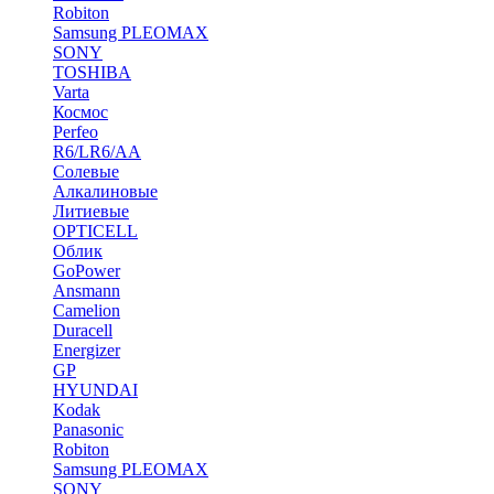
Robiton
Samsung PLEOMAX
SONY
TOSHIBA
Varta
Космос
Perfeo
R6/LR6/AA
Солевые
Алкалиновые
Литиевые
OPTICELL
Облик
GoPower
Ansmann
Camelion
Duracell
Energizer
GP
HYUNDAI
Kodak
Panasonic
Robiton
Samsung PLEOMAX
SONY