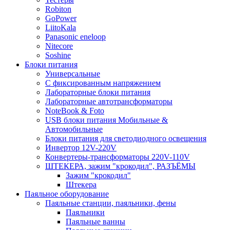
Robiton
GoPower
LiitoKala
Panasonic eneloop
Nitecore
Soshine
Блоки питания
Универсальные
C фиксированным напряжением
Лабораторные блоки питания
Лабораторные автотрансформаторы
NoteBook & Foto
USB блоки питания Мобильные &
Автомобильные
Блоки питания для светодиодного освещения
Инвертор 12V-220V
Конвертеры-трансформаторы 220V-110V
ШТЕКЕРА, зажим "крокодил", РАЗЪЁМЫ
Зажим "крокодил"
Штекера
Паяльное оборудование
Паяльные станции, паяльники, фены
Паяльники
Паяльные ванны