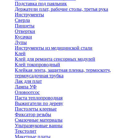
Подставка под паяльник
Держатели плат, рабочие столы, третья рука
Инструменты
Сверла
Пинцеты
Отвертки
Кусачки
Лупы
Инструменты из медицинской стали
Клей
Клей для ремонта сенсорных модулей
Клей токопроводный
Клейкая лента, защитная пленка, термоскотч,
термоусадочная трубка
Лак для плат
Лампа УФ
Оловоотсос
Паста теплопроводная
Выжигатели по дереву
Пистолеты клеевые
Фиксатор резьбы
Смазочные материалы
Ультразвуковые ванны
Текстолит
Макетные платы