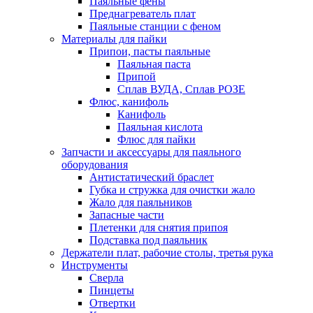
Паяльные фены
Преднагреватель плат
Паяльные станции с феном
Материалы для пайки
Припои, пасты паяльные
Паяльная паста
Припой
Сплав ВУДА, Сплав РОЗЕ
Флюс, канифоль
Канифоль
Паяльная кислота
Флюс для пайки
Запчасти и аксессуары для паяльного
оборудования
Антистатический браслет
Губка и стружка для очистки жало
Жало для паяльников
Запасные части
Плетенки для снятия припоя
Подставка под паяльник
Держатели плат, рабочие столы, третья рука
Инструменты
Сверла
Пинцеты
Отвертки