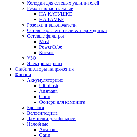
Колодки для сетевых удлинителей
Ремонтно-монтажные
НА КАТУШКЕ
НА РАМКЕ
Розетки и выключатели
Сетевые разветвители & переходники
Сетевые фильтры
Most
PowerCube
Космос
УЗО
Электропатроны
Стабилизаторы напряжения
Фонари
Аккумуляторные
Ultraflash
Ansmann
Garin
Фонари для кемпинга
Брелоки
Велосипедные
Лампочки для фонарей
Налобные
Ansmann
Garin