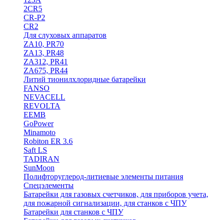
2CR5
CR-P2
CR2
Для слуховых аппаратов
ZA10, PR70
ZA13, PR48
ZA312, PR41
ZA675, PR44
Литий тионилхлоридные батарейки
FANSO
NEVACELL
REVOLTA
EEMB
GoPower
Minamoto
Robiton ER 3.6
Saft LS
TADIRAN
SunMoon
Полифторуглерод-литиевые элементы питания
Спецэлементы
Батарейки для газовых счетчиков, для приборов учета,
для пожарной сигнализации, для станков с ЧПУ
Батарейки для станков с ЧПУ