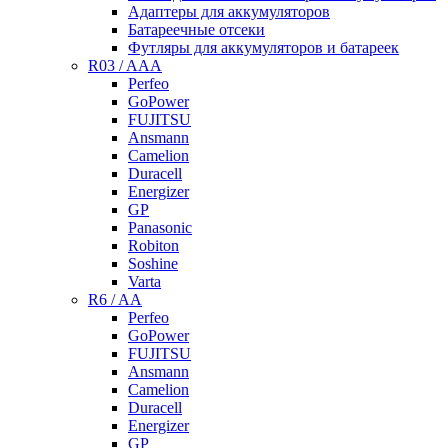
Адаптеры для аккумуляторов
Батареечные отсеки
Футляры для аккумуляторов и батареек
R03 / AAA
Perfeo
GoPower
FUJITSU
Ansmann
Camelion
Duracell
Energizer
GP
Panasonic
Robiton
Soshine
Varta
R6 / AA
Perfeo
GoPower
FUJITSU
Ansmann
Camelion
Duracell
Energizer
GP