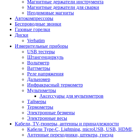
Магнитные держатели инструмента
Магнитные держатели для сварки
Неодимовые магниты
Автокомпрессоры
Беспроводные звонки
Газовые горелки
Диски
Verbatim
Измерительные приборы
USB тестеры
Штангенциркуль
Вольтметр
Ваттметры
Реле напряжения
Дальномер
Инфракрасный термометр
Мультиметры
Аксессуары для мультиметров
Таймеры
Термометры
Электронные безмены
Электронные весы
Кабели, TV-тюнеры, антенны и принадлежности
Кабели Type-C, Lightning, microUSB, USB, HDMI,
Антенные переходники, штекера, гнезда