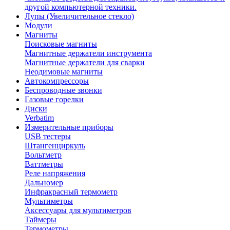
другой компьютерной техники.
Лупы (Увеличительное стекло)
Модули
Магниты
Поисковые магниты
Магнитные держатели инструмента
Магнитные держатели для сварки
Неодимовые магниты
Автокомпрессоры
Беспроводные звонки
Газовые горелки
Диски
Verbatim
Измерительные приборы
USB тестеры
Штангенциркуль
Вольтметр
Ваттметры
Реле напряжения
Дальномер
Инфракрасный термометр
Мультиметры
Аксессуары для мультиметров
Таймеры
Термометры