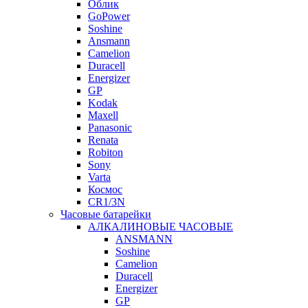
Облик
GoPower
Soshine
Ansmann
Camelion
Duracell
Energizer
GP
Kodak
Maxell
Panasonic
Renata
Robiton
Sony
Varta
Космос
CR1/3N
Часовые батарейки
АЛКАЛИНОВЫЕ ЧАСОВЫЕ
ANSMANN
Soshine
Camelion
Duracell
Energizer
GP