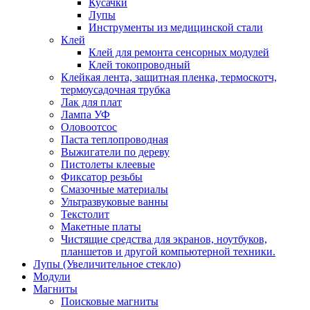
Кусачки
Лупы
Инструменты из медицинской стали
Клей
Клей для ремонта сенсорных модулей
Клей токопроводный
Клейкая лента, защитная пленка, термоскотч,
термоусадочная трубка
Лак для плат
Лампа УФ
Оловоотсос
Паста теплопроводная
Выжигатели по дереву
Пистолеты клеевые
Фиксатор резьбы
Смазочные материалы
Ультразвуковые ванны
Текстолит
Макетные платы
Чистящие средства для экранов, ноутбуков,
планшетов и другой компьютерной техники.
Лупы (Увеличительное стекло)
Модули
Магниты
Поисковые магниты