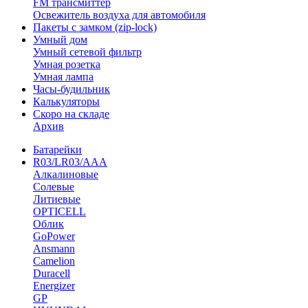
FM трансмиттер
Освежитель воздуха для автомобиля
Пакеты с замком (zip-lock)
Умный дом
Умный сетевой фильтр
Умная розетка
Умная лампа
Часы-будильник
Калькуляторы
Скоро на складе
Архив
Батарейки
R03/LR03/AAA
Алкалиновые
Солевые
Литиевые
OPTICELL
Облик
GoPower
Ansmann
Camelion
Duracell
Energizer
GP