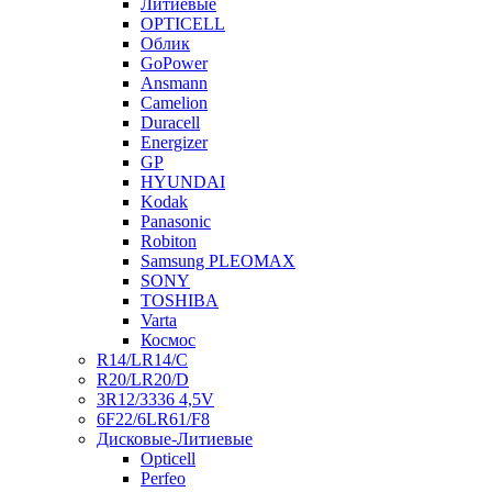
Литиевые
OPTICELL
Облик
GoPower
Ansmann
Camelion
Duracell
Energizer
GP
HYUNDAI
Kodak
Panasonic
Robiton
Samsung PLEOMAX
SONY
TOSHIBA
Varta
Космос
R14/LR14/C
R20/LR20/D
3R12/3336 4,5V
6F22/6LR61/F8
Дисковые-Литиевые
Opticell
Perfeo