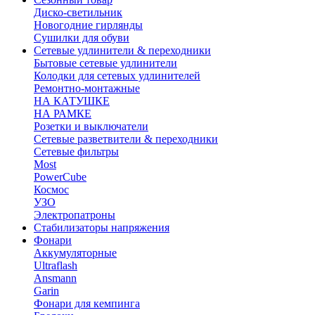
Диско-светильник
Новогодние гирлянды
Сушилки для обуви
Сетевые удлинители & переходники
Бытовые сетевые удлинители
Колодки для сетевых удлинителей
Ремонтно-монтажные
НА КАТУШКЕ
НА РАМКЕ
Розетки и выключатели
Сетевые разветвители & переходники
Сетевые фильтры
Most
PowerCube
Космос
УЗО
Электропатроны
Стабилизаторы напряжения
Фонари
Аккумуляторные
Ultraflash
Ansmann
Garin
Фонари для кемпинга