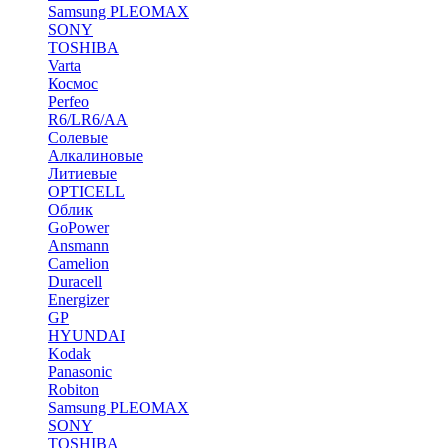
Samsung PLEOMAX
SONY
TOSHIBA
Varta
Космос
Perfeo
R6/LR6/AA
Солевые
Алкалиновые
Литиевые
OPTICELL
Облик
GoPower
Ansmann
Camelion
Duracell
Energizer
GP
HYUNDAI
Kodak
Panasonic
Robiton
Samsung PLEOMAX
SONY
TOSHIBA