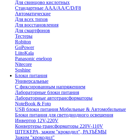
Для свинцово кислотных
Стандартные ААА/АА/С/D/F8
Автоматические
Для всех типов
Для восстановления
Для смартфонов
Тестеры
Robiton
GoPower
LiitoKala
Panasonic eneloop
Nitecore
Soshine
Блоки питания
Универсальные
C фиксированным напряжением
Лабораторные блоки питания
Лабораторные автотрансформаторы
NoteBook & Foto
USB блоки питания Мобильные & Автомобильные
Блоки питания для светодиодного освещения
Инвертор 12V-220V
Конвертеры-трансформаторы 220V-110V
ШТЕКЕРА, зажим "крокодил", РАЗЪЁМЫ
Зажим "крокодил"