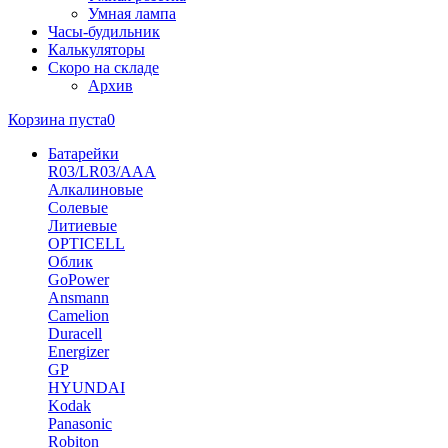
Умная лампа
Часы-будильник
Калькуляторы
Скоро на складе
Архив
Корзина пуста
0
Батарейки
R03/LR03/AAA
Алкалиновые
Солевые
Литиевые
OPTICELL
Облик
GoPower
Ansmann
Camelion
Duracell
Energizer
GP
HYUNDAI
Kodak
Panasonic
Robiton