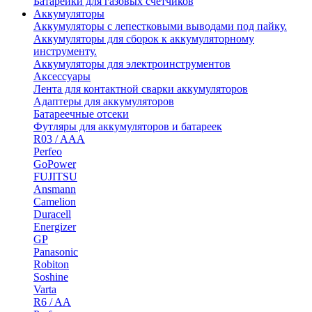
Батарейки для газовых счетчиков
Аккумуляторы
Аккумуляторы с лепестковыми выводами под пайку.
Аккумуляторы для сборок к аккумуляторному
инструменту.
Аккумуляторы для электроинструментов
Аксессуары
Лента для контактной сварки аккумуляторов
Адаптеры для аккумуляторов
Батареечные отсеки
Футляры для аккумуляторов и батареек
R03 / AAA
Perfeo
GoPower
FUJITSU
Ansmann
Camelion
Duracell
Energizer
GP
Panasonic
Robiton
Soshine
Varta
R6 / AA