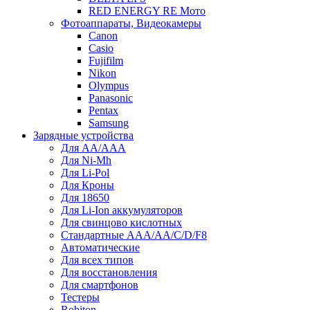
RED ENERGY RE Мото
Фотоаппараты, Видеокамеры
Canon
Casio
Fujifilm
Nikon
Olympus
Panasonic
Pentax
Samsung
Зарядные устройства
Для AA/AAA
Для Ni-Mh
Для Li-Pol
Для Кроны
Для 18650
Для Li-Ion аккумуляторов
Для свинцово кислотных
Стандартные ААА/АА/С/D/F8
Автоматические
Для всех типов
Для восстановления
Для смартфонов
Тестеры
Robiton