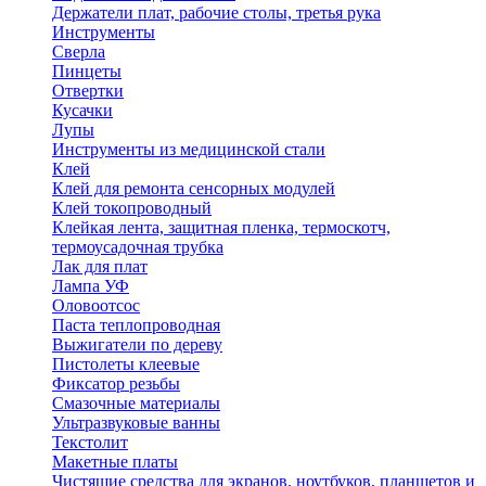
Держатели плат, рабочие столы, третья рука
Инструменты
Сверла
Пинцеты
Отвертки
Кусачки
Лупы
Инструменты из медицинской стали
Клей
Клей для ремонта сенсорных модулей
Клей токопроводный
Клейкая лента, защитная пленка, термоскотч,
термоусадочная трубка
Лак для плат
Лампа УФ
Оловоотсос
Паста теплопроводная
Выжигатели по дереву
Пистолеты клеевые
Фиксатор резьбы
Смазочные материалы
Ультразвуковые ванны
Текстолит
Макетные платы
Чистящие средства для экранов, ноутбуков, планшетов и