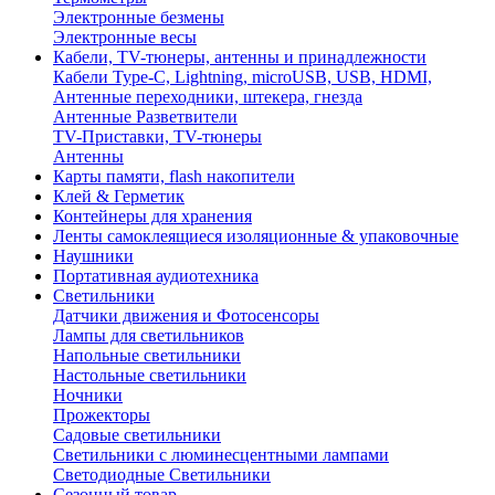
Электронные безмены
Электронные весы
Кабели, TV-тюнеры, антенны и принадлежности
Кабели Type-C, Lightning, microUSB, USB, HDMI,
Антенные переходники, штекера, гнезда
Антенные Разветвители
TV-Приставки, TV-тюнеры
Антенны
Карты памяти, flash накопители
Клей & Герметик
Контейнеры для хранения
Ленты самоклеящиеся изоляционные & упаковочные
Наушники
Портативная аудиотехника
Светильники
Датчики движения и Фотосенсоры
Лампы для светильников
Напольные светильники
Настольные светильники
Ночники
Прожекторы
Садовые светильники
Светильники с люминесцентными лампами
Светодиодные Светильники
Сезонный товар