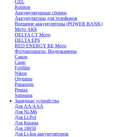
GEL
Robiton
Аккумуляторные сборки
Аккумуляторы для телефонов
Внешние аккумуляторы (POWER BANK)
Мото АКБ
DELTA CT Мото
DELTA EPS
RED ENERGY RE Мото
Фотоаппараты, Видеокамеры
Canon
Casio
Fujifilm
Nikon
Olympus
Panasonic
Pentax
Samsung
Зарядные устройства
Для AA/AAA
Для Ni-Mh
Для Li-Pol
Для Кроны
Для 18650
Для Li-Ion аккумуляторов