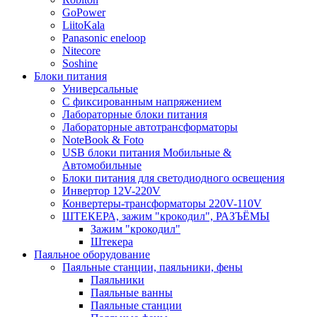
GoPower
LiitoKala
Panasonic eneloop
Nitecore
Soshine
Блоки питания
Универсальные
C фиксированным напряжением
Лабораторные блоки питания
Лабораторные автотрансформаторы
NoteBook & Foto
USB блоки питания Мобильные &
Автомобильные
Блоки питания для светодиодного освещения
Инвертор 12V-220V
Конвертеры-трансформаторы 220V-110V
ШТЕКЕРА, зажим "крокодил", РАЗЪЁМЫ
Зажим "крокодил"
Штекера
Паяльное оборудование
Паяльные станции, паяльники, фены
Паяльники
Паяльные ванны
Паяльные станции