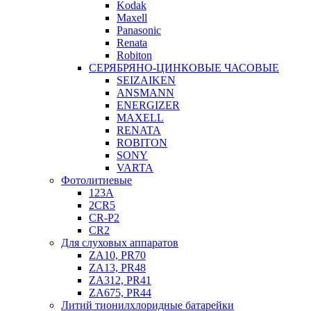
Kodak
Maxell
Panasonic
Renata
Robiton
СЕРЯБРЯНО-ЦИНКОВЫЕ ЧАСОВЫЕ
SEIZAIKEN
ANSMANN
ENERGIZER
MAXELL
RENATA
ROBITON
SONY
VARTA
Фотолитиевые
123A
2CR5
CR-P2
CR2
Для слуховых аппаратов
ZA10, PR70
ZA13, PR48
ZA312, PR41
ZA675, PR44
Литий тионилхлоридные батарейки