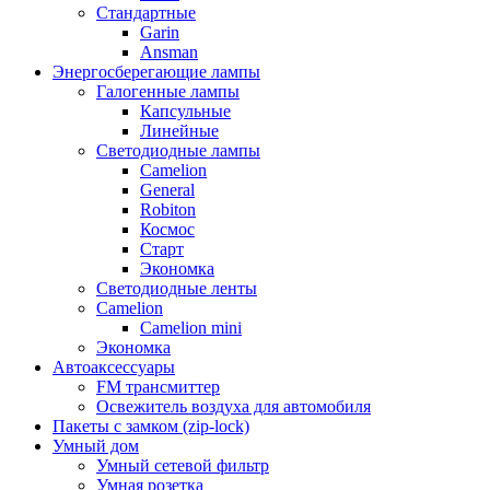
Стандартные
Garin
Ansman
Энергосберегающие лампы
Галогенные лампы
Капсульные
Линейные
Светодиодные лампы
Camelion
General
Robiton
Космос
Старт
Экономка
Светодиодные ленты
Camelion
Camelion mini
Экономка
Автоаксессуары
FM трансмиттер
Освежитель воздуха для автомобиля
Пакеты с замком (zip-lock)
Умный дом
Умный сетевой фильтр
Умная розетка