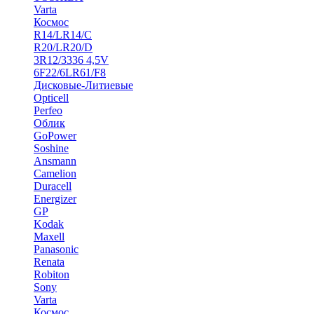
Varta
Космос
R14/LR14/C
R20/LR20/D
3R12/3336 4,5V
6F22/6LR61/F8
Дисковые-Литиевые
Opticell
Perfeo
Облик
GoPower
Soshine
Ansmann
Camelion
Duracell
Energizer
GP
Kodak
Maxell
Panasonic
Renata
Robiton
Sony
Varta
Космос