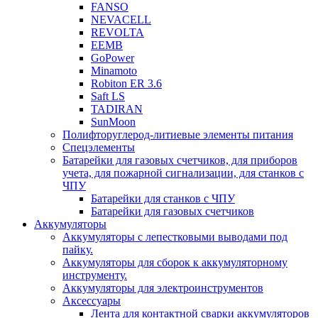
FANSO
NEVACELL
REVOLTA
EEMB
GoPower
Minamoto
Robiton ER 3.6
Saft LS
TADIRAN
SunMoon
Полифторуглерод-литиевые элементы питания
Спецэлементы
Батарейки для газовых счетчиков, для приборов
учета, для пожарной сигнализации, для станков с
ЧПУ
Батарейки для станков с ЧПУ
Батарейки для газовых счетчиков
Аккумуляторы
Аккумуляторы с лепестковыми выводами под
пайку.
Аккумуляторы для сборок к аккумуляторному
инструменту.
Аккумуляторы для электроинструментов
Аксессуары
Лента для контактной сварки аккумуляторов