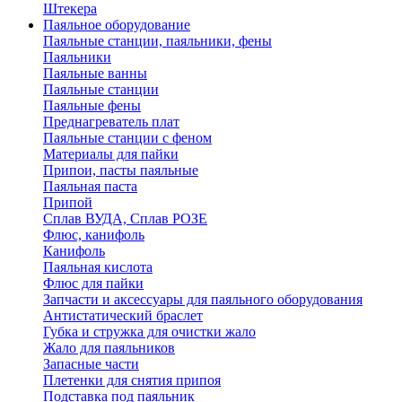
Штекера
Паяльное оборудование
Паяльные станции, паяльники, фены
Паяльники
Паяльные ванны
Паяльные станции
Паяльные фены
Преднагреватель плат
Паяльные станции с феном
Материалы для пайки
Припои, пасты паяльные
Паяльная паста
Припой
Сплав ВУДА, Сплав РОЗЕ
Флюс, канифоль
Канифоль
Паяльная кислота
Флюс для пайки
Запчасти и аксессуары для паяльного оборудования
Антистатический браслет
Губка и стружка для очистки жало
Жало для паяльников
Запасные части
Плетенки для снятия припоя
Подставка под паяльник