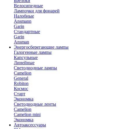
Брелоки
Велосипедные
Лампочки для фонарей
Налобные
Ansmann
Garin
Стандартные
Garin
Ansman
Энергосберегающие лампы
Галогенные лампы
Капсульные
Линейные
Светодиодные лампы
Camelion
General
Robiton
Космос
Старт
Экономка
Светодиодные ленты
Camelion
Camelion mini
Экономка
Автоаксессуары