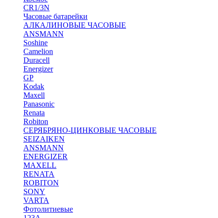
CR1/3N
Часовые батарейки
АЛКАЛИНОВЫЕ ЧАСОВЫЕ
ANSMANN
Soshine
Camelion
Duracell
Energizer
GP
Kodak
Maxell
Panasonic
Renata
Robiton
СЕРЯБРЯНО-ЦИНКОВЫЕ ЧАСОВЫЕ
SEIZAIKEN
ANSMANN
ENERGIZER
MAXELL
RENATA
ROBITON
SONY
VARTA
Фотолитиевые
123A