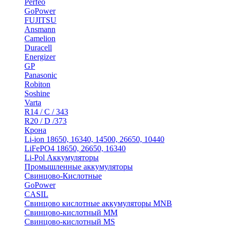
Perfeo
GoPower
FUJITSU
Ansmann
Camelion
Duracell
Energizer
GP
Panasonic
Robiton
Soshine
Varta
R14 / C / 343
R20 / D /373
Крона
Li-ion 18650, 16340, 14500, 26650, 10440
LiFePO4 18650, 26650, 16340
Li-Pol Аккумуляторы
Промышленные аккумуляторы
Свинцово-Кислотные
GoPower
CASIL
Свинцово кислотные аккумуляторы MNB
Cвинцово-кислотный MM
Cвинцово-кислотный MS