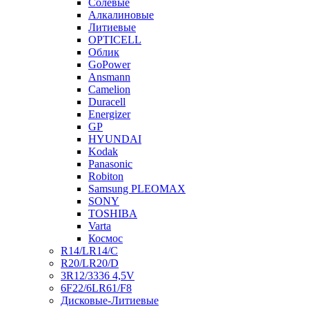
Солевые
Алкалиновые
Литиевые
OPTICELL
Облик
GoPower
Ansmann
Camelion
Duracell
Energizer
GP
HYUNDAI
Kodak
Panasonic
Robiton
Samsung PLEOMAX
SONY
TOSHIBA
Varta
Космос
R14/LR14/C
R20/LR20/D
3R12/3336 4,5V
6F22/6LR61/F8
Дисковые-Литиевые