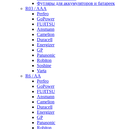
Футляры для аккумуляторов и батареек
R03 / AAA
Perfeo
GoPower
FUJITSU
Ansmann
Camelion
Duracell
Energizer
GP
Panasonic
Robiton
Soshine
Varta
R6 / AA
Perfeo
GoPower
FUJITSU
Ansmann
Camelion
Duracell
Energizer
GP
Panasonic
Robiton