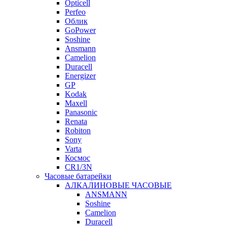
Opticell
Perfeo
Облик
GoPower
Soshine
Ansmann
Camelion
Duracell
Energizer
GP
Kodak
Maxell
Panasonic
Renata
Robiton
Sony
Varta
Космос
CR1/3N
Часовые батарейки
АЛКАЛИНОВЫЕ ЧАСОВЫЕ
ANSMANN
Soshine
Camelion
Duracell