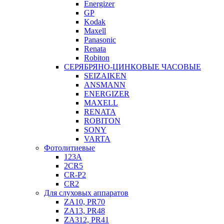
Energizer
GP
Kodak
Maxell
Panasonic
Renata
Robiton
СЕРЯБРЯНО-ЦИНКОВЫЕ ЧАСОВЫЕ
SEIZAIKEN
ANSMANN
ENERGIZER
MAXELL
RENATA
ROBITON
SONY
VARTA
Фотолитиевые
123A
2CR5
CR-P2
CR2
Для слуховых аппаратов
ZA10, PR70
ZA13, PR48
ZA312, PR41