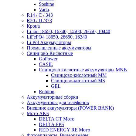
Soshine
Varta
R14 / C / 343
R20 / D /373
Крона
Li-ion 18650, 16340, 14500, 26650, 10440
LiFePO4 18650, 26650, 16340
Li-Pol Аккумуляторы
Промышленные аккумуляторы
Свинцово-Кислотные
GoPower
CASIL
Свинцово кислотные аккумуляторы MNB
Cвинцово-кислотный MM
Cвинцово-кислотный MS
GEL
Robiton
Аккумуляторные сборки
Аккумуляторы для телефонов
Внешние аккумуляторы (POWER BANK)
Мото АКБ
DELTA CT Мото
DELTA EPS
RED ENERGY RE Мото
Фотоаппараты, Видеокамеры