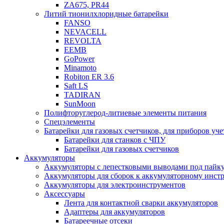
ZA675, PR44
Литий тионилхлоридные батарейки
FANSO
NEVACELL
REVOLTA
EEMB
GoPower
Minamoto
Robiton ER 3.6
Saft LS
TADIRAN
SunMoon
Полифторуглерод-литиевые элементы питания
Спецэлементы
Батарейки для газовых счетчиков, для приборов уче
Батарейки для станков с ЧПУ
Батарейки для газовых счетчиков
Аккумуляторы
Аккумуляторы с лепестковыми выводами под пайку
Аккумуляторы для сборок к аккумуляторному инстр
Аккумуляторы для электроинструментов
Аксессуары
Лента для контактной сварки аккумуляторов
Адаптеры для аккумуляторов
Батареечные отсеки