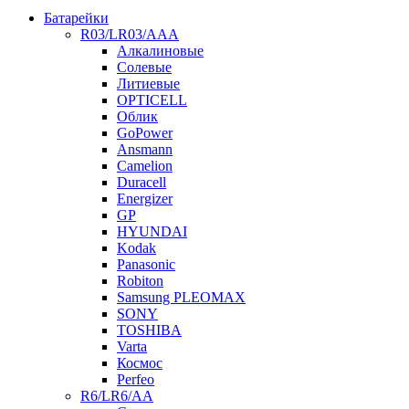
Батарейки
R03/LR03/AAA
Алкалиновые
Солевые
Литиевые
OPTICELL
Облик
GoPower
Ansmann
Camelion
Duracell
Energizer
GP
HYUNDAI
Kodak
Panasonic
Robiton
Samsung PLEOMAX
SONY
TOSHIBA
Varta
Космос
Perfeo
R6/LR6/AA