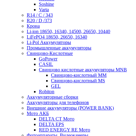
Soshine
Varta
R14 / C / 343
R20 / D /373
Крона
Li-ion 18650, 16340, 14500, 26650, 10440
LiFePO4 18650, 26650, 16340
Li-Pol Аккумуляторы
Промышленные аккумуляторы
Свинцово-Кислотные
GoPower
CASIL
Свинцово кислотные аккумуляторы MNB
Cвинцово-кислотный MM
Cвинцово-кислотный MS
GEL
Robiton
Аккумуляторные сборки
Аккумуляторы для телефонов
Внешние аккумуляторы (POWER BANK)
Мото АКБ
DELTA CT Мото
DELTA EPS
RED ENERGY RE Мото
Фотоаппараты, Видеокамеры