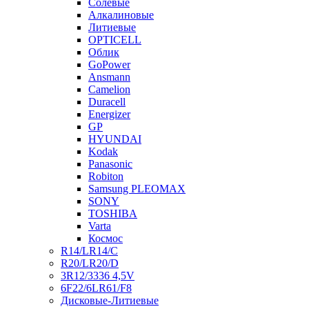
Солевые
Алкалиновые
Литиевые
OPTICELL
Облик
GoPower
Ansmann
Camelion
Duracell
Energizer
GP
HYUNDAI
Kodak
Panasonic
Robiton
Samsung PLEOMAX
SONY
TOSHIBA
Varta
Космос
R14/LR14/C
R20/LR20/D
3R12/3336 4,5V
6F22/6LR61/F8
Дисковые-Литиевые