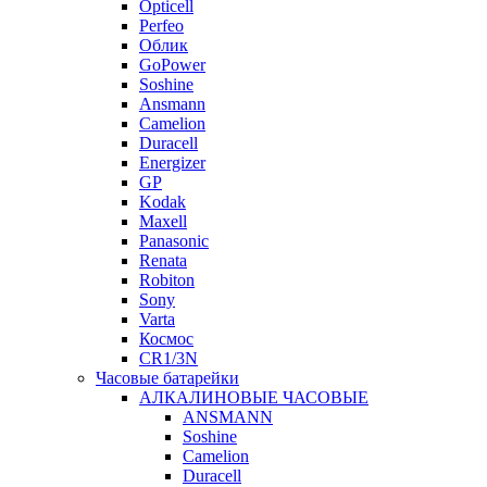
Opticell
Perfeo
Облик
GoPower
Soshine
Ansmann
Camelion
Duracell
Energizer
GP
Kodak
Maxell
Panasonic
Renata
Robiton
Sony
Varta
Космос
CR1/3N
Часовые батарейки
АЛКАЛИНОВЫЕ ЧАСОВЫЕ
ANSMANN
Soshine
Camelion
Duracell