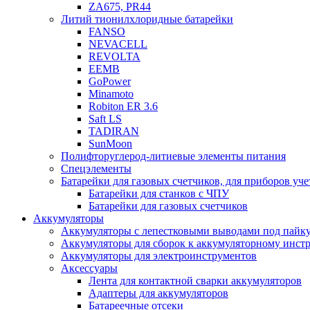
ZA675, PR44
Литий тионилхлоридные батарейки
FANSO
NEVACELL
REVOLTA
EEMB
GoPower
Minamoto
Robiton ER 3.6
Saft LS
TADIRAN
SunMoon
Полифторуглерод-литиевые элементы питания
Спецэлементы
Батарейки для газовых счетчиков, для приборов уче
Батарейки для станков с ЧПУ
Батарейки для газовых счетчиков
Аккумуляторы
Аккумуляторы с лепестковыми выводами под пайку
Аккумуляторы для сборок к аккумуляторному инстр
Аккумуляторы для электроинструментов
Аксессуары
Лента для контактной сварки аккумуляторов
Адаптеры для аккумуляторов
Батареечные отсеки