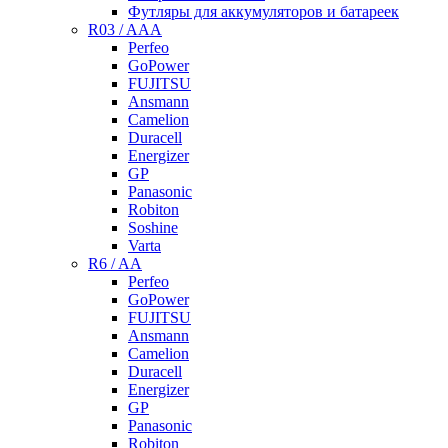
Футляры для аккумуляторов и батареек
R03 / AAA
Perfeo
GoPower
FUJITSU
Ansmann
Camelion
Duracell
Energizer
GP
Panasonic
Robiton
Soshine
Varta
R6 / AA
Perfeo
GoPower
FUJITSU
Ansmann
Camelion
Duracell
Energizer
GP
Panasonic
Robiton