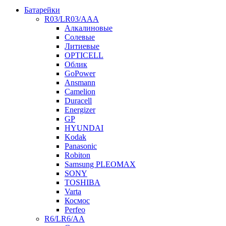
Батарейки
R03/LR03/AAA
Алкалиновые
Солевые
Литиевые
OPTICELL
Облик
GoPower
Ansmann
Camelion
Duracell
Energizer
GP
HYUNDAI
Kodak
Panasonic
Robiton
Samsung PLEOMAX
SONY
TOSHIBA
Varta
Космос
Perfeo
R6/LR6/AA