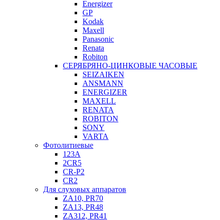
Energizer
GP
Kodak
Maxell
Panasonic
Renata
Robiton
СЕРЯБРЯНО-ЦИНКОВЫЕ ЧАСОВЫЕ
SEIZAIKEN
ANSMANN
ENERGIZER
MAXELL
RENATA
ROBITON
SONY
VARTA
Фотолитиевые
123A
2CR5
CR-P2
CR2
Для слуховых аппаратов
ZA10, PR70
ZA13, PR48
ZA312, PR41