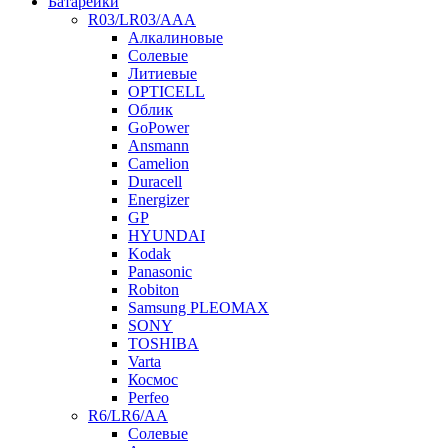
Батарейки
R03/LR03/AAA
Алкалиновые
Солевые
Литиевые
OPTICELL
Облик
GoPower
Ansmann
Camelion
Duracell
Energizer
GP
HYUNDAI
Kodak
Panasonic
Robiton
Samsung PLEOMAX
SONY
TOSHIBA
Varta
Космос
Perfeo
R6/LR6/AA
Солевые