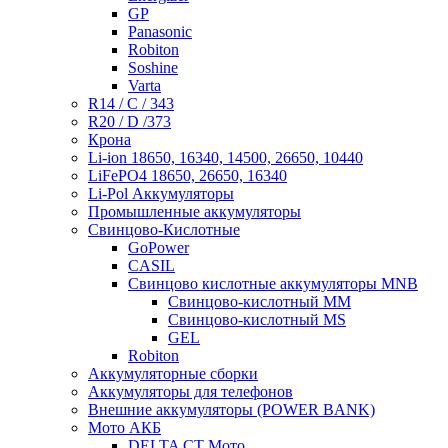
GP
Panasonic
Robiton
Soshine
Varta
R14 / C / 343
R20 / D /373
Крона
Li-ion 18650, 16340, 14500, 26650, 10440
LiFePO4 18650, 26650, 16340
Li-Pol Аккумуляторы
Промышленные аккумуляторы
Свинцово-Кислотные
GoPower
CASIL
Свинцово кислотные аккумуляторы MNB
Cвинцово-кислотный MM
Cвинцово-кислотный MS
GEL
Robiton
Аккумуляторные сборки
Аккумуляторы для телефонов
Внешние аккумуляторы (POWER BANK)
Мото АКБ
DELTA CT Мото