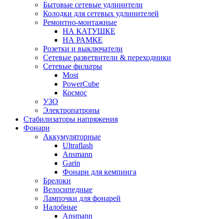
Бытовые сетевые удлинители
Колодки для сетевых удлинителей
Ремонтно-монтажные
НА КАТУШКЕ
НА РАМКЕ
Розетки и выключатели
Сетевые разветвители & переходники
Сетевые фильтры
Most
PowerCube
Космос
УЗО
Электропатроны
Стабилизаторы напряжения
Фонари
Аккумуляторные
Ultraflash
Ansmann
Garin
Фонари для кемпинга
Брелоки
Велосипедные
Лампочки для фонарей
Налобные
Ansmann