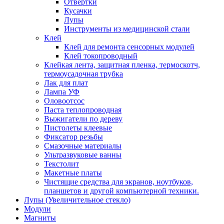
Отвертки
Кусачки
Лупы
Инструменты из медицинской стали
Клей
Клей для ремонта сенсорных модулей
Клей токопроводный
Клейкая лента, защитная пленка, термоскотч,
термоусадочная трубка
Лак для плат
Лампа УФ
Оловоотсос
Паста теплопроводная
Выжигатели по дереву
Пистолеты клеевые
Фиксатор резьбы
Смазочные материалы
Ультразвуковые ванны
Текстолит
Макетные платы
Чистящие средства для экранов, ноутбуков,
планшетов и другой компьютерной техники.
Лупы (Увеличительное стекло)
Модули
Магниты