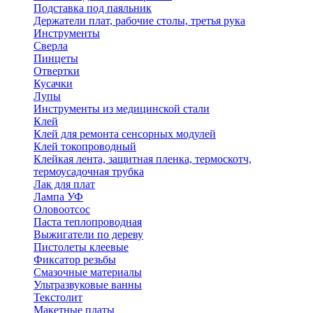
Подставка под паяльник
Держатели плат, рабочие столы, третья рука
Инструменты
Сверла
Пинцеты
Отвертки
Кусачки
Лупы
Инструменты из медицинской стали
Клей
Клей для ремонта сенсорных модулей
Клей токопроводный
Клейкая лента, защитная пленка, термоскотч,
термоусадочная трубка
Лак для плат
Лампа УФ
Оловоотсос
Паста теплопроводная
Выжигатели по дереву
Пистолеты клеевые
Фиксатор резьбы
Смазочные материалы
Ультразвуковые ванны
Текстолит
Макетные платы