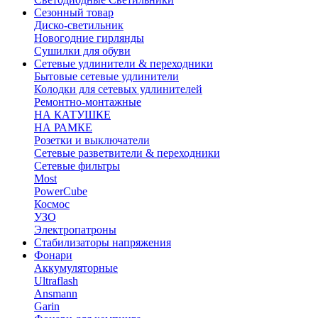
Сезонный товар
Диско-светильник
Новогодние гирлянды
Сушилки для обуви
Сетевые удлинители & переходники
Бытовые сетевые удлинители
Колодки для сетевых удлинителей
Ремонтно-монтажные
НА КАТУШКЕ
НА РАМКЕ
Розетки и выключатели
Сетевые разветвители & переходники
Сетевые фильтры
Most
PowerCube
Космос
УЗО
Электропатроны
Стабилизаторы напряжения
Фонари
Аккумуляторные
Ultraflash
Ansmann
Garin