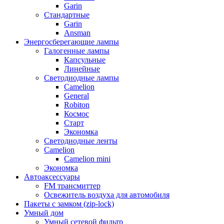
Garin
Стандартные
Garin
Ansman
Энергосберегающие лампы
Галогенные лампы
Капсульные
Линейные
Светодиодные лампы
Camelion
General
Robiton
Космос
Старт
Экономка
Светодиодные ленты
Camelion
Camelion mini
Экономка
Автоаксессуары
FM трансмиттер
Освежитель воздуха для автомобиля
Пакеты с замком (zip-lock)
Умный дом
Умный сетевой фильтр