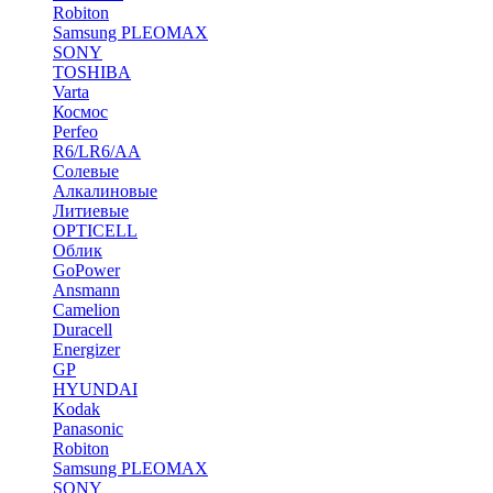
Robiton
Samsung PLEOMAX
SONY
TOSHIBA
Varta
Космос
Perfeo
R6/LR6/AA
Солевые
Алкалиновые
Литиевые
OPTICELL
Облик
GoPower
Ansmann
Camelion
Duracell
Energizer
GP
HYUNDAI
Kodak
Panasonic
Robiton
Samsung PLEOMAX
SONY