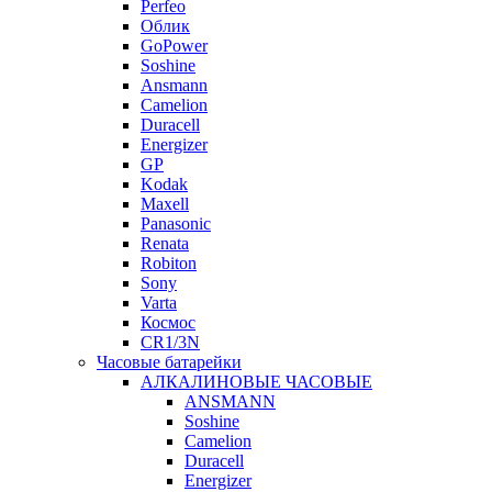
Perfeo
Облик
GoPower
Soshine
Ansmann
Camelion
Duracell
Energizer
GP
Kodak
Maxell
Panasonic
Renata
Robiton
Sony
Varta
Космос
CR1/3N
Часовые батарейки
АЛКАЛИНОВЫЕ ЧАСОВЫЕ
ANSMANN
Soshine
Camelion
Duracell
Energizer