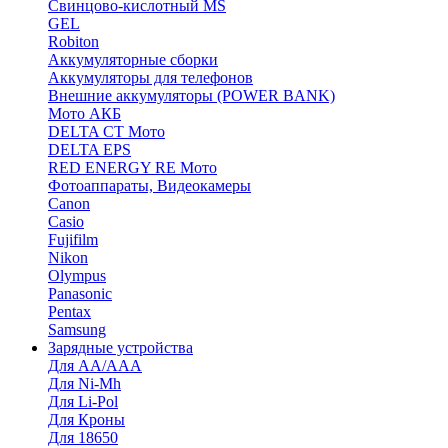
Cвинцово-кислотный MS
GEL
Robiton
Аккумуляторные сборки
Аккумуляторы для телефонов
Внешние аккумуляторы (POWER BANK)
Мото АКБ
DELTA CT Мото
DELTA EPS
RED ENERGY RE Мото
Фотоаппараты, Видеокамеры
Canon
Casio
Fujifilm
Nikon
Olympus
Panasonic
Pentax
Samsung
Зарядные устройства
Для AA/AAA
Для Ni-Mh
Для Li-Pol
Для Кроны
Для 18650