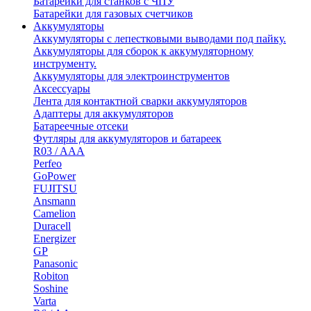
Батарейки для станков с ЧПУ
Батарейки для газовых счетчиков
Аккумуляторы
Аккумуляторы с лепестковыми выводами под пайку.
Аккумуляторы для сборок к аккумуляторному
инструменту.
Аккумуляторы для электроинструментов
Аксессуары
Лента для контактной сварки аккумуляторов
Адаптеры для аккумуляторов
Батареечные отсеки
Футляры для аккумуляторов и батареек
R03 / AAA
Perfeo
GoPower
FUJITSU
Ansmann
Camelion
Duracell
Energizer
GP
Panasonic
Robiton
Soshine
Varta