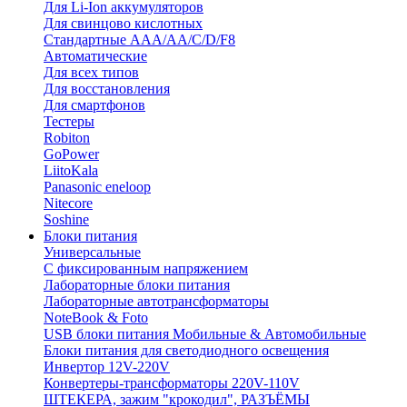
Для Li-Ion аккумуляторов
Для свинцово кислотных
Стандартные ААА/АА/С/D/F8
Автоматические
Для всех типов
Для восстановления
Для смартфонов
Тестеры
Robiton
GoPower
LiitoKala
Panasonic eneloop
Nitecore
Soshine
Блоки питания
Универсальные
C фиксированным напряжением
Лабораторные блоки питания
Лабораторные автотрансформаторы
NoteBook & Foto
USB блоки питания Мобильные & Автомобильные
Блоки питания для светодиодного освещения
Инвертор 12V-220V
Конвертеры-трансформаторы 220V-110V
ШТЕКЕРА, зажим "крокодил", РАЗЪЁМЫ