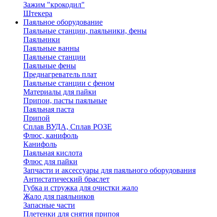
Зажим "крокодил"
Штекера
Паяльное оборудование
Паяльные станции, паяльники, фены
Паяльники
Паяльные ванны
Паяльные станции
Паяльные фены
Преднагреватель плат
Паяльные станции с феном
Материалы для пайки
Припои, пасты паяльные
Паяльная паста
Припой
Сплав ВУДА, Сплав РОЗЕ
Флюс, канифоль
Канифоль
Паяльная кислота
Флюс для пайки
Запчасти и аксессуары для паяльного оборудования
Антистатический браслет
Губка и стружка для очистки жало
Жало для паяльников
Запасные части
Плетенки для снятия припоя