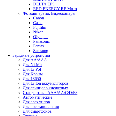
DELTA EPS
RED ENERGY RE Мото
Фотоаппараты, Видеокамеры
Canon
Casio
Fujifilm
Nikon
Olympus
Panasonic
Pentax
Samsung
Зарядные устройства
Для AA/AAA
Для Ni-Mh
Для Li-Pol
Для Кроны
Для 18650
Для Li-Ion аккумуляторов
Для свинцово кислотных
Стандартные ААА/АА/С/D/F8
Автоматические
Для всех типов
Для восстановления
Для смартфонов
Тестеры