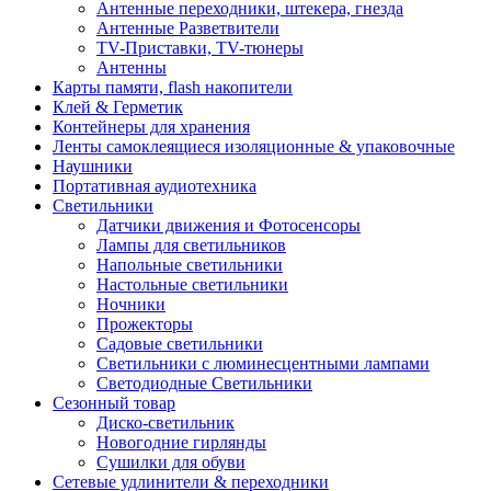
Антенные переходники, штекера, гнезда
Антенные Разветвители
TV-Приставки, TV-тюнеры
Антенны
Карты памяти, flash накопители
Клей & Герметик
Контейнеры для хранения
Ленты самоклеящиеся изоляционные & упаковочные
Наушники
Портативная аудиотехника
Светильники
Датчики движения и Фотосенсоры
Лампы для светильников
Напольные светильники
Настольные светильники
Ночники
Прожекторы
Садовые светильники
Светильники с люминесцентными лампами
Светодиодные Светильники
Сезонный товар
Диско-светильник
Новогодние гирлянды
Сушилки для обуви
Сетевые удлинители & переходники