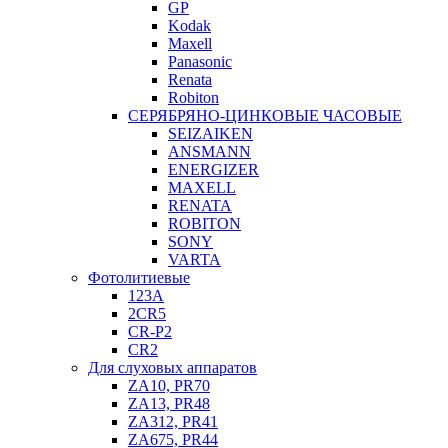
GP
Kodak
Maxell
Panasonic
Renata
Robiton
СЕРЯБРЯНО-ЦИНКОВЫЕ ЧАСОВЫЕ
SEIZAIKEN
ANSMANN
ENERGIZER
MAXELL
RENATA
ROBITON
SONY
VARTA
Фотолитиевые
123A
2CR5
CR-P2
CR2
Для слуховых аппаратов
ZA10, PR70
ZA13, PR48
ZA312, PR41
ZA675, PR44