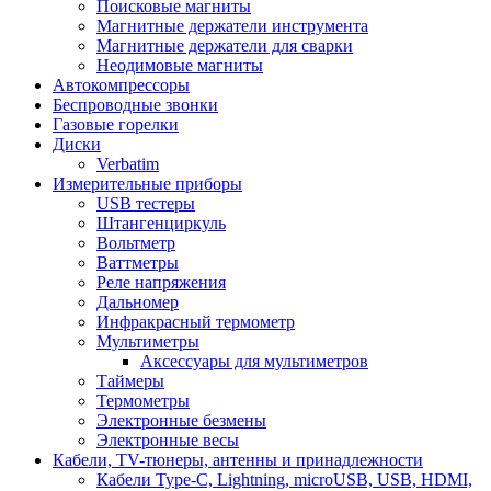
Поисковые магниты
Магнитные держатели инструмента
Магнитные держатели для сварки
Неодимовые магниты
Автокомпрессоры
Беспроводные звонки
Газовые горелки
Диски
Verbatim
Измерительные приборы
USB тестеры
Штангенциркуль
Вольтметр
Ваттметры
Реле напряжения
Дальномер
Инфракрасный термометр
Мультиметры
Аксессуары для мультиметров
Таймеры
Термометры
Электронные безмены
Электронные весы
Кабели, TV-тюнеры, антенны и принадлежности
Кабели Type-C, Lightning, microUSB, USB, HDMI,