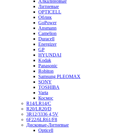
Алкалиновые
Литиевые
OPTICELL
Облик
GoPower
Ansmann
Camelion
Duracell
Energizer
GP
HYUNDAI
Kodak
Panasonic
Robiton
Samsung PLEOMAX
SONY
TOSHIBA
Varta
Космос
R14/LR14/C
R20/LR20/D
3R12/3336 4,5V
6F22/6LR61/F8
Дисковые-Литиевые
Opticell