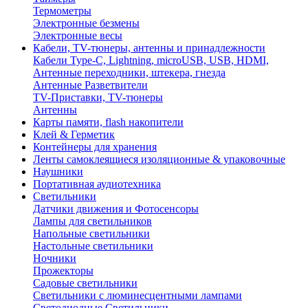
Термометры
Электронные безмены
Электронные весы
Кабели, TV-тюнеры, антенны и принадлежности
Кабели Type-C, Lightning, microUSB, USB, HDMI,
Антенные переходники, штекера, гнезда
Антенные Разветвители
TV-Приставки, TV-тюнеры
Антенны
Карты памяти, flash накопители
Клей & Герметик
Контейнеры для хранения
Ленты самоклеящиеся изоляционные & упаковочные
Наушники
Портативная аудиотехника
Светильники
Датчики движения и Фотосенсоры
Лампы для светильников
Напольные светильники
Настольные светильники
Ночники
Прожекторы
Садовые светильники
Светильники с люминесцентными лампами
Светодиодные Светильники