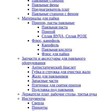
Паяльные станции
Паяльные фены
Преднагреватель плат
Паяльные станции с феном
Материалы для пайки
Припои, пасты паяльные
Паяльная паста
Припой
Сплав ВУДА, Сплав РОЗЕ
Флюс, канифоль
Канифоль
Паяльная кислота
Флюс для пайки
Запчасти и аксессуары для паяльного
оборудования
Антистатический браслет
Губка и стружка для очистки жало
Жало для паяльников
Запасные части
Плетенки для снятия припоя
Подставка под паяльник
Держатели плат, рабочие столы, третья рука
Инструменты
Сверла
Пинцеты