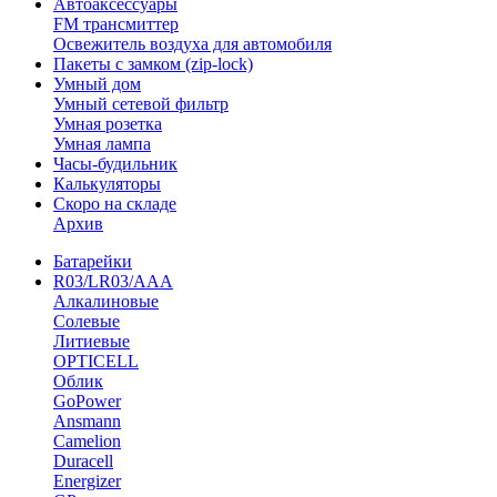
Автоаксессуары
FM трансмиттер
Освежитель воздуха для автомобиля
Пакеты с замком (zip-lock)
Умный дом
Умный сетевой фильтр
Умная розетка
Умная лампа
Часы-будильник
Калькуляторы
Скоро на складе
Архив
Батарейки
R03/LR03/AAA
Алкалиновые
Солевые
Литиевые
OPTICELL
Облик
GoPower
Ansmann
Camelion
Duracell
Energizer