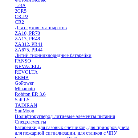
123A
2CR5
CR-P2
CR2
Для слуховых аппаратов
ZA10, PR70
ZA13, PR48
ZA312, PR41
ZA675, PR44
Литий тионилхлоридные батарейки
FANSO
NEVACELL
REVOLTA
EEMB
GoPower
Minamoto
Robiton ER 3.6
Saft LS
TADIRAN
SunMoon
Полифторуглерод-литиевые элементы питания
Спецэлементы
Батарейки для газовых счетчиков, для приборов учета,
для пожарной сигнализации, для станков с ЧПУ