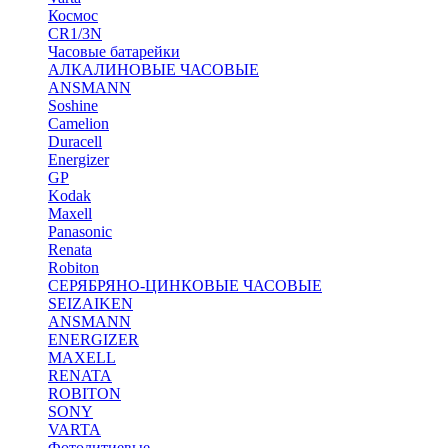
Космос
CR1/3N
Часовые батарейки
АЛКАЛИНОВЫЕ ЧАСОВЫЕ
ANSMANN
Soshine
Camelion
Duracell
Energizer
GP
Kodak
Maxell
Panasonic
Renata
Robiton
СЕРЯБРЯНО-ЦИНКОВЫЕ ЧАСОВЫЕ
SEIZAIKEN
ANSMANN
ENERGIZER
MAXELL
RENATA
ROBITON
SONY
VARTA
Фотолитиевые