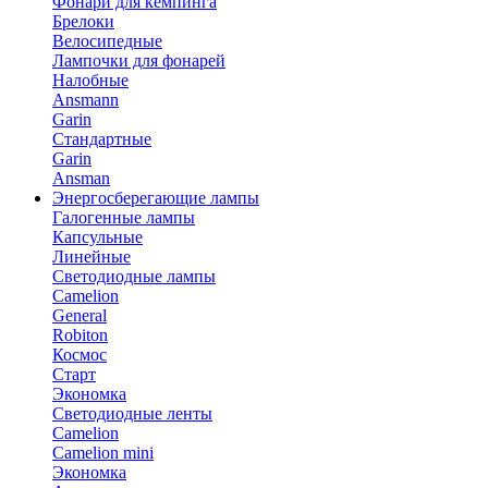
Фонари для кемпинга
Брелоки
Велосипедные
Лампочки для фонарей
Налобные
Ansmann
Garin
Стандартные
Garin
Ansman
Энергосберегающие лампы
Галогенные лампы
Капсульные
Линейные
Светодиодные лампы
Camelion
General
Robiton
Космос
Старт
Экономка
Светодиодные ленты
Camelion
Camelion mini
Экономка