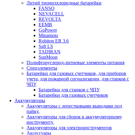
Литий тионилхлоридные батарейки
FANSO
NEVACELL
REVOLTA
EEMB
GoPower
Minamoto
Robiton ER 3.6
Saft LS
TADIRAN
SunMoon
Полифторуглерод-литиевые элементы питания
Спецэлементы
Батарейки для газовых счетчиков, для приборов
учета, для пожарной сигнализации, для станков с
ЧПУ
Батарейки для станков с ЧПУ
Батарейки для газовых счетчиков
Аккумуляторы
Аккумуляторы с лепестковыми выводами под
пайку.
Аккумуляторы для сборок к аккумуляторному
инструменту.
Аккумуляторы для электроинструментов
Аксессуары