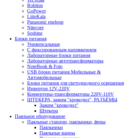
Robiton
GoPower
LiitoKala
Panasonic eneloop
Nitecore
Soshine
Блоки питания
Универсальные
C фиксированным напряжением
Лабораторные блоки питания
Лабораторные автотрансформаторы
NoteBook & Foto
USB блоки питания Мобильные &
Автомобильные
Блоки питания для светодиодного освещения
Инвертор 12V-220V
Конвертеры-трансформаторы 220V-110V
ШТЕКЕРА, зажим "крокодил", РАЗЪЁМЫ
Зажим "крокодил"
Штекера
Паяльное оборудование
Паяльные станции, паяльники, фены
Паяльники
Паяльные ванны