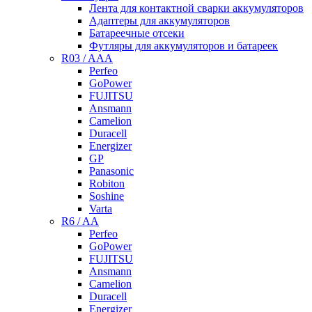
Лента для контактной сварки аккумуляторов
Адаптеры для аккумуляторов
Батареечные отсеки
Футляры для аккумуляторов и батареек
R03 / AAA
Perfeo
GoPower
FUJITSU
Ansmann
Camelion
Duracell
Energizer
GP
Panasonic
Robiton
Soshine
Varta
R6 / AA
Perfeo
GoPower
FUJITSU
Ansmann
Camelion
Duracell
Energizer