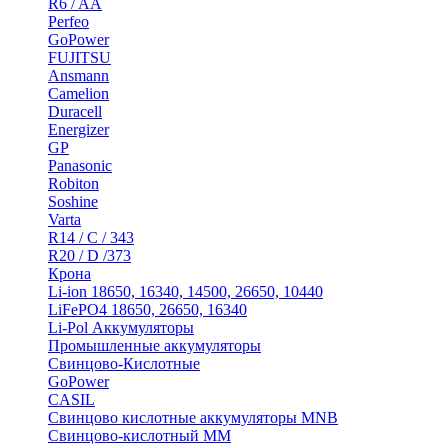
R6 / AA
Perfeo
GoPower
FUJITSU
Ansmann
Camelion
Duracell
Energizer
GP
Panasonic
Robiton
Soshine
Varta
R14 / C / 343
R20 / D /373
Крона
Li-ion 18650, 16340, 14500, 26650, 10440
LiFePO4 18650, 26650, 16340
Li-Pol Аккумуляторы
Промышленные аккумуляторы
Свинцово-Кислотные
GoPower
CASIL
Свинцово кислотные аккумуляторы MNB
Cвинцово-кислотный MM