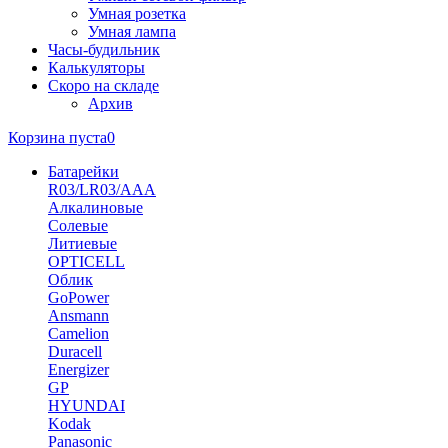
Умная розетка
Умная лампа
Часы-будильник
Калькуляторы
Скоро на складе
Архив
Корзина пуста
0
Батарейки
R03/LR03/AAA
Алкалиновые
Солевые
Литиевые
OPTICELL
Облик
GoPower
Ansmann
Camelion
Duracell
Energizer
GP
HYUNDAI
Kodak
Panasonic