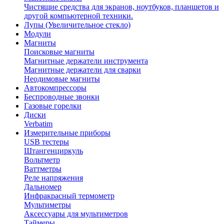
Чистящие средства для экранов, ноутбуков, планшетов и
другой компьютерной техники.
Лупы (Увеличительное стекло)
Модули
Магниты
Поисковые магниты
Магнитные держатели инструмента
Магнитные держатели для сварки
Неодимовые магниты
Автокомпрессоры
Беспроводные звонки
Газовые горелки
Диски
Verbatim
Измерительные приборы
USB тестеры
Штангенциркуль
Вольтметр
Ваттметры
Реле напряжения
Дальномер
Инфракрасный термометр
Мультиметры
Аксессуары для мультиметров
Таймеры