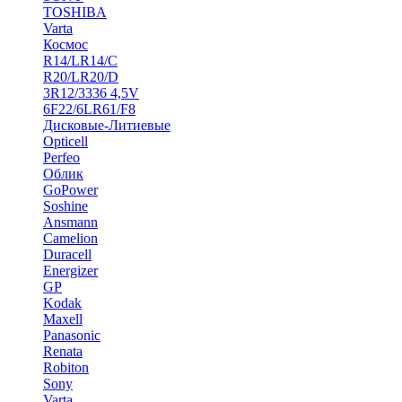
TOSHIBA
Varta
Космос
R14/LR14/C
R20/LR20/D
3R12/3336 4,5V
6F22/6LR61/F8
Дисковые-Литиевые
Opticell
Perfeo
Облик
GoPower
Soshine
Ansmann
Camelion
Duracell
Energizer
GP
Kodak
Maxell
Panasonic
Renata
Robiton
Sony
Varta