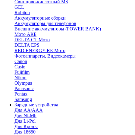
Cвинцово-кислотный MS
GEL
Robiton
Аккумуляторные сборки
Аккумуляторы для телефонов
Внешние аккумуляторы (POWER BANK)
Мото АКБ
DELTA CT Мото
DELTA EPS
RED ENERGY RE Мото
Фотоаппараты, Видеокамеры
Canon
Casio
Fujifilm
Nikon
Olympus
Panasonic
Pentax
Samsung
Зарядные устройства
Для AA/AAA
Для Ni-Mh
Для Li-Pol
Для Кроны
Для 18650