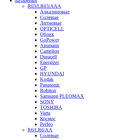
Батарейки
R03/LR03/AAA
Алкалиновые
Солевые
Литиевые
OPTICELL
Облик
GoPower
Ansmann
Camelion
Duracell
Energizer
GP
HYUNDAI
Kodak
Panasonic
Robiton
Samsung PLEOMAX
SONY
TOSHIBA
Varta
Космос
Perfeo
R6/LR6/AA
Солевые