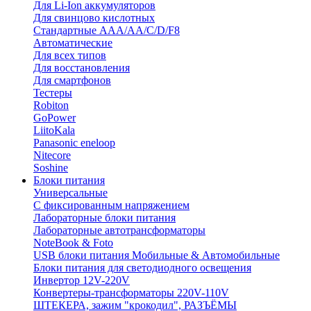
Для Li-Ion аккумуляторов
Для свинцово кислотных
Стандартные ААА/АА/С/D/F8
Автоматические
Для всех типов
Для восстановления
Для смартфонов
Тестеры
Robiton
GoPower
LiitoKala
Panasonic eneloop
Nitecore
Soshine
Блоки питания
Универсальные
C фиксированным напряжением
Лабораторные блоки питания
Лабораторные автотрансформаторы
NoteBook & Foto
USB блоки питания Мобильные & Автомобильные
Блоки питания для светодиодного освещения
Инвертор 12V-220V
Конвертеры-трансформаторы 220V-110V
ШТЕКЕРА, зажим "крокодил", РАЗЪЁМЫ