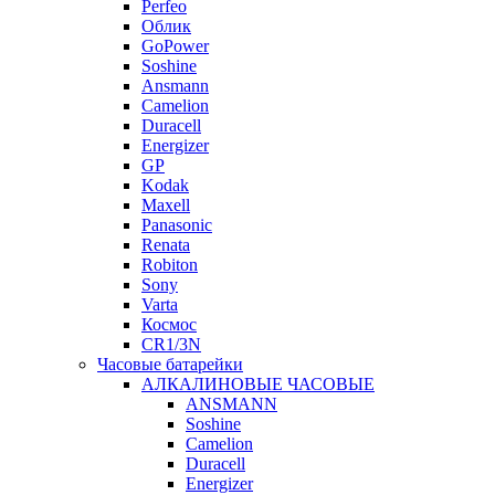
Perfeo
Облик
GoPower
Soshine
Ansmann
Camelion
Duracell
Energizer
GP
Kodak
Maxell
Panasonic
Renata
Robiton
Sony
Varta
Космос
CR1/3N
Часовые батарейки
АЛКАЛИНОВЫЕ ЧАСОВЫЕ
ANSMANN
Soshine
Camelion
Duracell
Energizer