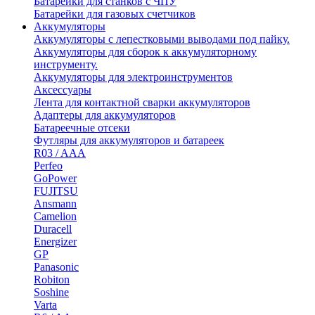
Батарейки для станков с ЧПУ
Батарейки для газовых счетчиков
Аккумуляторы
Аккумуляторы с лепестковыми выводами под пайку.
Аккумуляторы для сборок к аккумуляторному
инструменту.
Аккумуляторы для электроинструментов
Аксессуары
Лента для контактной сварки аккумуляторов
Адаптеры для аккумуляторов
Батареечные отсеки
Футляры для аккумуляторов и батареек
R03 / AAA
Perfeo
GoPower
FUJITSU
Ansmann
Camelion
Duracell
Energizer
GP
Panasonic
Robiton
Soshine
Varta