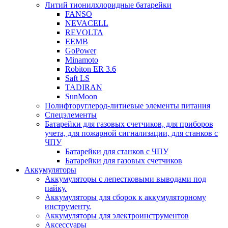
Литий тионилхлоридные батарейки
FANSO
NEVACELL
REVOLTA
EEMB
GoPower
Minamoto
Robiton ER 3.6
Saft LS
TADIRAN
SunMoon
Полифторуглерод-литиевые элементы питания
Спецэлементы
Батарейки для газовых счетчиков, для приборов
учета, для пожарной сигнализации, для станков с
ЧПУ
Батарейки для станков с ЧПУ
Батарейки для газовых счетчиков
Аккумуляторы
Аккумуляторы с лепестковыми выводами под
пайку.
Аккумуляторы для сборок к аккумуляторному
инструменту.
Аккумуляторы для электроинструментов
Аксессуары