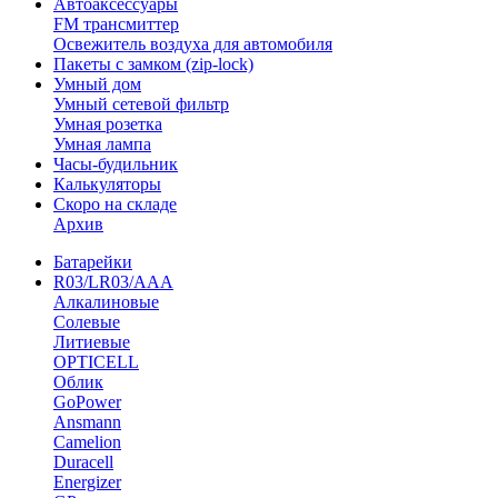
Автоаксессуары
FM трансмиттер
Освежитель воздуха для автомобиля
Пакеты с замком (zip-lock)
Умный дом
Умный сетевой фильтр
Умная розетка
Умная лампа
Часы-будильник
Калькуляторы
Скоро на складе
Архив
Батарейки
R03/LR03/AAA
Алкалиновые
Солевые
Литиевые
OPTICELL
Облик
GoPower
Ansmann
Camelion
Duracell
Energizer