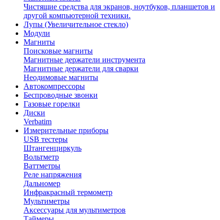
Чистящие средства для экранов, ноутбуков, планшетов и
другой компьютерной техники.
Лупы (Увеличительное стекло)
Модули
Магниты
Поисковые магниты
Магнитные держатели инструмента
Магнитные держатели для сварки
Неодимовые магниты
Автокомпрессоры
Беспроводные звонки
Газовые горелки
Диски
Verbatim
Измерительные приборы
USB тестеры
Штангенциркуль
Вольтметр
Ваттметры
Реле напряжения
Дальномер
Инфракрасный термометр
Мультиметры
Аксессуары для мультиметров
Таймеры