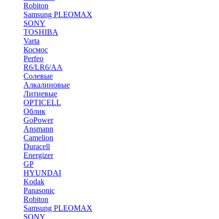
Robiton
Samsung PLEOMAX
SONY
TOSHIBA
Varta
Космос
Perfeo
R6/LR6/AA
Солевые
Алкалиновые
Литиевые
OPTICELL
Облик
GoPower
Ansmann
Camelion
Duracell
Energizer
GP
HYUNDAI
Kodak
Panasonic
Robiton
Samsung PLEOMAX
SONY