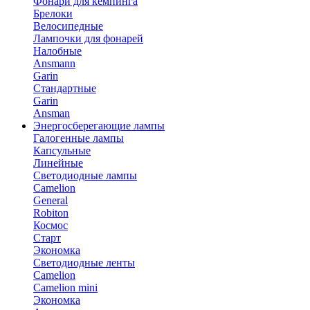
Фонари для кемпинга
Брелоки
Велосипедные
Лампочки для фонарей
Налобные
Ansmann
Garin
Стандартные
Garin
Ansman
Энергосберегающие лампы
Галогенные лампы
Капсульные
Линейные
Светодиодные лампы
Camelion
General
Robiton
Космос
Старт
Экономка
Светодиодные ленты
Camelion
Camelion mini
Экономка