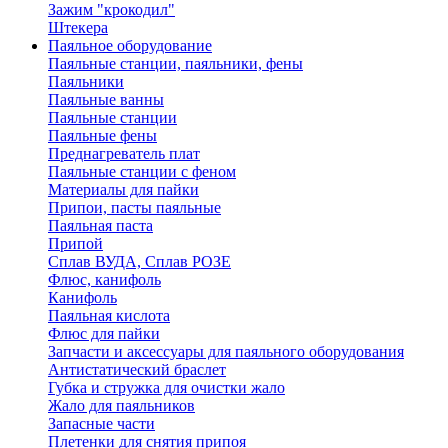
Зажим "крокодил"
Штекера
Паяльное оборудование
Паяльные станции, паяльники, фены
Паяльники
Паяльные ванны
Паяльные станции
Паяльные фены
Преднагреватель плат
Паяльные станции с феном
Материалы для пайки
Припои, пасты паяльные
Паяльная паста
Припой
Сплав ВУДА, Сплав РОЗЕ
Флюс, канифоль
Канифоль
Паяльная кислота
Флюс для пайки
Запчасти и аксессуары для паяльного оборудования
Антистатический браслет
Губка и стружка для очистки жало
Жало для паяльников
Запасные части
Плетенки для снятия припоя