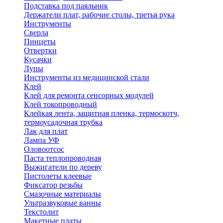
Подставка под паяльник
Держатели плат, рабочие столы, третья рука
Инструменты
Сверла
Пинцеты
Отвертки
Кусачки
Лупы
Инструменты из медицинской стали
Клей
Клей для ремонта сенсорных модулей
Клей токопроводный
Клейкая лента, защитная пленка, термоскотч,
термоусадочная трубка
Лак для плат
Лампа УФ
Оловоотсос
Паста теплопроводная
Выжигатели по дереву
Пистолеты клеевые
Фиксатор резьбы
Смазочные материалы
Ультразвуковые ванны
Текстолит
Макетные платы