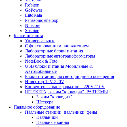
Robiton
GoPower
LiitoKala
Panasonic eneloop
Nitecore
Soshine
Блоки питания
Универсальные
C фиксированным напряжением
Лабораторные блоки питания
Лабораторные автотрансформаторы
NoteBook & Foto
USB блоки питания Мобильные &
Автомобильные
Блоки питания для светодиодного освещения
Инвертор 12V-220V
Конвертеры-трансформаторы 220V-110V
ШТЕКЕРА, зажим "крокодил", РАЗЪЁМЫ
Зажим "крокодил"
Штекера
Паяльное оборудование
Паяльные станции, паяльники, фены
Паяльники
Паяльные ванны