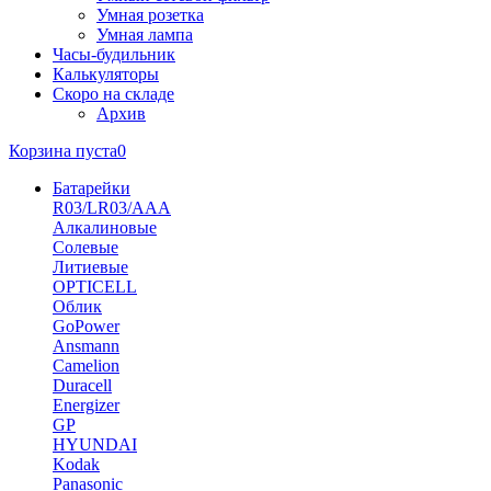
Умная розетка
Умная лампа
Часы-будильник
Калькуляторы
Скоро на складе
Архив
Корзина пуста
0
Батарейки
R03/LR03/AAA
Алкалиновые
Солевые
Литиевые
OPTICELL
Облик
GoPower
Ansmann
Camelion
Duracell
Energizer
GP
HYUNDAI
Kodak
Panasonic