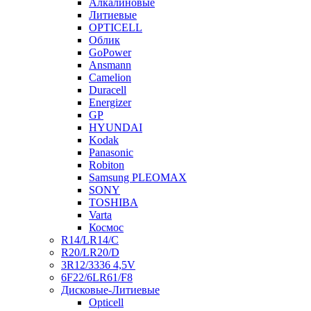
Алкалиновые
Литиевые
OPTICELL
Облик
GoPower
Ansmann
Camelion
Duracell
Energizer
GP
HYUNDAI
Kodak
Panasonic
Robiton
Samsung PLEOMAX
SONY
TOSHIBA
Varta
Космос
R14/LR14/C
R20/LR20/D
3R12/3336 4,5V
6F22/6LR61/F8
Дисковые-Литиевые
Opticell