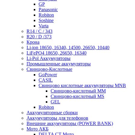
GP
Panasonic
Robiton
Soshine
Varta
R14 / C / 343
R20 / D /373
Крона
Li-ion 18650, 16340, 14500, 26650, 10440
LiFePO4 18650, 26650, 16340
Li-Pol Аккумуляторы
Промышленные аккумуляторы
Свинцово-Кислотные
GoPower
CASIL
Свинцово кислотные аккумуляторы MNB
Cвинцово-кислотный MM
Cвинцово-кислотный MS
GEL
Robiton
Аккумуляторные сборки
Аккумуляторы для телефонов
Внешние аккумуляторы (POWER BANK)
Мото АКБ
DELTA CT Мото