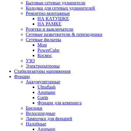
Бытовые сетевые удлинители
Колодки для сетевых удлинителей
Ремонтно-монтажные
НА КАТУШКЕ
НА РАМКЕ
Розетки и выключатели
Сетевые разветвители & переходники
Сетевые фильтры
Most
PowerCube
Космос
УЗО
Электропатроны
Стабилизаторы напряжения
Фонари
Аккумуляторные
Ultraflash
Ansmann
Garin
Фонари для кемпинга
Брелоки
Велосипедные
Лампочки для фонарей
Налобные
Ansmann