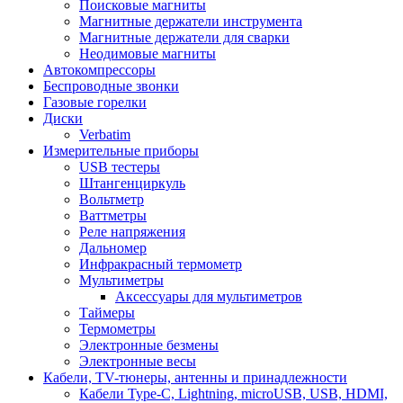
Поисковые магниты
Магнитные держатели инструмента
Магнитные держатели для сварки
Неодимовые магниты
Автокомпрессоры
Беспроводные звонки
Газовые горелки
Диски
Verbatim
Измерительные приборы
USB тестеры
Штангенциркуль
Вольтметр
Ваттметры
Реле напряжения
Дальномер
Инфракрасный термометр
Мультиметры
Аксессуары для мультиметров
Таймеры
Термометры
Электронные безмены
Электронные весы
Кабели, TV-тюнеры, антенны и принадлежности
Кабели Type-C, Lightning, microUSB, USB, HDMI,