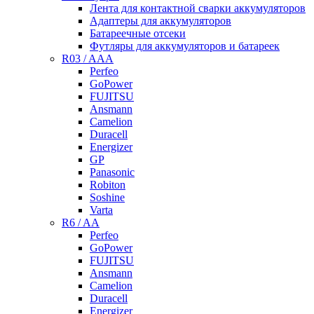
Лента для контактной сварки аккумуляторов
Адаптеры для аккумуляторов
Батареечные отсеки
Футляры для аккумуляторов и батареек
R03 / AAA
Perfeo
GoPower
FUJITSU
Ansmann
Camelion
Duracell
Energizer
GP
Panasonic
Robiton
Soshine
Varta
R6 / AA
Perfeo
GoPower
FUJITSU
Ansmann
Camelion
Duracell
Energizer