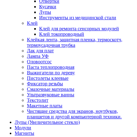
Отвертки
Кусачки
Лупы
Инструменты из медицинской стали
Клей
Клей для ремонта сенсорных модулей
Клей токопроводный
Клейкая лента, защитная пленка, термоскотч,
термоусадочная трубка
Лак для плат
Лампа УФ
Оловоотсос
Паста теплопроводная
Выжигатели по дереву
Пистолеты клеевые
Фиксатор резьбы
Смазочные материалы
Ультразвуковые ванны
Текстолит
Макетные платы
Чистящие средства для экранов, ноутбуков,
планшетов и другой компьютерной техники.
Лупы (Увеличительное стекло)
Модули
Магниты