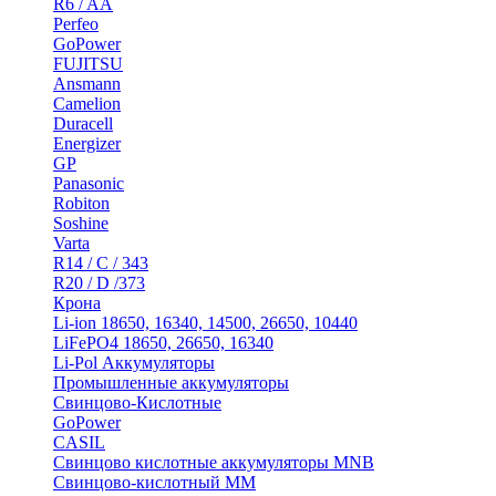
R6 / AA
Perfeo
GoPower
FUJITSU
Ansmann
Camelion
Duracell
Energizer
GP
Panasonic
Robiton
Soshine
Varta
R14 / C / 343
R20 / D /373
Крона
Li-ion 18650, 16340, 14500, 26650, 10440
LiFePO4 18650, 26650, 16340
Li-Pol Аккумуляторы
Промышленные аккумуляторы
Свинцово-Кислотные
GoPower
CASIL
Свинцово кислотные аккумуляторы MNB
Cвинцово-кислотный MM