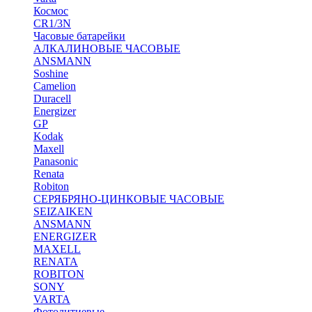
Космос
CR1/3N
Часовые батарейки
АЛКАЛИНОВЫЕ ЧАСОВЫЕ
ANSMANN
Soshine
Camelion
Duracell
Energizer
GP
Kodak
Maxell
Panasonic
Renata
Robiton
СЕРЯБРЯНО-ЦИНКОВЫЕ ЧАСОВЫЕ
SEIZAIKEN
ANSMANN
ENERGIZER
MAXELL
RENATA
ROBITON
SONY
VARTA
Фотолитиевые