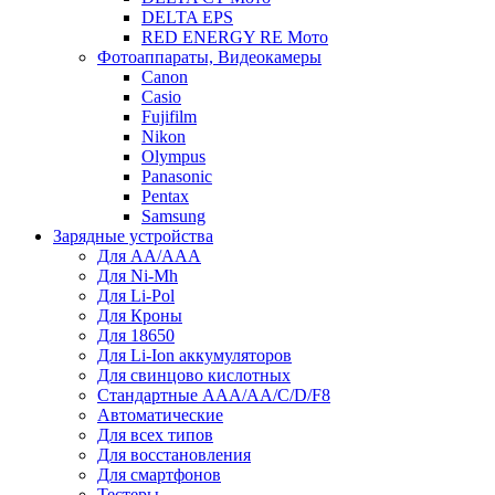
DELTA EPS
RED ENERGY RE Мото
Фотоаппараты, Видеокамеры
Canon
Casio
Fujifilm
Nikon
Olympus
Panasonic
Pentax
Samsung
Зарядные устройства
Для AA/AAA
Для Ni-Mh
Для Li-Pol
Для Кроны
Для 18650
Для Li-Ion аккумуляторов
Для свинцово кислотных
Стандартные ААА/АА/С/D/F8
Автоматические
Для всех типов
Для восстановления
Для смартфонов
Тестеры