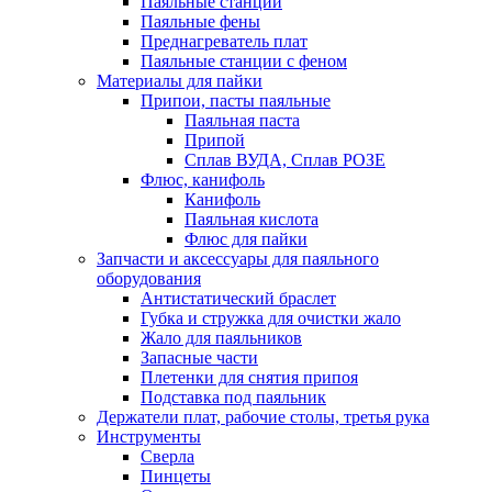
Паяльные станции
Паяльные фены
Преднагреватель плат
Паяльные станции с феном
Материалы для пайки
Припои, пасты паяльные
Паяльная паста
Припой
Сплав ВУДА, Сплав РОЗЕ
Флюс, канифоль
Канифоль
Паяльная кислота
Флюс для пайки
Запчасти и аксессуары для паяльного
оборудования
Антистатический браслет
Губка и стружка для очистки жало
Жало для паяльников
Запасные части
Плетенки для снятия припоя
Подставка под паяльник
Держатели плат, рабочие столы, третья рука
Инструменты
Сверла
Пинцеты