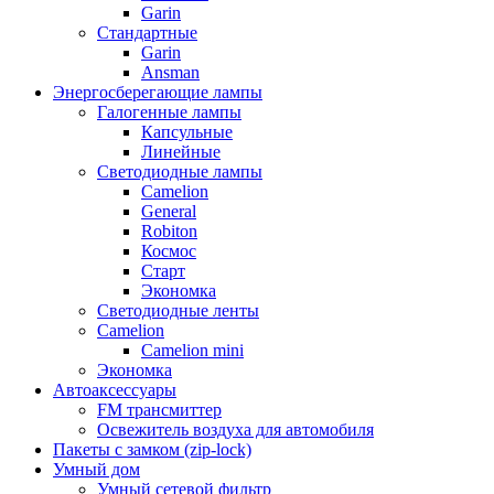
Garin
Стандартные
Garin
Ansman
Энергосберегающие лампы
Галогенные лампы
Капсульные
Линейные
Светодиодные лампы
Camelion
General
Robiton
Космос
Старт
Экономка
Светодиодные ленты
Camelion
Camelion mini
Экономка
Автоаксессуары
FM трансмиттер
Освежитель воздуха для автомобиля
Пакеты с замком (zip-lock)
Умный дом
Умный сетевой фильтр