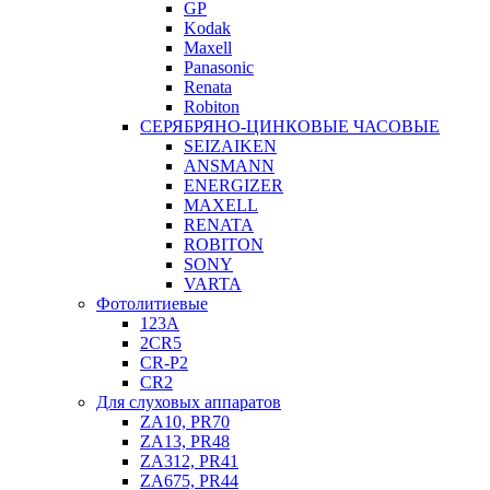
GP
Kodak
Maxell
Panasonic
Renata
Robiton
СЕРЯБРЯНО-ЦИНКОВЫЕ ЧАСОВЫЕ
SEIZAIKEN
ANSMANN
ENERGIZER
MAXELL
RENATA
ROBITON
SONY
VARTA
Фотолитиевые
123A
2CR5
CR-P2
CR2
Для слуховых аппаратов
ZA10, PR70
ZA13, PR48
ZA312, PR41
ZA675, PR44