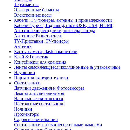
Термометры
Электронные безмены
Электронные весы
Кабели, TV-тюнеры, антенны и принадлежности
Кабели Type-C, Lightning, microUSB, USB, HDMI,
Антенные переходники, штекера, гнезда
Антенные Разветвители
TV-Приставки, TV-тюнеры
Антенны
Карты памяти, flash накопители
Клей & Герметик
Контейнеры для хранения
Ленты самоклеящиеся изоляционные & упаковочные
Наушники
Портативная аудиотехника
Светильники
Датчики движения и Фотосенсоры
Лампы для светильников
Напольные светильники
Настольные светильники
Ночники
Прожекторы
Садовые светильники
Светильники с люминесцентными лампами
Светодиодные Светильники