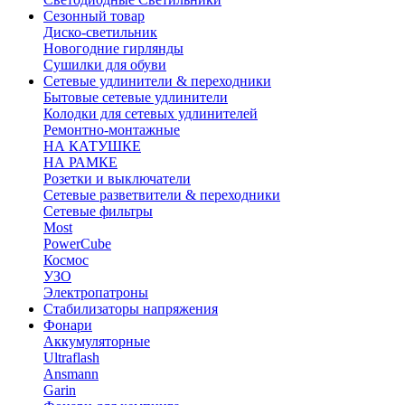
Сезонный товар
Диско-светильник
Новогодние гирлянды
Сушилки для обуви
Сетевые удлинители & переходники
Бытовые сетевые удлинители
Колодки для сетевых удлинителей
Ремонтно-монтажные
НА КАТУШКЕ
НА РАМКЕ
Розетки и выключатели
Сетевые разветвители & переходники
Сетевые фильтры
Most
PowerCube
Космос
УЗО
Электропатроны
Стабилизаторы напряжения
Фонари
Аккумуляторные
Ultraflash
Ansmann
Garin