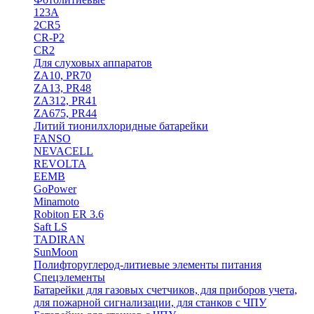
123A
2CR5
CR-P2
CR2
Для слуховых аппаратов
ZA10, PR70
ZA13, PR48
ZA312, PR41
ZA675, PR44
Литий тионилхлоридные батарейки
FANSO
NEVACELL
REVOLTA
EEMB
GoPower
Minamoto
Robiton ER 3.6
Saft LS
TADIRAN
SunMoon
Полифторуглерод-литиевые элементы питания
Спецэлементы
Батарейки для газовых счетчиков, для приборов учета,
для пожарной сигнализации, для станков с ЧПУ