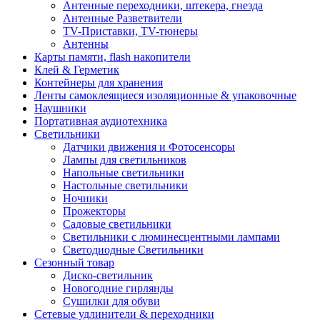
Антенные переходники, штекера, гнезда
Антенные Разветвители
TV-Приставки, TV-тюнеры
Антенны
Карты памяти, flash накопители
Клей & Герметик
Контейнеры для хранения
Ленты самоклеящиеся изоляционные & упаковочные
Наушники
Портативная аудиотехника
Светильники
Датчики движения и Фотосенсоры
Лампы для светильников
Напольные светильники
Настольные светильники
Ночники
Прожекторы
Садовые светильники
Светильники с люминесцентными лампами
Светодиодные Светильники
Сезонный товар
Диско-светильник
Новогодние гирлянды
Сушилки для обуви
Сетевые удлинители & переходники