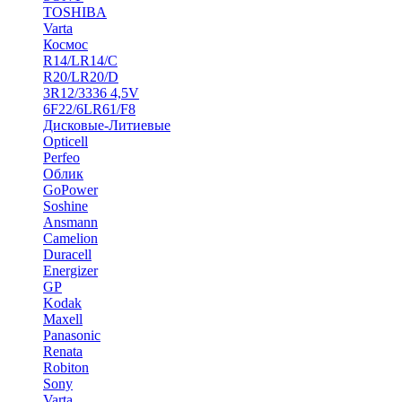
TOSHIBA
Varta
Космос
R14/LR14/C
R20/LR20/D
3R12/3336 4,5V
6F22/6LR61/F8
Дисковые-Литиевые
Opticell
Perfeo
Облик
GoPower
Soshine
Ansmann
Camelion
Duracell
Energizer
GP
Kodak
Maxell
Panasonic
Renata
Robiton
Sony
Varta