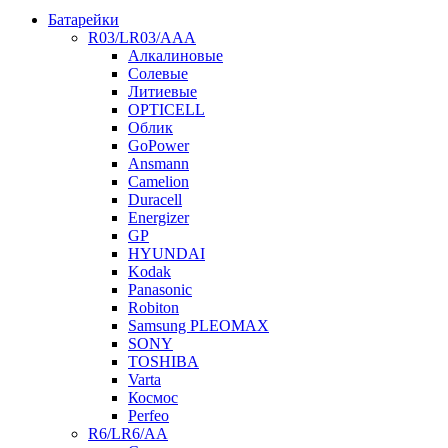
Батарейки
R03/LR03/AAA
Алкалиновые
Солевые
Литиевые
OPTICELL
Облик
GoPower
Ansmann
Camelion
Duracell
Energizer
GP
HYUNDAI
Kodak
Panasonic
Robiton
Samsung PLEOMAX
SONY
TOSHIBA
Varta
Космос
Perfeo
R6/LR6/AA