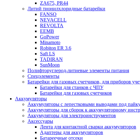
ZA675, PR44
Литий тионилхлоридные батарейки
FANSO
NEVACELL
REVOLTA
EEMB
GoPower
Minamoto
Robiton ER 3.6
Saft LS
TADIRAN
SunMoon
Полифторуглерод-литиевые элементы питания
Спецэлементы
Батарейки для газовых счетчиков, для приборов уче
Батарейки для станков с ЧПУ
Батарейки для газовых счетчиков
Аккумуляторы
Аккумуляторы с лепестковыми выводами под пайку
Аккумуляторы для сборок к аккумуляторному инстр
Аккумуляторы для электроинструментов
Аксессуары
Лента для контактной сварки аккумуляторов
Адаптеры для аккумуляторов
Батареечные отсеки