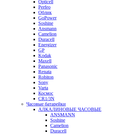
Opticell
Perfeo
Облик
GoPower
Soshine
Ansmann
Camelion
Duracell
Energizer
GP
Kodak
Maxell
Panasonic
Renata
Robiton
Sony
Varta
Космос
CR1/3N
Часовые батарейки
АЛКАЛИНОВЫЕ ЧАСОВЫЕ
ANSMANN
Soshine
Camelion
Duracell