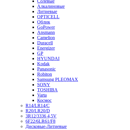
Солевые
Алкалиновые
Литиевые
OPTICELL
Облик
GoPower
Ansmann
Camelion
Duracell
Energizer
GP
HYUNDAI
Kodak
Panasonic
Robiton
Samsung PLEOMAX
SONY
TOSHIBA
Varta
Космос
R14/LR14/C
R20/LR20/D
3R12/3336 4,5V
6F22/6LR61/F8
Дисковые-Литиевые