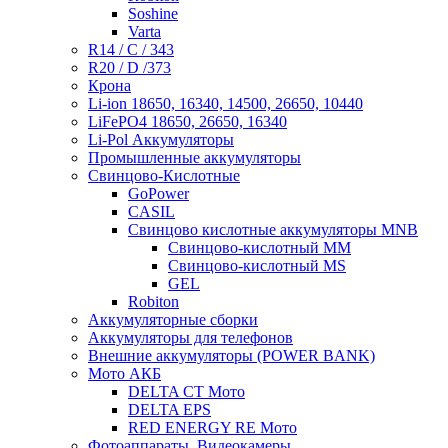
Soshine
Varta
R14 / C / 343
R20 / D /373
Крона
Li-ion 18650, 16340, 14500, 26650, 10440
LiFePO4 18650, 26650, 16340
Li-Pol Аккумуляторы
Промышленные аккумуляторы
Свинцово-Кислотные
GoPower
CASIL
Свинцово кислотные аккумуляторы MNB
Cвинцово-кислотный MM
Cвинцово-кислотный MS
GEL
Robiton
Аккумуляторные сборки
Аккумуляторы для телефонов
Внешние аккумуляторы (POWER BANK)
Мото АКБ
DELTA CT Мото
DELTA EPS
RED ENERGY RE Мото
Фотоаппараты, Видеокамеры