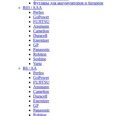
Футляры для аккумуляторов и батареек
R03 / AAA
Perfeo
GoPower
FUJITSU
Ansmann
Camelion
Duracell
Energizer
GP
Panasonic
Robiton
Soshine
Varta
R6 / AA
Perfeo
GoPower
FUJITSU
Ansmann
Camelion
Duracell
Energizer
GP
Panasonic
Robiton