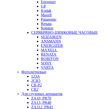
Energizer
GP
Kodak
Maxell
Panasonic
Renata
Robiton
СЕРЯБРЯНО-ЦИНКОВЫЕ ЧАСОВЫЕ
SEIZAIKEN
ANSMANN
ENERGIZER
MAXELL
RENATA
ROBITON
SONY
VARTA
Фотолитиевые
123A
2CR5
CR-P2
CR2
Для слуховых аппаратов
ZA10, PR70
ZA13, PR48
ZA312, PR41