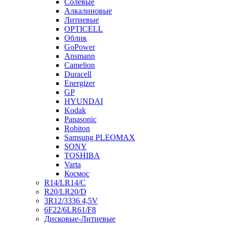
Солевые
Алкалиновые
Литиевые
OPTICELL
Облик
GoPower
Ansmann
Camelion
Duracell
Energizer
GP
HYUNDAI
Kodak
Panasonic
Robiton
Samsung PLEOMAX
SONY
TOSHIBA
Varta
Космос
R14/LR14/C
R20/LR20/D
3R12/3336 4,5V
6F22/6LR61/F8
Дисковые-Литиевые