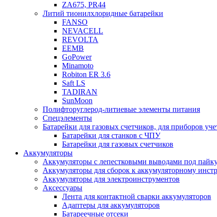
ZA675, PR44
Литий тионилхлоридные батарейки
FANSO
NEVACELL
REVOLTA
EEMB
GoPower
Minamoto
Robiton ER 3.6
Saft LS
TADIRAN
SunMoon
Полифторуглерод-литиевые элементы питания
Спецэлементы
Батарейки для газовых счетчиков, для приборов уче
Батарейки для станков с ЧПУ
Батарейки для газовых счетчиков
Аккумуляторы
Аккумуляторы с лепестковыми выводами под пайку
Аккумуляторы для сборок к аккумуляторному инстр
Аккумуляторы для электроинструментов
Аксессуары
Лента для контактной сварки аккумуляторов
Адаптеры для аккумуляторов
Батареечные отсеки