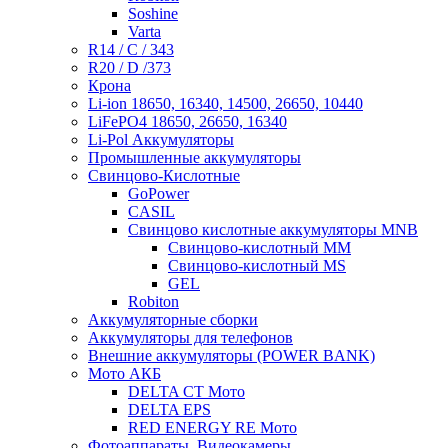
Soshine
Varta
R14 / C / 343
R20 / D /373
Крона
Li-ion 18650, 16340, 14500, 26650, 10440
LiFePO4 18650, 26650, 16340
Li-Pol Аккумуляторы
Промышленные аккумуляторы
Свинцово-Кислотные
GoPower
CASIL
Свинцово кислотные аккумуляторы MNB
Cвинцово-кислотный MM
Cвинцово-кислотный MS
GEL
Robiton
Аккумуляторные сборки
Аккумуляторы для телефонов
Внешние аккумуляторы (POWER BANK)
Мото АКБ
DELTA CT Мото
DELTA EPS
RED ENERGY RE Мото
Фотоаппараты, Видеокамеры