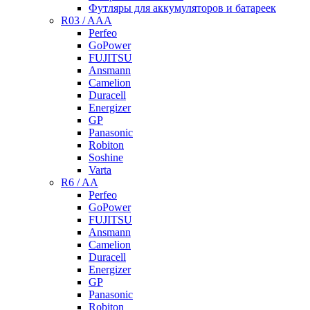
Футляры для аккумуляторов и батареек
R03 / AAA
Perfeo
GoPower
FUJITSU
Ansmann
Camelion
Duracell
Energizer
GP
Panasonic
Robiton
Soshine
Varta
R6 / AA
Perfeo
GoPower
FUJITSU
Ansmann
Camelion
Duracell
Energizer
GP
Panasonic
Robiton