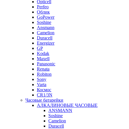
Opticell
Perfeo
Облик
GoPower
Soshine
Ansmann
Camelion
Duracell
Energizer
GP
Kodak
Maxell
Panasonic
Renata
Robiton
Sony
Varta
Космос
CR1/3N
Часовые батарейки
АЛКАЛИНОВЫЕ ЧАСОВЫЕ
ANSMANN
Soshine
Camelion
Duracell