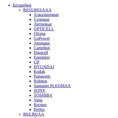
Батарейки
R03/LR03/AAA
Алкалиновые
Солевые
Литиевые
OPTICELL
Облик
GoPower
Ansmann
Camelion
Duracell
Energizer
GP
HYUNDAI
Kodak
Panasonic
Robiton
Samsung PLEOMAX
SONY
TOSHIBA
Varta
Космос
Perfeo
R6/LR6/AA