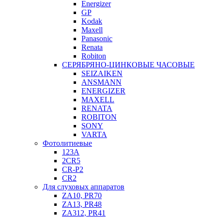
Energizer
GP
Kodak
Maxell
Panasonic
Renata
Robiton
СЕРЯБРЯНО-ЦИНКОВЫЕ ЧАСОВЫЕ
SEIZAIKEN
ANSMANN
ENERGIZER
MAXELL
RENATA
ROBITON
SONY
VARTA
Фотолитиевые
123A
2CR5
CR-P2
CR2
Для слуховых аппаратов
ZA10, PR70
ZA13, PR48
ZA312, PR41