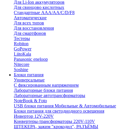
Для Li-Ion аккумуляторов
Для свинцово кислотных
Стандартные ААА/АА/С/D/F8
Автоматические
Для всех типов
Для восстановления
Для смартфонов
Тестеры
Robiton
GoPower
LiitoKala
Panasonic eneloop
Nitecore
Soshine
Блоки питания
Универсальные
C фиксированным напряжением
Лабораторные блоки питания
Лабораторные автотрансформаторы
NoteBook & Foto
USB блоки питания Мобильные & Автомобильные
Блоки питания для светодиодного освещения
Инвертор 12V-220V
Конвертеры-трансформаторы 220V-110V
ШТЕКЕРА, зажим "крокодил", РАЗЪЁМЫ