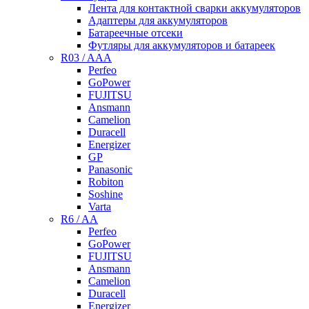
Лента для контактной сварки аккумуляторов
Адаптеры для аккумуляторов
Батареечные отсеки
Футляры для аккумуляторов и батареек
R03 / AAA
Perfeo
GoPower
FUJITSU
Ansmann
Camelion
Duracell
Energizer
GP
Panasonic
Robiton
Soshine
Varta
R6 / AA
Perfeo
GoPower
FUJITSU
Ansmann
Camelion
Duracell
Energizer