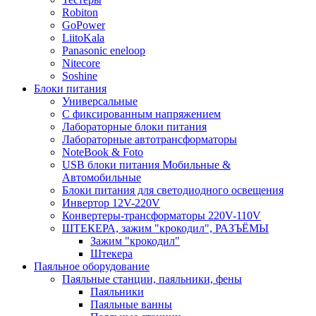
Robiton
GoPower
LiitoKala
Panasonic eneloop
Nitecore
Soshine
Блоки питания
Универсальные
C фиксированным напряжением
Лабораторные блоки питания
Лабораторные автотрансформаторы
NoteBook & Foto
USB блоки питания Мобильные &
Автомобильные
Блоки питания для светодиодного освещения
Инвертор 12V-220V
Конвертеры-трансформаторы 220V-110V
ШТЕКЕРА, зажим "крокодил", РАЗЪЁМЫ
Зажим "крокодил"
Штекера
Паяльное оборудование
Паяльные станции, паяльники, фены
Паяльники
Паяльные ванны