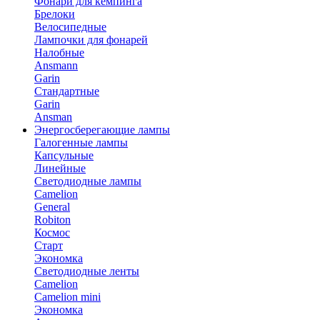
Фонари для кемпинга
Брелоки
Велосипедные
Лампочки для фонарей
Налобные
Ansmann
Garin
Стандартные
Garin
Ansman
Энергосберегающие лампы
Галогенные лампы
Капсульные
Линейные
Светодиодные лампы
Camelion
General
Robiton
Космос
Старт
Экономка
Светодиодные ленты
Camelion
Camelion mini
Экономка