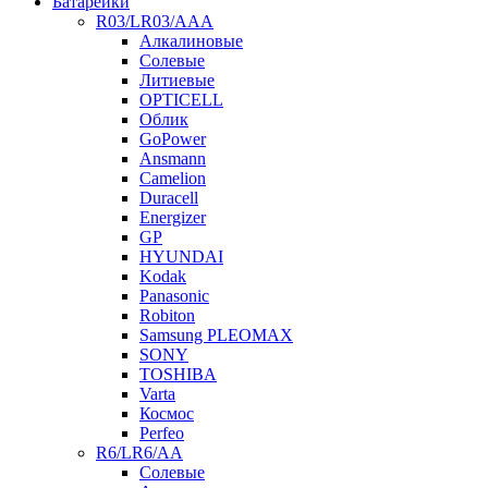
Батарейки
R03/LR03/AAA
Алкалиновые
Солевые
Литиевые
OPTICELL
Облик
GoPower
Ansmann
Camelion
Duracell
Energizer
GP
HYUNDAI
Kodak
Panasonic
Robiton
Samsung PLEOMAX
SONY
TOSHIBA
Varta
Космос
Perfeo
R6/LR6/AA
Солевые