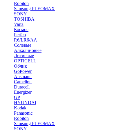
Robiton
Samsung PLEOMAX
SONY
TOSHIBA
Varta
Космос
Perfeo
R6/LR6/AA
Солевые
Алкалиновые
Литиевые
OPTICELL
Облик
GoPower
Ansmann
Camelion
Duracell
Energizer
GP
HYUNDAI
Kodak
Panasonic
Robiton
Samsung PLEOMAX
SONY