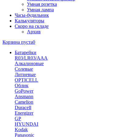
Умная розетка
Умная лампа
Часы-будильник
Калькуляторы
Скоро на складе
Архив
Корзина пуста
0
Батарейки
R03/LR03/AAA
Алкалиновые
Солевые
Литиевые
OPTICELL
Облик
GoPower
Ansmann
Camelion
Duracell
Energizer
GP
HYUNDAI
Kodak
Panasonic