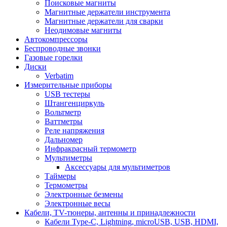
Поисковые магниты
Магнитные держатели инструмента
Магнитные держатели для сварки
Неодимовые магниты
Автокомпрессоры
Беспроводные звонки
Газовые горелки
Диски
Verbatim
Измерительные приборы
USB тестеры
Штангенциркуль
Вольтметр
Ваттметры
Реле напряжения
Дальномер
Инфракрасный термометр
Мультиметры
Аксессуары для мультиметров
Таймеры
Термометры
Электронные безмены
Электронные весы
Кабели, TV-тюнеры, антенны и принадлежности
Кабели Type-C, Lightning, microUSB, USB, HDMI,