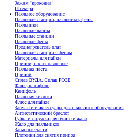
Зажим "крокодил"
Штекера
Паяльное оборудование
Паяльные станции, паяльники, фены
Паяльники
Паяльные ванны
Паяльные станции
Паяльные фены
Преднагреватель плат
Паяльные станции с феном
Материалы для пайки
Припои, пасты паяльные
Паяльная паста
Припой
Сплав ВУДА, Сплав РОЗЕ
Флюс, канифоль
Канифоль
Паяльная кислота
Флюс для пайки
Запчасти и аксессуары для паяльного оборудования
Антистатический браслет
Губка и стружка для очистки жало
Жало для паяльников
Запасные части
Плетенки для снятия припоя