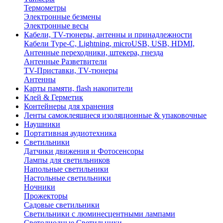
Термометры
Электронные безмены
Электронные весы
Кабели, TV-тюнеры, антенны и принадлежности
Кабели Type-C, Lightning, microUSB, USB, HDMI,
Антенные переходники, штекера, гнезда
Антенные Разветвители
TV-Приставки, TV-тюнеры
Антенны
Карты памяти, flash накопители
Клей & Герметик
Контейнеры для хранения
Ленты самоклеящиеся изоляционные & упаковочные
Наушники
Портативная аудиотехника
Светильники
Датчики движения и Фотосенсоры
Лампы для светильников
Напольные светильники
Настольные светильники
Ночники
Прожекторы
Садовые светильники
Светильники с люминесцентными лампами
Светодиодные Светильники