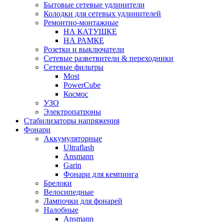
Бытовые сетевые удлинители
Колодки для сетевых удлинителей
Ремонтно-монтажные
НА КАТУШКЕ
НА РАМКЕ
Розетки и выключатели
Сетевые разветвители & переходники
Сетевые фильтры
Most
PowerCube
Космос
УЗО
Электропатроны
Стабилизаторы напряжения
Фонари
Аккумуляторные
Ultraflash
Ansmann
Garin
Фонари для кемпинга
Брелоки
Велосипедные
Лампочки для фонарей
Налобные
Ansmann