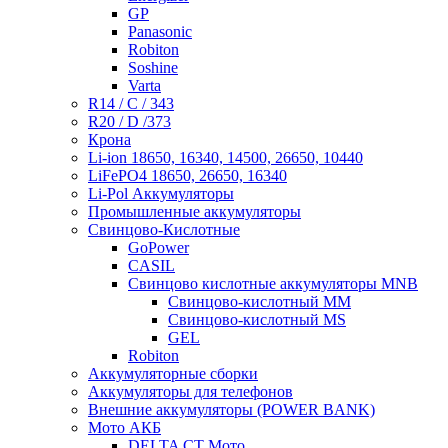
GP
Panasonic
Robiton
Soshine
Varta
R14 / C / 343
R20 / D /373
Крона
Li-ion 18650, 16340, 14500, 26650, 10440
LiFePO4 18650, 26650, 16340
Li-Pol Аккумуляторы
Промышленные аккумуляторы
Свинцово-Кислотные
GoPower
CASIL
Свинцово кислотные аккумуляторы MNB
Cвинцово-кислотный MM
Cвинцово-кислотный MS
GEL
Robiton
Аккумуляторные сборки
Аккумуляторы для телефонов
Внешние аккумуляторы (POWER BANK)
Мото АКБ
DELTA CT Мото