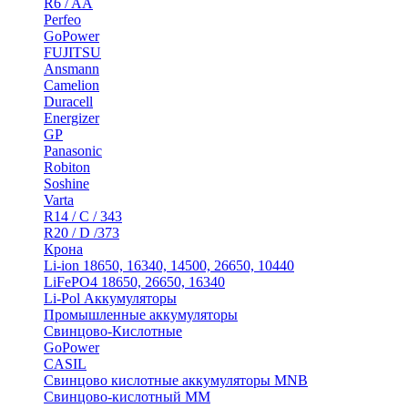
R6 / AA
Perfeo
GoPower
FUJITSU
Ansmann
Camelion
Duracell
Energizer
GP
Panasonic
Robiton
Soshine
Varta
R14 / C / 343
R20 / D /373
Крона
Li-ion 18650, 16340, 14500, 26650, 10440
LiFePO4 18650, 26650, 16340
Li-Pol Аккумуляторы
Промышленные аккумуляторы
Свинцово-Кислотные
GoPower
CASIL
Свинцово кислотные аккумуляторы MNB
Cвинцово-кислотный MM