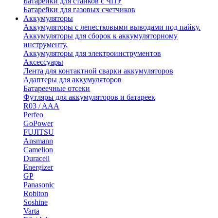
Батарейки для станков с ЧПУ
Батарейки для газовых счетчиков
Аккумуляторы
Аккумуляторы с лепестковыми выводами под пайку.
Аккумуляторы для сборок к аккумуляторному
инструменту.
Аккумуляторы для электроинструментов
Аксессуары
Лента для контактной сварки аккумуляторов
Адаптеры для аккумуляторов
Батареечные отсеки
Футляры для аккумуляторов и батареек
R03 / AAA
Perfeo
GoPower
FUJITSU
Ansmann
Camelion
Duracell
Energizer
GP
Panasonic
Robiton
Soshine
Varta