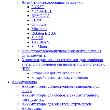
Литий тионилхлоридные батарейки
FANSO
NEVACELL
REVOLTA
EEMB
GoPower
Minamoto
Robiton ER 3.6
Saft LS
TADIRAN
SunMoon
Полифторуглерод-литиевые элементы питания
Спецэлементы
Батарейки для газовых счетчиков, для приборов
учета, для пожарной сигнализации, для станков с
ЧПУ
Батарейки для станков с ЧПУ
Батарейки для газовых счетчиков
Аккумуляторы
Аккумуляторы с лепестковыми выводами под
пайку.
Аккумуляторы для сборок к аккумуляторному
инструменту.
Аккумуляторы для электроинструментов
Аксессуары