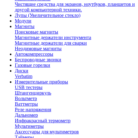
Чистящие средства для экранов, ноутбуков, планшетов и
другой компьютерной техники.
Лупы (Увеличительное стекло)
Модули
Магниты
Поисковые магниты
Магнитные держатели инструмента
Магнитные держатели для сварки
Неодимовые магниты
Автокомпрессоры
Беспроводные звонки
Газовые горелки
Диски
Verbatim
Измерительные приборы
USB тестеры
Штангенциркуль
Вольтметр
Ваттметры
Реле напряжения
Дальномер
Инфракрасный термометр
Мультиметры
Аксессуары для мультиметров
Таймеры