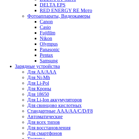
DELTA EPS
RED ENERGY RE Мото
Фотоаппараты, Видеокамеры
Canon
Casio
Fujifilm
Nikon
Olympus
Panasonic
Pentax
Samsung
Зарядные устройства
Для AA/AAA
Для Ni-Mh
Для Li-Pol
Для Кроны
Для 18650
Для Li-Ion аккумуляторов
Для свинцово кислотных
Стандартные ААА/АА/С/D/F8
Автоматические
Для всех типов
Для восстановления
Для смартфонов
Тестеры