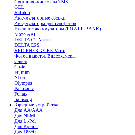
Cвинцово-кислотный MS
GEL
Robiton
Аккумуляторные сборки
Аккумуляторы для телефонов
Внешние аккумуляторы (POWER BANK)
Мото АКБ
DELTA CT Мото
DELTA EPS
RED ENERGY RE Мото
Фотоаппараты, Видеокамеры
Canon
Casio
Fujifilm
Nikon
Olympus
Panasonic
Pentax
Samsung
Зарядные устройства
Для AA/AAA
Для Ni-Mh
Для Li-Pol
Для Кроны
Для 18650