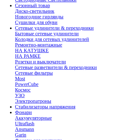
Сезонный товар
Диско-светильник
Новогодние гирлянды
Сушилки для обуви
Сетевые удлинители & переходники
Бытовые сетевые удлинители
Колодки для сетевых удлинителей
Ремонтно-монтажные
НА КАТУШКЕ
НА РАМКЕ
Розетки и выключатели
Сетевые разветвители & переходники
Сетевые фильтры
Most
PowerCube
Космос
УЗО
Электропатроны
Стабилизаторы напряжения
Фонари
Аккумуляторные
Ultraflash
Ansmann
Garin