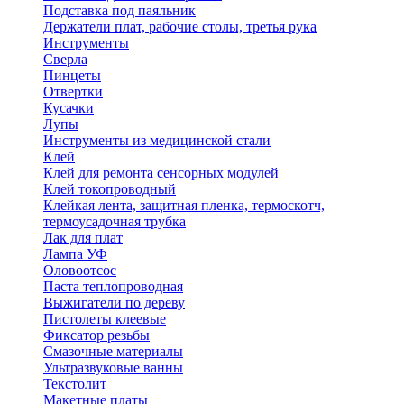
Подставка под паяльник
Держатели плат, рабочие столы, третья рука
Инструменты
Сверла
Пинцеты
Отвертки
Кусачки
Лупы
Инструменты из медицинской стали
Клей
Клей для ремонта сенсорных модулей
Клей токопроводный
Клейкая лента, защитная пленка, термоскотч,
термоусадочная трубка
Лак для плат
Лампа УФ
Оловоотсос
Паста теплопроводная
Выжигатели по дереву
Пистолеты клеевые
Фиксатор резьбы
Смазочные материалы
Ультразвуковые ванны
Текстолит
Макетные платы