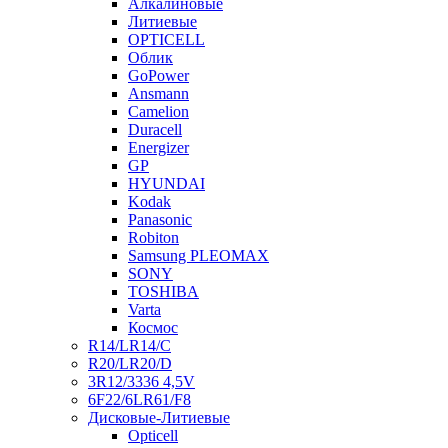
Алкалиновые
Литиевые
OPTICELL
Облик
GoPower
Ansmann
Camelion
Duracell
Energizer
GP
HYUNDAI
Kodak
Panasonic
Robiton
Samsung PLEOMAX
SONY
TOSHIBA
Varta
Космос
R14/LR14/C
R20/LR20/D
3R12/3336 4,5V
6F22/6LR61/F8
Дисковые-Литиевые
Opticell