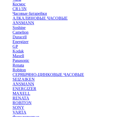
Космос
CR1/3N
Часовые батарейки
АЛКАЛИНОВЫЕ ЧАСОВЫЕ
ANSMANN
Soshine
Camelion
Duracell
Energizer
GP
Kodak
Maxell
Panasonic
Renata
Robiton
СЕРЯБРЯНО-ЦИНКОВЫЕ ЧАСОВЫЕ
SEIZAIKEN
ANSMANN
ENERGIZER
MAXELL
RENATA
ROBITON
SONY
VARTA
Фотолитиевые