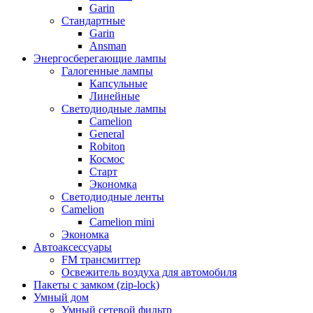
Garin
Стандартные
Garin
Ansman
Энергосберегающие лампы
Галогенные лампы
Капсульные
Линейные
Светодиодные лампы
Camelion
General
Robiton
Космос
Старт
Экономка
Светодиодные ленты
Camelion
Camelion mini
Экономка
Автоаксессуары
FM трансмиттер
Освежитель воздуха для автомобиля
Пакеты с замком (zip-lock)
Умный дом
Умный сетевой фильтр