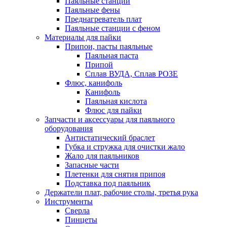
Паяльные станции
Паяльные фены
Преднагреватель плат
Паяльные станции с феном
Материалы для пайки
Припои, пасты паяльные
Паяльная паста
Припой
Сплав ВУДА, Сплав РОЗЕ
Флюс, канифоль
Канифоль
Паяльная кислота
Флюс для пайки
Запчасти и аксессуары для паяльного
оборудования
Антистатический браслет
Губка и стружка для очистки жало
Жало для паяльников
Запасные части
Плетенки для снятия припоя
Подставка под паяльник
Держатели плат, рабочие столы, третья рука
Инструменты
Сверла
Пинцеты