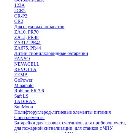
123A
2CR5
CR-P2
CR2
Для слуховых аппаратов
ZA10, PR70
ZA13, PR48
ZA312, PR41
ZA675, PR44
Литий тионилхлоридные батарейки
FANSO
NEVACELL
REVOLTA
EEMB
GoPower
Minamoto
Robiton ER 3.6
Saft LS
TADIRAN
SunMoon
Полифторуглерод-литиевые элементы питания
Спецэлементы
Батарейки для газовых счетчиков, для приборов учета,
для пожарной сигнализации, для станков с ЧПУ