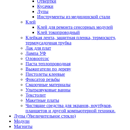
Отвертки
Кусачки
Лупы
Инструменты из медицинской стали
Клей
Клей для ремонта сенсорных модулей
Клей токопроводный
Клейкая лента, защитная пленка, термоскотч,
термоусадочная трубка
Лак для плат
Лампа УФ
Оловоотсос
Паста теплопроводная
Выжигатели по дереву
Пистолеты клеевые
Фиксатор резьбы
Смазочные материалы
Ультразвуковые ванны
Текстолит
Макетные платы
Чистящие средства для экранов, ноутбуков,
планшетов и другой компьютерной техники.
Лупы (Увеличительное стекло)
Модули
Магниты