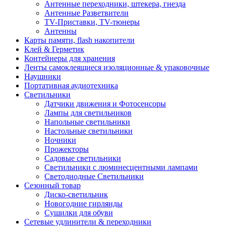
Антенные переходники, штекера, гнезда
Антенные Разветвители
TV-Приставки, TV-тюнеры
Антенны
Карты памяти, flash накопители
Клей & Герметик
Контейнеры для хранения
Ленты самоклеящиеся изоляционные & упаковочные
Наушники
Портативная аудиотехника
Светильники
Датчики движения и Фотосенсоры
Лампы для светильников
Напольные светильники
Настольные светильники
Ночники
Прожекторы
Садовые светильники
Светильники с люминесцентными лампами
Светодиодные Светильники
Сезонный товар
Диско-светильник
Новогодние гирлянды
Сушилки для обуви
Сетевые удлинители & переходники