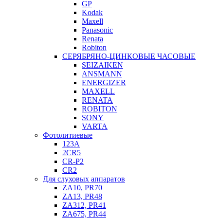
GP
Kodak
Maxell
Panasonic
Renata
Robiton
СЕРЯБРЯНО-ЦИНКОВЫЕ ЧАСОВЫЕ
SEIZAIKEN
ANSMANN
ENERGIZER
MAXELL
RENATA
ROBITON
SONY
VARTA
Фотолитиевые
123A
2CR5
CR-P2
CR2
Для слуховых аппаратов
ZA10, PR70
ZA13, PR48
ZA312, PR41
ZA675, PR44