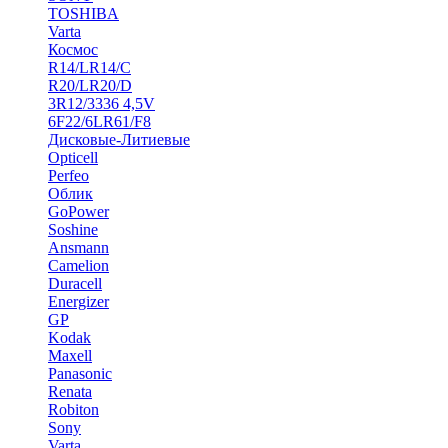
TOSHIBA
Varta
Космос
R14/LR14/C
R20/LR20/D
3R12/3336 4,5V
6F22/6LR61/F8
Дисковые-Литиевые
Opticell
Perfeo
Облик
GoPower
Soshine
Ansmann
Camelion
Duracell
Energizer
GP
Kodak
Maxell
Panasonic
Renata
Robiton
Sony
Varta