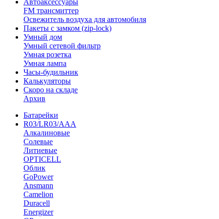
Автоаксессуары
FM трансмиттер
Освежитель воздуха для автомобиля
Пакеты с замком (zip-lock)
Умный дом
Умный сетевой фильтр
Умная розетка
Умная лампа
Часы-будильник
Калькуляторы
Скоро на складе
Архив
Батарейки
R03/LR03/AAA
Алкалиновые
Солевые
Литиевые
OPTICELL
Облик
GoPower
Ansmann
Camelion
Duracell
Energizer