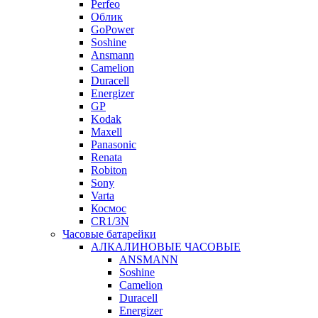
Perfeo
Облик
GoPower
Soshine
Ansmann
Camelion
Duracell
Energizer
GP
Kodak
Maxell
Panasonic
Renata
Robiton
Sony
Varta
Космос
CR1/3N
Часовые батарейки
АЛКАЛИНОВЫЕ ЧАСОВЫЕ
ANSMANN
Soshine
Camelion
Duracell
Energizer