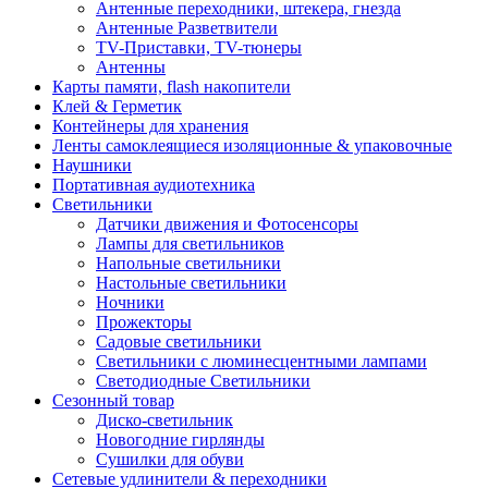
Антенные переходники, штекера, гнезда
Антенные Разветвители
TV-Приставки, TV-тюнеры
Антенны
Карты памяти, flash накопители
Клей & Герметик
Контейнеры для хранения
Ленты самоклеящиеся изоляционные & упаковочные
Наушники
Портативная аудиотехника
Светильники
Датчики движения и Фотосенсоры
Лампы для светильников
Напольные светильники
Настольные светильники
Ночники
Прожекторы
Садовые светильники
Светильники с люминесцентными лампами
Светодиодные Светильники
Сезонный товар
Диско-светильник
Новогодние гирлянды
Сушилки для обуви
Сетевые удлинители & переходники