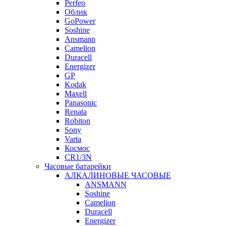
Perfeo
Облик
GoPower
Soshine
Ansmann
Camelion
Duracell
Energizer
GP
Kodak
Maxell
Panasonic
Renata
Robiton
Sony
Varta
Космос
CR1/3N
Часовые батарейки
АЛКАЛИНОВЫЕ ЧАСОВЫЕ
ANSMANN
Soshine
Camelion
Duracell
Energizer