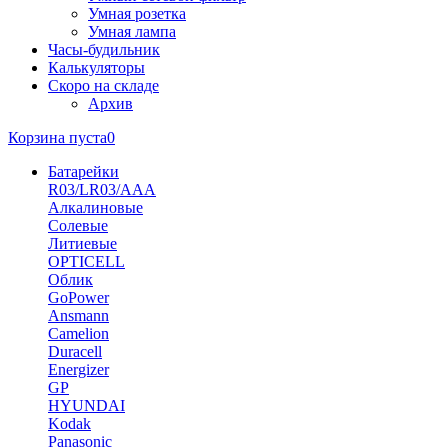
Умная розетка
Умная лампа
Часы-будильник
Калькуляторы
Скоро на складе
Архив
Корзина пуста
0
Батарейки
R03/LR03/AAA
Алкалиновые
Солевые
Литиевые
OPTICELL
Облик
GoPower
Ansmann
Camelion
Duracell
Energizer
GP
HYUNDAI
Kodak
Panasonic