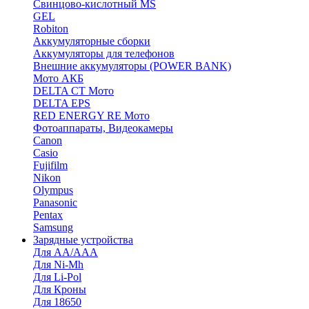
Cвинцово-кислотный MS
GEL
Robiton
Аккумуляторные сборки
Аккумуляторы для телефонов
Внешние аккумуляторы (POWER BANK)
Мото АКБ
DELTA CT Мото
DELTA EPS
RED ENERGY RE Мото
Фотоаппараты, Видеокамеры
Canon
Casio
Fujifilm
Nikon
Olympus
Panasonic
Pentax
Samsung
Зарядные устройства
Для AA/AAA
Для Ni-Mh
Для Li-Pol
Для Кроны
Для 18650