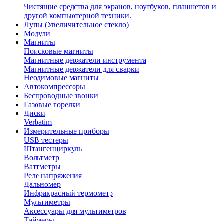
Чистящие средства для экранов, ноутбуков, планшетов и
другой компьютерной техники.
Лупы (Увеличительное стекло)
Модули
Магниты
Поисковые магниты
Магнитные держатели инструмента
Магнитные держатели для сварки
Неодимовые магниты
Автокомпрессоры
Беспроводные звонки
Газовые горелки
Диски
Verbatim
Измерительные приборы
USB тестеры
Штангенциркуль
Вольтметр
Ваттметры
Реле напряжения
Дальномер
Инфракрасный термометр
Мультиметры
Аксессуары для мультиметров
Таймеры