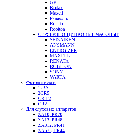
GP
Kodak
Maxell
Panasonic
Renata
Robiton
СЕРЯБРЯНО-ЦИНКОВЫЕ ЧАСОВЫЕ
SEIZAIKEN
ANSMANN
ENERGIZER
MAXELL
RENATA
ROBITON
SONY
VARTA
Фотолитиевые
123A
2CR5
CR-P2
CR2
Для слуховых аппаратов
ZA10, PR70
ZA13, PR48
ZA312, PR41
ZA675, PR44