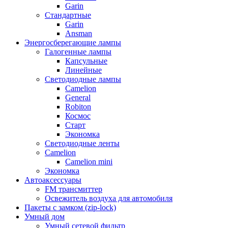
Garin
Стандартные
Garin
Ansman
Энергосберегающие лампы
Галогенные лампы
Капсульные
Линейные
Светодиодные лампы
Camelion
General
Robiton
Космос
Старт
Экономка
Светодиодные ленты
Camelion
Camelion mini
Экономка
Автоаксессуары
FM трансмиттер
Освежитель воздуха для автомобиля
Пакеты с замком (zip-lock)
Умный дом
Умный сетевой фильтр