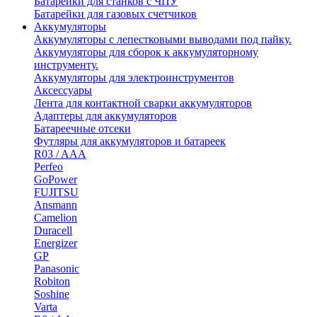
Батарейки для станков с ЧПУ
Батарейки для газовых счетчиков
Аккумуляторы
Аккумуляторы с лепестковыми выводами под пайку.
Аккумуляторы для сборок к аккумуляторному
инструменту.
Аккумуляторы для электроинструментов
Аксессуары
Лента для контактной сварки аккумуляторов
Адаптеры для аккумуляторов
Батареечные отсеки
Футляры для аккумуляторов и батареек
R03 / AAA
Perfeo
GoPower
FUJITSU
Ansmann
Camelion
Duracell
Energizer
GP
Panasonic
Robiton
Soshine
Varta