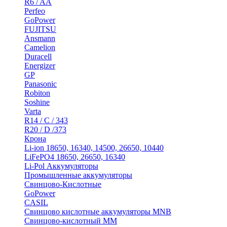
R6 / AA
Perfeo
GoPower
FUJITSU
Ansmann
Camelion
Duracell
Energizer
GP
Panasonic
Robiton
Soshine
Varta
R14 / C / 343
R20 / D /373
Крона
Li-ion 18650, 16340, 14500, 26650, 10440
LiFePO4 18650, 26650, 16340
Li-Pol Аккумуляторы
Промышленные аккумуляторы
Свинцово-Кислотные
GoPower
CASIL
Свинцово кислотные аккумуляторы MNB
Cвинцово-кислотный MM