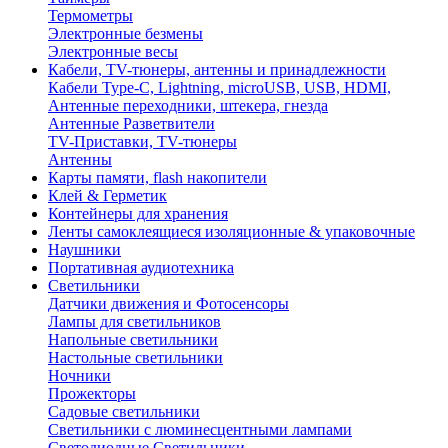
Термометры
Электронные безмены
Электронные весы
Кабели, TV-тюнеры, антенны и принадлежности
Кабели Type-C, Lightning, microUSB, USB, HDMI,
Антенные переходники, штекера, гнезда
Антенные Разветвители
TV-Приставки, TV-тюнеры
Антенны
Карты памяти, flash накопители
Клей & Герметик
Контейнеры для хранения
Ленты самоклеящиеся изоляционные & упаковочные
Наушники
Портативная аудиотехника
Светильники
Датчики движения и Фотосенсоры
Лампы для светильников
Напольные светильники
Настольные светильники
Ночники
Прожекторы
Садовые светильники
Светильники с люминесцентными лампами
Светодиодные Светильники