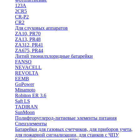
123A
2CR5
CR-P2
CR2
Для слуховых аппаратов
ZA10, PR70
ZA13, PR48
ZA312, PR41
ZA675, PR44
Литий тионилхлоридные батарейки
FANSO
NEVACELL
REVOLTA
EEMB
GoPower
Minamoto
Robiton ER 3.6
Saft LS
TADIRAN
SunMoon
Полифторуглерод-литиевые элементы питания
Спецэлементы
Батарейки для газовых счетчиков, для приборов учета,
для пожарной сигнализации, для станков с ЧПУ