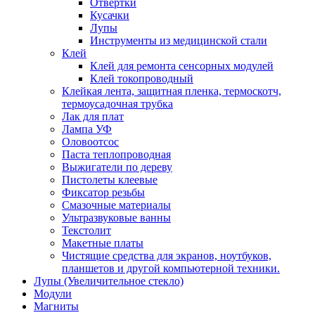
Отвертки
Кусачки
Лупы
Инструменты из медицинской стали
Клей
Клей для ремонта сенсорных модулей
Клей токопроводный
Клейкая лента, защитная пленка, термоскотч,
термоусадочная трубка
Лак для плат
Лампа УФ
Оловоотсос
Паста теплопроводная
Выжигатели по дереву
Пистолеты клеевые
Фиксатор резьбы
Смазочные материалы
Ультразвуковые ванны
Текстолит
Макетные платы
Чистящие средства для экранов, ноутбуков,
планшетов и другой компьютерной техники.
Лупы (Увеличительное стекло)
Модули
Магниты