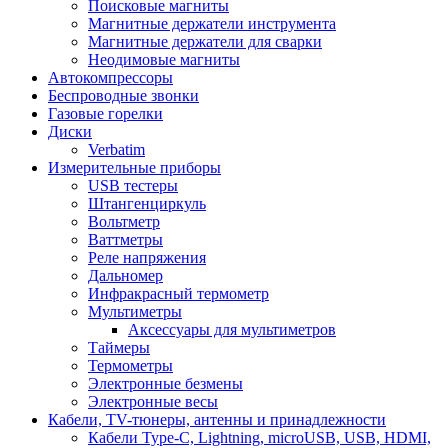
Поисковые магниты
Магнитные держатели инструмента
Магнитные держатели для сварки
Неодимовые магниты
Автокомпрессоры
Беспроводные звонки
Газовые горелки
Диски
Verbatim
Измерительные приборы
USB тестеры
Штангенциркуль
Вольтметр
Ваттметры
Реле напряжения
Дальномер
Инфракрасный термометр
Мультиметры
Аксессуары для мультиметров
Таймеры
Термометры
Электронные безмены
Электронные весы
Кабели, TV-тюнеры, антенны и принадлежности
Кабели Type-C, Lightning, microUSB, USB, HDMI,