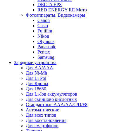
DELTA EPS
RED ENERGY RE Мото
Фотоаппараты, Видеокамеры
Canon
Casio
Fujifilm
Nikon
Olympus
Panasonic
Pentax
Samsung
Зарядные устройства
Для AA/AAA
Для Ni-Mh
Для Li-Pol
Для Кроны
Для 18650
Для Li-Ion аккумуляторов
Для свинцово кислотных
Стандартные ААА/АА/С/D/F8
Автоматические
Для всех типов
Для восстановления
Для смартфонов
Тестеры