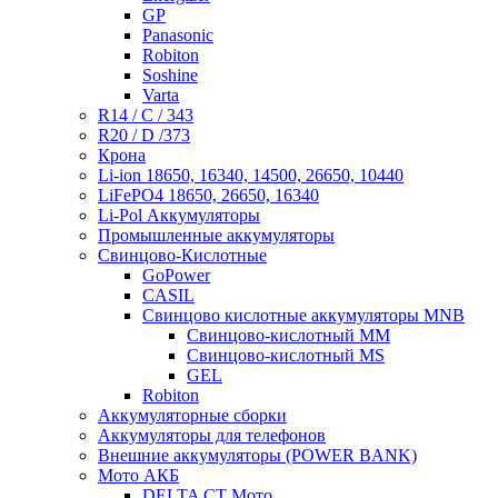
GP
Panasonic
Robiton
Soshine
Varta
R14 / C / 343
R20 / D /373
Крона
Li-ion 18650, 16340, 14500, 26650, 10440
LiFePO4 18650, 26650, 16340
Li-Pol Аккумуляторы
Промышленные аккумуляторы
Свинцово-Кислотные
GoPower
CASIL
Свинцово кислотные аккумуляторы MNB
Cвинцово-кислотный MM
Cвинцово-кислотный MS
GEL
Robiton
Аккумуляторные сборки
Аккумуляторы для телефонов
Внешние аккумуляторы (POWER BANK)
Мото АКБ
DELTA CT Мото