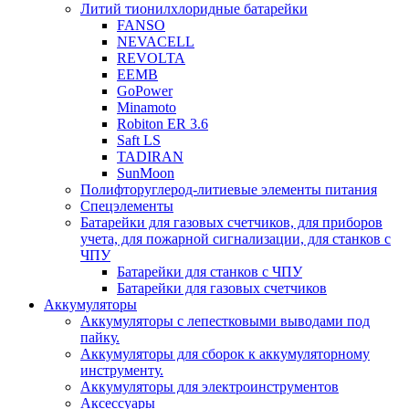
Литий тионилхлоридные батарейки
FANSO
NEVACELL
REVOLTA
EEMB
GoPower
Minamoto
Robiton ER 3.6
Saft LS
TADIRAN
SunMoon
Полифторуглерод-литиевые элементы питания
Спецэлементы
Батарейки для газовых счетчиков, для приборов
учета, для пожарной сигнализации, для станков с
ЧПУ
Батарейки для станков с ЧПУ
Батарейки для газовых счетчиков
Аккумуляторы
Аккумуляторы с лепестковыми выводами под
пайку.
Аккумуляторы для сборок к аккумуляторному
инструменту.
Аккумуляторы для электроинструментов
Аксессуары