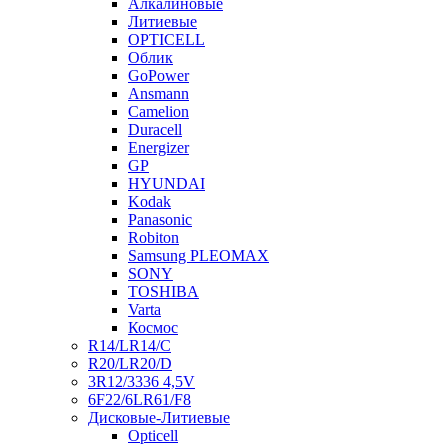
Алкалиновые
Литиевые
OPTICELL
Облик
GoPower
Ansmann
Camelion
Duracell
Energizer
GP
HYUNDAI
Kodak
Panasonic
Robiton
Samsung PLEOMAX
SONY
TOSHIBA
Varta
Космос
R14/LR14/C
R20/LR20/D
3R12/3336 4,5V
6F22/6LR61/F8
Дисковые-Литиевые
Opticell