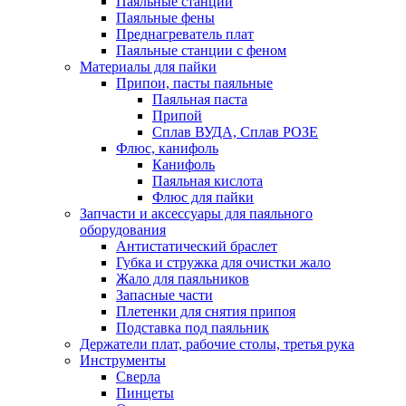
Паяльные станции
Паяльные фены
Преднагреватель плат
Паяльные станции с феном
Материалы для пайки
Припои, пасты паяльные
Паяльная паста
Припой
Сплав ВУДА, Сплав РОЗЕ
Флюс, канифоль
Канифоль
Паяльная кислота
Флюс для пайки
Запчасти и аксессуары для паяльного
оборудования
Антистатический браслет
Губка и стружка для очистки жало
Жало для паяльников
Запасные части
Плетенки для снятия припоя
Подставка под паяльник
Держатели плат, рабочие столы, третья рука
Инструменты
Сверла
Пинцеты