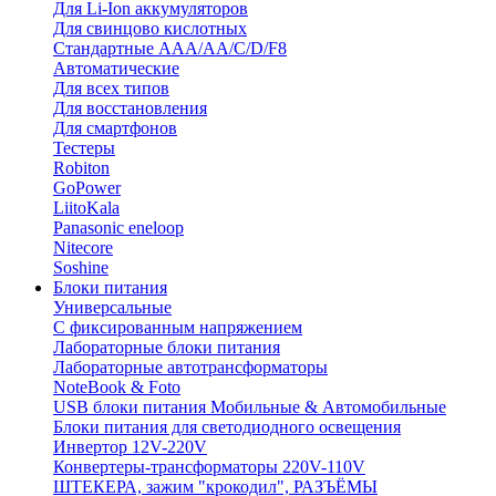
Для Li-Ion аккумуляторов
Для свинцово кислотных
Стандартные ААА/АА/С/D/F8
Автоматические
Для всех типов
Для восстановления
Для смартфонов
Тестеры
Robiton
GoPower
LiitoKala
Panasonic eneloop
Nitecore
Soshine
Блоки питания
Универсальные
C фиксированным напряжением
Лабораторные блоки питания
Лабораторные автотрансформаторы
NoteBook & Foto
USB блоки питания Мобильные & Автомобильные
Блоки питания для светодиодного освещения
Инвертор 12V-220V
Конвертеры-трансформаторы 220V-110V
ШТЕКЕРА, зажим "крокодил", РАЗЪЁМЫ