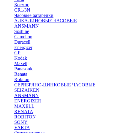
Космос
CR1/3N
Часовые батарейки
АЛКАЛИНОВЫЕ ЧАСОВЫЕ
ANSMANN
Soshine
Camelion
Duracell
Energizer
GP
Kodak
Maxell
Panasonic
Renata
Robiton
СЕРЯБРЯНО-ЦИНКОВЫЕ ЧАСОВЫЕ
SEIZAIKEN
ANSMANN
ENERGIZER
MAXELL
RENATA
ROBITON
SONY
VARTA
Фотолитиевые