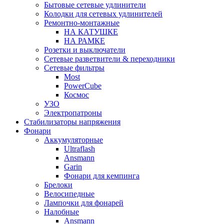
Бытовые сетевые удлинители
Колодки для сетевых удлинителей
Ремонтно-монтажные
НА КАТУШКЕ
НА РАМКЕ
Розетки и выключатели
Сетевые разветвители & переходники
Сетевые фильтры
Most
PowerCube
Космос
УЗО
Электропатроны
Стабилизаторы напряжения
Фонари
Аккумуляторные
Ultraflash
Ansmann
Garin
Фонари для кемпинга
Брелоки
Велосипедные
Лампочки для фонарей
Налобные
Ansmann