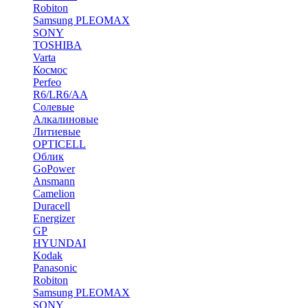
Robiton
Samsung PLEOMAX
SONY
TOSHIBA
Varta
Космос
Perfeo
R6/LR6/AA
Солевые
Алкалиновые
Литиевые
OPTICELL
Облик
GoPower
Ansmann
Camelion
Duracell
Energizer
GP
HYUNDAI
Kodak
Panasonic
Robiton
Samsung PLEOMAX
SONY