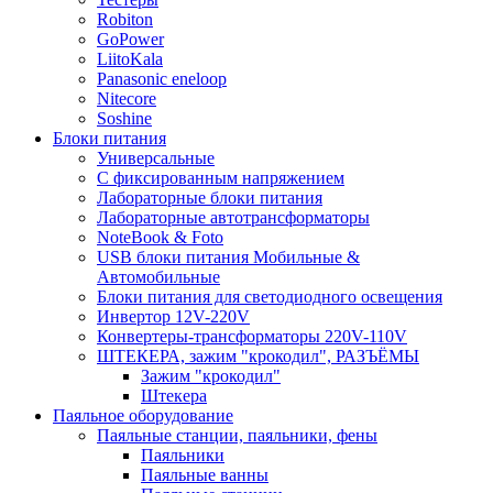
Robiton
GoPower
LiitoKala
Panasonic eneloop
Nitecore
Soshine
Блоки питания
Универсальные
C фиксированным напряжением
Лабораторные блоки питания
Лабораторные автотрансформаторы
NoteBook & Foto
USB блоки питания Мобильные &
Автомобильные
Блоки питания для светодиодного освещения
Инвертор 12V-220V
Конвертеры-трансформаторы 220V-110V
ШТЕКЕРА, зажим "крокодил", РАЗЪЁМЫ
Зажим "крокодил"
Штекера
Паяльное оборудование
Паяльные станции, паяльники, фены
Паяльники
Паяльные ванны