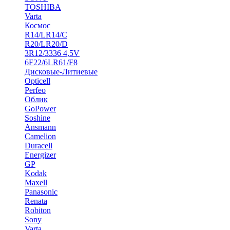
TOSHIBA
Varta
Космос
R14/LR14/C
R20/LR20/D
3R12/3336 4,5V
6F22/6LR61/F8
Дисковые-Литиевые
Opticell
Perfeo
Облик
GoPower
Soshine
Ansmann
Camelion
Duracell
Energizer
GP
Kodak
Maxell
Panasonic
Renata
Robiton
Sony
Varta