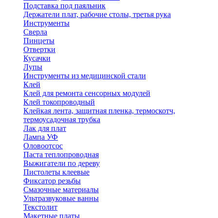
Подставка под паяльник
Держатели плат, рабочие столы, третья рука
Инструменты
Сверла
Пинцеты
Отвертки
Кусачки
Лупы
Инструменты из медицинской стали
Клей
Клей для ремонта сенсорных модулей
Клей токопроводный
Клейкая лента, защитная пленка, термоскотч,
термоусадочная трубка
Лак для плат
Лампа УФ
Оловоотсос
Паста теплопроводная
Выжигатели по дереву
Пистолеты клеевые
Фиксатор резьбы
Смазочные материалы
Ультразвуковые ванны
Текстолит
Макетные платы