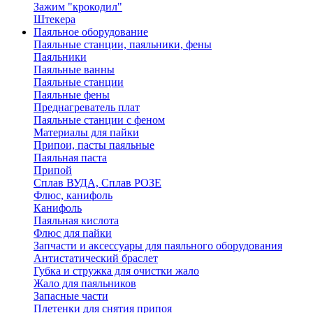
Зажим "крокодил"
Штекера
Паяльное оборудование
Паяльные станции, паяльники, фены
Паяльники
Паяльные ванны
Паяльные станции
Паяльные фены
Преднагреватель плат
Паяльные станции с феном
Материалы для пайки
Припои, пасты паяльные
Паяльная паста
Припой
Сплав ВУДА, Сплав РОЗЕ
Флюс, канифоль
Канифоль
Паяльная кислота
Флюс для пайки
Запчасти и аксессуары для паяльного оборудования
Антистатический браслет
Губка и стружка для очистки жало
Жало для паяльников
Запасные части
Плетенки для снятия припоя