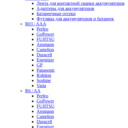
Лента для контактной сварки аккумуляторов
Адаптеры для аккумуляторов
Батареечные отсеки
Футляры для аккумуляторов и батареек
R03 / AAA
Perfeo
GoPower
FUJITSU
Ansmann
Camelion
Duracell
Energizer
GP
Panasonic
Robiton
Soshine
Varta
R6 / AA
Perfeo
GoPower
FUJITSU
Ansmann
Camelion
Duracell
Energizer