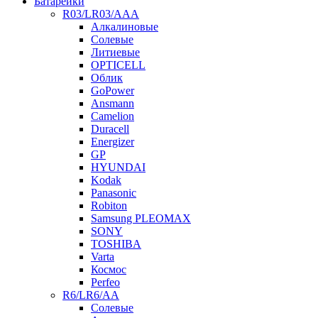
Батарейки
R03/LR03/AAA
Алкалиновые
Солевые
Литиевые
OPTICELL
Облик
GoPower
Ansmann
Camelion
Duracell
Energizer
GP
HYUNDAI
Kodak
Panasonic
Robiton
Samsung PLEOMAX
SONY
TOSHIBA
Varta
Космос
Perfeo
R6/LR6/AA
Солевые