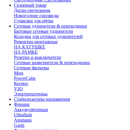
Сезонный товар
Диско-светильник
Новогодние гирлянды
Сушилки для обуви
Сетевые удлинители & переходники
Бытовые сетевые удлинители
Колодки для сетевых удлинителей
Ремонтно-монтажные
НА КАТУШКЕ
НА РАМКЕ
Розетки и выключатели
Сетевые разветвители & переходники
Сетевые фильтры
Most
PowerCube
Космос
УЗО
Электропатроны
Стабилизаторы напряжения
Фонари
Аккумуляторные
Ultraflash
Ansmann
Garin