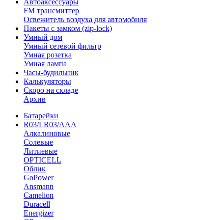
Автоаксессуары
FM трансмиттер
Освежитель воздуха для автомобиля
Пакеты с замком (zip-lock)
Умный дом
Умный сетевой фильтр
Умная розетка
Умная лампа
Часы-будильник
Калькуляторы
Скоро на складе
Архив
Батарейки
R03/LR03/AAA
Алкалиновые
Солевые
Литиевые
OPTICELL
Облик
GoPower
Ansmann
Camelion
Duracell
Energizer