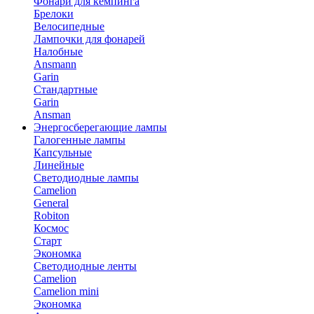
Фонари для кемпинга
Брелоки
Велосипедные
Лампочки для фонарей
Налобные
Ansmann
Garin
Стандартные
Garin
Ansman
Энергосберегающие лампы
Галогенные лампы
Капсульные
Линейные
Светодиодные лампы
Camelion
General
Robiton
Космос
Старт
Экономка
Светодиодные ленты
Camelion
Camelion mini
Экономка