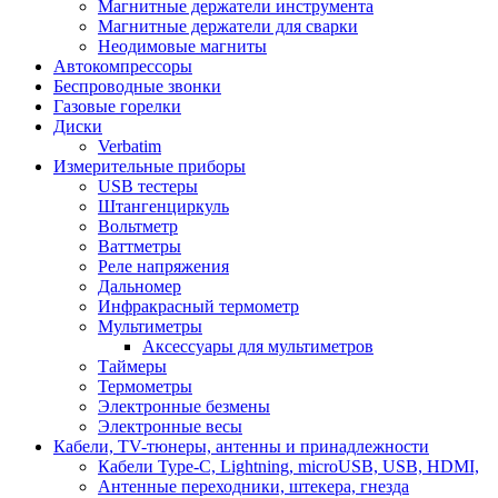
Магнитные держатели инструмента
Магнитные держатели для сварки
Неодимовые магниты
Автокомпрессоры
Беспроводные звонки
Газовые горелки
Диски
Verbatim
Измерительные приборы
USB тестеры
Штангенциркуль
Вольтметр
Ваттметры
Реле напряжения
Дальномер
Инфракрасный термометр
Мультиметры
Аксессуары для мультиметров
Таймеры
Термометры
Электронные безмены
Электронные весы
Кабели, TV-тюнеры, антенны и принадлежности
Кабели Type-C, Lightning, microUSB, USB, HDMI,
Антенные переходники, штекера, гнезда