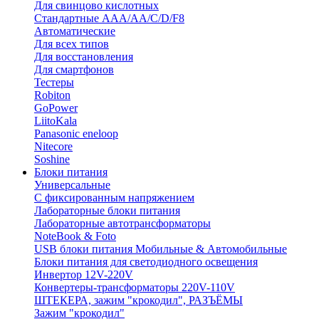
Для свинцово кислотных
Стандартные ААА/АА/С/D/F8
Автоматические
Для всех типов
Для восстановления
Для смартфонов
Тестеры
Robiton
GoPower
LiitoKala
Panasonic eneloop
Nitecore
Soshine
Блоки питания
Универсальные
C фиксированным напряжением
Лабораторные блоки питания
Лабораторные автотрансформаторы
NoteBook & Foto
USB блоки питания Мобильные & Автомобильные
Блоки питания для светодиодного освещения
Инвертор 12V-220V
Конвертеры-трансформаторы 220V-110V
ШТЕКЕРА, зажим "крокодил", РАЗЪЁМЫ
Зажим "крокодил"