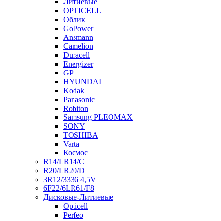
Литиевые
OPTICELL
Облик
GoPower
Ansmann
Camelion
Duracell
Energizer
GP
HYUNDAI
Kodak
Panasonic
Robiton
Samsung PLEOMAX
SONY
TOSHIBA
Varta
Космос
R14/LR14/C
R20/LR20/D
3R12/3336 4,5V
6F22/6LR61/F8
Дисковые-Литиевые
Opticell
Perfeo