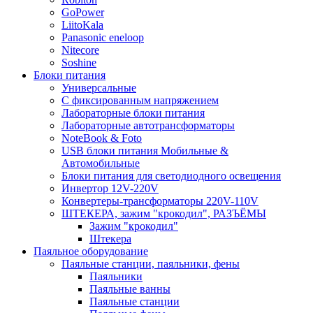
GoPower
LiitoKala
Panasonic eneloop
Nitecore
Soshine
Блоки питания
Универсальные
C фиксированным напряжением
Лабораторные блоки питания
Лабораторные автотрансформаторы
NoteBook & Foto
USB блоки питания Мобильные &
Автомобильные
Блоки питания для светодиодного освещения
Инвертор 12V-220V
Конвертеры-трансформаторы 220V-110V
ШТЕКЕРА, зажим "крокодил", РАЗЪЁМЫ
Зажим "крокодил"
Штекера
Паяльное оборудование
Паяльные станции, паяльники, фены
Паяльники
Паяльные ванны
Паяльные станции