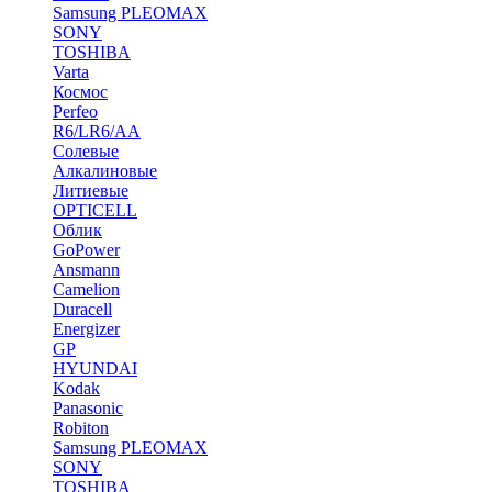
Samsung PLEOMAX
SONY
TOSHIBA
Varta
Космос
Perfeo
R6/LR6/AA
Солевые
Алкалиновые
Литиевые
OPTICELL
Облик
GoPower
Ansmann
Camelion
Duracell
Energizer
GP
HYUNDAI
Kodak
Panasonic
Robiton
Samsung PLEOMAX
SONY
TOSHIBA