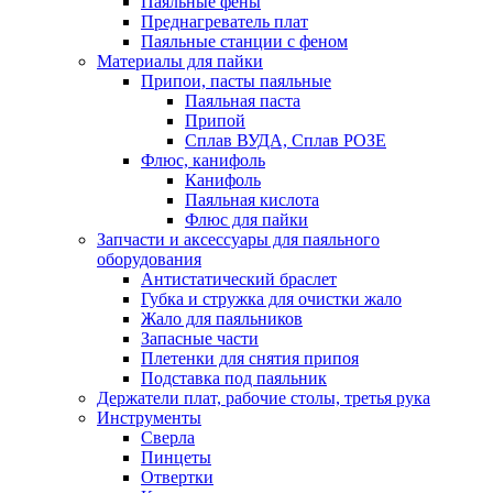
Паяльные фены
Преднагреватель плат
Паяльные станции с феном
Материалы для пайки
Припои, пасты паяльные
Паяльная паста
Припой
Сплав ВУДА, Сплав РОЗЕ
Флюс, канифоль
Канифоль
Паяльная кислота
Флюс для пайки
Запчасти и аксессуары для паяльного
оборудования
Антистатический браслет
Губка и стружка для очистки жало
Жало для паяльников
Запасные части
Плетенки для снятия припоя
Подставка под паяльник
Держатели плат, рабочие столы, третья рука
Инструменты
Сверла
Пинцеты
Отвертки