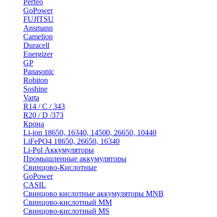
Perfeo
GoPower
FUJITSU
Ansmann
Camelion
Duracell
Energizer
GP
Panasonic
Robiton
Soshine
Varta
R14 / C / 343
R20 / D /373
Крона
Li-ion 18650, 16340, 14500, 26650, 10440
LiFePO4 18650, 26650, 16340
Li-Pol Аккумуляторы
Промышленные аккумуляторы
Свинцово-Кислотные
GoPower
CASIL
Свинцово кислотные аккумуляторы MNB
Cвинцово-кислотный MM
Cвинцово-кислотный MS