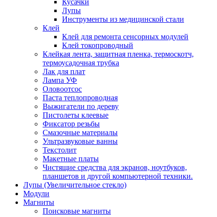
Кусачки
Лупы
Инструменты из медицинской стали
Клей
Клей для ремонта сенсорных модулей
Клей токопроводный
Клейкая лента, защитная пленка, термоскотч,
термоусадочная трубка
Лак для плат
Лампа УФ
Оловоотсос
Паста теплопроводная
Выжигатели по дереву
Пистолеты клеевые
Фиксатор резьбы
Смазочные материалы
Ультразвуковые ванны
Текстолит
Макетные платы
Чистящие средства для экранов, ноутбуков,
планшетов и другой компьютерной техники.
Лупы (Увеличительное стекло)
Модули
Магниты
Поисковые магниты