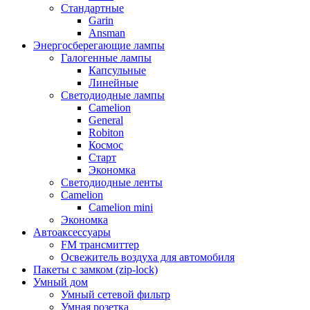
Стандартные
Garin
Ansman
Энергосберегающие лампы
Галогенные лампы
Капсульные
Линейные
Светодиодные лампы
Camelion
General
Robiton
Космос
Старт
Экономка
Светодиодные ленты
Camelion
Camelion mini
Экономка
Автоаксессуары
FM трансмиттер
Освежитель воздуха для автомобиля
Пакеты с замком (zip-lock)
Умный дом
Умный сетевой фильтр
Умная розетка