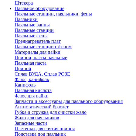
Штекера
Паяльное оборудование
Паяльные станции, паяльники, фены
Паяльники
Паяльные ванны
Паяльные станции
Паяльные фены
Преднагреватель плат
Паяльные станции с феном
Материалы для пайки
Припои, пасты паяльные
Паяльная паста
Припой
Сплав ВУДА, Сплав РОЗЕ
Флюс, канифоль
Канифоль
Паяльная кислота
Флюс для пайки
Запчасти и аксессуары для паяльного оборудования
Антистатический браслет
Губка и стружка для очистки жало
Жало для паяльников
Запасные части
Плетенки для снятия припоя
Подставка под паяльник