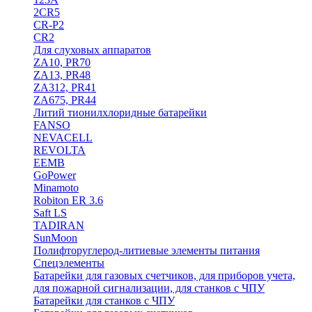
2CR5
CR-P2
CR2
Для слуховых аппаратов
ZA10, PR70
ZA13, PR48
ZA312, PR41
ZA675, PR44
Литий тионилхлоридные батарейки
FANSO
NEVACELL
REVOLTA
EEMB
GoPower
Minamoto
Robiton ER 3.6
Saft LS
TADIRAN
SunMoon
Полифторуглерод-литиевые элементы питания
Спецэлементы
Батарейки для газовых счетчиков, для приборов учета,
для пожарной сигнализации, для станков с ЧПУ
Батарейки для станков с ЧПУ