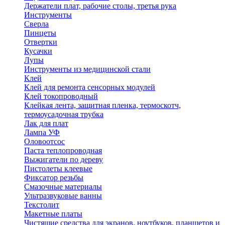
Держатели плат, рабочие столы, третья рука
Инструменты
Сверла
Пинцеты
Отвертки
Кусачки
Лупы
Инструменты из медицинской стали
Клей
Клей для ремонта сенсорных модулей
Клей токопроводный
Клейкая лента, защитная пленка, термоскотч,
термоусадочная трубка
Лак для плат
Лампа УФ
Оловоотсос
Паста теплопроводная
Выжигатели по дереву
Пистолеты клеевые
Фиксатор резьбы
Смазочные материалы
Ультразвуковые ванны
Текстолит
Макетные платы
Чистящие средства для экранов, ноутбуков, планшетов и