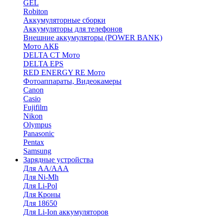
GEL
Robiton
Аккумуляторные сборки
Аккумуляторы для телефонов
Внешние аккумуляторы (POWER BANK)
Мото АКБ
DELTA CT Мото
DELTA EPS
RED ENERGY RE Мото
Фотоаппараты, Видеокамеры
Canon
Casio
Fujifilm
Nikon
Olympus
Panasonic
Pentax
Samsung
Зарядные устройства
Для AA/AAA
Для Ni-Mh
Для Li-Pol
Для Кроны
Для 18650
Для Li-Ion аккумуляторов