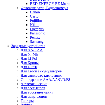
RED ENERGY RE Мото
Фотоаппараты, Видеокамеры
Canon
Casio
Fujifilm
Nikon
Olympus
Panasonic
Pentax
Samsung
Зарядные устройства
Для AA/AAA
Для Ni-Mh
Для Li-Pol
Для Кроны
Для 18650
Для Li-Ion аккумуляторов
Для свинцово кислотных
Стандартные ААА/АА/С/D/F8
Автоматические
Для всех типов
Для восстановления
Для смартфонов
Тестеры
Robiton