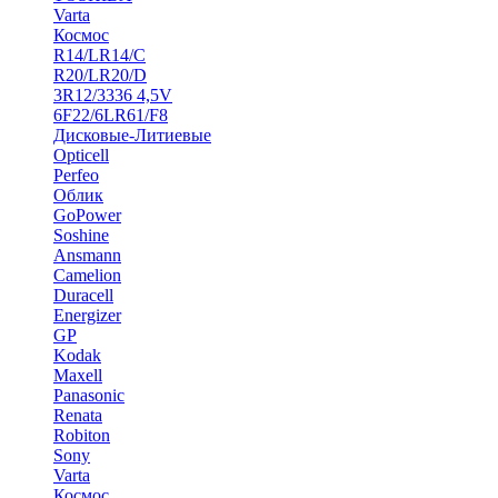
Varta
Космос
R14/LR14/C
R20/LR20/D
3R12/3336 4,5V
6F22/6LR61/F8
Дисковые-Литиевые
Opticell
Perfeo
Облик
GoPower
Soshine
Ansmann
Camelion
Duracell
Energizer
GP
Kodak
Maxell
Panasonic
Renata
Robiton
Sony
Varta
Космос