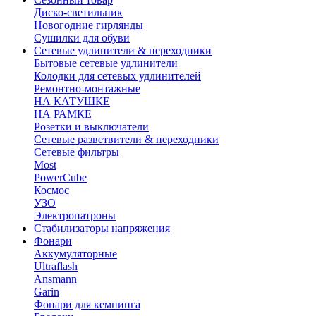
Диско-светильник
Новогодние гирлянды
Сушилки для обуви
Сетевые удлинители & переходники
Бытовые сетевые удлинители
Колодки для сетевых удлинителей
Ремонтно-монтажные
НА КАТУШКЕ
НА РАМКЕ
Розетки и выключатели
Сетевые разветвители & переходники
Сетевые фильтры
Most
PowerCube
Космос
УЗО
Электропатроны
Стабилизаторы напряжения
Фонари
Аккумуляторные
Ultraflash
Ansmann
Garin
Фонари для кемпинга