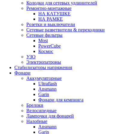
Колодки для сетевых удлинителей
Ремонтно-монтажные
НА КАТУШКЕ
НА РАМКЕ
Розетки и выключатели
Сетевые разветвители & переходники
Сетевые фильтры
Most
PowerCube
Космос
УЗО
Электропатроны
Стабилизаторы напряжения
Фонари
Аккумуляторные
Ultraflash
Ansmann
Garin
Фонари для кемпинга
Брелоки
Велосипедные
Лампочки для фонарей
Налобные
Ansmann
Garin