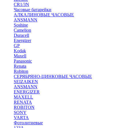
CR1/3N
Часовые батарейки
АЛКАЛИНОВЫЕ ЧАСОВЫЕ
ANSMANN
Soshine
Camelion
Duracell
Energizer
GP
Kodak
Maxell
Panasonic
Renata
Robiton
СЕРЯБРЯНО-ЦИНКОВЫЕ ЧАСОВЫЕ
SEIZAIKEN
ANSMANN
ENERGIZER
MAXELL
RENATA
ROBITON
SONY
VARTA
Фотолитиевые
123A