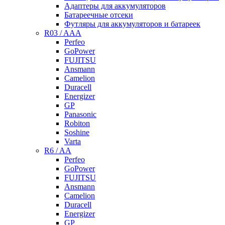
Адаптеры для аккумуляторов
Батареечные отсеки
Футляры для аккумуляторов и батареек
R03 / AAA
Perfeo
GoPower
FUJITSU
Ansmann
Camelion
Duracell
Energizer
GP
Panasonic
Robiton
Soshine
Varta
R6 / AA
Perfeo
GoPower
FUJITSU
Ansmann
Camelion
Duracell
Energizer
GP