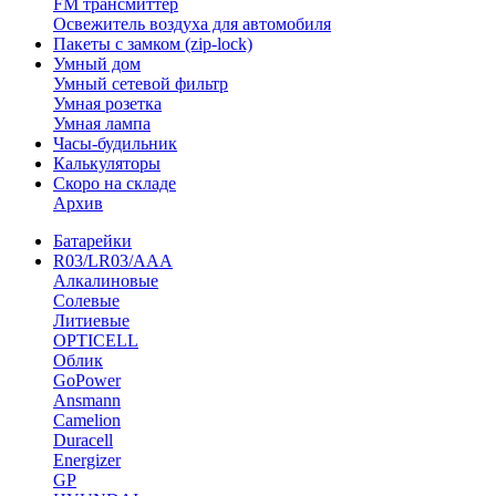
FM трансмиттер
Освежитель воздуха для автомобиля
Пакеты с замком (zip-lock)
Умный дом
Умный сетевой фильтр
Умная розетка
Умная лампа
Часы-будильник
Калькуляторы
Скоро на складе
Архив
Батарейки
R03/LR03/AAA
Алкалиновые
Солевые
Литиевые
OPTICELL
Облик
GoPower
Ansmann
Camelion
Duracell
Energizer
GP