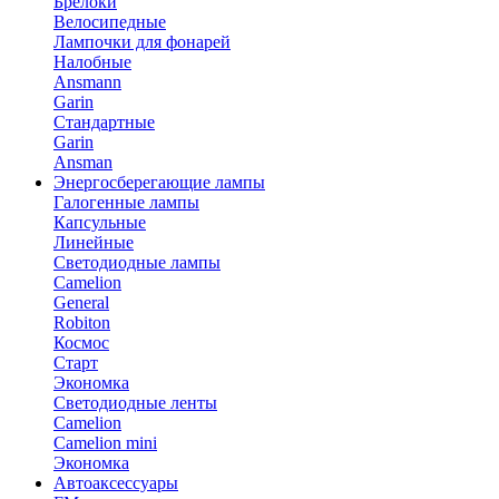
Брелоки
Велосипедные
Лампочки для фонарей
Налобные
Ansmann
Garin
Стандартные
Garin
Ansman
Энергосберегающие лампы
Галогенные лампы
Капсульные
Линейные
Светодиодные лампы
Camelion
General
Robiton
Космос
Старт
Экономка
Светодиодные ленты
Camelion
Camelion mini
Экономка
Автоаксессуары