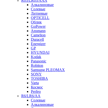
R03/LR03/AAA
Алкалиновые
Солевые
Литиевые
OPTICELL
Облик
GoPower
Ansmann
Camelion
Duracell
Energizer
GP
HYUNDAI
Kodak
Panasonic
Robiton
Samsung PLEOMAX
SONY
TOSHIBA
Varta
Космос
Perfeo
R6/LR6/AA
Солевые
Алкалиновые