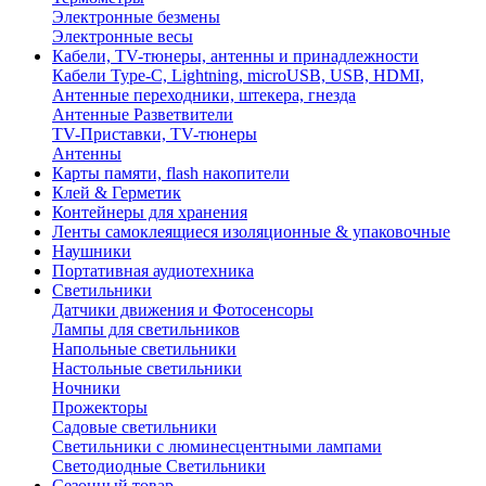
Электронные безмены
Электронные весы
Кабели, TV-тюнеры, антенны и принадлежности
Кабели Type-C, Lightning, microUSB, USB, HDMI,
Антенные переходники, штекера, гнезда
Антенные Разветвители
TV-Приставки, TV-тюнеры
Антенны
Карты памяти, flash накопители
Клей & Герметик
Контейнеры для хранения
Ленты самоклеящиеся изоляционные & упаковочные
Наушники
Портативная аудиотехника
Светильники
Датчики движения и Фотосенсоры
Лампы для светильников
Напольные светильники
Настольные светильники
Ночники
Прожекторы
Садовые светильники
Светильники с люминесцентными лампами
Светодиодные Светильники
Сезонный товар