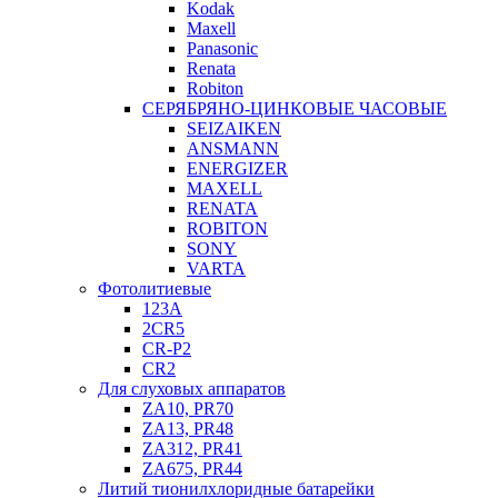
Kodak
Maxell
Panasonic
Renata
Robiton
СЕРЯБРЯНО-ЦИНКОВЫЕ ЧАСОВЫЕ
SEIZAIKEN
ANSMANN
ENERGIZER
MAXELL
RENATA
ROBITON
SONY
VARTA
Фотолитиевые
123A
2CR5
CR-P2
CR2
Для слуховых аппаратов
ZA10, PR70
ZA13, PR48
ZA312, PR41
ZA675, PR44
Литий тионилхлоридные батарейки