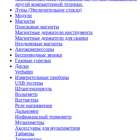
другой компьютерной техники.
Лупы (Увеличительное стекло)
Модули
Магниты
Поисковые магниты
Магнитные держатели инструмента
Магнитные держатели для сварки
Неодимовые магниты
Автокомпрессоры
Беспроводные звонки
Газовые горелки
Диски
Verbatim
Измерительные приборы
USB тестеры
Штангенциркуль
Вольтметр
Ваттметры
Реле напряжения
Дальномер
Инфракрасный термометр
Мультиметры
Аксессуары для мультиметров
Таймеры
Термометры