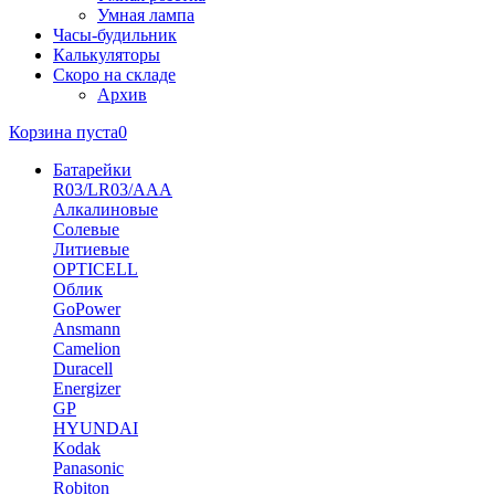
Умная лампа
Часы-будильник
Калькуляторы
Скоро на складе
Архив
Корзина пуста
0
Батарейки
R03/LR03/AAA
Алкалиновые
Солевые
Литиевые
OPTICELL
Облик
GoPower
Ansmann
Camelion
Duracell
Energizer
GP
HYUNDAI
Kodak
Panasonic
Robiton