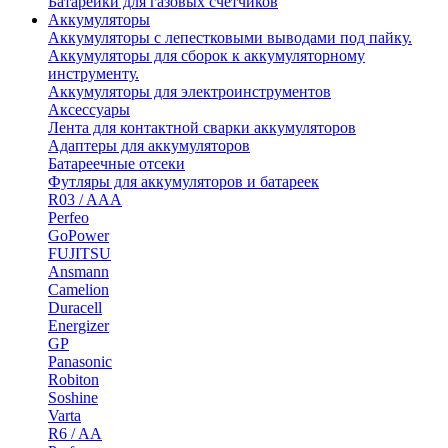
Батарейки для газовых счетчиков
Аккумуляторы
Аккумуляторы с лепестковыми выводами под пайку.
Аккумуляторы для сборок к аккумуляторному
инструменту.
Аккумуляторы для электроинструментов
Аксессуары
Лента для контактной сварки аккумуляторов
Адаптеры для аккумуляторов
Батареечные отсеки
Футляры для аккумуляторов и батареек
R03 / AAA
Perfeo
GoPower
FUJITSU
Ansmann
Camelion
Duracell
Energizer
GP
Panasonic
Robiton
Soshine
Varta
R6 / AA