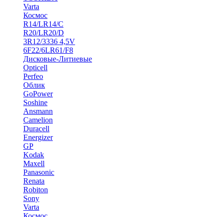
Varta
Космос
R14/LR14/C
R20/LR20/D
3R12/3336 4,5V
6F22/6LR61/F8
Дисковые-Литиевые
Opticell
Perfeo
Облик
GoPower
Soshine
Ansmann
Camelion
Duracell
Energizer
GP
Kodak
Maxell
Panasonic
Renata
Robiton
Sony
Varta
Космос