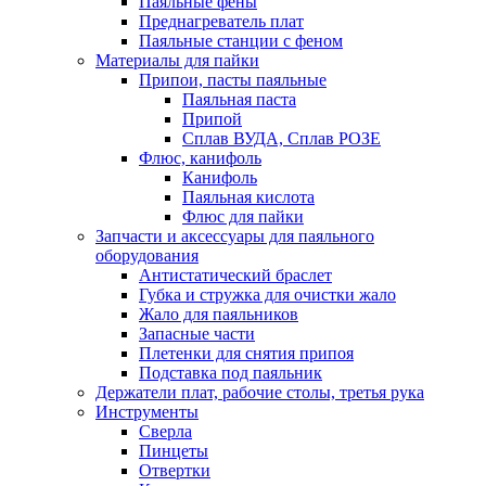
Паяльные фены
Преднагреватель плат
Паяльные станции с феном
Материалы для пайки
Припои, пасты паяльные
Паяльная паста
Припой
Сплав ВУДА, Сплав РОЗЕ
Флюс, канифоль
Канифоль
Паяльная кислота
Флюс для пайки
Запчасти и аксессуары для паяльного
оборудования
Антистатический браслет
Губка и стружка для очистки жало
Жало для паяльников
Запасные части
Плетенки для снятия припоя
Подставка под паяльник
Держатели плат, рабочие столы, третья рука
Инструменты
Сверла
Пинцеты
Отвертки