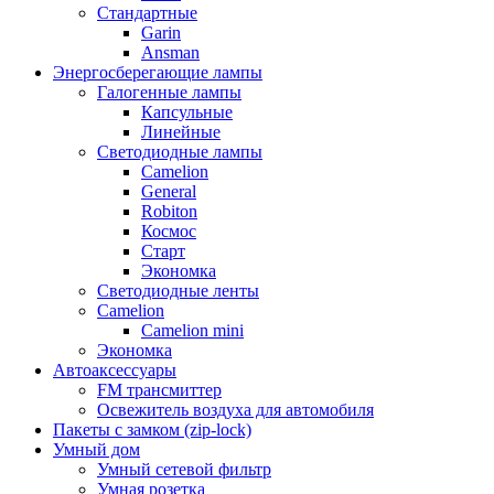
Стандартные
Garin
Ansman
Энергосберегающие лампы
Галогенные лампы
Капсульные
Линейные
Светодиодные лампы
Camelion
General
Robiton
Космос
Старт
Экономка
Светодиодные ленты
Camelion
Camelion mini
Экономка
Автоаксессуары
FM трансмиттер
Освежитель воздуха для автомобиля
Пакеты с замком (zip-lock)
Умный дом
Умный сетевой фильтр
Умная розетка