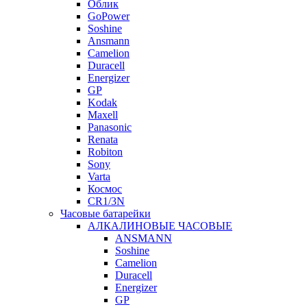
Облик
GoPower
Soshine
Ansmann
Camelion
Duracell
Energizer
GP
Kodak
Maxell
Panasonic
Renata
Robiton
Sony
Varta
Космос
CR1/3N
Часовые батарейки
АЛКАЛИНОВЫЕ ЧАСОВЫЕ
ANSMANN
Soshine
Camelion
Duracell
Energizer
GP