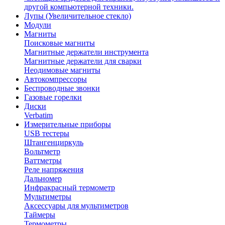
другой компьютерной техники.
Лупы (Увеличительное стекло)
Модули
Магниты
Поисковые магниты
Магнитные держатели инструмента
Магнитные держатели для сварки
Неодимовые магниты
Автокомпрессоры
Беспроводные звонки
Газовые горелки
Диски
Verbatim
Измерительные приборы
USB тестеры
Штангенциркуль
Вольтметр
Ваттметры
Реле напряжения
Дальномер
Инфракрасный термометр
Мультиметры
Аксессуары для мультиметров
Таймеры
Термометры