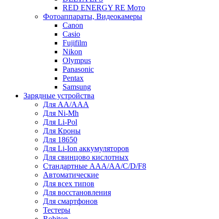
RED ENERGY RE Мото
Фотоаппараты, Видеокамеры
Canon
Casio
Fujifilm
Nikon
Olympus
Panasonic
Pentax
Samsung
Зарядные устройства
Для AA/AAA
Для Ni-Mh
Для Li-Pol
Для Кроны
Для 18650
Для Li-Ion аккумуляторов
Для свинцово кислотных
Стандартные ААА/АА/С/D/F8
Автоматические
Для всех типов
Для восстановления
Для смартфонов
Тестеры
Robiton