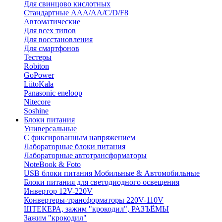
Для свинцово кислотных
Стандартные ААА/АА/С/D/F8
Автоматические
Для всех типов
Для восстановления
Для смартфонов
Тестеры
Robiton
GoPower
LiitoKala
Panasonic eneloop
Nitecore
Soshine
Блоки питания
Универсальные
C фиксированным напряжением
Лабораторные блоки питания
Лабораторные автотрансформаторы
NoteBook & Foto
USB блоки питания Мобильные & Автомобильные
Блоки питания для светодиодного освещения
Инвертор 12V-220V
Конвертеры-трансформаторы 220V-110V
ШТЕКЕРА, зажим "крокодил", РАЗЪЁМЫ
Зажим "крокодил"