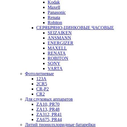
Kodak
Maxell
Panasonic
Renata
Robiton
СЕРЯБРЯНО-ЦИНКОВЫЕ ЧАСОВЫЕ
SEIZAIKEN
ANSMANN
ENERGIZER
MAXELL
RENATA
ROBITON
SONY
VARTA
Фотолитиевые
123A
2CR5
CR-P2
CR2
Для слуховых аппаратов
ZA10, PR70
ZA13, PR48
ZA312, PR41
ZA675, PR44
Литий тионилхлоридные батарейки