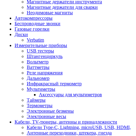
Магнитные держатели инструмента
Магнитные держатели для сварки
Неодимовые магниты
Автокомпрессоры
Беспроводные звонки
Газовые горелки
Диски
Verbatim
Измерительные приборы
USB тестеры
Штангенциркуль
Вольтметр
Ваттметры
Реле напряжения
Дальномер
Инфракрасный термометр
Мультиметры
Аксессуары для мультиметров
Таймеры
Термометры
Электронные безмены
Электронные весы
Кабели, TV-тюнеры, антенны и принадлежности
Кабели Type-C, Lightning, microUSB, USB, HDMI,
Антенные переходники, штекера, гнезда