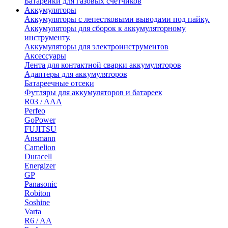
Батарейки для газовых счетчиков
Аккумуляторы
Аккумуляторы с лепестковыми выводами под пайку.
Аккумуляторы для сборок к аккумуляторному
инструменту.
Аккумуляторы для электроинструментов
Аксессуары
Лента для контактной сварки аккумуляторов
Адаптеры для аккумуляторов
Батареечные отсеки
Футляры для аккумуляторов и батареек
R03 / AAA
Perfeo
GoPower
FUJITSU
Ansmann
Camelion
Duracell
Energizer
GP
Panasonic
Robiton
Soshine
Varta
R6 / AA