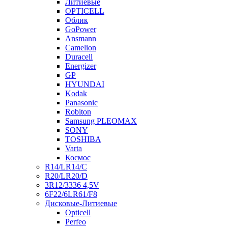
Литиевые
OPTICELL
Облик
GoPower
Ansmann
Camelion
Duracell
Energizer
GP
HYUNDAI
Kodak
Panasonic
Robiton
Samsung PLEOMAX
SONY
TOSHIBA
Varta
Космос
R14/LR14/C
R20/LR20/D
3R12/3336 4,5V
6F22/6LR61/F8
Дисковые-Литиевые
Opticell
Perfeo