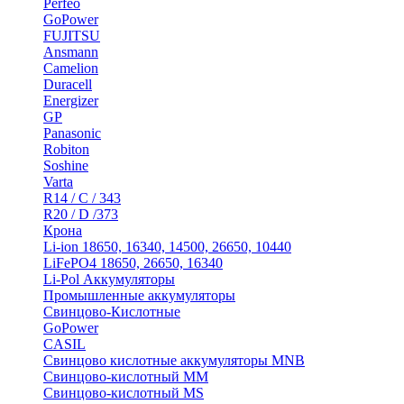
Perfeo
GoPower
FUJITSU
Ansmann
Camelion
Duracell
Energizer
GP
Panasonic
Robiton
Soshine
Varta
R14 / C / 343
R20 / D /373
Крона
Li-ion 18650, 16340, 14500, 26650, 10440
LiFePO4 18650, 26650, 16340
Li-Pol Аккумуляторы
Промышленные аккумуляторы
Свинцово-Кислотные
GoPower
CASIL
Свинцово кислотные аккумуляторы MNB
Cвинцово-кислотный MM
Cвинцово-кислотный MS