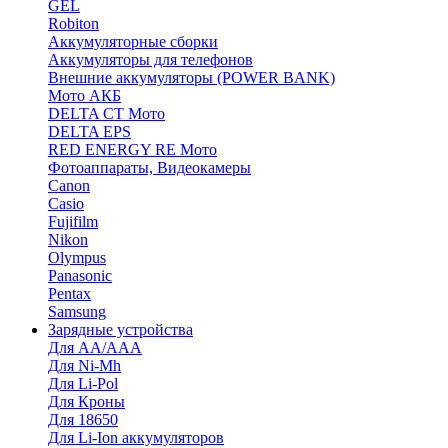
GEL
Robiton
Аккумуляторные сборки
Аккумуляторы для телефонов
Внешние аккумуляторы (POWER BANK)
Мото АКБ
DELTA CT Мото
DELTA EPS
RED ENERGY RE Мото
Фотоаппараты, Видеокамеры
Canon
Casio
Fujifilm
Nikon
Olympus
Panasonic
Pentax
Samsung
Зарядные устройства
Для AA/AAA
Для Ni-Mh
Для Li-Pol
Для Кроны
Для 18650
Для Li-Ion аккумуляторов