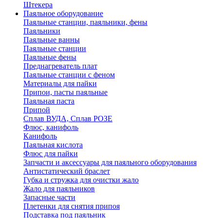
Штекера
Паяльное оборудование
Паяльные станции, паяльники, фены
Паяльники
Паяльные ванны
Паяльные станции
Паяльные фены
Преднагреватель плат
Паяльные станции с феном
Материалы для пайки
Припои, пасты паяльные
Паяльная паста
Припой
Сплав ВУДА, Сплав РОЗЕ
Флюс, канифоль
Канифоль
Паяльная кислота
Флюс для пайки
Запчасти и аксессуары для паяльного оборудования
Антистатический браслет
Губка и стружка для очистки жало
Жало для паяльников
Запасные части
Плетенки для снятия припоя
Подставка под паяльник