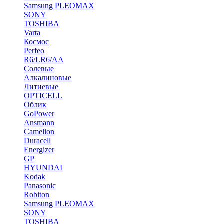
Samsung PLEOMAX
SONY
TOSHIBA
Varta
Космос
Perfeo
R6/LR6/AA
Солевые
Алкалиновые
Литиевые
OPTICELL
Облик
GoPower
Ansmann
Camelion
Duracell
Energizer
GP
HYUNDAI
Kodak
Panasonic
Robiton
Samsung PLEOMAX
SONY
TOSHIBA