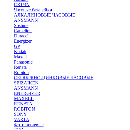
CR1/3N
Часовые батарейки
АЛКАЛИНОВЫЕ ЧАСОВЫЕ
ANSMANN
Soshine
Camelion
Duracell
Energizer
GP
Kodak
Maxell
Panasonic
Renata
Robiton
СЕРЯБРЯНО-ЦИНКОВЫЕ ЧАСОВЫЕ
SEIZAIKEN
ANSMANN
ENERGIZER
MAXELL
RENATA
ROBITON
SONY
VARTA
Фотолитиевые
123A