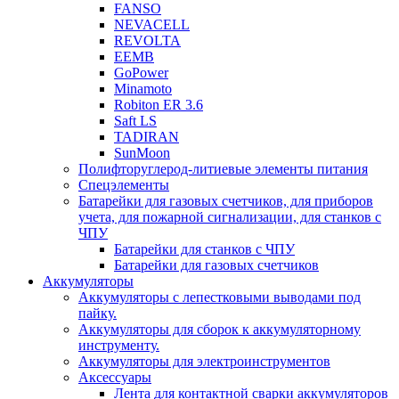
FANSO
NEVACELL
REVOLTA
EEMB
GoPower
Minamoto
Robiton ER 3.6
Saft LS
TADIRAN
SunMoon
Полифторуглерод-литиевые элементы питания
Спецэлементы
Батарейки для газовых счетчиков, для приборов
учета, для пожарной сигнализации, для станков с
ЧПУ
Батарейки для станков с ЧПУ
Батарейки для газовых счетчиков
Аккумуляторы
Аккумуляторы с лепестковыми выводами под
пайку.
Аккумуляторы для сборок к аккумуляторному
инструменту.
Аккумуляторы для электроинструментов
Аксессуары
Лента для контактной сварки аккумуляторов