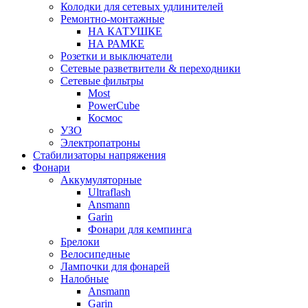
Колодки для сетевых удлинителей
Ремонтно-монтажные
НА КАТУШКЕ
НА РАМКЕ
Розетки и выключатели
Сетевые разветвители & переходники
Сетевые фильтры
Most
PowerCube
Космос
УЗО
Электропатроны
Стабилизаторы напряжения
Фонари
Аккумуляторные
Ultraflash
Ansmann
Garin
Фонари для кемпинга
Брелоки
Велосипедные
Лампочки для фонарей
Налобные
Ansmann
Garin