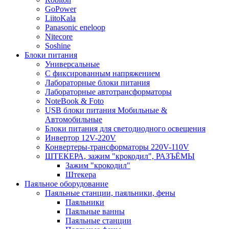
GoPower
LiitoKala
Panasonic eneloop
Nitecore
Soshine
Блоки питания
Универсальные
C фиксированным напряжением
Лабораторные блоки питания
Лабораторные автотрансформаторы
NoteBook & Foto
USB блоки питания Мобильные &
Автомобильные
Блоки питания для светодиодного освещения
Инвертор 12V-220V
Конвертеры-трансформаторы 220V-110V
ШТЕКЕРА, зажим "крокодил", РАЗЪЁМЫ
Зажим "крокодил"
Штекера
Паяльное оборудование
Паяльные станции, паяльники, фены
Паяльники
Паяльные ванны
Паяльные станции