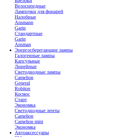
Брелоки
Велосипедные
Лампочки для фонарей
Налобные
Ansmann
Garin
Стандартные
Garin
Ansman
Энергосберегающие лампы
Галогенные лампы
Капсульные
Линейные
Светодиодные лампы
Camelion
General
Robiton
Космос
Старт
Экономка
Светодиодные ленты
Camelion
Camelion mini
Экономка
Автоаксессуары