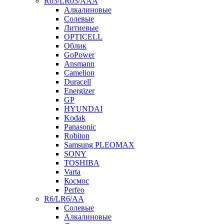
R03/LR03/AAA
Алкалиновые
Солевые
Литиевые
OPTICELL
Облик
GoPower
Ansmann
Camelion
Duracell
Energizer
GP
HYUNDAI
Kodak
Panasonic
Robiton
Samsung PLEOMAX
SONY
TOSHIBA
Varta
Космос
Perfeo
R6/LR6/AA
Солевые
Алкалиновые