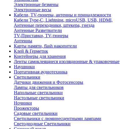
Электронные безмены
Электронные весы
Кабели, TV-тюнеры, антенны и принадлежности
Кабели Type-C, Lightning, microUSB, USB, HDMI,
Антенные переходники, штекера, гнезда
Антенные Разветвители
TV-Приставки, TV-тюнеры
Антенны
Карты памяти, flash накопители
Клей & Герметик
Контейнеры для хранения
Ленты самоклеящиеся изоляционные & упаковочные
Наушники
Портативная аудиотехника
Светильники
Датчики движения и Фотосенсоры
Лампы для светильников
Напольные светильники
Настольные светильники
Ночники
Прожекторы
Садовые светильники
Светильники с люминесцентными лампами
Светодиодные Светильники
Сезонный товар