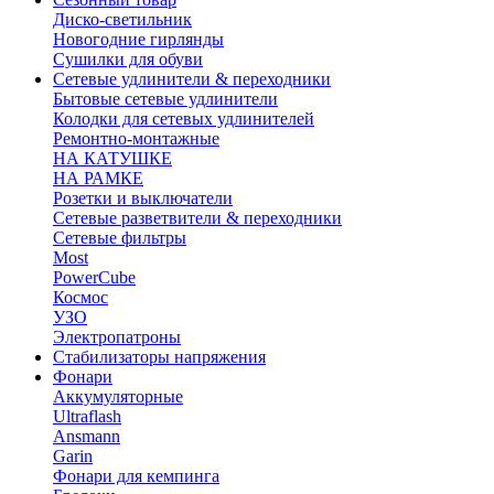
Диско-светильник
Новогодние гирлянды
Сушилки для обуви
Сетевые удлинители & переходники
Бытовые сетевые удлинители
Колодки для сетевых удлинителей
Ремонтно-монтажные
НА КАТУШКЕ
НА РАМКЕ
Розетки и выключатели
Сетевые разветвители & переходники
Сетевые фильтры
Most
PowerCube
Космос
УЗО
Электропатроны
Стабилизаторы напряжения
Фонари
Аккумуляторные
Ultraflash
Ansmann
Garin
Фонари для кемпинга