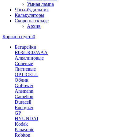
Умная лампа
Часы-будильник
Калькуляторы
Скоро на складе
Архив
Корзина пуста
0
Батарейки
R03/LR03/AAA
Алкалиновые
Солевые
Литиевые
OPTICELL
Облик
GoPower
Ansmann
Camelion
Duracell
Energizer
GP
HYUNDAI
Kodak
Panasonic
Robiton