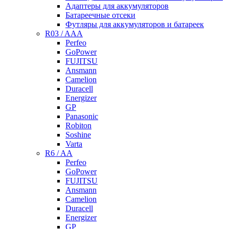
Адаптеры для аккумуляторов
Батареечные отсеки
Футляры для аккумуляторов и батареек
R03 / AAA
Perfeo
GoPower
FUJITSU
Ansmann
Camelion
Duracell
Energizer
GP
Panasonic
Robiton
Soshine
Varta
R6 / AA
Perfeo
GoPower
FUJITSU
Ansmann
Camelion
Duracell
Energizer
GP