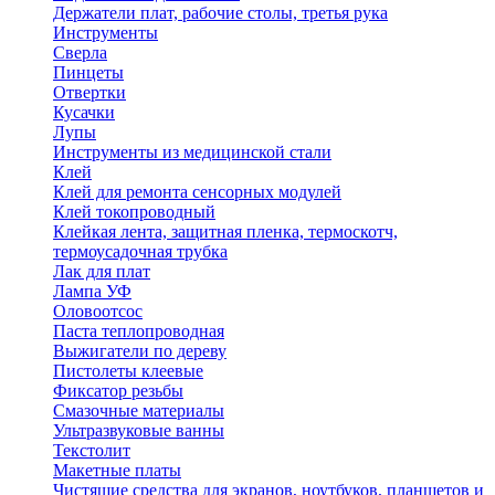
Держатели плат, рабочие столы, третья рука
Инструменты
Сверла
Пинцеты
Отвертки
Кусачки
Лупы
Инструменты из медицинской стали
Клей
Клей для ремонта сенсорных модулей
Клей токопроводный
Клейкая лента, защитная пленка, термоскотч,
термоусадочная трубка
Лак для плат
Лампа УФ
Оловоотсос
Паста теплопроводная
Выжигатели по дереву
Пистолеты клеевые
Фиксатор резьбы
Смазочные материалы
Ультразвуковые ванны
Текстолит
Макетные платы
Чистящие средства для экранов, ноутбуков, планшетов и