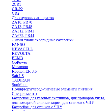
2CR5
CR-P2
CR2
Для слуховых аппаратов
ZA10, PR70
ZA13, PR48
ZA312, PR41
ZA675, PR44
Литий тионилхлоридные батарейки
FANSO
NEVACELL
REVOLTA
EEMB
GoPower
Minamoto
Robiton ER 3.6
Saft LS
TADIRAN
SunMoon
Полифторуглерод-литиевые элементы питания
Спецэлементы
Батарейки для газовых счетчиков, для приборов учета,
для пожарной сигнализации, для станков с ЧПУ
Батарейки для станков с ЧПУ