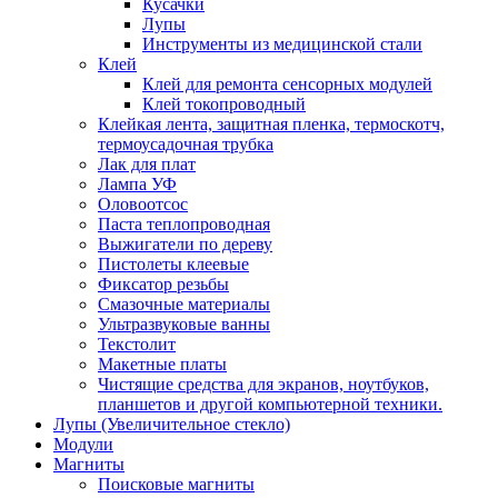
Кусачки
Лупы
Инструменты из медицинской стали
Клей
Клей для ремонта сенсорных модулей
Клей токопроводный
Клейкая лента, защитная пленка, термоскотч,
термоусадочная трубка
Лак для плат
Лампа УФ
Оловоотсос
Паста теплопроводная
Выжигатели по дереву
Пистолеты клеевые
Фиксатор резьбы
Смазочные материалы
Ультразвуковые ванны
Текстолит
Макетные платы
Чистящие средства для экранов, ноутбуков,
планшетов и другой компьютерной техники.
Лупы (Увеличительное стекло)
Модули
Магниты
Поисковые магниты