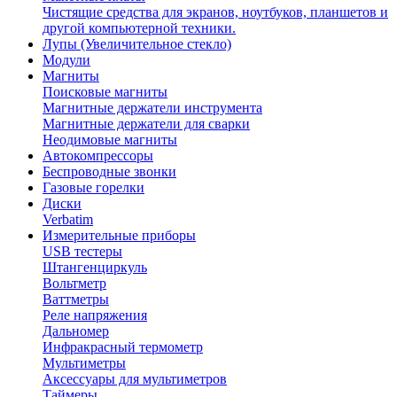
Чистящие средства для экранов, ноутбуков, планшетов и
другой компьютерной техники.
Лупы (Увеличительное стекло)
Модули
Магниты
Поисковые магниты
Магнитные держатели инструмента
Магнитные держатели для сварки
Неодимовые магниты
Автокомпрессоры
Беспроводные звонки
Газовые горелки
Диски
Verbatim
Измерительные приборы
USB тестеры
Штангенциркуль
Вольтметр
Ваттметры
Реле напряжения
Дальномер
Инфракрасный термометр
Мультиметры
Аксессуары для мультиметров
Таймеры