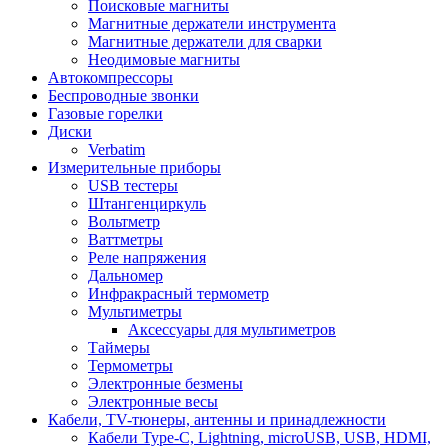
Поисковые магниты
Магнитные держатели инструмента
Магнитные держатели для сварки
Неодимовые магниты
Автокомпрессоры
Беспроводные звонки
Газовые горелки
Диски
Verbatim
Измерительные приборы
USB тестеры
Штангенциркуль
Вольтметр
Ваттметры
Реле напряжения
Дальномер
Инфракрасный термометр
Мультиметры
Аксессуары для мультиметров
Таймеры
Термометры
Электронные безмены
Электронные весы
Кабели, TV-тюнеры, антенны и принадлежности
Кабели Type-C, Lightning, microUSB, USB, HDMI,