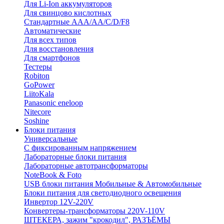
Для Li-Ion аккумуляторов
Для свинцово кислотных
Стандартные ААА/АА/С/D/F8
Автоматические
Для всех типов
Для восстановления
Для смартфонов
Тестеры
Robiton
GoPower
LiitoKala
Panasonic eneloop
Nitecore
Soshine
Блоки питания
Универсальные
C фиксированным напряжением
Лабораторные блоки питания
Лабораторные автотрансформаторы
NoteBook & Foto
USB блоки питания Мобильные & Автомобильные
Блоки питания для светодиодного освещения
Инвертор 12V-220V
Конвертеры-трансформаторы 220V-110V
ШТЕКЕРА, зажим "крокодил", РАЗЪЁМЫ