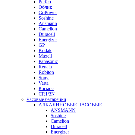
Perfeo
Облик
GoPower
Soshine
Ansmann
Camelion
Duracell
Energizer
GP
Kodak
Maxell
Panasonic
Renata
Robiton
Sony
Varta
Космос
CR1/3N
Часовые батарейки
АЛКАЛИНОВЫЕ ЧАСОВЫЕ
ANSMANN
Soshine
Camelion
Duracell
Energizer