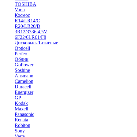
TOSHIBA
Varta
Космос
R14/LR14/C
R20/LR20/D
3R12/3336 4,5V
6F22/6LR61/F8
Дисковые-Литиевые
Opticell
Perfeo
Облик
GoPower
Soshine
Ansmann
Camelion
Duracell
Energizer
GP
Kodak
Maxell
Panasonic
Renata
Robiton
Sony
Varta