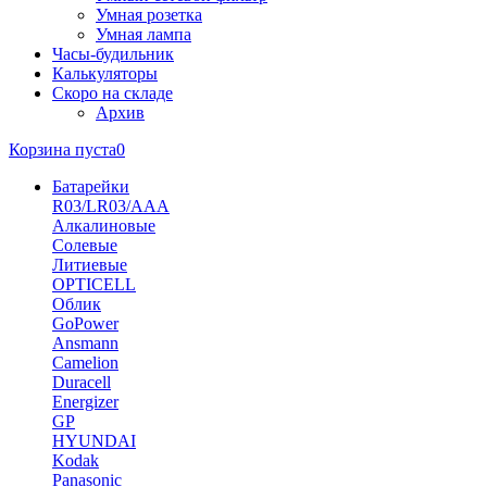
Умная розетка
Умная лампа
Часы-будильник
Калькуляторы
Скоро на складе
Архив
Корзина пуста
0
Батарейки
R03/LR03/AAA
Алкалиновые
Солевые
Литиевые
OPTICELL
Облик
GoPower
Ansmann
Camelion
Duracell
Energizer
GP
HYUNDAI
Kodak
Panasonic