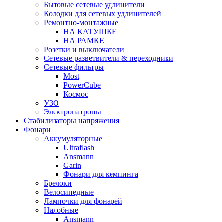
Бытовые сетевые удлинители
Колодки для сетевых удлинителей
Ремонтно-монтажные
НА КАТУШКЕ
НА РАМКЕ
Розетки и выключатели
Сетевые разветвители & переходники
Сетевые фильтры
Most
PowerCube
Космос
УЗО
Электропатроны
Стабилизаторы напряжения
Фонари
Аккумуляторные
Ultraflash
Ansmann
Garin
Фонари для кемпинга
Брелоки
Велосипедные
Лампочки для фонарей
Налобные
Ansmann