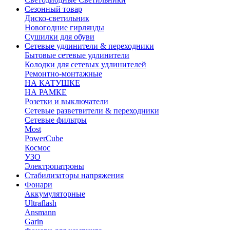
Сезонный товар
Диско-светильник
Новогодние гирлянды
Сушилки для обуви
Сетевые удлинители & переходники
Бытовые сетевые удлинители
Колодки для сетевых удлинителей
Ремонтно-монтажные
НА КАТУШКЕ
НА РАМКЕ
Розетки и выключатели
Сетевые разветвители & переходники
Сетевые фильтры
Most
PowerCube
Космос
УЗО
Электропатроны
Стабилизаторы напряжения
Фонари
Аккумуляторные
Ultraflash
Ansmann
Garin