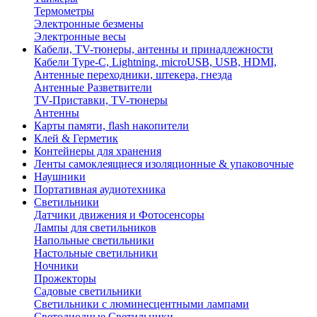
Термометры
Электронные безмены
Электронные весы
Кабели, TV-тюнеры, антенны и принадлежности
Кабели Type-C, Lightning, microUSB, USB, HDMI,
Антенные переходники, штекера, гнезда
Антенные Разветвители
TV-Приставки, TV-тюнеры
Антенны
Карты памяти, flash накопители
Клей & Герметик
Контейнеры для хранения
Ленты самоклеящиеся изоляционные & упаковочные
Наушники
Портативная аудиотехника
Светильники
Датчики движения и Фотосенсоры
Лампы для светильников
Напольные светильники
Настольные светильники
Ночники
Прожекторы
Садовые светильники
Светильники с люминесцентными лампами
Светодиодные Светильники