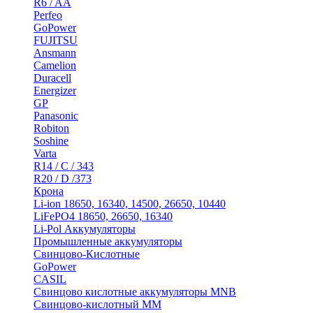
R6 / AA
Perfeo
GoPower
FUJITSU
Ansmann
Camelion
Duracell
Energizer
GP
Panasonic
Robiton
Soshine
Varta
R14 / C / 343
R20 / D /373
Крона
Li-ion 18650, 16340, 14500, 26650, 10440
LiFePO4 18650, 26650, 16340
Li-Pol Аккумуляторы
Промышленные аккумуляторы
Свинцово-Кислотные
GoPower
CASIL
Свинцово кислотные аккумуляторы MNB
Cвинцово-кислотный MM