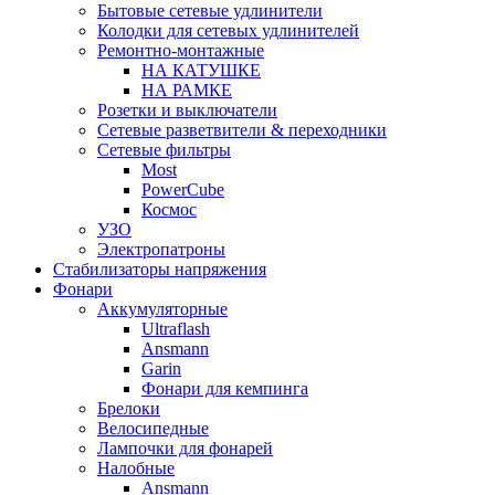
Бытовые сетевые удлинители
Колодки для сетевых удлинителей
Ремонтно-монтажные
НА КАТУШКЕ
НА РАМКЕ
Розетки и выключатели
Сетевые разветвители & переходники
Сетевые фильтры
Most
PowerCube
Космос
УЗО
Электропатроны
Стабилизаторы напряжения
Фонари
Аккумуляторные
Ultraflash
Ansmann
Garin
Фонари для кемпинга
Брелоки
Велосипедные
Лампочки для фонарей
Налобные
Ansmann