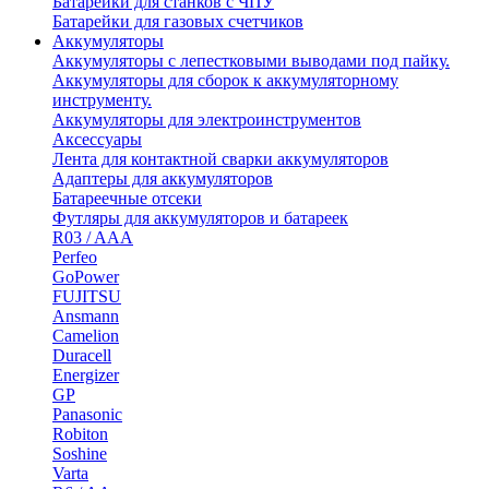
Батарейки для станков с ЧПУ
Батарейки для газовых счетчиков
Аккумуляторы
Аккумуляторы с лепестковыми выводами под пайку.
Аккумуляторы для сборок к аккумуляторному
инструменту.
Аккумуляторы для электроинструментов
Аксессуары
Лента для контактной сварки аккумуляторов
Адаптеры для аккумуляторов
Батареечные отсеки
Футляры для аккумуляторов и батареек
R03 / AAA
Perfeo
GoPower
FUJITSU
Ansmann
Camelion
Duracell
Energizer
GP
Panasonic
Robiton
Soshine
Varta