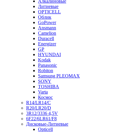
Алкалиновые
Литиевые
OPTICELL
Облик
GoPower
Ansmann
Camelion
Duracell
Energizer
GP
HYUNDAI
Kodak
Panasonic
Robiton
Samsung PLEOMAX
SONY
TOSHIBA
Varta
Космос
R14/LR14/C
R20/LR20/D
3R12/3336 4,5V
6F22/6LR61/F8
Дисковые-Литиевые
Opticell