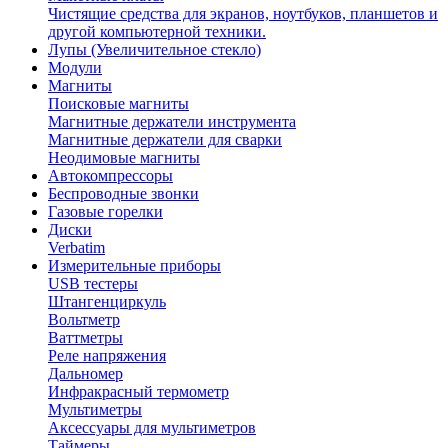
Чистящие средства для экранов, ноутбуков, планшетов и
другой компьютерной техники.
Лупы (Увеличительное стекло)
Модули
Магниты
Поисковые магниты
Магнитные держатели инструмента
Магнитные держатели для сварки
Неодимовые магниты
Автокомпрессоры
Беспроводные звонки
Газовые горелки
Диски
Verbatim
Измерительные приборы
USB тестеры
Штангенциркуль
Вольтметр
Ваттметры
Реле напряжения
Дальномер
Инфракрасный термометр
Мультиметры
Аксессуары для мультиметров
Таймеры