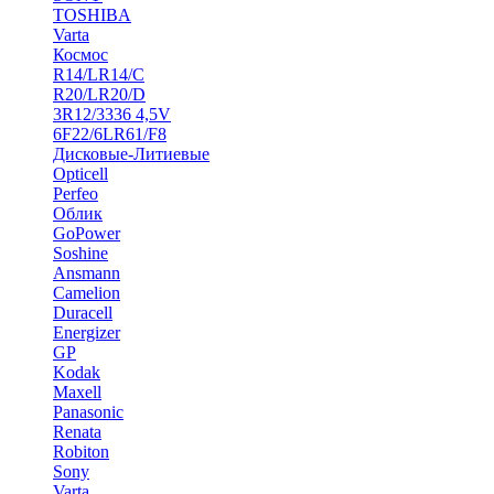
TOSHIBA
Varta
Космос
R14/LR14/C
R20/LR20/D
3R12/3336 4,5V
6F22/6LR61/F8
Дисковые-Литиевые
Opticell
Perfeo
Облик
GoPower
Soshine
Ansmann
Camelion
Duracell
Energizer
GP
Kodak
Maxell
Panasonic
Renata
Robiton
Sony
Varta