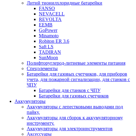
Литий тионилхлоридные батарейки
FANSO
NEVACELL
REVOLTA
EEMB
GoPower
Minamoto
Robiton ER 3.6
Saft LS
TADIRAN
SunMoon
Полифторуглерод-литиевые элементы питания
Спецэлементы
Батарейки для газовых счетчиков, для приборов
учета, для пожарной сигнализации, для станков с
ЧПУ
Батарейки для станков с ЧПУ
Батарейки для газовых счетчиков
Аккумуляторы
Аккумуляторы с лепестковыми выводами под
пайку.
Аккумуляторы для сборок к аккумуляторному
инструменту.
Аккумуляторы для электроинструментов
Аксессуары