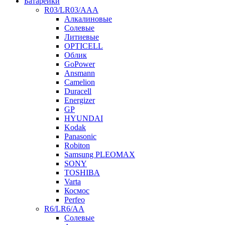
Батарейки
R03/LR03/AAA
Алкалиновые
Солевые
Литиевые
OPTICELL
Облик
GoPower
Ansmann
Camelion
Duracell
Energizer
GP
HYUNDAI
Kodak
Panasonic
Robiton
Samsung PLEOMAX
SONY
TOSHIBA
Varta
Космос
Perfeo
R6/LR6/AA
Солевые