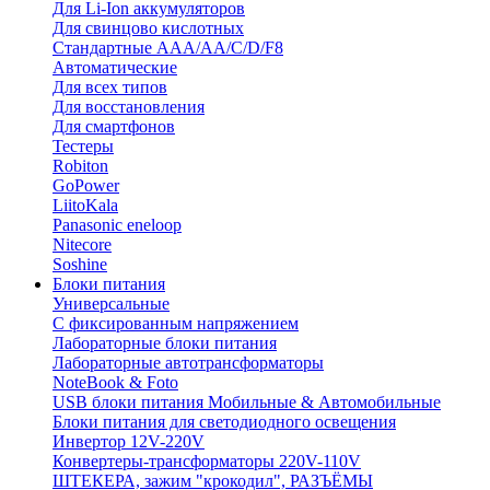
Для Li-Ion аккумуляторов
Для свинцово кислотных
Стандартные ААА/АА/С/D/F8
Автоматические
Для всех типов
Для восстановления
Для смартфонов
Тестеры
Robiton
GoPower
LiitoKala
Panasonic eneloop
Nitecore
Soshine
Блоки питания
Универсальные
C фиксированным напряжением
Лабораторные блоки питания
Лабораторные автотрансформаторы
NoteBook & Foto
USB блоки питания Мобильные & Автомобильные
Блоки питания для светодиодного освещения
Инвертор 12V-220V
Конвертеры-трансформаторы 220V-110V
ШТЕКЕРА, зажим "крокодил", РАЗЪЁМЫ