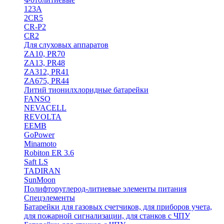
123A
2CR5
CR-P2
CR2
Для слуховых аппаратов
ZA10, PR70
ZA13, PR48
ZA312, PR41
ZA675, PR44
Литий тионилхлоридные батарейки
FANSO
NEVACELL
REVOLTA
EEMB
GoPower
Minamoto
Robiton ER 3.6
Saft LS
TADIRAN
SunMoon
Полифторуглерод-литиевые элементы питания
Спецэлементы
Батарейки для газовых счетчиков, для приборов учета,
для пожарной сигнализации, для станков с ЧПУ