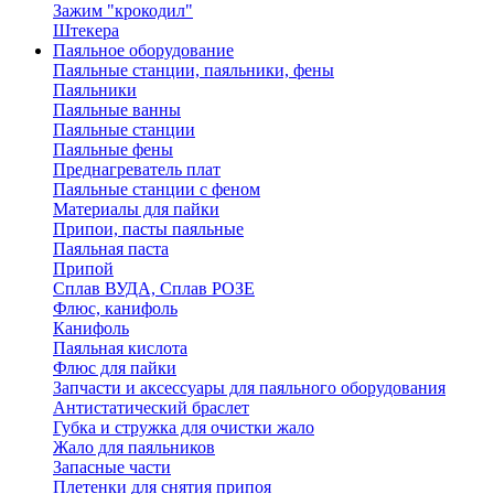
Зажим "крокодил"
Штекера
Паяльное оборудование
Паяльные станции, паяльники, фены
Паяльники
Паяльные ванны
Паяльные станции
Паяльные фены
Преднагреватель плат
Паяльные станции с феном
Материалы для пайки
Припои, пасты паяльные
Паяльная паста
Припой
Сплав ВУДА, Сплав РОЗЕ
Флюс, канифоль
Канифоль
Паяльная кислота
Флюс для пайки
Запчасти и аксессуары для паяльного оборудования
Антистатический браслет
Губка и стружка для очистки жало
Жало для паяльников
Запасные части
Плетенки для снятия припоя