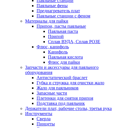
Паяльные станции
Паяльные фены
Преднагреватель плат
Паяльные станции с феном
Материалы для пайки
Припои, пасты паяльные
Паяльная паста
Припой
Сплав ВУДА, Сплав РОЗЕ
Флюс, канифоль
Канифоль
Паяльная кислота
Флюс для пайки
Запчасти и аксессуары для паяльного
оборудования
Антистатический браслет
Губка и стружка для очистки жало
Жало для паяльников
Запасные части
Плетенки для снятия припоя
Подставка под паяльник
Держатели плат, рабочие столы, третья рука
Инструменты
Сверла
Пинцеты