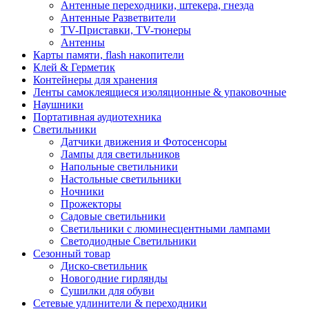
Антенные переходники, штекера, гнезда
Антенные Разветвители
TV-Приставки, TV-тюнеры
Антенны
Карты памяти, flash накопители
Клей & Герметик
Контейнеры для хранения
Ленты самоклеящиеся изоляционные & упаковочные
Наушники
Портативная аудиотехника
Светильники
Датчики движения и Фотосенсоры
Лампы для светильников
Напольные светильники
Настольные светильники
Ночники
Прожекторы
Садовые светильники
Светильники с люминесцентными лампами
Светодиодные Светильники
Сезонный товар
Диско-светильник
Новогодние гирлянды
Сушилки для обуви
Сетевые удлинители & переходники