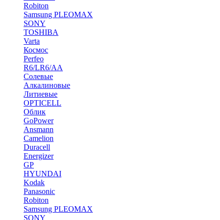
Robiton
Samsung PLEOMAX
SONY
TOSHIBA
Varta
Космос
Perfeo
R6/LR6/AA
Солевые
Алкалиновые
Литиевые
OPTICELL
Облик
GoPower
Ansmann
Camelion
Duracell
Energizer
GP
HYUNDAI
Kodak
Panasonic
Robiton
Samsung PLEOMAX
SONY