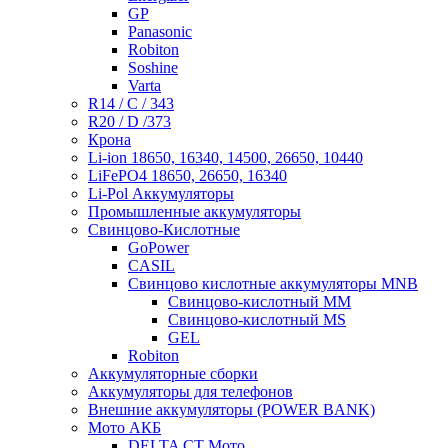
GP
Panasonic
Robiton
Soshine
Varta
R14 / C / 343
R20 / D /373
Крона
Li-ion 18650, 16340, 14500, 26650, 10440
LiFePO4 18650, 26650, 16340
Li-Pol Аккумуляторы
Промышленные аккумуляторы
Свинцово-Кислотные
GoPower
CASIL
Свинцово кислотные аккумуляторы MNB
Cвинцово-кислотный MM
Cвинцово-кислотный MS
GEL
Robiton
Аккумуляторные сборки
Аккумуляторы для телефонов
Внешние аккумуляторы (POWER BANK)
Мото АКБ
DELTA CT Мото