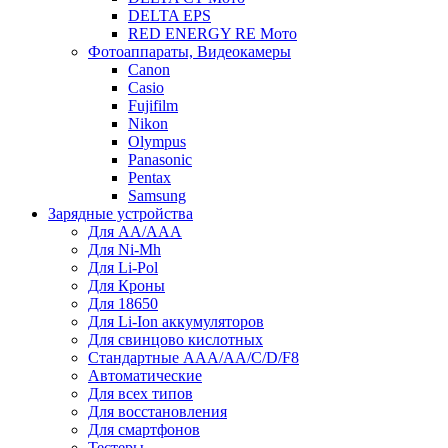
DELTA EPS
RED ENERGY RE Мото
Фотоаппараты, Видеокамеры
Canon
Casio
Fujifilm
Nikon
Olympus
Panasonic
Pentax
Samsung
Зарядные устройства
Для AA/AAA
Для Ni-Mh
Для Li-Pol
Для Кроны
Для 18650
Для Li-Ion аккумуляторов
Для свинцово кислотных
Стандартные ААА/АА/С/D/F8
Автоматические
Для всех типов
Для восстановления
Для смартфонов
Тестеры