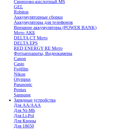
Cвинцово-кислотный MS
GEL
Robiton
Аккумуляторные сборки
Аккумуляторы для телефонов
Внешние аккумуляторы (POWER BANK)
Мото АКБ
DELTA CT Мото
DELTA EPS
RED ENERGY RE Мото
Фотоаппараты, Видеокамеры
Canon
Casio
Fujifilm
Nikon
Olympus
Panasonic
Pentax
Samsung
Зарядные устройства
Для AA/AAA
Для Ni-Mh
Для Li-Pol
Для Кроны
Для 18650