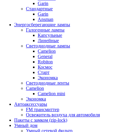
Garin
Стандартные
Garin
Ansman
Энергосберегающие лампы
Галогенные лампы
Капсульные
Линейные
Светодиодные лампы
Camelion
General
Robiton
Космос
Старт
Экономка
Светодиодные ленты
Camelion
Camelion mini
Экономка
Автоаксессуары
FM трансмиттер
Освежитель воздуха для автомобиля
Пакеты с замком (zip-lock)
Умный дом
Умный сетевой фильтр