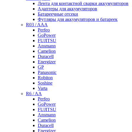
Лента для контактной сварки аккумуляторов
Адаптеры для аккумуляторов
Батареечные отсеки
Футляры для аккумуляторов и батареек
R03 / AAA
Perfeo
GoPower
FUJITSU
Ansmann
Camelion
Duracell
Energizer
GP
Panasonic
Robiton
Soshine
Varta
R6 / AA
Perfeo
GoPower
FUJITSU
Ansmann
Camelion
Duracell
Energizer