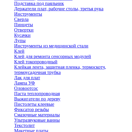
Подставка под паяльник
Держатели плат, рабочие столы, третья рука
Инструменты
Сверла
Пинцеты
Отвертки
Кусачки
Лупы
Инструменты из медицинской стали
Клей
Клей для ремонта сенсорных модулей
Клей токопроводный
Клейкая лента, защитная пленка, термоскотч,
термоусадочная трубка
Лак для плат
Лампа УФ
Оловоотсос
Паста теплопроводная
Выжигатели по дереву
Пистолеты клеевые
Фиксатор резьбы
Смазочные материалы
Ультразвуковые ванны
Текстолит
Макетные платы