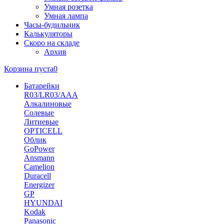
Умная розетка
Умная лампа
Часы-будильник
Калькуляторы
Скоро на складе
Архив
Корзина пуста
0
Батарейки
R03/LR03/AAA
Алкалиновые
Солевые
Литиевые
OPTICELL
Облик
GoPower
Ansmann
Camelion
Duracell
Energizer
GP
HYUNDAI
Kodak
Panasonic