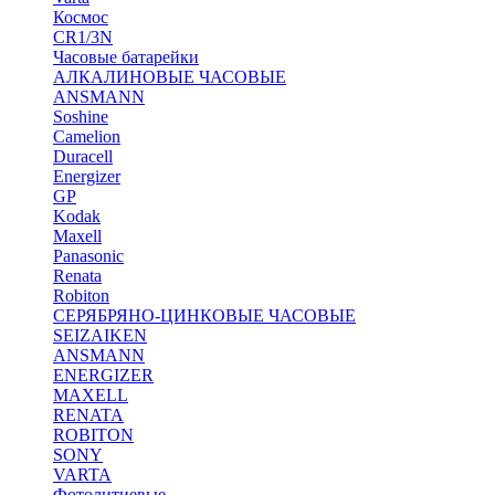
Космос
CR1/3N
Часовые батарейки
АЛКАЛИНОВЫЕ ЧАСОВЫЕ
ANSMANN
Soshine
Camelion
Duracell
Energizer
GP
Kodak
Maxell
Panasonic
Renata
Robiton
СЕРЯБРЯНО-ЦИНКОВЫЕ ЧАСОВЫЕ
SEIZAIKEN
ANSMANN
ENERGIZER
MAXELL
RENATA
ROBITON
SONY
VARTA
Фотолитиевые