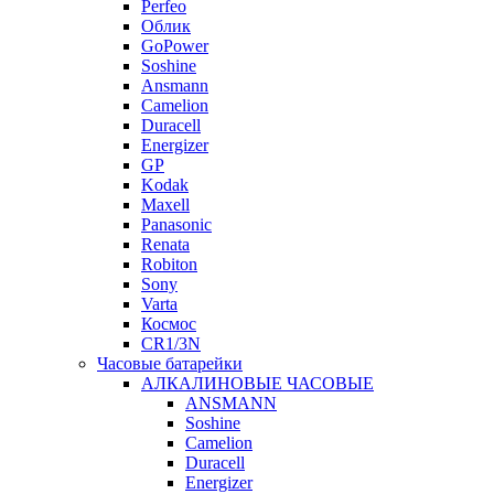
Perfeo
Облик
GoPower
Soshine
Ansmann
Camelion
Duracell
Energizer
GP
Kodak
Maxell
Panasonic
Renata
Robiton
Sony
Varta
Космос
CR1/3N
Часовые батарейки
АЛКАЛИНОВЫЕ ЧАСОВЫЕ
ANSMANN
Soshine
Camelion
Duracell
Energizer