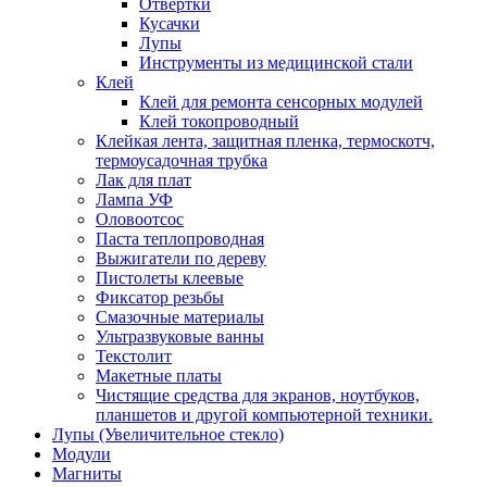
Отвертки
Кусачки
Лупы
Инструменты из медицинской стали
Клей
Клей для ремонта сенсорных модулей
Клей токопроводный
Клейкая лента, защитная пленка, термоскотч,
термоусадочная трубка
Лак для плат
Лампа УФ
Оловоотсос
Паста теплопроводная
Выжигатели по дереву
Пистолеты клеевые
Фиксатор резьбы
Смазочные материалы
Ультразвуковые ванны
Текстолит
Макетные платы
Чистящие средства для экранов, ноутбуков,
планшетов и другой компьютерной техники.
Лупы (Увеличительное стекло)
Модули
Магниты