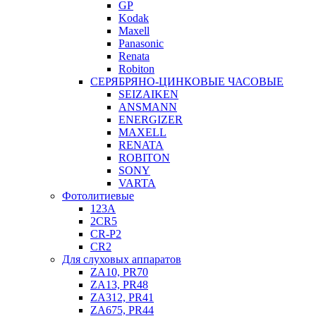
GP
Kodak
Maxell
Panasonic
Renata
Robiton
СЕРЯБРЯНО-ЦИНКОВЫЕ ЧАСОВЫЕ
SEIZAIKEN
ANSMANN
ENERGIZER
MAXELL
RENATA
ROBITON
SONY
VARTA
Фотолитиевые
123A
2CR5
CR-P2
CR2
Для слуховых аппаратов
ZA10, PR70
ZA13, PR48
ZA312, PR41
ZA675, PR44