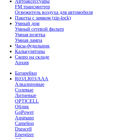
Автоаксессуары
FM трансмиттер
Освежитель воздуха для автомобиля
Пакеты с замком (zip-lock)
Умный дом
Умный сетевой фильтр
Умная розетка
Умная лампа
Часы-будильник
Калькуляторы
Скоро на складе
Архив
Батарейки
R03/LR03/AAA
Алкалиновые
Солевые
Литиевые
OPTICELL
Облик
GoPower
Ansmann
Camelion
Duracell
Energizer