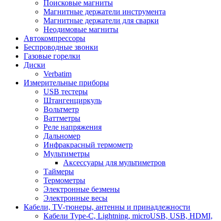
Поисковые магниты
Магнитные держатели инструмента
Магнитные держатели для сварки
Неодимовые магниты
Автокомпрессоры
Беспроводные звонки
Газовые горелки
Диски
Verbatim
Измерительные приборы
USB тестеры
Штангенциркуль
Вольтметр
Ваттметры
Реле напряжения
Дальномер
Инфракрасный термометр
Мультиметры
Аксессуары для мультиметров
Таймеры
Термометры
Электронные безмены
Электронные весы
Кабели, TV-тюнеры, антенны и принадлежности
Кабели Type-C, Lightning, microUSB, USB, HDMI,