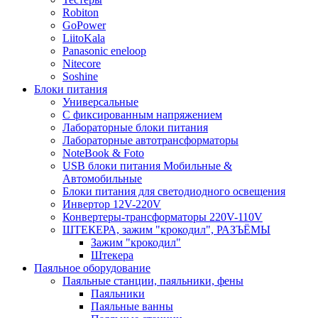
Robiton
GoPower
LiitoKala
Panasonic eneloop
Nitecore
Soshine
Блоки питания
Универсальные
C фиксированным напряжением
Лабораторные блоки питания
Лабораторные автотрансформаторы
NoteBook & Foto
USB блоки питания Мобильные &
Автомобильные
Блоки питания для светодиодного освещения
Инвертор 12V-220V
Конвертеры-трансформаторы 220V-110V
ШТЕКЕРА, зажим "крокодил", РАЗЪЁМЫ
Зажим "крокодил"
Штекера
Паяльное оборудование
Паяльные станции, паяльники, фены
Паяльники
Паяльные ванны