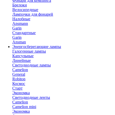
Фонари для кемпинга
Брелоки
Велосипедные
Лампочки для фонарей
Налобные
Ansmann
Garin
Стандартные
Garin
Ansman
Энергосберегающие лампы
Галогенные лампы
Капсульные
Линейные
Светодиодные лампы
Camelion
General
Robiton
Космос
Старт
Экономка
Светодиодные ленты
Camelion
Camelion mini
Экономка