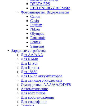
DELTA EPS
RED ENERGY RE Мото
Фотоаппараты, Видеокамеры
Canon
Casio
Fujifilm
Nikon
Olympus
Panasonic
Pentax
Samsung
Зарядные устройства
Для AA/AAA
Для Ni-Mh
Для Li-Pol
Для Кроны
Для 18650
Для Li-Ion аккумуляторов
Для свинцово кислотных
Стандартные ААА/АА/С/D/F8
Автоматические
Для всех типов
Для восстановления
Для смартфонов
Тестеры