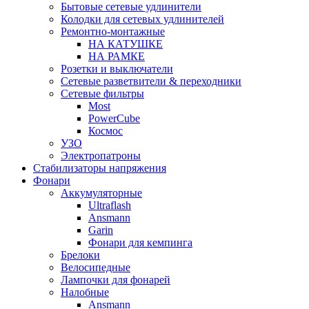
Бытовые сетевые удлинители
Колодки для сетевых удлинителей
Ремонтно-монтажные
НА КАТУШКЕ
НА РАМКЕ
Розетки и выключатели
Сетевые разветвители & переходники
Сетевые фильтры
Most
PowerCube
Космос
УЗО
Электропатроны
Стабилизаторы напряжения
Фонари
Аккумуляторные
Ultraflash
Ansmann
Garin
Фонари для кемпинга
Брелоки
Велосипедные
Лампочки для фонарей
Налобные
Ansmann