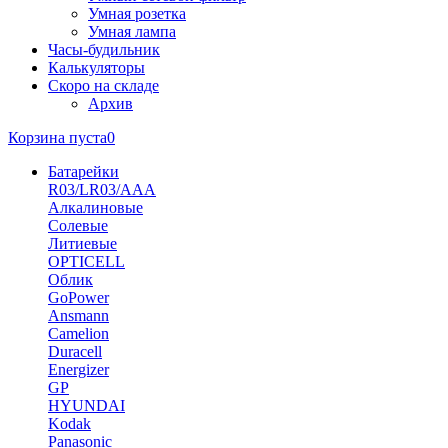
Умная розетка
Умная лампа
Часы-будильник
Калькуляторы
Скоро на складе
Архив
Корзина пуста
0
Батарейки
R03/LR03/AAA
Алкалиновые
Солевые
Литиевые
OPTICELL
Облик
GoPower
Ansmann
Camelion
Duracell
Energizer
GP
HYUNDAI
Kodak
Panasonic