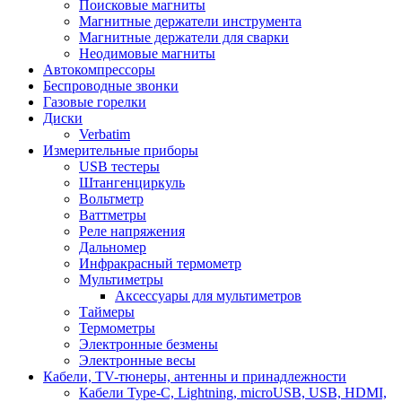
Поисковые магниты
Магнитные держатели инструмента
Магнитные держатели для сварки
Неодимовые магниты
Автокомпрессоры
Беспроводные звонки
Газовые горелки
Диски
Verbatim
Измерительные приборы
USB тестеры
Штангенциркуль
Вольтметр
Ваттметры
Реле напряжения
Дальномер
Инфракрасный термометр
Мультиметры
Аксессуары для мультиметров
Таймеры
Термометры
Электронные безмены
Электронные весы
Кабели, TV-тюнеры, антенны и принадлежности
Кабели Type-C, Lightning, microUSB, USB, HDMI,