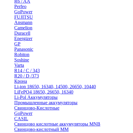
R6 / AA
Perfeo
GoPower
FUJITSU
Ansmann
Camelion
Duracell
Energizer
GP
Panasonic
Robiton
Soshine
Varta
R14 / C / 343
R20 / D /373
Крона
Li-ion 18650, 16340, 14500, 26650, 10440
LiFePO4 18650, 26650, 16340
Li-Pol Аккумуляторы
Промышленные аккумуляторы
Свинцово-Кислотные
GoPower
CASIL
Свинцово кислотные аккумуляторы MNB
Cвинцово-кислотный MM