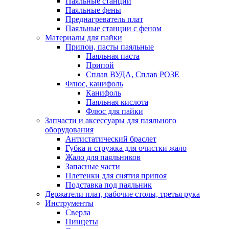
Паяльные станции
Паяльные фены
Преднагреватель плат
Паяльные станции с феном
Материалы для пайки
Припои, пасты паяльные
Паяльная паста
Припой
Сплав ВУДА, Сплав РОЗЕ
Флюс, канифоль
Канифоль
Паяльная кислота
Флюс для пайки
Запчасти и аксессуары для паяльного
оборудования
Антистатический браслет
Губка и стружка для очистки жало
Жало для паяльников
Запасные части
Плетенки для снятия припоя
Подставка под паяльник
Держатели плат, рабочие столы, третья рука
Инструменты
Сверла
Пинцеты