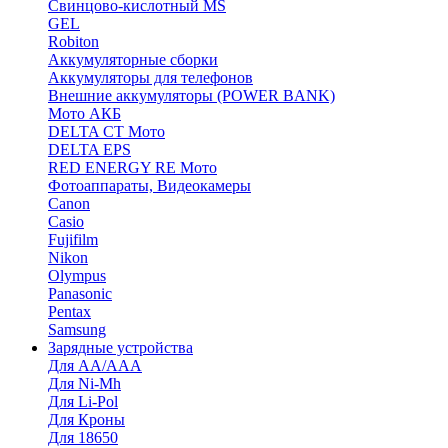
Cвинцово-кислотный MS
GEL
Robiton
Аккумуляторные сборки
Аккумуляторы для телефонов
Внешние аккумуляторы (POWER BANK)
Мото АКБ
DELTA CT Мото
DELTA EPS
RED ENERGY RE Мото
Фотоаппараты, Видеокамеры
Canon
Casio
Fujifilm
Nikon
Olympus
Panasonic
Pentax
Samsung
Зарядные устройства
Для AA/AAA
Для Ni-Mh
Для Li-Pol
Для Кроны
Для 18650