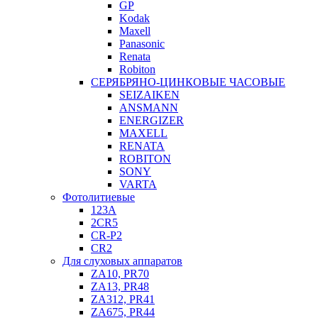
GP
Kodak
Maxell
Panasonic
Renata
Robiton
СЕРЯБРЯНО-ЦИНКОВЫЕ ЧАСОВЫЕ
SEIZAIKEN
ANSMANN
ENERGIZER
MAXELL
RENATA
ROBITON
SONY
VARTA
Фотолитиевые
123A
2CR5
CR-P2
CR2
Для слуховых аппаратов
ZA10, PR70
ZA13, PR48
ZA312, PR41
ZA675, PR44