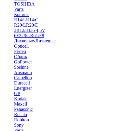
TOSHIBA
Varta
Космос
R14/LR14/C
R20/LR20/D
3R12/3336 4,5V
6F22/6LR61/F8
Дисковые-Литиевые
Opticell
Perfeo
Облик
GoPower
Soshine
Ansmann
Camelion
Duracell
Energizer
GP
Kodak
Maxell
Panasonic
Renata
Robiton
Sony
Varta