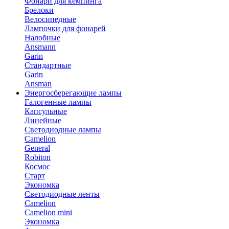
Фонари для кемпинга
Брелоки
Велосипедные
Лампочки для фонарей
Налобные
Ansmann
Garin
Стандартные
Garin
Ansman
Энергосберегающие лампы
Галогенные лампы
Капсульные
Линейные
Светодиодные лампы
Camelion
General
Robiton
Космос
Старт
Экономка
Светодиодные ленты
Camelion
Camelion mini
Экономка