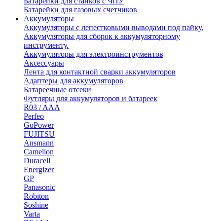
Батарейки для станков с ЧПУ
Батарейки для газовых счетчиков
Аккумуляторы
Аккумуляторы с лепестковыми выводами под пайку.
Аккумуляторы для сборок к аккумуляторному
инструменту.
Аккумуляторы для электроинструментов
Аксессуары
Лента для контактной сварки аккумуляторов
Адаптеры для аккумуляторов
Батареечные отсеки
Футляры для аккумуляторов и батареек
R03 / AAA
Perfeo
GoPower
FUJITSU
Ansmann
Camelion
Duracell
Energizer
GP
Panasonic
Robiton
Soshine
Varta