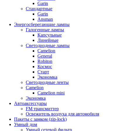
Garin
Стандартные
Garin
Ansman
Энергосберегающие лампы
Галогенные лампы
Капсульные
Линейные
Светодиодные лампы
Camelion
General
Robiton
Космос
Старт
Экономка
Светодиодные ленты
Camelion
Camelion mini
Экономка
Автоаксессуары
FM трансмиттер
Освежитель воздуха для автомобиля
Пакеты с замком (zip-lock)
Умный дом
Умный сетевой фильтр