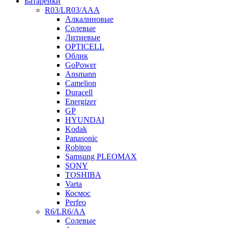
Батарейки
R03/LR03/AAA
Алкалиновые
Солевые
Литиевые
OPTICELL
Облик
GoPower
Ansmann
Camelion
Duracell
Energizer
GP
HYUNDAI
Kodak
Panasonic
Robiton
Samsung PLEOMAX
SONY
TOSHIBA
Varta
Космос
Perfeo
R6/LR6/AA
Солевые