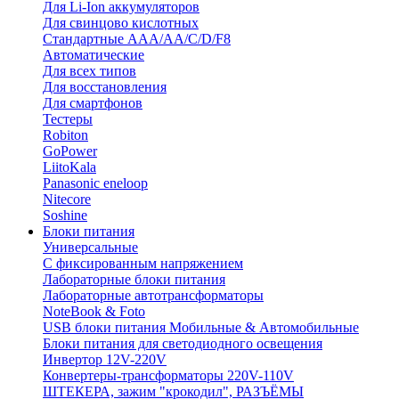
Для Li-Ion аккумуляторов
Для свинцово кислотных
Стандартные ААА/АА/С/D/F8
Автоматические
Для всех типов
Для восстановления
Для смартфонов
Тестеры
Robiton
GoPower
LiitoKala
Panasonic eneloop
Nitecore
Soshine
Блоки питания
Универсальные
C фиксированным напряжением
Лабораторные блоки питания
Лабораторные автотрансформаторы
NoteBook & Foto
USB блоки питания Мобильные & Автомобильные
Блоки питания для светодиодного освещения
Инвертор 12V-220V
Конвертеры-трансформаторы 220V-110V
ШТЕКЕРА, зажим "крокодил", РАЗЪЁМЫ