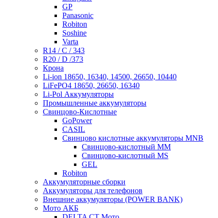
GP
Panasonic
Robiton
Soshine
Varta
R14 / C / 343
R20 / D /373
Крона
Li-ion 18650, 16340, 14500, 26650, 10440
LiFePO4 18650, 26650, 16340
Li-Pol Аккумуляторы
Промышленные аккумуляторы
Свинцово-Кислотные
GoPower
CASIL
Свинцово кислотные аккумуляторы MNB
Cвинцово-кислотный MM
Cвинцово-кислотный MS
GEL
Robiton
Аккумуляторные сборки
Аккумуляторы для телефонов
Внешние аккумуляторы (POWER BANK)
Мото АКБ
DELTA CT Мото