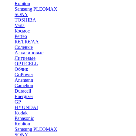
Robiton
Samsung PLEOMAX
SONY
TOSHIBA
Varta
Космос
Perfeo
R6/LR6/AA
Солевые
Алкалиновые
Литиевые
OPTICELL
Облик
GoPower
Ansmann
Camelion
Duracell
Energizer
GP
HYUNDAI
Kodak
Panasonic
Robiton
Samsung PLEOMAX
SONY