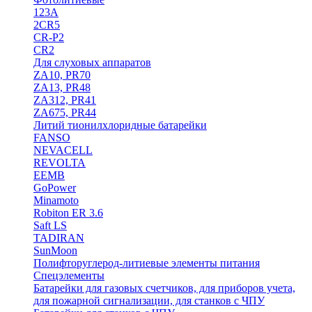
123A
2CR5
CR-P2
CR2
Для слуховых аппаратов
ZA10, PR70
ZA13, PR48
ZA312, PR41
ZA675, PR44
Литий тионилхлоридные батарейки
FANSO
NEVACELL
REVOLTA
EEMB
GoPower
Minamoto
Robiton ER 3.6
Saft LS
TADIRAN
SunMoon
Полифторуглерод-литиевые элементы питания
Спецэлементы
Батарейки для газовых счетчиков, для приборов учета,
для пожарной сигнализации, для станков с ЧПУ