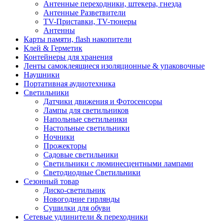
Антенные переходники, штекера, гнезда
Антенные Разветвители
TV-Приставки, TV-тюнеры
Антенны
Карты памяти, flash накопители
Клей & Герметик
Контейнеры для хранения
Ленты самоклеящиеся изоляционные & упаковочные
Наушники
Портативная аудиотехника
Светильники
Датчики движения и Фотосенсоры
Лампы для светильников
Напольные светильники
Настольные светильники
Ночники
Прожекторы
Садовые светильники
Светильники с люминесцентными лампами
Светодиодные Светильники
Сезонный товар
Диско-светильник
Новогодние гирлянды
Сушилки для обуви
Сетевые удлинители & переходники