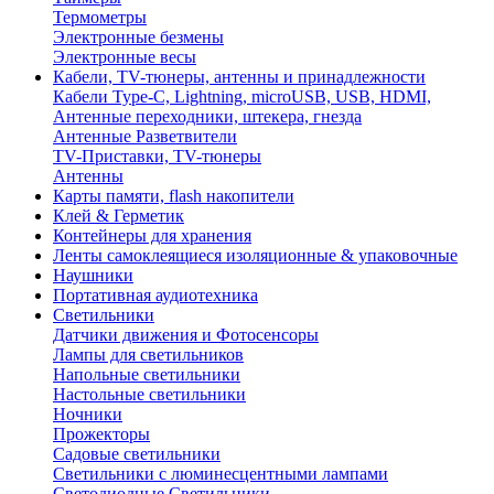
Термометры
Электронные безмены
Электронные весы
Кабели, TV-тюнеры, антенны и принадлежности
Кабели Type-C, Lightning, microUSB, USB, HDMI,
Антенные переходники, штекера, гнезда
Антенные Разветвители
TV-Приставки, TV-тюнеры
Антенны
Карты памяти, flash накопители
Клей & Герметик
Контейнеры для хранения
Ленты самоклеящиеся изоляционные & упаковочные
Наушники
Портативная аудиотехника
Светильники
Датчики движения и Фотосенсоры
Лампы для светильников
Напольные светильники
Настольные светильники
Ночники
Прожекторы
Садовые светильники
Светильники с люминесцентными лампами
Светодиодные Светильники