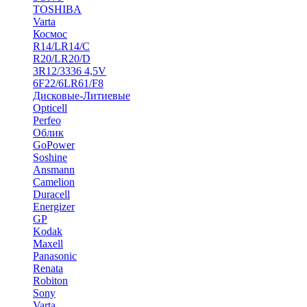
TOSHIBA
Varta
Космос
R14/LR14/C
R20/LR20/D
3R12/3336 4,5V
6F22/6LR61/F8
Дисковые-Литиевые
Opticell
Perfeo
Облик
GoPower
Soshine
Ansmann
Camelion
Duracell
Energizer
GP
Kodak
Maxell
Panasonic
Renata
Robiton
Sony
Varta