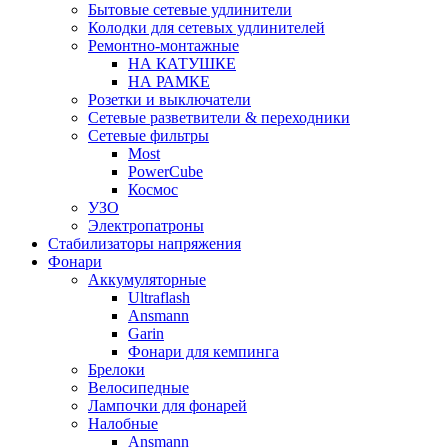
Бытовые сетевые удлинители
Колодки для сетевых удлинителей
Ремонтно-монтажные
НА КАТУШКЕ
НА РАМКЕ
Розетки и выключатели
Сетевые разветвители & переходники
Сетевые фильтры
Most
PowerCube
Космос
УЗО
Электропатроны
Стабилизаторы напряжения
Фонари
Аккумуляторные
Ultraflash
Ansmann
Garin
Фонари для кемпинга
Брелоки
Велосипедные
Лампочки для фонарей
Налобные
Ansmann