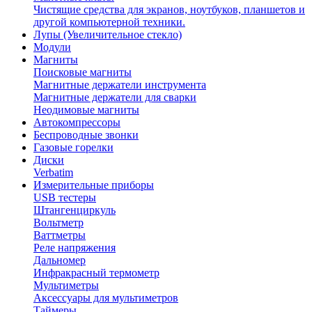
Чистящие средства для экранов, ноутбуков, планшетов и
другой компьютерной техники.
Лупы (Увеличительное стекло)
Модули
Магниты
Поисковые магниты
Магнитные держатели инструмента
Магнитные держатели для сварки
Неодимовые магниты
Автокомпрессоры
Беспроводные звонки
Газовые горелки
Диски
Verbatim
Измерительные приборы
USB тестеры
Штангенциркуль
Вольтметр
Ваттметры
Реле напряжения
Дальномер
Инфракрасный термометр
Мультиметры
Аксессуары для мультиметров
Таймеры