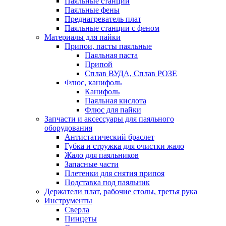
Паяльные станции
Паяльные фены
Преднагреватель плат
Паяльные станции с феном
Материалы для пайки
Припои, пасты паяльные
Паяльная паста
Припой
Сплав ВУДА, Сплав РОЗЕ
Флюс, канифоль
Канифоль
Паяльная кислота
Флюс для пайки
Запчасти и аксессуары для паяльного
оборудования
Антистатический браслет
Губка и стружка для очистки жало
Жало для паяльников
Запасные части
Плетенки для снятия припоя
Подставка под паяльник
Держатели плат, рабочие столы, третья рука
Инструменты
Сверла
Пинцеты