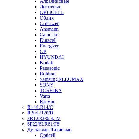
Алкалиновые
Литиевые
OPTICELL
Облик
GoPower
Ansmann
Camelion
Duracell
Energizer
GP
HYUNDAI
Kodak
Panasonic
Robiton
Samsung PLEOMAX
SONY
TOSHIBA
Varta
Космос
R14/LR14/C
R20/LR20/D
3R12/3336 4,5V
6F22/6LR61/F8
Дисковые-Литиевые
Opticell