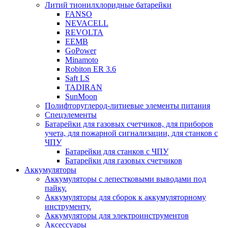
Литий тионилхлоридные батарейки
FANSO
NEVACELL
REVOLTA
EEMB
GoPower
Minamoto
Robiton ER 3.6
Saft LS
TADIRAN
SunMoon
Полифторуглерод-литиевые элементы питания
Спецэлементы
Батарейки для газовых счетчиков, для приборов
учета, для пожарной сигнализации, для станков с
ЧПУ
Батарейки для станков с ЧПУ
Батарейки для газовых счетчиков
Аккумуляторы
Аккумуляторы с лепестковыми выводами под
пайку.
Аккумуляторы для сборок к аккумуляторному
инструменту.
Аккумуляторы для электроинструментов
Аксессуары