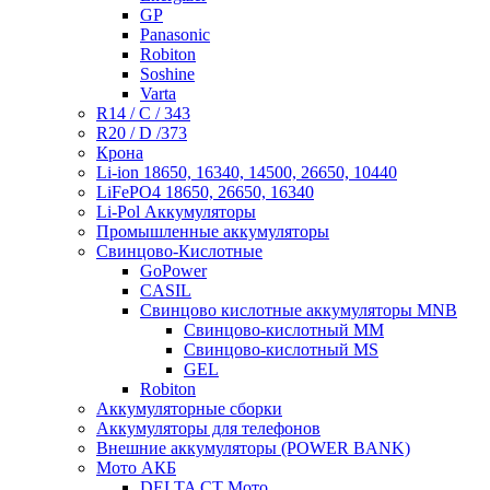
GP
Panasonic
Robiton
Soshine
Varta
R14 / C / 343
R20 / D /373
Крона
Li-ion 18650, 16340, 14500, 26650, 10440
LiFePO4 18650, 26650, 16340
Li-Pol Аккумуляторы
Промышленные аккумуляторы
Свинцово-Кислотные
GoPower
CASIL
Свинцово кислотные аккумуляторы MNB
Cвинцово-кислотный MM
Cвинцово-кислотный MS
GEL
Robiton
Аккумуляторные сборки
Аккумуляторы для телефонов
Внешние аккумуляторы (POWER BANK)
Мото АКБ
DELTA CT Мото