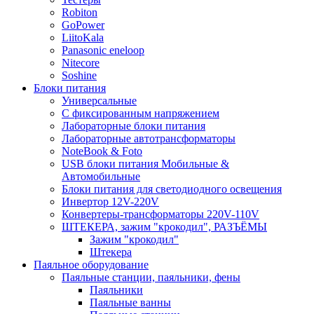
Robiton
GoPower
LiitoKala
Panasonic eneloop
Nitecore
Soshine
Блоки питания
Универсальные
C фиксированным напряжением
Лабораторные блоки питания
Лабораторные автотрансформаторы
NoteBook & Foto
USB блоки питания Мобильные &
Автомобильные
Блоки питания для светодиодного освещения
Инвертор 12V-220V
Конвертеры-трансформаторы 220V-110V
ШТЕКЕРА, зажим "крокодил", РАЗЪЁМЫ
Зажим "крокодил"
Штекера
Паяльное оборудование
Паяльные станции, паяльники, фены
Паяльники
Паяльные ванны