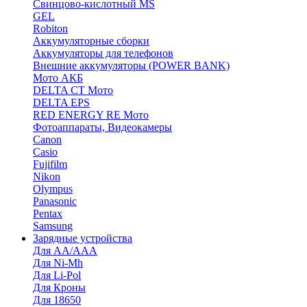
Cвинцово-кислотный MS
GEL
Robiton
Аккумуляторные сборки
Аккумуляторы для телефонов
Внешние аккумуляторы (POWER BANK)
Мото АКБ
DELTA CT Мото
DELTA EPS
RED ENERGY RE Мото
Фотоаппараты, Видеокамеры
Canon
Casio
Fujifilm
Nikon
Olympus
Panasonic
Pentax
Samsung
Зарядные устройства
Для AA/AAA
Для Ni-Mh
Для Li-Pol
Для Кроны
Для 18650