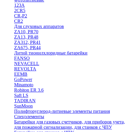
123A
2CR5
CR-P2
CR2
Для слуховых аппаратов
ZA10, PR70
ZA13, PR48
ZA312, PR41
ZA675, PR44
Литий тионилхлоридные батарейки
FANSO
NEVACELL
REVOLTA
EEMB
GoPower
Minamoto
Robiton ER 3.6
Saft LS
TADIRAN
SunMoon
Полифторуглерод-литиевые элементы питания
Спецэлементы
Батарейки для газовых счетчиков, для приборов учета,
для пожарной сигнализации, для станков с ЧПУ