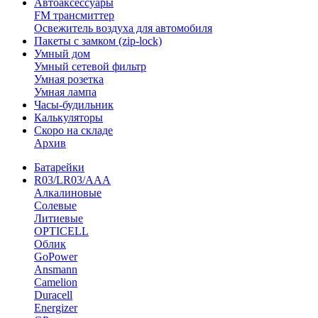
Автоаксессуары
FM трансмиттер
Освежитель воздуха для автомобиля
Пакеты с замком (zip-lock)
Умный дом
Умный сетевой фильтр
Умная розетка
Умная лампа
Часы-будильник
Калькуляторы
Скоро на складе
Архив
Батарейки
R03/LR03/AAA
Алкалиновые
Солевые
Литиевые
OPTICELL
Облик
GoPower
Ansmann
Camelion
Duracell
Energizer