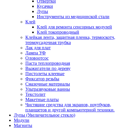
Отвертки
Кусачки
Лупы
Инструменты из медицинской стали
Клей
Клей для ремонта сенсорных модулей
Клей токопроводный
Клейкая лента, защитная пленка, термоскотч,
термоусадочная трубка
Лак для плат
Лампа УФ
Оловоотсос
Паста теплопроводная
Выжигатели по дереву
Пистолеты клеевые
Фиксатор резьбы
Смазочные материалы
Ультразвуковые ванны
Текстолит
Макетные платы
Чистящие средства для экранов, ноутбуков,
планшетов и другой компьютерной техники.
Лупы (Увеличительное стекло)
Модули
Магниты