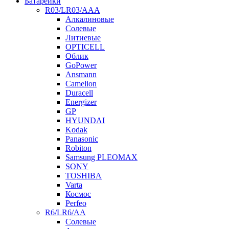
Батарейки
R03/LR03/AAA
Алкалиновые
Солевые
Литиевые
OPTICELL
Облик
GoPower
Ansmann
Camelion
Duracell
Energizer
GP
HYUNDAI
Kodak
Panasonic
Robiton
Samsung PLEOMAX
SONY
TOSHIBA
Varta
Космос
Perfeo
R6/LR6/AA
Солевые