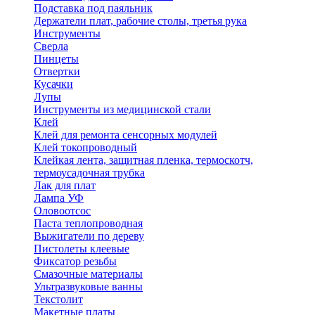
Подставка под паяльник
Держатели плат, рабочие столы, третья рука
Инструменты
Сверла
Пинцеты
Отвертки
Кусачки
Лупы
Инструменты из медицинской стали
Клей
Клей для ремонта сенсорных модулей
Клей токопроводный
Клейкая лента, защитная пленка, термоскотч,
термоусадочная трубка
Лак для плат
Лампа УФ
Оловоотсос
Паста теплопроводная
Выжигатели по дереву
Пистолеты клеевые
Фиксатор резьбы
Смазочные материалы
Ультразвуковые ванны
Текстолит
Макетные платы