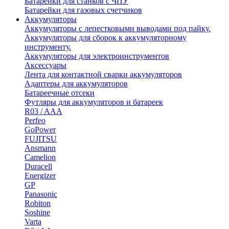
Батарейки для станков с ЧПУ
Батарейки для газовых счетчиков
Аккумуляторы
Аккумуляторы с лепестковыми выводами под пайку.
Аккумуляторы для сборок к аккумуляторному
инструменту.
Аккумуляторы для электроинструментов
Аксессуары
Лента для контактной сварки аккумуляторов
Адаптеры для аккумуляторов
Батареечные отсеки
Футляры для аккумуляторов и батареек
R03 / AAA
Perfeo
GoPower
FUJITSU
Ansmann
Camelion
Duracell
Energizer
GP
Panasonic
Robiton
Soshine
Varta