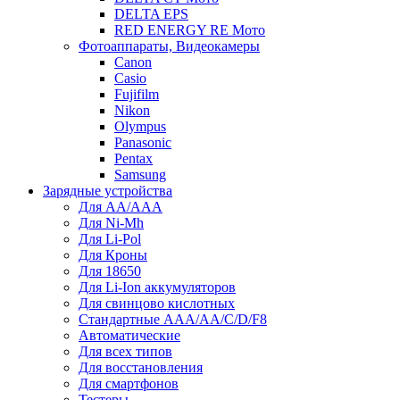
DELTA EPS
RED ENERGY RE Мото
Фотоаппараты, Видеокамеры
Canon
Casio
Fujifilm
Nikon
Olympus
Panasonic
Pentax
Samsung
Зарядные устройства
Для AA/AAA
Для Ni-Mh
Для Li-Pol
Для Кроны
Для 18650
Для Li-Ion аккумуляторов
Для свинцово кислотных
Стандартные ААА/АА/С/D/F8
Автоматические
Для всех типов
Для восстановления
Для смартфонов
Тестеры