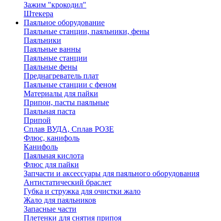
Зажим "крокодил"
Штекера
Паяльное оборудование
Паяльные станции, паяльники, фены
Паяльники
Паяльные ванны
Паяльные станции
Паяльные фены
Преднагреватель плат
Паяльные станции с феном
Материалы для пайки
Припои, пасты паяльные
Паяльная паста
Припой
Сплав ВУДА, Сплав РОЗЕ
Флюс, канифоль
Канифоль
Паяльная кислота
Флюс для пайки
Запчасти и аксессуары для паяльного оборудования
Антистатический браслет
Губка и стружка для очистки жало
Жало для паяльников
Запасные части
Плетенки для снятия припоя