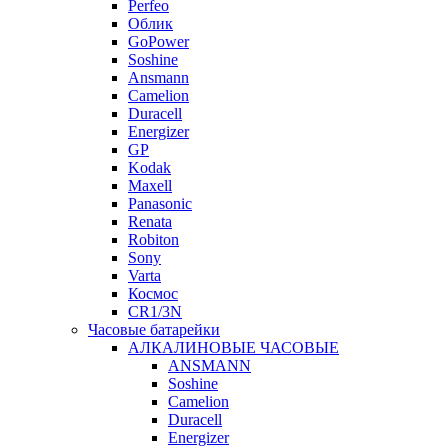
Perfeo
Облик
GoPower
Soshine
Ansmann
Camelion
Duracell
Energizer
GP
Kodak
Maxell
Panasonic
Renata
Robiton
Sony
Varta
Космос
CR1/3N
Часовые батарейки
АЛКАЛИНОВЫЕ ЧАСОВЫЕ
ANSMANN
Soshine
Camelion
Duracell
Energizer