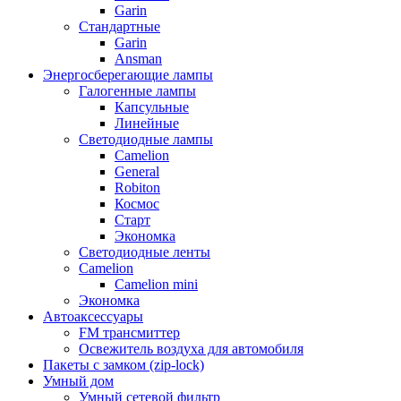
Garin
Стандартные
Garin
Ansman
Энергосберегающие лампы
Галогенные лампы
Капсульные
Линейные
Светодиодные лампы
Camelion
General
Robiton
Космос
Старт
Экономка
Светодиодные ленты
Camelion
Camelion mini
Экономка
Автоаксессуары
FM трансмиттер
Освежитель воздуха для автомобиля
Пакеты с замком (zip-lock)
Умный дом
Умный сетевой фильтр