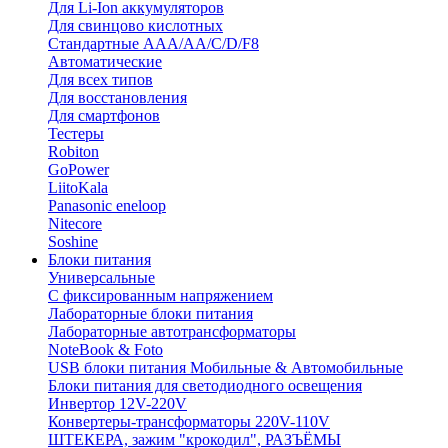
Для Li-Ion аккумуляторов
Для свинцово кислотных
Стандартные ААА/АА/С/D/F8
Автоматические
Для всех типов
Для восстановления
Для смартфонов
Тестеры
Robiton
GoPower
LiitoKala
Panasonic eneloop
Nitecore
Soshine
Блоки питания
Универсальные
C фиксированным напряжением
Лабораторные блоки питания
Лабораторные автотрансформаторы
NoteBook & Foto
USB блоки питания Мобильные & Автомобильные
Блоки питания для светодиодного освещения
Инвертор 12V-220V
Конвертеры-трансформаторы 220V-110V
ШТЕКЕРА, зажим "крокодил", РАЗЪЁМЫ