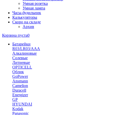
Умная розетка
Умная лампа
Часы-будильник
Калькуляторы
Скоро на складе
Архив
Корзина пуста
0
Батарейки
R03/LR03/AAA
Алкалиновые
Солевые
Литиевые
OPTICELL
Облик
GoPower
Ansmann
Camelion
Duracell
Energizer
GP
HYUNDAI
Kodak
Panasonic