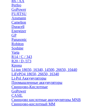
R6 / AA
Perfeo
GoPower
FUJITSU
Ansmann
Camelion
Duracell
Energizer
GP
Panasonic
Robiton
Soshine
Varta
R14 / C / 343
R20 / D /373
Крона
Li-ion 18650, 16340, 14500, 26650, 10440
LiFePO4 18650, 26650, 16340
Li-Pol Аккумуляторы
Промышленные аккумуляторы
Свинцово-Кислотные
GoPower
CASIL
Свинцово кислотные аккумуляторы MNB
Cвинцово-кислотный MM