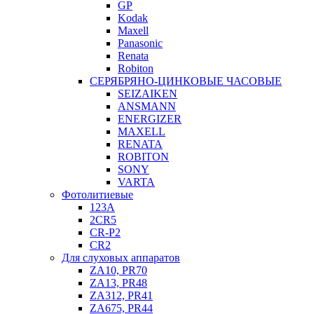
GP
Kodak
Maxell
Panasonic
Renata
Robiton
СЕРЯБРЯНО-ЦИНКОВЫЕ ЧАСОВЫЕ
SEIZAIKEN
ANSMANN
ENERGIZER
MAXELL
RENATA
ROBITON
SONY
VARTA
Фотолитиевые
123A
2CR5
CR-P2
CR2
Для слуховых аппаратов
ZA10, PR70
ZA13, PR48
ZA312, PR41
ZA675, PR44