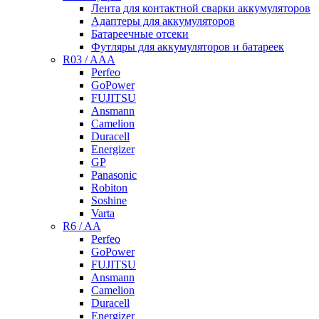
Лента для контактной сварки аккумуляторов
Адаптеры для аккумуляторов
Батареечные отсеки
Футляры для аккумуляторов и батареек
R03 / AAA
Perfeo
GoPower
FUJITSU
Ansmann
Camelion
Duracell
Energizer
GP
Panasonic
Robiton
Soshine
Varta
R6 / AA
Perfeo
GoPower
FUJITSU
Ansmann
Camelion
Duracell
Energizer