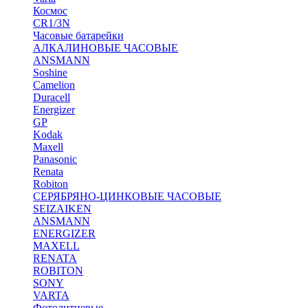
Космос
CR1/3N
Часовые батарейки
АЛКАЛИНОВЫЕ ЧАСОВЫЕ
ANSMANN
Soshine
Camelion
Duracell
Energizer
GP
Kodak
Maxell
Panasonic
Renata
Robiton
СЕРЯБРЯНО-ЦИНКОВЫЕ ЧАСОВЫЕ
SEIZAIKEN
ANSMANN
ENERGIZER
MAXELL
RENATA
ROBITON
SONY
VARTA
Фотолитиевые