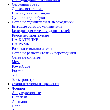
Сезонный товар
Диско-светильник
Новогодние гирлянды
Сушилки для обуви
Сетевые удлинители & переходники
Бытовые сетевые удлинители
Колодки для сетевых удлинителей
Ремонтно-монтажные
НА КАТУШКЕ
НА РАМКЕ
Розетки и выключатели
Сетевые разветвители & переходники
Сетевые фильтры
Most
PowerCube
Космос
УЗО
Электропатроны
Стабилизаторы напряжения
Фонари
Аккумуляторные
Ultraflash
Ansmann
Garin