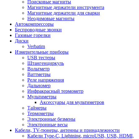
Поисковые магниты
Магнитные держатели инструмента
Магнитные держатели для сварки
Неодимовые магниты
Автокомпрессоры
Беспроводные звонки
Газовые горелки
Диски
Verbatim
Измерительные приборы
USB тестеры
Штангенциркуль
Вольтметр
Ваттметры
Реле напряжения
Дальномер
Инфракрасный термометр
Мультиметры
Аксессуары для мультиметров
Таймеры
Термометры
Электронные безмены
Электронные весы
Кабели, TV-тюнеры, антенны и принадлежности
Кабели Type-C, Lightning, microUSB, USB, HDMI,