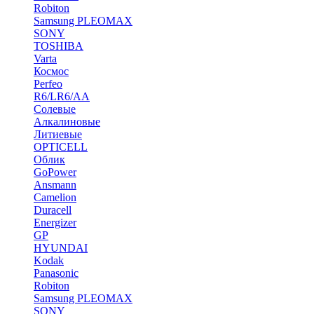
Robiton
Samsung PLEOMAX
SONY
TOSHIBA
Varta
Космос
Perfeo
R6/LR6/AA
Солевые
Алкалиновые
Литиевые
OPTICELL
Облик
GoPower
Ansmann
Camelion
Duracell
Energizer
GP
HYUNDAI
Kodak
Panasonic
Robiton
Samsung PLEOMAX
SONY