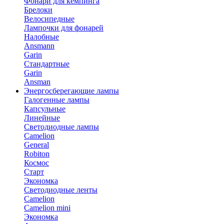
Фонари для кемпинга
Брелоки
Велосипедные
Лампочки для фонарей
Налобные
Ansmann
Garin
Стандартные
Garin
Ansman
Энергосберегающие лампы
Галогенные лампы
Капсульные
Линейные
Светодиодные лампы
Camelion
General
Robiton
Космос
Старт
Экономка
Светодиодные ленты
Camelion
Camelion mini
Экономка