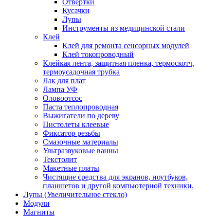
Отвертки
Кусачки
Лупы
Инструменты из медицинской стали
Клей
Клей для ремонта сенсорных модулей
Клей токопроводный
Клейкая лента, защитная пленка, термоскотч,
термоусадочная трубка
Лак для плат
Лампа УФ
Оловоотсос
Паста теплопроводная
Выжигатели по дереву
Пистолеты клеевые
Фиксатор резьбы
Смазочные материалы
Ультразвуковые ванны
Текстолит
Макетные платы
Чистящие средства для экранов, ноутбуков,
планшетов и другой компьютерной техники.
Лупы (Увеличительное стекло)
Модули
Магниты