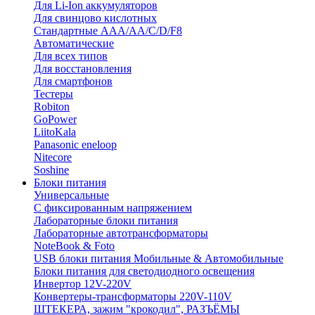
Для Li-Ion аккумуляторов
Для свинцово кислотных
Стандартные ААА/АА/С/D/F8
Автоматические
Для всех типов
Для восстановления
Для смартфонов
Тестеры
Robiton
GoPower
LiitoKala
Panasonic eneloop
Nitecore
Soshine
Блоки питания
Универсальные
C фиксированным напряжением
Лабораторные блоки питания
Лабораторные автотрансформаторы
NoteBook & Foto
USB блоки питания Мобильные & Автомобильные
Блоки питания для светодиодного освещения
Инвертор 12V-220V
Конвертеры-трансформаторы 220V-110V
ШТЕКЕРА, зажим "крокодил", РАЗЪЁМЫ