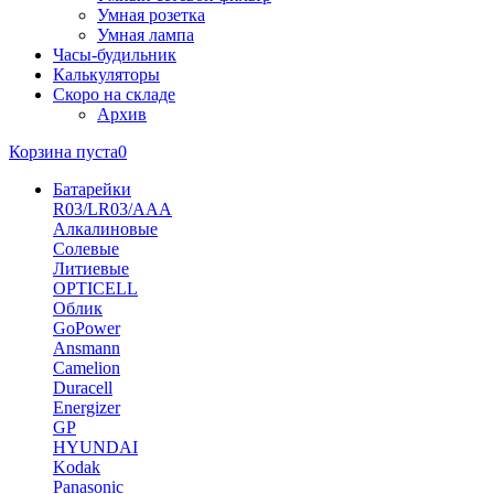
Умная розетка
Умная лампа
Часы-будильник
Калькуляторы
Скоро на складе
Архив
Корзина пуста
0
Батарейки
R03/LR03/AAA
Алкалиновые
Солевые
Литиевые
OPTICELL
Облик
GoPower
Ansmann
Camelion
Duracell
Energizer
GP
HYUNDAI
Kodak
Panasonic