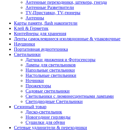
Антенные переходники, штекера, гнезда
Антенные Разветвители
TV-Приставки, TV-тюнеры
Антенны
Карты памяти, flash накопители
Клей & Герметик
Контейнеры для хранения
Ленты самоклеящиеся изоляционные & упаковочные
Наушники
Портативная аудиотехника
Светильники
Датчики движения и Фотосенсоры
Лампы для светильников
Напольные светильники
Настольные светильники
Ночники
Прожекторы
Садовые светильники
Светильники с люминесцентными лампами
Светодиодные Светильники
Сезонный товар
Диско-светильник
Новогодние гирлянды
Сушилки для обуви
Сетевые удлинители & переходники