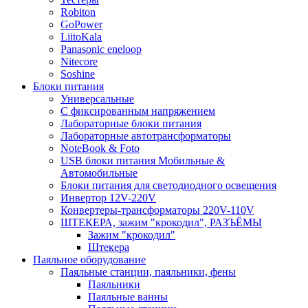
Robiton
GoPower
LiitoKala
Panasonic eneloop
Nitecore
Soshine
Блоки питания
Универсальные
C фиксированным напряжением
Лабораторные блоки питания
Лабораторные автотрансформаторы
NoteBook & Foto
USB блоки питания Мобильные &
Автомобильные
Блоки питания для светодиодного освещения
Инвертор 12V-220V
Конвертеры-трансформаторы 220V-110V
ШТЕКЕРА, зажим "крокодил", РАЗЪЁМЫ
Зажим "крокодил"
Штекера
Паяльное оборудование
Паяльные станции, паяльники, фены
Паяльники
Паяльные ванны