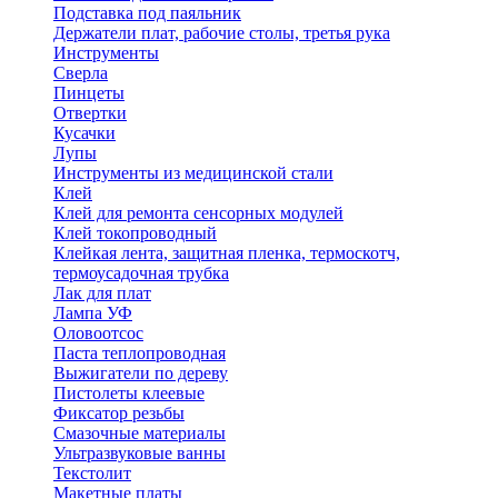
Подставка под паяльник
Держатели плат, рабочие столы, третья рука
Инструменты
Сверла
Пинцеты
Отвертки
Кусачки
Лупы
Инструменты из медицинской стали
Клей
Клей для ремонта сенсорных модулей
Клей токопроводный
Клейкая лента, защитная пленка, термоскотч,
термоусадочная трубка
Лак для плат
Лампа УФ
Оловоотсос
Паста теплопроводная
Выжигатели по дереву
Пистолеты клеевые
Фиксатор резьбы
Смазочные материалы
Ультразвуковые ванны
Текстолит
Макетные платы