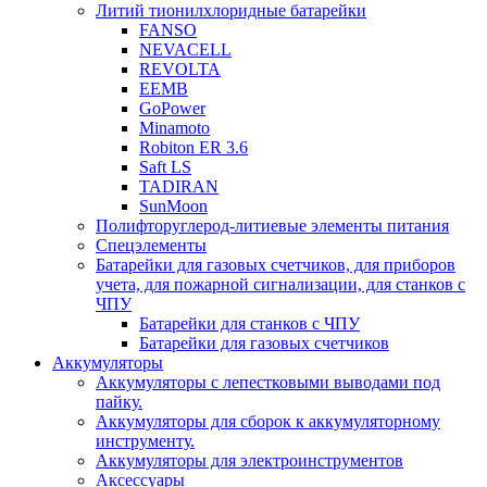
Литий тионилхлоридные батарейки
FANSO
NEVACELL
REVOLTA
EEMB
GoPower
Minamoto
Robiton ER 3.6
Saft LS
TADIRAN
SunMoon
Полифторуглерод-литиевые элементы питания
Спецэлементы
Батарейки для газовых счетчиков, для приборов
учета, для пожарной сигнализации, для станков с
ЧПУ
Батарейки для станков с ЧПУ
Батарейки для газовых счетчиков
Аккумуляторы
Аккумуляторы с лепестковыми выводами под
пайку.
Аккумуляторы для сборок к аккумуляторному
инструменту.
Аккумуляторы для электроинструментов
Аксессуары