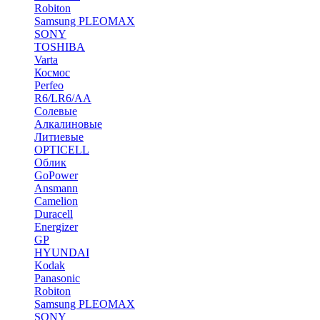
Robiton
Samsung PLEOMAX
SONY
TOSHIBA
Varta
Космос
Perfeo
R6/LR6/AA
Солевые
Алкалиновые
Литиевые
OPTICELL
Облик
GoPower
Ansmann
Camelion
Duracell
Energizer
GP
HYUNDAI
Kodak
Panasonic
Robiton
Samsung PLEOMAX
SONY