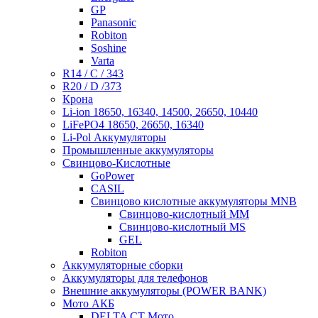
GP
Panasonic
Robiton
Soshine
Varta
R14 / C / 343
R20 / D /373
Крона
Li-ion 18650, 16340, 14500, 26650, 10440
LiFePO4 18650, 26650, 16340
Li-Pol Аккумуляторы
Промышленные аккумуляторы
Свинцово-Кислотные
GoPower
CASIL
Свинцово кислотные аккумуляторы MNB
Cвинцово-кислотный MM
Cвинцово-кислотный MS
GEL
Robiton
Аккумуляторные сборки
Аккумуляторы для телефонов
Внешние аккумуляторы (POWER BANK)
Мото АКБ
DELTA CT Мото