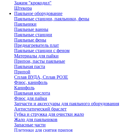
Зажим "крокодил"
Штекера
Паяльное оборудование
Паяльные станции, паяльники, фены
Паяльники
Паяльные ванны
Паяльные станции
Паяльные фены
Преднагреватель плат
Паяльные станции с феном
Материалы для пайки
Припои, пасты паяльные
Паяльная паста
Припой
Сплав ВУДА, Сплав РОЗЕ
Флюс, канифоль
Канифоль
Паяльная кислота
Флюс для пайки
Запчасти и аксессуары для паяльного оборудования
Антистатический браслет
Губка и стружка для очистки жало
Жало для паяльников
Запасные части
Плетенки для снятия припоя