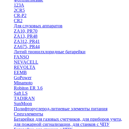
123A
2CR5
CR-P2
CR2
Для слуховых аппаратов
ZA10, PR70
ZA13, PR48
ZA312, PR41
ZA675, PR44
Литий тионилхлоридные батарейки
FANSO
NEVACELL
REVOLTA
EEMB
GoPower
Minamoto
Robiton ER 3.6
Saft LS
TADIRAN
SunMoon
Полифторуглерод-литиевые элементы питания
Спецэлементы
Батарейки для газовых счетчиков, для приборов учета,
для пожарной сигнализации, для станков с ЧПУ