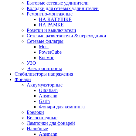
Бытовые сетевые удлинители
Колодки для сетевых удлинителей
Ремонтно-монтажные
НА КАТУШКЕ
НА РАМКЕ
Розетки и выключатели
Сетевые разветвители & переходники
Сетевые фильтры
Most
PowerCube
Космос
УЗО
Электропатроны
Стабилизаторы напряжения
Фонари
Аккумуляторные
Ultraflash
Ansmann
Garin
Фонари для кемпинга
Брелоки
Велосипедные
Лампочки для фонарей
Налобные
Ansmann