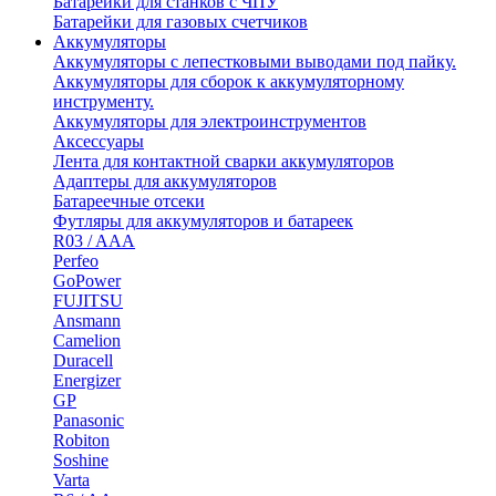
Батарейки для станков с ЧПУ
Батарейки для газовых счетчиков
Аккумуляторы
Аккумуляторы с лепестковыми выводами под пайку.
Аккумуляторы для сборок к аккумуляторному
инструменту.
Аккумуляторы для электроинструментов
Аксессуары
Лента для контактной сварки аккумуляторов
Адаптеры для аккумуляторов
Батареечные отсеки
Футляры для аккумуляторов и батареек
R03 / AAA
Perfeo
GoPower
FUJITSU
Ansmann
Camelion
Duracell
Energizer
GP
Panasonic
Robiton
Soshine
Varta