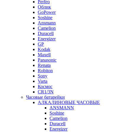
Perfeo
Облик
GoPower
Soshine
Ansmann
Camelion
Duracell
Energizer
GP
Kodak
Maxell
Panasonic
Renata
Robiton
Sony
Varta
Космос
CR1/3N
Часовые батарейки
АЛКАЛИНОВЫЕ ЧАСОВЫЕ
ANSMANN
Soshine
Camelion
Duracell
Energizer