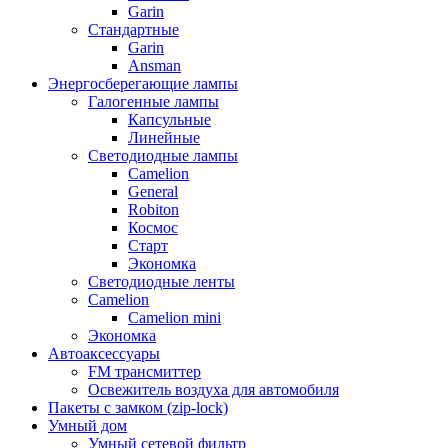
Garin
Стандартные
Garin
Ansman
Энергосберегающие лампы
Галогенные лампы
Капсульные
Линейные
Светодиодные лампы
Camelion
General
Robiton
Космос
Старт
Экономка
Светодиодные ленты
Camelion
Camelion mini
Экономка
Автоаксессуары
FM трансмиттер
Освежитель воздуха для автомобиля
Пакеты с замком (zip-lock)
Умный дом
Умный сетевой фильтр