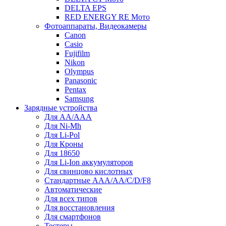
DELTA EPS
RED ENERGY RE Мото
Фотоаппараты, Видеокамеры
Canon
Casio
Fujifilm
Nikon
Olympus
Panasonic
Pentax
Samsung
Зарядные устройства
Для AA/AAA
Для Ni-Mh
Для Li-Pol
Для Кроны
Для 18650
Для Li-Ion аккумуляторов
Для свинцово кислотных
Стандартные ААА/АА/С/D/F8
Автоматические
Для всех типов
Для восстановления
Для смартфонов
Тестеры