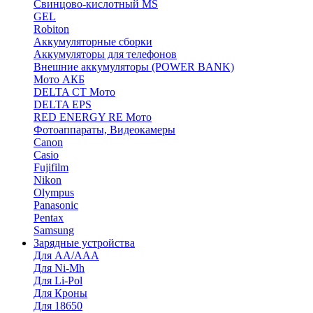
Cвинцово-кислотный MS
GEL
Robiton
Аккумуляторные сборки
Аккумуляторы для телефонов
Внешние аккумуляторы (POWER BANK)
Мото АКБ
DELTA CT Мото
DELTA EPS
RED ENERGY RE Мото
Фотоаппараты, Видеокамеры
Canon
Casio
Fujifilm
Nikon
Olympus
Panasonic
Pentax
Samsung
Зарядные устройства
Для AA/AAA
Для Ni-Mh
Для Li-Pol
Для Кроны
Для 18650