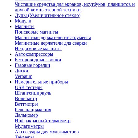
Чистящие средства для экранов, ноутбуков, планшетов и
другой компьютерной техники.
Лупы (Увеличительное стекло)
Модули
Магниты
Поисковые магниты
Магнитные держатели инструмента
Магнитные держатели для сварки
Неодимовые магниты
Автокомпрессоры
Беспроводные звонки
Газовые горелки
Диски
Verbatim
Измерительные приборы
USB тестеры
Штангенциркуль
Вольтметр
Ваттметры
Реле напряжения
Дальномер
Инфракрасный термометр
Мультиметры
Аксессуары для мультиметров
Таймеры