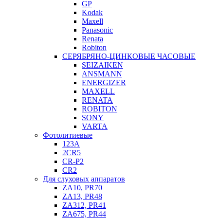
GP
Kodak
Maxell
Panasonic
Renata
Robiton
СЕРЯБРЯНО-ЦИНКОВЫЕ ЧАСОВЫЕ
SEIZAIKEN
ANSMANN
ENERGIZER
MAXELL
RENATA
ROBITON
SONY
VARTA
Фотолитиевые
123A
2CR5
CR-P2
CR2
Для слуховых аппаратов
ZA10, PR70
ZA13, PR48
ZA312, PR41
ZA675, PR44