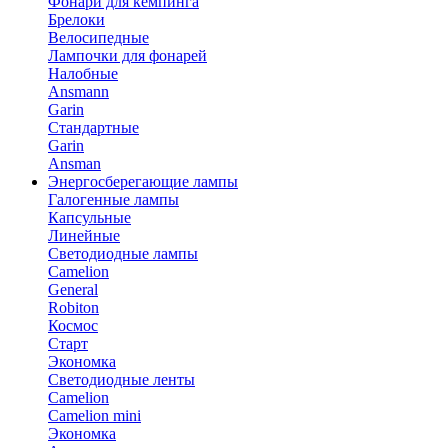
Фонари для кемпинга
Брелоки
Велосипедные
Лампочки для фонарей
Налобные
Ansmann
Garin
Стандартные
Garin
Ansman
Энергосберегающие лампы
Галогенные лампы
Капсульные
Линейные
Светодиодные лампы
Camelion
General
Robiton
Космос
Старт
Экономка
Светодиодные ленты
Camelion
Camelion mini
Экономка