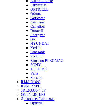
Алкалиновые
Литиевые
OPTICELL
Облик
GoPower
Ansmann
Camelion
Duracell
Energizer
GP
HYUNDAI
Kodak
Panasonic
Robiton
Samsung PLEOMAX
SONY
TOSHIBA
Varta
Космос
R14/LR14/C
R20/LR20/D
3R12/3336 4,5V
6F22/6LR61/F8
Дисковые-Литиевые
Opticell