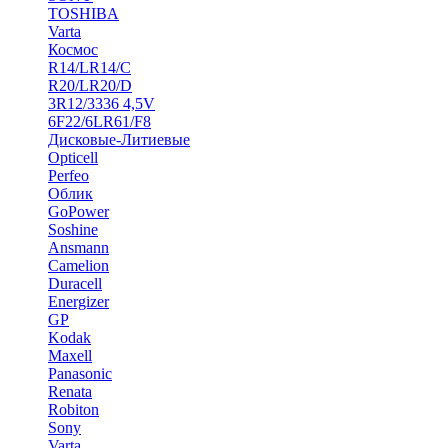
TOSHIBA
Varta
Космос
R14/LR14/C
R20/LR20/D
3R12/3336 4,5V
6F22/6LR61/F8
Дисковые-Литиевые
Opticell
Perfeo
Облик
GoPower
Soshine
Ansmann
Camelion
Duracell
Energizer
GP
Kodak
Maxell
Panasonic
Renata
Robiton
Sony
Varta