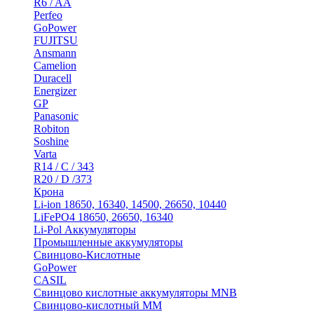
R6 / AA
Perfeo
GoPower
FUJITSU
Ansmann
Camelion
Duracell
Energizer
GP
Panasonic
Robiton
Soshine
Varta
R14 / C / 343
R20 / D /373
Крона
Li-ion 18650, 16340, 14500, 26650, 10440
LiFePO4 18650, 26650, 16340
Li-Pol Аккумуляторы
Промышленные аккумуляторы
Свинцово-Кислотные
GoPower
CASIL
Свинцово кислотные аккумуляторы MNB
Cвинцово-кислотный MM