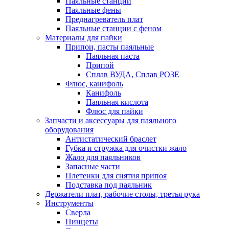
Паяльные станции
Паяльные фены
Преднагреватель плат
Паяльные станции с феном
Материалы для пайки
Припои, пасты паяльные
Паяльная паста
Припой
Сплав ВУДА, Сплав РОЗЕ
Флюс, канифоль
Канифоль
Паяльная кислота
Флюс для пайки
Запчасти и аксессуары для паяльного
оборудования
Антистатический браслет
Губка и стружка для очистки жало
Жало для паяльников
Запасные части
Плетенки для снятия припоя
Подставка под паяльник
Держатели плат, рабочие столы, третья рука
Инструменты
Сверла
Пинцеты