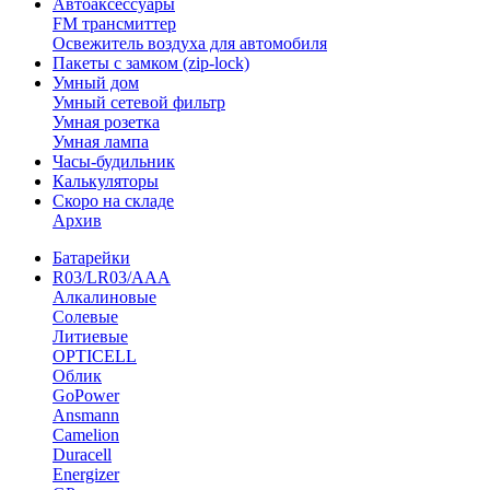
Автоаксессуары
FM трансмиттер
Освежитель воздуха для автомобиля
Пакеты с замком (zip-lock)
Умный дом
Умный сетевой фильтр
Умная розетка
Умная лампа
Часы-будильник
Калькуляторы
Скоро на складе
Архив
Батарейки
R03/LR03/AAA
Алкалиновые
Солевые
Литиевые
OPTICELL
Облик
GoPower
Ansmann
Camelion
Duracell
Energizer