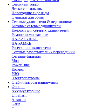
Сезонный товар
Диско-светильник
Новогодние гирлянды
Сушилки для обуви
Сетевые удлинители & переходники
Бытовые сетевые удлинители
Колодки для сетевых удлинителей
Ремонтно-монтажные
НА КАТУШКЕ
НА РАМКЕ
Розетки и выключатели
Сетевые разветвители & переходники
Сетевые фильтры
Most
PowerCube
Космос
УЗО
Электропатроны
Стабилизаторы напряжения
Фонари
Аккумуляторные
Ultraflash
Ansmann
Garin