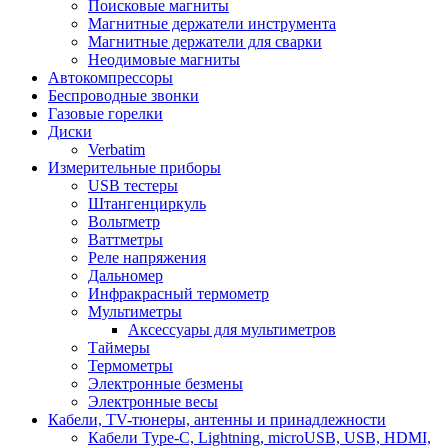
Поисковые магниты
Магнитные держатели инструмента
Магнитные держатели для сварки
Неодимовые магниты
Автокомпрессоры
Беспроводные звонки
Газовые горелки
Диски
Verbatim
Измерительные приборы
USB тестеры
Штангенциркуль
Вольтметр
Ваттметры
Реле напряжения
Дальномер
Инфракрасный термометр
Мультиметры
Аксессуары для мультиметров
Таймеры
Термометры
Электронные безмены
Электронные весы
Кабели, TV-тюнеры, антенны и принадлежности
Кабели Type-C, Lightning, microUSB, USB, HDMI,