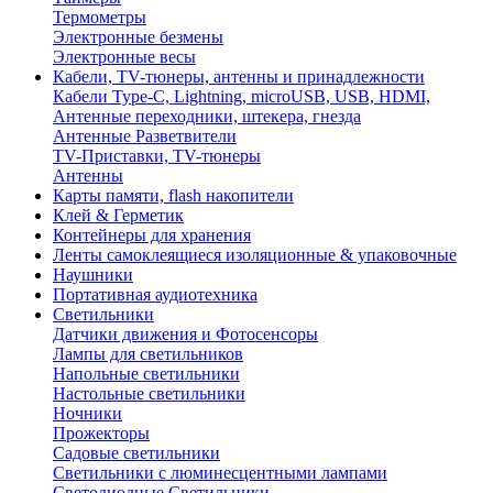
Термометры
Электронные безмены
Электронные весы
Кабели, TV-тюнеры, антенны и принадлежности
Кабели Type-C, Lightning, microUSB, USB, HDMI,
Антенные переходники, штекера, гнезда
Антенные Разветвители
TV-Приставки, TV-тюнеры
Антенны
Карты памяти, flash накопители
Клей & Герметик
Контейнеры для хранения
Ленты самоклеящиеся изоляционные & упаковочные
Наушники
Портативная аудиотехника
Светильники
Датчики движения и Фотосенсоры
Лампы для светильников
Напольные светильники
Настольные светильники
Ночники
Прожекторы
Садовые светильники
Светильники с люминесцентными лампами
Светодиодные Светильники