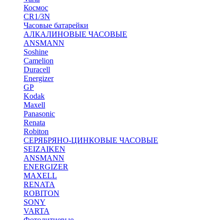
Космос
CR1/3N
Часовые батарейки
АЛКАЛИНОВЫЕ ЧАСОВЫЕ
ANSMANN
Soshine
Camelion
Duracell
Energizer
GP
Kodak
Maxell
Panasonic
Renata
Robiton
СЕРЯБРЯНО-ЦИНКОВЫЕ ЧАСОВЫЕ
SEIZAIKEN
ANSMANN
ENERGIZER
MAXELL
RENATA
ROBITON
SONY
VARTA
Фотолитиевые