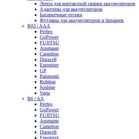
Лента для контактной сварки аккумуляторов
Адаптеры для аккумуляторов
Батареечные отсеки
Футляры для аккумуляторов и батареек
R03 / AAA
Perfeo
GoPower
FUJITSU
Ansmann
Camelion
Duracell
Energizer
GP
Panasonic
Robiton
Soshine
Varta
R6 / AA
Perfeo
GoPower
FUJITSU
Ansmann
Camelion
Duracell
Energizer