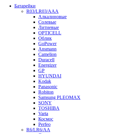
Батарейки
R03/LR03/AAA
Алкалиновые
Солевые
Литиевые
OPTICELL
Облик
GoPower
Ansmann
Camelion
Duracell
Energizer
GP
HYUNDAI
Kodak
Panasonic
Robiton
Samsung PLEOMAX
SONY
TOSHIBA
Varta
Космос
Perfeo
R6/LR6/AA