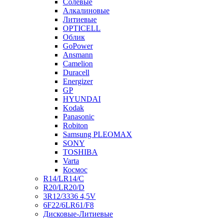
Солевые
Алкалиновые
Литиевые
OPTICELL
Облик
GoPower
Ansmann
Camelion
Duracell
Energizer
GP
HYUNDAI
Kodak
Panasonic
Robiton
Samsung PLEOMAX
SONY
TOSHIBA
Varta
Космос
R14/LR14/C
R20/LR20/D
3R12/3336 4,5V
6F22/6LR61/F8
Дисковые-Литиевые