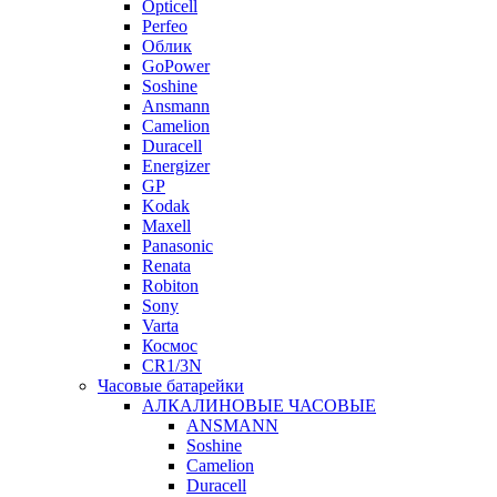
Opticell
Perfeo
Облик
GoPower
Soshine
Ansmann
Camelion
Duracell
Energizer
GP
Kodak
Maxell
Panasonic
Renata
Robiton
Sony
Varta
Космос
CR1/3N
Часовые батарейки
АЛКАЛИНОВЫЕ ЧАСОВЫЕ
ANSMANN
Soshine
Camelion
Duracell