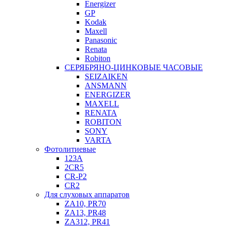
Energizer
GP
Kodak
Maxell
Panasonic
Renata
Robiton
СЕРЯБРЯНО-ЦИНКОВЫЕ ЧАСОВЫЕ
SEIZAIKEN
ANSMANN
ENERGIZER
MAXELL
RENATA
ROBITON
SONY
VARTA
Фотолитиевые
123A
2CR5
CR-P2
CR2
Для слуховых аппаратов
ZA10, PR70
ZA13, PR48
ZA312, PR41