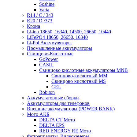
Soshine
Varta
R14 / C / 343
R20 / D /373
Крона
Li-ion 18650, 16340, 14500, 26650, 10440
LiFePO4 18650, 26650, 16340
Li-Pol Аккумуляторы
Промышленные аккумуляторы
Свинцово-Кислотные
GoPower
CASIL
Свинцово кислотные аккумуляторы MNB
Cвинцово-кислотный MM
Cвинцово-кислотный MS
GEL
Robiton
Аккумуляторные сборки
Аккумуляторы для телефонов
Внешние аккумуляторы (POWER BANK)
Мото АКБ
DELTA CT Мото
DELTA EPS
RED ENERGY RE Мото
Фотоаппараты, Видеокамеры