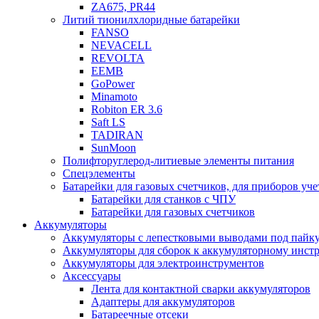
ZA675, PR44
Литий тионилхлоридные батарейки
FANSO
NEVACELL
REVOLTA
EEMB
GoPower
Minamoto
Robiton ER 3.6
Saft LS
TADIRAN
SunMoon
Полифторуглерод-литиевые элементы питания
Спецэлементы
Батарейки для газовых счетчиков, для приборов уче
Батарейки для станков с ЧПУ
Батарейки для газовых счетчиков
Аккумуляторы
Аккумуляторы с лепестковыми выводами под пайку
Аккумуляторы для сборок к аккумуляторному инстр
Аккумуляторы для электроинструментов
Аксессуары
Лента для контактной сварки аккумуляторов
Адаптеры для аккумуляторов
Батареечные отсеки