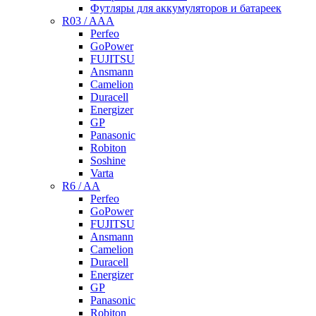
Футляры для аккумуляторов и батареек
R03 / AAA
Perfeo
GoPower
FUJITSU
Ansmann
Camelion
Duracell
Energizer
GP
Panasonic
Robiton
Soshine
Varta
R6 / AA
Perfeo
GoPower
FUJITSU
Ansmann
Camelion
Duracell
Energizer
GP
Panasonic
Robiton