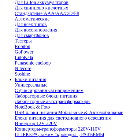
Для Li-Ion аккумуляторов
Для свинцово кислотных
Стандартные ААА/АА/С/D/F8
Автоматические
Для всех типов
Для восстановления
Для смартфонов
Тестеры
Robiton
GoPower
LiitoKala
Panasonic eneloop
Nitecore
Soshine
Блоки питания
Универсальные
C фиксированным напряжением
Лабораторные блоки питания
Лабораторные автотрансформаторы
NoteBook & Foto
USB блоки питания Мобильные & Автомобильные
Блоки питания для светодиодного освещения
Инвертор 12V-220V
Конвертеры-трансформаторы 220V-110V
ШТЕКЕРА, зажим "крокодил", РАЗЪЁМЫ