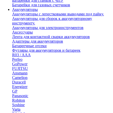
Батарейки для станков с ЧПУ
Батарейки для газовых счетчиков
Аккумуляторы
Аккумуляторы с лепестковыми выводами под пайку.
Аккумуляторы для сборок к аккумуляторному
инструменту.
Аккумуляторы для электроинструментов
Аксессуары
Лента для контактной сварки аккумуляторов
Адаптеры для аккумуляторов
Батареечные отсеки
Футляры для аккумуляторов и батареек
R03 / AAA
Perfeo
GoPower
FUJITSU
Ansmann
Camelion
Duracell
Energizer
GP
Panasonic
Robiton
Soshine
Varta