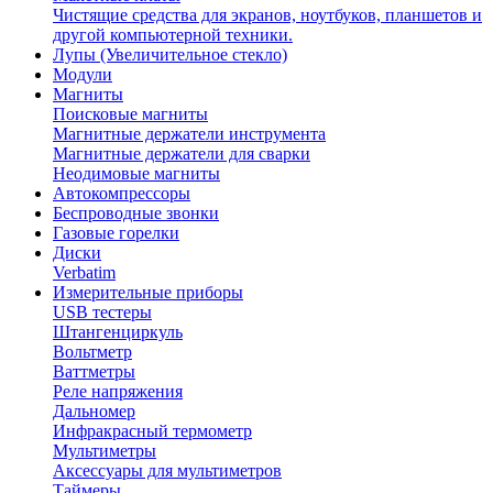
Чистящие средства для экранов, ноутбуков, планшетов и
другой компьютерной техники.
Лупы (Увеличительное стекло)
Модули
Магниты
Поисковые магниты
Магнитные держатели инструмента
Магнитные держатели для сварки
Неодимовые магниты
Автокомпрессоры
Беспроводные звонки
Газовые горелки
Диски
Verbatim
Измерительные приборы
USB тестеры
Штангенциркуль
Вольтметр
Ваттметры
Реле напряжения
Дальномер
Инфракрасный термометр
Мультиметры
Аксессуары для мультиметров
Таймеры