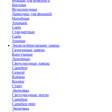
Фонари для кемпинга
Брелоки
Велосипедные
Лампочки для фонарей
Налобные
Ansmann
Garin
Стандартные
Garin
Ansman
Энергосберегающие лампы
Галогенные лампы
Капсульные
Линейные
Светодиодные лампы
Camelion
General
Robiton
Космос
Старт
Экономка
Светодиодные ленты
Camelion
Camelion mini
Экономка