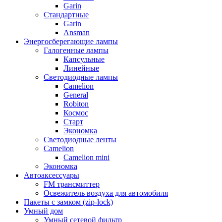
Garin
Стандартные
Garin
Ansman
Энергосберегающие лампы
Галогенные лампы
Капсульные
Линейные
Светодиодные лампы
Camelion
General
Robiton
Космос
Старт
Экономка
Светодиодные ленты
Camelion
Camelion mini
Экономка
Автоаксессуары
FM трансмиттер
Освежитель воздуха для автомобиля
Пакеты с замком (zip-lock)
Умный дом
Умный сетевой фильтр