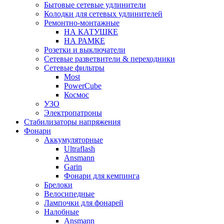
Бытовые сетевые удлинители
Колодки для сетевых удлинителей
Ремонтно-монтажные
НА КАТУШКЕ
НА РАМКЕ
Розетки и выключатели
Сетевые разветвители & переходники
Сетевые фильтры
Most
PowerCube
Космос
УЗО
Электропатроны
Стабилизаторы напряжения
Фонари
Аккумуляторные
Ultraflash
Ansmann
Garin
Фонари для кемпинга
Брелоки
Велосипедные
Лампочки для фонарей
Налобные
Ansmann