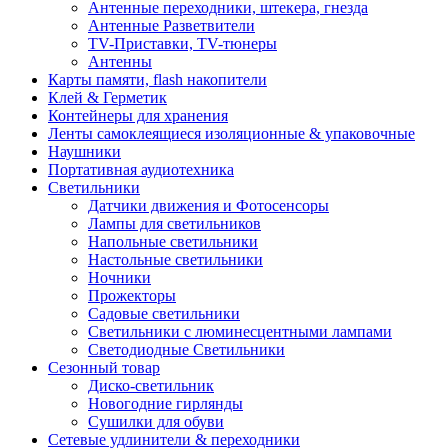
Антенные переходники, штекера, гнезда
Антенные Разветвители
TV-Приставки, TV-тюнеры
Антенны
Карты памяти, flash накопители
Клей & Герметик
Контейнеры для хранения
Ленты самоклеящиеся изоляционные & упаковочные
Наушники
Портативная аудиотехника
Светильники
Датчики движения и Фотосенсоры
Лампы для светильников
Напольные светильники
Настольные светильники
Ночники
Прожекторы
Садовые светильники
Светильники с люминесцентными лампами
Светодиодные Светильники
Сезонный товар
Диско-светильник
Новогодние гирлянды
Сушилки для обуви
Сетевые удлинители & переходники