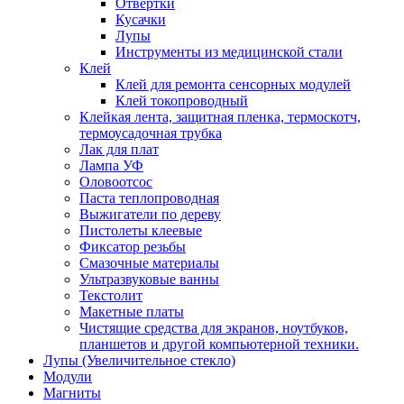
Отвертки
Кусачки
Лупы
Инструменты из медицинской стали
Клей
Клей для ремонта сенсорных модулей
Клей токопроводный
Клейкая лента, защитная пленка, термоскотч,
термоусадочная трубка
Лак для плат
Лампа УФ
Оловоотсос
Паста теплопроводная
Выжигатели по дереву
Пистолеты клеевые
Фиксатор резьбы
Смазочные материалы
Ультразвуковые ванны
Текстолит
Макетные платы
Чистящие средства для экранов, ноутбуков,
планшетов и другой компьютерной техники.
Лупы (Увеличительное стекло)
Модули
Магниты