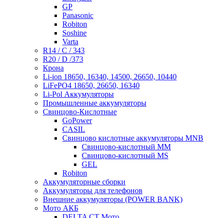
GP
Panasonic
Robiton
Soshine
Varta
R14 / C / 343
R20 / D /373
Крона
Li-ion 18650, 16340, 14500, 26650, 10440
LiFePO4 18650, 26650, 16340
Li-Pol Аккумуляторы
Промышленные аккумуляторы
Свинцово-Кислотные
GoPower
CASIL
Свинцово кислотные аккумуляторы MNB
Cвинцово-кислотный MM
Cвинцово-кислотный MS
GEL
Robiton
Аккумуляторные сборки
Аккумуляторы для телефонов
Внешние аккумуляторы (POWER BANK)
Мото АКБ
DELTA CT Мото