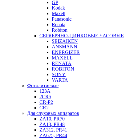
GP
Kodak
Maxell
Panasonic
Renata
Robiton
СЕРЯБРЯНО-ЦИНКОВЫЕ ЧАСОВЫЕ
SEIZAIKEN
ANSMANN
ENERGIZER
MAXELL
RENATA
ROBITON
SONY
VARTA
Фотолитиевые
123A
2CR5
CR-P2
CR2
Для слуховых аппаратов
ZA10, PR70
ZA13, PR48
ZA312, PR41
ZA675, PR44