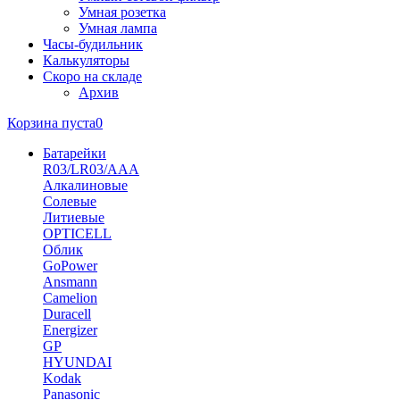
Умная розетка
Умная лампа
Часы-будильник
Калькуляторы
Скоро на складе
Архив
Корзина пуста
0
Батарейки
R03/LR03/AAA
Алкалиновые
Солевые
Литиевые
OPTICELL
Облик
GoPower
Ansmann
Camelion
Duracell
Energizer
GP
HYUNDAI
Kodak
Panasonic