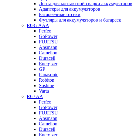
Лента для контактной сварки аккумуляторов
Адаптеры для аккумуляторов
Батареечные отсеки
Футляры для аккумуляторов и батареек
R03 / AAA
Perfeo
GoPower
FUJITSU
Ansmann
Camelion
Duracell
Energizer
GP
Panasonic
Robiton
Soshine
Varta
R6 / AA
Perfeo
GoPower
FUJITSU
Ansmann
Camelion
Duracell
Energizer