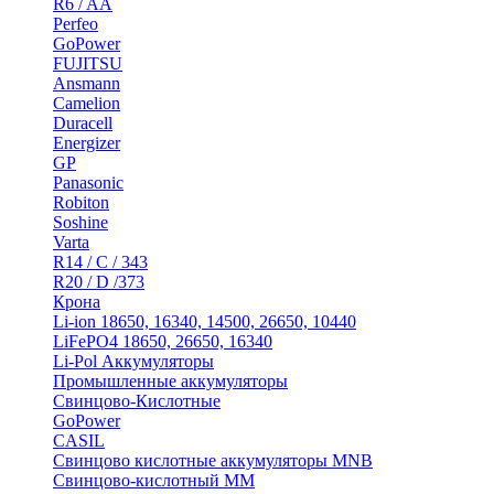
R6 / AA
Perfeo
GoPower
FUJITSU
Ansmann
Camelion
Duracell
Energizer
GP
Panasonic
Robiton
Soshine
Varta
R14 / C / 343
R20 / D /373
Крона
Li-ion 18650, 16340, 14500, 26650, 10440
LiFePO4 18650, 26650, 16340
Li-Pol Аккумуляторы
Промышленные аккумуляторы
Свинцово-Кислотные
GoPower
CASIL
Свинцово кислотные аккумуляторы MNB
Cвинцово-кислотный MM