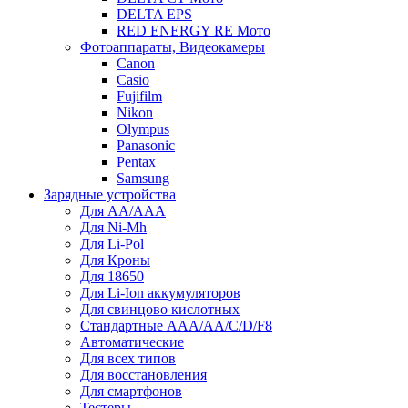
DELTA EPS
RED ENERGY RE Мото
Фотоаппараты, Видеокамеры
Canon
Casio
Fujifilm
Nikon
Olympus
Panasonic
Pentax
Samsung
Зарядные устройства
Для AA/AAA
Для Ni-Mh
Для Li-Pol
Для Кроны
Для 18650
Для Li-Ion аккумуляторов
Для свинцово кислотных
Стандартные ААА/АА/С/D/F8
Автоматические
Для всех типов
Для восстановления
Для смартфонов
Тестеры