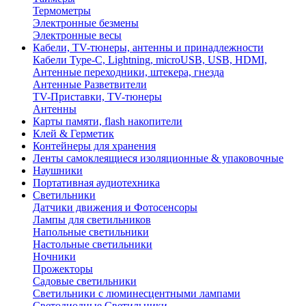
Термометры
Электронные безмены
Электронные весы
Кабели, TV-тюнеры, антенны и принадлежности
Кабели Type-C, Lightning, microUSB, USB, HDMI,
Антенные переходники, штекера, гнезда
Антенные Разветвители
TV-Приставки, TV-тюнеры
Антенны
Карты памяти, flash накопители
Клей & Герметик
Контейнеры для хранения
Ленты самоклеящиеся изоляционные & упаковочные
Наушники
Портативная аудиотехника
Светильники
Датчики движения и Фотосенсоры
Лампы для светильников
Напольные светильники
Настольные светильники
Ночники
Прожекторы
Садовые светильники
Светильники с люминесцентными лампами
Светодиодные Светильники