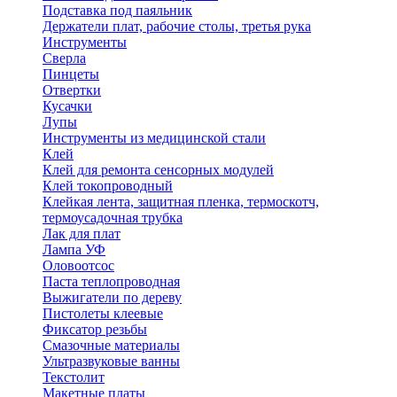
Подставка под паяльник
Держатели плат, рабочие столы, третья рука
Инструменты
Сверла
Пинцеты
Отвертки
Кусачки
Лупы
Инструменты из медицинской стали
Клей
Клей для ремонта сенсорных модулей
Клей токопроводный
Клейкая лента, защитная пленка, термоскотч,
термоусадочная трубка
Лак для плат
Лампа УФ
Оловоотсос
Паста теплопроводная
Выжигатели по дереву
Пистолеты клеевые
Фиксатор резьбы
Смазочные материалы
Ультразвуковые ванны
Текстолит
Макетные платы