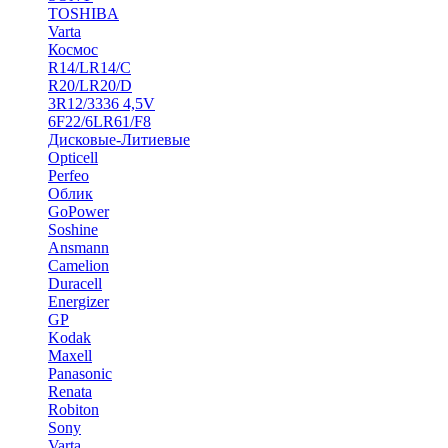
TOSHIBA
Varta
Космос
R14/LR14/C
R20/LR20/D
3R12/3336 4,5V
6F22/6LR61/F8
Дисковые-Литиевые
Opticell
Perfeo
Облик
GoPower
Soshine
Ansmann
Camelion
Duracell
Energizer
GP
Kodak
Maxell
Panasonic
Renata
Robiton
Sony
Varta