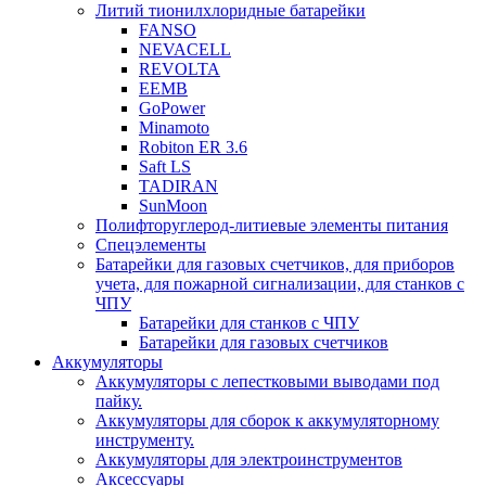
Литий тионилхлоридные батарейки
FANSO
NEVACELL
REVOLTA
EEMB
GoPower
Minamoto
Robiton ER 3.6
Saft LS
TADIRAN
SunMoon
Полифторуглерод-литиевые элементы питания
Спецэлементы
Батарейки для газовых счетчиков, для приборов
учета, для пожарной сигнализации, для станков с
ЧПУ
Батарейки для станков с ЧПУ
Батарейки для газовых счетчиков
Аккумуляторы
Аккумуляторы с лепестковыми выводами под
пайку.
Аккумуляторы для сборок к аккумуляторному
инструменту.
Аккумуляторы для электроинструментов
Аксессуары