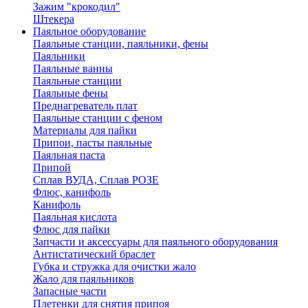
Зажим "крокодил"
Штекера
Паяльное оборудование
Паяльные станции, паяльники, фены
Паяльники
Паяльные ванны
Паяльные станции
Паяльные фены
Преднагреватель плат
Паяльные станции с феном
Материалы для пайки
Припои, пасты паяльные
Паяльная паста
Припой
Сплав ВУДА, Сплав РОЗЕ
Флюс, канифоль
Канифоль
Паяльная кислота
Флюс для пайки
Запчасти и аксессуары для паяльного оборудования
Антистатический браслет
Губка и стружка для очистки жало
Жало для паяльников
Запасные части
Плетенки для снятия припоя