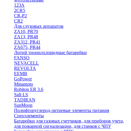
123A
2CR5
CR-P2
CR2
Для слуховых аппаратов
ZA10, PR70
ZA13, PR48
ZA312, PR41
ZA675, PR44
Литий тионилхлоридные батарейки
FANSO
NEVACELL
REVOLTA
EEMB
GoPower
Minamoto
Robiton ER 3.6
Saft LS
TADIRAN
SunMoon
Полифторуглерод-литиевые элементы питания
Спецэлементы
Батарейки для газовых счетчиков, для приборов учета,
для пожарной сигнализации, для станков с ЧПУ