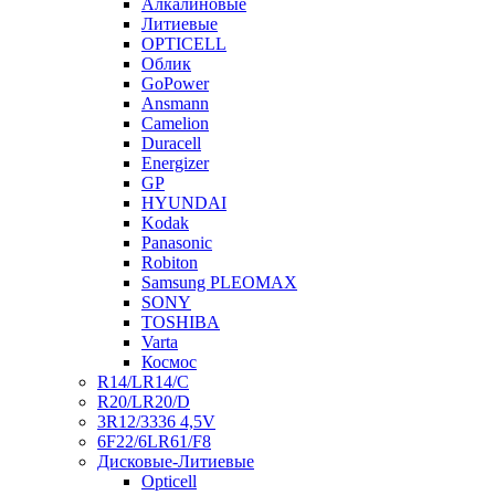
Алкалиновые
Литиевые
OPTICELL
Облик
GoPower
Ansmann
Camelion
Duracell
Energizer
GP
HYUNDAI
Kodak
Panasonic
Robiton
Samsung PLEOMAX
SONY
TOSHIBA
Varta
Космос
R14/LR14/C
R20/LR20/D
3R12/3336 4,5V
6F22/6LR61/F8
Дисковые-Литиевые
Opticell