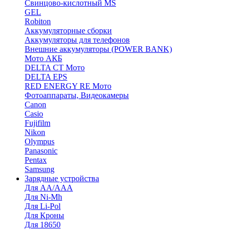
Cвинцово-кислотный MS
GEL
Robiton
Аккумуляторные сборки
Аккумуляторы для телефонов
Внешние аккумуляторы (POWER BANK)
Мото АКБ
DELTA CT Мото
DELTA EPS
RED ENERGY RE Мото
Фотоаппараты, Видеокамеры
Canon
Casio
Fujifilm
Nikon
Olympus
Panasonic
Pentax
Samsung
Зарядные устройства
Для AA/AAA
Для Ni-Mh
Для Li-Pol
Для Кроны
Для 18650