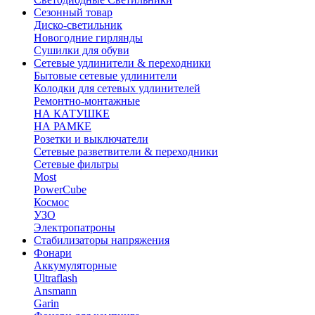
Сезонный товар
Диско-светильник
Новогодние гирлянды
Сушилки для обуви
Сетевые удлинители & переходники
Бытовые сетевые удлинители
Колодки для сетевых удлинителей
Ремонтно-монтажные
НА КАТУШКЕ
НА РАМКЕ
Розетки и выключатели
Сетевые разветвители & переходники
Сетевые фильтры
Most
PowerCube
Космос
УЗО
Электропатроны
Стабилизаторы напряжения
Фонари
Аккумуляторные
Ultraflash
Ansmann
Garin