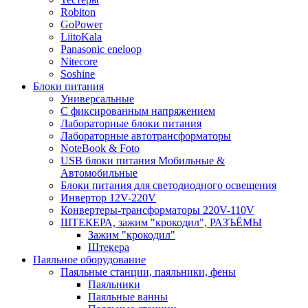
Robiton
GoPower
LiitoKala
Panasonic eneloop
Nitecore
Soshine
Блоки питания
Универсальные
C фиксированным напряжением
Лабораторные блоки питания
Лабораторные автотрансформаторы
NoteBook & Foto
USB блоки питания Мобильные &
Автомобильные
Блоки питания для светодиодного освещения
Инвертор 12V-220V
Конвертеры-трансформаторы 220V-110V
ШТЕКЕРА, зажим "крокодил", РАЗЪЁМЫ
Зажим "крокодил"
Штекера
Паяльное оборудование
Паяльные станции, паяльники, фены
Паяльники
Паяльные ванны