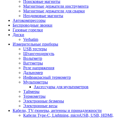
Поисковые магниты
Магнитные держатели инструмента
Магнитные держатели для сварки
Неодимовые магниты
Автокомпрессоры
Беспроводные звонки
Газовые горелки
Диски
Verbatim
Измерительные приборы
USB тестеры
Штангенциркуль
Вольтметр
Ваттметры
Реле напряжения
Дальномер
Инфракрасный термометр
Мультиметры
Аксессуары для мультиметров
Таймеры
Термометры
Электронные безмены
Электронные весы
Кабели, TV-тюнеры, антенны и принадлежности
Кабели Type-C, Lightning, microUSB, USB, HDMI,