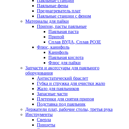
Паяльные станции
Паяльные фены
Преднагреватель плат
Паяльные станции с феном
Материалы для пайки
Припои, пасты паяльные
Паяльная паста
Припой
Сплав ВУДА, Сплав РОЗЕ
Флюс, канифоль
Канифоль
Паяльная кислота
Флюс для пайки
Запчасти и аксессуары для паяльного
оборудования
Антистатический браслет
Губка и стружка для очистки жало
Жало для паяльников
Запасные части
Плетенки для снятия припоя
Подставка под паяльник
Держатели плат, рабочие столы, третья рука
Инструменты
Сверла
Пинцеты