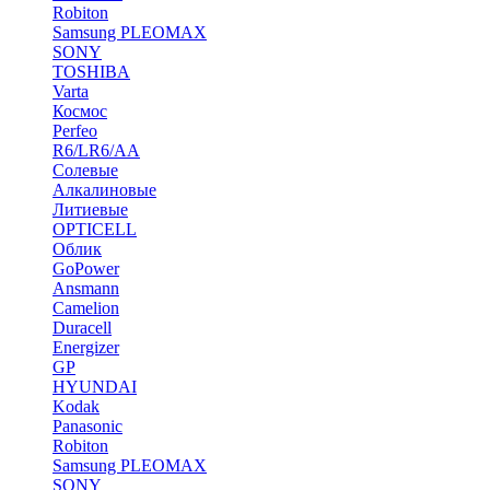
Robiton
Samsung PLEOMAX
SONY
TOSHIBA
Varta
Космос
Perfeo
R6/LR6/AA
Солевые
Алкалиновые
Литиевые
OPTICELL
Облик
GoPower
Ansmann
Camelion
Duracell
Energizer
GP
HYUNDAI
Kodak
Panasonic
Robiton
Samsung PLEOMAX
SONY