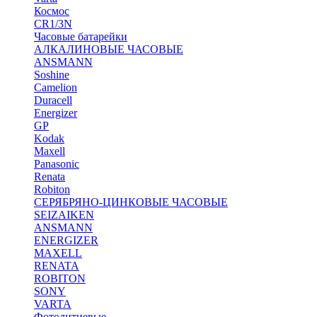
Космос
CR1/3N
Часовые батарейки
АЛКАЛИНОВЫЕ ЧАСОВЫЕ
ANSMANN
Soshine
Camelion
Duracell
Energizer
GP
Kodak
Maxell
Panasonic
Renata
Robiton
СЕРЯБРЯНО-ЦИНКОВЫЕ ЧАСОВЫЕ
SEIZAIKEN
ANSMANN
ENERGIZER
MAXELL
RENATA
ROBITON
SONY
VARTA
Фотолитиевые