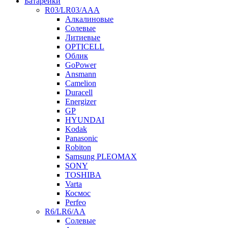
Батарейки
R03/LR03/AAA
Алкалиновые
Солевые
Литиевые
OPTICELL
Облик
GoPower
Ansmann
Camelion
Duracell
Energizer
GP
HYUNDAI
Kodak
Panasonic
Robiton
Samsung PLEOMAX
SONY
TOSHIBA
Varta
Космос
Perfeo
R6/LR6/AA
Солевые