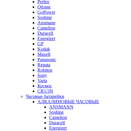
Perfeo
Облик
GoPower
Soshine
Ansmann
Camelion
Duracell
Energizer
GP
Kodak
Maxell
Panasonic
Renata
Robiton
Sony
Varta
Космос
CR1/3N
Часовые батарейки
АЛКАЛИНОВЫЕ ЧАСОВЫЕ
ANSMANN
Soshine
Camelion
Duracell
Energizer