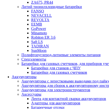
ZA675, PR44
Литий тионилхлоридные батарейки
FANSO
NEVACELL
REVOLTA
EEMB
GoPower
Minamoto
Robiton ER 3.6
Saft LS
TADIRAN
SunMoon
Полифторуглерод-литиевые элементы питания
Спецэлементы
Батарейки для газовых счетчиков, для приборов уче
Батарейки для станков с ЧПУ
Батарейки для газовых счетчиков
Аккумуляторы
Аккумуляторы с лепестковыми выводами под пайку
Аккумуляторы для сборок к аккумуляторному инстр
Аккумуляторы для электроинструментов
Аксессуары
Лента для контактной сварки аккумуляторов
Адаптеры для аккумуляторов
Батареечные отсеки