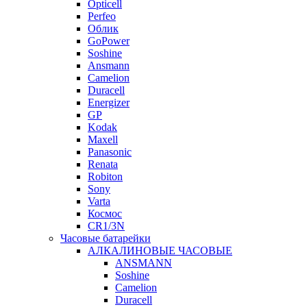
Opticell
Perfeo
Облик
GoPower
Soshine
Ansmann
Camelion
Duracell
Energizer
GP
Kodak
Maxell
Panasonic
Renata
Robiton
Sony
Varta
Космос
CR1/3N
Часовые батарейки
АЛКАЛИНОВЫЕ ЧАСОВЫЕ
ANSMANN
Soshine
Camelion
Duracell