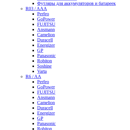
Футляры для аккумуляторов и батареек
R03 / AAA
Perfeo
GoPower
FUJITSU
Ansmann
Camelion
Duracell
Energizer
GP
Panasonic
Robiton
Soshine
Varta
R6 / AA
Perfeo
GoPower
FUJITSU
Ansmann
Camelion
Duracell
Energizer
GP
Panasonic
Robiton