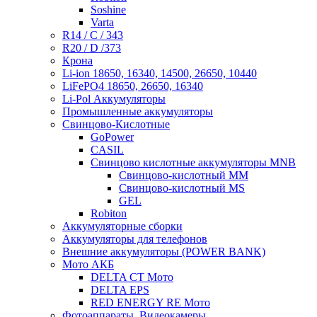
Soshine
Varta
R14 / C / 343
R20 / D /373
Крона
Li-ion 18650, 16340, 14500, 26650, 10440
LiFePO4 18650, 26650, 16340
Li-Pol Аккумуляторы
Промышленные аккумуляторы
Свинцово-Кислотные
GoPower
CASIL
Свинцово кислотные аккумуляторы MNB
Cвинцово-кислотный MM
Cвинцово-кислотный MS
GEL
Robiton
Аккумуляторные сборки
Аккумуляторы для телефонов
Внешние аккумуляторы (POWER BANK)
Мото АКБ
DELTA CT Мото
DELTA EPS
RED ENERGY RE Мото
Фотоаппараты, Видеокамеры