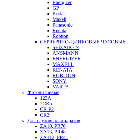
Energizer
GP
Kodak
Maxell
Panasonic
Renata
Robiton
СЕРЯБРЯНО-ЦИНКОВЫЕ ЧАСОВЫЕ
SEIZAIKEN
ANSMANN
ENERGIZER
MAXELL
RENATA
ROBITON
SONY
VARTA
Фотолитиевые
123A
2CR5
CR-P2
CR2
Для слуховых аппаратов
ZA10, PR70
ZA13, PR48
ZA312, PR41