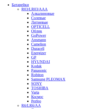
Батарейки
R03/LR03/AAA
Алкалиновые
Солевые
Литиевые
OPTICELL
Облик
GoPower
Ansmann
Camelion
Duracell
Energizer
GP
HYUNDAI
Kodak
Panasonic
Robiton
Samsung PLEOMAX
SONY
TOSHIBA
Varta
Космос
Perfeo
R6/LR6/AA