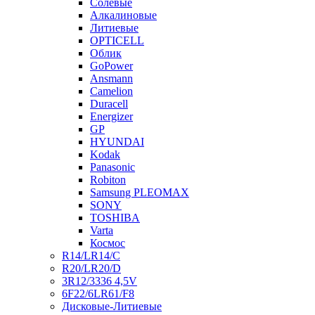
Солевые
Алкалиновые
Литиевые
OPTICELL
Облик
GoPower
Ansmann
Camelion
Duracell
Energizer
GP
HYUNDAI
Kodak
Panasonic
Robiton
Samsung PLEOMAX
SONY
TOSHIBA
Varta
Космос
R14/LR14/C
R20/LR20/D
3R12/3336 4,5V
6F22/6LR61/F8
Дисковые-Литиевые