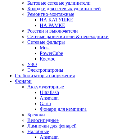
Бытовые сетевые удлинители
Колодки для сетевых удлинителей
Ремонтно-монтажные
НА КАТУШКЕ
НА РАМКЕ
Розетки и выключатели
Сетевые разветвители & переходники
Сетевые фильтры
Most
PowerCube
Космос
УЗО
Электропатроны
Стабилизаторы напряжения
Фонари
Аккумуляторные
Ultraflash
Ansmann
Garin
Фонари для кемпинга
Брелоки
Велосипедные
Лампочки для фонарей
Налобные
Ansmann