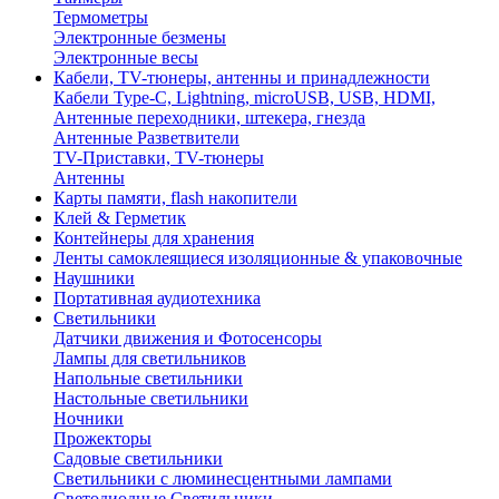
Термометры
Электронные безмены
Электронные весы
Кабели, TV-тюнеры, антенны и принадлежности
Кабели Type-C, Lightning, microUSB, USB, HDMI,
Антенные переходники, штекера, гнезда
Антенные Разветвители
TV-Приставки, TV-тюнеры
Антенны
Карты памяти, flash накопители
Клей & Герметик
Контейнеры для хранения
Ленты самоклеящиеся изоляционные & упаковочные
Наушники
Портативная аудиотехника
Светильники
Датчики движения и Фотосенсоры
Лампы для светильников
Напольные светильники
Настольные светильники
Ночники
Прожекторы
Садовые светильники
Светильники с люминесцентными лампами
Светодиодные Светильники