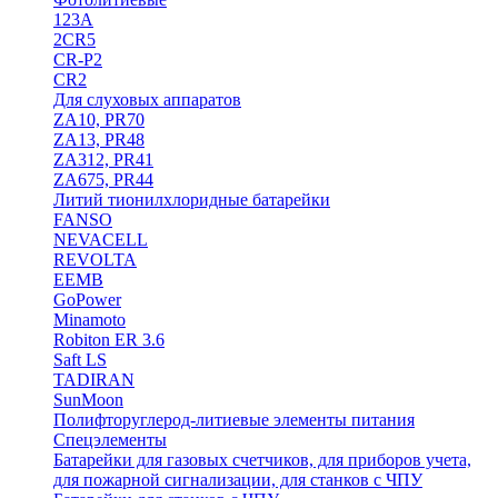
123A
2CR5
CR-P2
CR2
Для слуховых аппаратов
ZA10, PR70
ZA13, PR48
ZA312, PR41
ZA675, PR44
Литий тионилхлоридные батарейки
FANSO
NEVACELL
REVOLTA
EEMB
GoPower
Minamoto
Robiton ER 3.6
Saft LS
TADIRAN
SunMoon
Полифторуглерод-литиевые элементы питания
Спецэлементы
Батарейки для газовых счетчиков, для приборов учета,
для пожарной сигнализации, для станков с ЧПУ