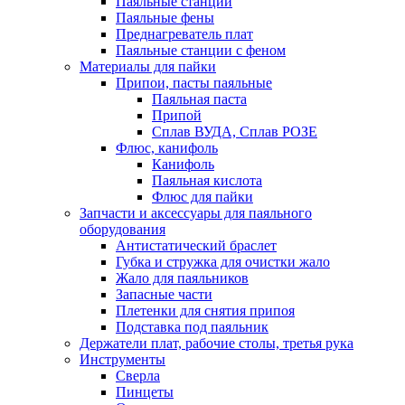
Паяльные станции
Паяльные фены
Преднагреватель плат
Паяльные станции с феном
Материалы для пайки
Припои, пасты паяльные
Паяльная паста
Припой
Сплав ВУДА, Сплав РОЗЕ
Флюс, канифоль
Канифоль
Паяльная кислота
Флюс для пайки
Запчасти и аксессуары для паяльного
оборудования
Антистатический браслет
Губка и стружка для очистки жало
Жало для паяльников
Запасные части
Плетенки для снятия припоя
Подставка под паяльник
Держатели плат, рабочие столы, третья рука
Инструменты
Сверла
Пинцеты