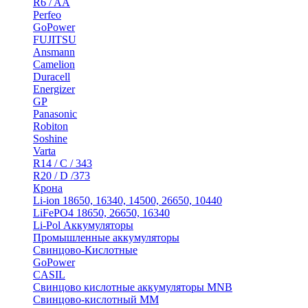
R6 / AA
Perfeo
GoPower
FUJITSU
Ansmann
Camelion
Duracell
Energizer
GP
Panasonic
Robiton
Soshine
Varta
R14 / C / 343
R20 / D /373
Крона
Li-ion 18650, 16340, 14500, 26650, 10440
LiFePO4 18650, 26650, 16340
Li-Pol Аккумуляторы
Промышленные аккумуляторы
Свинцово-Кислотные
GoPower
CASIL
Свинцово кислотные аккумуляторы MNB
Cвинцово-кислотный MM