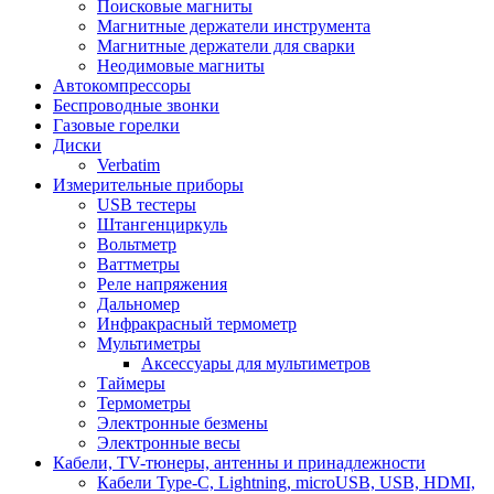
Поисковые магниты
Магнитные держатели инструмента
Магнитные держатели для сварки
Неодимовые магниты
Автокомпрессоры
Беспроводные звонки
Газовые горелки
Диски
Verbatim
Измерительные приборы
USB тестеры
Штангенциркуль
Вольтметр
Ваттметры
Реле напряжения
Дальномер
Инфракрасный термометр
Мультиметры
Аксессуары для мультиметров
Таймеры
Термометры
Электронные безмены
Электронные весы
Кабели, TV-тюнеры, антенны и принадлежности
Кабели Type-C, Lightning, microUSB, USB, HDMI,