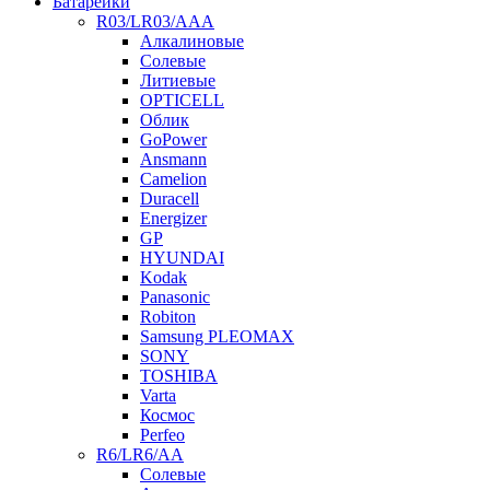
Батарейки
R03/LR03/AAA
Алкалиновые
Солевые
Литиевые
OPTICELL
Облик
GoPower
Ansmann
Camelion
Duracell
Energizer
GP
HYUNDAI
Kodak
Panasonic
Robiton
Samsung PLEOMAX
SONY
TOSHIBA
Varta
Космос
Perfeo
R6/LR6/AA
Солевые