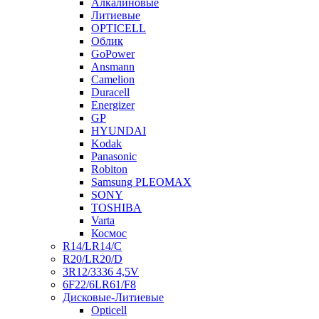
Алкалиновые
Литиевые
OPTICELL
Облик
GoPower
Ansmann
Camelion
Duracell
Energizer
GP
HYUNDAI
Kodak
Panasonic
Robiton
Samsung PLEOMAX
SONY
TOSHIBA
Varta
Космос
R14/LR14/C
R20/LR20/D
3R12/3336 4,5V
6F22/6LR61/F8
Дисковые-Литиевые
Opticell