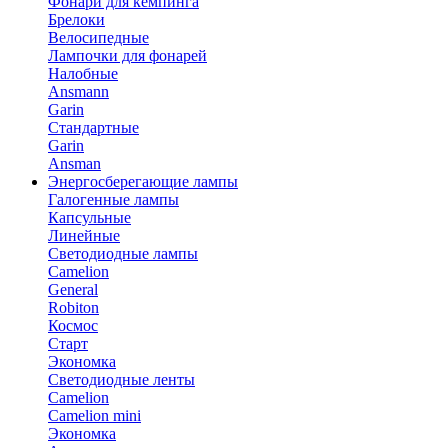
Фонари для кемпинга
Брелоки
Велосипедные
Лампочки для фонарей
Налобные
Ansmann
Garin
Стандартные
Garin
Ansman
Энергосберегающие лампы
Галогенные лампы
Капсульные
Линейные
Светодиодные лампы
Camelion
General
Robiton
Космос
Старт
Экономка
Светодиодные ленты
Camelion
Camelion mini
Экономка