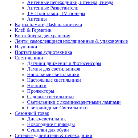
Антенные переходники, штекера, гнезда
Антенные Разветвители
TV-Приставки, TV-тюнеры
Антенны
Карты памяти, flash накопители
Клей & Герметик
Контейнеры для хранения
Ленты самоклеящиеся изоляционные & упаковочные
Наушники
Портативная аудиотехника
Светильники
Датчики движения и Фотосенсоры
Лампы для светильников
Напольные светильники
Настольные светильники
Ночники
Прожекторы
Садовые светильники
Светильники с люминесцентными лампами
Светодиодные Светильники
Сезонный товар
Диско-светильник
Новогодние гирлянды
Сушилки для обуви
Сетевые удлинители & переходники