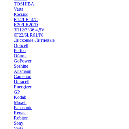
TOSHIBA
Varta
Космос
R14/LR14/C
R20/LR20/D
3R12/3336 4,5V
6F22/6LR61/F8
Дисковые-Литиевые
Opticell
Perfeo
Облик
GoPower
Soshine
Ansmann
Camelion
Duracell
Energizer
GP
Kodak
Maxell
Panasonic
Renata
Robiton
Sony
Varta