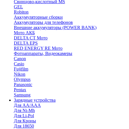
Cвинцово-кислотный MS
GEL
Robiton
Аккумуляторные сборки
Аккумуляторы для телефонов
Внешние аккумуляторы (POWER BANK)
Мото АКБ
DELTA CT Мото
DELTA EPS
RED ENERGY RE Мото
Фотоаппараты, Видеокамеры
Canon
Casio
Fujifilm
Nikon
Olympus
Panasonic
Pentax
Samsung
Зарядные устройства
Для AA/AAA
Для Ni-Mh
Для Li-Pol
Для Кроны
Для 18650