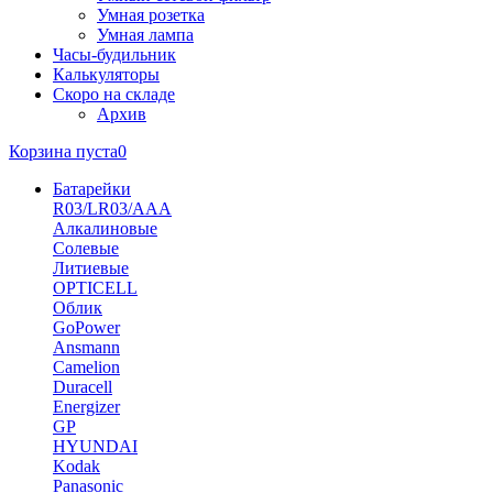
Умная розетка
Умная лампа
Часы-будильник
Калькуляторы
Скоро на складе
Архив
Корзина пуста
0
Батарейки
R03/LR03/AAA
Алкалиновые
Солевые
Литиевые
OPTICELL
Облик
GoPower
Ansmann
Camelion
Duracell
Energizer
GP
HYUNDAI
Kodak
Panasonic