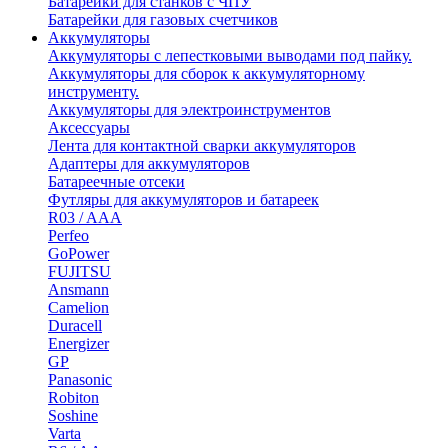
Батарейки для станков с ЧПУ
Батарейки для газовых счетчиков
Аккумуляторы
Аккумуляторы с лепестковыми выводами под пайку.
Аккумуляторы для сборок к аккумуляторному
инструменту.
Аккумуляторы для электроинструментов
Аксессуары
Лента для контактной сварки аккумуляторов
Адаптеры для аккумуляторов
Батареечные отсеки
Футляры для аккумуляторов и батареек
R03 / AAA
Perfeo
GoPower
FUJITSU
Ansmann
Camelion
Duracell
Energizer
GP
Panasonic
Robiton
Soshine
Varta