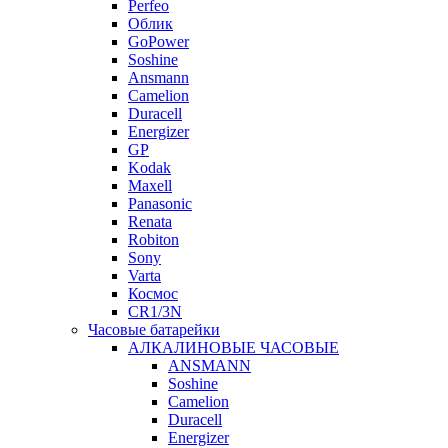
Perfeo
Облик
GoPower
Soshine
Ansmann
Camelion
Duracell
Energizer
GP
Kodak
Maxell
Panasonic
Renata
Robiton
Sony
Varta
Космос
CR1/3N
Часовые батарейки
АЛКАЛИНОВЫЕ ЧАСОВЫЕ
ANSMANN
Soshine
Camelion
Duracell
Energizer