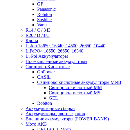
GP
Panasonic
Robiton
Soshine
Varta
R14 / C / 343
R20 / D /373
Крона
Li-ion 18650, 16340, 14500, 26650, 10440
LiFePO4 18650, 26650, 16340
Li-Pol Аккумуляторы
Промышленные аккумуляторы
Свинцово-Кислотные
GoPower
CASIL
Свинцово кислотные аккумуляторы MNB
Cвинцово-кислотный MM
Cвинцово-кислотный MS
GEL
Robiton
Аккумуляторные сборки
Аккумуляторы для телефонов
Внешние аккумуляторы (POWER BANK)
Мото АКБ
DELTA CT Мото