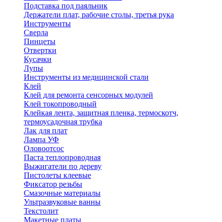
Подставка под паяльник
Держатели плат, рабочие столы, третья рука
Инструменты
Сверла
Пинцеты
Отвертки
Кусачки
Лупы
Инструменты из медицинской стали
Клей
Клей для ремонта сенсорных модулей
Клей токопроводный
Клейкая лента, защитная пленка, термоскотч,
термоусадочная трубка
Лак для плат
Лампа УФ
Оловоотсос
Паста теплопроводная
Выжигатели по дереву
Пистолеты клеевые
Фиксатор резьбы
Смазочные материалы
Ультразвуковые ванны
Текстолит
Макетные платы