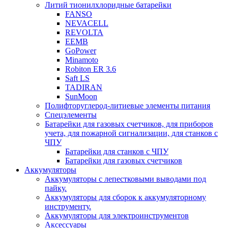
Литий тионилхлоридные батарейки
FANSO
NEVACELL
REVOLTA
EEMB
GoPower
Minamoto
Robiton ER 3.6
Saft LS
TADIRAN
SunMoon
Полифторуглерод-литиевые элементы питания
Спецэлементы
Батарейки для газовых счетчиков, для приборов
учета, для пожарной сигнализации, для станков с
ЧПУ
Батарейки для станков с ЧПУ
Батарейки для газовых счетчиков
Аккумуляторы
Аккумуляторы с лепестковыми выводами под
пайку.
Аккумуляторы для сборок к аккумуляторному
инструменту.
Аккумуляторы для электроинструментов
Аксессуары