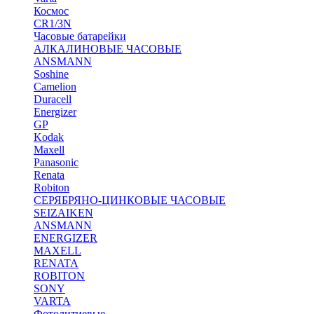
Космос
CR1/3N
Часовые батарейки
АЛКАЛИНОВЫЕ ЧАСОВЫЕ
ANSMANN
Soshine
Camelion
Duracell
Energizer
GP
Kodak
Maxell
Panasonic
Renata
Robiton
СЕРЯБРЯНО-ЦИНКОВЫЕ ЧАСОВЫЕ
SEIZAIKEN
ANSMANN
ENERGIZER
MAXELL
RENATA
ROBITON
SONY
VARTA
Фотолитиевые