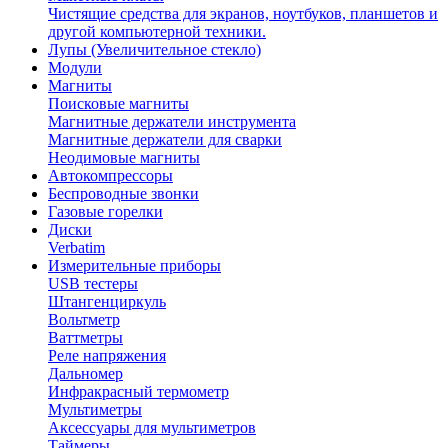
Чистящие средства для экранов, ноутбуков, планшетов и
другой компьютерной техники.
Лупы (Увеличительное стекло)
Модули
Магниты
Поисковые магниты
Магнитные держатели инструмента
Магнитные держатели для сварки
Неодимовые магниты
Автокомпрессоры
Беспроводные звонки
Газовые горелки
Диски
Verbatim
Измерительные приборы
USB тестеры
Штангенциркуль
Вольтметр
Ваттметры
Реле напряжения
Дальномер
Инфракрасный термометр
Мультиметры
Аксессуары для мультиметров
Таймеры