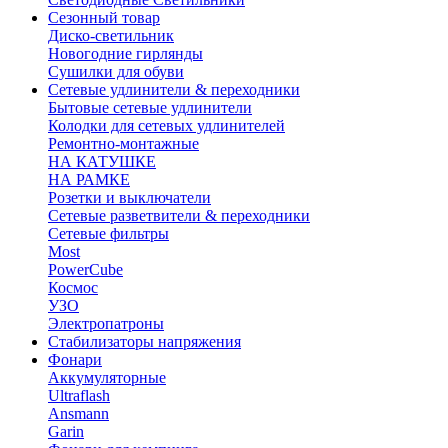
Сезонный товар
Диско-светильник
Новогодние гирлянды
Сушилки для обуви
Сетевые удлинители & переходники
Бытовые сетевые удлинители
Колодки для сетевых удлинителей
Ремонтно-монтажные
НА КАТУШКЕ
НА РАМКЕ
Розетки и выключатели
Сетевые разветвители & переходники
Сетевые фильтры
Most
PowerCube
Космос
УЗО
Электропатроны
Стабилизаторы напряжения
Фонари
Аккумуляторные
Ultraflash
Ansmann
Garin