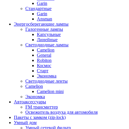
Garin
Стандартные
Garin
Ansman
Энергосберегающие лампы
Галогенные лампы
Капсульные
Линейные
Светодиодные лампы
Camelion
General
Robiton
Космос
Старт
Экономка
Светодиодные ленты
Camelion
Camelion mini
Экономка
Автоаксессуары
FM трансмиттер
Освежитель воздуха для автомобиля
Пакеты с замком (zip-lock)
Умный дом
Умный сетевой фильтр