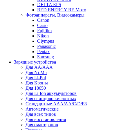
DELTA EPS
RED ENERGY RE Мото
Фотоаппараты, Видеокамеры
Canon
Casio
Fujifilm
Nikon
Olympus
Panasonic
Pentax
Samsung
Зарядные устройства
Для AA/AAA
Для Ni-Mh
Для Li-Pol
Для Кроны
Для 18650
Для Li-Ion аккумуляторов
Для свинцово кислотных
Стандартные ААА/АА/С/D/F8
Автоматические
Для всех типов
Для восстановления
Для смартфонов
Тестеры