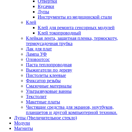
Отвертки
Кусачки
Лупы
Инструменты из медицинской стали
Клей
Клей для ремонта сенсорных модулей
Клей токопроводный
Клейкая лента, защитная пленка, термоскотч,
термоусадочная трубка
Лак для плат
Лампа УФ
Оловоотсос
Паста теплопроводная
Выжигатели по дереву
Пистолеты клеевые
Фиксатор резьбы
Смазочные материалы
Ультразвуковые ванны
Текстолит
Макетные платы
Чистящие средства для экранов, ноутбуков,
планшетов и другой компьютерной техники.
Лупы (Увеличительное стекло)
Модули
Магниты