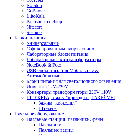
Robiton
GoPower
LiitoKala
Panasonic eneloop
Nitecore
Soshine
Блоки питания
Универсальные
C фиксированным напряжением
Лабораторные блоки питания
Лабораторные автотрансформаторы
NoteBook & Foto
USB блоки питания Мобильные &
Автомобильные
Блоки питания для светодиодного освещения
Инвертор 12V-220V
Конвертеры-трансформаторы 220V-110V
ШТЕКЕРА, зажим "крокодил", РАЗЪЁМЫ
Зажим "крокодил"
Штекера
Паяльное оборудование
Паяльные станции, паяльники, фены
Паяльники
Паяльные ванны