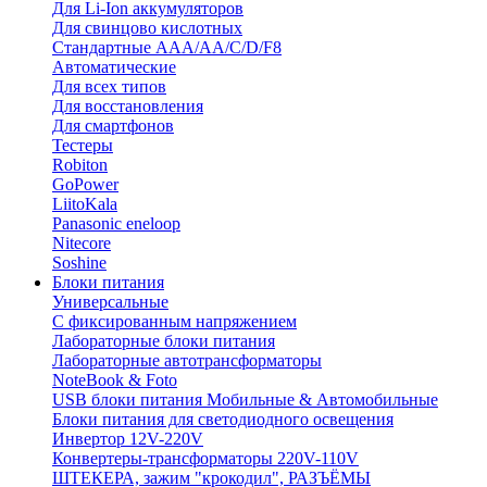
Для Li-Ion аккумуляторов
Для свинцово кислотных
Стандартные ААА/АА/С/D/F8
Автоматические
Для всех типов
Для восстановления
Для смартфонов
Тестеры
Robiton
GoPower
LiitoKala
Panasonic eneloop
Nitecore
Soshine
Блоки питания
Универсальные
C фиксированным напряжением
Лабораторные блоки питания
Лабораторные автотрансформаторы
NoteBook & Foto
USB блоки питания Мобильные & Автомобильные
Блоки питания для светодиодного освещения
Инвертор 12V-220V
Конвертеры-трансформаторы 220V-110V
ШТЕКЕРА, зажим "крокодил", РАЗЪЁМЫ