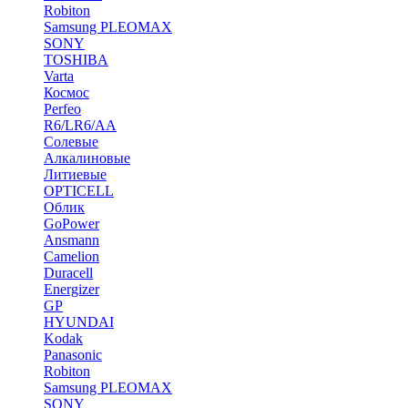
Robiton
Samsung PLEOMAX
SONY
TOSHIBA
Varta
Космос
Perfeo
R6/LR6/AA
Солевые
Алкалиновые
Литиевые
OPTICELL
Облик
GoPower
Ansmann
Camelion
Duracell
Energizer
GP
HYUNDAI
Kodak
Panasonic
Robiton
Samsung PLEOMAX
SONY