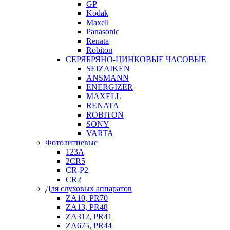
GP
Kodak
Maxell
Panasonic
Renata
Robiton
СЕРЯБРЯНО-ЦИНКОВЫЕ ЧАСОВЫЕ
SEIZAIKEN
ANSMANN
ENERGIZER
MAXELL
RENATA
ROBITON
SONY
VARTA
Фотолитиевые
123A
2CR5
CR-P2
CR2
Для слуховых аппаратов
ZA10, PR70
ZA13, PR48
ZA312, PR41
ZA675, PR44