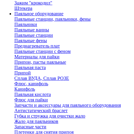
Зажим "крокодил"
Штекера
Паяльное оборудование
Паяльные станции, паяльники, фены
Паяльники
Паяльные ванны
Паяльные станции
Паяльные фены
Преднагреватель плат
Паяльные станции с феном
Материалы для пайки
Припои, пасты паяльные
Паяльная паста
Припой
Сплав ВУДА, Сплав РОЗЕ
Флюс, канифоль
Канифоль
Паяльная кислота
Флюс для пайки
Запчасти и аксессуары для паяльного оборудования
Антистатический браслет
Губка и стружка для очистки жало
Жало для паяльников
Запасные части
Плетенки для снятия припоя