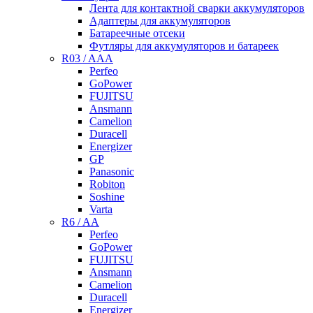
Лента для контактной сварки аккумуляторов
Адаптеры для аккумуляторов
Батареечные отсеки
Футляры для аккумуляторов и батареек
R03 / AAA
Perfeo
GoPower
FUJITSU
Ansmann
Camelion
Duracell
Energizer
GP
Panasonic
Robiton
Soshine
Varta
R6 / AA
Perfeo
GoPower
FUJITSU
Ansmann
Camelion
Duracell
Energizer