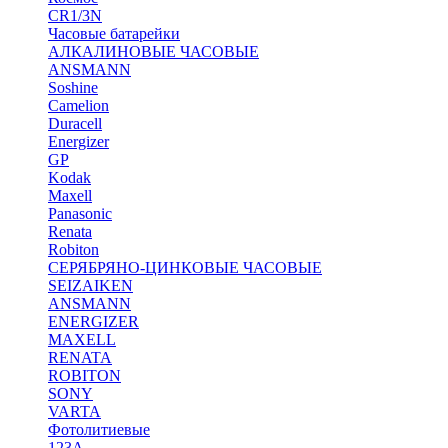
CR1/3N
Часовые батарейки
АЛКАЛИНОВЫЕ ЧАСОВЫЕ
ANSMANN
Soshine
Camelion
Duracell
Energizer
GP
Kodak
Maxell
Panasonic
Renata
Robiton
СЕРЯБРЯНО-ЦИНКОВЫЕ ЧАСОВЫЕ
SEIZAIKEN
ANSMANN
ENERGIZER
MAXELL
RENATA
ROBITON
SONY
VARTA
Фотолитиевые
123A