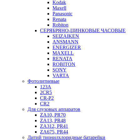
Kodak
Maxell
Panasonic
Renata
Robiton
СЕРЯБРЯНО-ЦИНКОВЫЕ ЧАСОВЫЕ
SEIZAIKEN
ANSMANN
ENERGIZER
MAXELL
RENATA
ROBITON
SONY
VARTA
Фотолитиевые
123A
2CR5
CR-P2
CR2
Для слуховых аппаратов
ZA10, PR70
ZA13, PR48
ZA312, PR41
ZA675, PR44
Литий тионилхлоридные батарейки