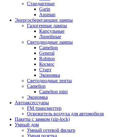
Стандартные
Garin
Ansman
Энергосберегающие лампы
Галогенные лампы
Капсульные
Линейные
Светодиодные лампы
Camelion
General
Robiton
Космос
Старт
Экономка
Светодиодные ленты
Camelion
Camelion mini
Экономка
Автоаксессуары
FM трансмиттер
Освежитель воздуха для автомобиля
Пакеты с замком (zip-lock)
Умный дом
Умный сетевой фильтр
Умная розетка