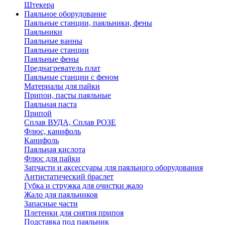
Штекера
Паяльное оборудование
Паяльные станции, паяльники, фены
Паяльники
Паяльные ванны
Паяльные станции
Паяльные фены
Преднагреватель плат
Паяльные станции с феном
Материалы для пайки
Припои, пасты паяльные
Паяльная паста
Припой
Сплав ВУДА, Сплав РОЗЕ
Флюс, канифоль
Канифоль
Паяльная кислота
Флюс для пайки
Запчасти и аксессуары для паяльного оборудования
Антистатический браслет
Губка и стружка для очистки жало
Жало для паяльников
Запасные части
Плетенки для снятия припоя
Подставка под паяльник