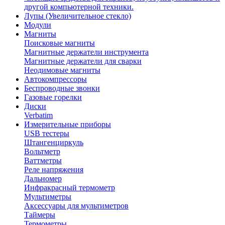
другой компьютерной техники.
Лупы (Увеличительное стекло)
Модули
Магниты
Поисковые магниты
Магнитные держатели инструмента
Магнитные держатели для сварки
Неодимовые магниты
Автокомпрессоры
Беспроводные звонки
Газовые горелки
Диски
Verbatim
Измерительные приборы
USB тестеры
Штангенциркуль
Вольтметр
Ваттметры
Реле напряжения
Дальномер
Инфракрасный термометр
Мультиметры
Аксессуары для мультиметров
Таймеры
Термометры