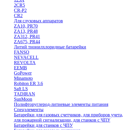
2CR5
CR-P2
CR2
Для слуховых аппаратов
ZA10, PR70
ZA13, PR48
ZA312, PR41
ZA675, PR44
Литий тионилхлоридные батарейки
FANSO
NEVACELL
REVOLTA
EEMB
GoPower
Minamoto
Robiton ER 3.6
Saft LS
TADIRAN
SunMoon
Полифторуглерод-литиевые элементы питания
Спецэлементы
Батарейки для газовых счетчиков, для приборов учета,
для пожарной сигнализации, для станков с ЧПУ
Батарейки для станков с ЧПУ