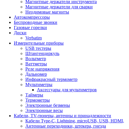
Магнитные держатели инструмента
Магнитные держатели для сварки
Неодимовые магниты
Автокомпрессоры
Беспроводные звонки
Газовые горелки
Диски
Verbatim
Измерительные приборы
USB тестеры
Штангенциркуль
Вольтметр
Ваттметры
Реле напряжения
Дальномер
Инфракрасный термометр
Мультиметры
Аксессуары для мультиметров
Таймеры
Термометры
Электронные безмены
Электронные весы
Кабели, TV-тюнеры, антенны и принадлежности
Кабели Type-C, Lightning, microUSB, USB, HDMI,
Антенные переходники, штекера, гнезда