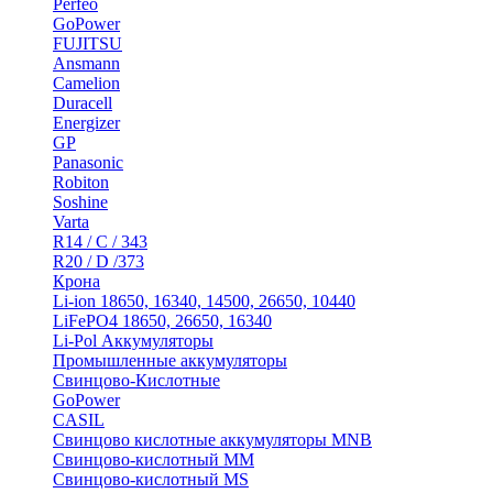
Perfeo
GoPower
FUJITSU
Ansmann
Camelion
Duracell
Energizer
GP
Panasonic
Robiton
Soshine
Varta
R14 / C / 343
R20 / D /373
Крона
Li-ion 18650, 16340, 14500, 26650, 10440
LiFePO4 18650, 26650, 16340
Li-Pol Аккумуляторы
Промышленные аккумуляторы
Свинцово-Кислотные
GoPower
CASIL
Свинцово кислотные аккумуляторы MNB
Cвинцово-кислотный MM
Cвинцово-кислотный MS