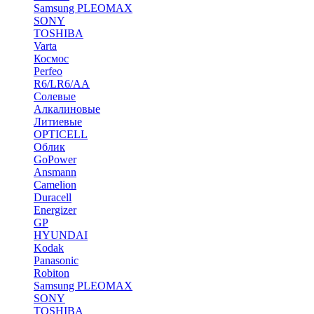
Samsung PLEOMAX
SONY
TOSHIBA
Varta
Космос
Perfeo
R6/LR6/AA
Солевые
Алкалиновые
Литиевые
OPTICELL
Облик
GoPower
Ansmann
Camelion
Duracell
Energizer
GP
HYUNDAI
Kodak
Panasonic
Robiton
Samsung PLEOMAX
SONY
TOSHIBA