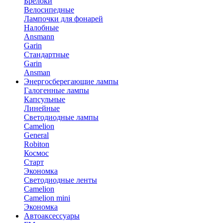
Брелоки
Велосипедные
Лампочки для фонарей
Налобные
Ansmann
Garin
Стандартные
Garin
Ansman
Энергосберегающие лампы
Галогенные лампы
Капсульные
Линейные
Светодиодные лампы
Camelion
General
Robiton
Космос
Старт
Экономка
Светодиодные ленты
Camelion
Camelion mini
Экономка
Автоаксессуары