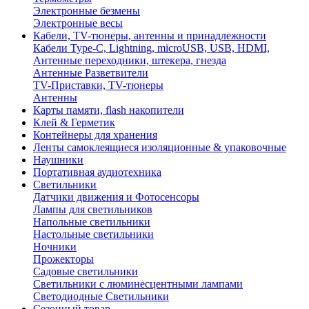
Электронные безмены
Электронные весы
Кабели, TV-тюнеры, антенны и принадлежности
Кабели Type-C, Lightning, microUSB, USB, HDMI,
Антенные переходники, штекера, гнезда
Антенные Разветвители
TV-Приставки, TV-тюнеры
Антенны
Карты памяти, flash накопители
Клей & Герметик
Контейнеры для хранения
Ленты самоклеящиеся изоляционные & упаковочные
Наушники
Портативная аудиотехника
Светильники
Датчики движения и Фотосенсоры
Лампы для светильников
Напольные светильники
Настольные светильники
Ночники
Прожекторы
Садовые светильники
Светильники с люминесцентными лампами
Светодиодные Светильники
Сезонный товар