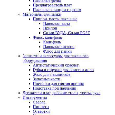
Паяльные фены
Преднагреватель плат
Паяльные станции с феном
Материалы для пайки
Припои, пасты паяльные
Паяльная паста
Припой
Сплав ВУДА, Сплав РОЗЕ
Флюс, канифоль
Канифоль
Паяльная кислота
Флюс для пайки
Запчасти и аксессуары для паяльного
оборудования
Антистатический браслет
Губка и стружка для очистки жало
Жало для паяльников
Запасные части
Плетенки для снятия припоя
Подставка под паяльник
Держатели плат, рабочие столы, третья рука
Инструменты
Сверла
Пинцеты
Отвертки