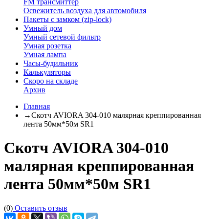
FM трансмиттер
Освежитель воздуха для автомобиля
Пакеты с замком (zip-lock)
Умный дом
Умный сетевой фильтр
Умная розетка
Умная лампа
Часы-будильник
Калькуляторы
Скоро на складе
Архив
Главная
→
Скотч AVIORA 304-010 малярная креппированная
лента 50мм*50м SR1
Скотч AVIORA 304-010
малярная креппированная
лента 50мм*50м SR1
(0)
Оставить отзыв