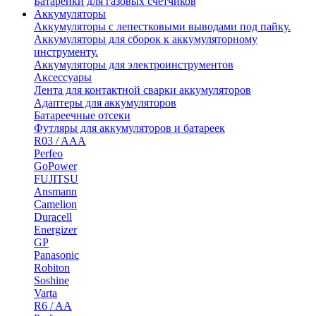
Батарейки для газовых счетчиков
Аккумуляторы
Аккумуляторы с лепестковыми выводами под пайку.
Аккумуляторы для сборок к аккумуляторному
инструменту.
Аккумуляторы для электроинструментов
Аксессуары
Лента для контактной сварки аккумуляторов
Адаптеры для аккумуляторов
Батареечные отсеки
Футляры для аккумуляторов и батареек
R03 / AAA
Perfeo
GoPower
FUJITSU
Ansmann
Camelion
Duracell
Energizer
GP
Panasonic
Robiton
Soshine
Varta
R6 / AA