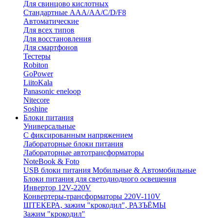
Для свинцово кислотных
Стандартные ААА/АА/С/D/F8
Автоматические
Для всех типов
Для восстановления
Для смартфонов
Тестеры
Robiton
GoPower
LiitoKala
Panasonic eneloop
Nitecore
Soshine
Блоки питания
Универсальные
C фиксированным напряжением
Лабораторные блоки питания
Лабораторные автотрансформаторы
NoteBook & Foto
USB блоки питания Мобильные & Автомобильные
Блоки питания для светодиодного освещения
Инвертор 12V-220V
Конвертеры-трансформаторы 220V-110V
ШТЕКЕРА, зажим "крокодил", РАЗЪЁМЫ
Зажим "крокодил"