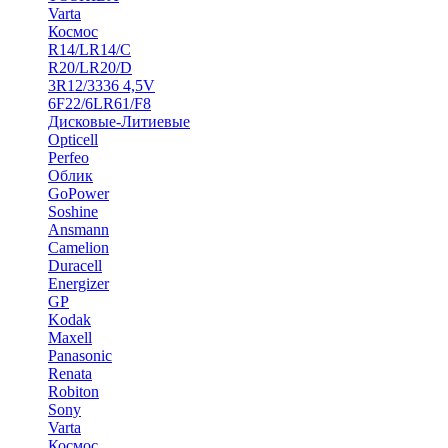
Varta
Космос
R14/LR14/C
R20/LR20/D
3R12/3336 4,5V
6F22/6LR61/F8
Дисковые-Литиевые
Opticell
Perfeo
Облик
GoPower
Soshine
Ansmann
Camelion
Duracell
Energizer
GP
Kodak
Maxell
Panasonic
Renata
Robiton
Sony
Varta
Космос