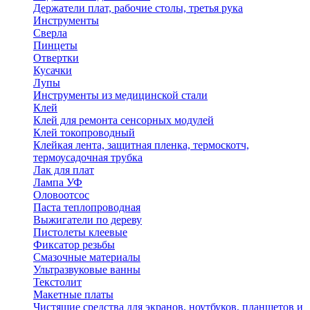
Держатели плат, рабочие столы, третья рука
Инструменты
Сверла
Пинцеты
Отвертки
Кусачки
Лупы
Инструменты из медицинской стали
Клей
Клей для ремонта сенсорных модулей
Клей токопроводный
Клейкая лента, защитная пленка, термоскотч,
термоусадочная трубка
Лак для плат
Лампа УФ
Оловоотсос
Паста теплопроводная
Выжигатели по дереву
Пистолеты клеевые
Фиксатор резьбы
Смазочные материалы
Ультразвуковые ванны
Текстолит
Макетные платы
Чистящие средства для экранов, ноутбуков, планшетов и