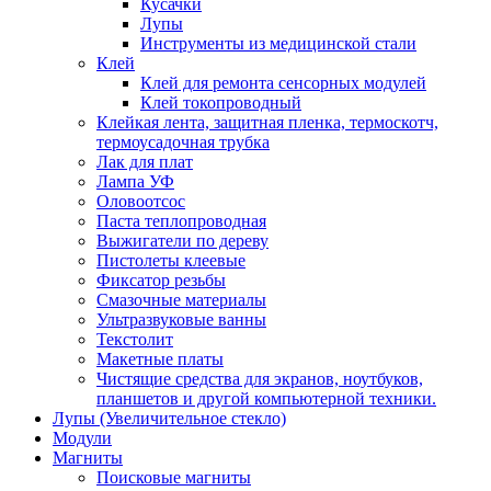
Кусачки
Лупы
Инструменты из медицинской стали
Клей
Клей для ремонта сенсорных модулей
Клей токопроводный
Клейкая лента, защитная пленка, термоскотч,
термоусадочная трубка
Лак для плат
Лампа УФ
Оловоотсос
Паста теплопроводная
Выжигатели по дереву
Пистолеты клеевые
Фиксатор резьбы
Смазочные материалы
Ультразвуковые ванны
Текстолит
Макетные платы
Чистящие средства для экранов, ноутбуков,
планшетов и другой компьютерной техники.
Лупы (Увеличительное стекло)
Модули
Магниты
Поисковые магниты