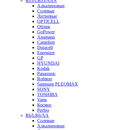
R03/LR03/AAA
Алкалиновые
Солевые
Литиевые
OPTICELL
Облик
GoPower
Ansmann
Camelion
Duracell
Energizer
GP
HYUNDAI
Kodak
Panasonic
Robiton
Samsung PLEOMAX
SONY
TOSHIBA
Varta
Космос
Perfeo
R6/LR6/AA
Солевые
Алкалиновые