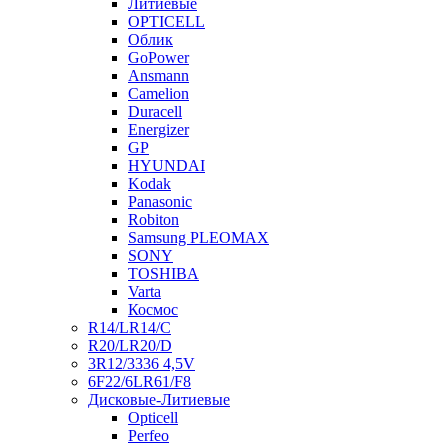
Литиевые
OPTICELL
Облик
GoPower
Ansmann
Camelion
Duracell
Energizer
GP
HYUNDAI
Kodak
Panasonic
Robiton
Samsung PLEOMAX
SONY
TOSHIBA
Varta
Космос
R14/LR14/C
R20/LR20/D
3R12/3336 4,5V
6F22/6LR61/F8
Дисковые-Литиевые
Opticell
Perfeo