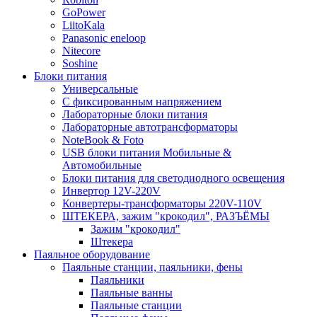
GoPower
LiitoKala
Panasonic eneloop
Nitecore
Soshine
Блоки питания
Универсальные
C фиксированным напряжением
Лабораторные блоки питания
Лабораторные автотрансформаторы
NoteBook & Foto
USB блоки питания Мобильные &
Автомобильные
Блоки питания для светодиодного освещения
Инвертор 12V-220V
Конвертеры-трансформаторы 220V-110V
ШТЕКЕРА, зажим "крокодил", РАЗЪЁМЫ
Зажим "крокодил"
Штекера
Паяльное оборудование
Паяльные станции, паяльники, фены
Паяльники
Паяльные ванны
Паяльные станции