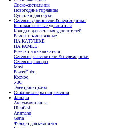
Диско-светильник
Новогодние гирлянды
Сушилки для обуви
Сетевые удлинители & переходники
Бытовые сетевые удлинители
Колодки для сетевых удлинителей
Ремонтно-монтажные
НА КАТУШКЕ
НА РАМКЕ
Розетки и выключатели
Сетевые разветвители & переходники
Сетевые фильтры
Most
PowerCube
Космос
УЗО
Электропатроны
Стабилизаторы напряжения
Фонари
Аккумуляторные
Ultraflash
Ansmann
Garin
Фонари для кемпинга