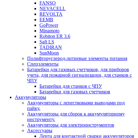
FANSO
NEVACELL
REVOLTA
EEMB
GoPower
Minamoto
Robiton ER 3.6
Saft LS
TADIRAN
SunMoon
Полифторуглерод-литиевые элементы питания
Спецэлементы
Батарейки для газовых счетчиков, для приборов
учета, для пожарной сигнализации, для станков с
ЧПУ
Батарейки для станков с ЧПУ
Батарейки для газовых счетчиков
Аккумуляторы
Аккумуляторы с лепестковыми выводами под
пайку.
Аккумуляторы для сборок к аккумуляторному
инструменту.
Аккумуляторы для электроинструментов
Аксессуары
Лента для контактной сварки аккумуляторов