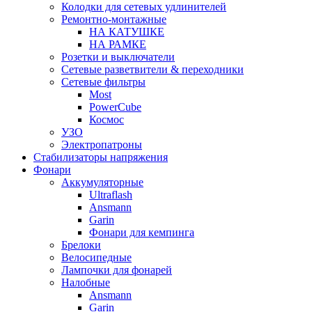
Колодки для сетевых удлинителей
Ремонтно-монтажные
НА КАТУШКЕ
НА РАМКЕ
Розетки и выключатели
Сетевые разветвители & переходники
Сетевые фильтры
Most
PowerCube
Космос
УЗО
Электропатроны
Стабилизаторы напряжения
Фонари
Аккумуляторные
Ultraflash
Ansmann
Garin
Фонари для кемпинга
Брелоки
Велосипедные
Лампочки для фонарей
Налобные
Ansmann
Garin