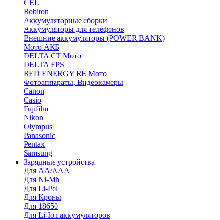
GEL
Robiton
Аккумуляторные сборки
Аккумуляторы для телефонов
Внешние аккумуляторы (POWER BANK)
Мото АКБ
DELTA CT Мото
DELTA EPS
RED ENERGY RE Мото
Фотоаппараты, Видеокамеры
Canon
Casio
Fujifilm
Nikon
Olympus
Panasonic
Pentax
Samsung
Зарядные устройства
Для AA/AAA
Для Ni-Mh
Для Li-Pol
Для Кроны
Для 18650
Для Li-Ion аккумуляторов