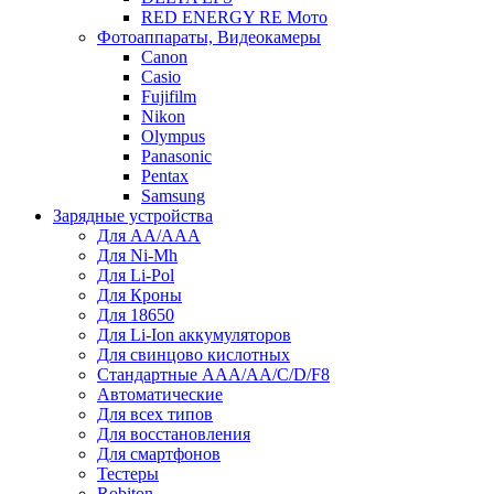
RED ENERGY RE Мото
Фотоаппараты, Видеокамеры
Canon
Casio
Fujifilm
Nikon
Olympus
Panasonic
Pentax
Samsung
Зарядные устройства
Для AA/AAA
Для Ni-Mh
Для Li-Pol
Для Кроны
Для 18650
Для Li-Ion аккумуляторов
Для свинцово кислотных
Стандартные ААА/АА/С/D/F8
Автоматические
Для всех типов
Для восстановления
Для смартфонов
Тестеры
Robiton