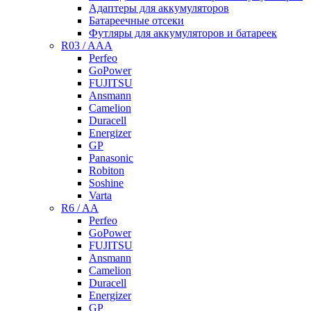
Адаптеры для аккумуляторов
Батареечные отсеки
Футляры для аккумуляторов и батареек
R03 / AAA
Perfeo
GoPower
FUJITSU
Ansmann
Camelion
Duracell
Energizer
GP
Panasonic
Robiton
Soshine
Varta
R6 / AA
Perfeo
GoPower
FUJITSU
Ansmann
Camelion
Duracell
Energizer
GP