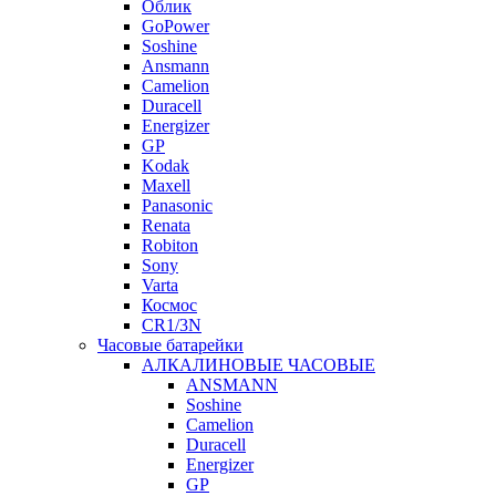
Облик
GoPower
Soshine
Ansmann
Camelion
Duracell
Energizer
GP
Kodak
Maxell
Panasonic
Renata
Robiton
Sony
Varta
Космос
CR1/3N
Часовые батарейки
АЛКАЛИНОВЫЕ ЧАСОВЫЕ
ANSMANN
Soshine
Camelion
Duracell
Energizer
GP