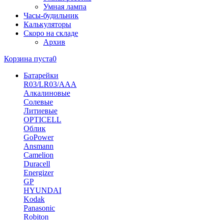
Умная лампа
Часы-будильник
Калькуляторы
Скоро на складе
Архив
Корзина пуста
0
Батарейки
R03/LR03/AAA
Алкалиновые
Солевые
Литиевые
OPTICELL
Облик
GoPower
Ansmann
Camelion
Duracell
Energizer
GP
HYUNDAI
Kodak
Panasonic
Robiton