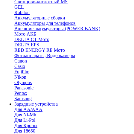
Cвинцово-кислотный MS
GEL
Robiton
Аккумуляторные сборки
Аккумуляторы для телефонов
Внешние аккумуляторы (POWER BANK)
Мото АКБ
DELTA CT Мото
DELTA EPS
RED ENERGY RE Мото
Фотоаппараты, Видеокамеры
Canon
Casio
Fujifilm
Nikon
Olympus
Panasonic
Pentax
Samsung
Зарядные устройства
Для AA/AAA
Для Ni-Mh
Для Li-Pol
Для Кроны
Для 18650