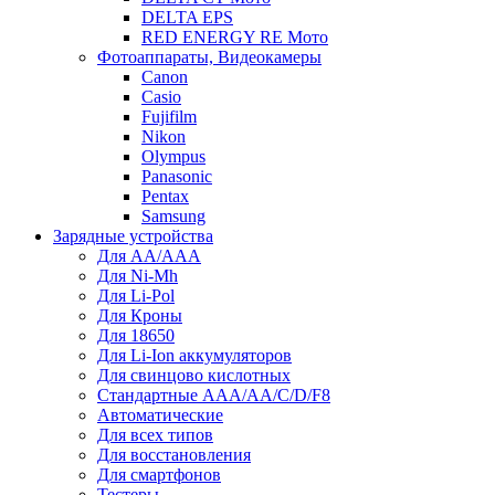
DELTA EPS
RED ENERGY RE Мото
Фотоаппараты, Видеокамеры
Canon
Casio
Fujifilm
Nikon
Olympus
Panasonic
Pentax
Samsung
Зарядные устройства
Для AA/AAA
Для Ni-Mh
Для Li-Pol
Для Кроны
Для 18650
Для Li-Ion аккумуляторов
Для свинцово кислотных
Стандартные ААА/АА/С/D/F8
Автоматические
Для всех типов
Для восстановления
Для смартфонов
Тестеры