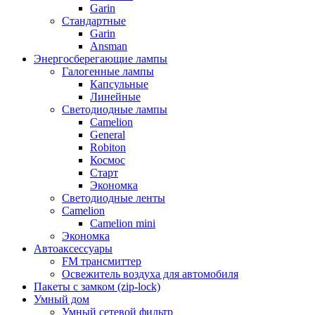
Garin
Стандартные
Garin
Ansman
Энергосберегающие лампы
Галогенные лампы
Капсульные
Линейные
Светодиодные лампы
Camelion
General
Robiton
Космос
Старт
Экономка
Светодиодные ленты
Camelion
Camelion mini
Экономка
Автоаксессуары
FM трансмиттер
Освежитель воздуха для автомобиля
Пакеты с замком (zip-lock)
Умный дом
Умный сетевой фильтр