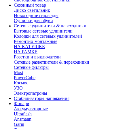
Сезонный товар
Диско-светильник
Новогодние гирлянды
Сушилки для обуви
Сетевые удлинители & переходники
Бытовые сетевые удлинители
Колодки для сетевых удлинителей
Ремонтно-монтажные
НА КАТУШКЕ
НА РАМКЕ
Розетки и выключатели
Сетевые разветвители & переходники
Сетевые фильтры
Most
PowerCube
Космос
УЗО
Электропатроны
Стабилизаторы напряжения
Фонари
Аккумуляторные
Ultraflash
Ansmann
Garin