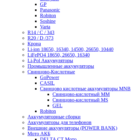
GP
Panasonic
Robiton
Soshine
Varta
R14 / C / 343
R20 / D /373
Крона
Li-ion 18650, 16340, 14500, 26650, 10440
LiFePO4 18650, 26650, 16340
Li-Pol Аккумуляторы
Промышленные аккумуляторы
Свинцово-Кислотные
GoPower
CASIL
Свинцово кислотные аккумуляторы MNB
Cвинцово-кислотный MM
Cвинцово-кислотный MS
GEL
Robiton
Аккумуляторные сборки
Аккумуляторы для телефонов
Внешние аккумуляторы (POWER BANK)
Мото АКБ
DELTA CT Мото