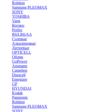
Robiton
Samsung PLEOMAX
SONY
TOSHIBA
Varta
Космос
Perfeo
R6/LR6/AA
Солевые
Алкалиновые
Литиевые
OPTICELL
Облик
GoPower
Ansmann
Camelion
Duracell
Energizer
GP
HYUNDAI
Kodak
Panasonic
Robiton
Samsung PLEOMAX
SONY