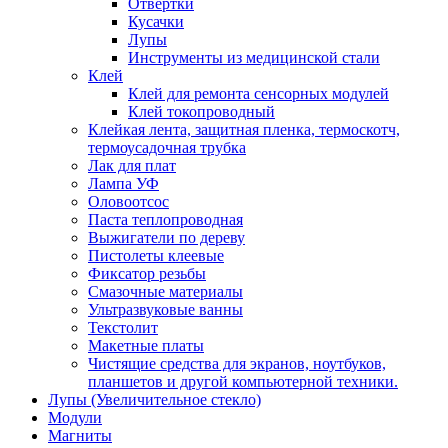
Отвертки
Кусачки
Лупы
Инструменты из медицинской стали
Клей
Клей для ремонта сенсорных модулей
Клей токопроводный
Клейкая лента, защитная пленка, термоскотч,
термоусадочная трубка
Лак для плат
Лампа УФ
Оловоотсос
Паста теплопроводная
Выжигатели по дереву
Пистолеты клеевые
Фиксатор резьбы
Смазочные материалы
Ультразвуковые ванны
Текстолит
Макетные платы
Чистящие средства для экранов, ноутбуков,
планшетов и другой компьютерной техники.
Лупы (Увеличительное стекло)
Модули
Магниты