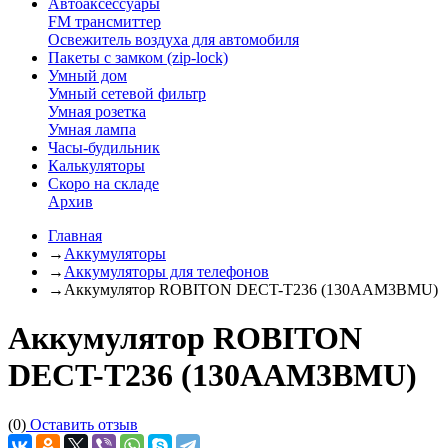
Автоаксессуары
FM трансмиттер
Освежитель воздуха для автомобиля
Пакеты с замком (zip-lock)
Умный дом
Умный сетевой фильтр
Умная розетка
Умная лампа
Часы-будильник
Калькуляторы
Скоро на складе
Архив
Главная
→
Аккумуляторы
→
Аккумуляторы для телефонов
→
Аккумулятор ROBITON DECT-T236 (130AAM3BMU)
Аккумулятор ROBITON
DECT-T236 (130AAM3BMU)
(0)
Оставить отзыв