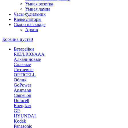
Умная розетка
Умная лампа
Часы-будильник
Калькуляторы
Скоро на складе
Архив
Корзина пуста
0
Батарейки
R03/LR03/AAA
Алкалиновые
Солевые
Литиевые
OPTICELL
Облик
GoPower
Ansmann
Camelion
Duracell
Energizer
GP
HYUNDAI
Kodak
Panasonic