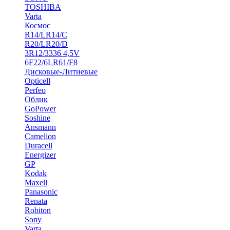
TOSHIBA
Varta
Космос
R14/LR14/C
R20/LR20/D
3R12/3336 4,5V
6F22/6LR61/F8
Дисковые-Литиевые
Opticell
Perfeo
Облик
GoPower
Soshine
Ansmann
Camelion
Duracell
Energizer
GP
Kodak
Maxell
Panasonic
Renata
Robiton
Sony
Varta