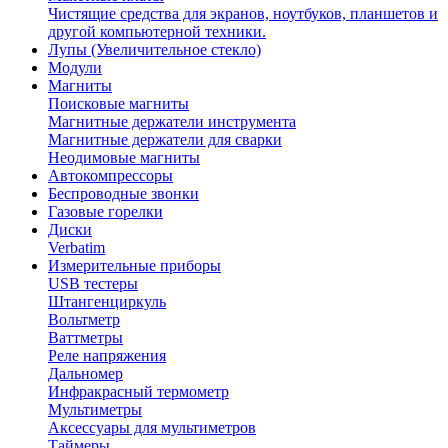
Чистящие средства для экранов, ноутбуков, планшетов и
другой компьютерной техники.
Лупы (Увеличительное стекло)
Модули
Магниты
Поисковые магниты
Магнитные держатели инструмента
Магнитные держатели для сварки
Неодимовые магниты
Автокомпрессоры
Беспроводные звонки
Газовые горелки
Диски
Verbatim
Измерительные приборы
USB тестеры
Штангенциркуль
Вольтметр
Ваттметры
Реле напряжения
Дальномер
Инфракрасный термометр
Мультиметры
Аксессуары для мультиметров
Таймеры