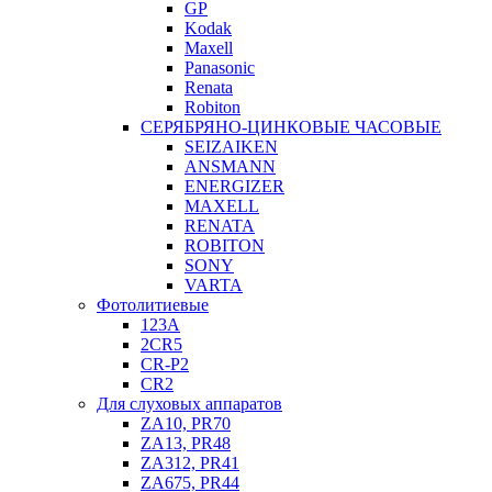
GP
Kodak
Maxell
Panasonic
Renata
Robiton
СЕРЯБРЯНО-ЦИНКОВЫЕ ЧАСОВЫЕ
SEIZAIKEN
ANSMANN
ENERGIZER
MAXELL
RENATA
ROBITON
SONY
VARTA
Фотолитиевые
123A
2CR5
CR-P2
CR2
Для слуховых аппаратов
ZA10, PR70
ZA13, PR48
ZA312, PR41
ZA675, PR44