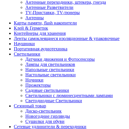
Антенные переходники, штекера, гнезда
Антенные Разветвители
TV-Приставки, TV-тюнеры
Антенны
Карты памяти, flash накопители
Клей & Герметик
Контейнеры для хранения
Ленты самоклеящиеся изоляционные & упаковочные
Наушники
Портативная аудиотехника
Светильники
Датчики движения и Фотосенсоры
Лампы для светильников
Напольные светильники
Настольные светильники
Ночники
Прожекторы
Садовые светильники
Светильники с люминесцентными лампами
Светодиодные Светильники
Сезонный товар
Диско-светильник
Новогодние гирлянды
Сушилки для обуви
Сетевые удлинители & переходники