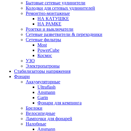
Бытовые сетевые удлинители
Колодки для сетевых удлинителей
Ремонтно-монтажные
НА КАТУШКЕ
НА РАМКЕ
Розетки и выключатели
Сетевые разветвители & переходники
Сетевые фильтры
Most
PowerCube
Космос
УЗО
Электропатроны
Стабилизаторы напряжения
Фонари
Аккумуляторные
Ultraflash
Ansmann
Garin
Фонари для кемпинга
Брелоки
Велосипедные
Лампочки для фонарей
Налобные
Ansmann