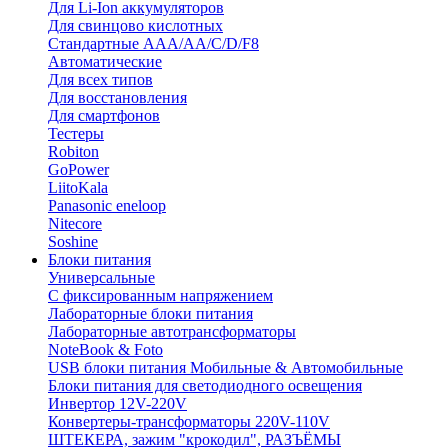
Для Li-Ion аккумуляторов
Для свинцово кислотных
Стандартные ААА/АА/С/D/F8
Автоматические
Для всех типов
Для восстановления
Для смартфонов
Тестеры
Robiton
GoPower
LiitoKala
Panasonic eneloop
Nitecore
Soshine
Блоки питания
Универсальные
C фиксированным напряжением
Лабораторные блоки питания
Лабораторные автотрансформаторы
NoteBook & Foto
USB блоки питания Мобильные & Автомобильные
Блоки питания для светодиодного освещения
Инвертор 12V-220V
Конвертеры-трансформаторы 220V-110V
ШТЕКЕРА, зажим "крокодил", РАЗЪЁМЫ