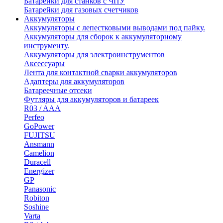
Батарейки для станков с ЧПУ
Батарейки для газовых счетчиков
Аккумуляторы
Аккумуляторы с лепестковыми выводами под пайку.
Аккумуляторы для сборок к аккумуляторному
инструменту.
Аккумуляторы для электроинструментов
Аксессуары
Лента для контактной сварки аккумуляторов
Адаптеры для аккумуляторов
Батареечные отсеки
Футляры для аккумуляторов и батареек
R03 / AAA
Perfeo
GoPower
FUJITSU
Ansmann
Camelion
Duracell
Energizer
GP
Panasonic
Robiton
Soshine
Varta