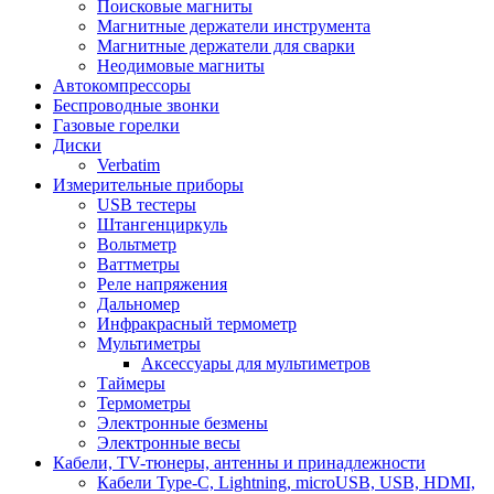
Поисковые магниты
Магнитные держатели инструмента
Магнитные держатели для сварки
Неодимовые магниты
Автокомпрессоры
Беспроводные звонки
Газовые горелки
Диски
Verbatim
Измерительные приборы
USB тестеры
Штангенциркуль
Вольтметр
Ваттметры
Реле напряжения
Дальномер
Инфракрасный термометр
Мультиметры
Аксессуары для мультиметров
Таймеры
Термометры
Электронные безмены
Электронные весы
Кабели, TV-тюнеры, антенны и принадлежности
Кабели Type-C, Lightning, microUSB, USB, HDMI,