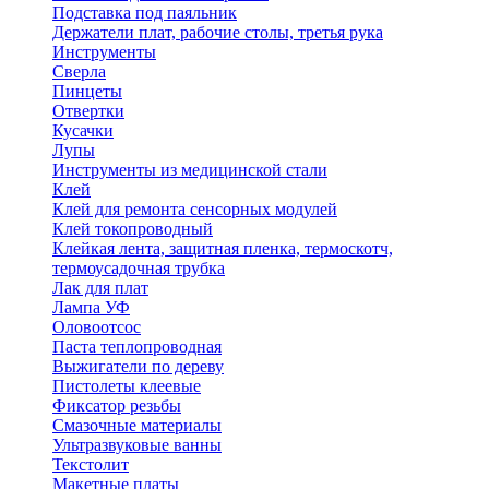
Подставка под паяльник
Держатели плат, рабочие столы, третья рука
Инструменты
Сверла
Пинцеты
Отвертки
Кусачки
Лупы
Инструменты из медицинской стали
Клей
Клей для ремонта сенсорных модулей
Клей токопроводный
Клейкая лента, защитная пленка, термоскотч,
термоусадочная трубка
Лак для плат
Лампа УФ
Оловоотсос
Паста теплопроводная
Выжигатели по дереву
Пистолеты клеевые
Фиксатор резьбы
Смазочные материалы
Ультразвуковые ванны
Текстолит
Макетные платы