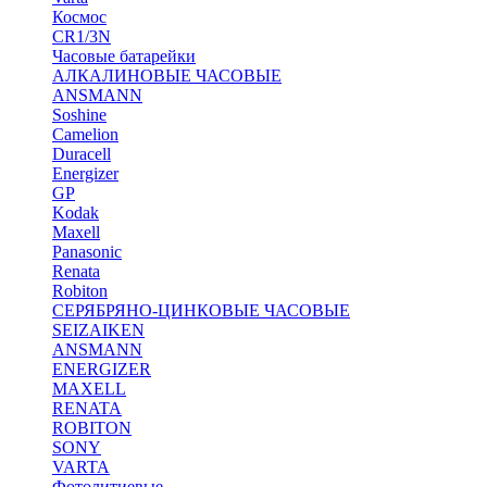
Космос
CR1/3N
Часовые батарейки
АЛКАЛИНОВЫЕ ЧАСОВЫЕ
ANSMANN
Soshine
Camelion
Duracell
Energizer
GP
Kodak
Maxell
Panasonic
Renata
Robiton
СЕРЯБРЯНО-ЦИНКОВЫЕ ЧАСОВЫЕ
SEIZAIKEN
ANSMANN
ENERGIZER
MAXELL
RENATA
ROBITON
SONY
VARTA
Фотолитиевые