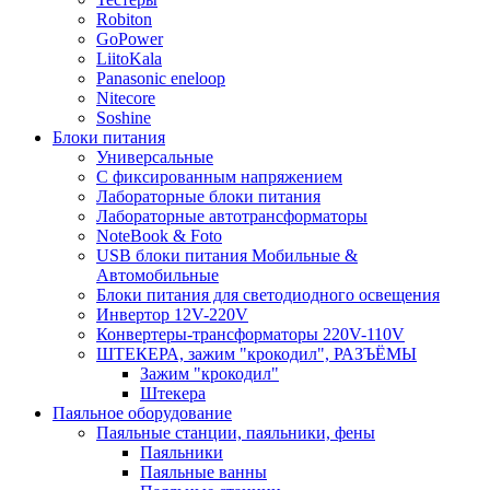
Robiton
GoPower
LiitoKala
Panasonic eneloop
Nitecore
Soshine
Блоки питания
Универсальные
C фиксированным напряжением
Лабораторные блоки питания
Лабораторные автотрансформаторы
NoteBook & Foto
USB блоки питания Мобильные &
Автомобильные
Блоки питания для светодиодного освещения
Инвертор 12V-220V
Конвертеры-трансформаторы 220V-110V
ШТЕКЕРА, зажим "крокодил", РАЗЪЁМЫ
Зажим "крокодил"
Штекера
Паяльное оборудование
Паяльные станции, паяльники, фены
Паяльники
Паяльные ванны