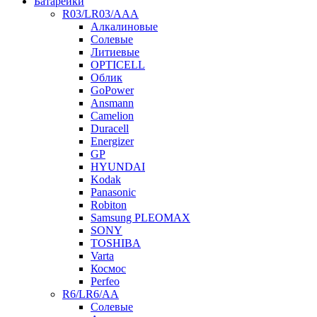
Батарейки
R03/LR03/AAA
Алкалиновые
Солевые
Литиевые
OPTICELL
Облик
GoPower
Ansmann
Camelion
Duracell
Energizer
GP
HYUNDAI
Kodak
Panasonic
Robiton
Samsung PLEOMAX
SONY
TOSHIBA
Varta
Космос
Perfeo
R6/LR6/AA
Солевые