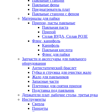
Паяльные станции
Паяльные фены
Преднагреватель плат
Паяльные станции с феном
Материалы для пайки
Припои, пасты паяльные
Паяльная паста
Припой
Сплав ВУДА, Сплав РОЗЕ
Флюс, канифоль
Канифоль
Паяльная кислота
Флюс для пайки
Запчасти и аксессуары для паяльного
оборудования
Антистатический браслет
Губка и стружка для очистки жало
Жало для паяльников
Запасные части
Плетенки для снятия припоя
Подставка под паяльник
Держатели плат, рабочие столы, третья рука
Инструменты
Сверла
Пинцеты