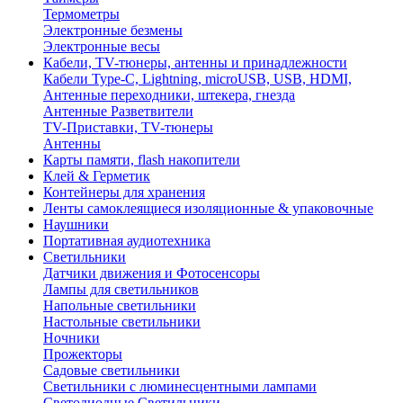
Термометры
Электронные безмены
Электронные весы
Кабели, TV-тюнеры, антенны и принадлежности
Кабели Type-C, Lightning, microUSB, USB, HDMI,
Антенные переходники, штекера, гнезда
Антенные Разветвители
TV-Приставки, TV-тюнеры
Антенны
Карты памяти, flash накопители
Клей & Герметик
Контейнеры для хранения
Ленты самоклеящиеся изоляционные & упаковочные
Наушники
Портативная аудиотехника
Светильники
Датчики движения и Фотосенсоры
Лампы для светильников
Напольные светильники
Настольные светильники
Ночники
Прожекторы
Садовые светильники
Светильники с люминесцентными лампами
Светодиодные Светильники