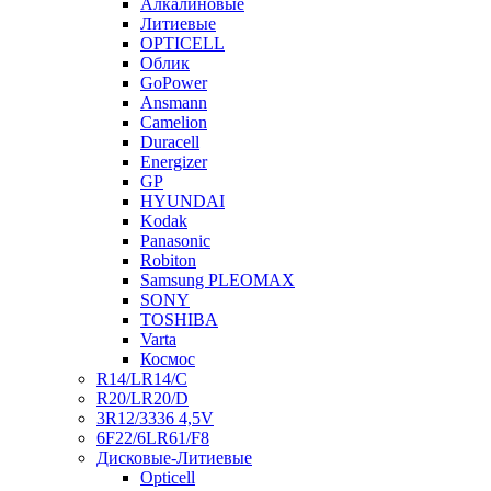
Алкалиновые
Литиевые
OPTICELL
Облик
GoPower
Ansmann
Camelion
Duracell
Energizer
GP
HYUNDAI
Kodak
Panasonic
Robiton
Samsung PLEOMAX
SONY
TOSHIBA
Varta
Космос
R14/LR14/C
R20/LR20/D
3R12/3336 4,5V
6F22/6LR61/F8
Дисковые-Литиевые
Opticell