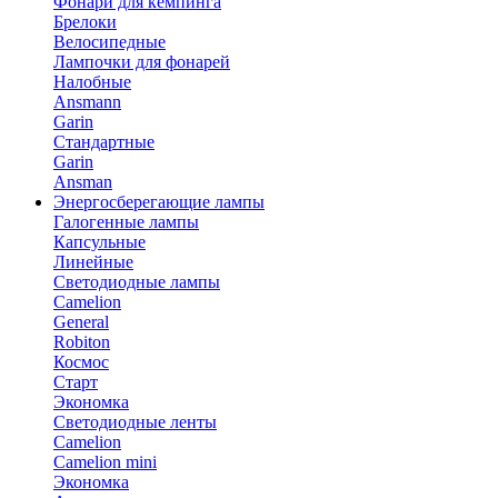
Фонари для кемпинга
Брелоки
Велосипедные
Лампочки для фонарей
Налобные
Ansmann
Garin
Стандартные
Garin
Ansman
Энергосберегающие лампы
Галогенные лампы
Капсульные
Линейные
Светодиодные лампы
Camelion
General
Robiton
Космос
Старт
Экономка
Светодиодные ленты
Camelion
Camelion mini
Экономка