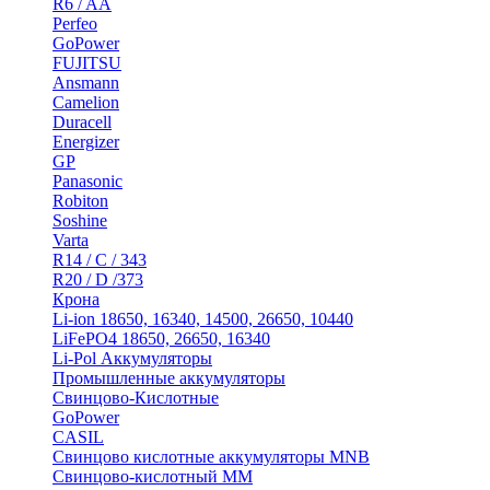
R6 / AA
Perfeo
GoPower
FUJITSU
Ansmann
Camelion
Duracell
Energizer
GP
Panasonic
Robiton
Soshine
Varta
R14 / C / 343
R20 / D /373
Крона
Li-ion 18650, 16340, 14500, 26650, 10440
LiFePO4 18650, 26650, 16340
Li-Pol Аккумуляторы
Промышленные аккумуляторы
Свинцово-Кислотные
GoPower
CASIL
Свинцово кислотные аккумуляторы MNB
Cвинцово-кислотный MM