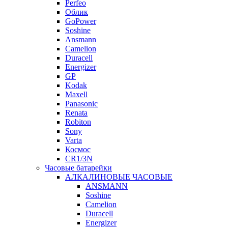
Perfeo
Облик
GoPower
Soshine
Ansmann
Camelion
Duracell
Energizer
GP
Kodak
Maxell
Panasonic
Renata
Robiton
Sony
Varta
Космос
CR1/3N
Часовые батарейки
АЛКАЛИНОВЫЕ ЧАСОВЫЕ
ANSMANN
Soshine
Camelion
Duracell
Energizer