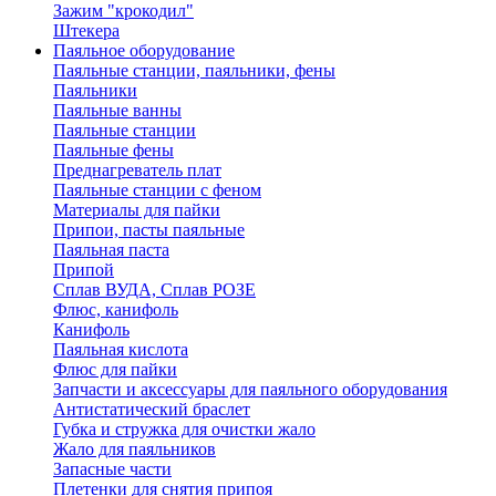
Зажим "крокодил"
Штекера
Паяльное оборудование
Паяльные станции, паяльники, фены
Паяльники
Паяльные ванны
Паяльные станции
Паяльные фены
Преднагреватель плат
Паяльные станции с феном
Материалы для пайки
Припои, пасты паяльные
Паяльная паста
Припой
Сплав ВУДА, Сплав РОЗЕ
Флюс, канифоль
Канифоль
Паяльная кислота
Флюс для пайки
Запчасти и аксессуары для паяльного оборудования
Антистатический браслет
Губка и стружка для очистки жало
Жало для паяльников
Запасные части
Плетенки для снятия припоя