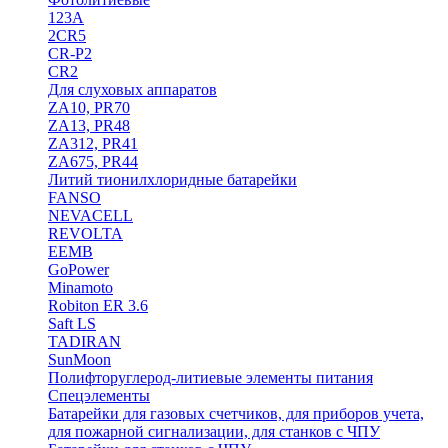
123A
2CR5
CR-P2
CR2
Для слуховых аппаратов
ZA10, PR70
ZA13, PR48
ZA312, PR41
ZA675, PR44
Литий тионилхлоридные батарейки
FANSO
NEVACELL
REVOLTA
EEMB
GoPower
Minamoto
Robiton ER 3.6
Saft LS
TADIRAN
SunMoon
Полифторуглерод-литиевые элементы питания
Спецэлементы
Батарейки для газовых счетчиков, для приборов учета,
для пожарной сигнализации, для станков с ЧПУ