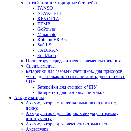
Литий тионилхлоридные батарейки
FANSO
NEVACELL
REVOLTA
EEMB
GoPower
Minamoto
Robiton ER 3.6
Saft LS
TADIRAN
SunMoon
Полифторуглерод-литиевые элементы питания
Спецэлементы
Батарейки для газовых счетчиков, для приборов
учета, для пожарной сигнализации, для станков с
ЧПУ
Батарейки для станков с ЧПУ
Батарейки для газовых счетчиков
Аккумуляторы
Аккумуляторы с лепестковыми выводами под
пайку.
Аккумуляторы для сборок к аккумуляторному
инструменту.
Аккумуляторы для электроинструментов
Аксессуары