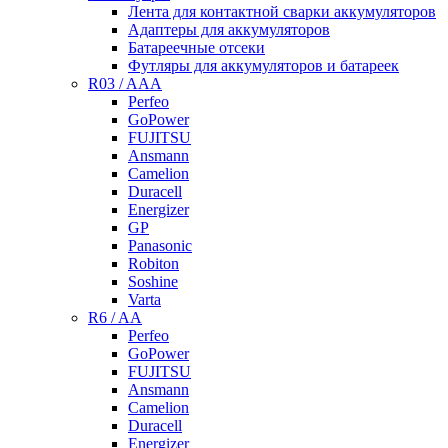
Лента для контактной сварки аккумуляторов
Адаптеры для аккумуляторов
Батареечные отсеки
Футляры для аккумуляторов и батареек
R03 / AAA
Perfeo
GoPower
FUJITSU
Ansmann
Camelion
Duracell
Energizer
GP
Panasonic
Robiton
Soshine
Varta
R6 / AA
Perfeo
GoPower
FUJITSU
Ansmann
Camelion
Duracell
Energizer