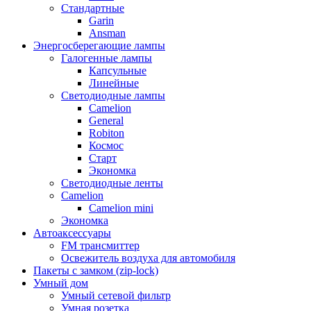
Стандартные
Garin
Ansman
Энергосберегающие лампы
Галогенные лампы
Капсульные
Линейные
Светодиодные лампы
Camelion
General
Robiton
Космос
Старт
Экономка
Светодиодные ленты
Camelion
Camelion mini
Экономка
Автоаксессуары
FM трансмиттер
Освежитель воздуха для автомобиля
Пакеты с замком (zip-lock)
Умный дом
Умный сетевой фильтр
Умная розетка