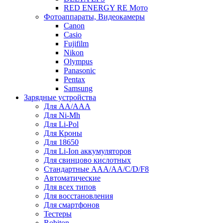
RED ENERGY RE Мото
Фотоаппараты, Видеокамеры
Canon
Casio
Fujifilm
Nikon
Olympus
Panasonic
Pentax
Samsung
Зарядные устройства
Для AA/AAA
Для Ni-Mh
Для Li-Pol
Для Кроны
Для 18650
Для Li-Ion аккумуляторов
Для свинцово кислотных
Стандартные ААА/АА/С/D/F8
Автоматические
Для всех типов
Для восстановления
Для смартфонов
Тестеры
Robiton