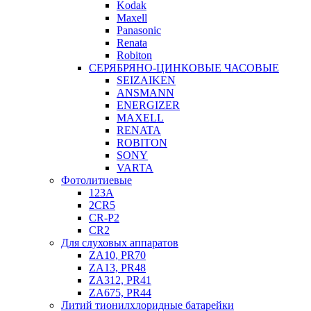
Kodak
Maxell
Panasonic
Renata
Robiton
СЕРЯБРЯНО-ЦИНКОВЫЕ ЧАСОВЫЕ
SEIZAIKEN
ANSMANN
ENERGIZER
MAXELL
RENATA
ROBITON
SONY
VARTA
Фотолитиевые
123A
2CR5
CR-P2
CR2
Для слуховых аппаратов
ZA10, PR70
ZA13, PR48
ZA312, PR41
ZA675, PR44
Литий тионилхлоридные батарейки