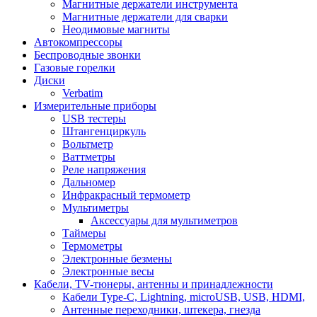
Магнитные держатели инструмента
Магнитные держатели для сварки
Неодимовые магниты
Автокомпрессоры
Беспроводные звонки
Газовые горелки
Диски
Verbatim
Измерительные приборы
USB тестеры
Штангенциркуль
Вольтметр
Ваттметры
Реле напряжения
Дальномер
Инфракрасный термометр
Мультиметры
Аксессуары для мультиметров
Таймеры
Термометры
Электронные безмены
Электронные весы
Кабели, TV-тюнеры, антенны и принадлежности
Кабели Type-C, Lightning, microUSB, USB, HDMI,
Антенные переходники, штекера, гнезда