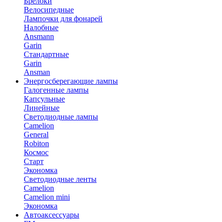
Брелоки
Велосипедные
Лампочки для фонарей
Налобные
Ansmann
Garin
Стандартные
Garin
Ansman
Энергосберегающие лампы
Галогенные лампы
Капсульные
Линейные
Светодиодные лампы
Camelion
General
Robiton
Космос
Старт
Экономка
Светодиодные ленты
Camelion
Camelion mini
Экономка
Автоаксессуары