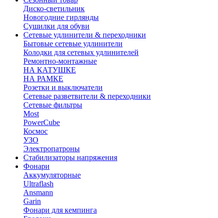
Диско-светильник
Новогодние гирлянды
Сушилки для обуви
Сетевые удлинители & переходники
Бытовые сетевые удлинители
Колодки для сетевых удлинителей
Ремонтно-монтажные
НА КАТУШКЕ
НА РАМКЕ
Розетки и выключатели
Сетевые разветвители & переходники
Сетевые фильтры
Most
PowerCube
Космос
УЗО
Электропатроны
Стабилизаторы напряжения
Фонари
Аккумуляторные
Ultraflash
Ansmann
Garin
Фонари для кемпинга