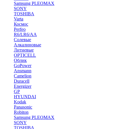
Samsung PLEOMAX
SONY
TOSHIBA
Varta
Космос
Perfeo
R6/LR6/AA
Солевые
Алкалиновые
Литиевые
OPTICELL
Облик
GoPower
Ansmann
Camelion
Duracell
Energizer
GP
HYUNDAI
Kodak
Panasonic
Robiton
Samsung PLEOMAX
SONY
TOSHIBA