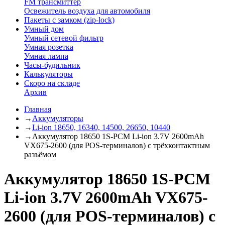
FM трансмиттер
Освежитель воздуха для автомобиля
Пакеты с замком (zip-lock)
Умный дом
Умный сетевой фильтр
Умная розетка
Умная лампа
Часы-будильник
Калькуляторы
Скоро на складе
Архив
Главная
→
Аккумуляторы
→
Li-ion 18650, 16340, 14500, 26650, 10440
→
Аккумулятор 18650 1S-PCM Li-ion 3.7V 2600mAh
VX675-2600 (для POS-терминалов) с трёхконтактным
разъёмом
Аккумулятор 18650 1S-PCM
Li-ion 3.7V 2600mAh VX675-
2600 (для POS-терминалов) с