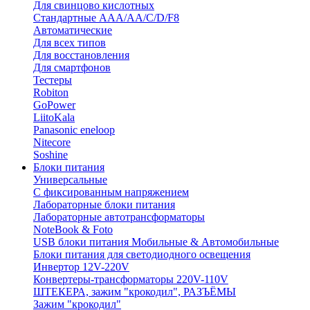
Для свинцово кислотных
Стандартные ААА/АА/С/D/F8
Автоматические
Для всех типов
Для восстановления
Для смартфонов
Тестеры
Robiton
GoPower
LiitoKala
Panasonic eneloop
Nitecore
Soshine
Блоки питания
Универсальные
C фиксированным напряжением
Лабораторные блоки питания
Лабораторные автотрансформаторы
NoteBook & Foto
USB блоки питания Мобильные & Автомобильные
Блоки питания для светодиодного освещения
Инвертор 12V-220V
Конвертеры-трансформаторы 220V-110V
ШТЕКЕРА, зажим "крокодил", РАЗЪЁМЫ
Зажим "крокодил"