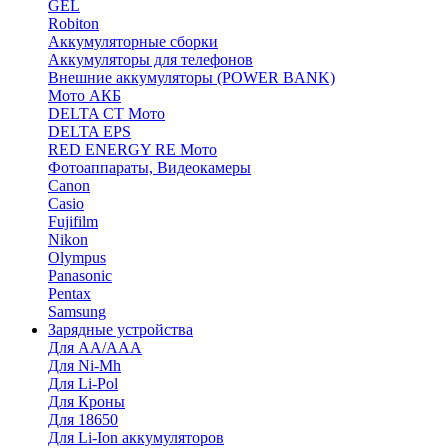
GEL
Robiton
Аккумуляторные сборки
Аккумуляторы для телефонов
Внешние аккумуляторы (POWER BANK)
Мото АКБ
DELTA CT Мото
DELTA EPS
RED ENERGY RE Мото
Фотоаппараты, Видеокамеры
Canon
Casio
Fujifilm
Nikon
Olympus
Panasonic
Pentax
Samsung
Зарядные устройства
Для AA/AAA
Для Ni-Mh
Для Li-Pol
Для Кроны
Для 18650
Для Li-Ion аккумуляторов