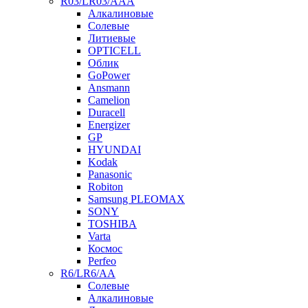
R03/LR03/AAA
Алкалиновые
Солевые
Литиевые
OPTICELL
Облик
GoPower
Ansmann
Camelion
Duracell
Energizer
GP
HYUNDAI
Kodak
Panasonic
Robiton
Samsung PLEOMAX
SONY
TOSHIBA
Varta
Космос
Perfeo
R6/LR6/AA
Солевые
Алкалиновые