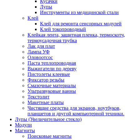
Кусачки
Лупы
Инструменты из медицинской стали
Клей
Клей для ремонта сенсорных модулей
Клей токопроводный
Клейкая лента, защитная пленка, термоскотч,
термоусадочная трубка
Лак для плат
Лампа УФ
Оловоотсос
Паста теплопроводная
Выжигатели по дереву
Пистолеты клеевые
Фиксатор резьбы
Смазочные материалы
Ультразвуковые ванны
Текстолит
Макетные платы
Чистящие средства для экранов, ноутбуков,
планшетов и другой компьютерной техники.
Лупы (Увеличительное стекло)
Модули
Магниты
Поисковые магниты