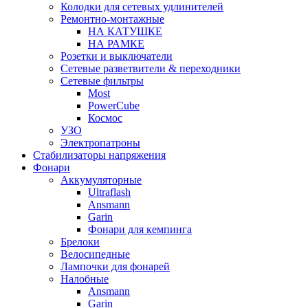
Колодки для сетевых удлинителей
Ремонтно-монтажные
НА КАТУШКЕ
НА РАМКЕ
Розетки и выключатели
Сетевые разветвители & переходники
Сетевые фильтры
Most
PowerCube
Космос
УЗО
Электропатроны
Стабилизаторы напряжения
Фонари
Аккумуляторные
Ultraflash
Ansmann
Garin
Фонари для кемпинга
Брелоки
Велосипедные
Лампочки для фонарей
Налобные
Ansmann
Garin