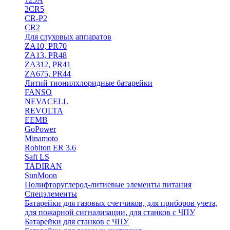
2CR5
CR-P2
CR2
Для слуховых аппаратов
ZA10, PR70
ZA13, PR48
ZA312, PR41
ZA675, PR44
Литий тионилхлоридные батарейки
FANSO
NEVACELL
REVOLTA
EEMB
GoPower
Minamoto
Robiton ER 3.6
Saft LS
TADIRAN
SunMoon
Полифторуглерод-литиевые элементы питания
Спецэлементы
Батарейки для газовых счетчиков, для приборов учета,
для пожарной сигнализации, для станков с ЧПУ
Батарейки для станков с ЧПУ