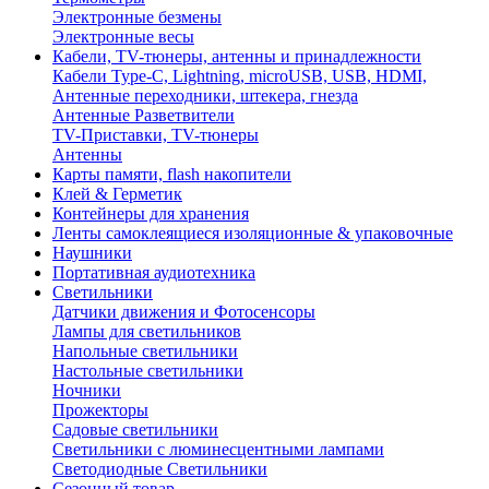
Электронные безмены
Электронные весы
Кабели, TV-тюнеры, антенны и принадлежности
Кабели Type-C, Lightning, microUSB, USB, HDMI,
Антенные переходники, штекера, гнезда
Антенные Разветвители
TV-Приставки, TV-тюнеры
Антенны
Карты памяти, flash накопители
Клей & Герметик
Контейнеры для хранения
Ленты самоклеящиеся изоляционные & упаковочные
Наушники
Портативная аудиотехника
Светильники
Датчики движения и Фотосенсоры
Лампы для светильников
Напольные светильники
Настольные светильники
Ночники
Прожекторы
Садовые светильники
Светильники с люминесцентными лампами
Светодиодные Светильники
Сезонный товар