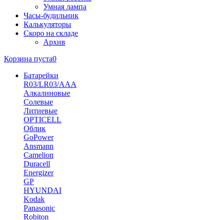
Умная лампа
Часы-будильник
Калькуляторы
Скоро на складе
Архив
Корзина пуста
0
Батарейки
R03/LR03/AAA
Алкалиновые
Солевые
Литиевые
OPTICELL
Облик
GoPower
Ansmann
Camelion
Duracell
Energizer
GP
HYUNDAI
Kodak
Panasonic
Robiton