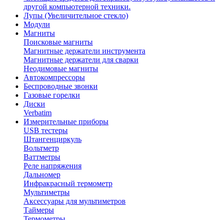
другой компьютерной техники.
Лупы (Увеличительное стекло)
Модули
Магниты
Поисковые магниты
Магнитные держатели инструмента
Магнитные держатели для сварки
Неодимовые магниты
Автокомпрессоры
Беспроводные звонки
Газовые горелки
Диски
Verbatim
Измерительные приборы
USB тестеры
Штангенциркуль
Вольтметр
Ваттметры
Реле напряжения
Дальномер
Инфракрасный термометр
Мультиметры
Аксессуары для мультиметров
Таймеры
Термометры