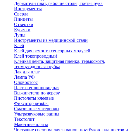
Держатели плат, рабочие столы, третья рука
Инструменты
Сверла
Пинцеты
Отвертки
Кусачки
Лупы
Инструменты из медицинской стали
Клей
Клей для ремонта сенсорных модулей
Клей токопроводный
Клейкая лента, защитная пленка, термоскотч,
термоусадочная трубка
Лак для плат
Лампа УФ
Оловоотсос
Паста теплопроводная
Выжигатели по дереву
Пистолеты клеевые
Фиксатор резьбы
Смазочные материалы
Ультразвуковые ванны
Текстолит
Макетные платы
Чистящие средства для экранов, ноутбуков, планшетов и