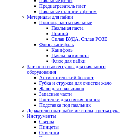
Паяльные фены
Преднагреватель плат
Паяльные станции с феном
Материалы для пайки
Припои, пасты паяльные
Паяльная паста
Припой
Сплав ВУДА, Сплав РОЗЕ
Флюс, канифоль
Канифоль
Паяльная кислота
Флюс для пайки
Запчасти и аксессуары для паяльного
оборудования
Антистатический браслет
Губка и стружка для очистки жало
Жало для паяльников
Запасные части
Плетенки для снятия припоя
Подставка под паяльник
Держатели плат, рабочие столы, третья рука
Инструменты
Сверла
Пинцеты
Отвертки