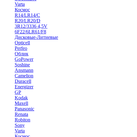
Varta
Космос
R14/LR14/C
R20/LR20/D
3R12/3336 4,5V
6F22/6LR61/F8
Дисковые-Литиевые
Opticell
Perfeo
Облик
GoPower
Soshine
Ansmann
Camelion
Duracell
Energizer
GP
Kodak
Maxell
Panasonic
Renata
Robiton
Sony
Varta
Космос