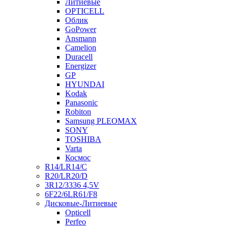
Литиевые
OPTICELL
Облик
GoPower
Ansmann
Camelion
Duracell
Energizer
GP
HYUNDAI
Kodak
Panasonic
Robiton
Samsung PLEOMAX
SONY
TOSHIBA
Varta
Космос
R14/LR14/C
R20/LR20/D
3R12/3336 4,5V
6F22/6LR61/F8
Дисковые-Литиевые
Opticell
Perfeo