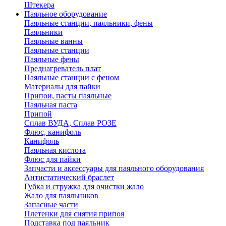
Штекера
Паяльное оборудование
Паяльные станции, паяльники, фены
Паяльники
Паяльные ванны
Паяльные станции
Паяльные фены
Преднагреватель плат
Паяльные станции с феном
Материалы для пайки
Припои, пасты паяльные
Паяльная паста
Припой
Сплав ВУДА, Сплав РОЗЕ
Флюс, канифоль
Канифоль
Паяльная кислота
Флюс для пайки
Запчасти и аксессуары для паяльного оборудования
Антистатический браслет
Губка и стружка для очистки жало
Жало для паяльников
Запасные части
Плетенки для снятия припоя
Подставка под паяльник