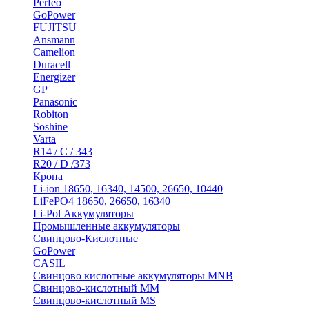
Perfeo
GoPower
FUJITSU
Ansmann
Camelion
Duracell
Energizer
GP
Panasonic
Robiton
Soshine
Varta
R14 / C / 343
R20 / D /373
Крона
Li-ion 18650, 16340, 14500, 26650, 10440
LiFePO4 18650, 26650, 16340
Li-Pol Аккумуляторы
Промышленные аккумуляторы
Свинцово-Кислотные
GoPower
CASIL
Свинцово кислотные аккумуляторы MNB
Cвинцово-кислотный MM
Cвинцово-кислотный MS