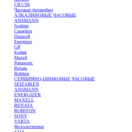
CR1/3N
Часовые батарейки
АЛКАЛИНОВЫЕ ЧАСОВЫЕ
ANSMANN
Soshine
Camelion
Duracell
Energizer
GP
Kodak
Maxell
Panasonic
Renata
Robiton
СЕРЯБРЯНО-ЦИНКОВЫЕ ЧАСОВЫЕ
SEIZAIKEN
ANSMANN
ENERGIZER
MAXELL
RENATA
ROBITON
SONY
VARTA
Фотолитиевые
123A