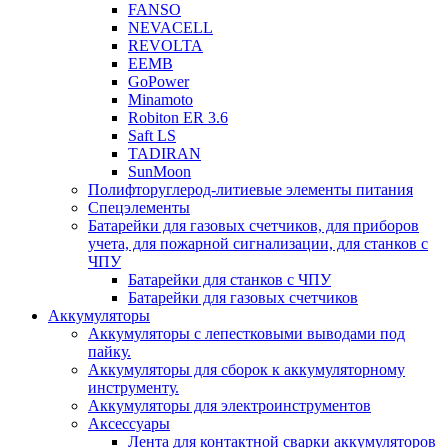
FANSO
NEVACELL
REVOLTA
EEMB
GoPower
Minamoto
Robiton ER 3.6
Saft LS
TADIRAN
SunMoon
Полифторуглерод-литиевые элементы питания
Спецэлементы
Батарейки для газовых счетчиков, для приборов
учета, для пожарной сигнализации, для станков с
ЧПУ
Батарейки для станков с ЧПУ
Батарейки для газовых счетчиков
Аккумуляторы
Аккумуляторы с лепестковыми выводами под
пайку.
Аккумуляторы для сборок к аккумуляторному
инструменту.
Аккумуляторы для электроинструментов
Аксессуары
Лента для контактной сварки аккумуляторов