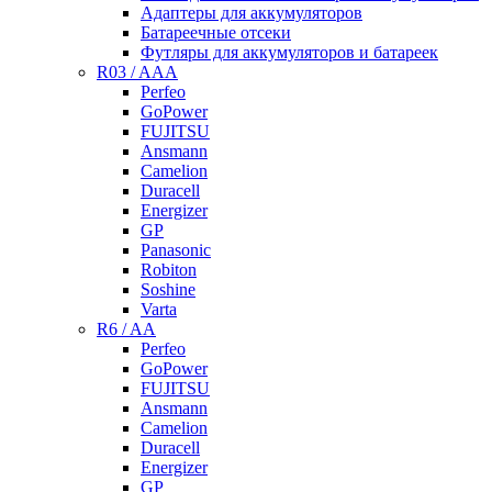
Адаптеры для аккумуляторов
Батареечные отсеки
Футляры для аккумуляторов и батареек
R03 / AAA
Perfeo
GoPower
FUJITSU
Ansmann
Camelion
Duracell
Energizer
GP
Panasonic
Robiton
Soshine
Varta
R6 / AA
Perfeo
GoPower
FUJITSU
Ansmann
Camelion
Duracell
Energizer
GP