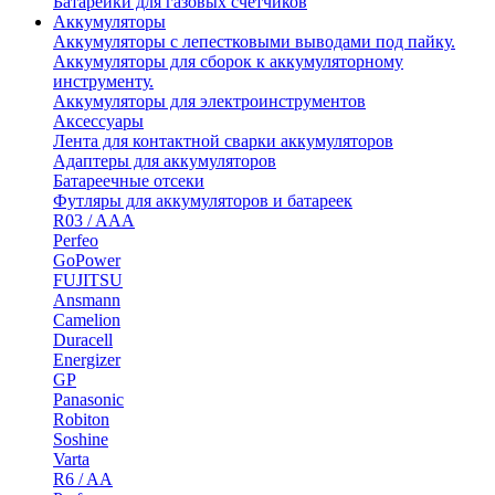
Батарейки для газовых счетчиков
Аккумуляторы
Аккумуляторы с лепестковыми выводами под пайку.
Аккумуляторы для сборок к аккумуляторному
инструменту.
Аккумуляторы для электроинструментов
Аксессуары
Лента для контактной сварки аккумуляторов
Адаптеры для аккумуляторов
Батареечные отсеки
Футляры для аккумуляторов и батареек
R03 / AAA
Perfeo
GoPower
FUJITSU
Ansmann
Camelion
Duracell
Energizer
GP
Panasonic
Robiton
Soshine
Varta
R6 / AA