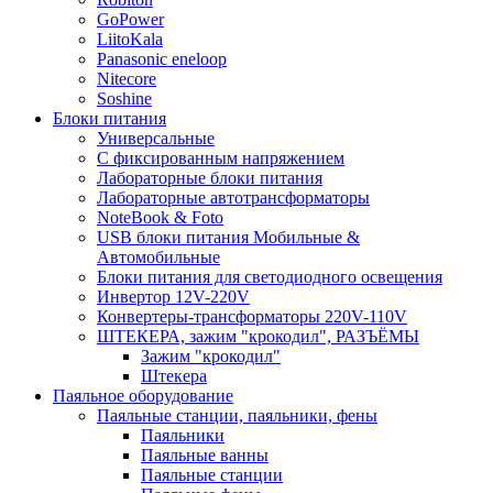
GoPower
LiitoKala
Panasonic eneloop
Nitecore
Soshine
Блоки питания
Универсальные
C фиксированным напряжением
Лабораторные блоки питания
Лабораторные автотрансформаторы
NoteBook & Foto
USB блоки питания Мобильные &
Автомобильные
Блоки питания для светодиодного освещения
Инвертор 12V-220V
Конвертеры-трансформаторы 220V-110V
ШТЕКЕРА, зажим "крокодил", РАЗЪЁМЫ
Зажим "крокодил"
Штекера
Паяльное оборудование
Паяльные станции, паяльники, фены
Паяльники
Паяльные ванны
Паяльные станции