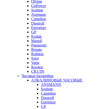
Облик
GoPower
Soshine
Ansmann
Camelion
Duracell
Energizer
GP
Kodak
Maxell
Panasonic
Renata
Robiton
Sony
Varta
Космос
CR1/3N
Часовые батарейки
АЛКАЛИНОВЫЕ ЧАСОВЫЕ
ANSMANN
Soshine
Camelion
Duracell
Energizer
GP