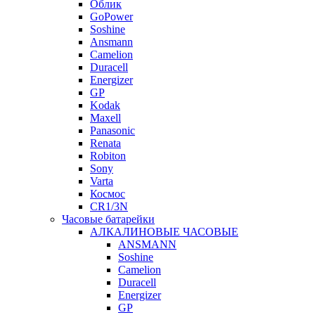
Облик
GoPower
Soshine
Ansmann
Camelion
Duracell
Energizer
GP
Kodak
Maxell
Panasonic
Renata
Robiton
Sony
Varta
Космос
CR1/3N
Часовые батарейки
АЛКАЛИНОВЫЕ ЧАСОВЫЕ
ANSMANN
Soshine
Camelion
Duracell
Energizer
GP