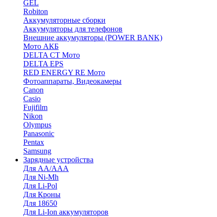
GEL
Robiton
Аккумуляторные сборки
Аккумуляторы для телефонов
Внешние аккумуляторы (POWER BANK)
Мото АКБ
DELTA CT Мото
DELTA EPS
RED ENERGY RE Мото
Фотоаппараты, Видеокамеры
Canon
Casio
Fujifilm
Nikon
Olympus
Panasonic
Pentax
Samsung
Зарядные устройства
Для AA/AAA
Для Ni-Mh
Для Li-Pol
Для Кроны
Для 18650
Для Li-Ion аккумуляторов