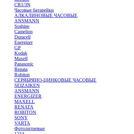
CR1/3N
Часовые батарейки
АЛКАЛИНОВЫЕ ЧАСОВЫЕ
ANSMANN
Soshine
Camelion
Duracell
Energizer
GP
Kodak
Maxell
Panasonic
Renata
Robiton
СЕРЯБРЯНО-ЦИНКОВЫЕ ЧАСОВЫЕ
SEIZAIKEN
ANSMANN
ENERGIZER
MAXELL
RENATA
ROBITON
SONY
VARTA
Фотолитиевые
123A