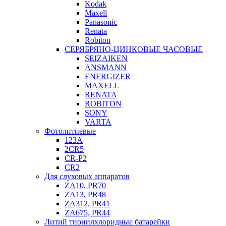
Kodak
Maxell
Panasonic
Renata
Robiton
СЕРЯБРЯНО-ЦИНКОВЫЕ ЧАСОВЫЕ
SEIZAIKEN
ANSMANN
ENERGIZER
MAXELL
RENATA
ROBITON
SONY
VARTA
Фотолитиевые
123A
2CR5
CR-P2
CR2
Для слуховых аппаратов
ZA10, PR70
ZA13, PR48
ZA312, PR41
ZA675, PR44
Литий тионилхлоридные батарейки