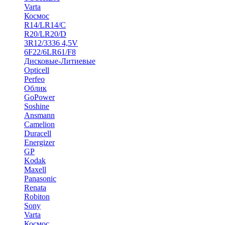
Varta
Космос
R14/LR14/C
R20/LR20/D
3R12/3336 4,5V
6F22/6LR61/F8
Дисковые-Литиевые
Opticell
Perfeo
Облик
GoPower
Soshine
Ansmann
Camelion
Duracell
Energizer
GP
Kodak
Maxell
Panasonic
Renata
Robiton
Sony
Varta
Космос