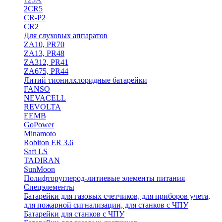
2CR5
CR-P2
CR2
Для слуховых аппаратов
ZA10, PR70
ZA13, PR48
ZA312, PR41
ZA675, PR44
Литий тионилхлоридные батарейки
FANSO
NEVACELL
REVOLTA
EEMB
GoPower
Minamoto
Robiton ER 3.6
Saft LS
TADIRAN
SunMoon
Полифторуглерод-литиевые элементы питания
Спецэлементы
Батарейки для газовых счетчиков, для приборов учета,
для пожарной сигнализации, для станков с ЧПУ
Батарейки для станков с ЧПУ