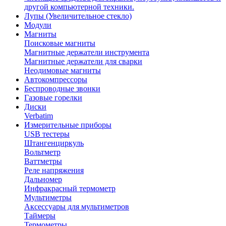
другой компьютерной техники.
Лупы (Увеличительное стекло)
Модули
Магниты
Поисковые магниты
Магнитные держатели инструмента
Магнитные держатели для сварки
Неодимовые магниты
Автокомпрессоры
Беспроводные звонки
Газовые горелки
Диски
Verbatim
Измерительные приборы
USB тестеры
Штангенциркуль
Вольтметр
Ваттметры
Реле напряжения
Дальномер
Инфракрасный термометр
Мультиметры
Аксессуары для мультиметров
Таймеры
Термометры