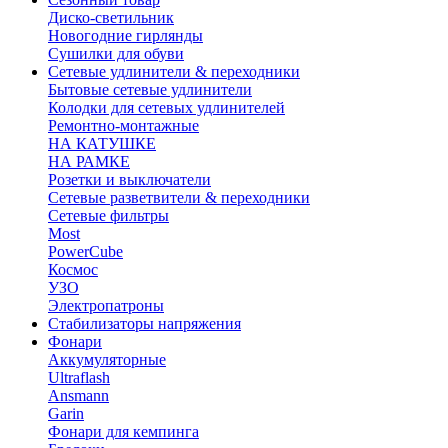
Диско-светильник
Новогодние гирлянды
Сушилки для обуви
Сетевые удлинители & переходники
Бытовые сетевые удлинители
Колодки для сетевых удлинителей
Ремонтно-монтажные
НА КАТУШКЕ
НА РАМКЕ
Розетки и выключатели
Сетевые разветвители & переходники
Сетевые фильтры
Most
PowerCube
Космос
УЗО
Электропатроны
Стабилизаторы напряжения
Фонари
Аккумуляторные
Ultraflash
Ansmann
Garin
Фонари для кемпинга