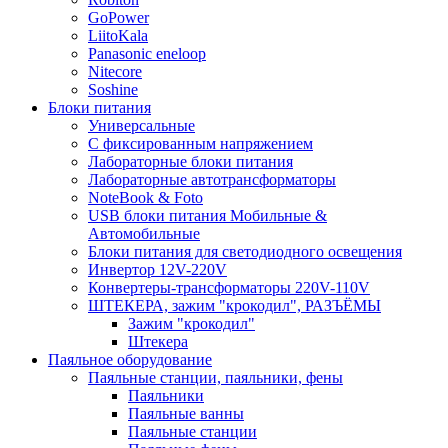
GoPower
LiitoKala
Panasonic eneloop
Nitecore
Soshine
Блоки питания
Универсальные
C фиксированным напряжением
Лабораторные блоки питания
Лабораторные автотрансформаторы
NoteBook & Foto
USB блоки питания Мобильные &
Автомобильные
Блоки питания для светодиодного освещения
Инвертор 12V-220V
Конвертеры-трансформаторы 220V-110V
ШТЕКЕРА, зажим "крокодил", РАЗЪЁМЫ
Зажим "крокодил"
Штекера
Паяльное оборудование
Паяльные станции, паяльники, фены
Паяльники
Паяльные ванны
Паяльные станции