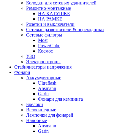
Колодки для сетевых удлинителей
Ремонтно-монтажные
НА КАТУШКЕ
НА РАМКЕ
Розетки и выключатели
Сетевые разветвители & переходники
Сетевые фильтры
Most
PowerCube
Космос
УЗО
Электропатроны
Стабилизаторы напряжения
Фонари
Аккумуляторные
Ultraflash
Ansmann
Garin
Фонари для кемпинга
Брелоки
Велосипедные
Лампочки для фонарей
Налобные
Ansmann
Garin