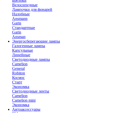
Брелоки
Велосипедные
Лампочки для фонарей
Налобные
Ansmann
Garin
Стандартные
Garin
Ansman
Энергосберегающие лампы
Галогенные лампы
Капсульные
Линейные
Светодиодные лампы
Camelion
General
Robiton
Космос
Старт
Экономка
Светодиодные ленты
Camelion
Camelion mini
Экономка
Автоаксессуары