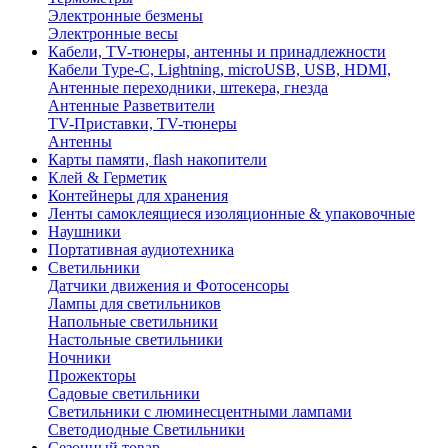
Электронные безмены
Электронные весы
Кабели, TV-тюнеры, антенны и принадлежности
Кабели Type-C, Lightning, microUSB, USB, HDMI,
Антенные переходники, штекера, гнезда
Антенные Разветвители
TV-Приставки, TV-тюнеры
Антенны
Карты памяти, flash накопители
Клей & Герметик
Контейнеры для хранения
Ленты самоклеящиеся изоляционные & упаковочные
Наушники
Портативная аудиотехника
Светильники
Датчики движения и Фотосенсоры
Лампы для светильников
Напольные светильники
Настольные светильники
Ночники
Прожекторы
Садовые светильники
Светильники с люминесцентными лампами
Светодиодные Светильники
Сезонный товар