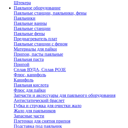
Штекера
Паяльное оборудование
Паяльные станции, паяльники, фены
Паяльники
Паяльные ванны
Паяльные станции
Паяльные фены
Преднагреватель плат
Паяльные станции с феном
Материалы для пайки
Припои, пасты паяльные
Паяльная паста
Припой
Сплав ВУДА, Сплав РОЗЕ
Флюс, канифоль
Канифоль
Паяльная кислота
Флюс для пайки
Запчасти и аксессуары для паяльного оборудования
Антистатический браслет
Губка и стружка для очистки жало
Жало для паяльников
Запасные части
Плетенки для снятия припоя
Подставка под паяльник