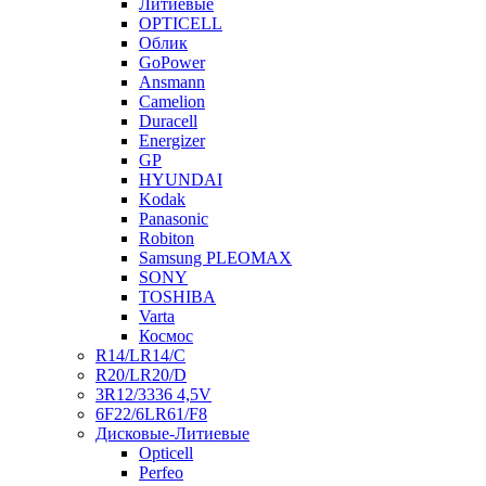
Литиевые
OPTICELL
Облик
GoPower
Ansmann
Camelion
Duracell
Energizer
GP
HYUNDAI
Kodak
Panasonic
Robiton
Samsung PLEOMAX
SONY
TOSHIBA
Varta
Космос
R14/LR14/C
R20/LR20/D
3R12/3336 4,5V
6F22/6LR61/F8
Дисковые-Литиевые
Opticell
Perfeo