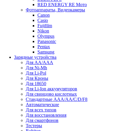
RED ENERGY RE Мото
Фотоаппараты, Видеокамеры
Canon
Casio
Fujifilm
Nikon
Olympus
Panasonic
Pentax
Samsung
Зарядные устройства
Для AA/AAA
Для Ni-Mh
Для Li-Pol
Для Кроны
Для 18650
Для Li-Ion аккумуляторов
Для свинцово кислотных
Стандартные ААА/АА/С/D/F8
Автоматические
Для всех типов
Для восстановления
Для смартфонов
Тестеры
Robiton