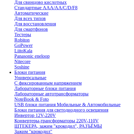
Для свинцово кислотных
Стандартные ААА/АА/С/D/F8
Автоматические
Для всех типов
Для восстановления
Для смартфонов
Тестеры
Robiton
GoPower
LiitoKala
Panasonic eneloop
Nitecore
Soshine
Блоки питания
Универсальные
C фиксированным напряжением
Лабораторные блоки питания
Лабораторные автотрансформаторы
NoteBook & Foto
USB блоки питания Мобильные & Автомобильные
Блоки питания для светодиодного освещения
Инвертор 12V-220V
Конвертеры-трансформаторы 220V-110V
ШТЕКЕРА, зажим "крокодил", РАЗЪЁМЫ
Зажим "крокодил"