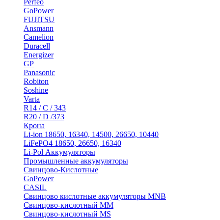
Perfeo
GoPower
FUJITSU
Ansmann
Camelion
Duracell
Energizer
GP
Panasonic
Robiton
Soshine
Varta
R14 / C / 343
R20 / D /373
Крона
Li-ion 18650, 16340, 14500, 26650, 10440
LiFePO4 18650, 26650, 16340
Li-Pol Аккумуляторы
Промышленные аккумуляторы
Свинцово-Кислотные
GoPower
CASIL
Свинцово кислотные аккумуляторы MNB
Cвинцово-кислотный MM
Cвинцово-кислотный MS