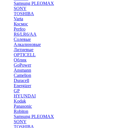
Samsung PLEOMAX
SONY
TOSHIBA
Varta
Космос
Perfeo
R6/LR6/AA
Солевые
Алкалиновые
Литиевые
OPTICELL
Облик
GoPower
Ansmann
Camelion
Duracell
Energizer
GP
HYUNDAI
Kodak
Panasonic
Robiton
Samsung PLEOMAX
SONY
TOSHIBA