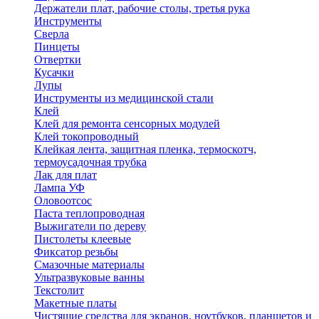
Держатели плат, рабочие столы, третья рука
Инструменты
Сверла
Пинцеты
Отвертки
Кусачки
Лупы
Инструменты из медицинской стали
Клей
Клей для ремонта сенсорных модулей
Клей токопроводный
Клейкая лента, защитная пленка, термоскотч,
термоусадочная трубка
Лак для плат
Лампа УФ
Оловоотсос
Паста теплопроводная
Выжигатели по дереву
Пистолеты клеевые
Фиксатор резьбы
Смазочные материалы
Ультразвуковые ванны
Текстолит
Макетные платы
Чистящие средства для экранов, ноутбуков, планшетов и