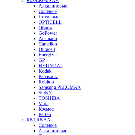
R03/LR03/AAA
Алкалиновые
Солевые
Литиевые
OPTICELL
Облик
GoPower
Ansmann
Camelion
Duracell
Energizer
GP
HYUNDAI
Kodak
Panasonic
Robiton
Samsung PLEOMAX
SONY
TOSHIBA
Varta
Космос
Perfeo
R6/LR6/AA
Солевые
Алкалиновые