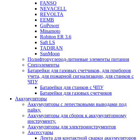
FANSO
NEVACELL
REVOLTA
EEMB
GoPower
Minamoto
Robiton ER 3.6
Saft LS
TADIRAN
SunMoon
Полифторуглерод-литиевые элементы питания
Спецэлементы
Батарейки для газовых счетчиков, для приборов
учета, для пожарной сигнализации, для станков с
ЧПУ
Батарейки для станков с ЧПУ
Батарейки для газовых счетчиков
Аккумуляторы
Аккумуляторы с лепестковыми выводами под
пайку.
Аккумуляторы для сборок к аккумуляторному
инструменту.
Аккумуляторы для электроинструментов
Аксессуары
Лента для контактной сварки аккумуляторов