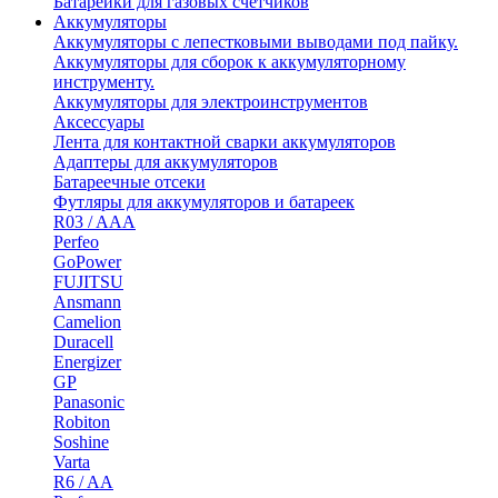
Батарейки для газовых счетчиков
Аккумуляторы
Аккумуляторы с лепестковыми выводами под пайку.
Аккумуляторы для сборок к аккумуляторному
инструменту.
Аккумуляторы для электроинструментов
Аксессуары
Лента для контактной сварки аккумуляторов
Адаптеры для аккумуляторов
Батареечные отсеки
Футляры для аккумуляторов и батареек
R03 / AAA
Perfeo
GoPower
FUJITSU
Ansmann
Camelion
Duracell
Energizer
GP
Panasonic
Robiton
Soshine
Varta
R6 / AA