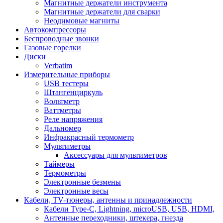
Магнитные держатели инструмента
Магнитные держатели для сварки
Неодимовые магниты
Автокомпрессоры
Беспроводные звонки
Газовые горелки
Диски
Verbatim
Измерительные приборы
USB тестеры
Штангенциркуль
Вольтметр
Ваттметры
Реле напряжения
Дальномер
Инфракрасный термометр
Мультиметры
Аксессуары для мультиметров
Таймеры
Термометры
Электронные безмены
Электронные весы
Кабели, TV-тюнеры, антенны и принадлежности
Кабели Type-C, Lightning, microUSB, USB, HDMI,
Антенные переходники, штекера, гнезда