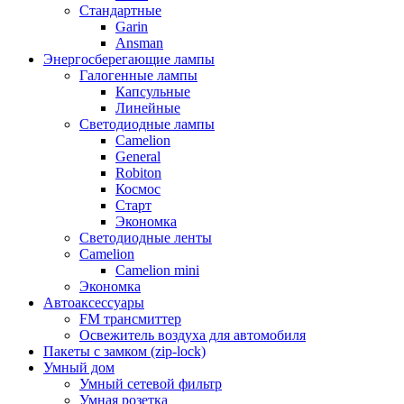
Стандартные
Garin
Ansman
Энергосберегающие лампы
Галогенные лампы
Капсульные
Линейные
Светодиодные лампы
Camelion
General
Robiton
Космос
Старт
Экономка
Светодиодные ленты
Camelion
Camelion mini
Экономка
Автоаксессуары
FM трансмиттер
Освежитель воздуха для автомобиля
Пакеты с замком (zip-lock)
Умный дом
Умный сетевой фильтр
Умная розетка