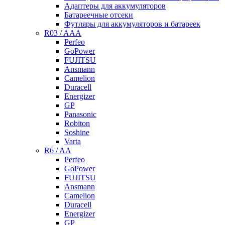
Адаптеры для аккумуляторов
Батареечные отсеки
Футляры для аккумуляторов и батареек
R03 / AAA
Perfeo
GoPower
FUJITSU
Ansmann
Camelion
Duracell
Energizer
GP
Panasonic
Robiton
Soshine
Varta
R6 / AA
Perfeo
GoPower
FUJITSU
Ansmann
Camelion
Duracell
Energizer
GP