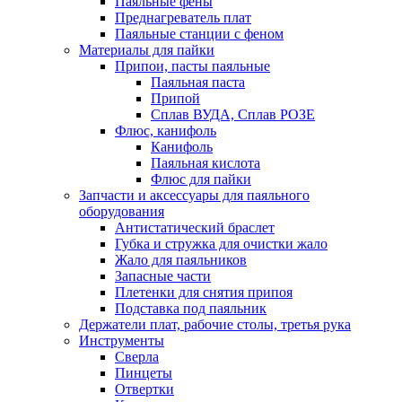
Паяльные фены
Преднагреватель плат
Паяльные станции с феном
Материалы для пайки
Припои, пасты паяльные
Паяльная паста
Припой
Сплав ВУДА, Сплав РОЗЕ
Флюс, канифоль
Канифоль
Паяльная кислота
Флюс для пайки
Запчасти и аксессуары для паяльного
оборудования
Антистатический браслет
Губка и стружка для очистки жало
Жало для паяльников
Запасные части
Плетенки для снятия припоя
Подставка под паяльник
Держатели плат, рабочие столы, третья рука
Инструменты
Сверла
Пинцеты
Отвертки