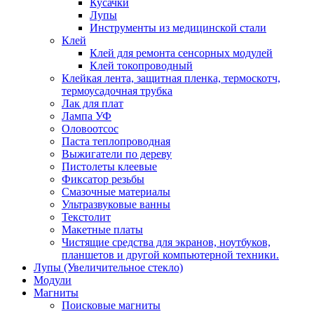
Кусачки
Лупы
Инструменты из медицинской стали
Клей
Клей для ремонта сенсорных модулей
Клей токопроводный
Клейкая лента, защитная пленка, термоскотч,
термоусадочная трубка
Лак для плат
Лампа УФ
Оловоотсос
Паста теплопроводная
Выжигатели по дереву
Пистолеты клеевые
Фиксатор резьбы
Смазочные материалы
Ультразвуковые ванны
Текстолит
Макетные платы
Чистящие средства для экранов, ноутбуков,
планшетов и другой компьютерной техники.
Лупы (Увеличительное стекло)
Модули
Магниты
Поисковые магниты