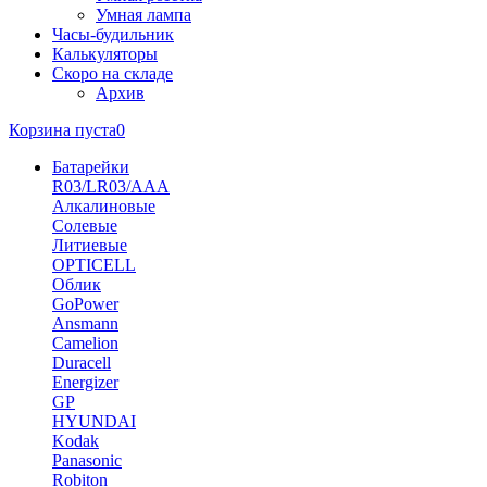
Умная лампа
Часы-будильник
Калькуляторы
Скоро на складе
Архив
Корзина пуста
0
Батарейки
R03/LR03/AAA
Алкалиновые
Солевые
Литиевые
OPTICELL
Облик
GoPower
Ansmann
Camelion
Duracell
Energizer
GP
HYUNDAI
Kodak
Panasonic
Robiton