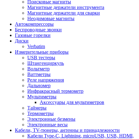
Поисковые магниты
Магнитные держатели инструмента
Магнитные держатели для сварки
Неодимовые магниты
Автокомпрессоры
Беспроводные звонки
Газовые горелки
Диски
Verbatim
Измерительные приборы
USB тестеры
Штангенциркуль
Вольтметр
Ваттметры
Реле напряжения
Дальномер
Инфракрасный термометр
Мультиметры
Аксессуары для мультиметров
Таймеры
Термометры
Электронные безмены
Электронные весы
Кабели, TV-тюнеры, антенны и принадлежности
Кабели Type-C, Lightning, microUSB, USB, HDMI,