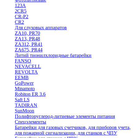
123A
2CR5
CR-P2
CR2
Для слуховых аппаратов
ZA10, PR70
ZA13, PR48
ZA312, PR41
ZA675, PR44
Литий тионилхлоридные батарейки
FANSO
NEVACELL
REVOLTA
EEMB
GoPower
Minamoto
Robiton ER 3.6
Saft LS
TADIRAN
SunMoon
Полифторуглерод-литиевые элементы питания
Спецэлементы
Батарейки для газовых счетчиков, для приборов учета,
для пожарной сигнализации, для станков с ЧПУ