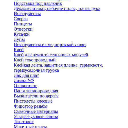
Подставка под паяльник
Держатели плат, рабочие столы, третья рука
Инструменты
Сверла
Пинцеты
Отвертки
Кусачки
Лупы
Инструменты из медицинской стали
Клей
Клей для ремонта сенсорных модулей
Клей токопроводный
Клейкая лента, защитная пленка, термоскотч,
термоусадочная трубка
Лак для плат
Лампа УФ
Оловоотсос
Паста теплопроводная
Выжигатели по дереву
Пистолеты клеевые
Фиксатор резьбы
Смазочные материалы
Ультразвуковые ванны
Текстолит
Макетные платы