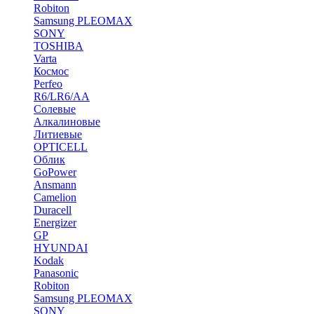
Robiton
Samsung PLEOMAX
SONY
TOSHIBA
Varta
Космос
Perfeo
R6/LR6/AA
Солевые
Алкалиновые
Литиевые
OPTICELL
Облик
GoPower
Ansmann
Camelion
Duracell
Energizer
GP
HYUNDAI
Kodak
Panasonic
Robiton
Samsung PLEOMAX
SONY