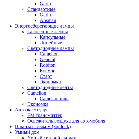
Garin
Стандартные
Garin
Ansman
Энергосберегающие лампы
Галогенные лампы
Капсульные
Линейные
Светодиодные лампы
Camelion
General
Robiton
Космос
Старт
Экономка
Светодиодные ленты
Camelion
Camelion mini
Экономка
Автоаксессуары
FM трансмиттер
Освежитель воздуха для автомобиля
Пакеты с замком (zip-lock)
Умный дом
Умный сетевой фильтр