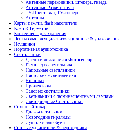
Антенные переходники, штекера, гнезда
Антенные Разветвители
TV-Приставки, TV-тюнеры
Антенны
Карты памяти, flash накопители
Клей & Герметик
Контейнеры для хранения
Ленты самоклеящиеся изоляционные & упаковочные
Наушники
Портативная аудиотехника
Светильники
Датчики движения и Фотосенсоры
Лампы для светильников
Напольные светильники
Настольные светильники
Ночники
Прожекторы
Садовые светильники
Светильники с люминесцентными лампами
Светодиодные Светильники
Сезонный товар
Диско-светильник
Новогодние гирлянды
Сушилки для обуви
Сетевые удлинители & переходники