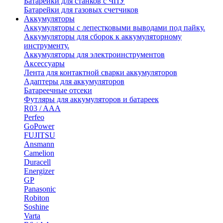
Батарейки для станков с ЧПУ
Батарейки для газовых счетчиков
Аккумуляторы
Аккумуляторы с лепестковыми выводами под пайку.
Аккумуляторы для сборок к аккумуляторному
инструменту.
Аккумуляторы для электроинструментов
Аксессуары
Лента для контактной сварки аккумуляторов
Адаптеры для аккумуляторов
Батареечные отсеки
Футляры для аккумуляторов и батареек
R03 / AAA
Perfeo
GoPower
FUJITSU
Ansmann
Camelion
Duracell
Energizer
GP
Panasonic
Robiton
Soshine
Varta