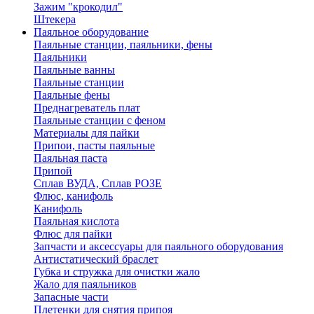
Зажим "крокодил"
Штекера
Паяльное оборудование
Паяльные станции, паяльники, фены
Паяльники
Паяльные ванны
Паяльные станции
Паяльные фены
Преднагреватель плат
Паяльные станции с феном
Материалы для пайки
Припои, пасты паяльные
Паяльная паста
Припой
Сплав ВУДА, Сплав РОЗЕ
Флюс, канифоль
Канифоль
Паяльная кислота
Флюс для пайки
Запчасти и аксессуары для паяльного оборудования
Антистатический браслет
Губка и стружка для очистки жало
Жало для паяльников
Запасные части
Плетенки для снятия припоя