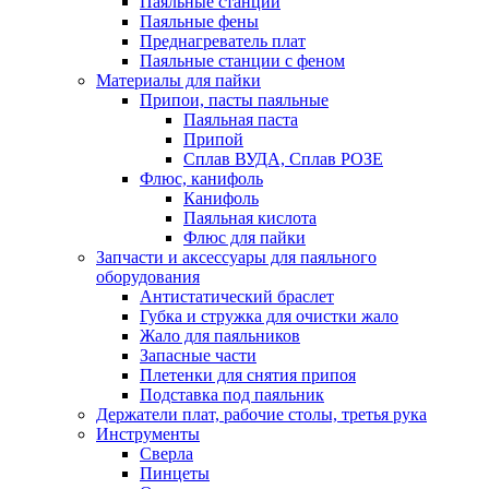
Паяльные станции
Паяльные фены
Преднагреватель плат
Паяльные станции с феном
Материалы для пайки
Припои, пасты паяльные
Паяльная паста
Припой
Сплав ВУДА, Сплав РОЗЕ
Флюс, канифоль
Канифоль
Паяльная кислота
Флюс для пайки
Запчасти и аксессуары для паяльного
оборудования
Антистатический браслет
Губка и стружка для очистки жало
Жало для паяльников
Запасные части
Плетенки для снятия припоя
Подставка под паяльник
Держатели плат, рабочие столы, третья рука
Инструменты
Сверла
Пинцеты