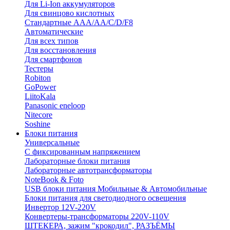
Для Li-Ion аккумуляторов
Для свинцово кислотных
Стандартные ААА/АА/С/D/F8
Автоматические
Для всех типов
Для восстановления
Для смартфонов
Тестеры
Robiton
GoPower
LiitoKala
Panasonic eneloop
Nitecore
Soshine
Блоки питания
Универсальные
C фиксированным напряжением
Лабораторные блоки питания
Лабораторные автотрансформаторы
NoteBook & Foto
USB блоки питания Мобильные & Автомобильные
Блоки питания для светодиодного освещения
Инвертор 12V-220V
Конвертеры-трансформаторы 220V-110V
ШТЕКЕРА, зажим "крокодил", РАЗЪЁМЫ