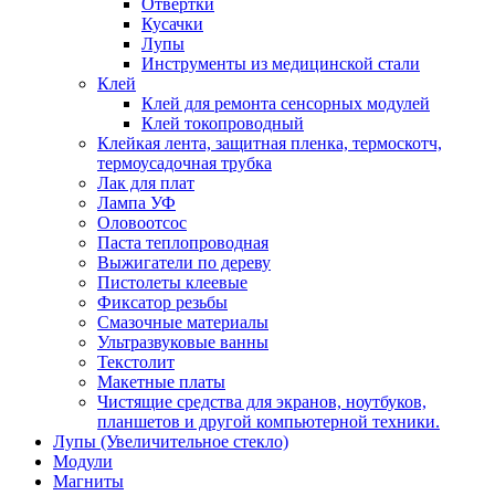
Отвертки
Кусачки
Лупы
Инструменты из медицинской стали
Клей
Клей для ремонта сенсорных модулей
Клей токопроводный
Клейкая лента, защитная пленка, термоскотч,
термоусадочная трубка
Лак для плат
Лампа УФ
Оловоотсос
Паста теплопроводная
Выжигатели по дереву
Пистолеты клеевые
Фиксатор резьбы
Смазочные материалы
Ультразвуковые ванны
Текстолит
Макетные платы
Чистящие средства для экранов, ноутбуков,
планшетов и другой компьютерной техники.
Лупы (Увеличительное стекло)
Модули
Магниты