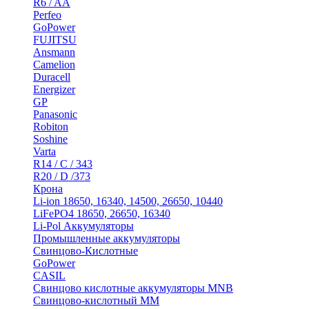
R6 / AA
Perfeo
GoPower
FUJITSU
Ansmann
Camelion
Duracell
Energizer
GP
Panasonic
Robiton
Soshine
Varta
R14 / C / 343
R20 / D /373
Крона
Li-ion 18650, 16340, 14500, 26650, 10440
LiFePO4 18650, 26650, 16340
Li-Pol Аккумуляторы
Промышленные аккумуляторы
Свинцово-Кислотные
GoPower
CASIL
Свинцово кислотные аккумуляторы MNB
Cвинцово-кислотный MM