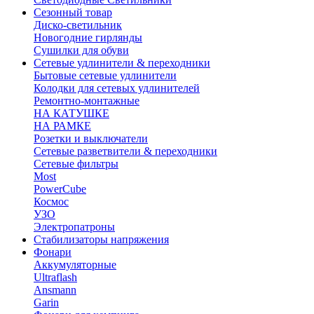
Сезонный товар
Диско-светильник
Новогодние гирлянды
Сушилки для обуви
Сетевые удлинители & переходники
Бытовые сетевые удлинители
Колодки для сетевых удлинителей
Ремонтно-монтажные
НА КАТУШКЕ
НА РАМКЕ
Розетки и выключатели
Сетевые разветвители & переходники
Сетевые фильтры
Most
PowerCube
Космос
УЗО
Электропатроны
Стабилизаторы напряжения
Фонари
Аккумуляторные
Ultraflash
Ansmann
Garin