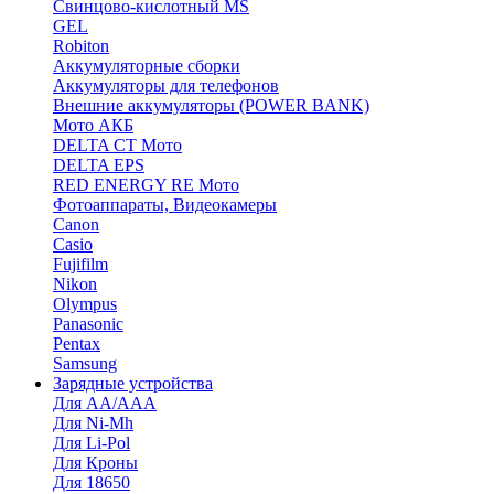
Cвинцово-кислотный MS
GEL
Robiton
Аккумуляторные сборки
Аккумуляторы для телефонов
Внешние аккумуляторы (POWER BANK)
Мото АКБ
DELTA CT Мото
DELTA EPS
RED ENERGY RE Мото
Фотоаппараты, Видеокамеры
Canon
Casio
Fujifilm
Nikon
Olympus
Panasonic
Pentax
Samsung
Зарядные устройства
Для AA/AAA
Для Ni-Mh
Для Li-Pol
Для Кроны
Для 18650