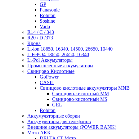
GP
Panasonic
Robiton
Soshine
Varta
R14 / C / 343
R20 / D /373
Крона
Li-ion 18650, 16340, 14500, 26650, 10440
LiFePO4 18650, 26650, 16340
Li-Pol Аккумуляторы
Промышленные аккумуляторы
Свинцово-Кислотные
GoPower
CASIL
Свинцово кислотные аккумуляторы MNB
Cвинцово-кислотный MM
Cвинцово-кислотный MS
GEL
Robiton
Аккумуляторные сборки
Аккумуляторы для телефонов
Внешние аккумуляторы (POWER BANK)
Мото АКБ
DELTA CT Мото