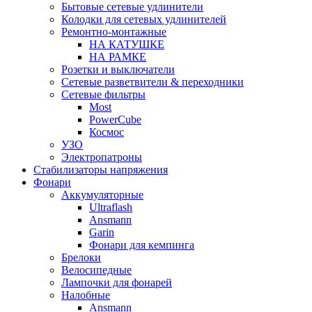
Бытовые сетевые удлинители
Колодки для сетевых удлинителей
Ремонтно-монтажные
НА КАТУШКЕ
НА РАМКЕ
Розетки и выключатели
Сетевые разветвители & переходники
Сетевые фильтры
Most
PowerCube
Космос
УЗО
Электропатроны
Стабилизаторы напряжения
Фонари
Аккумуляторные
Ultraflash
Ansmann
Garin
Фонари для кемпинга
Брелоки
Велосипедные
Лампочки для фонарей
Налобные
Ansmann