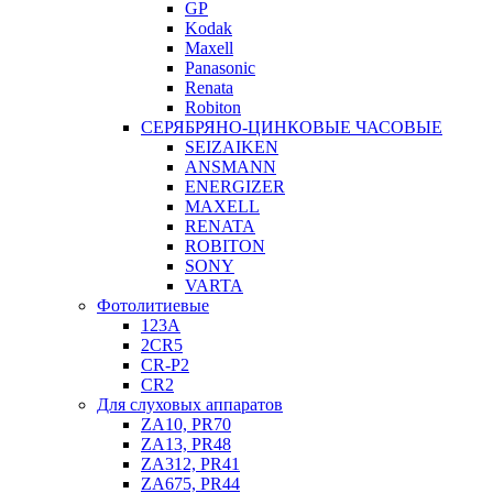
GP
Kodak
Maxell
Panasonic
Renata
Robiton
СЕРЯБРЯНО-ЦИНКОВЫЕ ЧАСОВЫЕ
SEIZAIKEN
ANSMANN
ENERGIZER
MAXELL
RENATA
ROBITON
SONY
VARTA
Фотолитиевые
123A
2CR5
CR-P2
CR2
Для слуховых аппаратов
ZA10, PR70
ZA13, PR48
ZA312, PR41
ZA675, PR44