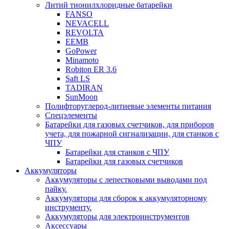
Литий тионилхлоридные батарейки
FANSO
NEVACELL
REVOLTA
EEMB
GoPower
Minamoto
Robiton ER 3.6
Saft LS
TADIRAN
SunMoon
Полифторуглерод-литиевые элементы питания
Спецэлементы
Батарейки для газовых счетчиков, для приборов
учета, для пожарной сигнализации, для станков с
ЧПУ
Батарейки для станков с ЧПУ
Батарейки для газовых счетчиков
Аккумуляторы
Аккумуляторы с лепестковыми выводами под
пайку.
Аккумуляторы для сборок к аккумуляторному
инструменту.
Аккумуляторы для электроинструментов
Аксессуары