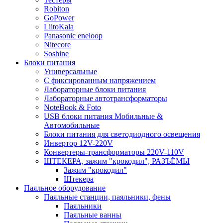
Robiton
GoPower
LiitoKala
Panasonic eneloop
Nitecore
Soshine
Блоки питания
Универсальные
C фиксированным напряжением
Лабораторные блоки питания
Лабораторные автотрансформаторы
NoteBook & Foto
USB блоки питания Мобильные &
Автомобильные
Блоки питания для светодиодного освещения
Инвертор 12V-220V
Конвертеры-трансформаторы 220V-110V
ШТЕКЕРА, зажим "крокодил", РАЗЪЁМЫ
Зажим "крокодил"
Штекера
Паяльное оборудование
Паяльные станции, паяльники, фены
Паяльники
Паяльные ванны