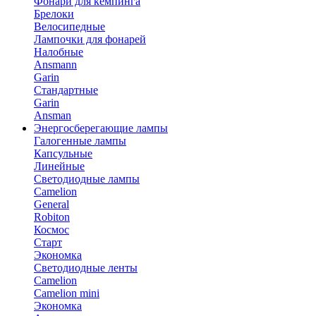
Фонари для кемпинга
Брелоки
Велосипедные
Лампочки для фонарей
Налобные
Ansmann
Garin
Стандартные
Garin
Ansman
Энергосберегающие лампы
Галогенные лампы
Капсульные
Линейные
Светодиодные лампы
Camelion
General
Robiton
Космос
Старт
Экономка
Светодиодные ленты
Camelion
Camelion mini
Экономка