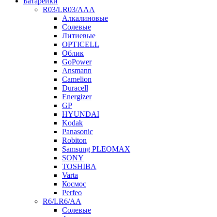
Батарейки
R03/LR03/AAA
Алкалиновые
Солевые
Литиевые
OPTICELL
Облик
GoPower
Ansmann
Camelion
Duracell
Energizer
GP
HYUNDAI
Kodak
Panasonic
Robiton
Samsung PLEOMAX
SONY
TOSHIBA
Varta
Космос
Perfeo
R6/LR6/AA
Солевые