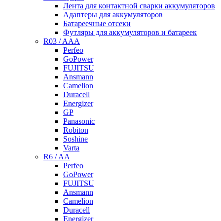
Лента для контактной сварки аккумуляторов
Адаптеры для аккумуляторов
Батареечные отсеки
Футляры для аккумуляторов и батареек
R03 / AAA
Perfeo
GoPower
FUJITSU
Ansmann
Camelion
Duracell
Energizer
GP
Panasonic
Robiton
Soshine
Varta
R6 / AA
Perfeo
GoPower
FUJITSU
Ansmann
Camelion
Duracell
Energizer