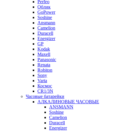
Perfeo
Облик
GoPower
Soshine
Ansmann
Camelion
Duracell
Energizer
GP
Kodak
Maxell
Panasonic
Renata
Robiton
Sony
Varta
Космос
CR1/3N
Часовые батарейки
АЛКАЛИНОВЫЕ ЧАСОВЫЕ
ANSMANN
Soshine
Camelion
Duracell
Energizer