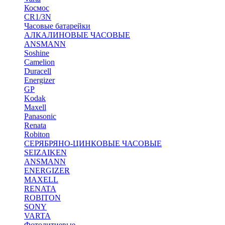
Космос
CR1/3N
Часовые батарейки
АЛКАЛИНОВЫЕ ЧАСОВЫЕ
ANSMANN
Soshine
Camelion
Duracell
Energizer
GP
Kodak
Maxell
Panasonic
Renata
Robiton
СЕРЯБРЯНО-ЦИНКОВЫЕ ЧАСОВЫЕ
SEIZAIKEN
ANSMANN
ENERGIZER
MAXELL
RENATA
ROBITON
SONY
VARTA
Фотолитиевые