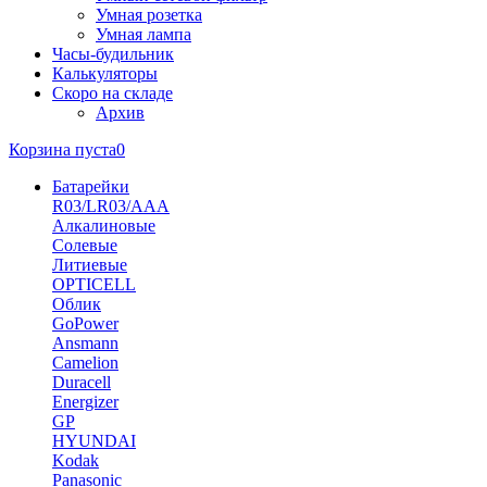
Умная розетка
Умная лампа
Часы-будильник
Калькуляторы
Скоро на складе
Архив
Корзина пуста
0
Батарейки
R03/LR03/AAA
Алкалиновые
Солевые
Литиевые
OPTICELL
Облик
GoPower
Ansmann
Camelion
Duracell
Energizer
GP
HYUNDAI
Kodak
Panasonic