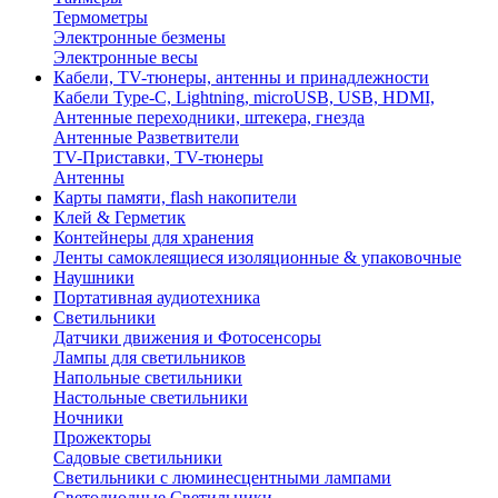
Термометры
Электронные безмены
Электронные весы
Кабели, TV-тюнеры, антенны и принадлежности
Кабели Type-C, Lightning, microUSB, USB, HDMI,
Антенные переходники, штекера, гнезда
Антенные Разветвители
TV-Приставки, TV-тюнеры
Антенны
Карты памяти, flash накопители
Клей & Герметик
Контейнеры для хранения
Ленты самоклеящиеся изоляционные & упаковочные
Наушники
Портативная аудиотехника
Светильники
Датчики движения и Фотосенсоры
Лампы для светильников
Напольные светильники
Настольные светильники
Ночники
Прожекторы
Садовые светильники
Светильники с люминесцентными лампами
Светодиодные Светильники