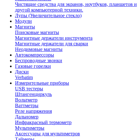
Чистящие средства для экранов, ноутбуков, планшетов и
другой компьютерной техники.
Лупы (Увеличительное стекло)
Модули
Магниты
Поисковые магниты
Магнитные держатели инструмента
Магнитные держатели для сварки
Неодимовые магниты
Автокомпрессоры
Беспроводные звонки
Газовые горелки
Диски
Verbatim
Измерительные приборы
USB тестеры
Штангенциркуль
Вольтметр
Ваттметры
Реле напряжения
Дальномер
Инфракрасный термометр
Мультиметры
Аксессуары для мультиметров
Таймеры