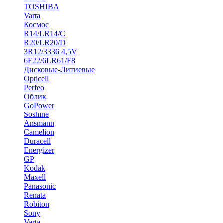
TOSHIBA
Varta
Космос
R14/LR14/C
R20/LR20/D
3R12/3336 4,5V
6F22/6LR61/F8
Дисковые-Литиевые
Opticell
Perfeo
Облик
GoPower
Soshine
Ansmann
Camelion
Duracell
Energizer
GP
Kodak
Maxell
Panasonic
Renata
Robiton
Sony
Varta