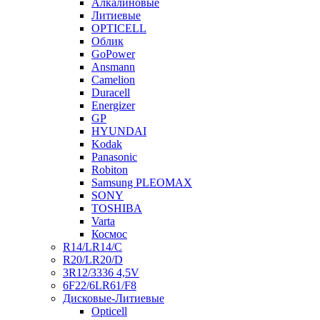
Алкалиновые
Литиевые
OPTICELL
Облик
GoPower
Ansmann
Camelion
Duracell
Energizer
GP
HYUNDAI
Kodak
Panasonic
Robiton
Samsung PLEOMAX
SONY
TOSHIBA
Varta
Космос
R14/LR14/C
R20/LR20/D
3R12/3336 4,5V
6F22/6LR61/F8
Дисковые-Литиевые
Opticell