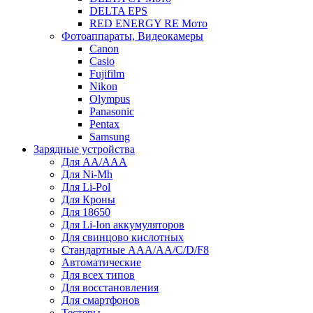
DELTA EPS
RED ENERGY RE Мото
Фотоаппараты, Видеокамеры
Canon
Casio
Fujifilm
Nikon
Olympus
Panasonic
Pentax
Samsung
Зарядные устройства
Для AA/AAA
Для Ni-Mh
Для Li-Pol
Для Кроны
Для 18650
Для Li-Ion аккумуляторов
Для свинцово кислотных
Стандартные ААА/АА/С/D/F8
Автоматические
Для всех типов
Для восстановления
Для смартфонов
Тестеры