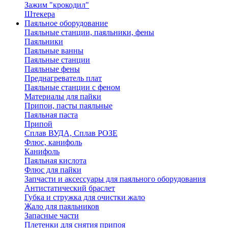
Зажим "крокодил"
Штекера
Паяльное оборудование
Паяльные станции, паяльники, фены
Паяльники
Паяльные ванны
Паяльные станции
Паяльные фены
Преднагреватель плат
Паяльные станции с феном
Материалы для пайки
Припои, пасты паяльные
Паяльная паста
Припой
Сплав ВУДА, Сплав РОЗЕ
Флюс, канифоль
Канифоль
Паяльная кислота
Флюс для пайки
Запчасти и аксессуары для паяльного оборудования
Антистатический браслет
Губка и стружка для очистки жало
Жало для паяльников
Запасные части
Плетенки для снятия припоя