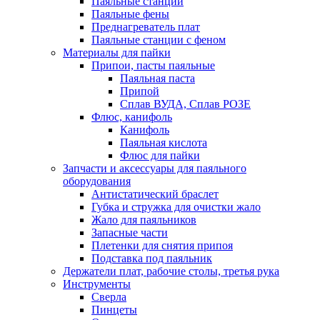
Паяльные станции
Паяльные фены
Преднагреватель плат
Паяльные станции с феном
Материалы для пайки
Припои, пасты паяльные
Паяльная паста
Припой
Сплав ВУДА, Сплав РОЗЕ
Флюс, канифоль
Канифоль
Паяльная кислота
Флюс для пайки
Запчасти и аксессуары для паяльного
оборудования
Антистатический браслет
Губка и стружка для очистки жало
Жало для паяльников
Запасные части
Плетенки для снятия припоя
Подставка под паяльник
Держатели плат, рабочие столы, третья рука
Инструменты
Сверла
Пинцеты