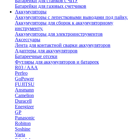
Батарейки для станков с ЧПУ
Батарейки для газовых счетчиков
Аккумуляторы
Аккумуляторы с лепестковыми выводами под пайку.
Аккумуляторы для сборок к аккумуляторному
инструменту.
Аккумуляторы для электроинструментов
Аксессуары
Лента для контактной сварки аккумуляторов
Адаптеры для аккумуляторов
Батареечные отсеки
Футляры для аккумуляторов и батареек
R03 / AAA
Perfeo
GoPower
FUJITSU
Ansmann
Camelion
Duracell
Energizer
GP
Panasonic
Robiton
Soshine
Varta