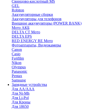
Cвинцово-кислотный MS
GEL
Robiton
Аккумуляторные сборки
Аккумуляторы для телефонов
Внешние аккумуляторы (POWER BANK)
Мото АКБ
DELTA CT Мото
DELTA EPS
RED ENERGY RE Мото
Фотоаппараты, Видеокамеры
Canon
Casio
Fujifilm
Nikon
Olympus
Panasonic
Pentax
Samsung
Зарядные устройства
Для AA/AAA
Для Ni-Mh
Для Li-Pol
Для Кроны
Для 18650