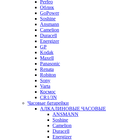
Perfeo
Облик
GoPower
Soshine
Ansmann
Camelion
Duracell
Energizer
GP
Kodak
Maxell
Panasonic
Renata
Robiton
Sony
Varta
Космос
CR1/3N
Часовые батарейки
АЛКАЛИНОВЫЕ ЧАСОВЫЕ
ANSMANN
Soshine
Camelion
Duracell
Energizer