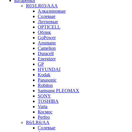
Батарейки
R03/LR03/AAA
Алкалиновые
Солевые
Литиевые
OPTICELL
Облик
GoPower
Ansmann
Camelion
Duracell
Energizer
GP
HYUNDAI
Kodak
Panasonic
Robiton
Samsung PLEOMAX
SONY
TOSHIBA
Varta
Космос
Perfeo
R6/LR6/AA
Солевые