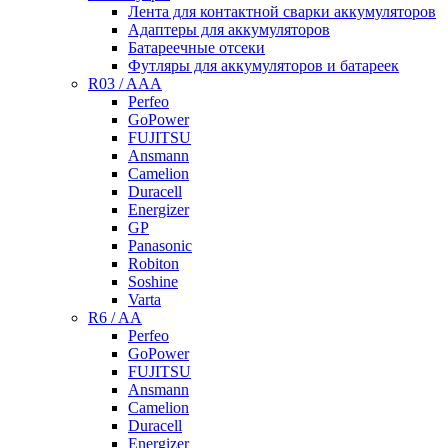
Лента для контактной сварки аккумуляторов
Адаптеры для аккумуляторов
Батареечные отсеки
Футляры для аккумуляторов и батареек
R03 / AAA
Perfeo
GoPower
FUJITSU
Ansmann
Camelion
Duracell
Energizer
GP
Panasonic
Robiton
Soshine
Varta
R6 / AA
Perfeo
GoPower
FUJITSU
Ansmann
Camelion
Duracell
Energizer