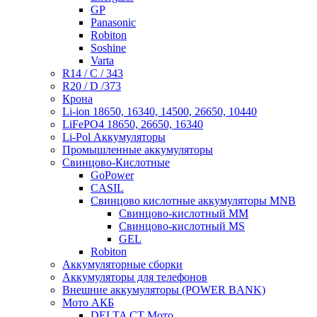
GP
Panasonic
Robiton
Soshine
Varta
R14 / C / 343
R20 / D /373
Крона
Li-ion 18650, 16340, 14500, 26650, 10440
LiFePO4 18650, 26650, 16340
Li-Pol Аккумуляторы
Промышленные аккумуляторы
Свинцово-Кислотные
GoPower
CASIL
Свинцово кислотные аккумуляторы MNB
Cвинцово-кислотный MM
Cвинцово-кислотный MS
GEL
Robiton
Аккумуляторные сборки
Аккумуляторы для телефонов
Внешние аккумуляторы (POWER BANK)
Мото АКБ
DELTA CT Мото