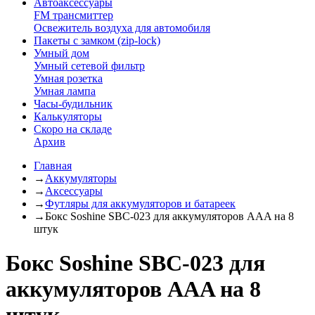
Автоаксессуары
FM трансмиттер
Освежитель воздуха для автомобиля
Пакеты с замком (zip-lock)
Умный дом
Умный сетевой фильтр
Умная розетка
Умная лампа
Часы-будильник
Калькуляторы
Скоро на складе
Архив
Главная
→
Аккумуляторы
→
Аксессуары
→
Футляры для аккумуляторов и батареек
→
Бокс Soshine SBC-023 для аккумуляторов AAA на 8
штук
Бокс Soshine SBC-023 для
аккумуляторов AAA на 8