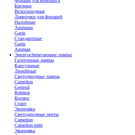
Фонари для кемпинга
Брелоки
Велосипедные
Лампочки для фонарей
Налобные
Ansmann
Garin
Стандартные
Garin
Ansman
Энергосберегающие лампы
Галогенные лампы
Капсульные
Линейные
Светодиодные лампы
Camelion
General
Robiton
Космос
Старт
Экономка
Светодиодные ленты
Camelion
Camelion mini
Экономка