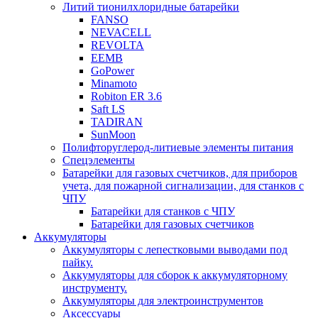
Литий тионилхлоридные батарейки
FANSO
NEVACELL
REVOLTA
EEMB
GoPower
Minamoto
Robiton ER 3.6
Saft LS
TADIRAN
SunMoon
Полифторуглерод-литиевые элементы питания
Спецэлементы
Батарейки для газовых счетчиков, для приборов
учета, для пожарной сигнализации, для станков с
ЧПУ
Батарейки для станков с ЧПУ
Батарейки для газовых счетчиков
Аккумуляторы
Аккумуляторы с лепестковыми выводами под
пайку.
Аккумуляторы для сборок к аккумуляторному
инструменту.
Аккумуляторы для электроинструментов
Аксессуары