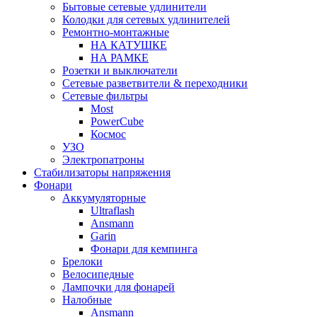
Бытовые сетевые удлинители
Колодки для сетевых удлинителей
Ремонтно-монтажные
НА КАТУШКЕ
НА РАМКЕ
Розетки и выключатели
Сетевые разветвители & переходники
Сетевые фильтры
Most
PowerCube
Космос
УЗО
Электропатроны
Стабилизаторы напряжения
Фонари
Аккумуляторные
Ultraflash
Ansmann
Garin
Фонари для кемпинга
Брелоки
Велосипедные
Лампочки для фонарей
Налобные
Ansmann