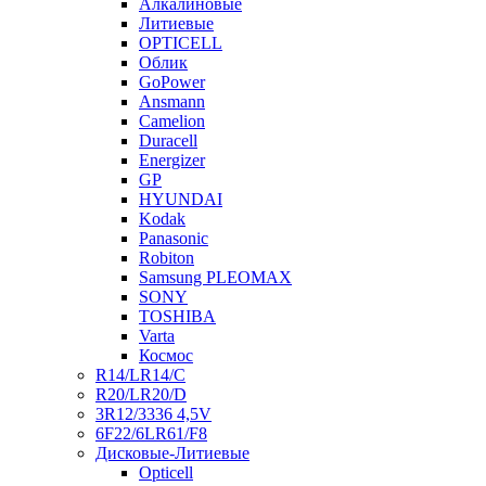
Алкалиновые
Литиевые
OPTICELL
Облик
GoPower
Ansmann
Camelion
Duracell
Energizer
GP
HYUNDAI
Kodak
Panasonic
Robiton
Samsung PLEOMAX
SONY
TOSHIBA
Varta
Космос
R14/LR14/C
R20/LR20/D
3R12/3336 4,5V
6F22/6LR61/F8
Дисковые-Литиевые
Opticell