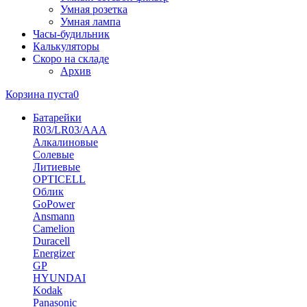
Умная розетка
Умная лампа
Часы-будильник
Калькуляторы
Скоро на складе
Архив
Корзина пуста
0
Батарейки
R03/LR03/AAA
Алкалиновые
Солевые
Литиевые
OPTICELL
Облик
GoPower
Ansmann
Camelion
Duracell
Energizer
GP
HYUNDAI
Kodak
Panasonic