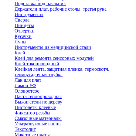
Подставка под паяльник
Держатели плат, рабочие столы, третья рука
Инструменты
Сверла
Пинцеты
Отвертки
Кусачки
Лупы
Инструменты из медицинской стали
Клей
Клей для ремонта сенсорных модулей
Клей токопроводный
Клейкая лента, защитная пленка, термоскотч,
термоусадочная трубка
Лак для плат
Лампа УФ
Оловоотсос
Паста теплопроводная
Выжигатели по дереву
Пистолеты клеевые
Фиксатор резьбы
Смазочные материалы
Ультразвуковые ванны
Текстолит
Макетные платы