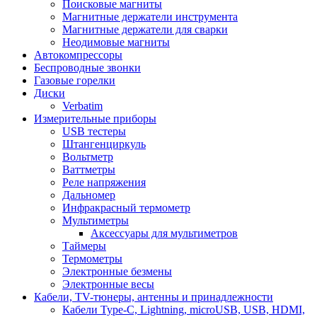
Поисковые магниты
Магнитные держатели инструмента
Магнитные держатели для сварки
Неодимовые магниты
Автокомпрессоры
Беспроводные звонки
Газовые горелки
Диски
Verbatim
Измерительные приборы
USB тестеры
Штангенциркуль
Вольтметр
Ваттметры
Реле напряжения
Дальномер
Инфракрасный термометр
Мультиметры
Аксессуары для мультиметров
Таймеры
Термометры
Электронные безмены
Электронные весы
Кабели, TV-тюнеры, антенны и принадлежности
Кабели Type-C, Lightning, microUSB, USB, HDMI,