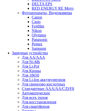
DELTA EPS
RED ENERGY RE Мото
Фотоаппараты, Видеокамеры
Canon
Casio
Fujifilm
Nikon
Olympus
Panasonic
Pentax
Samsung
Зарядные устройства
Для AA/AAA
Для Ni-Mh
Для Li-Pol
Для Кроны
Для 18650
Для Li-Ion аккумуляторов
Для свинцово кислотных
Стандартные ААА/АА/С/D/F8
Автоматические
Для всех типов
Для восстановления
Для смартфонов
Тестеры