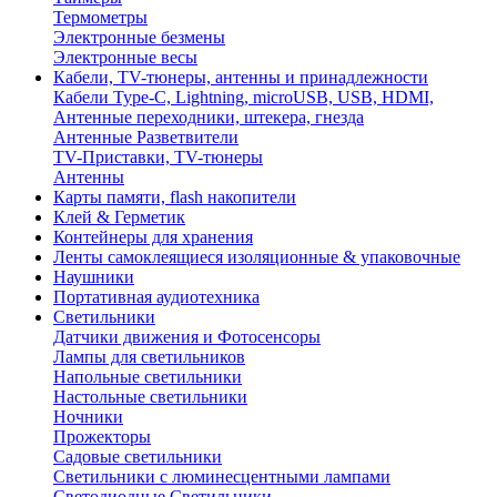
Термометры
Электронные безмены
Электронные весы
Кабели, TV-тюнеры, антенны и принадлежности
Кабели Type-C, Lightning, microUSB, USB, HDMI,
Антенные переходники, штекера, гнезда
Антенные Разветвители
TV-Приставки, TV-тюнеры
Антенны
Карты памяти, flash накопители
Клей & Герметик
Контейнеры для хранения
Ленты самоклеящиеся изоляционные & упаковочные
Наушники
Портативная аудиотехника
Светильники
Датчики движения и Фотосенсоры
Лампы для светильников
Напольные светильники
Настольные светильники
Ночники
Прожекторы
Садовые светильники
Светильники с люминесцентными лампами
Светодиодные Светильники