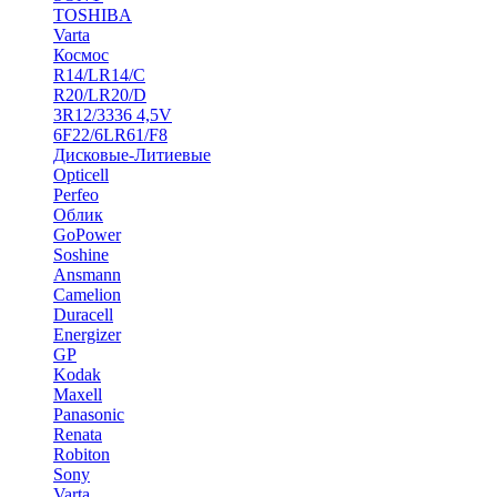
TOSHIBA
Varta
Космос
R14/LR14/C
R20/LR20/D
3R12/3336 4,5V
6F22/6LR61/F8
Дисковые-Литиевые
Opticell
Perfeo
Облик
GoPower
Soshine
Ansmann
Camelion
Duracell
Energizer
GP
Kodak
Maxell
Panasonic
Renata
Robiton
Sony
Varta