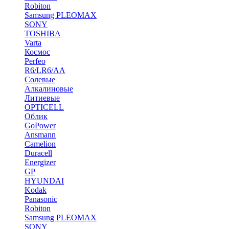
Robiton
Samsung PLEOMAX
SONY
TOSHIBA
Varta
Космос
Perfeo
R6/LR6/AA
Солевые
Алкалиновые
Литиевые
OPTICELL
Облик
GoPower
Ansmann
Camelion
Duracell
Energizer
GP
HYUNDAI
Kodak
Panasonic
Robiton
Samsung PLEOMAX
SONY