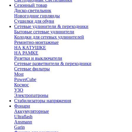
Сезонный товар
Диско-светильник
Новогодние гирлянды
Сушилки для обуви
Сетевые удлинители & переходники
Бытовые сетевые удлинители
Колодки для сетевых удлинителей
Ремонтно-монтажные
НА КАТУШКЕ
НА РАМКЕ
Розетки и выключатели
Сетевые разветвители & переходники
Сетевые фильтры
Most
PowerCube
Космос
УЗО
Электропатроны
Стабилизаторы напряжения
Фонари
Аккумуляторные
Ultraflash
Ansmann
Garin