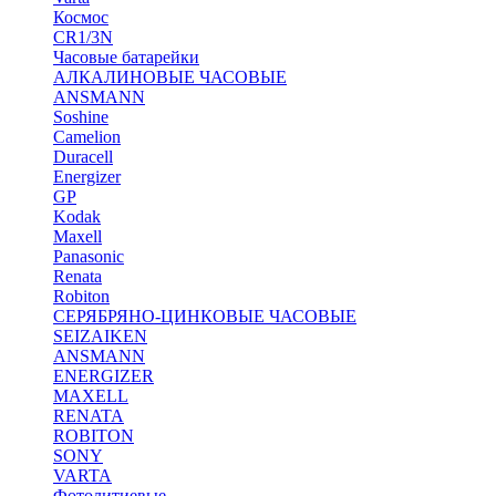
Космос
CR1/3N
Часовые батарейки
АЛКАЛИНОВЫЕ ЧАСОВЫЕ
ANSMANN
Soshine
Camelion
Duracell
Energizer
GP
Kodak
Maxell
Panasonic
Renata
Robiton
СЕРЯБРЯНО-ЦИНКОВЫЕ ЧАСОВЫЕ
SEIZAIKEN
ANSMANN
ENERGIZER
MAXELL
RENATA
ROBITON
SONY
VARTA
Фотолитиевые