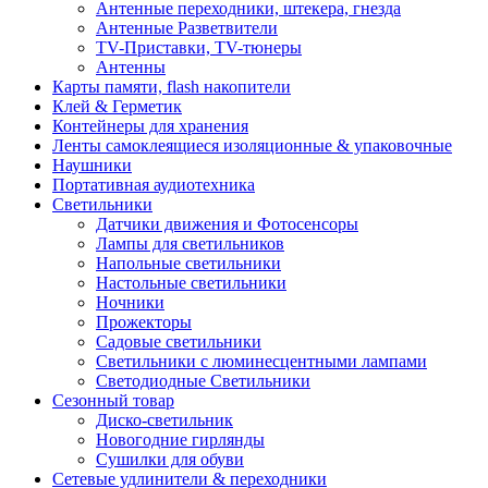
Антенные переходники, штекера, гнезда
Антенные Разветвители
TV-Приставки, TV-тюнеры
Антенны
Карты памяти, flash накопители
Клей & Герметик
Контейнеры для хранения
Ленты самоклеящиеся изоляционные & упаковочные
Наушники
Портативная аудиотехника
Светильники
Датчики движения и Фотосенсоры
Лампы для светильников
Напольные светильники
Настольные светильники
Ночники
Прожекторы
Садовые светильники
Светильники с люминесцентными лампами
Светодиодные Светильники
Сезонный товар
Диско-светильник
Новогодние гирлянды
Сушилки для обуви
Сетевые удлинители & переходники