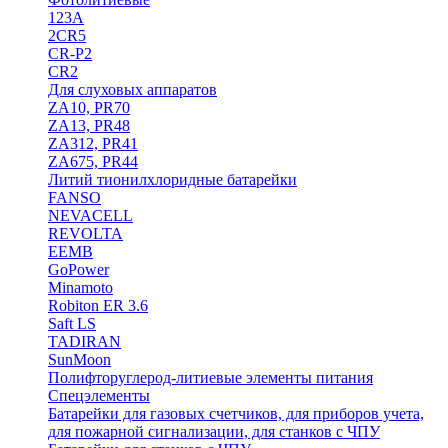
123A
2CR5
CR-P2
CR2
Для слуховых аппаратов
ZA10, PR70
ZA13, PR48
ZA312, PR41
ZA675, PR44
Литий тионилхлоридные батарейки
FANSO
NEVACELL
REVOLTA
EEMB
GoPower
Minamoto
Robiton ER 3.6
Saft LS
TADIRAN
SunMoon
Полифторуглерод-литиевые элементы питания
Спецэлементы
Батарейки для газовых счетчиков, для приборов учета,
для пожарной сигнализации, для станков с ЧПУ