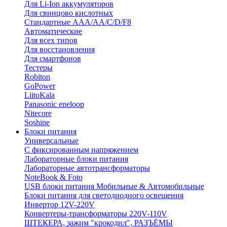
Для Li-Ion аккумуляторов
Для свинцово кислотных
Стандартные ААА/АА/С/D/F8
Автоматические
Для всех типов
Для восстановления
Для смартфонов
Тестеры
Robiton
GoPower
LiitoKala
Panasonic eneloop
Nitecore
Soshine
Блоки питания
Универсальные
C фиксированным напряжением
Лабораторные блоки питания
Лабораторные автотрансформаторы
NoteBook & Foto
USB блоки питания Мобильные & Автомобильные
Блоки питания для светодиодного освещения
Инвертор 12V-220V
Конвертеры-трансформаторы 220V-110V
ШТЕКЕРА, зажим "крокодил", РАЗЪЁМЫ