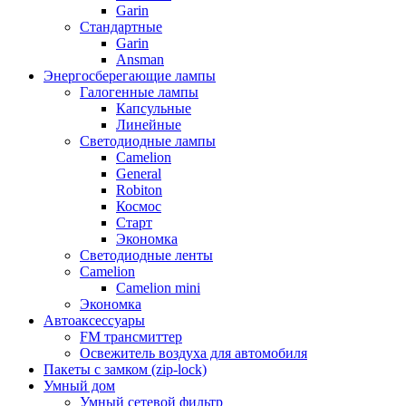
Garin
Стандартные
Garin
Ansman
Энергосберегающие лампы
Галогенные лампы
Капсульные
Линейные
Светодиодные лампы
Camelion
General
Robiton
Космос
Старт
Экономка
Светодиодные ленты
Camelion
Camelion mini
Экономка
Автоаксессуары
FM трансмиттер
Освежитель воздуха для автомобиля
Пакеты с замком (zip-lock)
Умный дом
Умный сетевой фильтр