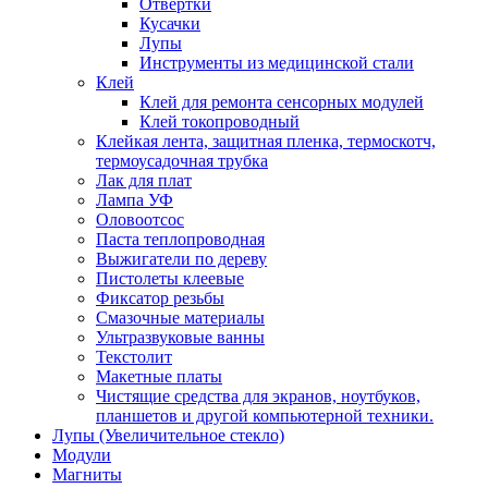
Отвертки
Кусачки
Лупы
Инструменты из медицинской стали
Клей
Клей для ремонта сенсорных модулей
Клей токопроводный
Клейкая лента, защитная пленка, термоскотч,
термоусадочная трубка
Лак для плат
Лампа УФ
Оловоотсос
Паста теплопроводная
Выжигатели по дереву
Пистолеты клеевые
Фиксатор резьбы
Смазочные материалы
Ультразвуковые ванны
Текстолит
Макетные платы
Чистящие средства для экранов, ноутбуков,
планшетов и другой компьютерной техники.
Лупы (Увеличительное стекло)
Модули
Магниты