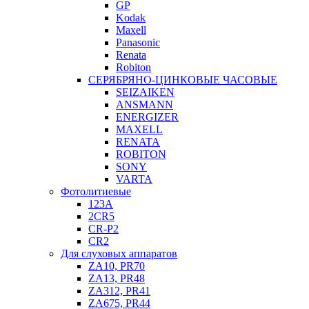
GP
Kodak
Maxell
Panasonic
Renata
Robiton
СЕРЯБРЯНО-ЦИНКОВЫЕ ЧАСОВЫЕ
SEIZAIKEN
ANSMANN
ENERGIZER
MAXELL
RENATA
ROBITON
SONY
VARTA
Фотолитиевые
123A
2CR5
CR-P2
CR2
Для слуховых аппаратов
ZA10, PR70
ZA13, PR48
ZA312, PR41
ZA675, PR44