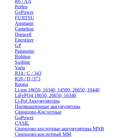
R6 / AA
Perfeo
GoPower
FUJITSU
Ansmann
Camelion
Duracell
Energizer
GP
Panasonic
Robiton
Soshine
Varta
R14 / C / 343
R20 / D /373
Крона
Li-ion 18650, 16340, 14500, 26650, 10440
LiFePO4 18650, 26650, 16340
Li-Pol Аккумуляторы
Промышленные аккумуляторы
Свинцово-Кислотные
GoPower
CASIL
Свинцово кислотные аккумуляторы MNB
Cвинцово-кислотный MM