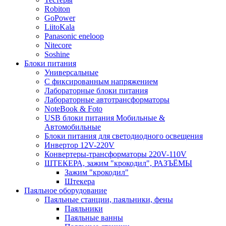
Robiton
GoPower
LiitoKala
Panasonic eneloop
Nitecore
Soshine
Блоки питания
Универсальные
C фиксированным напряжением
Лабораторные блоки питания
Лабораторные автотрансформаторы
NoteBook & Foto
USB блоки питания Мобильные &
Автомобильные
Блоки питания для светодиодного освещения
Инвертор 12V-220V
Конвертеры-трансформаторы 220V-110V
ШТЕКЕРА, зажим "крокодил", РАЗЪЁМЫ
Зажим "крокодил"
Штекера
Паяльное оборудование
Паяльные станции, паяльники, фены
Паяльники
Паяльные ванны