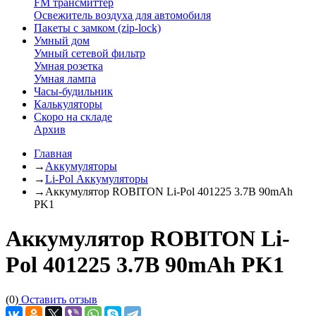
FM трансмиттер
Освежитель воздуха для автомобиля
Пакеты с замком (zip-lock)
Умный дом
Умный сетевой фильтр
Умная розетка
Умная лампа
Часы-будильник
Калькуляторы
Скоро на складе
Архив
Главная
→
Аккумуляторы
→
Li-Pol Аккумуляторы
→
Аккумулятор ROBITON Li-Pol 401225 3.7В 90mAh
PK1
Аккумулятор ROBITON Li-
Pol 401225 3.7В 90mAh PK1
(0)
Оставить отзыв