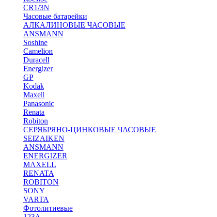
CR1/3N
Часовые батарейки
АЛКАЛИНОВЫЕ ЧАСОВЫЕ
ANSMANN
Soshine
Camelion
Duracell
Energizer
GP
Kodak
Maxell
Panasonic
Renata
Robiton
СЕРЯБРЯНО-ЦИНКОВЫЕ ЧАСОВЫЕ
SEIZAIKEN
ANSMANN
ENERGIZER
MAXELL
RENATA
ROBITON
SONY
VARTA
Фотолитиевые
123A