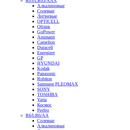
R03/LR03/AAA
Алкалиновые
Солевые
Литиевые
OPTICELL
Облик
GoPower
Ansmann
Camelion
Duracell
Energizer
GP
HYUNDAI
Kodak
Panasonic
Robiton
Samsung PLEOMAX
SONY
TOSHIBA
Varta
Космос
Perfeo
R6/LR6/AA
Солевые
Алкалиновые