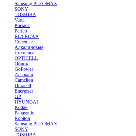
Samsung PLEOMAX
SONY
TOSHIBA
Varta
Космос
Perfeo
R6/LR6/AA
Солевые
Алкалиновые
Литиевые
OPTICELL
Облик
GoPower
Ansmann
Camelion
Duracell
Energizer
GP
HYUNDAI
Kodak
Panasonic
Robiton
Samsung PLEOMAX
SONY
TOSHIBA