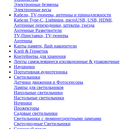
Электронные безмены
Электронные весы
Кабели, TV-тюнеры, антенны и принадлежности
Кабели Type-C, Lightning, microUSB, USB, HDMI,
Антенные переходники, штекера, гнезда
Антенные Разветвители
TV-Приставки, TV-тюнеры
Антенны
Карты памяти, flash накопители
Клей & Герметик
Контейнеры для хранения
Ленты самоклеящиеся изоляционные & упаковочные
Наушники
Портативная аудиотехника
Светильники
Датчики движения и Фотосенсоры
Лампы для светильников
Напольные светильники
Настольные светильники
Ночники
Прожекторы
Садовые светильники
Светильники с люминесцентными лампами
Светодиодные Светильники
Сезонный товар