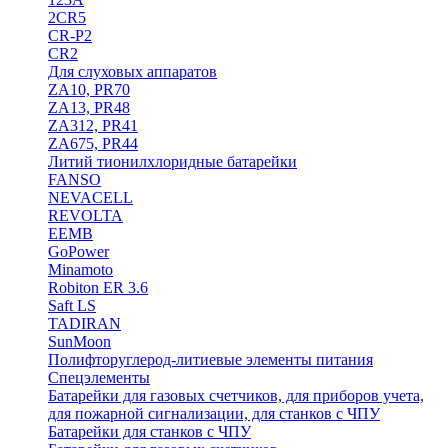
2CR5
CR-P2
CR2
Для слуховых аппаратов
ZA10, PR70
ZA13, PR48
ZA312, PR41
ZA675, PR44
Литий тионилхлоридные батарейки
FANSO
NEVACELL
REVOLTA
EEMB
GoPower
Minamoto
Robiton ER 3.6
Saft LS
TADIRAN
SunMoon
Полифторуглерод-литиевые элементы питания
Спецэлементы
Батарейки для газовых счетчиков, для приборов учета,
для пожарной сигнализации, для станков с ЧПУ
Батарейки для станков с ЧПУ