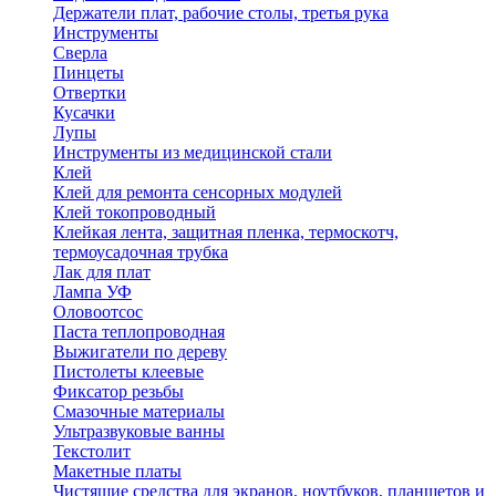
Держатели плат, рабочие столы, третья рука
Инструменты
Сверла
Пинцеты
Отвертки
Кусачки
Лупы
Инструменты из медицинской стали
Клей
Клей для ремонта сенсорных модулей
Клей токопроводный
Клейкая лента, защитная пленка, термоскотч,
термоусадочная трубка
Лак для плат
Лампа УФ
Оловоотсос
Паста теплопроводная
Выжигатели по дереву
Пистолеты клеевые
Фиксатор резьбы
Смазочные материалы
Ультразвуковые ванны
Текстолит
Макетные платы
Чистящие средства для экранов, ноутбуков, планшетов и