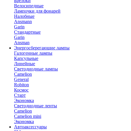
Брелоки
Велосипедные
Лампочки для фонарей
Налобные
Ansmann
Garin
Стандартные
Garin
Ansman
Энергосберегающие лампы
Галогенные лампы
Капсульные
Линейные
Светодиодные лампы
Camelion
General
Robiton
Космос
Старт
Экономка
Светодиодные ленты
Camelion
Camelion mini
Экономка
Автоаксессуары