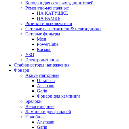
Колодки для сетевых удлинителей
Ремонтно-монтажные
НА КАТУШКЕ
НА РАМКЕ
Розетки и выключатели
Сетевые разветвители & переходники
Сетевые фильтры
Most
PowerCube
Космос
УЗО
Электропатроны
Стабилизаторы напряжения
Фонари
Аккумуляторные
Ultraflash
Ansmann
Garin
Фонари для кемпинга
Брелоки
Велосипедные
Лампочки для фонарей
Налобные
Ansmann
Garin