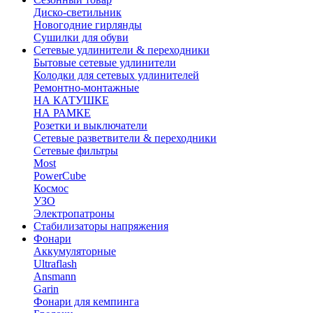
Диско-светильник
Новогодние гирлянды
Сушилки для обуви
Сетевые удлинители & переходники
Бытовые сетевые удлинители
Колодки для сетевых удлинителей
Ремонтно-монтажные
НА КАТУШКЕ
НА РАМКЕ
Розетки и выключатели
Сетевые разветвители & переходники
Сетевые фильтры
Most
PowerCube
Космос
УЗО
Электропатроны
Стабилизаторы напряжения
Фонари
Аккумуляторные
Ultraflash
Ansmann
Garin
Фонари для кемпинга