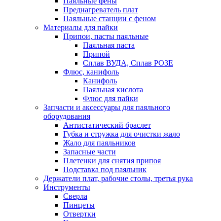
Паяльные фены
Преднагреватель плат
Паяльные станции с феном
Материалы для пайки
Припои, пасты паяльные
Паяльная паста
Припой
Сплав ВУДА, Сплав РОЗЕ
Флюс, канифоль
Канифоль
Паяльная кислота
Флюс для пайки
Запчасти и аксессуары для паяльного
оборудования
Антистатический браслет
Губка и стружка для очистки жало
Жало для паяльников
Запасные части
Плетенки для снятия припоя
Подставка под паяльник
Держатели плат, рабочие столы, третья рука
Инструменты
Сверла
Пинцеты
Отвертки