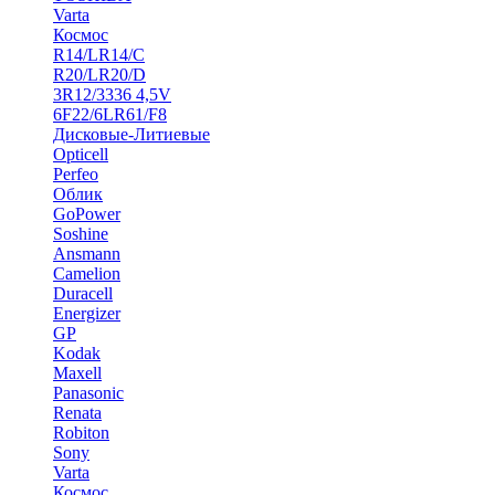
Varta
Космос
R14/LR14/C
R20/LR20/D
3R12/3336 4,5V
6F22/6LR61/F8
Дисковые-Литиевые
Opticell
Perfeo
Облик
GoPower
Soshine
Ansmann
Camelion
Duracell
Energizer
GP
Kodak
Maxell
Panasonic
Renata
Robiton
Sony
Varta
Космос