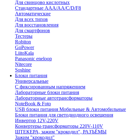
Для свинцово кислотных
Стандартные ААА/АА/С/D/F8
Автоматические
Для всех типов
Для восстановления
Для смартфонов
Тестеры
Robiton
GoPower
LiitoKala
Panasonic eneloop
Nitecore
Soshine
Блоки питания
Универсальные
C фиксированным напряжением
Лабораторные блоки питания
Лабораторные автотрансформаторы
NoteBook & Foto
USB блоки питания Мобильные & Автомобильные
Блоки питания для светодиодного освещения
Инвертор 12V-220V
Конвертеры-трансформаторы 220V-110V
ШТЕКЕРА, зажим "крокодил", РАЗЪЁМЫ
Зажим "крокодил"