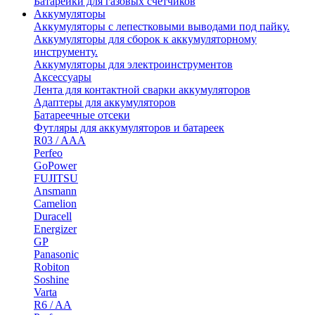
Батарейки для газовых счетчиков
Аккумуляторы
Аккумуляторы с лепестковыми выводами под пайку.
Аккумуляторы для сборок к аккумуляторному
инструменту.
Аккумуляторы для электроинструментов
Аксессуары
Лента для контактной сварки аккумуляторов
Адаптеры для аккумуляторов
Батареечные отсеки
Футляры для аккумуляторов и батареек
R03 / AAA
Perfeo
GoPower
FUJITSU
Ansmann
Camelion
Duracell
Energizer
GP
Panasonic
Robiton
Soshine
Varta
R6 / AA