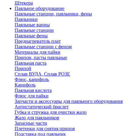
Штекера
Паяльное оборудование
Паяльные станции, паяльники, фены
Паяльники
Паяльные ванны
Паяльные станции
Паяльные фены
Преднагреватель плат
Паяльные станции с феном
Материалы для пайки
Припои, пасты паяльные
Паяльная паста
Припой
Сплав ВУДА, Сплав РОЗЕ
Флюс, канифоль
Канифоль
Паяльная кислота
Флюс для пайки
Запчасти и аксессуары для паяльного оборудования
Антистатический браслет
Губка и стружка для очистки жало
Жало для паяльников
Запасные части
Плетенки для снятия припоя
Подставка под паяльник