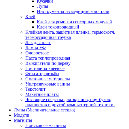
Кусачки
Лупы
Инструменты из медицинской стали
Клей
Клей для ремонта сенсорных модулей
Клей токопроводный
Клейкая лента, защитная пленка, термоскотч,
термоусадочная трубка
Лак для плат
Лампа УФ
Оловоотсос
Паста теплопроводная
Выжигатели по дереву
Пистолеты клеевые
Фиксатор резьбы
Смазочные материалы
Ультразвуковые ванны
Текстолит
Макетные платы
Чистящие средства для экранов, ноутбуков,
планшетов и другой компьютерной техники.
Лупы (Увеличительное стекло)
Модули
Магниты
Поисковые магниты