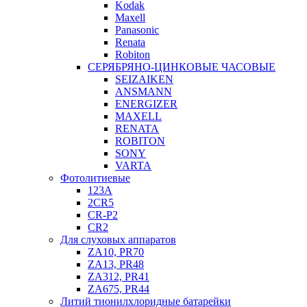
Kodak
Maxell
Panasonic
Renata
Robiton
СЕРЯБРЯНО-ЦИНКОВЫЕ ЧАСОВЫЕ
SEIZAIKEN
ANSMANN
ENERGIZER
MAXELL
RENATA
ROBITON
SONY
VARTA
Фотолитиевые
123A
2CR5
CR-P2
CR2
Для слуховых аппаратов
ZA10, PR70
ZA13, PR48
ZA312, PR41
ZA675, PR44
Литий тионилхлоридные батарейки