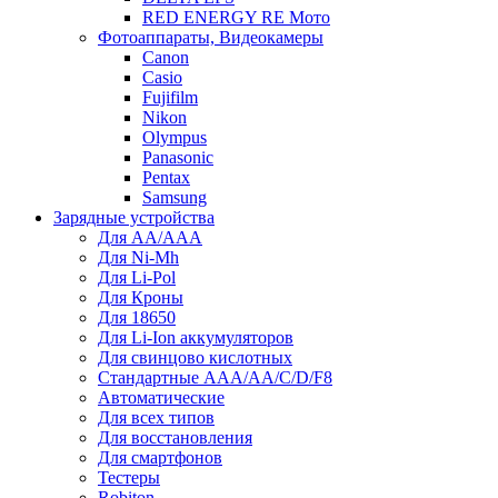
RED ENERGY RE Мото
Фотоаппараты, Видеокамеры
Canon
Casio
Fujifilm
Nikon
Olympus
Panasonic
Pentax
Samsung
Зарядные устройства
Для AA/AAA
Для Ni-Mh
Для Li-Pol
Для Кроны
Для 18650
Для Li-Ion аккумуляторов
Для свинцово кислотных
Стандартные ААА/АА/С/D/F8
Автоматические
Для всех типов
Для восстановления
Для смартфонов
Тестеры
Robiton