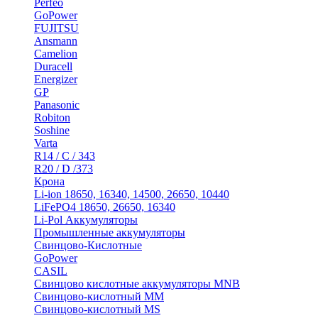
Perfeo
GoPower
FUJITSU
Ansmann
Camelion
Duracell
Energizer
GP
Panasonic
Robiton
Soshine
Varta
R14 / C / 343
R20 / D /373
Крона
Li-ion 18650, 16340, 14500, 26650, 10440
LiFePO4 18650, 26650, 16340
Li-Pol Аккумуляторы
Промышленные аккумуляторы
Свинцово-Кислотные
GoPower
CASIL
Свинцово кислотные аккумуляторы MNB
Cвинцово-кислотный MM
Cвинцово-кислотный MS