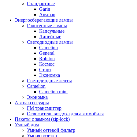
Стандартные
Garin
Ansman
Энергосберегающие лампы
Галогенные лампы
Капсульные
Линейные
Светодиодные лампы
Camelion
General
Robiton
Космос
Старт
Экономка
Светодиодные ленты
Camelion
Camelion mini
Экономка
Автоаксессуары
FM трансмиттер
Освежитель воздуха для автомобиля
Пакеты с замком (zip-lock)
Умный дом
Умный сетевой фильтр
Умная розетка