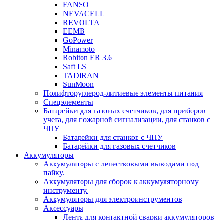
FANSO
NEVACELL
REVOLTA
EEMB
GoPower
Minamoto
Robiton ER 3.6
Saft LS
TADIRAN
SunMoon
Полифторуглерод-литиевые элементы питания
Спецэлементы
Батарейки для газовых счетчиков, для приборов
учета, для пожарной сигнализации, для станков с
ЧПУ
Батарейки для станков с ЧПУ
Батарейки для газовых счетчиков
Аккумуляторы
Аккумуляторы с лепестковыми выводами под
пайку.
Аккумуляторы для сборок к аккумуляторному
инструменту.
Аккумуляторы для электроинструментов
Аксессуары
Лента для контактной сварки аккумуляторов