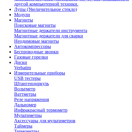
другой компьютерной техники.
Лупы (Увеличительное стекло)
Модули
Магниты
Поисковые магниты
Магнитные держатели инструмента
Магнитные держатели для сварки
Неодимовые магниты
Автокомпрессоры
Беспроводные звонки
Газовые горелки
Диски
Verbatim
Измерительные приборы
USB тестеры
Штангенциркуль
Вольтметр
Ваттметры
Реле напряжения
Дальномер
Инфракрасный термометр
Мультиметры
Аксессуары для мультиметров
Таймеры
Термометры