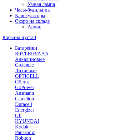
Умная лампа
Часы-будильник
Калькуляторы
Скоро на складе
Архив
Корзина пуста
0
Батарейки
R03/LR03/AAA
Алкалиновые
Солевые
Литиевые
OPTICELL
Облик
GoPower
Ansmann
Camelion
Duracell
Energizer
GP
HYUNDAI
Kodak
Panasonic
Robiton