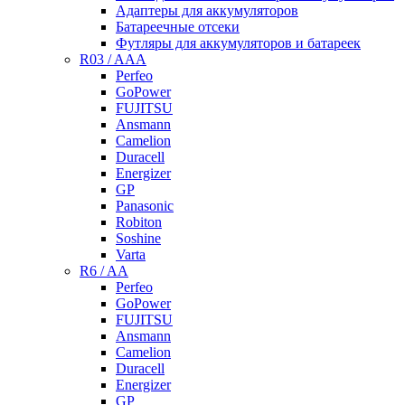
Адаптеры для аккумуляторов
Батареечные отсеки
Футляры для аккумуляторов и батареек
R03 / AAA
Perfeo
GoPower
FUJITSU
Ansmann
Camelion
Duracell
Energizer
GP
Panasonic
Robiton
Soshine
Varta
R6 / AA
Perfeo
GoPower
FUJITSU
Ansmann
Camelion
Duracell
Energizer
GP