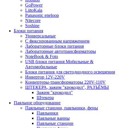
GoPower
LiitoKala
Panasonic eneloop
Nitecore
Soshine
Блоки питания
Универсальные
C фиксированным напряжением
Лабораторные блоки питания
Лабораторные автотрансформаторы
NoteBook & Foto
USB блоки питания Мобильные &
Автомобильные
Блоки питания для светодиодного освещения
Инвертор 12V-220V
Конвертеры-трансформаторы 220V-110V
ШТЕКЕРА, зажим "крокодил", РАЗЪЁМЫ
Зажим "крокодил"
Штекера
Паяльное оборудование
Паяльные станции, паяльники, фены
Паяльники
Паяльные ванны
Паяльные станции