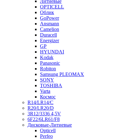
Литиевые
OPTICELL
Облик
GoPower
Ansmann
Camelion
Duracell
Energizer
GP
HYUNDAI
Kodak
Panasonic
Robiton
Samsung PLEOMAX
SONY
TOSHIBA
Varta
Космос
R14/LR14/C
R20/LR20/D
3R12/3336 4,5V
6F22/6LR61/F8
Дисковые-Литиевые
Opticell
Perfeo