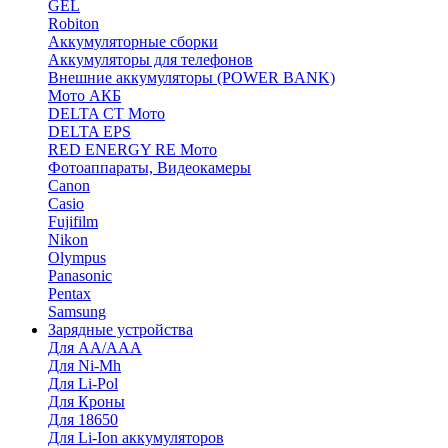
GEL
Robiton
Аккумуляторные сборки
Аккумуляторы для телефонов
Внешние аккумуляторы (POWER BANK)
Мото АКБ
DELTA CT Мото
DELTA EPS
RED ENERGY RE Мото
Фотоаппараты, Видеокамеры
Canon
Casio
Fujifilm
Nikon
Olympus
Panasonic
Pentax
Samsung
Зарядные устройства
Для AA/AAA
Для Ni-Mh
Для Li-Pol
Для Кроны
Для 18650
Для Li-Ion аккумуляторов