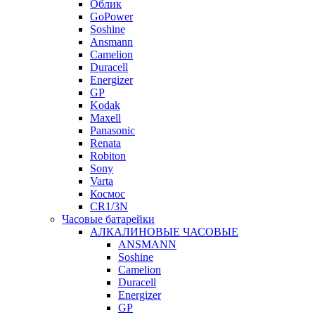
Облик
GoPower
Soshine
Ansmann
Camelion
Duracell
Energizer
GP
Kodak
Maxell
Panasonic
Renata
Robiton
Sony
Varta
Космос
CR1/3N
Часовые батарейки
АЛКАЛИНОВЫЕ ЧАСОВЫЕ
ANSMANN
Soshine
Camelion
Duracell
Energizer
GP