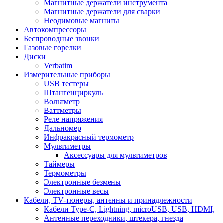
Магнитные держатели инструмента
Магнитные держатели для сварки
Неодимовые магниты
Автокомпрессоры
Беспроводные звонки
Газовые горелки
Диски
Verbatim
Измерительные приборы
USB тестеры
Штангенциркуль
Вольтметр
Ваттметры
Реле напряжения
Дальномер
Инфракрасный термометр
Мультиметры
Аксессуары для мультиметров
Таймеры
Термометры
Электронные безмены
Электронные весы
Кабели, TV-тюнеры, антенны и принадлежности
Кабели Type-C, Lightning, microUSB, USB, HDMI,
Антенные переходники, штекера, гнезда