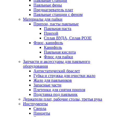
Паяльные станции
Паяльные фены
Преднагреватель плат
Паяльные станции с феном
Материалы для пайки
Припои, пасты паяльные
Паяльная паста
Припой
Сплав ВУДА, Сплав РОЗЕ
Флюс, канифоль
Канифоль
Паяльная кислота
Флюс для пайки
Запчасти и аксессуары для паяльного
оборудования
Антистатический браслет
Губка и стружка для очистки жало
Жало для паяльников
Запасные части
Плетенки для снятия припоя
Подставка под паяльник
Держатели плат, рабочие столы, третья рука
Инструменты
Сверла
Пинцеты