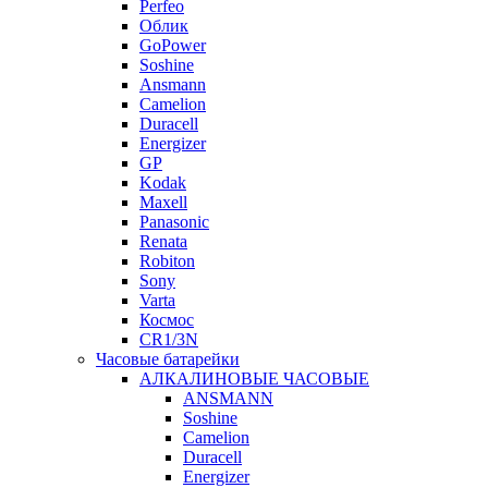
Perfeo
Облик
GoPower
Soshine
Ansmann
Camelion
Duracell
Energizer
GP
Kodak
Maxell
Panasonic
Renata
Robiton
Sony
Varta
Космос
CR1/3N
Часовые батарейки
АЛКАЛИНОВЫЕ ЧАСОВЫЕ
ANSMANN
Soshine
Camelion
Duracell
Energizer