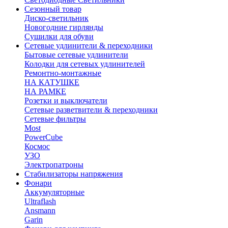
Сезонный товар
Диско-светильник
Новогодние гирлянды
Сушилки для обуви
Сетевые удлинители & переходники
Бытовые сетевые удлинители
Колодки для сетевых удлинителей
Ремонтно-монтажные
НА КАТУШКЕ
НА РАМКЕ
Розетки и выключатели
Сетевые разветвители & переходники
Сетевые фильтры
Most
PowerCube
Космос
УЗО
Электропатроны
Стабилизаторы напряжения
Фонари
Аккумуляторные
Ultraflash
Ansmann
Garin