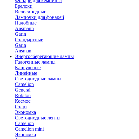
Фонари для кемпинга
Брелоки
Велосипедные
Лампочки для фонарей
Налобные
Ansmann
Garin
Стандартные
Garin
Ansman
Энергосберегающие лампы
Галогенные лампы
Капсульные
Линейные
Светодиодные лампы
Camelion
General
Robiton
Космос
Старт
Экономка
Светодиодные ленты
Camelion
Camelion mini
Экономка