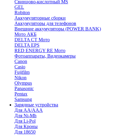
Cвинцово-кислотный MS
GEL
Robiton
Аккумуляторные сборки
Аккумуляторы для телефонов
Внешние аккумуляторы (POWER BANK)
Мото АКБ
DELTA CT Мото
DELTA EPS
RED ENERGY RE Мото
Фотоаппараты, Видеокамеры
Canon
Casio
Fujifilm
Nikon
Olympus
Panasonic
Pentax
Samsung
Зарядные устройства
Для AA/AAA
Для Ni-Mh
Для Li-Pol
Для Кроны
Для 18650