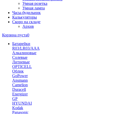
Умная розетка
Умная лампа
Часы-будильник
Калькуляторы
Скоро на складе
Архив
Корзина пуста
0
Батарейки
R03/LR03/AAA
Алкалиновые
Солевые
Литиевые
OPTICELL
Облик
GoPower
Ansmann
Camelion
Duracell
Energizer
GP
HYUNDAI
Kodak
Panasonic