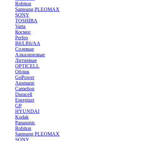
Robiton
Samsung PLEOMAX
SONY
TOSHIBA
Varta
Космос
Perfeo
R6/LR6/AA
Солевые
Алкалиновые
Литиевые
OPTICELL
Облик
GoPower
Ansmann
Camelion
Duracell
Energizer
GP
HYUNDAI
Kodak
Panasonic
Robiton
Samsung PLEOMAX
SONY