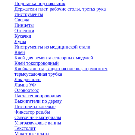
Подставка под паяльник
Держатели плат, рабочие столы, третья рука
Инструменты
Сверла
Пинцеты
Отвертки
Кусачки
Лупы
Инструменты из медицинской стали
Клей
Клей для ремонта сенсорных модулей
Клей токопроводный
Клейкая лента, защитная пленка, термоскотч,
термоусадочная трубка
Лак для плат
Лампа УФ
Оловоотсос
Паста теплопроводная
Выжигатели по дереву
Пистолеты клеевые
Фиксатор резьбы
Смазочные материалы
Ультразвуковые ванны
Текстолит
Макетные платы