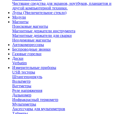
Чистящие средства для экранов, ноутбуков, планшетов и
другой компьютерной техники.
Лупы (Увеличительное стекло)
Модули
Магниты
Поисковые магниты
Магнитные держатели инструмента
Магнитные держатели для сварки
Неодимовые магниты
Автокомпрессоры
Беспроводные звонки
Газовые горелки
Диски
Verbatim
Измерительные приборы
USB тестеры
Штангенциркуль
Вольтметр
Ваттметры
Реле напряжения
Дальномер
Инфракрасный термометр
Мультиметры
Аксессуары для мультиметров
Таймеры