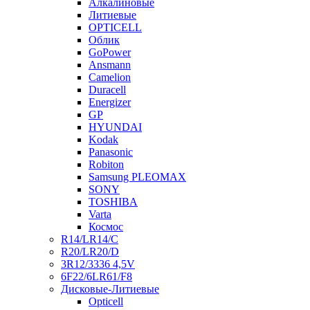
Алкалиновые
Литиевые
OPTICELL
Облик
GoPower
Ansmann
Camelion
Duracell
Energizer
GP
HYUNDAI
Kodak
Panasonic
Robiton
Samsung PLEOMAX
SONY
TOSHIBA
Varta
Космос
R14/LR14/C
R20/LR20/D
3R12/3336 4,5V
6F22/6LR61/F8
Дисковые-Литиевые
Opticell