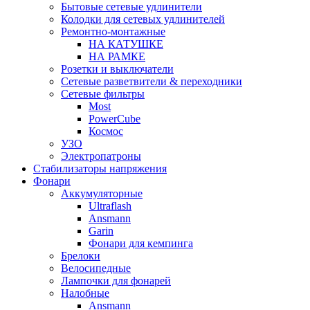
Бытовые сетевые удлинители
Колодки для сетевых удлинителей
Ремонтно-монтажные
НА КАТУШКЕ
НА РАМКЕ
Розетки и выключатели
Сетевые разветвители & переходники
Сетевые фильтры
Most
PowerCube
Космос
УЗО
Электропатроны
Стабилизаторы напряжения
Фонари
Аккумуляторные
Ultraflash
Ansmann
Garin
Фонари для кемпинга
Брелоки
Велосипедные
Лампочки для фонарей
Налобные
Ansmann