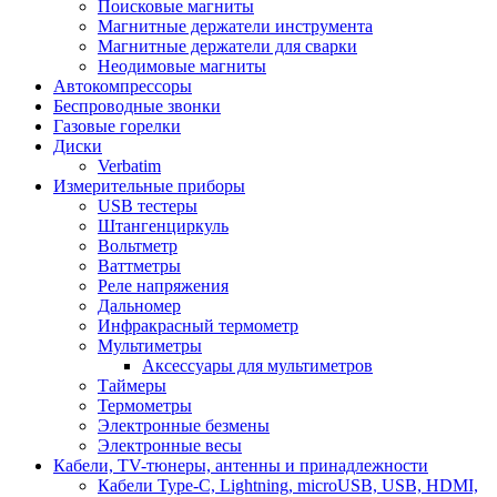
Поисковые магниты
Магнитные держатели инструмента
Магнитные держатели для сварки
Неодимовые магниты
Автокомпрессоры
Беспроводные звонки
Газовые горелки
Диски
Verbatim
Измерительные приборы
USB тестеры
Штангенциркуль
Вольтметр
Ваттметры
Реле напряжения
Дальномер
Инфракрасный термометр
Мультиметры
Аксессуары для мультиметров
Таймеры
Термометры
Электронные безмены
Электронные весы
Кабели, TV-тюнеры, антенны и принадлежности
Кабели Type-C, Lightning, microUSB, USB, HDMI,