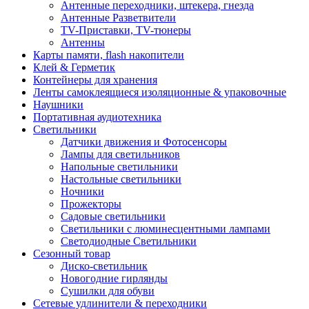
Антенные переходники, штекера, гнезда
Антенные Разветвители
TV-Приставки, TV-тюнеры
Антенны
Карты памяти, flash накопители
Клей & Герметик
Контейнеры для хранения
Ленты самоклеящиеся изоляционные & упаковочные
Наушники
Портативная аудиотехника
Светильники
Датчики движения и Фотосенсоры
Лампы для светильников
Напольные светильники
Настольные светильники
Ночники
Прожекторы
Садовые светильники
Светильники с люминесцентными лампами
Светодиодные Светильники
Сезонный товар
Диско-светильник
Новогодние гирлянды
Сушилки для обуви
Сетевые удлинители & переходники