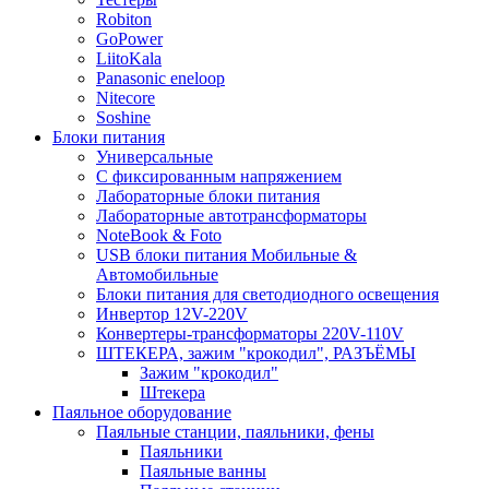
Robiton
GoPower
LiitoKala
Panasonic eneloop
Nitecore
Soshine
Блоки питания
Универсальные
C фиксированным напряжением
Лабораторные блоки питания
Лабораторные автотрансформаторы
NoteBook & Foto
USB блоки питания Мобильные &
Автомобильные
Блоки питания для светодиодного освещения
Инвертор 12V-220V
Конвертеры-трансформаторы 220V-110V
ШТЕКЕРА, зажим "крокодил", РАЗЪЁМЫ
Зажим "крокодил"
Штекера
Паяльное оборудование
Паяльные станции, паяльники, фены
Паяльники
Паяльные ванны