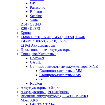
GP
Panasonic
Robiton
Soshine
Varta
R14 / C / 343
R20 / D /373
Крона
Li-ion 18650, 16340, 14500, 26650, 10440
LiFePO4 18650, 26650, 16340
Li-Pol Аккумуляторы
Промышленные аккумуляторы
Свинцово-Кислотные
GoPower
CASIL
Свинцово кислотные аккумуляторы MNB
Cвинцово-кислотный MM
Cвинцово-кислотный MS
GEL
Robiton
Аккумуляторные сборки
Аккумуляторы для телефонов
Внешние аккумуляторы (POWER BANK)
Мото АКБ
DELTA CT Мото