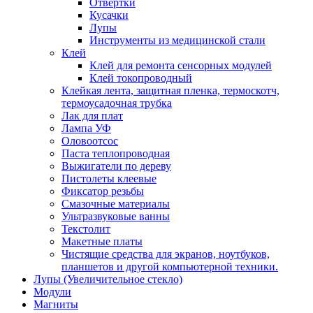
Отвертки
Кусачки
Лупы
Инструменты из медицинской стали
Клей
Клей для ремонта сенсорных модулей
Клей токопроводный
Клейкая лента, защитная пленка, термоскотч,
термоусадочная трубка
Лак для плат
Лампа УФ
Оловоотсос
Паста теплопроводная
Выжигатели по дереву
Пистолеты клеевые
Фиксатор резьбы
Смазочные материалы
Ультразвуковые ванны
Текстолит
Макетные платы
Чистящие средства для экранов, ноутбуков,
планшетов и другой компьютерной техники.
Лупы (Увеличительное стекло)
Модули
Магниты