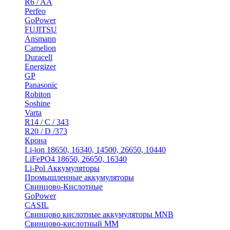
R6 / AA
Perfeo
GoPower
FUJITSU
Ansmann
Camelion
Duracell
Energizer
GP
Panasonic
Robiton
Soshine
Varta
R14 / C / 343
R20 / D /373
Крона
Li-ion 18650, 16340, 14500, 26650, 10440
LiFePO4 18650, 26650, 16340
Li-Pol Аккумуляторы
Промышленные аккумуляторы
Свинцово-Кислотные
GoPower
CASIL
Свинцово кислотные аккумуляторы MNB
Cвинцово-кислотный MM