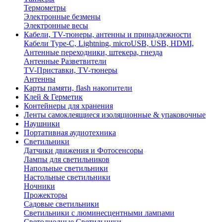
Термометры
Электронные безмены
Электронные весы
Кабели, TV-тюнеры, антенны и принадлежности
Кабели Type-C, Lightning, microUSB, USB, HDMI,
Антенные переходники, штекера, гнезда
Антенные Разветвители
TV-Приставки, TV-тюнеры
Антенны
Карты памяти, flash накопители
Клей & Герметик
Контейнеры для хранения
Ленты самоклеящиеся изоляционные & упаковочные
Наушники
Портативная аудиотехника
Светильники
Датчики движения и Фотосенсоры
Лампы для светильников
Напольные светильники
Настольные светильники
Ночники
Прожекторы
Садовые светильники
Светильники с люминесцентными лампами
Светодиодные Светильники