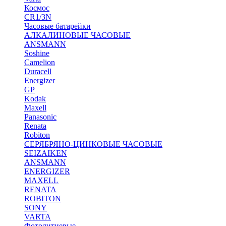
Космос
CR1/3N
Часовые батарейки
АЛКАЛИНОВЫЕ ЧАСОВЫЕ
ANSMANN
Soshine
Camelion
Duracell
Energizer
GP
Kodak
Maxell
Panasonic
Renata
Robiton
СЕРЯБРЯНО-ЦИНКОВЫЕ ЧАСОВЫЕ
SEIZAIKEN
ANSMANN
ENERGIZER
MAXELL
RENATA
ROBITON
SONY
VARTA
Фотолитиевые