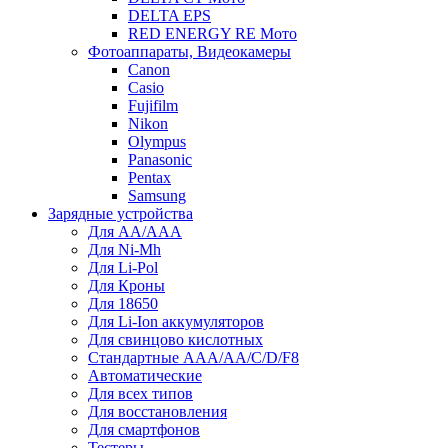
DELTA EPS
RED ENERGY RE Мото
Фотоаппараты, Видеокамеры
Canon
Casio
Fujifilm
Nikon
Olympus
Panasonic
Pentax
Samsung
Зарядные устройства
Для AA/AAA
Для Ni-Mh
Для Li-Pol
Для Кроны
Для 18650
Для Li-Ion аккумуляторов
Для свинцово кислотных
Стандартные ААА/АА/С/D/F8
Автоматические
Для всех типов
Для восстановления
Для смартфонов
Тестеры