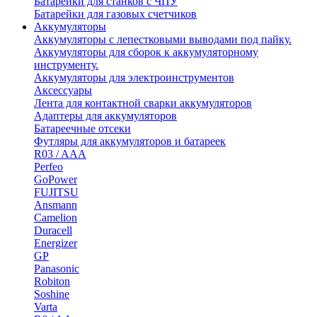
Батарейки для станков с ЧПУ
Батарейки для газовых счетчиков
Аккумуляторы
Аккумуляторы с лепестковыми выводами под пайку.
Аккумуляторы для сборок к аккумуляторному
инструменту.
Аккумуляторы для электроинструментов
Аксессуары
Лента для контактной сварки аккумуляторов
Адаптеры для аккумуляторов
Батареечные отсеки
Футляры для аккумуляторов и батареек
R03 / AAA
Perfeo
GoPower
FUJITSU
Ansmann
Camelion
Duracell
Energizer
GP
Panasonic
Robiton
Soshine
Varta