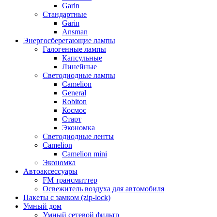
Garin
Стандартные
Garin
Ansman
Энергосберегающие лампы
Галогенные лампы
Капсульные
Линейные
Светодиодные лампы
Camelion
General
Robiton
Космос
Старт
Экономка
Светодиодные ленты
Camelion
Camelion mini
Экономка
Автоаксессуары
FM трансмиттер
Освежитель воздуха для автомобиля
Пакеты с замком (zip-lock)
Умный дом
Умный сетевой фильтр