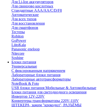
Для Li-Ion аккумуляторов
Для свинцово кислотных
Стандартные ААА/АА/С/D/F8
Автоматические
Для всех типов
Для восстановления
Для смартфонов
Тестеры
Robiton
GoPower
LiitoKala
Panasonic eneloop
Nitecore
Soshine
Блоки питания
Универсальные
C фиксированным напряжением
Лабораторные блоки питания
Лабораторные автотрансформаторы
NoteBook & Foto
USB блоки питания Мобильные & Автомобильные
Блоки питания для светодиодного освещения
Инвертор 12V-220V
Конвертеры-трансформаторы 220V-110V
ШТЕКЕРА, зажим "крокодил", РАЗЪЁМЫ