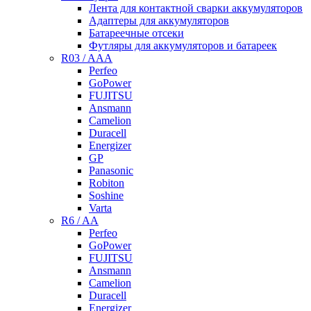
Лента для контактной сварки аккумуляторов
Адаптеры для аккумуляторов
Батареечные отсеки
Футляры для аккумуляторов и батареек
R03 / AAA
Perfeo
GoPower
FUJITSU
Ansmann
Camelion
Duracell
Energizer
GP
Panasonic
Robiton
Soshine
Varta
R6 / AA
Perfeo
GoPower
FUJITSU
Ansmann
Camelion
Duracell
Energizer