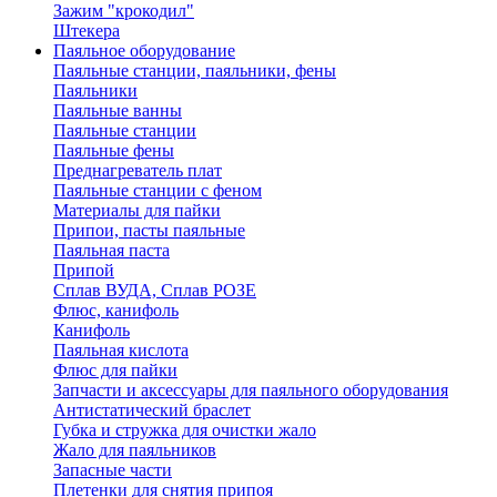
Зажим "крокодил"
Штекера
Паяльное оборудование
Паяльные станции, паяльники, фены
Паяльники
Паяльные ванны
Паяльные станции
Паяльные фены
Преднагреватель плат
Паяльные станции с феном
Материалы для пайки
Припои, пасты паяльные
Паяльная паста
Припой
Сплав ВУДА, Сплав РОЗЕ
Флюс, канифоль
Канифоль
Паяльная кислота
Флюс для пайки
Запчасти и аксессуары для паяльного оборудования
Антистатический браслет
Губка и стружка для очистки жало
Жало для паяльников
Запасные части
Плетенки для снятия припоя