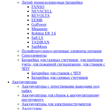
Литий тионилхлоридные батарейки
FANSO
NEVACELL
REVOLTA
EEMB
GoPower
Minamoto
Robiton ER 3.6
Saft LS
TADIRAN
SunMoon
Полифторуглерод-литиевые элементы питания
Спецэлементы
Батарейки для газовых счетчиков, для приборов
учета, для пожарной сигнализации, для станков с
ЧПУ
Батарейки для станков с ЧПУ
Батарейки для газовых счетчиков
Аккумуляторы
Аккумуляторы с лепестковыми выводами под
пайку.
Аккумуляторы для сборок к аккумуляторному
инструменту.
Аккумуляторы для электроинструментов
Аксессуары