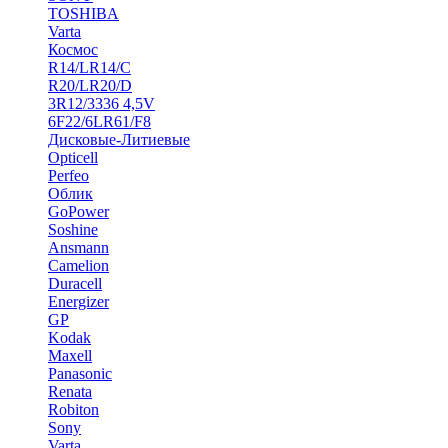
TOSHIBA
Varta
Космос
R14/LR14/C
R20/LR20/D
3R12/3336 4,5V
6F22/6LR61/F8
Дисковые-Литиевые
Opticell
Perfeo
Облик
GoPower
Soshine
Ansmann
Camelion
Duracell
Energizer
GP
Kodak
Maxell
Panasonic
Renata
Robiton
Sony
Varta