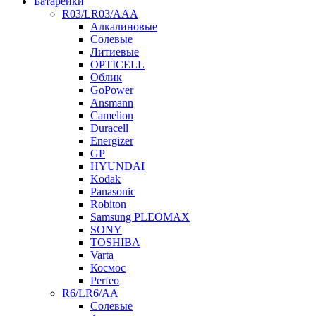
Батарейки
R03/LR03/AAA
Алкалиновые
Солевые
Литиевые
OPTICELL
Облик
GoPower
Ansmann
Camelion
Duracell
Energizer
GP
HYUNDAI
Kodak
Panasonic
Robiton
Samsung PLEOMAX
SONY
TOSHIBA
Varta
Космос
Perfeo
R6/LR6/AA
Солевые