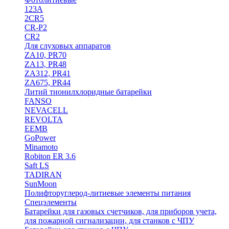
123A
2CR5
CR-P2
CR2
Для слуховых аппаратов
ZA10, PR70
ZA13, PR48
ZA312, PR41
ZA675, PR44
Литий тионилхлоридные батарейки
FANSO
NEVACELL
REVOLTA
EEMB
GoPower
Minamoto
Robiton ER 3.6
Saft LS
TADIRAN
SunMoon
Полифторуглерод-литиевые элементы питания
Спецэлементы
Батарейки для газовых счетчиков, для приборов учета,
для пожарной сигнализации, для станков с ЧПУ