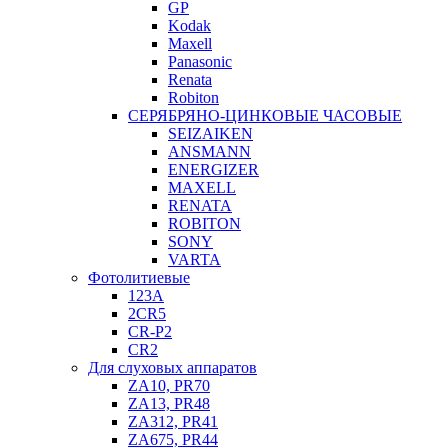
GP
Kodak
Maxell
Panasonic
Renata
Robiton
СЕРЯБРЯНО-ЦИНКОВЫЕ ЧАСОВЫЕ
SEIZAIKEN
ANSMANN
ENERGIZER
MAXELL
RENATA
ROBITON
SONY
VARTA
Фотолитиевые
123A
2CR5
CR-P2
CR2
Для слуховых аппаратов
ZA10, PR70
ZA13, PR48
ZA312, PR41
ZA675, PR44