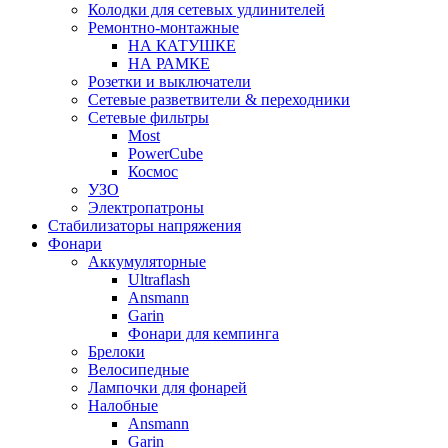
Колодки для сетевых удлинителей
Ремонтно-монтажные
НА КАТУШКЕ
НА РАМКЕ
Розетки и выключатели
Сетевые разветвители & переходники
Сетевые фильтры
Most
PowerCube
Космос
УЗО
Электропатроны
Стабилизаторы напряжения
Фонари
Аккумуляторные
Ultraflash
Ansmann
Garin
Фонари для кемпинга
Брелоки
Велосипедные
Лампочки для фонарей
Налобные
Ansmann
Garin