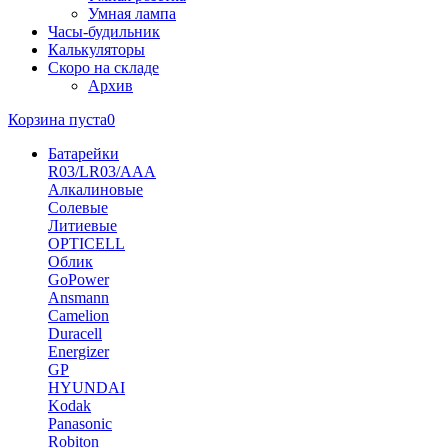
Умная лампа
Часы-будильник
Калькуляторы
Скоро на складе
Архив
Корзина пуста
0
Батарейки
R03/LR03/AAA
Алкалиновые
Солевые
Литиевые
OPTICELL
Облик
GoPower
Ansmann
Camelion
Duracell
Energizer
GP
HYUNDAI
Kodak
Panasonic
Robiton