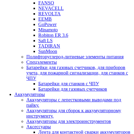
FANSO
NEVACELL
REVOLTA
EEMB
GoPower
Minamoto
Robiton ER 3.6
Saft LS
TADIRAN
SunMoon
Полифторуглерод-литиевые элементы питания
Спецэлементы
Батарейки для газовых счетчиков, для приборов
учета, для пожарной сигнализации, для станков с
ЧПУ
Батарейки для станков с ЧПУ
Батарейки для газовых счетчиков
Аккумуляторы
Аккумуляторы с лепестковыми выводами под
пайку.
Аккумуляторы для сборок к аккумуляторному
инструменту.
Аккумуляторы для электроинструментов
Аксессуары
Лента для контактной сварки аккумуляторов