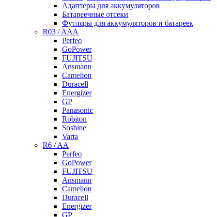
Адаптеры для аккумуляторов
Батареечные отсеки
Футляры для аккумуляторов и батареек
R03 / AAA
Perfeo
GoPower
FUJITSU
Ansmann
Camelion
Duracell
Energizer
GP
Panasonic
Robiton
Soshine
Varta
R6 / AA
Perfeo
GoPower
FUJITSU
Ansmann
Camelion
Duracell
Energizer
GP