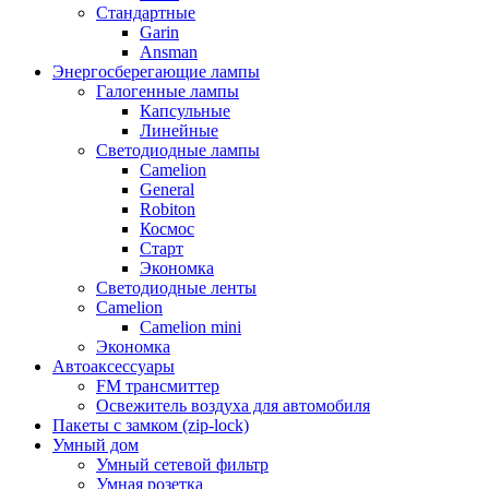
Стандартные
Garin
Ansman
Энергосберегающие лампы
Галогенные лампы
Капсульные
Линейные
Светодиодные лампы
Camelion
General
Robiton
Космос
Старт
Экономка
Светодиодные ленты
Camelion
Camelion mini
Экономка
Автоаксессуары
FM трансмиттер
Освежитель воздуха для автомобиля
Пакеты с замком (zip-lock)
Умный дом
Умный сетевой фильтр
Умная розетка