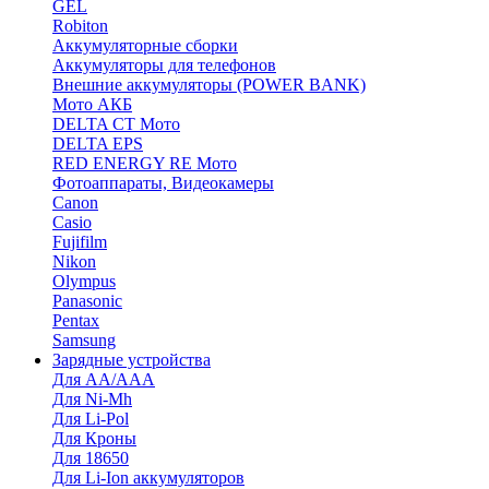
GEL
Robiton
Аккумуляторные сборки
Аккумуляторы для телефонов
Внешние аккумуляторы (POWER BANK)
Мото АКБ
DELTA CT Мото
DELTA EPS
RED ENERGY RE Мото
Фотоаппараты, Видеокамеры
Canon
Casio
Fujifilm
Nikon
Olympus
Panasonic
Pentax
Samsung
Зарядные устройства
Для AA/AAA
Для Ni-Mh
Для Li-Pol
Для Кроны
Для 18650
Для Li-Ion аккумуляторов