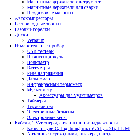
Магнитные держатели инструмента
Магнитные держатели для сварки
Неодимовые магниты
Автокомпрессоры
Беспроводные звонки
Газовые горелки
Диски
Verbatim
Измерительные приборы
USB тестеры
Штангенциркуль
Вольтметр
Ваттметры
Реле напряжения
Дальномер
Инфракрасный термометр
Мультиметры
Аксессуары для мультиметров
Таймеры
Термометры
Электронные безмены
Электронные весы
Кабели, TV-тюнеры, антенны и принадлежности
Кабели Type-C, Lightning, microUSB, USB, HDMI,
Антенные переходники, штекера, гнезда