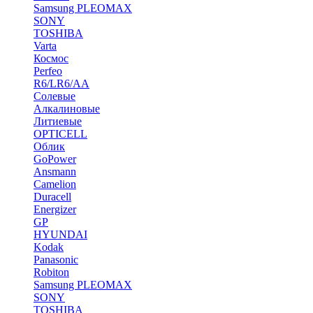
Samsung PLEOMAX
SONY
TOSHIBA
Varta
Космос
Perfeo
R6/LR6/AA
Солевые
Алкалиновые
Литиевые
OPTICELL
Облик
GoPower
Ansmann
Camelion
Duracell
Energizer
GP
HYUNDAI
Kodak
Panasonic
Robiton
Samsung PLEOMAX
SONY
TOSHIBA