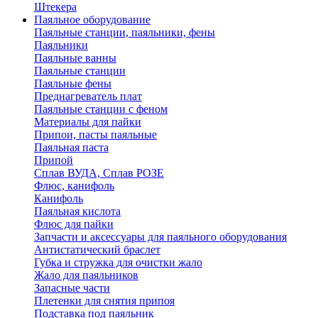
Штекера
Паяльное оборудование
Паяльные станции, паяльники, фены
Паяльники
Паяльные ванны
Паяльные станции
Паяльные фены
Преднагреватель плат
Паяльные станции с феном
Материалы для пайки
Припои, пасты паяльные
Паяльная паста
Припой
Сплав ВУДА, Сплав РОЗЕ
Флюс, канифоль
Канифоль
Паяльная кислота
Флюс для пайки
Запчасти и аксессуары для паяльного оборудования
Антистатический браслет
Губка и стружка для очистки жало
Жало для паяльников
Запасные части
Плетенки для снятия припоя
Подставка под паяльник