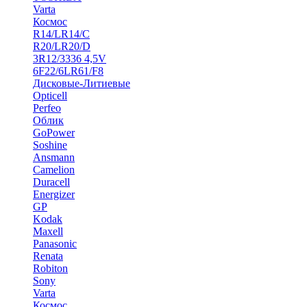
Varta
Космос
R14/LR14/C
R20/LR20/D
3R12/3336 4,5V
6F22/6LR61/F8
Дисковые-Литиевые
Opticell
Perfeo
Облик
GoPower
Soshine
Ansmann
Camelion
Duracell
Energizer
GP
Kodak
Maxell
Panasonic
Renata
Robiton
Sony
Varta
Космос