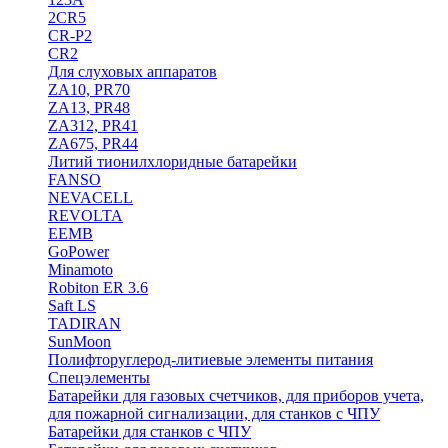
2CR5
CR-P2
CR2
Для слуховых аппаратов
ZA10, PR70
ZA13, PR48
ZA312, PR41
ZA675, PR44
Литий тионилхлоридные батарейки
FANSO
NEVACELL
REVOLTA
EEMB
GoPower
Minamoto
Robiton ER 3.6
Saft LS
TADIRAN
SunMoon
Полифторуглерод-литиевые элементы питания
Спецэлементы
Батарейки для газовых счетчиков, для приборов учета,
для пожарной сигнализации, для станков с ЧПУ
Батарейки для станков с ЧПУ