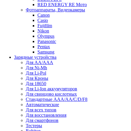
RED ENERGY RE Мото
Фотоаппараты, Видеокамеры
Canon
Casio
Fujifilm
Nikon
Olympus
Panasonic
Pentax
Samsung
Зарядные устройства
Для AA/AAA
Для Ni-Mh
Для Li-Pol
Для Кроны
Для 18650
Для Li-Ion аккумуляторов
Для свинцово кислотных
Стандартные ААА/АА/С/D/F8
Автоматические
Для всех типов
Для восстановления
Для смартфонов
Тестеры
Robiton