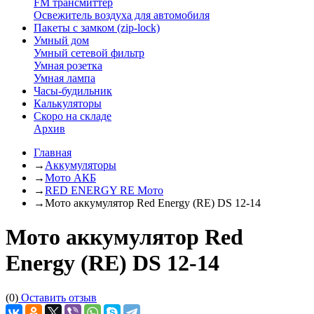
FM трансмиттер
Освежитель воздуха для автомобиля
Пакеты с замком (zip-lock)
Умный дом
Умный сетевой фильтр
Умная розетка
Умная лампа
Часы-будильник
Калькуляторы
Скоро на складе
Архив
Главная
→
Аккумуляторы
→
Мото АКБ
→
RED ENERGY RE Мото
→
Мото аккумулятор Red Energy (RE) DS 12-14
Мото аккумулятор Red
Energy (RE) DS 12-14
(0)
Оставить отзыв