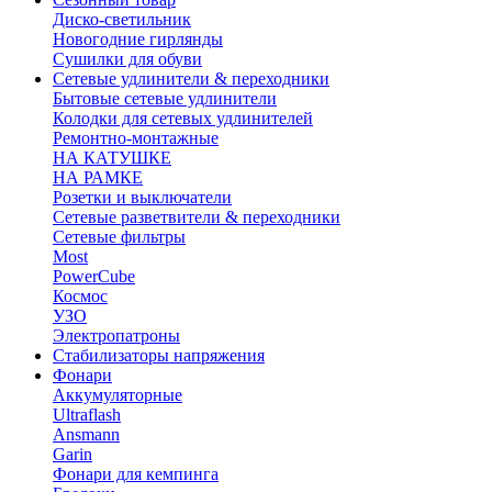
Диско-светильник
Новогодние гирлянды
Сушилки для обуви
Сетевые удлинители & переходники
Бытовые сетевые удлинители
Колодки для сетевых удлинителей
Ремонтно-монтажные
НА КАТУШКЕ
НА РАМКЕ
Розетки и выключатели
Сетевые разветвители & переходники
Сетевые фильтры
Most
PowerCube
Космос
УЗО
Электропатроны
Стабилизаторы напряжения
Фонари
Аккумуляторные
Ultraflash
Ansmann
Garin
Фонари для кемпинга