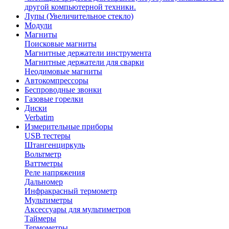
другой компьютерной техники.
Лупы (Увеличительное стекло)
Модули
Магниты
Поисковые магниты
Магнитные держатели инструмента
Магнитные держатели для сварки
Неодимовые магниты
Автокомпрессоры
Беспроводные звонки
Газовые горелки
Диски
Verbatim
Измерительные приборы
USB тестеры
Штангенциркуль
Вольтметр
Ваттметры
Реле напряжения
Дальномер
Инфракрасный термометр
Мультиметры
Аксессуары для мультиметров
Таймеры
Термометры