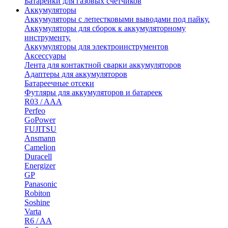
Батарейки для газовых счетчиков
Аккумуляторы
Аккумуляторы с лепестковыми выводами под пайку.
Аккумуляторы для сборок к аккумуляторному
инструменту.
Аккумуляторы для электроинструментов
Аксессуары
Лента для контактной сварки аккумуляторов
Адаптеры для аккумуляторов
Батареечные отсеки
Футляры для аккумуляторов и батареек
R03 / AAA
Perfeo
GoPower
FUJITSU
Ansmann
Camelion
Duracell
Energizer
GP
Panasonic
Robiton
Soshine
Varta
R6 / AA