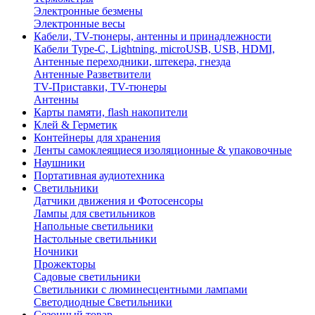
Электронные безмены
Электронные весы
Кабели, TV-тюнеры, антенны и принадлежности
Кабели Type-C, Lightning, microUSB, USB, HDMI,
Антенные переходники, штекера, гнезда
Антенные Разветвители
TV-Приставки, TV-тюнеры
Антенны
Карты памяти, flash накопители
Клей & Герметик
Контейнеры для хранения
Ленты самоклеящиеся изоляционные & упаковочные
Наушники
Портативная аудиотехника
Светильники
Датчики движения и Фотосенсоры
Лампы для светильников
Напольные светильники
Настольные светильники
Ночники
Прожекторы
Садовые светильники
Светильники с люминесцентными лампами
Светодиодные Светильники
Сезонный товар