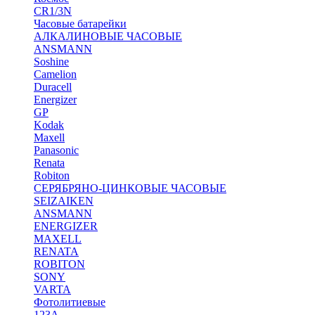
CR1/3N
Часовые батарейки
АЛКАЛИНОВЫЕ ЧАСОВЫЕ
ANSMANN
Soshine
Camelion
Duracell
Energizer
GP
Kodak
Maxell
Panasonic
Renata
Robiton
СЕРЯБРЯНО-ЦИНКОВЫЕ ЧАСОВЫЕ
SEIZAIKEN
ANSMANN
ENERGIZER
MAXELL
RENATA
ROBITON
SONY
VARTA
Фотолитиевые
123A