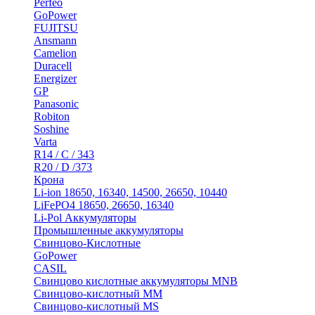
Perfeo
GoPower
FUJITSU
Ansmann
Camelion
Duracell
Energizer
GP
Panasonic
Robiton
Soshine
Varta
R14 / C / 343
R20 / D /373
Крона
Li-ion 18650, 16340, 14500, 26650, 10440
LiFePO4 18650, 26650, 16340
Li-Pol Аккумуляторы
Промышленные аккумуляторы
Свинцово-Кислотные
GoPower
CASIL
Свинцово кислотные аккумуляторы MNB
Cвинцово-кислотный MM
Cвинцово-кислотный MS