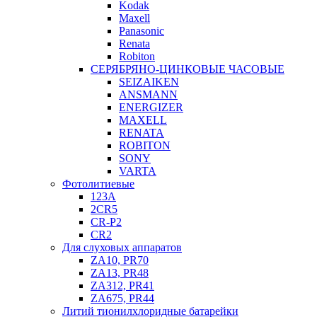
Kodak
Maxell
Panasonic
Renata
Robiton
СЕРЯБРЯНО-ЦИНКОВЫЕ ЧАСОВЫЕ
SEIZAIKEN
ANSMANN
ENERGIZER
MAXELL
RENATA
ROBITON
SONY
VARTA
Фотолитиевые
123A
2CR5
CR-P2
CR2
Для слуховых аппаратов
ZA10, PR70
ZA13, PR48
ZA312, PR41
ZA675, PR44
Литий тионилхлоридные батарейки