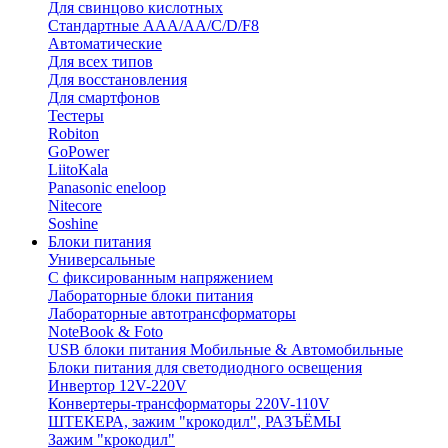
Для свинцово кислотных
Стандартные ААА/АА/С/D/F8
Автоматические
Для всех типов
Для восстановления
Для смартфонов
Тестеры
Robiton
GoPower
LiitoKala
Panasonic eneloop
Nitecore
Soshine
Блоки питания
Универсальные
C фиксированным напряжением
Лабораторные блоки питания
Лабораторные автотрансформаторы
NoteBook & Foto
USB блоки питания Мобильные & Автомобильные
Блоки питания для светодиодного освещения
Инвертор 12V-220V
Конвертеры-трансформаторы 220V-110V
ШТЕКЕРА, зажим "крокодил", РАЗЪЁМЫ
Зажим "крокодил"