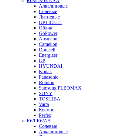
R03/LR03/AAA
Алкалиновые
Солевые
Литиевые
OPTICELL
Облик
GoPower
Ansmann
Camelion
Duracell
Energizer
GP
HYUNDAI
Kodak
Panasonic
Robiton
Samsung PLEOMAX
SONY
TOSHIBA
Varta
Космос
Perfeo
R6/LR6/AA
Солевые
Алкалиновые