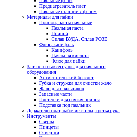
Паяльные фены
Преднагреватель плат
Паяльные станции с феном
Материалы для пайки
Припои, пасты паяльные
Паяльная паста
Припой
Сплав ВУДА, Сплав РОЗЕ
Флюс, канифоль
Канифоль
Паяльная кислота
Флюс для пайки
Запчасти и аксессуары для паяльного
оборудования
Антистатический браслет
Губка и стружка для очистки жало
Жало для паяльников
Запасные части
Плетенки для снятия припоя
Подставка под паяльник
Держатели плат, рабочие столы, третья рука
Инструменты
Сверла
Пинцеты
Отвертки