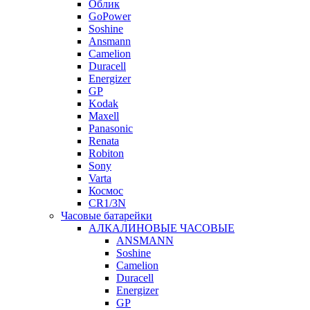
Облик
GoPower
Soshine
Ansmann
Camelion
Duracell
Energizer
GP
Kodak
Maxell
Panasonic
Renata
Robiton
Sony
Varta
Космос
CR1/3N
Часовые батарейки
АЛКАЛИНОВЫЕ ЧАСОВЫЕ
ANSMANN
Soshine
Camelion
Duracell
Energizer
GP