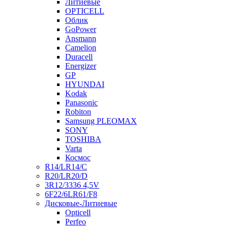
Литиевые
OPTICELL
Облик
GoPower
Ansmann
Camelion
Duracell
Energizer
GP
HYUNDAI
Kodak
Panasonic
Robiton
Samsung PLEOMAX
SONY
TOSHIBA
Varta
Космос
R14/LR14/C
R20/LR20/D
3R12/3336 4,5V
6F22/6LR61/F8
Дисковые-Литиевые
Opticell
Perfeo