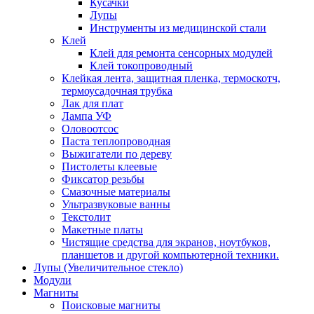
Кусачки
Лупы
Инструменты из медицинской стали
Клей
Клей для ремонта сенсорных модулей
Клей токопроводный
Клейкая лента, защитная пленка, термоскотч,
термоусадочная трубка
Лак для плат
Лампа УФ
Оловоотсос
Паста теплопроводная
Выжигатели по дереву
Пистолеты клеевые
Фиксатор резьбы
Смазочные материалы
Ультразвуковые ванны
Текстолит
Макетные платы
Чистящие средства для экранов, ноутбуков,
планшетов и другой компьютерной техники.
Лупы (Увеличительное стекло)
Модули
Магниты
Поисковые магниты