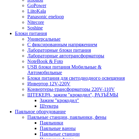
GoPower
LiitoKala
Panasonic eneloop
Nitecore
Soshine
Блоки питания
Универсальные
C фиксированным напряжением
Лабораторные блоки питания
Лабораторные автотрансформаторы
NoteBook & Foto
USB блоки питания Мобильные &
Автомобильные
Блоки питания для светодиодного освещения
Инвертор 12V-220V
Конвертеры-трансформаторы 220V-110V
ШТЕКЕРА, зажим "крокодил", РАЗЪЁМЫ
Зажим "крокодил"
Штекера
Паяльное оборудование
Паяльные станции, паяльники, фены
Паяльники
Паяльные ванны
Паяльные станции