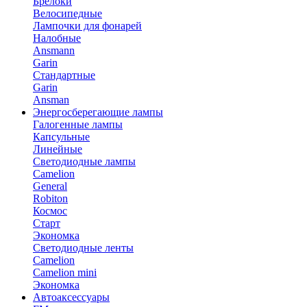
Брелоки
Велосипедные
Лампочки для фонарей
Налобные
Ansmann
Garin
Стандартные
Garin
Ansman
Энергосберегающие лампы
Галогенные лампы
Капсульные
Линейные
Светодиодные лампы
Camelion
General
Robiton
Космос
Старт
Экономка
Светодиодные ленты
Camelion
Camelion mini
Экономка
Автоаксессуары