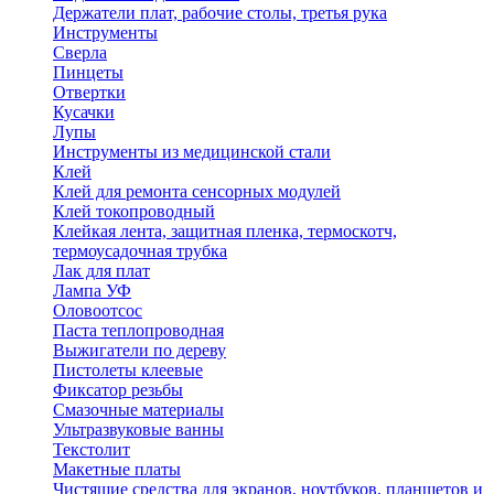
Держатели плат, рабочие столы, третья рука
Инструменты
Сверла
Пинцеты
Отвертки
Кусачки
Лупы
Инструменты из медицинской стали
Клей
Клей для ремонта сенсорных модулей
Клей токопроводный
Клейкая лента, защитная пленка, термоскотч,
термоусадочная трубка
Лак для плат
Лампа УФ
Оловоотсос
Паста теплопроводная
Выжигатели по дереву
Пистолеты клеевые
Фиксатор резьбы
Смазочные материалы
Ультразвуковые ванны
Текстолит
Макетные платы
Чистящие средства для экранов, ноутбуков, планшетов и