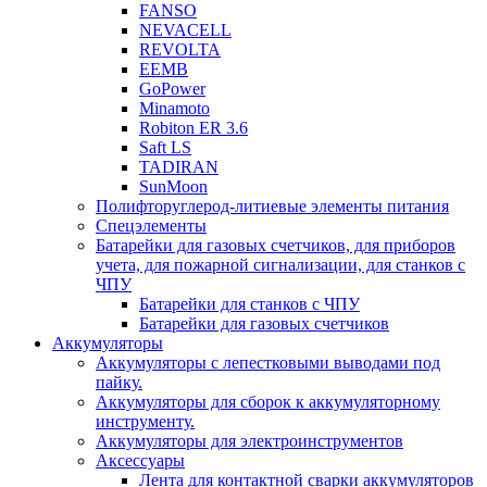
FANSO
NEVACELL
REVOLTA
EEMB
GoPower
Minamoto
Robiton ER 3.6
Saft LS
TADIRAN
SunMoon
Полифторуглерод-литиевые элементы питания
Спецэлементы
Батарейки для газовых счетчиков, для приборов
учета, для пожарной сигнализации, для станков с
ЧПУ
Батарейки для станков с ЧПУ
Батарейки для газовых счетчиков
Аккумуляторы
Аккумуляторы с лепестковыми выводами под
пайку.
Аккумуляторы для сборок к аккумуляторному
инструменту.
Аккумуляторы для электроинструментов
Аксессуары
Лента для контактной сварки аккумуляторов