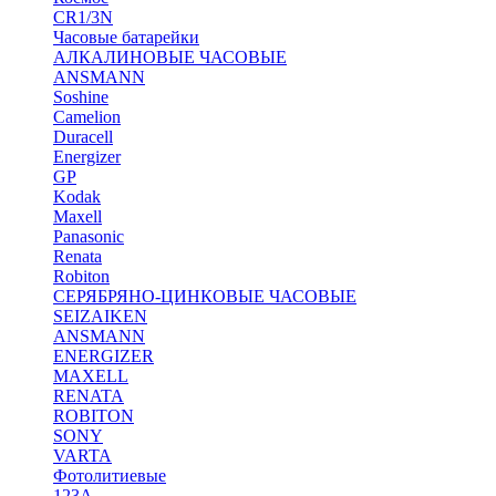
CR1/3N
Часовые батарейки
АЛКАЛИНОВЫЕ ЧАСОВЫЕ
ANSMANN
Soshine
Camelion
Duracell
Energizer
GP
Kodak
Maxell
Panasonic
Renata
Robiton
СЕРЯБРЯНО-ЦИНКОВЫЕ ЧАСОВЫЕ
SEIZAIKEN
ANSMANN
ENERGIZER
MAXELL
RENATA
ROBITON
SONY
VARTA
Фотолитиевые
123A