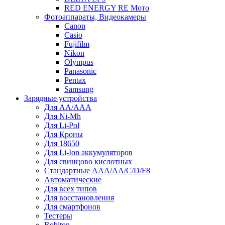
RED ENERGY RE Мото
Фотоаппараты, Видеокамеры
Canon
Casio
Fujifilm
Nikon
Olympus
Panasonic
Pentax
Samsung
Зарядные устройства
Для AA/AAA
Для Ni-Mh
Для Li-Pol
Для Кроны
Для 18650
Для Li-Ion аккумуляторов
Для свинцово кислотных
Стандартные ААА/АА/С/D/F8
Автоматические
Для всех типов
Для восстановления
Для смартфонов
Тестеры
Robiton