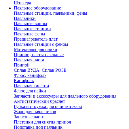
Штекера
Паяльное оборудование
Паяльные станции, паяльники, фены
Паяльники
Паяльные ванны
Паяльные станции
Паяльные фены
Преднагреватель плат
Паяльные станции с феном
Материалы для пайки
Припои, пасты паяльные
Паяльная паста
Припой
Сплав ВУДА, Сплав РОЗЕ
Флюс, канифоль
Канифоль
Паяльная кислота
Флюс для пайки
Запчасти и аксессуары для паяльного оборудования
Антистатический браслет
Губка и стружка для очистки жало
Жало для паяльников
Запасные части
Плетенки для снятия припоя
Подставка под паяльник