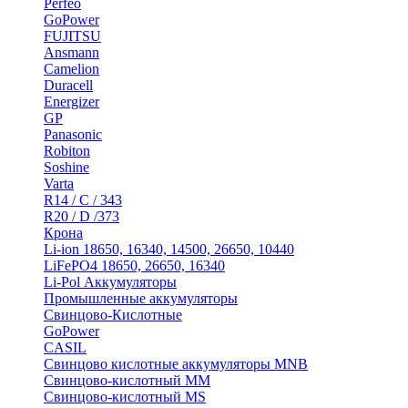
Perfeo
GoPower
FUJITSU
Ansmann
Camelion
Duracell
Energizer
GP
Panasonic
Robiton
Soshine
Varta
R14 / C / 343
R20 / D /373
Крона
Li-ion 18650, 16340, 14500, 26650, 10440
LiFePO4 18650, 26650, 16340
Li-Pol Аккумуляторы
Промышленные аккумуляторы
Свинцово-Кислотные
GoPower
CASIL
Свинцово кислотные аккумуляторы MNB
Cвинцово-кислотный MM
Cвинцово-кислотный MS