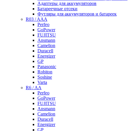
Адаптеры для аккумуляторов
Батареечные отсеки
Футляры для аккумуляторов и батареек
R03 / AAA
Perfeo
GoPower
FUJITSU
Ansmann
Camelion
Duracell
Energizer
GP
Panasonic
Robiton
Soshine
Varta
R6 / AA
Perfeo
GoPower
FUJITSU
Ansmann
Camelion
Duracell
Energizer
GP