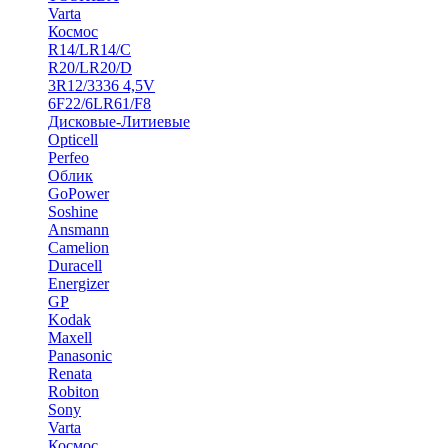
Varta
Космос
R14/LR14/C
R20/LR20/D
3R12/3336 4,5V
6F22/6LR61/F8
Дисковые-Литиевые
Opticell
Perfeo
Облик
GoPower
Soshine
Ansmann
Camelion
Duracell
Energizer
GP
Kodak
Maxell
Panasonic
Renata
Robiton
Sony
Varta
Космос