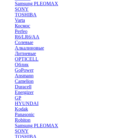
Samsung PLEOMAX
SONY
TOSHIBA
Varta
Космос
Perfeo
R6/LR6/AA
Солевые
Алкалиновые
Литиевые
OPTICELL
Облик
GoPower
Ansmann
Camelion
Duracell
Energizer
GP
HYUNDAI
Kodak
Panasonic
Robiton
Samsung PLEOMAX
SONY
TOSHIBA