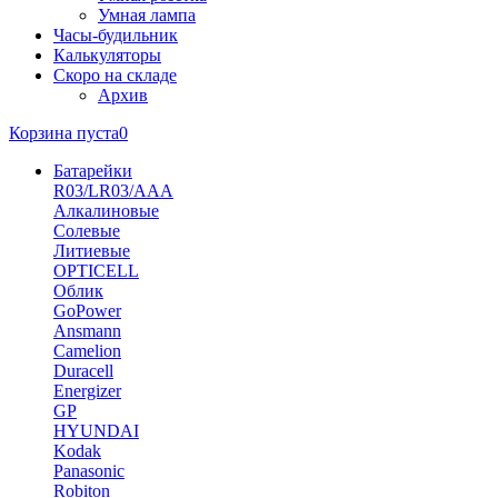
Умная лампа
Часы-будильник
Калькуляторы
Скоро на складе
Архив
Корзина пуста
0
Батарейки
R03/LR03/AAA
Алкалиновые
Солевые
Литиевые
OPTICELL
Облик
GoPower
Ansmann
Camelion
Duracell
Energizer
GP
HYUNDAI
Kodak
Panasonic
Robiton