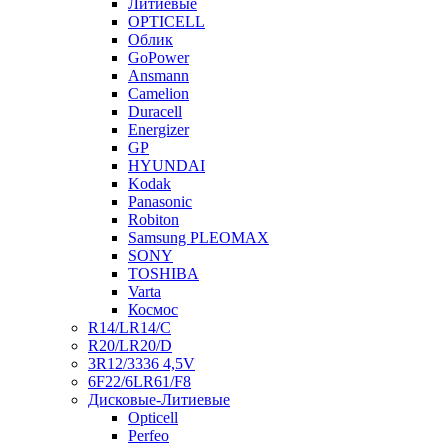
Литиевые
OPTICELL
Облик
GoPower
Ansmann
Camelion
Duracell
Energizer
GP
HYUNDAI
Kodak
Panasonic
Robiton
Samsung PLEOMAX
SONY
TOSHIBA
Varta
Космос
R14/LR14/C
R20/LR20/D
3R12/3336 4,5V
6F22/6LR61/F8
Дисковые-Литиевые
Opticell
Perfeo