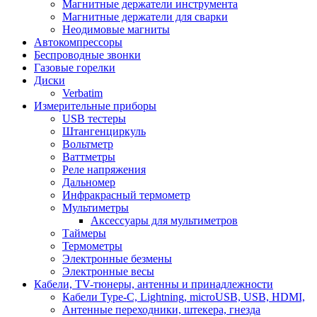
Магнитные держатели инструмента
Магнитные держатели для сварки
Неодимовые магниты
Автокомпрессоры
Беспроводные звонки
Газовые горелки
Диски
Verbatim
Измерительные приборы
USB тестеры
Штангенциркуль
Вольтметр
Ваттметры
Реле напряжения
Дальномер
Инфракрасный термометр
Мультиметры
Аксессуары для мультиметров
Таймеры
Термометры
Электронные безмены
Электронные весы
Кабели, TV-тюнеры, антенны и принадлежности
Кабели Type-C, Lightning, microUSB, USB, HDMI,
Антенные переходники, штекера, гнезда