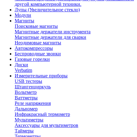
другой компьютерной техники.
Лупы (Увеличительное стекло)
Модули
Магниты
Поисковые магниты
Магнитные держатели инструмента
Магнитные держатели для сварки
Неодимовые магниты
Автокомпрессоры
Беспроводные звонки
Газовые горелки
Диски
Verbatim
Измерительные приборы
USB тестеры
Штангенциркуль
Вольтметр
Ваттметры
Реле напряжения
Дальномер
Инфракрасный термометр
Мультиметры
Аксессуары для мультиметров
Таймеры
Термометры