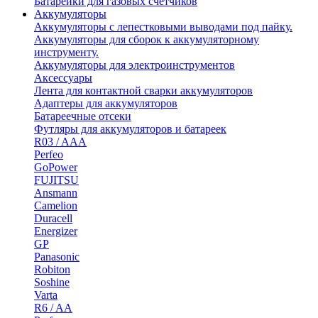
Батарейки для газовых счетчиков
Аккумуляторы
Аккумуляторы с лепестковыми выводами под пайку.
Аккумуляторы для сборок к аккумуляторному
инструменту.
Аккумуляторы для электроинструментов
Аксессуары
Лента для контактной сварки аккумуляторов
Адаптеры для аккумуляторов
Батареечные отсеки
Футляры для аккумуляторов и батареек
R03 / AAA
Perfeo
GoPower
FUJITSU
Ansmann
Camelion
Duracell
Energizer
GP
Panasonic
Robiton
Soshine
Varta
R6 / AA