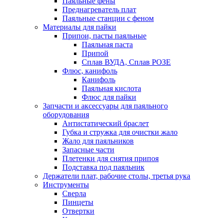
Паяльные фены
Преднагреватель плат
Паяльные станции с феном
Материалы для пайки
Припои, пасты паяльные
Паяльная паста
Припой
Сплав ВУДА, Сплав РОЗЕ
Флюс, канифоль
Канифоль
Паяльная кислота
Флюс для пайки
Запчасти и аксессуары для паяльного
оборудования
Антистатический браслет
Губка и стружка для очистки жало
Жало для паяльников
Запасные части
Плетенки для снятия припоя
Подставка под паяльник
Держатели плат, рабочие столы, третья рука
Инструменты
Сверла
Пинцеты
Отвертки