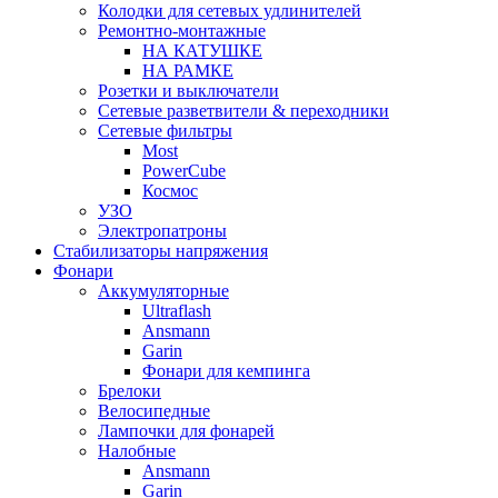
Колодки для сетевых удлинителей
Ремонтно-монтажные
НА КАТУШКЕ
НА РАМКЕ
Розетки и выключатели
Сетевые разветвители & переходники
Сетевые фильтры
Most
PowerCube
Космос
УЗО
Электропатроны
Стабилизаторы напряжения
Фонари
Аккумуляторные
Ultraflash
Ansmann
Garin
Фонари для кемпинга
Брелоки
Велосипедные
Лампочки для фонарей
Налобные
Ansmann
Garin