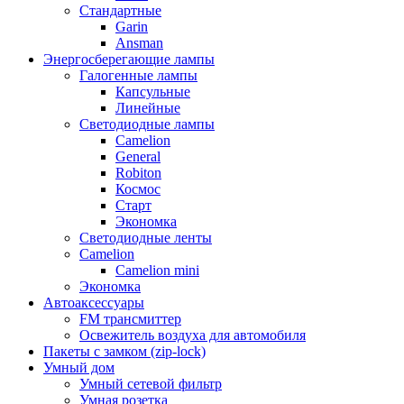
Стандартные
Garin
Ansman
Энергосберегающие лампы
Галогенные лампы
Капсульные
Линейные
Светодиодные лампы
Camelion
General
Robiton
Космос
Старт
Экономка
Светодиодные ленты
Camelion
Camelion mini
Экономка
Автоаксессуары
FM трансмиттер
Освежитель воздуха для автомобиля
Пакеты с замком (zip-lock)
Умный дом
Умный сетевой фильтр
Умная розетка