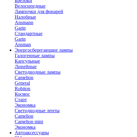
Брелоки
Велосипедные
Лампочки для фонарей
Налобные
Ansmann
Garin
Стандартные
Garin
Ansman
Энергосберегающие лампы
Галогенные лампы
Капсульные
Линейные
Светодиодные лампы
Camelion
General
Robiton
Космос
Старт
Экономка
Светодиодные ленты
Camelion
Camelion mini
Экономка
Автоаксессуары