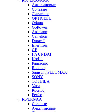
R03/LR03/AAA
Алкалиновые
Солевые
Литиевые
OPTICELL
Облик
GoPower
Ansmann
Camelion
Duracell
Energizer
GP
HYUNDAI
Kodak
Panasonic
Robiton
Samsung PLEOMAX
SONY
TOSHIBA
Varta
Космос
Perfeo
R6/LR6/AA
Солевые
Алкалиновые