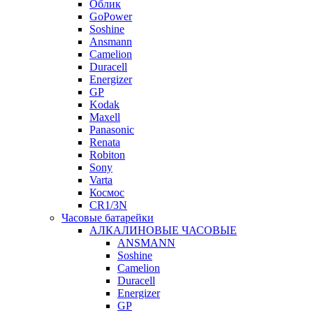
Облик
GoPower
Soshine
Ansmann
Camelion
Duracell
Energizer
GP
Kodak
Maxell
Panasonic
Renata
Robiton
Sony
Varta
Космос
CR1/3N
Часовые батарейки
АЛКАЛИНОВЫЕ ЧАСОВЫЕ
ANSMANN
Soshine
Camelion
Duracell
Energizer
GP