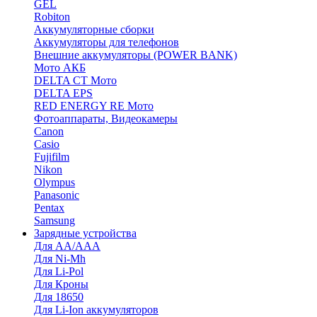
GEL
Robiton
Аккумуляторные сборки
Аккумуляторы для телефонов
Внешние аккумуляторы (POWER BANK)
Мото АКБ
DELTA CT Мото
DELTA EPS
RED ENERGY RE Мото
Фотоаппараты, Видеокамеры
Canon
Casio
Fujifilm
Nikon
Olympus
Panasonic
Pentax
Samsung
Зарядные устройства
Для AA/AAA
Для Ni-Mh
Для Li-Pol
Для Кроны
Для 18650
Для Li-Ion аккумуляторов