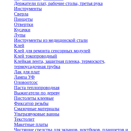
Держатели плат, рабочие столы, третья рука
Инструменты
Сверла
Пинцеты
Отвертки
Кусачки
Лупы
Инструменты из медицинской стали
Клей
Клей для ремонта сенсорных модулей
Клей токопроводный
Клейкая лента, защитная пленка, термоскотч,
термоусадочная трубка
Лак для плат
Лампа УФ
Оловоотсос
Паста теплопроводная
Выжигатели по дереву
Пистолеты клеевые
Фиксатор резьбы
Смазочные материалы
Ультразвуковые ванны
Текстолит
Макетные платы
Чистящие средства для экранов, ноутбуков, планшетов и