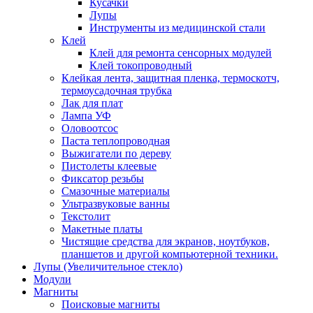
Кусачки
Лупы
Инструменты из медицинской стали
Клей
Клей для ремонта сенсорных модулей
Клей токопроводный
Клейкая лента, защитная пленка, термоскотч,
термоусадочная трубка
Лак для плат
Лампа УФ
Оловоотсос
Паста теплопроводная
Выжигатели по дереву
Пистолеты клеевые
Фиксатор резьбы
Смазочные материалы
Ультразвуковые ванны
Текстолит
Макетные платы
Чистящие средства для экранов, ноутбуков,
планшетов и другой компьютерной техники.
Лупы (Увеличительное стекло)
Модули
Магниты
Поисковые магниты