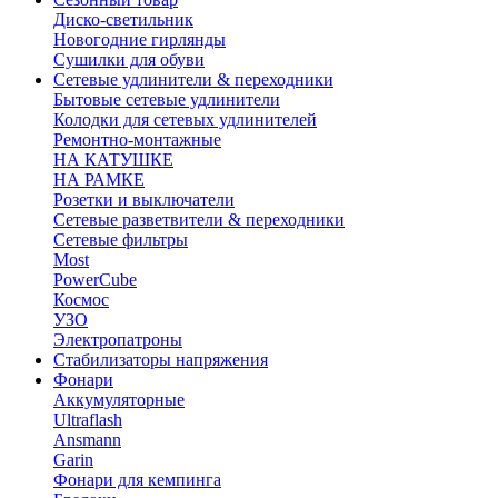
Диско-светильник
Новогодние гирлянды
Сушилки для обуви
Сетевые удлинители & переходники
Бытовые сетевые удлинители
Колодки для сетевых удлинителей
Ремонтно-монтажные
НА КАТУШКЕ
НА РАМКЕ
Розетки и выключатели
Сетевые разветвители & переходники
Сетевые фильтры
Most
PowerCube
Космос
УЗО
Электропатроны
Стабилизаторы напряжения
Фонари
Аккумуляторные
Ultraflash
Ansmann
Garin
Фонари для кемпинга