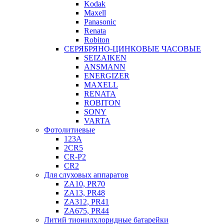
Kodak
Maxell
Panasonic
Renata
Robiton
СЕРЯБРЯНО-ЦИНКОВЫЕ ЧАСОВЫЕ
SEIZAIKEN
ANSMANN
ENERGIZER
MAXELL
RENATA
ROBITON
SONY
VARTA
Фотолитиевые
123A
2CR5
CR-P2
CR2
Для слуховых аппаратов
ZA10, PR70
ZA13, PR48
ZA312, PR41
ZA675, PR44
Литий тионилхлоридные батарейки