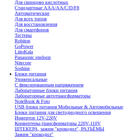
Для свинцово кислотных
Стандартные ААА/АА/С/D/F8
Автоматические
Для всех типов
Для восстановления
Для смартфонов
Тестеры
Robiton
GoPower
LiitoKala
Panasonic eneloop
Nitecore
Soshine
Блоки питания
Универсальные
C фиксированным напряжением
Лабораторные блоки питания
Лабораторные автотрансформаторы
NoteBook & Foto
USB блоки питания Мобильные & Автомобильные
Блоки питания для светодиодного освещения
Инвертор 12V-220V
Конвертеры-трансформаторы 220V-110V
ШТЕКЕРА, зажим "крокодил", РАЗЪЁМЫ
Зажим "крокодил"