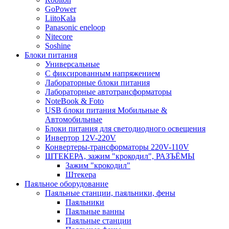
GoPower
LiitoKala
Panasonic eneloop
Nitecore
Soshine
Блоки питания
Универсальные
C фиксированным напряжением
Лабораторные блоки питания
Лабораторные автотрансформаторы
NoteBook & Foto
USB блоки питания Мобильные &
Автомобильные
Блоки питания для светодиодного освещения
Инвертор 12V-220V
Конвертеры-трансформаторы 220V-110V
ШТЕКЕРА, зажим "крокодил", РАЗЪЁМЫ
Зажим "крокодил"
Штекера
Паяльное оборудование
Паяльные станции, паяльники, фены
Паяльники
Паяльные ванны
Паяльные станции