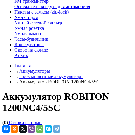
FM трансмиттер
Освежитель воздуха для автомобиля
Пакеты с замком (zip-lock)
Умный дом
Умный сетевой фильтр
Умная розетка
Умная лампа
Часы-будильник
Калькуляторы
Скоро на складе
Архив
Главная
→
Аккумуляторы
→
Промышленные аккумуляторы
→
Аккумулятор ROBITON 1200NC4/5SC
Аккумулятор ROBITON
1200NC4/5SC
(0)
Оставить отзыв