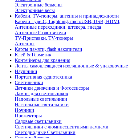
Электронные безмены
Электронные весы
Кабели, TV-тюнеры, антенны и принадлежности
Кабели Type-C, Lightning, microUSB, USB, HDMI,
Антенные переходники, штекера, гнезда
Антенные Разветвители
TV-Приставки, TV-тюнеры
Антенны
Карты памяти, flash накопители
Клей & Герметик
Контейнеры для хранения
Ленты самоклеящиеся изоляционные & упаковочные
Наушники
Портативная аудиотехника
Светильники
Датчики движения и Фотосенсоры
Лампы для светильников
Напольные светильники
Настольные светильники
Ночники
Прожекторы
Садовые светильники
Светильники с люминесцентными лампами
Светодиодные Светильники
Сезонный товар