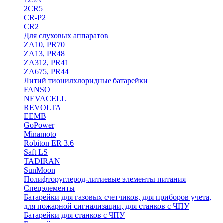
2CR5
CR-P2
CR2
Для слуховых аппаратов
ZA10, PR70
ZA13, PR48
ZA312, PR41
ZA675, PR44
Литий тионилхлоридные батарейки
FANSO
NEVACELL
REVOLTA
EEMB
GoPower
Minamoto
Robiton ER 3.6
Saft LS
TADIRAN
SunMoon
Полифторуглерод-литиевые элементы питания
Спецэлементы
Батарейки для газовых счетчиков, для приборов учета,
для пожарной сигнализации, для станков с ЧПУ
Батарейки для станков с ЧПУ