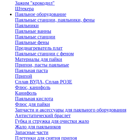
Зажим "крокодил"
Штекера
Паяльное оборудование
Паяльные станции, паяльники, фены
Паяльники
Паяльные ванны
Паяльные станции
Паяльные фены
Преднагреватель плат
Паяльные станции с феном
Материалы для пайки
Припои, пасты паяльные
Паяльная паста
Припой
Сплав ВУДА, Сплав РОЗЕ
Флюс, канифоль
Канифоль
Паяльная кислота
Флюс для пайки
Запчасти и аксессуары для паяльного оборудования
Антистатический браслет
Губка и стружка для очистки жало
Жало для паяльников
Запасные части
Плетенки для снятия припоя