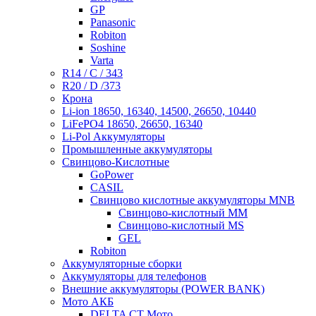
GP
Panasonic
Robiton
Soshine
Varta
R14 / C / 343
R20 / D /373
Крона
Li-ion 18650, 16340, 14500, 26650, 10440
LiFePO4 18650, 26650, 16340
Li-Pol Аккумуляторы
Промышленные аккумуляторы
Свинцово-Кислотные
GoPower
CASIL
Свинцово кислотные аккумуляторы MNB
Cвинцово-кислотный MM
Cвинцово-кислотный MS
GEL
Robiton
Аккумуляторные сборки
Аккумуляторы для телефонов
Внешние аккумуляторы (POWER BANK)
Мото АКБ
DELTA CT Мото