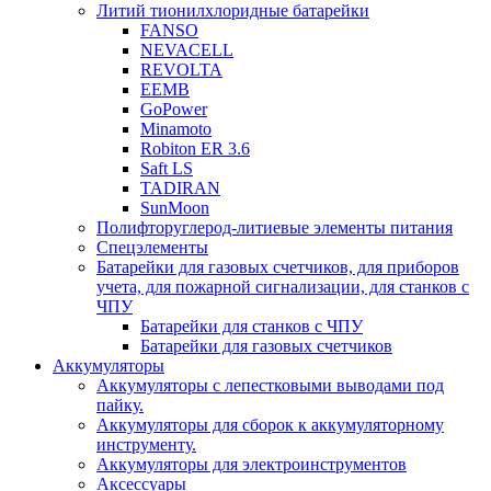
Литий тионилхлоридные батарейки
FANSO
NEVACELL
REVOLTA
EEMB
GoPower
Minamoto
Robiton ER 3.6
Saft LS
TADIRAN
SunMoon
Полифторуглерод-литиевые элементы питания
Спецэлементы
Батарейки для газовых счетчиков, для приборов
учета, для пожарной сигнализации, для станков с
ЧПУ
Батарейки для станков с ЧПУ
Батарейки для газовых счетчиков
Аккумуляторы
Аккумуляторы с лепестковыми выводами под
пайку.
Аккумуляторы для сборок к аккумуляторному
инструменту.
Аккумуляторы для электроинструментов
Аксессуары