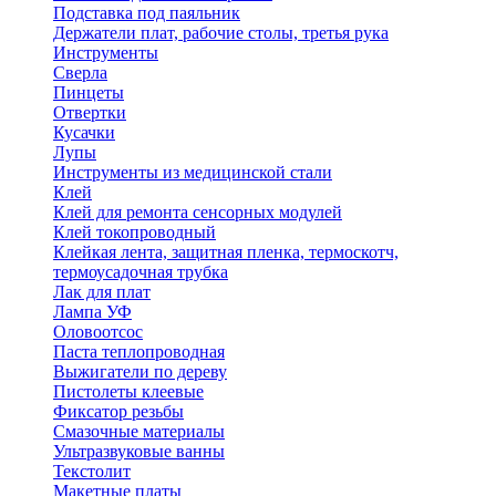
Подставка под паяльник
Держатели плат, рабочие столы, третья рука
Инструменты
Сверла
Пинцеты
Отвертки
Кусачки
Лупы
Инструменты из медицинской стали
Клей
Клей для ремонта сенсорных модулей
Клей токопроводный
Клейкая лента, защитная пленка, термоскотч,
термоусадочная трубка
Лак для плат
Лампа УФ
Оловоотсос
Паста теплопроводная
Выжигатели по дереву
Пистолеты клеевые
Фиксатор резьбы
Смазочные материалы
Ультразвуковые ванны
Текстолит
Макетные платы