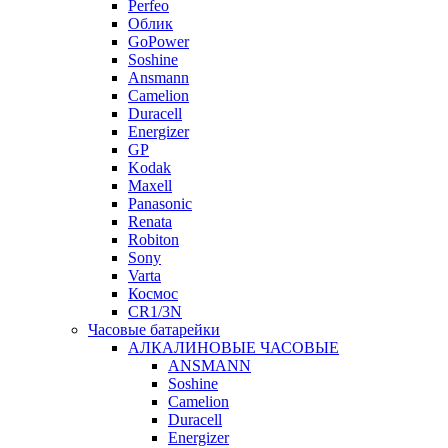
Perfeo
Облик
GoPower
Soshine
Ansmann
Camelion
Duracell
Energizer
GP
Kodak
Maxell
Panasonic
Renata
Robiton
Sony
Varta
Космос
CR1/3N
Часовые батарейки
АЛКАЛИНОВЫЕ ЧАСОВЫЕ
ANSMANN
Soshine
Camelion
Duracell
Energizer