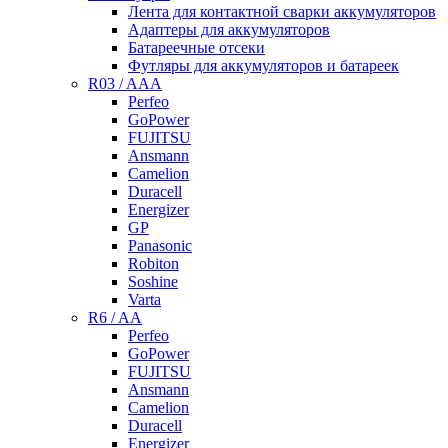
Лента для контактной сварки аккумуляторов
Адаптеры для аккумуляторов
Батареечные отсеки
Футляры для аккумуляторов и батареек
R03 / AAA
Perfeo
GoPower
FUJITSU
Ansmann
Camelion
Duracell
Energizer
GP
Panasonic
Robiton
Soshine
Varta
R6 / AA
Perfeo
GoPower
FUJITSU
Ansmann
Camelion
Duracell
Energizer