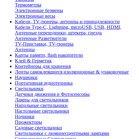
Термометры
Электронные безмены
Электронные весы
Кабели, TV-тюнеры, антенны и принадлежности
Кабели Type-C, Lightning, microUSB, USB, HDMI,
Антенные переходники, штекера, гнезда
Антенные Разветвители
TV-Приставки, TV-тюнеры
Антенны
Карты памяти, flash накопители
Клей & Герметик
Контейнеры для хранения
Ленты самоклеящиеся изоляционные & упаковочные
Наушники
Портативная аудиотехника
Светильники
Датчики движения и Фотосенсоры
Лампы для светильников
Напольные светильники
Настольные светильники
Ночники
Прожекторы
Садовые светильники
Светильники с люминесцентными лампами
Светодиодные Светильники