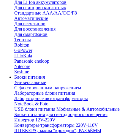
Для Li-Ion аккумуляторов
Для свинцово кислотных
Стандартные ААА/АА/С/D/F8
Автоматические
Для всех типов
Для восстановления
Для смартфонов
Тестеры
Robiton
GoPower
LiitoKala
Panasonic eneloop
Nitecore
Soshine
Блоки питания
Универсальные
C фиксированным напряжением
Лабораторные блоки питания
Лабораторные автотрансформаторы
NoteBook & Foto
USB блоки питания Мобильные & Автомобильные
Блоки питания для светодиодного освещения
Инвертор 12V-220V
Конвертеры-трансформаторы 220V-110V
ШТЕКЕРА, зажим "крокодил", РАЗЪЁМЫ