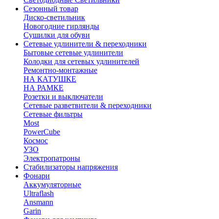
Сезонный товар
Диско-светильник
Новогодние гирлянды
Сушилки для обуви
Сетевые удлинители & переходники
Бытовые сетевые удлинители
Колодки для сетевых удлинителей
Ремонтно-монтажные
НА КАТУШКЕ
НА РАМКЕ
Розетки и выключатели
Сетевые разветвители & переходники
Сетевые фильтры
Most
PowerCube
Космос
УЗО
Электропатроны
Стабилизаторы напряжения
Фонари
Аккумуляторные
Ultraflash
Ansmann
Garin