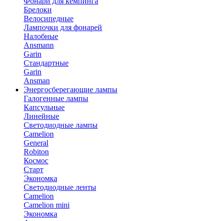
Фонари для кемпинга
Брелоки
Велосипедные
Лампочки для фонарей
Налобные
Ansmann
Garin
Стандартные
Garin
Ansman
Энергосберегающие лампы
Галогенные лампы
Капсульные
Линейные
Светодиодные лампы
Camelion
General
Robiton
Космос
Старт
Экономка
Светодиодные ленты
Camelion
Camelion mini
Экономка