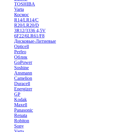
TOSHIBA
Varta
Космос
R14/LR14/C
R20/LR20/D
3R12/3336 4,5V
6F22/6LR61/F8
Дисковые-Литиевые
Opticell
Perfeo
Облик
GoPower
Soshine
Ansmann
Camelion
Duracell
Energizer
GP
Kodak
Maxell
Panasonic
Renata
Robiton
Sony
Varta