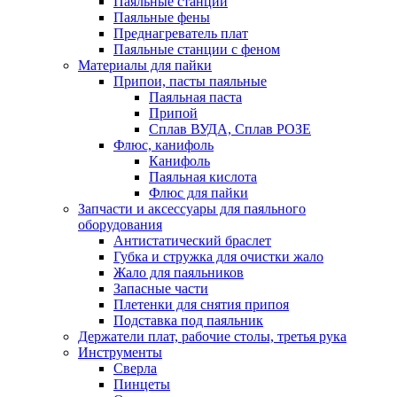
Паяльные станции
Паяльные фены
Преднагреватель плат
Паяльные станции с феном
Материалы для пайки
Припои, пасты паяльные
Паяльная паста
Припой
Сплав ВУДА, Сплав РОЗЕ
Флюс, канифоль
Канифоль
Паяльная кислота
Флюс для пайки
Запчасти и аксессуары для паяльного
оборудования
Антистатический браслет
Губка и стружка для очистки жало
Жало для паяльников
Запасные части
Плетенки для снятия припоя
Подставка под паяльник
Держатели плат, рабочие столы, третья рука
Инструменты
Сверла
Пинцеты