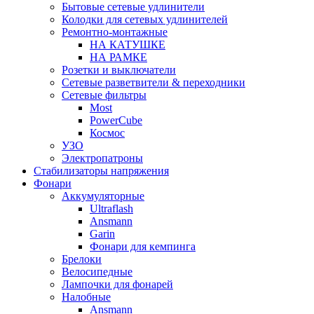
Бытовые сетевые удлинители
Колодки для сетевых удлинителей
Ремонтно-монтажные
НА КАТУШКЕ
НА РАМКЕ
Розетки и выключатели
Сетевые разветвители & переходники
Сетевые фильтры
Most
PowerCube
Космос
УЗО
Электропатроны
Стабилизаторы напряжения
Фонари
Аккумуляторные
Ultraflash
Ansmann
Garin
Фонари для кемпинга
Брелоки
Велосипедные
Лампочки для фонарей
Налобные
Ansmann