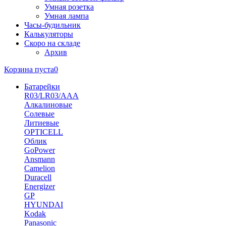
Умная розетка
Умная лампа
Часы-будильник
Калькуляторы
Скоро на складе
Архив
Корзина пуста
0
Батарейки
R03/LR03/AAA
Алкалиновые
Солевые
Литиевые
OPTICELL
Облик
GoPower
Ansmann
Camelion
Duracell
Energizer
GP
HYUNDAI
Kodak
Panasonic