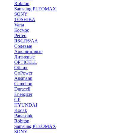
Robiton
Samsung PLEOMAX
SONY
TOSHIBA
Varta
Космос
Perfeo
R6/LR6/AA
Солевые
Алкалиновые
Литиевые
OPTICELL
Облик
GoPower
Ansmann
Camelion
Duracell
Energizer
GP
HYUNDAI
Kodak
Panasonic
Robiton
Samsung PLEOMAX
SONY