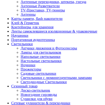
Антенные переходники, штекера, гнезда
Антенные Разветвители
TV-Приставки, TV-тюнеры
Антенны
Карты памяти, flash накопители
Клей & Герметик
Контейнеры для хранения
Ленты самоклеящиеся изоляционные & упаковочные
Наушники
Портативная аудиотехника
Светильники
Датчики движения и Фотосенсоры
Лампы для светильников
Напольные светильники
Настольные светильники
Ночники
Прожекторы
Садовые светильники
Светильники с люминесцентными лампами
Светодиодные Светильники
Сезонный товар
Диско-светильник
Новогодние гирлянды
Сушилки для обуви
Сетевые удлинители & переходники