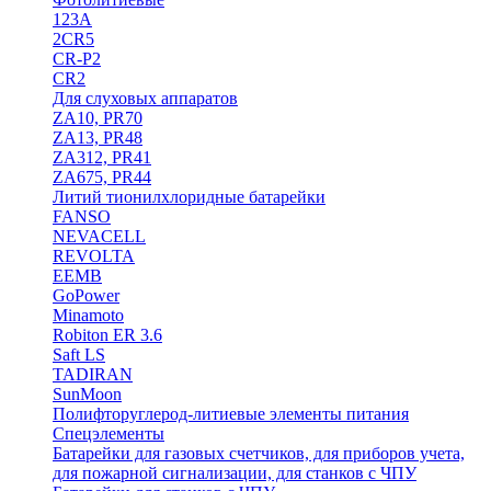
123A
2CR5
CR-P2
CR2
Для слуховых аппаратов
ZA10, PR70
ZA13, PR48
ZA312, PR41
ZA675, PR44
Литий тионилхлоридные батарейки
FANSO
NEVACELL
REVOLTA
EEMB
GoPower
Minamoto
Robiton ER 3.6
Saft LS
TADIRAN
SunMoon
Полифторуглерод-литиевые элементы питания
Спецэлементы
Батарейки для газовых счетчиков, для приборов учета,
для пожарной сигнализации, для станков с ЧПУ