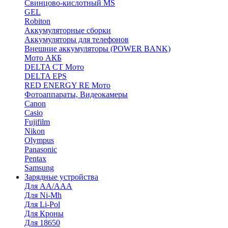
Cвинцово-кислотный MS
GEL
Robiton
Аккумуляторные сборки
Аккумуляторы для телефонов
Внешние аккумуляторы (POWER BANK)
Мото АКБ
DELTA CT Мото
DELTA EPS
RED ENERGY RE Мото
Фотоаппараты, Видеокамеры
Canon
Casio
Fujifilm
Nikon
Olympus
Panasonic
Pentax
Samsung
Зарядные устройства
Для AA/AAA
Для Ni-Mh
Для Li-Pol
Для Кроны
Для 18650