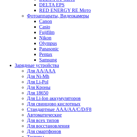
DELTA EPS
RED ENERGY RE Мото
Фотоаппараты, Видеокамеры
Canon
Casio
Fujifilm
Nikon
Olympus
Panasonic
Pentax
Samsung
Зарядные устройства
Для AA/AAA
Для Ni-Mh
Для Li-Pol
Для Кроны
Для 18650
Для Li-Ion аккумуляторов
Для свинцово кислотных
Стандартные ААА/АА/С/D/F8
Автоматические
Для всех типов
Для восстановления
Для смартфонов
Тестеры