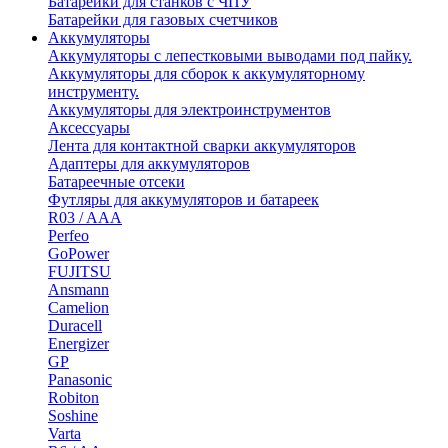
Батарейки для станков с ЧПУ
Батарейки для газовых счетчиков
Аккумуляторы
Аккумуляторы с лепестковыми выводами под пайку.
Аккумуляторы для сборок к аккумуляторному
инструменту.
Аккумуляторы для электроинструментов
Аксессуары
Лента для контактной сварки аккумуляторов
Адаптеры для аккумуляторов
Батареечные отсеки
Футляры для аккумуляторов и батареек
R03 / AAA
Perfeo
GoPower
FUJITSU
Ansmann
Camelion
Duracell
Energizer
GP
Panasonic
Robiton
Soshine
Varta