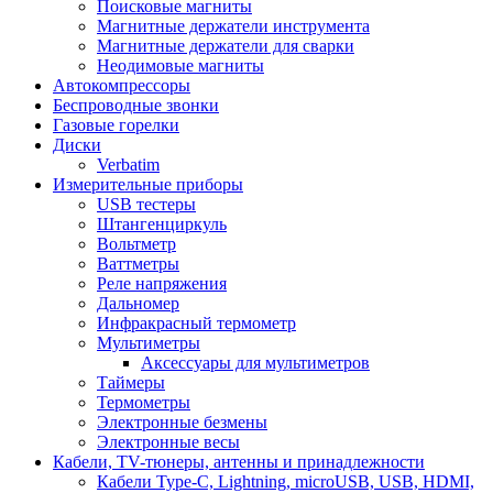
Поисковые магниты
Магнитные держатели инструмента
Магнитные держатели для сварки
Неодимовые магниты
Автокомпрессоры
Беспроводные звонки
Газовые горелки
Диски
Verbatim
Измерительные приборы
USB тестеры
Штангенциркуль
Вольтметр
Ваттметры
Реле напряжения
Дальномер
Инфракрасный термометр
Мультиметры
Аксессуары для мультиметров
Таймеры
Термометры
Электронные безмены
Электронные весы
Кабели, TV-тюнеры, антенны и принадлежности
Кабели Type-C, Lightning, microUSB, USB, HDMI,