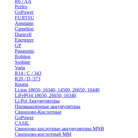
R6 / AA
Perfeo
GoPower
FUJITSU
Ansmann
Camelion
Duracell
Energizer
GP
Panasonic
Robiton
Soshine
Varta
R14 / C / 343
R20 / D /373
Крона
Li-ion 18650, 16340, 14500, 26650, 10440
LiFePO4 18650, 26650, 16340
Li-Pol Аккумуляторы
Промышленные аккумуляторы
Свинцово-Кислотные
GoPower
CASIL
Свинцово кислотные аккумуляторы MNB
Cвинцово-кислотный MM