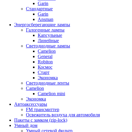
Garin
Стандартные
Garin
Ansman
Энергосберегающие лампы
Галогенные лампы
Капсульные
Линейные
Светодиодные лампы
Camelion
General
Robiton
Космос
Старт
Экономка
Светодиодные ленты
Camelion
Camelion mini
Экономка
Автоаксессуары
FM трансмиттер
Освежитель воздуха для автомобиля
Пакеты с замком (zip-lock)
Умный дом
Умный сетевой фильтр