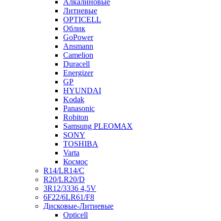
Алкалиновые
Литиевые
OPTICELL
Облик
GoPower
Ansmann
Camelion
Duracell
Energizer
GP
HYUNDAI
Kodak
Panasonic
Robiton
Samsung PLEOMAX
SONY
TOSHIBA
Varta
Космос
R14/LR14/C
R20/LR20/D
3R12/3336 4,5V
6F22/6LR61/F8
Дисковые-Литиевые
Opticell