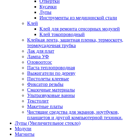
Отвертки
Кусачки
Лупы
Инструменты из медицинской стали
Клей
Клей для ремонта сенсорных модулей
Клей токопроводный
Клейкая лента, защитная пленка, термоскотч,
термоусадочная трубка
Лак для плат
Лампа УФ
Оловоотсос
Паста теплопроводная
Выжигатели по дереву
Пистолеты клеевые
Фиксатор резьбы
Смазочные материалы
Ультразвуковые ванны
Текстолит
Макетные платы
Чистящие средства для экранов, ноутбуков,
планшетов и другой компьютерной техники.
Лупы (Увеличительное стекло)
Модули
Магниты