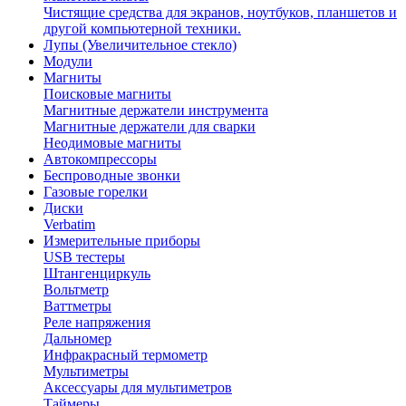
Чистящие средства для экранов, ноутбуков, планшетов и
другой компьютерной техники.
Лупы (Увеличительное стекло)
Модули
Магниты
Поисковые магниты
Магнитные держатели инструмента
Магнитные держатели для сварки
Неодимовые магниты
Автокомпрессоры
Беспроводные звонки
Газовые горелки
Диски
Verbatim
Измерительные приборы
USB тестеры
Штангенциркуль
Вольтметр
Ваттметры
Реле напряжения
Дальномер
Инфракрасный термометр
Мультиметры
Аксессуары для мультиметров
Таймеры