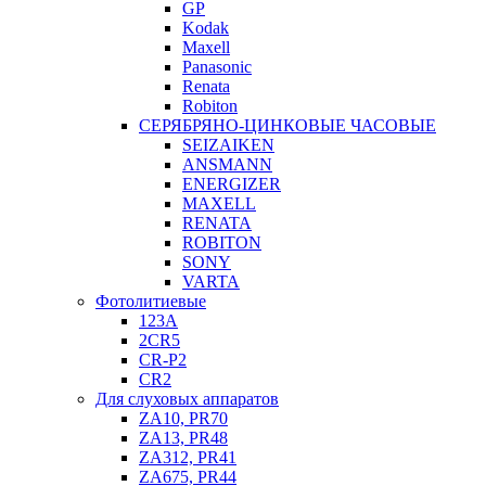
GP
Kodak
Maxell
Panasonic
Renata
Robiton
СЕРЯБРЯНО-ЦИНКОВЫЕ ЧАСОВЫЕ
SEIZAIKEN
ANSMANN
ENERGIZER
MAXELL
RENATA
ROBITON
SONY
VARTA
Фотолитиевые
123A
2CR5
CR-P2
CR2
Для слуховых аппаратов
ZA10, PR70
ZA13, PR48
ZA312, PR41
ZA675, PR44