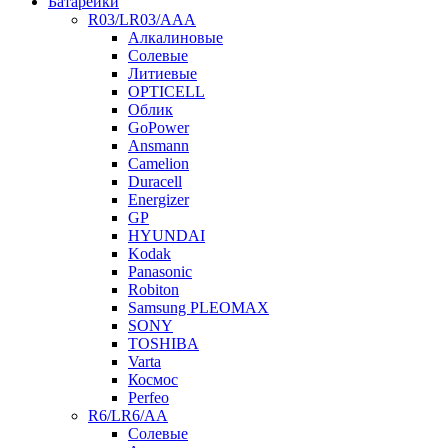
Батарейки
R03/LR03/AAA
Алкалиновые
Солевые
Литиевые
OPTICELL
Облик
GoPower
Ansmann
Camelion
Duracell
Energizer
GP
HYUNDAI
Kodak
Panasonic
Robiton
Samsung PLEOMAX
SONY
TOSHIBA
Varta
Космос
Perfeo
R6/LR6/AA
Солевые