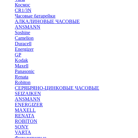
Космос
CR1/3N
Часовые батарейки
АЛКАЛИНОВЫЕ ЧАСОВЫЕ
ANSMANN
Soshine
Camelion
Duracell
Energizer
GP
Kodak
Maxell
Panasonic
Renata
Robiton
СЕРЯБРЯНО-ЦИНКОВЫЕ ЧАСОВЫЕ
SEIZAIKEN
ANSMANN
ENERGIZER
MAXELL
RENATA
ROBITON
SONY
VARTA
Фотолитиевые