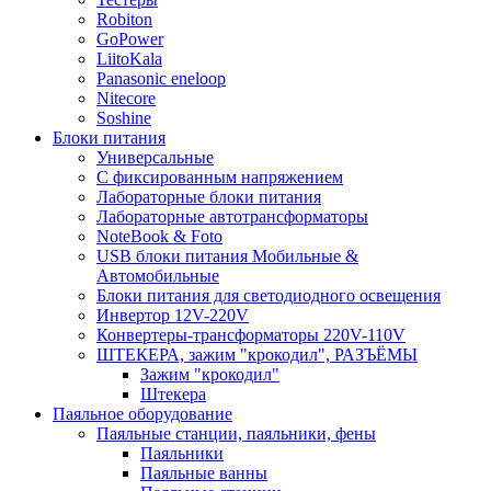
Robiton
GoPower
LiitoKala
Panasonic eneloop
Nitecore
Soshine
Блоки питания
Универсальные
C фиксированным напряжением
Лабораторные блоки питания
Лабораторные автотрансформаторы
NoteBook & Foto
USB блоки питания Мобильные &
Автомобильные
Блоки питания для светодиодного освещения
Инвертор 12V-220V
Конвертеры-трансформаторы 220V-110V
ШТЕКЕРА, зажим "крокодил", РАЗЪЁМЫ
Зажим "крокодил"
Штекера
Паяльное оборудование
Паяльные станции, паяльники, фены
Паяльники
Паяльные ванны