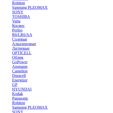
Robiton
Samsung PLEOMAX
SONY
TOSHIBA
Varta
Космос
Perfeo
R6/LR6/AA
Солевые
Алкалиновые
Литиевые
OPTICELL
Облик
GoPower
Ansmann
Camelion
Duracell
Energizer
GP
HYUNDAI
Kodak
Panasonic
Robiton
Samsung PLEOMAX
SONY