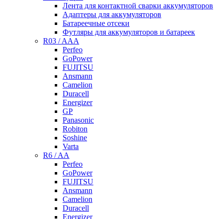
Лента для контактной сварки аккумуляторов
Адаптеры для аккумуляторов
Батареечные отсеки
Футляры для аккумуляторов и батареек
R03 / AAA
Perfeo
GoPower
FUJITSU
Ansmann
Camelion
Duracell
Energizer
GP
Panasonic
Robiton
Soshine
Varta
R6 / AA
Perfeo
GoPower
FUJITSU
Ansmann
Camelion
Duracell
Energizer