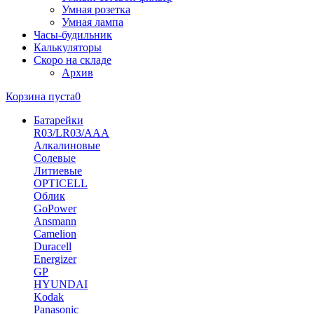
Умная розетка
Умная лампа
Часы-будильник
Калькуляторы
Скоро на складе
Архив
Корзина пуста
0
Батарейки
R03/LR03/AAA
Алкалиновые
Солевые
Литиевые
OPTICELL
Облик
GoPower
Ansmann
Camelion
Duracell
Energizer
GP
HYUNDAI
Kodak
Panasonic