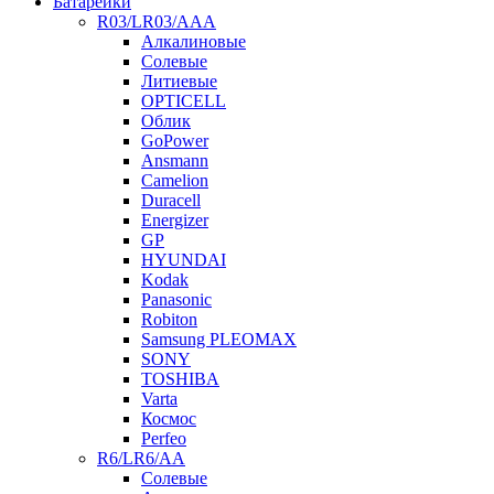
Батарейки
R03/LR03/AAA
Алкалиновые
Солевые
Литиевые
OPTICELL
Облик
GoPower
Ansmann
Camelion
Duracell
Energizer
GP
HYUNDAI
Kodak
Panasonic
Robiton
Samsung PLEOMAX
SONY
TOSHIBA
Varta
Космос
Perfeo
R6/LR6/AA
Солевые