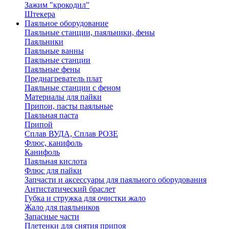
Зажим "крокодил"
Штекера
Паяльное оборудование
Паяльные станции, паяльники, фены
Паяльники
Паяльные ванны
Паяльные станции
Паяльные фены
Преднагреватель плат
Паяльные станции с феном
Материалы для пайки
Припои, пасты паяльные
Паяльная паста
Припой
Сплав ВУДА, Сплав РОЗЕ
Флюс, канифоль
Канифоль
Паяльная кислота
Флюс для пайки
Запчасти и аксессуары для паяльного оборудования
Антистатический браслет
Губка и стружка для очистки жало
Жало для паяльников
Запасные части
Плетенки для снятия припоя