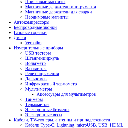
Поисковые магниты
Магнитные держатели инструмента
Магнитные держатели для сварки
Неодимовые магниты
Автокомпрессоры
Беспроводные звонки
Газовые горелки
Диски
Verbatim
Измерительные приборы
USB тестеры
Штангенциркуль
Вольтметр
Ваттметры
Реле напряжения
Дальномер
Инфракрасный термометр
Мультиметры
Аксессуары для мультиметров
Таймеры
Термометры
Электронные безмены
Электронные весы
Кабели, TV-тюнеры, антенны и принадлежности
Кабели Type-C, Lightning, microUSB, USB, HDMI,