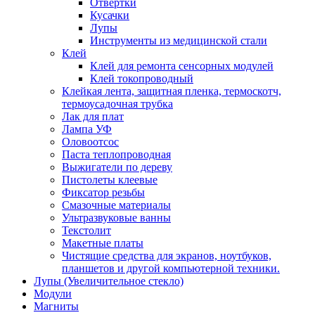
Отвертки
Кусачки
Лупы
Инструменты из медицинской стали
Клей
Клей для ремонта сенсорных модулей
Клей токопроводный
Клейкая лента, защитная пленка, термоскотч,
термоусадочная трубка
Лак для плат
Лампа УФ
Оловоотсос
Паста теплопроводная
Выжигатели по дереву
Пистолеты клеевые
Фиксатор резьбы
Смазочные материалы
Ультразвуковые ванны
Текстолит
Макетные платы
Чистящие средства для экранов, ноутбуков,
планшетов и другой компьютерной техники.
Лупы (Увеличительное стекло)
Модули
Магниты