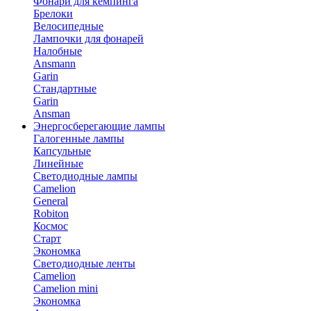
Фонари для кемпинга
Брелоки
Велосипедные
Лампочки для фонарей
Налобные
Ansmann
Garin
Стандартные
Garin
Ansman
Энергосберегающие лампы
Галогенные лампы
Капсульные
Линейные
Светодиодные лампы
Camelion
General
Robiton
Космос
Старт
Экономка
Светодиодные ленты
Camelion
Camelion mini
Экономка