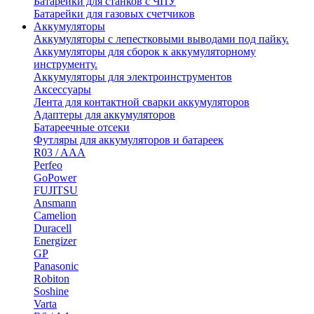
Батарейки для станков с ЧПУ
Батарейки для газовых счетчиков
Аккумуляторы
Аккумуляторы с лепестковыми выводами под пайку.
Аккумуляторы для сборок к аккумуляторному
инструменту.
Аккумуляторы для электроинструментов
Аксессуары
Лента для контактной сварки аккумуляторов
Адаптеры для аккумуляторов
Батареечные отсеки
Футляры для аккумуляторов и батареек
R03 / AAA
Perfeo
GoPower
FUJITSU
Ansmann
Camelion
Duracell
Energizer
GP
Panasonic
Robiton
Soshine
Varta