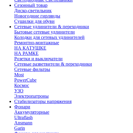
Сезонный товар
Диско-светильник
Новогодние гирлянды
Сушилки для обуви
Сетевые удлинители & переходники
Бытовые сетевые удлинители
Колодки для сетевых удлинителей
Ремонтно-монтажные
НА КАТУШКЕ
НА РАМКЕ
Розетки и выключатели
Сетевые разветвители & переходники
Сетевые фильтры
Most
PowerCube
Космос
УЗО
Электропатроны
Стабилизаторы напряжения
Фонари
Аккумуляторные
Ultraflash
Ansmann
Garin