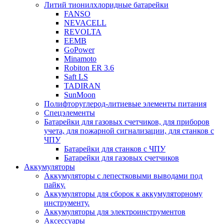
Литий тионилхлоридные батарейки
FANSO
NEVACELL
REVOLTA
EEMB
GoPower
Minamoto
Robiton ER 3.6
Saft LS
TADIRAN
SunMoon
Полифторуглерод-литиевые элементы питания
Спецэлементы
Батарейки для газовых счетчиков, для приборов
учета, для пожарной сигнализации, для станков с
ЧПУ
Батарейки для станков с ЧПУ
Батарейки для газовых счетчиков
Аккумуляторы
Аккумуляторы с лепестковыми выводами под
пайку.
Аккумуляторы для сборок к аккумуляторному
инструменту.
Аккумуляторы для электроинструментов
Аксессуары