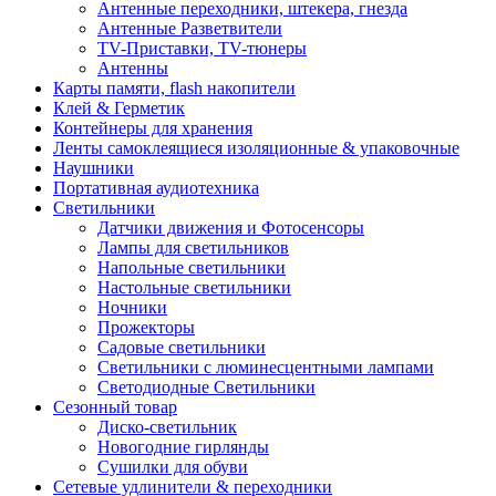
Антенные переходники, штекера, гнезда
Антенные Разветвители
TV-Приставки, TV-тюнеры
Антенны
Карты памяти, flash накопители
Клей & Герметик
Контейнеры для хранения
Ленты самоклеящиеся изоляционные & упаковочные
Наушники
Портативная аудиотехника
Светильники
Датчики движения и Фотосенсоры
Лампы для светильников
Напольные светильники
Настольные светильники
Ночники
Прожекторы
Садовые светильники
Светильники с люминесцентными лампами
Светодиодные Светильники
Сезонный товар
Диско-светильник
Новогодние гирлянды
Сушилки для обуви
Сетевые удлинители & переходники