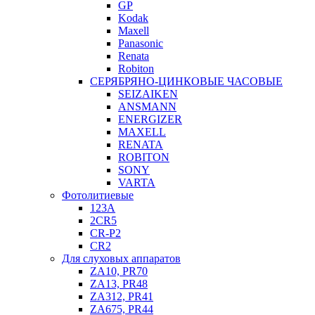
GP
Kodak
Maxell
Panasonic
Renata
Robiton
СЕРЯБРЯНО-ЦИНКОВЫЕ ЧАСОВЫЕ
SEIZAIKEN
ANSMANN
ENERGIZER
MAXELL
RENATA
ROBITON
SONY
VARTA
Фотолитиевые
123A
2CR5
CR-P2
CR2
Для слуховых аппаратов
ZA10, PR70
ZA13, PR48
ZA312, PR41
ZA675, PR44