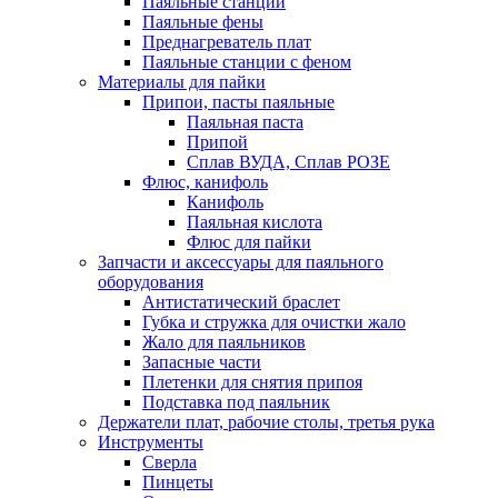
Паяльные станции
Паяльные фены
Преднагреватель плат
Паяльные станции с феном
Материалы для пайки
Припои, пасты паяльные
Паяльная паста
Припой
Сплав ВУДА, Сплав РОЗЕ
Флюс, канифоль
Канифоль
Паяльная кислота
Флюс для пайки
Запчасти и аксессуары для паяльного
оборудования
Антистатический браслет
Губка и стружка для очистки жало
Жало для паяльников
Запасные части
Плетенки для снятия припоя
Подставка под паяльник
Держатели плат, рабочие столы, третья рука
Инструменты
Сверла
Пинцеты