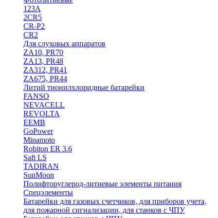
123A
2CR5
CR-P2
CR2
Для слуховых аппаратов
ZA10, PR70
ZA13, PR48
ZA312, PR41
ZA675, PR44
Литий тионилхлоридные батарейки
FANSO
NEVACELL
REVOLTA
EEMB
GoPower
Minamoto
Robiton ER 3.6
Saft LS
TADIRAN
SunMoon
Полифторуглерод-литиевые элементы питания
Спецэлементы
Батарейки для газовых счетчиков, для приборов учета,
для пожарной сигнализации, для станков с ЧПУ