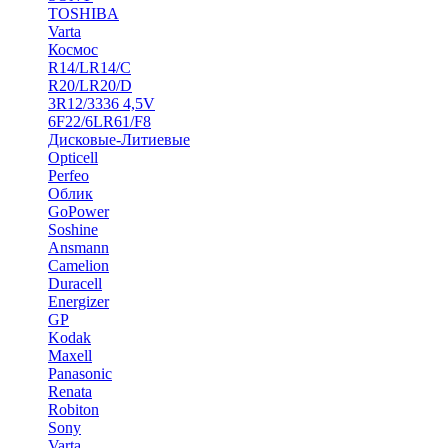
TOSHIBA
Varta
Космос
R14/LR14/C
R20/LR20/D
3R12/3336 4,5V
6F22/6LR61/F8
Дисковые-Литиевые
Opticell
Perfeo
Облик
GoPower
Soshine
Ansmann
Camelion
Duracell
Energizer
GP
Kodak
Maxell
Panasonic
Renata
Robiton
Sony
Varta