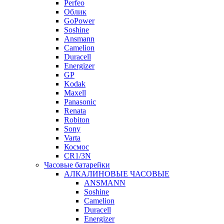
Perfeo
Облик
GoPower
Soshine
Ansmann
Camelion
Duracell
Energizer
GP
Kodak
Maxell
Panasonic
Renata
Robiton
Sony
Varta
Космос
CR1/3N
Часовые батарейки
АЛКАЛИНОВЫЕ ЧАСОВЫЕ
ANSMANN
Soshine
Camelion
Duracell
Energizer