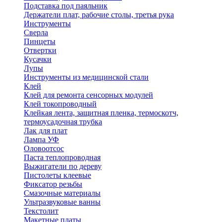
Подставка под паяльник
Держатели плат, рабочие столы, третья рука
Инструменты
Сверла
Пинцеты
Отвертки
Кусачки
Лупы
Инструменты из медицинской стали
Клей
Клей для ремонта сенсорных модулей
Клей токопроводный
Клейкая лента, защитная пленка, термоскотч,
термоусадочная трубка
Лак для плат
Лампа УФ
Оловоотсос
Паста теплопроводная
Выжигатели по дереву
Пистолеты клеевые
Фиксатор резьбы
Смазочные материалы
Ультразвуковые ванны
Текстолит
Макетные платы