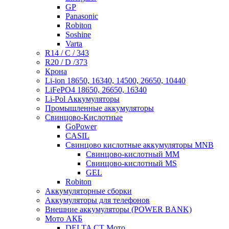
GP
Panasonic
Robiton
Soshine
Varta
R14 / C / 343
R20 / D /373
Крона
Li-ion 18650, 16340, 14500, 26650, 10440
LiFePO4 18650, 26650, 16340
Li-Pol Аккумуляторы
Промышленные аккумуляторы
Свинцово-Кислотные
GoPower
CASIL
Свинцово кислотные аккумуляторы MNB
Cвинцово-кислотный MM
Cвинцово-кислотный MS
GEL
Robiton
Аккумуляторные сборки
Аккумуляторы для телефонов
Внешние аккумуляторы (POWER BANK)
Мото АКБ
DELTA CT Мото