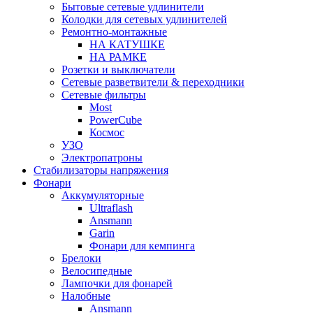
Бытовые сетевые удлинители
Колодки для сетевых удлинителей
Ремонтно-монтажные
НА КАТУШКЕ
НА РАМКЕ
Розетки и выключатели
Сетевые разветвители & переходники
Сетевые фильтры
Most
PowerCube
Космос
УЗО
Электропатроны
Стабилизаторы напряжения
Фонари
Аккумуляторные
Ultraflash
Ansmann
Garin
Фонари для кемпинга
Брелоки
Велосипедные
Лампочки для фонарей
Налобные
Ansmann