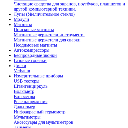
Чистящие средства для экранов, ноутбуков, планшетов и
другой компьютерной техники.
Лупы (Увеличительное стекло)
Модули
Магниты
Поисковые магниты
Магнитные держатели инструмента
Магнитные держатели для сварки
Неодимовые магниты
Автокомпрессоры
Беспроводные звонки
Газовые горелки
Диски
Verbatim
Измерительные приборы
USB тестеры
Штангенциркуль
Вольтметр
Ваттметры
Реле напряжения
Дальномер
Инфракрасный термометр
Мультиметры
Аксессуары для мультиметров
Таймеры