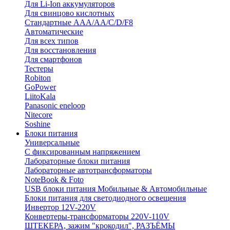
Для Li-Ion аккумуляторов
Для свинцово кислотных
Стандартные ААА/АА/С/D/F8
Автоматические
Для всех типов
Для восстановления
Для смартфонов
Тестеры
Robiton
GoPower
LiitoKala
Panasonic eneloop
Nitecore
Soshine
Блоки питания
Универсальные
C фиксированным напряжением
Лабораторные блоки питания
Лабораторные автотрансформаторы
NoteBook & Foto
USB блоки питания Мобильные & Автомобильные
Блоки питания для светодиодного освещения
Инвертор 12V-220V
Конвертеры-трансформаторы 220V-110V
ШТЕКЕРА, зажим "крокодил", РАЗЪЁМЫ