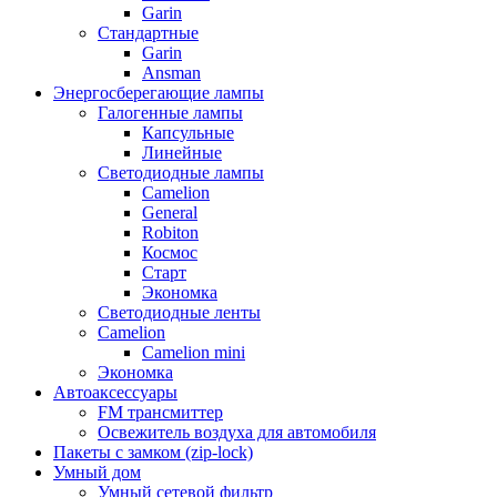
Garin
Стандартные
Garin
Ansman
Энергосберегающие лампы
Галогенные лампы
Капсульные
Линейные
Светодиодные лампы
Camelion
General
Robiton
Космос
Старт
Экономка
Светодиодные ленты
Camelion
Camelion mini
Экономка
Автоаксессуары
FM трансмиттер
Освежитель воздуха для автомобиля
Пакеты с замком (zip-lock)
Умный дом
Умный сетевой фильтр