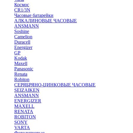
Космос
CR1/3N
Часовые батарейки
АЛКАЛИНОВЫЕ ЧАСОВЫЕ
ANSMANN
Soshine
Camelion
Duracell
Energizer
GP
Kodak
Maxell
Panasonic
Renata
Robiton
СЕРЯБРЯНО-ЦИНКОВЫЕ ЧАСОВЫЕ
SEIZAIKEN
ANSMANN
ENERGIZER
MAXELL
RENATA
ROBITON
SONY
VARTA
Фотолитиевые