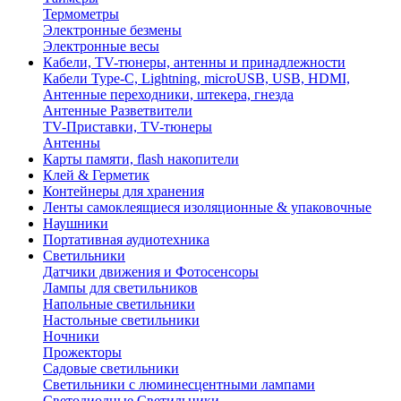
Термометры
Электронные безмены
Электронные весы
Кабели, TV-тюнеры, антенны и принадлежности
Кабели Type-C, Lightning, microUSB, USB, HDMI,
Антенные переходники, штекера, гнезда
Антенные Разветвители
TV-Приставки, TV-тюнеры
Антенны
Карты памяти, flash накопители
Клей & Герметик
Контейнеры для хранения
Ленты самоклеящиеся изоляционные & упаковочные
Наушники
Портативная аудиотехника
Светильники
Датчики движения и Фотосенсоры
Лампы для светильников
Напольные светильники
Настольные светильники
Ночники
Прожекторы
Садовые светильники
Светильники с люминесцентными лампами
Светодиодные Светильники