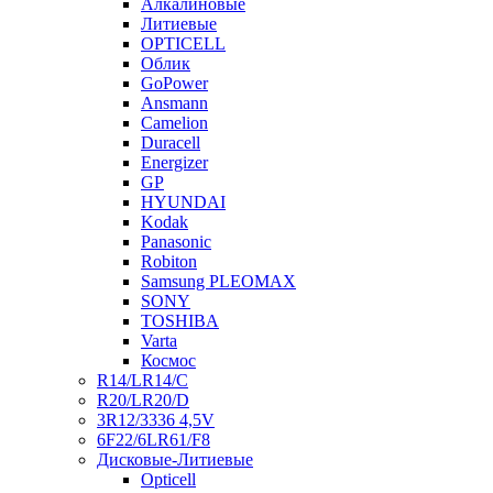
Алкалиновые
Литиевые
OPTICELL
Облик
GoPower
Ansmann
Camelion
Duracell
Energizer
GP
HYUNDAI
Kodak
Panasonic
Robiton
Samsung PLEOMAX
SONY
TOSHIBA
Varta
Космос
R14/LR14/C
R20/LR20/D
3R12/3336 4,5V
6F22/6LR61/F8
Дисковые-Литиевые
Opticell