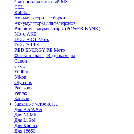
Cвинцово-кислотный MS
GEL
Robiton
Аккумуляторные сборки
Аккумуляторы для телефонов
Внешние аккумуляторы (POWER BANK)
Мото АКБ
DELTA CT Мото
DELTA EPS
RED ENERGY RE Мото
Фотоаппараты, Видеокамеры
Canon
Casio
Fujifilm
Nikon
Olympus
Panasonic
Pentax
Samsung
Зарядные устройства
Для AA/AAA
Для Ni-Mh
Для Li-Pol
Для Кроны
Для 18650