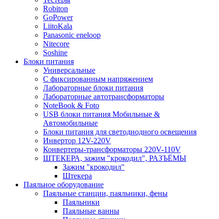
Robiton
GoPower
LiitoKala
Panasonic eneloop
Nitecore
Soshine
Блоки питания
Универсальные
C фиксированным напряжением
Лабораторные блоки питания
Лабораторные автотрансформаторы
NoteBook & Foto
USB блоки питания Мобильные &
Автомобильные
Блоки питания для светодиодного освещения
Инвертор 12V-220V
Конвертеры-трансформаторы 220V-110V
ШТЕКЕРА, зажим "крокодил", РАЗЪЁМЫ
Зажим "крокодил"
Штекера
Паяльное оборудование
Паяльные станции, паяльники, фены
Паяльники
Паяльные ванны