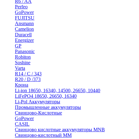
R6 / AA
Perfeo
GoPower
FUJITSU
Ansmann
Camelion
Duracell
Energizer
GP
Panasonic
Robiton
Soshine
Varta
R14 / C / 343
R20 / D /373
Крона
Li-ion 18650, 16340, 14500, 26650, 10440
LiFePO4 18650, 26650, 16340
Li-Pol Аккумуляторы
Промышленные аккумуляторы
Свинцово-Кислотные
GoPower
CASIL
Свинцово кислотные аккумуляторы MNB
Cвинцово-кислотный MM