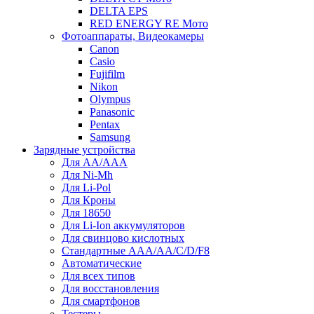
DELTA EPS
RED ENERGY RE Мото
Фотоаппараты, Видеокамеры
Canon
Casio
Fujifilm
Nikon
Olympus
Panasonic
Pentax
Samsung
Зарядные устройства
Для AA/AAA
Для Ni-Mh
Для Li-Pol
Для Кроны
Для 18650
Для Li-Ion аккумуляторов
Для свинцово кислотных
Стандартные ААА/АА/С/D/F8
Автоматические
Для всех типов
Для восстановления
Для смартфонов
Тестеры