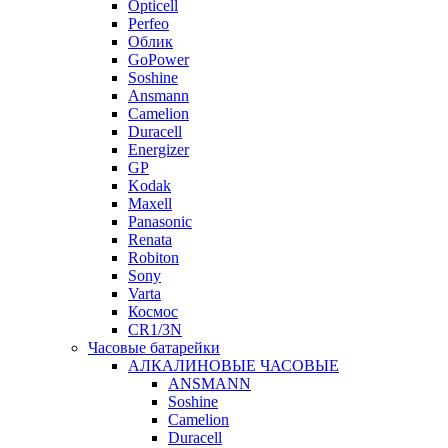
Opticell
Perfeo
Облик
GoPower
Soshine
Ansmann
Camelion
Duracell
Energizer
GP
Kodak
Maxell
Panasonic
Renata
Robiton
Sony
Varta
Космос
CR1/3N
Часовые батарейки
АЛКАЛИНОВЫЕ ЧАСОВЫЕ
ANSMANN
Soshine
Camelion
Duracell