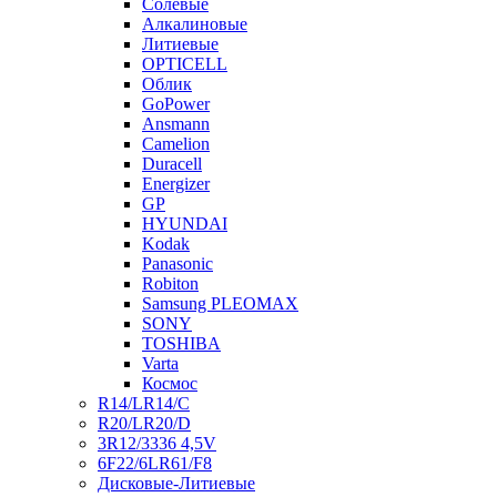
Солевые
Алкалиновые
Литиевые
OPTICELL
Облик
GoPower
Ansmann
Camelion
Duracell
Energizer
GP
HYUNDAI
Kodak
Panasonic
Robiton
Samsung PLEOMAX
SONY
TOSHIBA
Varta
Космос
R14/LR14/C
R20/LR20/D
3R12/3336 4,5V
6F22/6LR61/F8
Дисковые-Литиевые