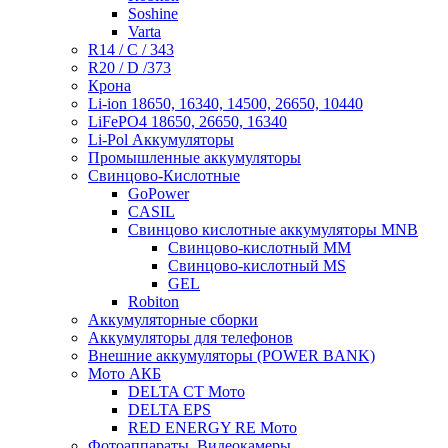
Soshine
Varta
R14 / C / 343
R20 / D /373
Крона
Li-ion 18650, 16340, 14500, 26650, 10440
LiFePO4 18650, 26650, 16340
Li-Pol Аккумуляторы
Промышленные аккумуляторы
Свинцово-Кислотные
GoPower
CASIL
Свинцово кислотные аккумуляторы MNB
Cвинцово-кислотный MM
Cвинцово-кислотный MS
GEL
Robiton
Аккумуляторные сборки
Аккумуляторы для телефонов
Внешние аккумуляторы (POWER BANK)
Мото АКБ
DELTA CT Мото
DELTA EPS
RED ENERGY RE Мото
Фотоаппараты, Видеокамеры