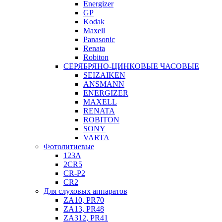
Energizer
GP
Kodak
Maxell
Panasonic
Renata
Robiton
СЕРЯБРЯНО-ЦИНКОВЫЕ ЧАСОВЫЕ
SEIZAIKEN
ANSMANN
ENERGIZER
MAXELL
RENATA
ROBITON
SONY
VARTA
Фотолитиевые
123A
2CR5
CR-P2
CR2
Для слуховых аппаратов
ZA10, PR70
ZA13, PR48
ZA312, PR41