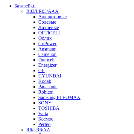
Батарейки
R03/LR03/AAA
Алкалиновые
Солевые
Литиевые
OPTICELL
Облик
GoPower
Ansmann
Camelion
Duracell
Energizer
GP
HYUNDAI
Kodak
Panasonic
Robiton
Samsung PLEOMAX
SONY
TOSHIBA
Varta
Космос
Perfeo
R6/LR6/AA