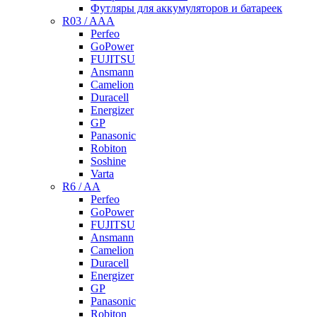
Футляры для аккумуляторов и батареек
R03 / AAA
Perfeo
GoPower
FUJITSU
Ansmann
Camelion
Duracell
Energizer
GP
Panasonic
Robiton
Soshine
Varta
R6 / AA
Perfeo
GoPower
FUJITSU
Ansmann
Camelion
Duracell
Energizer
GP
Panasonic
Robiton