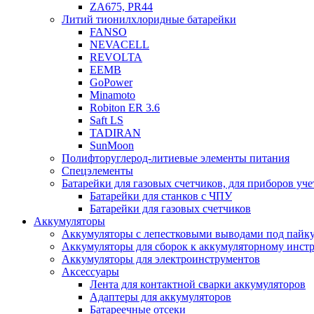
ZA675, PR44
Литий тионилхлоридные батарейки
FANSO
NEVACELL
REVOLTA
EEMB
GoPower
Minamoto
Robiton ER 3.6
Saft LS
TADIRAN
SunMoon
Полифторуглерод-литиевые элементы питания
Спецэлементы
Батарейки для газовых счетчиков, для приборов уче
Батарейки для станков с ЧПУ
Батарейки для газовых счетчиков
Аккумуляторы
Аккумуляторы с лепестковыми выводами под пайку
Аккумуляторы для сборок к аккумуляторному инстр
Аккумуляторы для электроинструментов
Аксессуары
Лента для контактной сварки аккумуляторов
Адаптеры для аккумуляторов
Батареечные отсеки