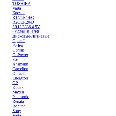
TOSHIBA
Varta
Космос
R14/LR14/C
R20/LR20/D
3R12/3336 4,5V
6F22/6LR61/F8
Дисковые-Литиевые
Opticell
Perfeo
Облик
GoPower
Soshine
Ansmann
Camelion
Duracell
Energizer
GP
Kodak
Maxell
Panasonic
Renata
Robiton
Sony
Varta