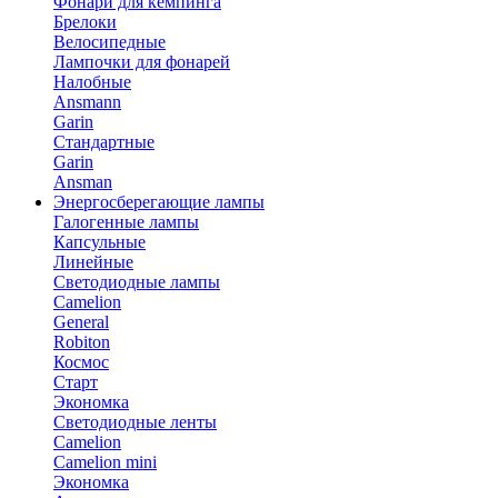
Фонари для кемпинга
Брелоки
Велосипедные
Лампочки для фонарей
Налобные
Ansmann
Garin
Стандартные
Garin
Ansman
Энергосберегающие лампы
Галогенные лампы
Капсульные
Линейные
Светодиодные лампы
Camelion
General
Robiton
Космос
Старт
Экономка
Светодиодные ленты
Camelion
Camelion mini
Экономка