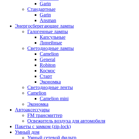
Garin
Стандартные
Garin
Ansman
Энергосберегающие лампы
Галогенные лампы
Капсульные
Линейные
Светодиодные лампы
Camelion
General
Robiton
Космос
Старт
Экономка
Светодиодные ленты
Camelion
Camelion mini
Экономка
Автоаксессуары
FM трансмиттер
Освежитель воздуха для автомобиля
Пакеты с замком (zip-lock)
Умный дом
Умный сетевой фильтр