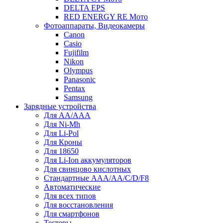
DELTA EPS
RED ENERGY RE Мото
Фотоаппараты, Видеокамеры
Canon
Casio
Fujifilm
Nikon
Olympus
Panasonic
Pentax
Samsung
Зарядные устройства
Для AA/AAA
Для Ni-Mh
Для Li-Pol
Для Кроны
Для 18650
Для Li-Ion аккумуляторов
Для свинцово кислотных
Стандартные ААА/АА/С/D/F8
Автоматические
Для всех типов
Для восстановления
Для смартфонов
Тестеры