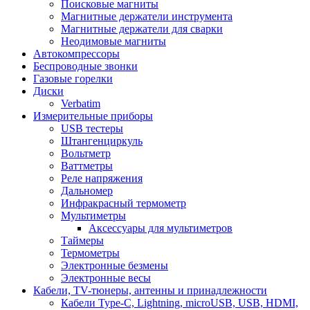
Поисковые магниты
Магнитные держатели инструмента
Магнитные держатели для сварки
Неодимовые магниты
Автокомпрессоры
Беспроводные звонки
Газовые горелки
Диски
Verbatim
Измерительные приборы
USB тестеры
Штангенциркуль
Вольтметр
Ваттметры
Реле напряжения
Дальномер
Инфракрасный термометр
Мультиметры
Аксессуары для мультиметров
Таймеры
Термометры
Электронные безмены
Электронные весы
Кабели, TV-тюнеры, антенны и принадлежности
Кабели Type-C, Lightning, microUSB, USB, HDMI,