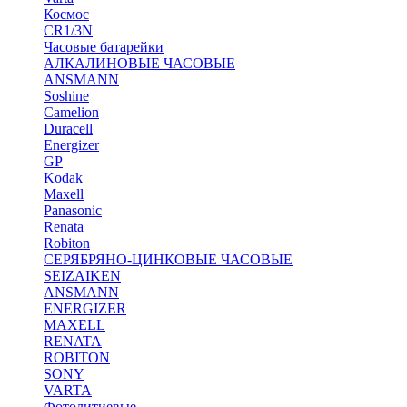
Космос
CR1/3N
Часовые батарейки
АЛКАЛИНОВЫЕ ЧАСОВЫЕ
ANSMANN
Soshine
Camelion
Duracell
Energizer
GP
Kodak
Maxell
Panasonic
Renata
Robiton
СЕРЯБРЯНО-ЦИНКОВЫЕ ЧАСОВЫЕ
SEIZAIKEN
ANSMANN
ENERGIZER
MAXELL
RENATA
ROBITON
SONY
VARTA
Фотолитиевые