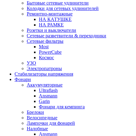
Бытовые сетевые удлинители
Колодки для сетевых удлинителей
Ремонтно-монтажные
НА КАТУШКЕ
НА РАМКЕ
Розетки и выключатели
Сетевые разветвители & переходники
Сетевые фильтры
Most
PowerCube
Космос
УЗО
Электропатроны
Стабилизаторы напряжения
Фонари
Аккумуляторные
Ultraflash
Ansmann
Garin
Фонари для кемпинга
Брелоки
Велосипедные
Лампочки для фонарей
Налобные
Ansmann