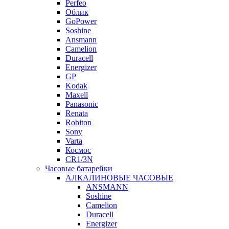
Perfeo
Облик
GoPower
Soshine
Ansmann
Camelion
Duracell
Energizer
GP
Kodak
Maxell
Panasonic
Renata
Robiton
Sony
Varta
Космос
CR1/3N
Часовые батарейки
АЛКАЛИНОВЫЕ ЧАСОВЫЕ
ANSMANN
Soshine
Camelion
Duracell
Energizer