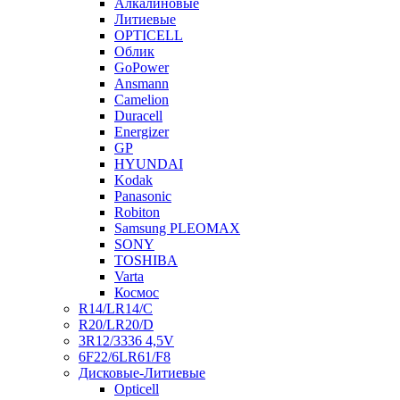
Алкалиновые
Литиевые
OPTICELL
Облик
GoPower
Ansmann
Camelion
Duracell
Energizer
GP
HYUNDAI
Kodak
Panasonic
Robiton
Samsung PLEOMAX
SONY
TOSHIBA
Varta
Космос
R14/LR14/C
R20/LR20/D
3R12/3336 4,5V
6F22/6LR61/F8
Дисковые-Литиевые
Opticell