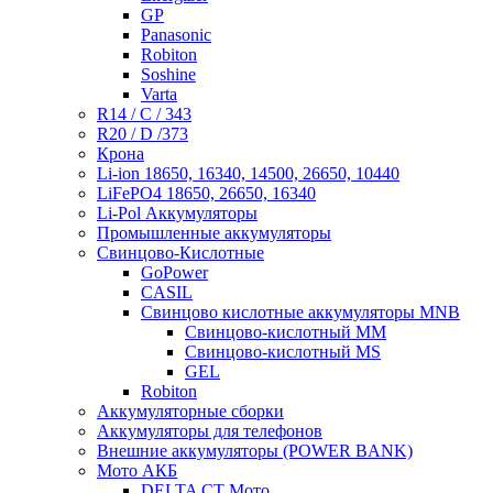
GP
Panasonic
Robiton
Soshine
Varta
R14 / C / 343
R20 / D /373
Крона
Li-ion 18650, 16340, 14500, 26650, 10440
LiFePO4 18650, 26650, 16340
Li-Pol Аккумуляторы
Промышленные аккумуляторы
Свинцово-Кислотные
GoPower
CASIL
Свинцово кислотные аккумуляторы MNB
Cвинцово-кислотный MM
Cвинцово-кислотный MS
GEL
Robiton
Аккумуляторные сборки
Аккумуляторы для телефонов
Внешние аккумуляторы (POWER BANK)
Мото АКБ
DELTA CT Мото