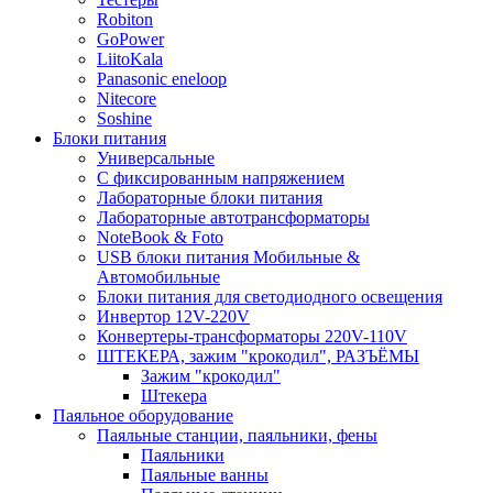
Robiton
GoPower
LiitoKala
Panasonic eneloop
Nitecore
Soshine
Блоки питания
Универсальные
C фиксированным напряжением
Лабораторные блоки питания
Лабораторные автотрансформаторы
NoteBook & Foto
USB блоки питания Мобильные &
Автомобильные
Блоки питания для светодиодного освещения
Инвертор 12V-220V
Конвертеры-трансформаторы 220V-110V
ШТЕКЕРА, зажим "крокодил", РАЗЪЁМЫ
Зажим "крокодил"
Штекера
Паяльное оборудование
Паяльные станции, паяльники, фены
Паяльники
Паяльные ванны