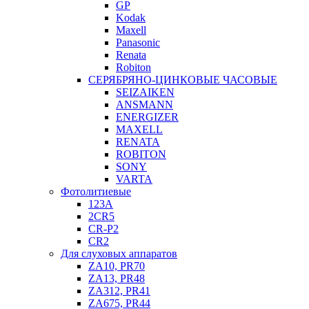
GP
Kodak
Maxell
Panasonic
Renata
Robiton
СЕРЯБРЯНО-ЦИНКОВЫЕ ЧАСОВЫЕ
SEIZAIKEN
ANSMANN
ENERGIZER
MAXELL
RENATA
ROBITON
SONY
VARTA
Фотолитиевые
123A
2CR5
CR-P2
CR2
Для слуховых аппаратов
ZA10, PR70
ZA13, PR48
ZA312, PR41
ZA675, PR44