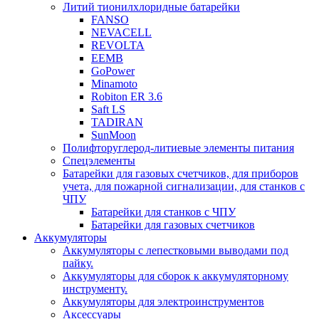
Литий тионилхлоридные батарейки
FANSO
NEVACELL
REVOLTA
EEMB
GoPower
Minamoto
Robiton ER 3.6
Saft LS
TADIRAN
SunMoon
Полифторуглерод-литиевые элементы питания
Спецэлементы
Батарейки для газовых счетчиков, для приборов
учета, для пожарной сигнализации, для станков с
ЧПУ
Батарейки для станков с ЧПУ
Батарейки для газовых счетчиков
Аккумуляторы
Аккумуляторы с лепестковыми выводами под
пайку.
Аккумуляторы для сборок к аккумуляторному
инструменту.
Аккумуляторы для электроинструментов
Аксессуары