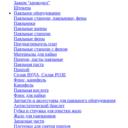
Зажим "крокодил"
Штекера
Паяльное оборудование
Паяльные станции, паяльники, фены
Паяльники
Паяльные ванны
Паяльные станции
Паяльные фены
Преднагреватель плат
Паяльные станции с феном
Материалы для пайки
Припои, пасты паяльные
Паяльная паста
Припой
Сплав ВУДА, Сплав РОЗЕ
Флюс, канифоль
Канифоль
Паяльная кислота
Флюс для пайки
Запчасти и аксессуары для паяльного оборудования
Антистатический браслет
Губка и стружка для очистки жало
Жало для паяльников
Запасные части
Плетенки для снятия припоя