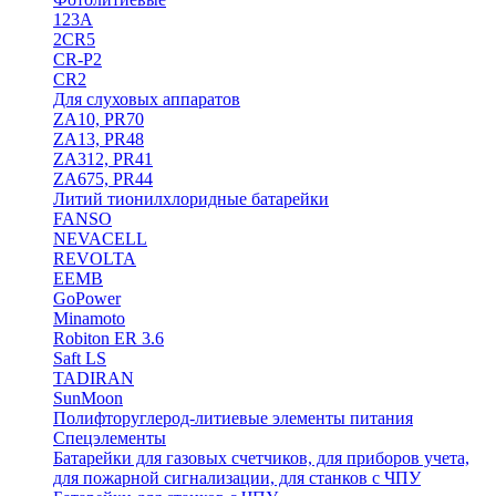
123A
2CR5
CR-P2
CR2
Для слуховых аппаратов
ZA10, PR70
ZA13, PR48
ZA312, PR41
ZA675, PR44
Литий тионилхлоридные батарейки
FANSO
NEVACELL
REVOLTA
EEMB
GoPower
Minamoto
Robiton ER 3.6
Saft LS
TADIRAN
SunMoon
Полифторуглерод-литиевые элементы питания
Спецэлементы
Батарейки для газовых счетчиков, для приборов учета,
для пожарной сигнализации, для станков с ЧПУ