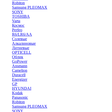
Robiton
Samsung PLEOMAX
SONY
TOSHIBA
Varta
Космос
Perfeo
R6/LR6/AA
Солевые
Алкалиновые
Литиевые
OPTICELL
Облик
GoPower
Ansmann
Camelion
Duracell
Energizer
GP
HYUNDAI
Kodak
Panasonic
Robiton
Samsung PLEOMAX
SONY