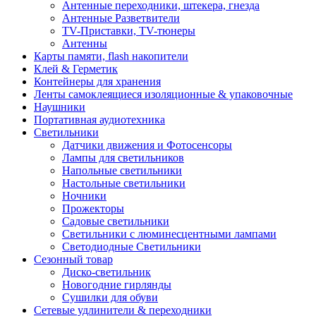
Антенные переходники, штекера, гнезда
Антенные Разветвители
TV-Приставки, TV-тюнеры
Антенны
Карты памяти, flash накопители
Клей & Герметик
Контейнеры для хранения
Ленты самоклеящиеся изоляционные & упаковочные
Наушники
Портативная аудиотехника
Светильники
Датчики движения и Фотосенсоры
Лампы для светильников
Напольные светильники
Настольные светильники
Ночники
Прожекторы
Садовые светильники
Светильники с люминесцентными лампами
Светодиодные Светильники
Сезонный товар
Диско-светильник
Новогодние гирлянды
Сушилки для обуви
Сетевые удлинители & переходники