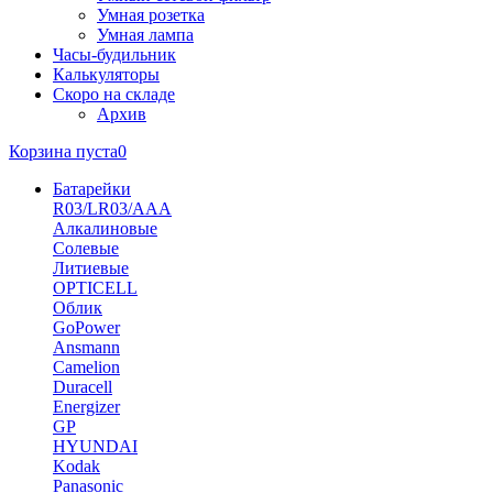
Умная розетка
Умная лампа
Часы-будильник
Калькуляторы
Скоро на складе
Архив
Корзина пуста
0
Батарейки
R03/LR03/AAA
Алкалиновые
Солевые
Литиевые
OPTICELL
Облик
GoPower
Ansmann
Camelion
Duracell
Energizer
GP
HYUNDAI
Kodak
Panasonic