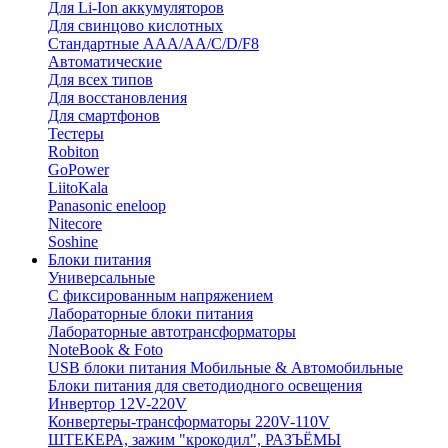
Для Li-Ion аккумуляторов
Для свинцово кислотных
Стандартные ААА/АА/С/D/F8
Автоматические
Для всех типов
Для восстановления
Для смартфонов
Тестеры
Robiton
GoPower
LiitoKala
Panasonic eneloop
Nitecore
Soshine
Блоки питания
Универсальные
C фиксированным напряжением
Лабораторные блоки питания
Лабораторные автотрансформаторы
NoteBook & Foto
USB блоки питания Мобильные & Автомобильные
Блоки питания для светодиодного освещения
Инвертор 12V-220V
Конвертеры-трансформаторы 220V-110V
ШТЕКЕРА, зажим "крокодил", РАЗЪЁМЫ