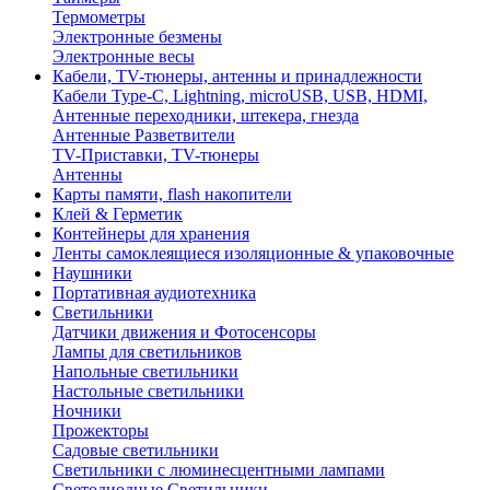
Термометры
Электронные безмены
Электронные весы
Кабели, TV-тюнеры, антенны и принадлежности
Кабели Type-C, Lightning, microUSB, USB, HDMI,
Антенные переходники, штекера, гнезда
Антенные Разветвители
TV-Приставки, TV-тюнеры
Антенны
Карты памяти, flash накопители
Клей & Герметик
Контейнеры для хранения
Ленты самоклеящиеся изоляционные & упаковочные
Наушники
Портативная аудиотехника
Светильники
Датчики движения и Фотосенсоры
Лампы для светильников
Напольные светильники
Настольные светильники
Ночники
Прожекторы
Садовые светильники
Светильники с люминесцентными лампами
Светодиодные Светильники