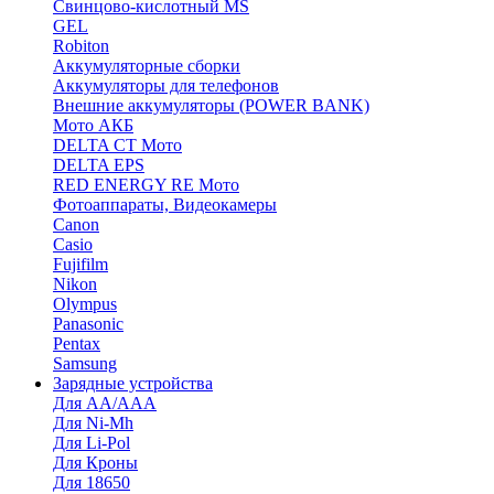
Cвинцово-кислотный MS
GEL
Robiton
Аккумуляторные сборки
Аккумуляторы для телефонов
Внешние аккумуляторы (POWER BANK)
Мото АКБ
DELTA CT Мото
DELTA EPS
RED ENERGY RE Мото
Фотоаппараты, Видеокамеры
Canon
Casio
Fujifilm
Nikon
Olympus
Panasonic
Pentax
Samsung
Зарядные устройства
Для AA/AAA
Для Ni-Mh
Для Li-Pol
Для Кроны
Для 18650