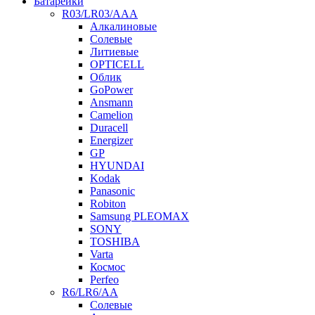
Батарейки
R03/LR03/AAA
Алкалиновые
Солевые
Литиевые
OPTICELL
Облик
GoPower
Ansmann
Camelion
Duracell
Energizer
GP
HYUNDAI
Kodak
Panasonic
Robiton
Samsung PLEOMAX
SONY
TOSHIBA
Varta
Космос
Perfeo
R6/LR6/AA
Солевые