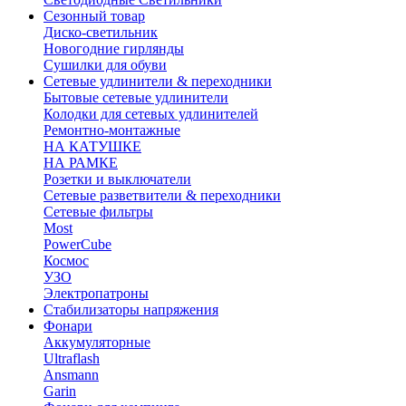
Сезонный товар
Диско-светильник
Новогодние гирлянды
Сушилки для обуви
Сетевые удлинители & переходники
Бытовые сетевые удлинители
Колодки для сетевых удлинителей
Ремонтно-монтажные
НА КАТУШКЕ
НА РАМКЕ
Розетки и выключатели
Сетевые разветвители & переходники
Сетевые фильтры
Most
PowerCube
Космос
УЗО
Электропатроны
Стабилизаторы напряжения
Фонари
Аккумуляторные
Ultraflash
Ansmann
Garin