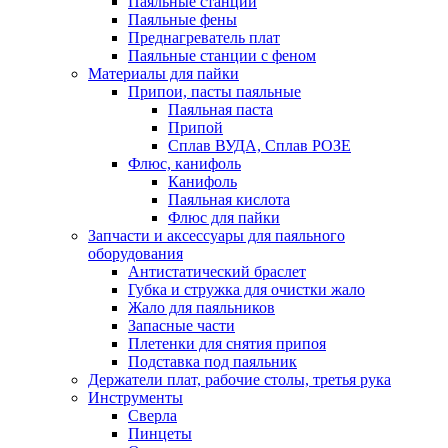
Паяльные станции
Паяльные фены
Преднагреватель плат
Паяльные станции с феном
Материалы для пайки
Припои, пасты паяльные
Паяльная паста
Припой
Сплав ВУДА, Сплав РОЗЕ
Флюс, канифоль
Канифоль
Паяльная кислота
Флюс для пайки
Запчасти и аксессуары для паяльного
оборудования
Антистатический браслет
Губка и стружка для очистки жало
Жало для паяльников
Запасные части
Плетенки для снятия припоя
Подставка под паяльник
Держатели плат, рабочие столы, третья рука
Инструменты
Сверла
Пинцеты