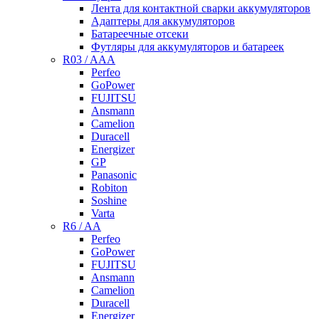
Лента для контактной сварки аккумуляторов
Адаптеры для аккумуляторов
Батареечные отсеки
Футляры для аккумуляторов и батареек
R03 / AAA
Perfeo
GoPower
FUJITSU
Ansmann
Camelion
Duracell
Energizer
GP
Panasonic
Robiton
Soshine
Varta
R6 / AA
Perfeo
GoPower
FUJITSU
Ansmann
Camelion
Duracell
Energizer