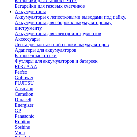
Батарейки для станков с ЧПУ
Батарейки для газовых счетчиков
Аккумуляторы
Аккумуляторы с лепестковыми выводами под пайку.
Аккумуляторы для сборок к аккумуляторному
инструменту.
Аккумуляторы для электроинструментов
Аксессуары
Лента для контактной сварки аккумуляторов
Адаптеры для аккумуляторов
Батареечные отсеки
Футляры для аккумуляторов и батареек
R03 / AAA
Perfeo
GoPower
FUJITSU
Ansmann
Camelion
Duracell
Energizer
GP
Panasonic
Robiton
Soshine
Varta