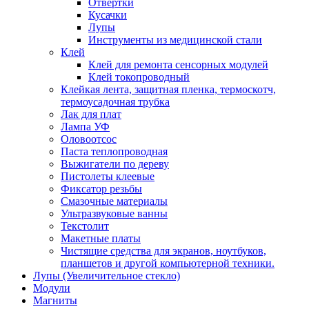
Отвертки
Кусачки
Лупы
Инструменты из медицинской стали
Клей
Клей для ремонта сенсорных модулей
Клей токопроводный
Клейкая лента, защитная пленка, термоскотч,
термоусадочная трубка
Лак для плат
Лампа УФ
Оловоотсос
Паста теплопроводная
Выжигатели по дереву
Пистолеты клеевые
Фиксатор резьбы
Смазочные материалы
Ультразвуковые ванны
Текстолит
Макетные платы
Чистящие средства для экранов, ноутбуков,
планшетов и другой компьютерной техники.
Лупы (Увеличительное стекло)
Модули
Магниты