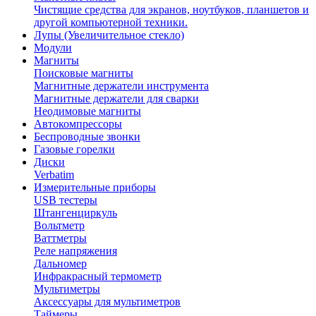
Чистящие средства для экранов, ноутбуков, планшетов и
другой компьютерной техники.
Лупы (Увеличительное стекло)
Модули
Магниты
Поисковые магниты
Магнитные держатели инструмента
Магнитные держатели для сварки
Неодимовые магниты
Автокомпрессоры
Беспроводные звонки
Газовые горелки
Диски
Verbatim
Измерительные приборы
USB тестеры
Штангенциркуль
Вольтметр
Ваттметры
Реле напряжения
Дальномер
Инфракрасный термометр
Мультиметры
Аксессуары для мультиметров
Таймеры