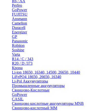
R6 / AA
Perfeo
GoPower
FUJITSU
Ansmann
Camelion
Duracell
Energizer
GP
Panasonic
Robiton
Soshine
Varta
R14 / C / 343
R20 / D /373
Крона
Li-ion 18650, 16340, 14500, 26650, 10440
LiFePO4 18650, 26650, 16340
Li-Pol Аккумуляторы
Промышленные аккумуляторы
Свинцово-Кислотные
GoPower
CASIL
Свинцово кислотные аккумуляторы MNB
Cвинцово-кислотный MM