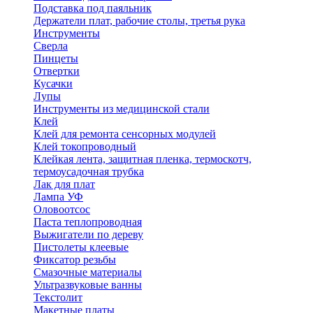
Подставка под паяльник
Держатели плат, рабочие столы, третья рука
Инструменты
Сверла
Пинцеты
Отвертки
Кусачки
Лупы
Инструменты из медицинской стали
Клей
Клей для ремонта сенсорных модулей
Клей токопроводный
Клейкая лента, защитная пленка, термоскотч,
термоусадочная трубка
Лак для плат
Лампа УФ
Оловоотсос
Паста теплопроводная
Выжигатели по дереву
Пистолеты клеевые
Фиксатор резьбы
Смазочные материалы
Ультразвуковые ванны
Текстолит
Макетные платы