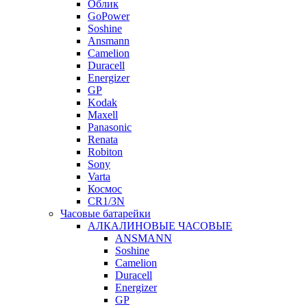
Облик
GoPower
Soshine
Ansmann
Camelion
Duracell
Energizer
GP
Kodak
Maxell
Panasonic
Renata
Robiton
Sony
Varta
Космос
CR1/3N
Часовые батарейки
АЛКАЛИНОВЫЕ ЧАСОВЫЕ
ANSMANN
Soshine
Camelion
Duracell
Energizer
GP