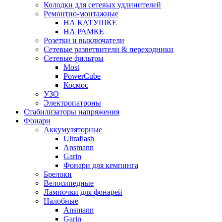
Колодки для сетевых удлинителей
Ремонтно-монтажные
НА КАТУШКЕ
НА РАМКЕ
Розетки и выключатели
Сетевые разветвители & переходники
Сетевые фильтры
Most
PowerCube
Космос
УЗО
Электропатроны
Стабилизаторы напряжения
Фонари
Аккумуляторные
Ultraflash
Ansmann
Garin
Фонари для кемпинга
Брелоки
Велосипедные
Лампочки для фонарей
Налобные
Ansmann
Garin