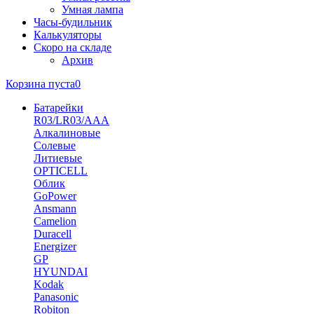
Умная лампа
Часы-будильник
Калькуляторы
Скоро на складе
Архив
Корзина пуста
0
Батарейки
R03/LR03/AAA
Алкалиновые
Солевые
Литиевые
OPTICELL
Облик
GoPower
Ansmann
Camelion
Duracell
Energizer
GP
HYUNDAI
Kodak
Panasonic
Robiton