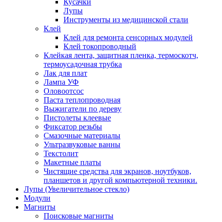
Кусачки
Лупы
Инструменты из медицинской стали
Клей
Клей для ремонта сенсорных модулей
Клей токопроводный
Клейкая лента, защитная пленка, термоскотч,
термоусадочная трубка
Лак для плат
Лампа УФ
Оловоотсос
Паста теплопроводная
Выжигатели по дереву
Пистолеты клеевые
Фиксатор резьбы
Смазочные материалы
Ультразвуковые ванны
Текстолит
Макетные платы
Чистящие средства для экранов, ноутбуков,
планшетов и другой компьютерной техники.
Лупы (Увеличительное стекло)
Модули
Магниты
Поисковые магниты