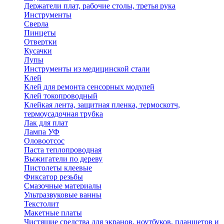
Держатели плат, рабочие столы, третья рука
Инструменты
Сверла
Пинцеты
Отвертки
Кусачки
Лупы
Инструменты из медицинской стали
Клей
Клей для ремонта сенсорных модулей
Клей токопроводный
Клейкая лента, защитная пленка, термоскотч,
термоусадочная трубка
Лак для плат
Лампа УФ
Оловоотсос
Паста теплопроводная
Выжигатели по дереву
Пистолеты клеевые
Фиксатор резьбы
Смазочные материалы
Ультразвуковые ванны
Текстолит
Макетные платы
Чистящие средства для экранов, ноутбуков, планшетов и