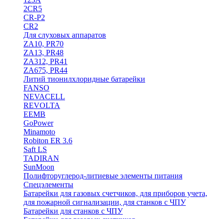
2CR5
CR-P2
CR2
Для слуховых аппаратов
ZA10, PR70
ZA13, PR48
ZA312, PR41
ZA675, PR44
Литий тионилхлоридные батарейки
FANSO
NEVACELL
REVOLTA
EEMB
GoPower
Minamoto
Robiton ER 3.6
Saft LS
TADIRAN
SunMoon
Полифторуглерод-литиевые элементы питания
Спецэлементы
Батарейки для газовых счетчиков, для приборов учета,
для пожарной сигнализации, для станков с ЧПУ
Батарейки для станков с ЧПУ