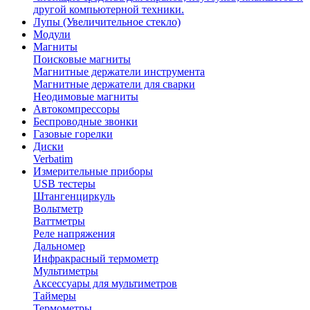
другой компьютерной техники.
Лупы (Увеличительное стекло)
Модули
Магниты
Поисковые магниты
Магнитные держатели инструмента
Магнитные держатели для сварки
Неодимовые магниты
Автокомпрессоры
Беспроводные звонки
Газовые горелки
Диски
Verbatim
Измерительные приборы
USB тестеры
Штангенциркуль
Вольтметр
Ваттметры
Реле напряжения
Дальномер
Инфракрасный термометр
Мультиметры
Аксессуары для мультиметров
Таймеры
Термометры