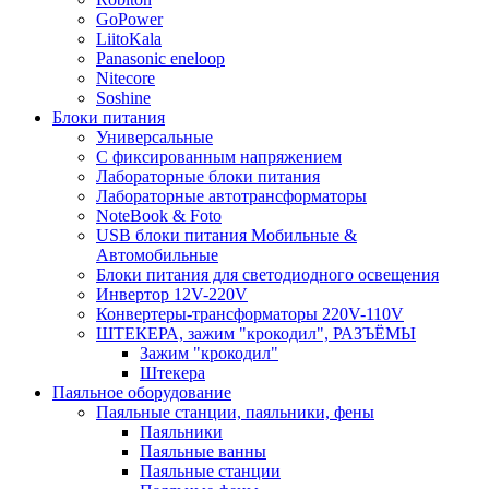
GoPower
LiitoKala
Panasonic eneloop
Nitecore
Soshine
Блоки питания
Универсальные
C фиксированным напряжением
Лабораторные блоки питания
Лабораторные автотрансформаторы
NoteBook & Foto
USB блоки питания Мобильные &
Автомобильные
Блоки питания для светодиодного освещения
Инвертор 12V-220V
Конвертеры-трансформаторы 220V-110V
ШТЕКЕРА, зажим "крокодил", РАЗЪЁМЫ
Зажим "крокодил"
Штекера
Паяльное оборудование
Паяльные станции, паяльники, фены
Паяльники
Паяльные ванны
Паяльные станции