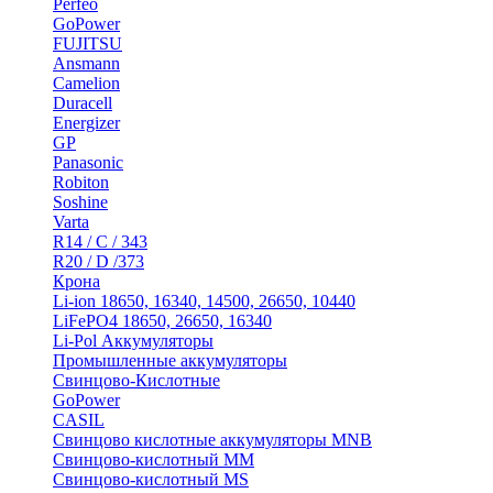
Perfeo
GoPower
FUJITSU
Ansmann
Camelion
Duracell
Energizer
GP
Panasonic
Robiton
Soshine
Varta
R14 / C / 343
R20 / D /373
Крона
Li-ion 18650, 16340, 14500, 26650, 10440
LiFePO4 18650, 26650, 16340
Li-Pol Аккумуляторы
Промышленные аккумуляторы
Свинцово-Кислотные
GoPower
CASIL
Свинцово кислотные аккумуляторы MNB
Cвинцово-кислотный MM
Cвинцово-кислотный MS