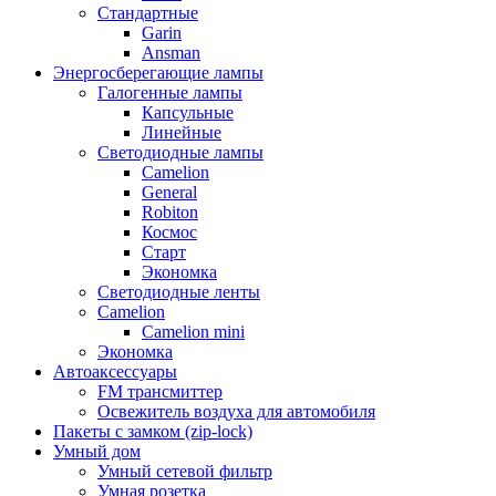
Стандартные
Garin
Ansman
Энергосберегающие лампы
Галогенные лампы
Капсульные
Линейные
Светодиодные лампы
Camelion
General
Robiton
Космос
Старт
Экономка
Светодиодные ленты
Camelion
Camelion mini
Экономка
Автоаксессуары
FM трансмиттер
Освежитель воздуха для автомобиля
Пакеты с замком (zip-lock)
Умный дом
Умный сетевой фильтр
Умная розетка