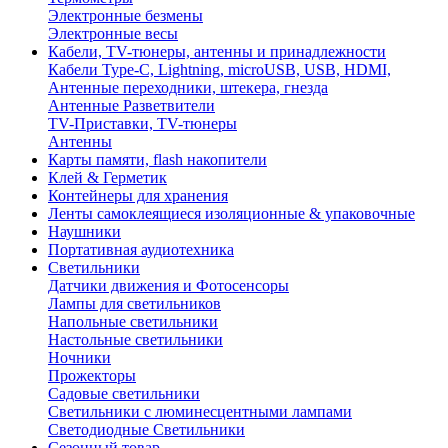
Электронные безмены
Электронные весы
Кабели, TV-тюнеры, антенны и принадлежности
Кабели Type-C, Lightning, microUSB, USB, HDMI,
Антенные переходники, штекера, гнезда
Антенные Разветвители
TV-Приставки, TV-тюнеры
Антенны
Карты памяти, flash накопители
Клей & Герметик
Контейнеры для хранения
Ленты самоклеящиеся изоляционные & упаковочные
Наушники
Портативная аудиотехника
Светильники
Датчики движения и Фотосенсоры
Лампы для светильников
Напольные светильники
Настольные светильники
Ночники
Прожекторы
Садовые светильники
Светильники с люминесцентными лампами
Светодиодные Светильники
Сезонный товар