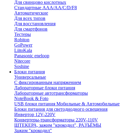
Для свинцово кислотных
Стандартные ААА/АА/С/D/F8
Автоматические
Для всех типов
Для восстановления
Для смартфонов
Тестеры
Robiton
GoPower
LiitoKala
Panasonic eneloop
Nitecore
Soshine
Блоки питания
Универсальные
C фиксированным напряжением
Лабораторные блоки питания
Лабораторные автотрансформаторы
NoteBook & Foto
USB блоки питания Мобильные & Автомобильные
Блоки питания для светодиодного освещения
Инвертор 12V-220V
Конвертеры-трансформаторы 220V-110V
ШТЕКЕРА, зажим "крокодил", РАЗЪЁМЫ
Зажим "крокодил"