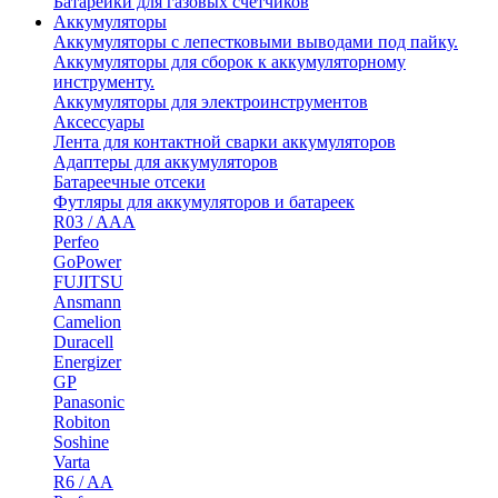
Батарейки для газовых счетчиков
Аккумуляторы
Аккумуляторы с лепестковыми выводами под пайку.
Аккумуляторы для сборок к аккумуляторному
инструменту.
Аккумуляторы для электроинструментов
Аксессуары
Лента для контактной сварки аккумуляторов
Адаптеры для аккумуляторов
Батареечные отсеки
Футляры для аккумуляторов и батареек
R03 / AAA
Perfeo
GoPower
FUJITSU
Ansmann
Camelion
Duracell
Energizer
GP
Panasonic
Robiton
Soshine
Varta
R6 / AA