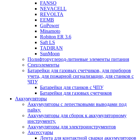
FANSO
NEVACELL
REVOLTA
EEMB
GoPower
Minamoto
Robiton ER 3.6
Saft LS
TADIRAN
SunMoon
Полифторуглерод-литиевые элементы питания
Спецэлементы
Батарейки для газовых счетчиков, для приборов
учета, для пожарной сигнализации, для станков с
ЧПУ
Батарейки для станков с ЧПУ
Батарейки для газовых счетчиков
Аккумуляторы
Аккумуляторы с лепестковыми выводами под
пайку.
Аккумуляторы для сборок к аккумуляторному
инструменту.
Аккумуляторы для электроинструментов
Аксессуары
Лента для контактной сварки аккумуляторов