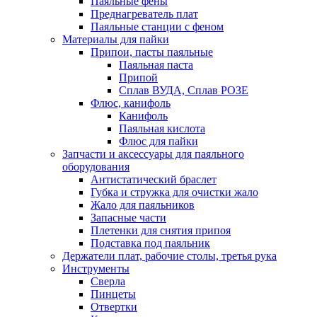
Паяльные фены
Преднагреватель плат
Паяльные станции с феном
Материалы для пайки
Припои, пасты паяльные
Паяльная паста
Припой
Сплав ВУДА, Сплав РОЗЕ
Флюс, канифоль
Канифоль
Паяльная кислота
Флюс для пайки
Запчасти и аксессуары для паяльного
оборудования
Антистатический браслет
Губка и стружка для очистки жало
Жало для паяльников
Запасные части
Плетенки для снятия припоя
Подставка под паяльник
Держатели плат, рабочие столы, третья рука
Инструменты
Сверла
Пинцеты
Отвертки