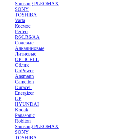
Samsung PLEOMAX
SONY
TOSHIBA
Varta
Космос
Perfeo
R6/LR6/AA
Солевые
Алкалиновые
Литиевые
OPTICELL
Облик
GoPower
Ansmann
Camelion
Duracell
Energizer
GP
HYUNDAI
Kodak
Panasonic
Robiton
Samsung PLEOMAX
SONY
TOSHIBA