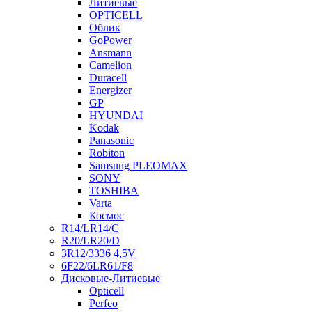
Литиевые
OPTICELL
Облик
GoPower
Ansmann
Camelion
Duracell
Energizer
GP
HYUNDAI
Kodak
Panasonic
Robiton
Samsung PLEOMAX
SONY
TOSHIBA
Varta
Космос
R14/LR14/C
R20/LR20/D
3R12/3336 4,5V
6F22/6LR61/F8
Дисковые-Литиевые
Opticell
Perfeo