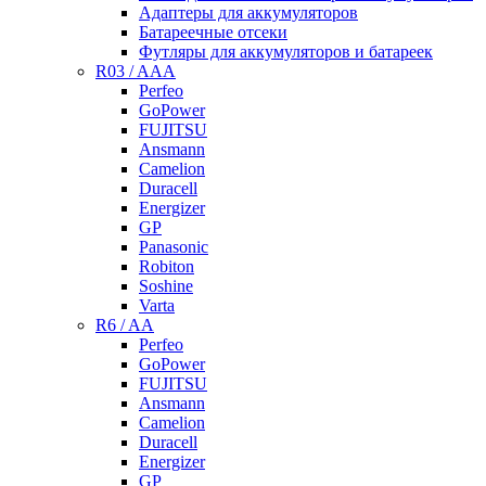
Адаптеры для аккумуляторов
Батареечные отсеки
Футляры для аккумуляторов и батареек
R03 / AAA
Perfeo
GoPower
FUJITSU
Ansmann
Camelion
Duracell
Energizer
GP
Panasonic
Robiton
Soshine
Varta
R6 / AA
Perfeo
GoPower
FUJITSU
Ansmann
Camelion
Duracell
Energizer
GP