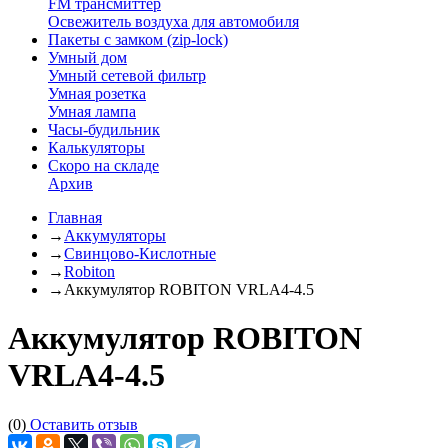
FM трансмиттер
Освежитель воздуха для автомобиля
Пакеты с замком (zip-lock)
Умный дом
Умный сетевой фильтр
Умная розетка
Умная лампа
Часы-будильник
Калькуляторы
Скоро на складе
Архив
Главная
→
Аккумуляторы
→
Свинцово-Кислотные
→
Robiton
→
Аккумулятор ROBITON VRLA4-4.5
Аккумулятор ROBITON
VRLA4-4.5
(0)
Оставить отзыв