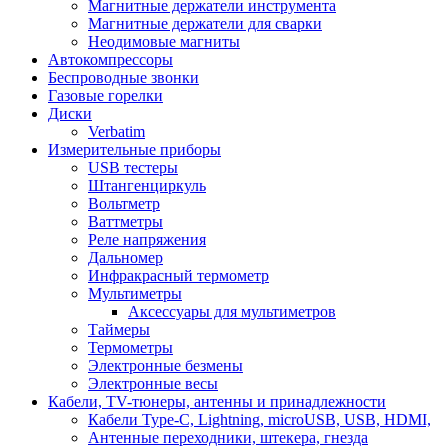
Магнитные держатели инструмента
Магнитные держатели для сварки
Неодимовые магниты
Автокомпрессоры
Беспроводные звонки
Газовые горелки
Диски
Verbatim
Измерительные приборы
USB тестеры
Штангенциркуль
Вольтметр
Ваттметры
Реле напряжения
Дальномер
Инфракрасный термометр
Мультиметры
Аксессуары для мультиметров
Таймеры
Термометры
Электронные безмены
Электронные весы
Кабели, TV-тюнеры, антенны и принадлежности
Кабели Type-C, Lightning, microUSB, USB, HDMI,
Антенные переходники, штекера, гнезда