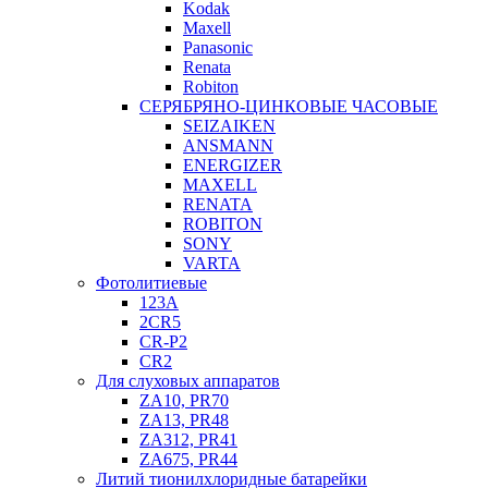
Kodak
Maxell
Panasonic
Renata
Robiton
СЕРЯБРЯНО-ЦИНКОВЫЕ ЧАСОВЫЕ
SEIZAIKEN
ANSMANN
ENERGIZER
MAXELL
RENATA
ROBITON
SONY
VARTA
Фотолитиевые
123A
2CR5
CR-P2
CR2
Для слуховых аппаратов
ZA10, PR70
ZA13, PR48
ZA312, PR41
ZA675, PR44
Литий тионилхлоридные батарейки