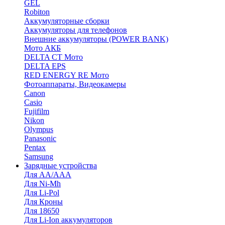
GEL
Robiton
Аккумуляторные сборки
Аккумуляторы для телефонов
Внешние аккумуляторы (POWER BANK)
Мото АКБ
DELTA CT Мото
DELTA EPS
RED ENERGY RE Мото
Фотоаппараты, Видеокамеры
Canon
Casio
Fujifilm
Nikon
Olympus
Panasonic
Pentax
Samsung
Зарядные устройства
Для AA/AAA
Для Ni-Mh
Для Li-Pol
Для Кроны
Для 18650
Для Li-Ion аккумуляторов