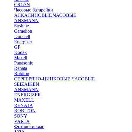
CR1/3N
Часовые батарейки
АЛКАЛИНОВЫЕ ЧАСОВЫЕ
ANSMANN
Soshine
Camelion
Duracell
Energizer
GP
Kodak
Maxell
Panasonic
Renata
Robiton
СЕРЯБРЯНО-ЦИНКОВЫЕ ЧАСОВЫЕ
SEIZAIKEN
ANSMANN
ENERGIZER
MAXELL
RENATA
ROBITON
SONY
VARTA
Фотолитиевые
123A