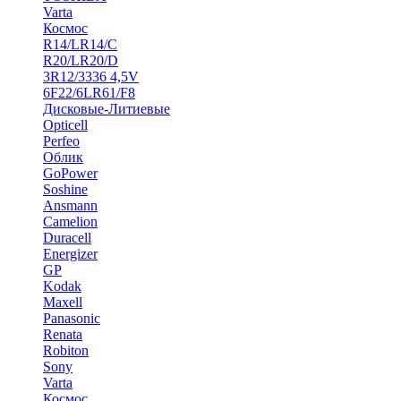
Varta
Космос
R14/LR14/C
R20/LR20/D
3R12/3336 4,5V
6F22/6LR61/F8
Дисковые-Литиевые
Opticell
Perfeo
Облик
GoPower
Soshine
Ansmann
Camelion
Duracell
Energizer
GP
Kodak
Maxell
Panasonic
Renata
Robiton
Sony
Varta
Космос