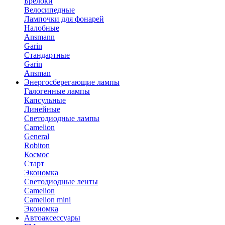
Брелоки
Велосипедные
Лампочки для фонарей
Налобные
Ansmann
Garin
Стандартные
Garin
Ansman
Энергосберегающие лампы
Галогенные лампы
Капсульные
Линейные
Светодиодные лампы
Camelion
General
Robiton
Космос
Старт
Экономка
Светодиодные ленты
Camelion
Camelion mini
Экономка
Автоаксессуары