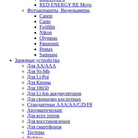
RED ENERGY RE Мото
Фотоаппараты, Видеокамеры
Canon
Casio
Fujifilm
Nikon
Olympus
Panasonic
Pentax
Samsung
Зарядные устройства
Для AA/AAA
Для Ni-Mh
Для Li-Pol
Для Кроны
Для 18650
Для Li-Ion аккумуляторов
Для свинцово кислотных
Стандартные ААА/АА/С/D/F8
Автоматические
Для всех типов
Для восстановления
Для смартфонов
Тестеры
Robiton