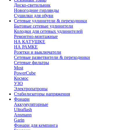
Диско-светильник
Новогодние гирлянды
Сушилки для обуви
Сетевые удлинители & переходники
Бытовые сетевые удлинители
Колодки для сетевых удлинителей
Ремонтно-монтажные
НА КАТУШКЕ
НА РАМКЕ
Розетки и выключатели
Сетевые разветвители & переходники
Сетевые фильтры
Most
PowerCube
Космос
УЗО
Электропатроны
Стабилизаторы напряжения
Фонари
Аккумуляторные
Ultraflash
Ansmann
Garin
Фонари для кемпинга