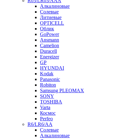
R03/LR03/AAA
Алкалиновые
Солевые
Литиевые
OPTICELL
Облик
GoPower
Ansmann
Camelion
Duracell
Energizer
GP
HYUNDAI
Kodak
Panasonic
Robiton
Samsung PLEOMAX
SONY
TOSHIBA
Varta
Космос
Perfeo
R6/LR6/AA
Солевые
Алкалиновые