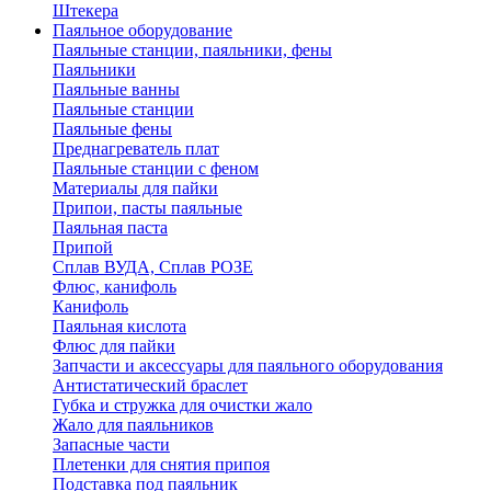
Штекера
Паяльное оборудование
Паяльные станции, паяльники, фены
Паяльники
Паяльные ванны
Паяльные станции
Паяльные фены
Преднагреватель плат
Паяльные станции с феном
Материалы для пайки
Припои, пасты паяльные
Паяльная паста
Припой
Сплав ВУДА, Сплав РОЗЕ
Флюс, канифоль
Канифоль
Паяльная кислота
Флюс для пайки
Запчасти и аксессуары для паяльного оборудования
Антистатический браслет
Губка и стружка для очистки жало
Жало для паяльников
Запасные части
Плетенки для снятия припоя
Подставка под паяльник