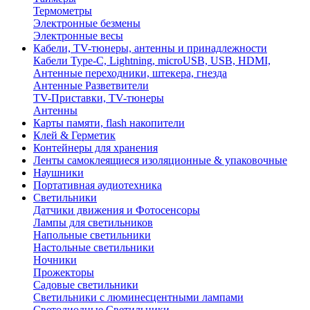
Термометры
Электронные безмены
Электронные весы
Кабели, TV-тюнеры, антенны и принадлежности
Кабели Type-C, Lightning, microUSB, USB, HDMI,
Антенные переходники, штекера, гнезда
Антенные Разветвители
TV-Приставки, TV-тюнеры
Антенны
Карты памяти, flash накопители
Клей & Герметик
Контейнеры для хранения
Ленты самоклеящиеся изоляционные & упаковочные
Наушники
Портативная аудиотехника
Светильники
Датчики движения и Фотосенсоры
Лампы для светильников
Напольные светильники
Настольные светильники
Ночники
Прожекторы
Садовые светильники
Светильники с люминесцентными лампами
Светодиодные Светильники