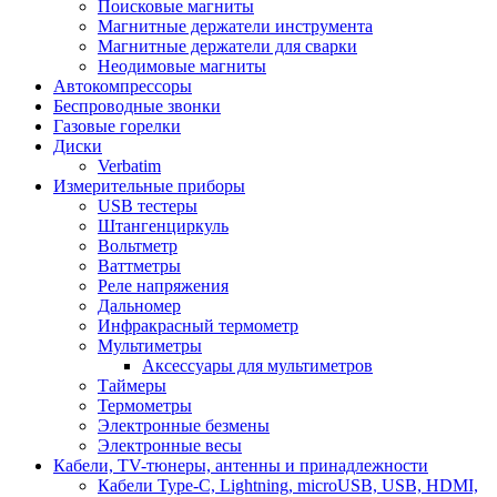
Поисковые магниты
Магнитные держатели инструмента
Магнитные держатели для сварки
Неодимовые магниты
Автокомпрессоры
Беспроводные звонки
Газовые горелки
Диски
Verbatim
Измерительные приборы
USB тестеры
Штангенциркуль
Вольтметр
Ваттметры
Реле напряжения
Дальномер
Инфракрасный термометр
Мультиметры
Аксессуары для мультиметров
Таймеры
Термометры
Электронные безмены
Электронные весы
Кабели, TV-тюнеры, антенны и принадлежности
Кабели Type-C, Lightning, microUSB, USB, HDMI,