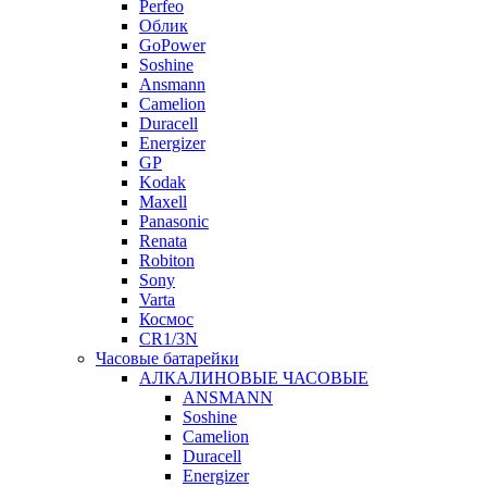
Perfeo
Облик
GoPower
Soshine
Ansmann
Camelion
Duracell
Energizer
GP
Kodak
Maxell
Panasonic
Renata
Robiton
Sony
Varta
Космос
CR1/3N
Часовые батарейки
АЛКАЛИНОВЫЕ ЧАСОВЫЕ
ANSMANN
Soshine
Camelion
Duracell
Energizer