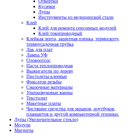
Отвертки
Кусачки
Лупы
Инструменты из медицинской стали
Клей
Клей для ремонта сенсорных модулей
Клей токопроводный
Клейкая лента, защитная пленка, термоскотч,
термоусадочная трубка
Лак для плат
Лампа УФ
Оловоотсос
Паста теплопроводная
Выжигатели по дереву
Пистолеты клеевые
Фиксатор резьбы
Смазочные материалы
Ультразвуковые ванны
Текстолит
Макетные платы
Чистящие средства для экранов, ноутбуков,
планшетов и другой компьютерной техники.
Лупы (Увеличительное стекло)
Модули
Магниты