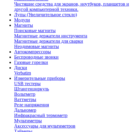
Чистящие средства для экранов, ноутбуков, планшетов и
другой компьютерной техники.
Лупы (Увеличительное стекло)
Модули
Магниты
Поисковые магниты
Магнитные держатели инструмента
Магнитные держатели для сварки
Неодимовые магниты
Автокомпрессоры
Беспроводные звонки
Газовые горелки
Диски
Verbatim
Измерительные приборы
USB тестеры
Штангенциркуль
Вольтметр
Ваттметры
Реле напряжения
Дальномер
Инфракрасный термометр
Мультиметры
Аксессуары для мультиметров
Таймеры