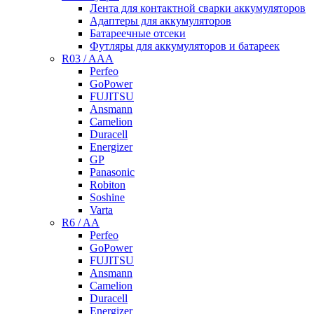
Лента для контактной сварки аккумуляторов
Адаптеры для аккумуляторов
Батареечные отсеки
Футляры для аккумуляторов и батареек
R03 / AAA
Perfeo
GoPower
FUJITSU
Ansmann
Camelion
Duracell
Energizer
GP
Panasonic
Robiton
Soshine
Varta
R6 / AA
Perfeo
GoPower
FUJITSU
Ansmann
Camelion
Duracell
Energizer