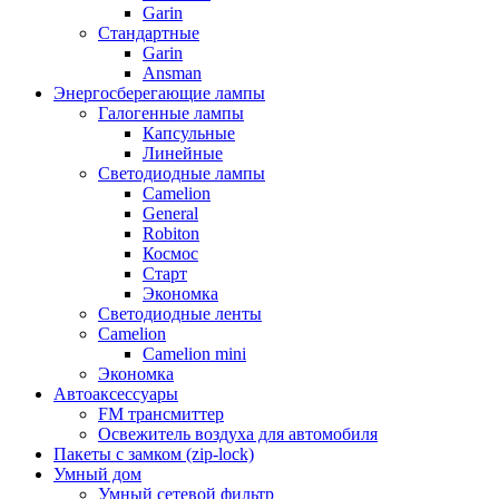
Garin
Стандартные
Garin
Ansman
Энергосберегающие лампы
Галогенные лампы
Капсульные
Линейные
Светодиодные лампы
Camelion
General
Robiton
Космос
Старт
Экономка
Светодиодные ленты
Camelion
Camelion mini
Экономка
Автоаксессуары
FM трансмиттер
Освежитель воздуха для автомобиля
Пакеты с замком (zip-lock)
Умный дом
Умный сетевой фильтр