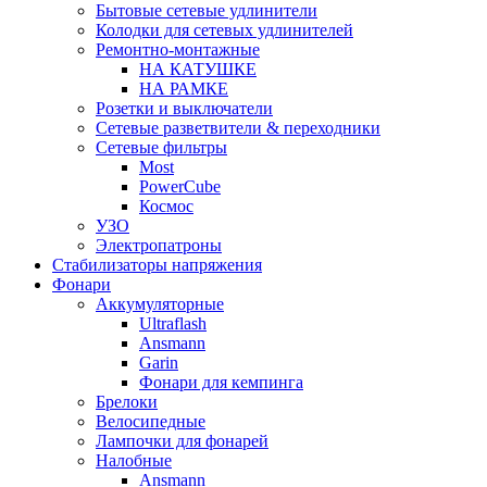
Бытовые сетевые удлинители
Колодки для сетевых удлинителей
Ремонтно-монтажные
НА КАТУШКЕ
НА РАМКЕ
Розетки и выключатели
Сетевые разветвители & переходники
Сетевые фильтры
Most
PowerCube
Космос
УЗО
Электропатроны
Стабилизаторы напряжения
Фонари
Аккумуляторные
Ultraflash
Ansmann
Garin
Фонари для кемпинга
Брелоки
Велосипедные
Лампочки для фонарей
Налобные
Ansmann