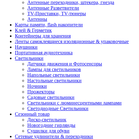
Антенные переходники, штекера, гнезда
Антенные Разветвители
TV-Приставки, TV-тюнеры
Антенны
Карты памяти, flash накопители
Клей & Герметик
Контейнеры для хранения
Ленты самоклеящиеся изоляционные & упаковочные
Наушники
Портативная аудиотехника
Светильники
Датчики движения и Фотосенсоры
Лампы для светильников
Напольные светильники
Настольные светильники
Ночники
Прожекторы
Садовые светильники
Светильники с люминесцентными лампами
Светодиодные Светильники
Сезонный товар
Диско-светильник
Новогодние гирлянды
Сушилки для обуви
Сетевые удлинители & переходники