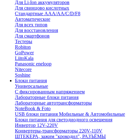
Для Li-Ion аккумуляторов
Для свинцово кислотных
Стандартные ААА/АА/С/D/F8
Автоматические
Для всех типов
Для восстановления
Для смартфонов
Тестеры
Robiton
GoPower
LiitoKala
Panasonic eneloop
Nitecore
Soshine
Блоки питания
Универсальные
C фиксированным напряжением
Лабораторные блоки питания
Лабораторные автотрансформаторы
NoteBook & Foto
USB блоки питания Мобильные & Автомобильные
Блоки питания для светодиодного освещения
Инвертор 12V-220V
Конвертеры-трансформаторы 220V-110V
ШТЕКЕРА, зажим "крокодил", РАЗЪЁМЫ