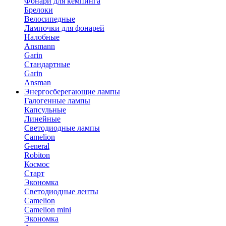
Фонари для кемпинга
Брелоки
Велосипедные
Лампочки для фонарей
Налобные
Ansmann
Garin
Стандартные
Garin
Ansman
Энергосберегающие лампы
Галогенные лампы
Капсульные
Линейные
Светодиодные лампы
Camelion
General
Robiton
Космос
Старт
Экономка
Светодиодные ленты
Camelion
Camelion mini
Экономка