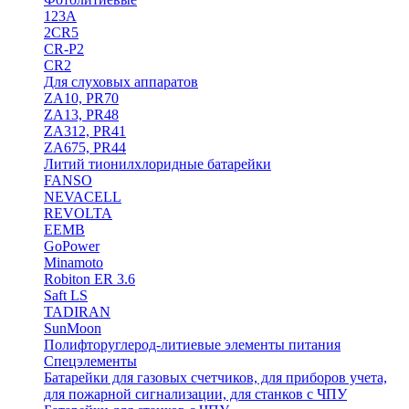
123A
2CR5
CR-P2
CR2
Для слуховых аппаратов
ZA10, PR70
ZA13, PR48
ZA312, PR41
ZA675, PR44
Литий тионилхлоридные батарейки
FANSO
NEVACELL
REVOLTA
EEMB
GoPower
Minamoto
Robiton ER 3.6
Saft LS
TADIRAN
SunMoon
Полифторуглерод-литиевые элементы питания
Спецэлементы
Батарейки для газовых счетчиков, для приборов учета,
для пожарной сигнализации, для станков с ЧПУ