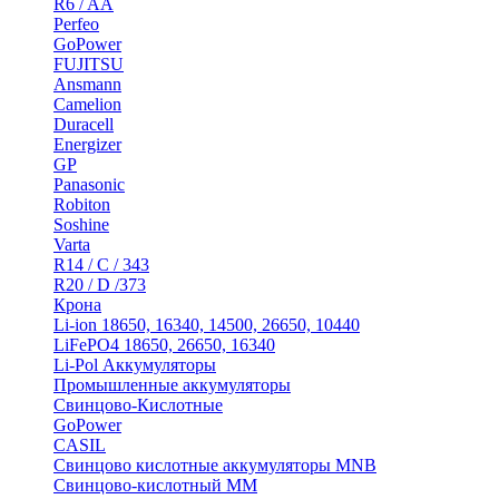
R6 / AA
Perfeo
GoPower
FUJITSU
Ansmann
Camelion
Duracell
Energizer
GP
Panasonic
Robiton
Soshine
Varta
R14 / C / 343
R20 / D /373
Крона
Li-ion 18650, 16340, 14500, 26650, 10440
LiFePO4 18650, 26650, 16340
Li-Pol Аккумуляторы
Промышленные аккумуляторы
Свинцово-Кислотные
GoPower
CASIL
Свинцово кислотные аккумуляторы MNB
Cвинцово-кислотный MM