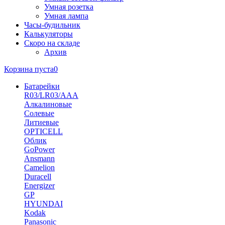
Умная розетка
Умная лампа
Часы-будильник
Калькуляторы
Скоро на складе
Архив
Корзина пуста
0
Батарейки
R03/LR03/AAA
Алкалиновые
Солевые
Литиевые
OPTICELL
Облик
GoPower
Ansmann
Camelion
Duracell
Energizer
GP
HYUNDAI
Kodak
Panasonic