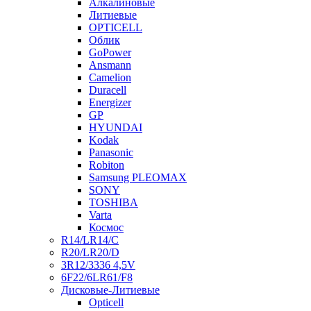
Алкалиновые
Литиевые
OPTICELL
Облик
GoPower
Ansmann
Camelion
Duracell
Energizer
GP
HYUNDAI
Kodak
Panasonic
Robiton
Samsung PLEOMAX
SONY
TOSHIBA
Varta
Космос
R14/LR14/C
R20/LR20/D
3R12/3336 4,5V
6F22/6LR61/F8
Дисковые-Литиевые
Opticell