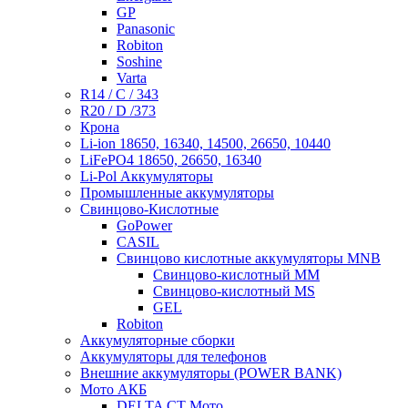
GP
Panasonic
Robiton
Soshine
Varta
R14 / C / 343
R20 / D /373
Крона
Li-ion 18650, 16340, 14500, 26650, 10440
LiFePO4 18650, 26650, 16340
Li-Pol Аккумуляторы
Промышленные аккумуляторы
Свинцово-Кислотные
GoPower
CASIL
Свинцово кислотные аккумуляторы MNB
Cвинцово-кислотный MM
Cвинцово-кислотный MS
GEL
Robiton
Аккумуляторные сборки
Аккумуляторы для телефонов
Внешние аккумуляторы (POWER BANK)
Мото АКБ
DELTA CT Мото