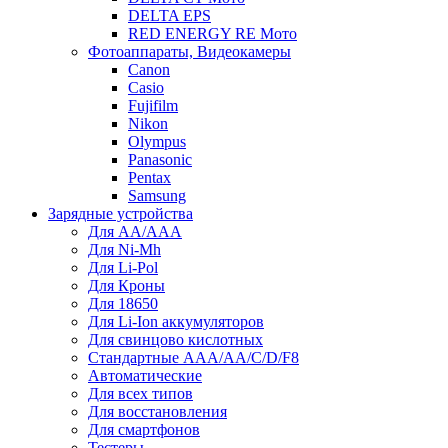
DELTA EPS
RED ENERGY RE Мото
Фотоаппараты, Видеокамеры
Canon
Casio
Fujifilm
Nikon
Olympus
Panasonic
Pentax
Samsung
Зарядные устройства
Для AA/AAA
Для Ni-Mh
Для Li-Pol
Для Кроны
Для 18650
Для Li-Ion аккумуляторов
Для свинцово кислотных
Стандартные ААА/АА/С/D/F8
Автоматические
Для всех типов
Для восстановления
Для смартфонов
Тестеры