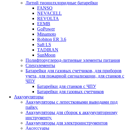
Литий тионилхлоридные батарейки
FANSO
NEVACELL
REVOLTA
EEMB
GoPower
Minamoto
Robiton ER 3.6
Saft LS
TADIRAN
SunMoon
Полифторуглерод-литиевые элементы питания
Спецэлементы
Батарейки для газовых счетчиков, для приборов
учета, для пожарной сигнализации, для станков с
ЧПУ
Батарейки для станков с ЧПУ
Батарейки для газовых счетчиков
Аккумуляторы
Аккумуляторы с лепестковыми выводами под
пайку.
Аккумуляторы для сборок к аккумуляторному
инструменту.
Аккумуляторы для электроинструментов
Аксессуары