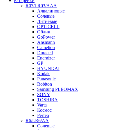
Батарейки
R03/LR03/AAA
Алкалиновые
Солевые
Литиевые
OPTICELL
Облик
GoPower
Ansmann
Camelion
Duracell
Energizer
GP
HYUNDAI
Kodak
Panasonic
Robiton
Samsung PLEOMAX
SONY
TOSHIBA
Varta
Космос
Perfeo
R6/LR6/AA
Солевые