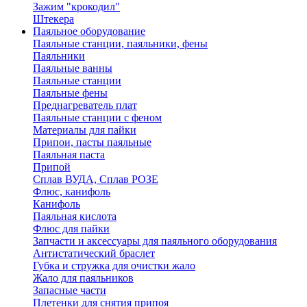
Зажим "крокодил"
Штекера
Паяльное оборудование
Паяльные станции, паяльники, фены
Паяльники
Паяльные ванны
Паяльные станции
Паяльные фены
Преднагреватель плат
Паяльные станции с феном
Материалы для пайки
Припои, пасты паяльные
Паяльная паста
Припой
Сплав ВУДА, Сплав РОЗЕ
Флюс, канифоль
Канифоль
Паяльная кислота
Флюс для пайки
Запчасти и аксессуары для паяльного оборудования
Антистатический браслет
Губка и стружка для очистки жало
Жало для паяльников
Запасные части
Плетенки для снятия припоя