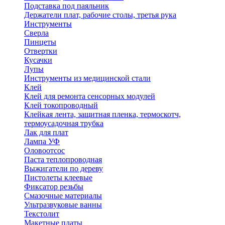
Подставка под паяльник
Держатели плат, рабочие столы, третья рука
Инструменты
Сверла
Пинцеты
Отвертки
Кусачки
Лупы
Инструменты из медицинской стали
Клей
Клей для ремонта сенсорных модулей
Клей токопроводный
Клейкая лента, защитная пленка, термоскотч,
термоусадочная трубка
Лак для плат
Лампа УФ
Оловоотсос
Паста теплопроводная
Выжигатели по дереву
Пистолеты клеевые
Фиксатор резьбы
Смазочные материалы
Ультразвуковые ванны
Текстолит
Макетные платы