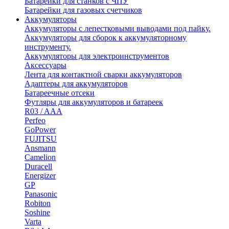
Батарейки для станков с ЧПУ
Батарейки для газовых счетчиков
Аккумуляторы
Аккумуляторы с лепестковыми выводами под пайку.
Аккумуляторы для сборок к аккумуляторному
инструменту.
Аккумуляторы для электроинструментов
Аксессуары
Лента для контактной сварки аккумуляторов
Адаптеры для аккумуляторов
Батареечные отсеки
Футляры для аккумуляторов и батареек
R03 / AAA
Perfeo
GoPower
FUJITSU
Ansmann
Camelion
Duracell
Energizer
GP
Panasonic
Robiton
Soshine
Varta