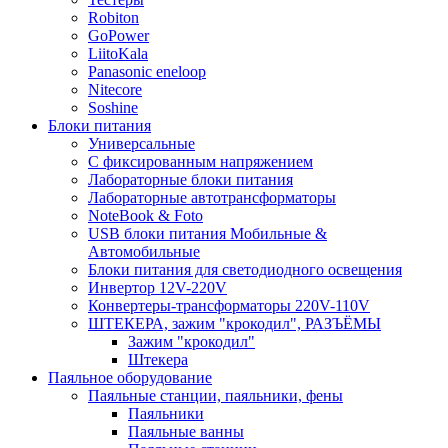
Robiton
GoPower
LiitoKala
Panasonic eneloop
Nitecore
Soshine
Блоки питания
Универсальные
C фиксированным напряжением
Лабораторные блоки питания
Лабораторные автотрансформаторы
NoteBook & Foto
USB блоки питания Мобильные &
Автомобильные
Блоки питания для светодиодного освещения
Инвертор 12V-220V
Конвертеры-трансформаторы 220V-110V
ШТЕКЕРА, зажим "крокодил", РАЗЪЁМЫ
Зажим "крокодил"
Штекера
Паяльное оборудование
Паяльные станции, паяльники, фены
Паяльники
Паяльные ванны