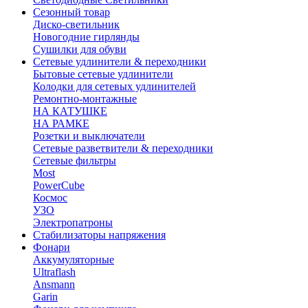
Сезонный товар
Диско-светильник
Новогодние гирлянды
Сушилки для обуви
Сетевые удлинители & переходники
Бытовые сетевые удлинители
Колодки для сетевых удлинителей
Ремонтно-монтажные
НА КАТУШКЕ
НА РАМКЕ
Розетки и выключатели
Сетевые разветвители & переходники
Сетевые фильтры
Most
PowerCube
Космос
УЗО
Электропатроны
Стабилизаторы напряжения
Фонари
Аккумуляторные
Ultraflash
Ansmann
Garin