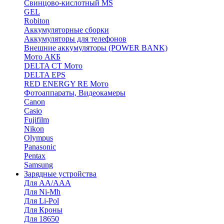
Cвинцово-кислотный MS
GEL
Robiton
Аккумуляторные сборки
Аккумуляторы для телефонов
Внешние аккумуляторы (POWER BANK)
Мото АКБ
DELTA CT Мото
DELTA EPS
RED ENERGY RE Мото
Фотоаппараты, Видеокамеры
Canon
Casio
Fujifilm
Nikon
Olympus
Panasonic
Pentax
Samsung
Зарядные устройства
Для AA/AAA
Для Ni-Mh
Для Li-Pol
Для Кроны
Для 18650