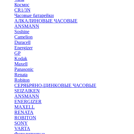
Космос
CR1/3N
Часовые батарейки
АЛКАЛИНОВЫЕ ЧАСОВЫЕ
ANSMANN
Soshine
Camelion
Duracell
Energizer
GP
Kodak
Maxell
Panasonic
Renata
Robiton
СЕРЯБРЯНО-ЦИНКОВЫЕ ЧАСОВЫЕ
SEIZAIKEN
ANSMANN
ENERGIZER
MAXELL
RENATA
ROBITON
SONY
VARTA
Фотолитиевые