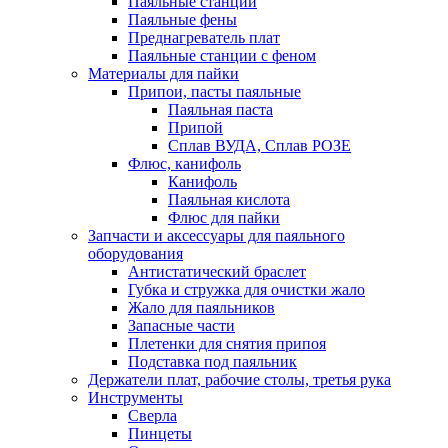
Паяльные станции
Паяльные фены
Преднагреватель плат
Паяльные станции с феном
Материалы для пайки
Припои, пасты паяльные
Паяльная паста
Припой
Сплав ВУДА, Сплав РОЗЕ
Флюс, канифоль
Канифоль
Паяльная кислота
Флюс для пайки
Запчасти и аксессуары для паяльного
оборудования
Антистатический браслет
Губка и стружка для очистки жало
Жало для паяльников
Запасные части
Плетенки для снятия припоя
Подставка под паяльник
Держатели плат, рабочие столы, третья рука
Инструменты
Сверла
Пинцеты