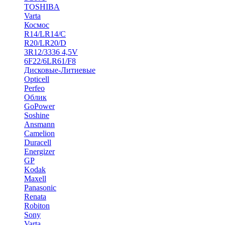
TOSHIBA
Varta
Космос
R14/LR14/C
R20/LR20/D
3R12/3336 4,5V
6F22/6LR61/F8
Дисковые-Литиевые
Opticell
Perfeo
Облик
GoPower
Soshine
Ansmann
Camelion
Duracell
Energizer
GP
Kodak
Maxell
Panasonic
Renata
Robiton
Sony
Varta