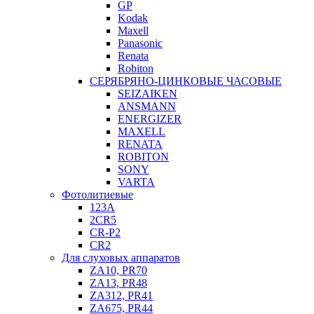
GP
Kodak
Maxell
Panasonic
Renata
Robiton
СЕРЯБРЯНО-ЦИНКОВЫЕ ЧАСОВЫЕ
SEIZAIKEN
ANSMANN
ENERGIZER
MAXELL
RENATA
ROBITON
SONY
VARTA
Фотолитиевые
123A
2CR5
CR-P2
CR2
Для слуховых аппаратов
ZA10, PR70
ZA13, PR48
ZA312, PR41
ZA675, PR44