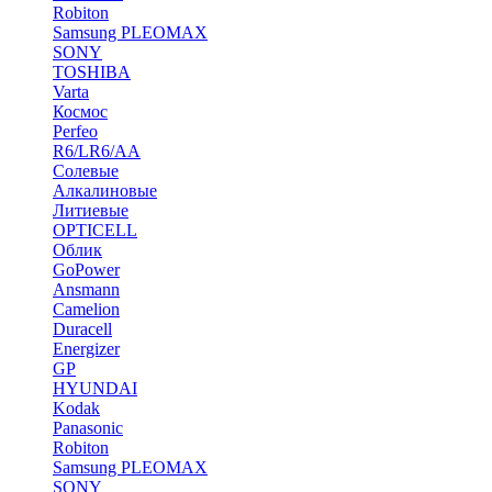
Robiton
Samsung PLEOMAX
SONY
TOSHIBA
Varta
Космос
Perfeo
R6/LR6/AA
Солевые
Алкалиновые
Литиевые
OPTICELL
Облик
GoPower
Ansmann
Camelion
Duracell
Energizer
GP
HYUNDAI
Kodak
Panasonic
Robiton
Samsung PLEOMAX
SONY