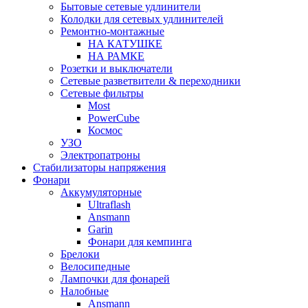
Бытовые сетевые удлинители
Колодки для сетевых удлинителей
Ремонтно-монтажные
НА КАТУШКЕ
НА РАМКЕ
Розетки и выключатели
Сетевые разветвители & переходники
Сетевые фильтры
Most
PowerCube
Космос
УЗО
Электропатроны
Стабилизаторы напряжения
Фонари
Аккумуляторные
Ultraflash
Ansmann
Garin
Фонари для кемпинга
Брелоки
Велосипедные
Лампочки для фонарей
Налобные
Ansmann