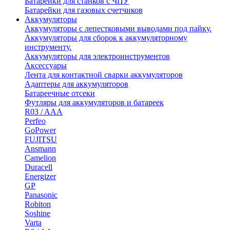
Батарейки для станков с ЧПУ
Батарейки для газовых счетчиков
Аккумуляторы
Аккумуляторы с лепестковыми выводами под пайку.
Аккумуляторы для сборок к аккумуляторному
инструменту.
Аккумуляторы для электроинструментов
Аксессуары
Лента для контактной сварки аккумуляторов
Адаптеры для аккумуляторов
Батареечные отсеки
Футляры для аккумуляторов и батареек
R03 / AAA
Perfeo
GoPower
FUJITSU
Ansmann
Camelion
Duracell
Energizer
GP
Panasonic
Robiton
Soshine
Varta