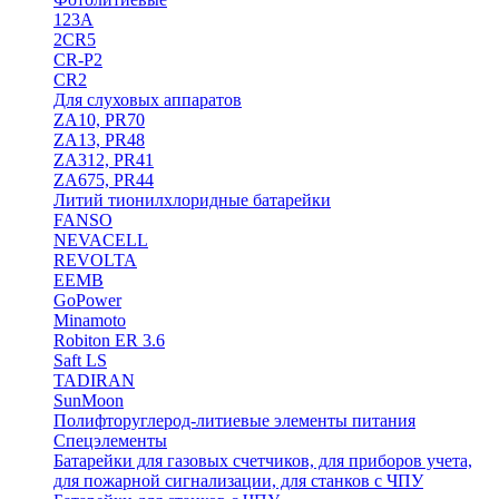
123A
2CR5
CR-P2
CR2
Для слуховых аппаратов
ZA10, PR70
ZA13, PR48
ZA312, PR41
ZA675, PR44
Литий тионилхлоридные батарейки
FANSO
NEVACELL
REVOLTA
EEMB
GoPower
Minamoto
Robiton ER 3.6
Saft LS
TADIRAN
SunMoon
Полифторуглерод-литиевые элементы питания
Спецэлементы
Батарейки для газовых счетчиков, для приборов учета,
для пожарной сигнализации, для станков с ЧПУ