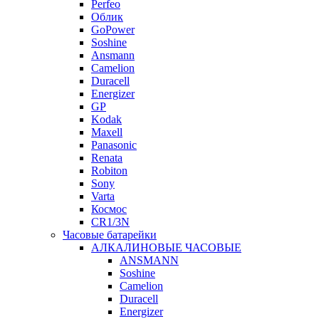
Perfeo
Облик
GoPower
Soshine
Ansmann
Camelion
Duracell
Energizer
GP
Kodak
Maxell
Panasonic
Renata
Robiton
Sony
Varta
Космос
CR1/3N
Часовые батарейки
АЛКАЛИНОВЫЕ ЧАСОВЫЕ
ANSMANN
Soshine
Camelion
Duracell
Energizer