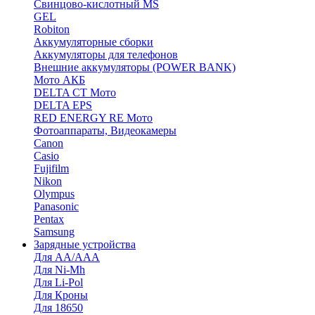
Cвинцово-кислотный MS
GEL
Robiton
Аккумуляторные сборки
Аккумуляторы для телефонов
Внешние аккумуляторы (POWER BANK)
Мото АКБ
DELTA CT Мото
DELTA EPS
RED ENERGY RE Мото
Фотоаппараты, Видеокамеры
Canon
Casio
Fujifilm
Nikon
Olympus
Panasonic
Pentax
Samsung
Зарядные устройства
Для AA/AAA
Для Ni-Mh
Для Li-Pol
Для Кроны
Для 18650