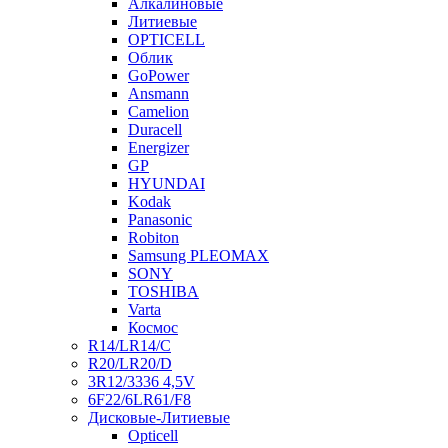
Алкалиновые
Литиевые
OPTICELL
Облик
GoPower
Ansmann
Camelion
Duracell
Energizer
GP
HYUNDAI
Kodak
Panasonic
Robiton
Samsung PLEOMAX
SONY
TOSHIBA
Varta
Космос
R14/LR14/C
R20/LR20/D
3R12/3336 4,5V
6F22/6LR61/F8
Дисковые-Литиевые
Opticell