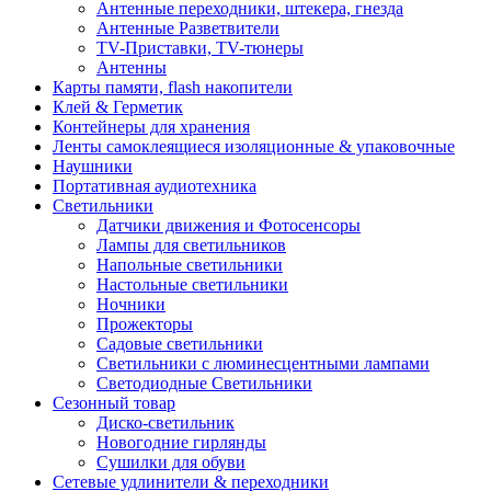
Антенные переходники, штекера, гнезда
Антенные Разветвители
TV-Приставки, TV-тюнеры
Антенны
Карты памяти, flash накопители
Клей & Герметик
Контейнеры для хранения
Ленты самоклеящиеся изоляционные & упаковочные
Наушники
Портативная аудиотехника
Светильники
Датчики движения и Фотосенсоры
Лампы для светильников
Напольные светильники
Настольные светильники
Ночники
Прожекторы
Садовые светильники
Светильники с люминесцентными лампами
Светодиодные Светильники
Сезонный товар
Диско-светильник
Новогодние гирлянды
Сушилки для обуви
Сетевые удлинители & переходники