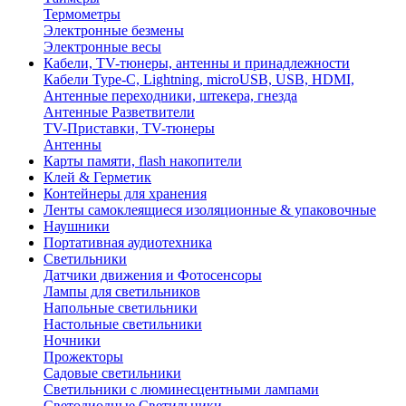
Термометры
Электронные безмены
Электронные весы
Кабели, TV-тюнеры, антенны и принадлежности
Кабели Type-C, Lightning, microUSB, USB, HDMI,
Антенные переходники, штекера, гнезда
Антенные Разветвители
TV-Приставки, TV-тюнеры
Антенны
Карты памяти, flash накопители
Клей & Герметик
Контейнеры для хранения
Ленты самоклеящиеся изоляционные & упаковочные
Наушники
Портативная аудиотехника
Светильники
Датчики движения и Фотосенсоры
Лампы для светильников
Напольные светильники
Настольные светильники
Ночники
Прожекторы
Садовые светильники
Светильники с люминесцентными лампами
Светодиодные Светильники