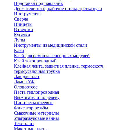
Подставка под паяльник
Держатели плат, рабочие столы, третья рука
Инструменты
Сверла
Пинцеты
Отвертки
Кусачки
Лупы
Инструменты из медицинской стали
Клей
Клей для ремонта сенсорных модулей
Клей токопроводный
Клейкая лента, защитная пленка, термоскотч,
термоусадочная трубка
Лак для плат
Лампа УФ
Оловоотсос
Паста теплопроводная
Выжигатели по дереву
Пистолеты клеевые
Фиксатор резьбы
Смазочные материалы
Ультразвуковые ванны
Текстолит
Макетные платы