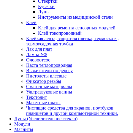
Отвертки
Кусачки
Лупы
Инструменты из медицинской стали
Клей
Клей для ремонта сенсорных модулей
Клей токопроводный
Клейкая лента, защитная пленка, термоскотч,
термоусадочная трубка
Лак для плат
Лампа УФ
Оловоотсос
Паста теплопроводная
Выжигатели по дереву
Пистолеты клеевые
Фиксатор резьбы
Смазочные материалы
Ультразвуковые ванны
Текстолит
Макетные платы
Чистящие средства для экранов, ноутбуков,
планшетов и другой компьютерной техники.
Лупы (Увеличительное стекло)
Модули
Магниты