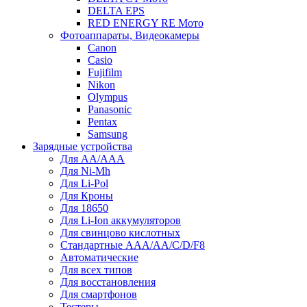
DELTA EPS
RED ENERGY RE Мото
Фотоаппараты, Видеокамеры
Canon
Casio
Fujifilm
Nikon
Olympus
Panasonic
Pentax
Samsung
Зарядные устройства
Для AA/AAA
Для Ni-Mh
Для Li-Pol
Для Кроны
Для 18650
Для Li-Ion аккумуляторов
Для свинцово кислотных
Стандартные ААА/АА/С/D/F8
Автоматические
Для всех типов
Для восстановления
Для смартфонов
Тестеры