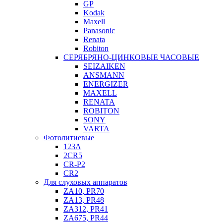
GP
Kodak
Maxell
Panasonic
Renata
Robiton
СЕРЯБРЯНО-ЦИНКОВЫЕ ЧАСОВЫЕ
SEIZAIKEN
ANSMANN
ENERGIZER
MAXELL
RENATA
ROBITON
SONY
VARTA
Фотолитиевые
123A
2CR5
CR-P2
CR2
Для слуховых аппаратов
ZA10, PR70
ZA13, PR48
ZA312, PR41
ZA675, PR44