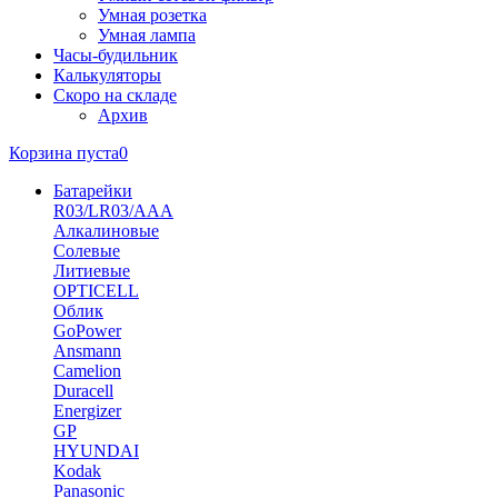
Умная розетка
Умная лампа
Часы-будильник
Калькуляторы
Скоро на складе
Архив
Корзина пуста
0
Батарейки
R03/LR03/AAA
Алкалиновые
Солевые
Литиевые
OPTICELL
Облик
GoPower
Ansmann
Camelion
Duracell
Energizer
GP
HYUNDAI
Kodak
Panasonic