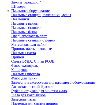
Зажим "крокодил"
Штекера
Паяльное оборудование
Паяльные станции, паяльники, фены
Паяльники
Паяльные ванны
Паяльные станции
Паяльные фены
Преднагреватель плат
Паяльные станции с феном
Материалы для пайки
Припои, пасты паяльные
Паяльная паста
Припой
Сплав ВУДА, Сплав РОЗЕ
Флюс, канифоль
Канифоль
Паяльная кислота
Флюс для пайки
Запчасти и аксессуары для паяльного оборудования
Антистатический браслет
Губка и стружка для очистки жало
Жало для паяльников
Запасные части
Плетенки для снятия припоя