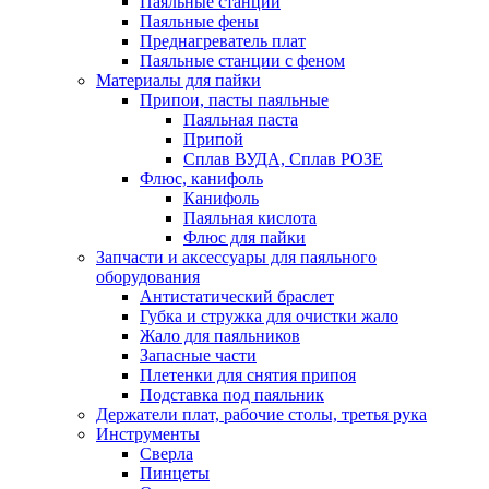
Паяльные станции
Паяльные фены
Преднагреватель плат
Паяльные станции с феном
Материалы для пайки
Припои, пасты паяльные
Паяльная паста
Припой
Сплав ВУДА, Сплав РОЗЕ
Флюс, канифоль
Канифоль
Паяльная кислота
Флюс для пайки
Запчасти и аксессуары для паяльного
оборудования
Антистатический браслет
Губка и стружка для очистки жало
Жало для паяльников
Запасные части
Плетенки для снятия припоя
Подставка под паяльник
Держатели плат, рабочие столы, третья рука
Инструменты
Сверла
Пинцеты