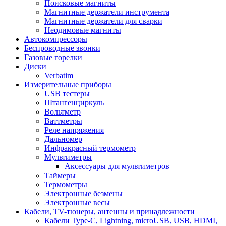
Поисковые магниты
Магнитные держатели инструмента
Магнитные держатели для сварки
Неодимовые магниты
Автокомпрессоры
Беспроводные звонки
Газовые горелки
Диски
Verbatim
Измерительные приборы
USB тестеры
Штангенциркуль
Вольтметр
Ваттметры
Реле напряжения
Дальномер
Инфракрасный термометр
Мультиметры
Аксессуары для мультиметров
Таймеры
Термометры
Электронные безмены
Электронные весы
Кабели, TV-тюнеры, антенны и принадлежности
Кабели Type-C, Lightning, microUSB, USB, HDMI,