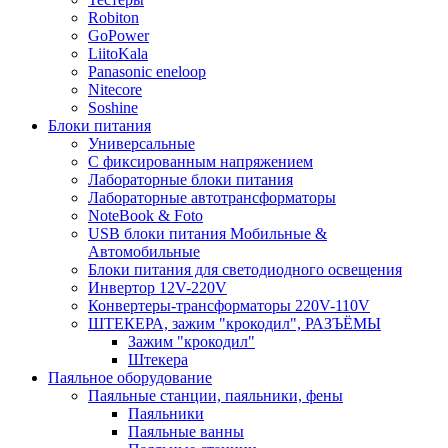
Robiton
GoPower
LiitoKala
Panasonic eneloop
Nitecore
Soshine
Блоки питания
Универсальные
C фиксированным напряжением
Лабораторные блоки питания
Лабораторные автотрансформаторы
NoteBook & Foto
USB блоки питания Мобильные &
Автомобильные
Блоки питания для светодиодного освещения
Инвертор 12V-220V
Конвертеры-трансформаторы 220V-110V
ШТЕКЕРА, зажим "крокодил", РАЗЪЁМЫ
Зажим "крокодил"
Штекера
Паяльное оборудование
Паяльные станции, паяльники, фены
Паяльники
Паяльные ванны