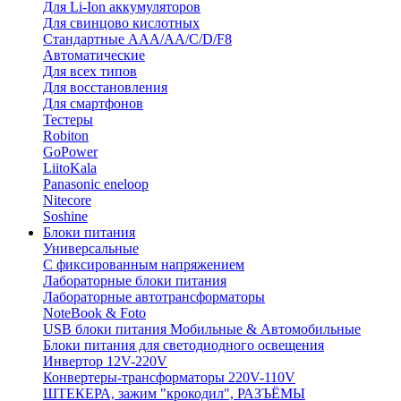
Для Li-Ion аккумуляторов
Для свинцово кислотных
Стандартные ААА/АА/С/D/F8
Автоматические
Для всех типов
Для восстановления
Для смартфонов
Тестеры
Robiton
GoPower
LiitoKala
Panasonic eneloop
Nitecore
Soshine
Блоки питания
Универсальные
C фиксированным напряжением
Лабораторные блоки питания
Лабораторные автотрансформаторы
NoteBook & Foto
USB блоки питания Мобильные & Автомобильные
Блоки питания для светодиодного освещения
Инвертор 12V-220V
Конвертеры-трансформаторы 220V-110V
ШТЕКЕРА, зажим "крокодил", РАЗЪЁМЫ