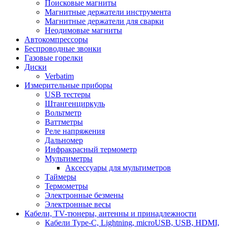
Поисковые магниты
Магнитные держатели инструмента
Магнитные держатели для сварки
Неодимовые магниты
Автокомпрессоры
Беспроводные звонки
Газовые горелки
Диски
Verbatim
Измерительные приборы
USB тестеры
Штангенциркуль
Вольтметр
Ваттметры
Реле напряжения
Дальномер
Инфракрасный термометр
Мультиметры
Аксессуары для мультиметров
Таймеры
Термометры
Электронные безмены
Электронные весы
Кабели, TV-тюнеры, антенны и принадлежности
Кабели Type-C, Lightning, microUSB, USB, HDMI,