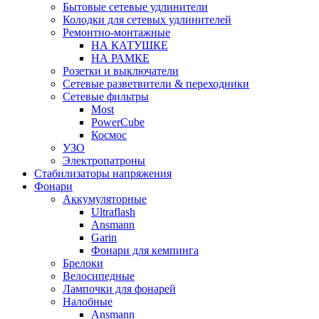
Бытовые сетевые удлинители
Колодки для сетевых удлинителей
Ремонтно-монтажные
НА КАТУШКЕ
НА РАМКЕ
Розетки и выключатели
Сетевые разветвители & переходники
Сетевые фильтры
Most
PowerCube
Космос
УЗО
Электропатроны
Стабилизаторы напряжения
Фонари
Аккумуляторные
Ultraflash
Ansmann
Garin
Фонари для кемпинга
Брелоки
Велосипедные
Лампочки для фонарей
Налобные
Ansmann