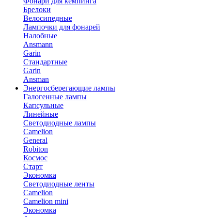
Фонари для кемпинга
Брелоки
Велосипедные
Лампочки для фонарей
Налобные
Ansmann
Garin
Стандартные
Garin
Ansman
Энергосберегающие лампы
Галогенные лампы
Капсульные
Линейные
Светодиодные лампы
Camelion
General
Robiton
Космос
Старт
Экономка
Светодиодные ленты
Camelion
Camelion mini
Экономка