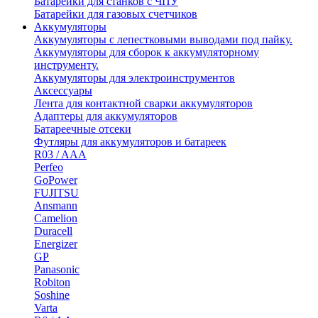
Батарейки для станков с ЧПУ
Батарейки для газовых счетчиков
Аккумуляторы
Аккумуляторы с лепестковыми выводами под пайку.
Аккумуляторы для сборок к аккумуляторному
инструменту.
Аккумуляторы для электроинструментов
Аксессуары
Лента для контактной сварки аккумуляторов
Адаптеры для аккумуляторов
Батареечные отсеки
Футляры для аккумуляторов и батареек
R03 / AAA
Perfeo
GoPower
FUJITSU
Ansmann
Camelion
Duracell
Energizer
GP
Panasonic
Robiton
Soshine
Varta