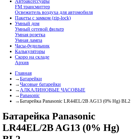
Автоаксессуары
FM трансмиттер
Освежитель воздуха для автомобиля
Пакеты с замком (zip-lock)
Умный дом
Умный сетевой фильтр
Умная розетка
Умная лампа
Часы-будильник
Калькуляторы
Скоро на складе
Архив
Главная
→
Батарейки
→
Часовые батарейки
→
АЛКАЛИНОВЫЕ ЧАСОВЫЕ
→
Panasonic
→
Батарейка Panasonic LR44EL/2B AG13 (0% Hg) BL2
Батарейка Panasonic
LR44EL/2B AG13 (0% Hg)