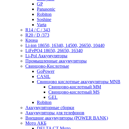
GP
Panasonic
Robiton
Soshine
Varta
R14 / C / 343
R20 / D /373
Крона
Li-ion 18650, 16340, 14500, 26650, 10440
LiFePO4 18650, 26650, 16340
Li-Pol Аккумуляторы
Промышленные аккумуляторы
Свинцово-Кислотные
GoPower
CASIL
Свинцово кислотные аккумуляторы MNB
Cвинцово-кислотный MM
Cвинцово-кислотный MS
GEL
Robiton
Аккумуляторные сборки
Аккумуляторы для телефонов
Внешние аккумуляторы (POWER BANK)
Мото АКБ
DELTA CT Мото