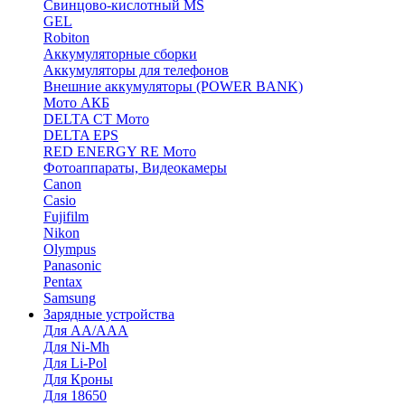
Cвинцово-кислотный MS
GEL
Robiton
Аккумуляторные сборки
Аккумуляторы для телефонов
Внешние аккумуляторы (POWER BANK)
Мото АКБ
DELTA CT Мото
DELTA EPS
RED ENERGY RE Мото
Фотоаппараты, Видеокамеры
Canon
Casio
Fujifilm
Nikon
Olympus
Panasonic
Pentax
Samsung
Зарядные устройства
Для AA/AAA
Для Ni-Mh
Для Li-Pol
Для Кроны
Для 18650