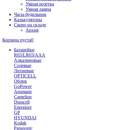
Умная розетка
Умная лампа
Часы-будильник
Калькуляторы
Скоро на складе
Архив
Корзина пуста
0
Батарейки
R03/LR03/AAA
Алкалиновые
Солевые
Литиевые
OPTICELL
Облик
GoPower
Ansmann
Camelion
Duracell
Energizer
GP
HYUNDAI
Kodak
Panasonic