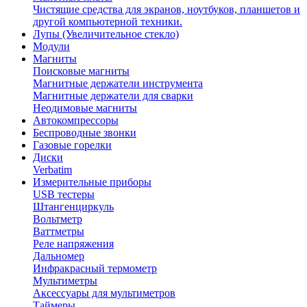
Чистящие средства для экранов, ноутбуков, планшетов и
другой компьютерной техники.
Лупы (Увеличительное стекло)
Модули
Магниты
Поисковые магниты
Магнитные держатели инструмента
Магнитные держатели для сварки
Неодимовые магниты
Автокомпрессоры
Беспроводные звонки
Газовые горелки
Диски
Verbatim
Измерительные приборы
USB тестеры
Штангенциркуль
Вольтметр
Ваттметры
Реле напряжения
Дальномер
Инфракрасный термометр
Мультиметры
Аксессуары для мультиметров
Таймеры