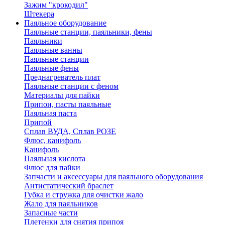
Зажим "крокодил"
Штекера
Паяльное оборудование
Паяльные станции, паяльники, фены
Паяльники
Паяльные ванны
Паяльные станции
Паяльные фены
Преднагреватель плат
Паяльные станции с феном
Материалы для пайки
Припои, пасты паяльные
Паяльная паста
Припой
Сплав ВУДА, Сплав РОЗЕ
Флюс, канифоль
Канифоль
Паяльная кислота
Флюс для пайки
Запчасти и аксессуары для паяльного оборудования
Антистатический браслет
Губка и стружка для очистки жало
Жало для паяльников
Запасные части
Плетенки для снятия припоя