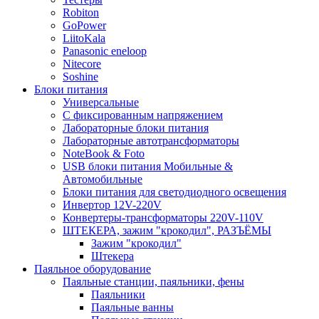
Robiton
GoPower
LiitoKala
Panasonic eneloop
Nitecore
Soshine
Блоки питания
Универсальные
C фиксированным напряжением
Лабораторные блоки питания
Лабораторные автотрансформаторы
NoteBook & Foto
USB блоки питания Мобильные &
Автомобильные
Блоки питания для светодиодного освещения
Инвертор 12V-220V
Конвертеры-трансформаторы 220V-110V
ШТЕКЕРА, зажим "крокодил", РАЗЪЁМЫ
Зажим "крокодил"
Штекера
Паяльное оборудование
Паяльные станции, паяльники, фены
Паяльники
Паяльные ванны