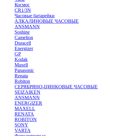
Космос
CR1/3N
Часовые батарейки
АЛКАЛИНОВЫЕ ЧАСОВЫЕ
ANSMANN
Soshine
Camelion
Duracell
Energizer
GP
Kodak
Maxell
Panasonic
Renata
Robiton
СЕРЯБРЯНО-ЦИНКОВЫЕ ЧАСОВЫЕ
SEIZAIKEN
ANSMANN
ENERGIZER
MAXELL
RENATA
ROBITON
SONY
VARTA
Фотолитиевые