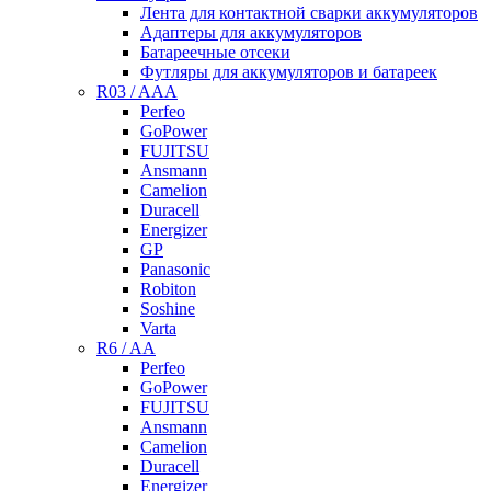
Лента для контактной сварки аккумуляторов
Адаптеры для аккумуляторов
Батареечные отсеки
Футляры для аккумуляторов и батареек
R03 / AAA
Perfeo
GoPower
FUJITSU
Ansmann
Camelion
Duracell
Energizer
GP
Panasonic
Robiton
Soshine
Varta
R6 / AA
Perfeo
GoPower
FUJITSU
Ansmann
Camelion
Duracell
Energizer