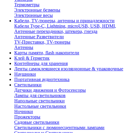
Термометры
Электронные безмены
Электронные весы
Кабели, TV-тюнеры, антенны и принадлежности
Кабели Type-C, Lightning, microUSB, USB, HDMI,
Антенные переходники, штекера, гнезда
Антенные Разветвители
TV-Приставки, TV-тюнеры
Антенны
Карты памяти, flash накопители
Клей & Герметик
Контейнеры для хранения
Ленты самоклеящиеся изоляционные & упаковочные
Наушники
Портативная аудиотехника
Светильники
Датчики движения и Фотосенсоры
Лампы для светильников
Напольные светильники
Настольные светильники
Ночники
Прожекторы
Садовые светильники
Светильники с люминесцентными лампами
Светодиодные Светильники