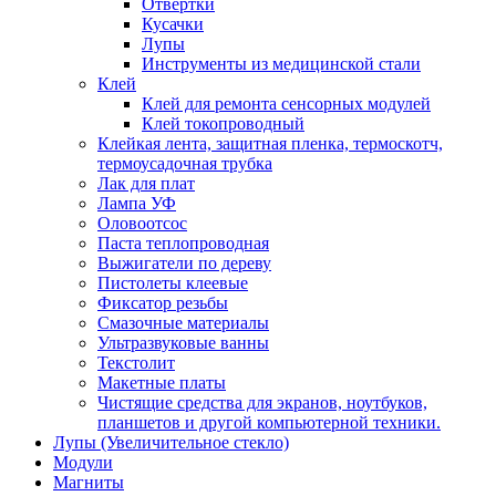
Отвертки
Кусачки
Лупы
Инструменты из медицинской стали
Клей
Клей для ремонта сенсорных модулей
Клей токопроводный
Клейкая лента, защитная пленка, термоскотч,
термоусадочная трубка
Лак для плат
Лампа УФ
Оловоотсос
Паста теплопроводная
Выжигатели по дереву
Пистолеты клеевые
Фиксатор резьбы
Смазочные материалы
Ультразвуковые ванны
Текстолит
Макетные платы
Чистящие средства для экранов, ноутбуков,
планшетов и другой компьютерной техники.
Лупы (Увеличительное стекло)
Модули
Магниты