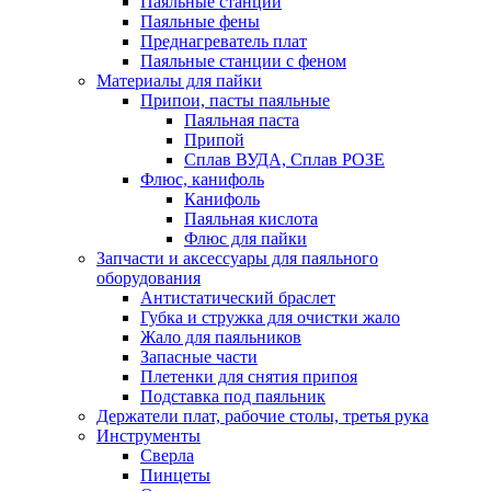
Паяльные станции
Паяльные фены
Преднагреватель плат
Паяльные станции с феном
Материалы для пайки
Припои, пасты паяльные
Паяльная паста
Припой
Сплав ВУДА, Сплав РОЗЕ
Флюс, канифоль
Канифоль
Паяльная кислота
Флюс для пайки
Запчасти и аксессуары для паяльного
оборудования
Антистатический браслет
Губка и стружка для очистки жало
Жало для паяльников
Запасные части
Плетенки для снятия припоя
Подставка под паяльник
Держатели плат, рабочие столы, третья рука
Инструменты
Сверла
Пинцеты