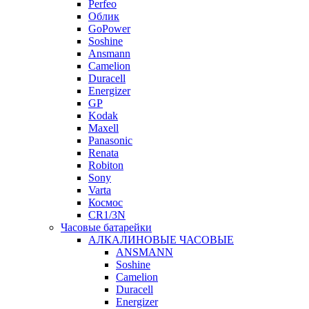
Perfeo
Облик
GoPower
Soshine
Ansmann
Camelion
Duracell
Energizer
GP
Kodak
Maxell
Panasonic
Renata
Robiton
Sony
Varta
Космос
CR1/3N
Часовые батарейки
АЛКАЛИНОВЫЕ ЧАСОВЫЕ
ANSMANN
Soshine
Camelion
Duracell
Energizer