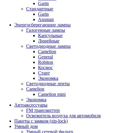
Garin
Стандартные
Garin
Ansman
Энергосберегающие лампы
Галогенные лампы
Капсульные
Линейные
Светодиодные лампы
Camelion
General
Robiton
Космос
Старт
Экономка
Светодиодные ленты
Camelion
Camelion mini
Экономка
Автоаксессуары
FM трансмиттер
Освежитель воздуха для автомобиля
Пакеты с замком (zip-lock)
Умный дом
Умный сетевой фильтр