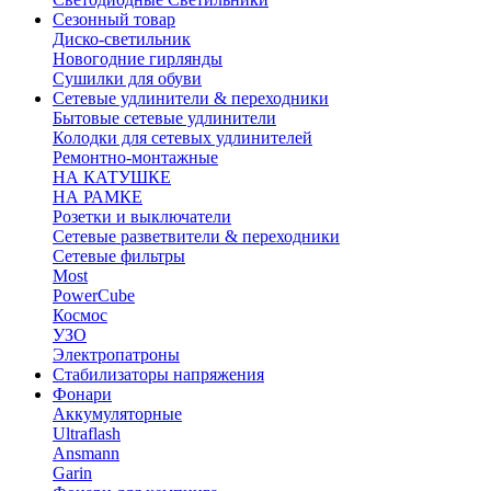
Сезонный товар
Диско-светильник
Новогодние гирлянды
Сушилки для обуви
Сетевые удлинители & переходники
Бытовые сетевые удлинители
Колодки для сетевых удлинителей
Ремонтно-монтажные
НА КАТУШКЕ
НА РАМКЕ
Розетки и выключатели
Сетевые разветвители & переходники
Сетевые фильтры
Most
PowerCube
Космос
УЗО
Электропатроны
Стабилизаторы напряжения
Фонари
Аккумуляторные
Ultraflash
Ansmann
Garin