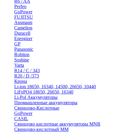
R6 / AA
Perfeo
GoPower
FUJITSU
Ansmann
Camelion
Duracell
Energizer
GP
Panasonic
Robiton
Soshine
Varta
R14 / C / 343
R20 / D /373
Крона
Li-ion 18650, 16340, 14500, 26650, 10440
LiFePO4 18650, 26650, 16340
Li-Pol Аккумуляторы
Промышленные аккумуляторы
Свинцово-Кислотные
GoPower
CASIL
Свинцово кислотные аккумуляторы MNB
Cвинцово-кислотный MM