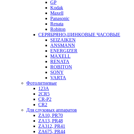
GP
Kodak
Maxell
Panasonic
Renata
Robiton
СЕРЯБРЯНО-ЦИНКОВЫЕ ЧАСОВЫЕ
SEIZAIKEN
ANSMANN
ENERGIZER
MAXELL
RENATA
ROBITON
SONY
VARTA
Фотолитиевые
123A
2CR5
CR-P2
CR2
Для слуховых аппаратов
ZA10, PR70
ZA13, PR48
ZA312, PR41
ZA675, PR44