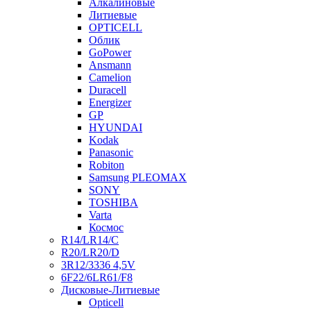
Алкалиновые
Литиевые
OPTICELL
Облик
GoPower
Ansmann
Camelion
Duracell
Energizer
GP
HYUNDAI
Kodak
Panasonic
Robiton
Samsung PLEOMAX
SONY
TOSHIBA
Varta
Космос
R14/LR14/C
R20/LR20/D
3R12/3336 4,5V
6F22/6LR61/F8
Дисковые-Литиевые
Opticell