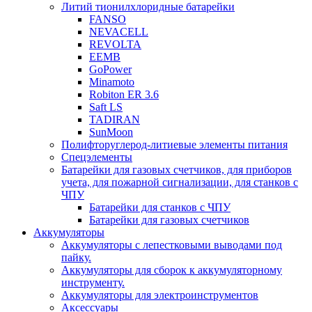
Литий тионилхлоридные батарейки
FANSO
NEVACELL
REVOLTA
EEMB
GoPower
Minamoto
Robiton ER 3.6
Saft LS
TADIRAN
SunMoon
Полифторуглерод-литиевые элементы питания
Спецэлементы
Батарейки для газовых счетчиков, для приборов
учета, для пожарной сигнализации, для станков с
ЧПУ
Батарейки для станков с ЧПУ
Батарейки для газовых счетчиков
Аккумуляторы
Аккумуляторы с лепестковыми выводами под
пайку.
Аккумуляторы для сборок к аккумуляторному
инструменту.
Аккумуляторы для электроинструментов
Аксессуары