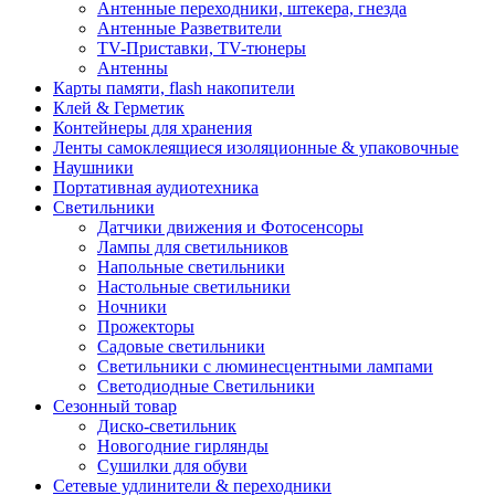
Антенные переходники, штекера, гнезда
Антенные Разветвители
TV-Приставки, TV-тюнеры
Антенны
Карты памяти, flash накопители
Клей & Герметик
Контейнеры для хранения
Ленты самоклеящиеся изоляционные & упаковочные
Наушники
Портативная аудиотехника
Светильники
Датчики движения и Фотосенсоры
Лампы для светильников
Напольные светильники
Настольные светильники
Ночники
Прожекторы
Садовые светильники
Светильники с люминесцентными лампами
Светодиодные Светильники
Сезонный товар
Диско-светильник
Новогодние гирлянды
Сушилки для обуви
Сетевые удлинители & переходники