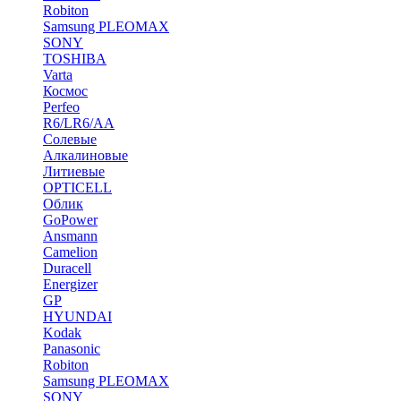
Robiton
Samsung PLEOMAX
SONY
TOSHIBA
Varta
Космос
Perfeo
R6/LR6/AA
Солевые
Алкалиновые
Литиевые
OPTICELL
Облик
GoPower
Ansmann
Camelion
Duracell
Energizer
GP
HYUNDAI
Kodak
Panasonic
Robiton
Samsung PLEOMAX
SONY