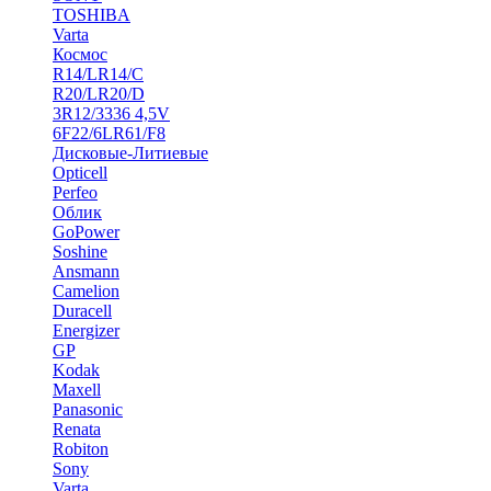
TOSHIBA
Varta
Космос
R14/LR14/C
R20/LR20/D
3R12/3336 4,5V
6F22/6LR61/F8
Дисковые-Литиевые
Opticell
Perfeo
Облик
GoPower
Soshine
Ansmann
Camelion
Duracell
Energizer
GP
Kodak
Maxell
Panasonic
Renata
Robiton
Sony
Varta