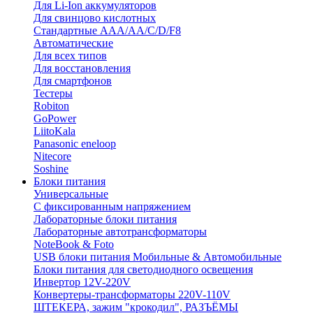
Для Li-Ion аккумуляторов
Для свинцово кислотных
Стандартные ААА/АА/С/D/F8
Автоматические
Для всех типов
Для восстановления
Для смартфонов
Тестеры
Robiton
GoPower
LiitoKala
Panasonic eneloop
Nitecore
Soshine
Блоки питания
Универсальные
C фиксированным напряжением
Лабораторные блоки питания
Лабораторные автотрансформаторы
NoteBook & Foto
USB блоки питания Мобильные & Автомобильные
Блоки питания для светодиодного освещения
Инвертор 12V-220V
Конвертеры-трансформаторы 220V-110V
ШТЕКЕРА, зажим "крокодил", РАЗЪЁМЫ