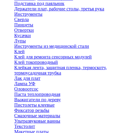
Подставка под паяльник
Держатели плат, рабочие столы, третья рука
Инструменты
Сверла
Пинцеты
Отвертки
Кусачки
Лупы
Инструменты из медицинской стали
Клей
Клей для ремонта сенсорных модулей
Клей токопроводный
Клейкая лента, защитная пленка, термоскотч,
термоусадочная трубка
Лак для плат
Лампа УФ
Оловоотсос
Паста теплопроводная
Выжигатели по дереву
Пистолеты клеевые
Фиксатор резьбы
Смазочные материалы
Ультразвуковые ванны
Текстолит
Макетные платы