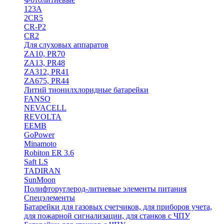
123A
2CR5
CR-P2
CR2
Для слуховых аппаратов
ZA10, PR70
ZA13, PR48
ZA312, PR41
ZA675, PR44
Литий тионилхлоридные батарейки
FANSO
NEVACELL
REVOLTA
EEMB
GoPower
Minamoto
Robiton ER 3.6
Saft LS
TADIRAN
SunMoon
Полифторуглерод-литиевые элементы питания
Спецэлементы
Батарейки для газовых счетчиков, для приборов учета,
для пожарной сигнализации, для станков с ЧПУ