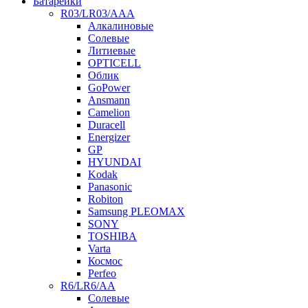
Батарейки
R03/LR03/AAA
Алкалиновые
Солевые
Литиевые
OPTICELL
Облик
GoPower
Ansmann
Camelion
Duracell
Energizer
GP
HYUNDAI
Kodak
Panasonic
Robiton
Samsung PLEOMAX
SONY
TOSHIBA
Varta
Космос
Perfeo
R6/LR6/AA
Солевые