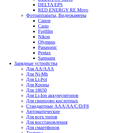
DELTA EPS
RED ENERGY RE Мото
Фотоаппараты, Видеокамеры
Canon
Casio
Fujifilm
Nikon
Olympus
Panasonic
Pentax
Samsung
Зарядные устройства
Для AA/AAA
Для Ni-Mh
Для Li-Pol
Для Кроны
Для 18650
Для Li-Ion аккумуляторов
Для свинцово кислотных
Стандартные ААА/АА/С/D/F8
Автоматические
Для всех типов
Для восстановления
Для смартфонов
Тестеры