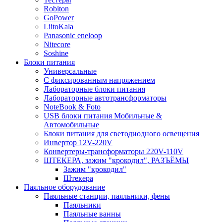
Robiton
GoPower
LiitoKala
Panasonic eneloop
Nitecore
Soshine
Блоки питания
Универсальные
C фиксированным напряжением
Лабораторные блоки питания
Лабораторные автотрансформаторы
NoteBook & Foto
USB блоки питания Мобильные &
Автомобильные
Блоки питания для светодиодного освещения
Инвертор 12V-220V
Конвертеры-трансформаторы 220V-110V
ШТЕКЕРА, зажим "крокодил", РАЗЪЁМЫ
Зажим "крокодил"
Штекера
Паяльное оборудование
Паяльные станции, паяльники, фены
Паяльники
Паяльные ванны