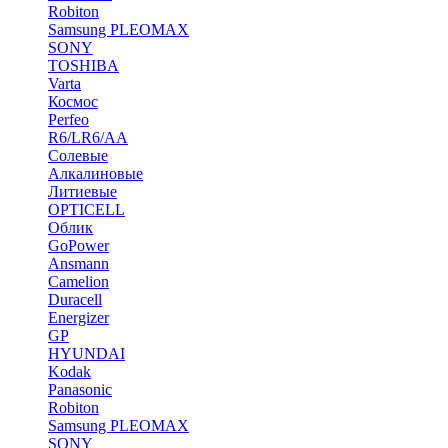
Robiton
Samsung PLEOMAX
SONY
TOSHIBA
Varta
Космос
Perfeo
R6/LR6/AA
Солевые
Алкалиновые
Литиевые
OPTICELL
Облик
GoPower
Ansmann
Camelion
Duracell
Energizer
GP
HYUNDAI
Kodak
Panasonic
Robiton
Samsung PLEOMAX
SONY