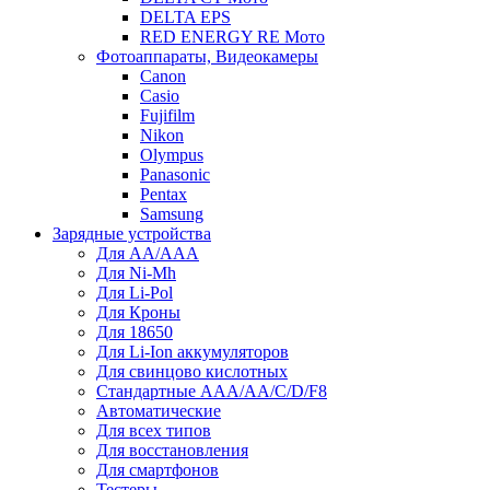
DELTA EPS
RED ENERGY RE Мото
Фотоаппараты, Видеокамеры
Canon
Casio
Fujifilm
Nikon
Olympus
Panasonic
Pentax
Samsung
Зарядные устройства
Для AA/AAA
Для Ni-Mh
Для Li-Pol
Для Кроны
Для 18650
Для Li-Ion аккумуляторов
Для свинцово кислотных
Стандартные ААА/АА/С/D/F8
Автоматические
Для всех типов
Для восстановления
Для смартфонов
Тестеры