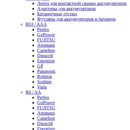
Лента для контактной сварки аккумуляторов
Адаптеры для аккумуляторов
Батареечные отсеки
Футляры для аккумуляторов и батареек
R03 / AAA
Perfeo
GoPower
FUJITSU
Ansmann
Camelion
Duracell
Energizer
GP
Panasonic
Robiton
Soshine
Varta
R6 / AA
Perfeo
GoPower
FUJITSU
Ansmann
Camelion
Duracell
Energizer