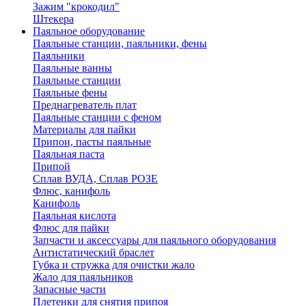
Зажим "крокодил"
Штекера
Паяльное оборудование
Паяльные станции, паяльники, фены
Паяльники
Паяльные ванны
Паяльные станции
Паяльные фены
Преднагреватель плат
Паяльные станции с феном
Материалы для пайки
Припои, пасты паяльные
Паяльная паста
Припой
Сплав ВУДА, Сплав РОЗЕ
Флюс, канифоль
Канифоль
Паяльная кислота
Флюс для пайки
Запчасти и аксессуары для паяльного оборудования
Антистатический браслет
Губка и стружка для очистки жало
Жало для паяльников
Запасные части
Плетенки для снятия припоя