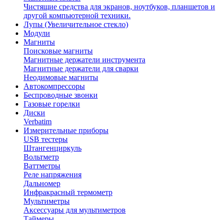
Чистящие средства для экранов, ноутбуков, планшетов и
другой компьютерной техники.
Лупы (Увеличительное стекло)
Модули
Магниты
Поисковые магниты
Магнитные держатели инструмента
Магнитные держатели для сварки
Неодимовые магниты
Автокомпрессоры
Беспроводные звонки
Газовые горелки
Диски
Verbatim
Измерительные приборы
USB тестеры
Штангенциркуль
Вольтметр
Ваттметры
Реле напряжения
Дальномер
Инфракрасный термометр
Мультиметры
Аксессуары для мультиметров
Таймеры