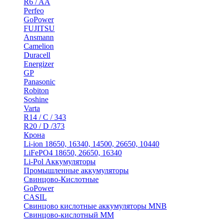
R6 / AA
Perfeo
GoPower
FUJITSU
Ansmann
Camelion
Duracell
Energizer
GP
Panasonic
Robiton
Soshine
Varta
R14 / C / 343
R20 / D /373
Крона
Li-ion 18650, 16340, 14500, 26650, 10440
LiFePO4 18650, 26650, 16340
Li-Pol Аккумуляторы
Промышленные аккумуляторы
Свинцово-Кислотные
GoPower
CASIL
Свинцово кислотные аккумуляторы MNB
Cвинцово-кислотный MM