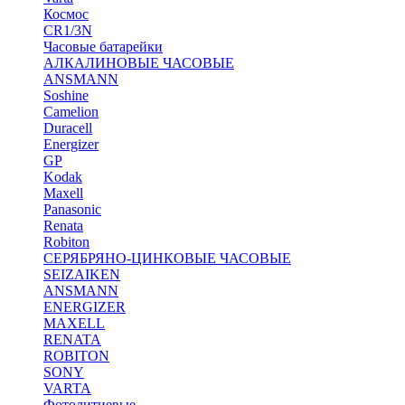
Космос
CR1/3N
Часовые батарейки
АЛКАЛИНОВЫЕ ЧАСОВЫЕ
ANSMANN
Soshine
Camelion
Duracell
Energizer
GP
Kodak
Maxell
Panasonic
Renata
Robiton
СЕРЯБРЯНО-ЦИНКОВЫЕ ЧАСОВЫЕ
SEIZAIKEN
ANSMANN
ENERGIZER
MAXELL
RENATA
ROBITON
SONY
VARTA
Фотолитиевые