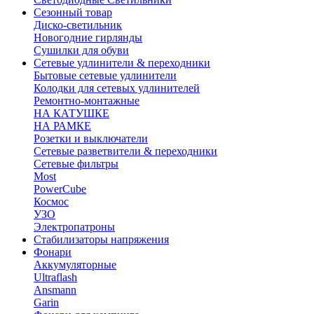
Сезонный товар
Диско-светильник
Новогодние гирлянды
Сушилки для обуви
Сетевые удлинители & переходники
Бытовые сетевые удлинители
Колодки для сетевых удлинителей
Ремонтно-монтажные
НА КАТУШКЕ
НА РАМКЕ
Розетки и выключатели
Сетевые разветвители & переходники
Сетевые фильтры
Most
PowerCube
Космос
УЗО
Электропатроны
Стабилизаторы напряжения
Фонари
Аккумуляторные
Ultraflash
Ansmann
Garin