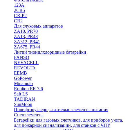
123A
2CR5
CR-P2
CR2
Для слуховых аппаратов
ZA10, PR70
ZA13, PR48
ZA312, PR41
ZA675, PR44
Литий тионилхлоридные батарейки
FANSO
NEVACELL
REVOLTA
EEMB
GoPower
Minamoto
Robiton ER 3.6
Saft LS
TADIRAN
SunMoon
Полифторуглерод-литиевые элементы питания
Спецэлементы
Батарейки для газовых счетчиков, для приборов учета,
для пожарной сигнализации, для станков с ЧПУ