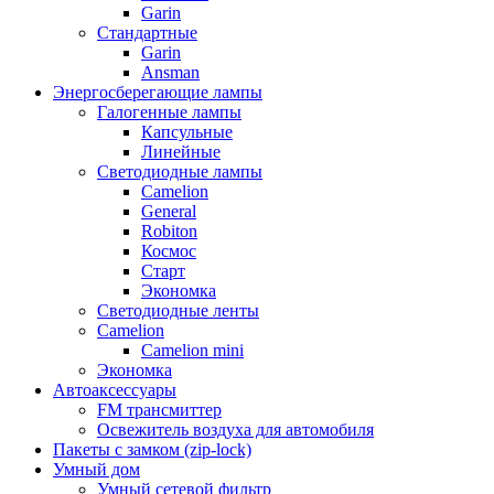
Garin
Стандартные
Garin
Ansman
Энергосберегающие лампы
Галогенные лампы
Капсульные
Линейные
Светодиодные лампы
Camelion
General
Robiton
Космос
Старт
Экономка
Светодиодные ленты
Camelion
Camelion mini
Экономка
Автоаксессуары
FM трансмиттер
Освежитель воздуха для автомобиля
Пакеты с замком (zip-lock)
Умный дом
Умный сетевой фильтр