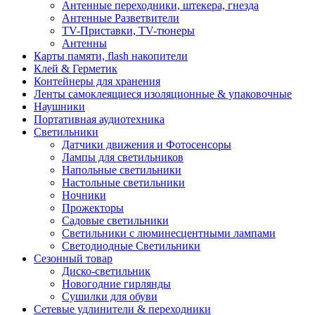
Антенные переходники, штекера, гнезда
Антенные Разветвители
TV-Приставки, TV-тюнеры
Антенны
Карты памяти, flash накопители
Клей & Герметик
Контейнеры для хранения
Ленты самоклеящиеся изоляционные & упаковочные
Наушники
Портативная аудиотехника
Светильники
Датчики движения и Фотосенсоры
Лампы для светильников
Напольные светильники
Настольные светильники
Ночники
Прожекторы
Садовые светильники
Светильники с люминесцентными лампами
Светодиодные Светильники
Сезонный товар
Диско-светильник
Новогодние гирлянды
Сушилки для обуви
Сетевые удлинители & переходники