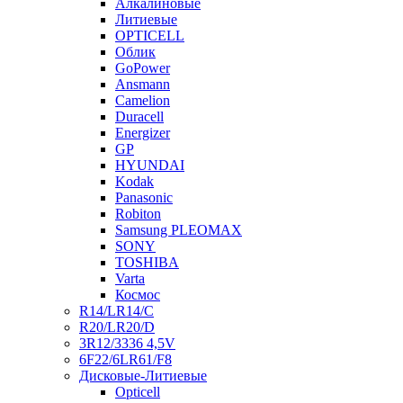
Алкалиновые
Литиевые
OPTICELL
Облик
GoPower
Ansmann
Camelion
Duracell
Energizer
GP
HYUNDAI
Kodak
Panasonic
Robiton
Samsung PLEOMAX
SONY
TOSHIBA
Varta
Космос
R14/LR14/C
R20/LR20/D
3R12/3336 4,5V
6F22/6LR61/F8
Дисковые-Литиевые
Opticell