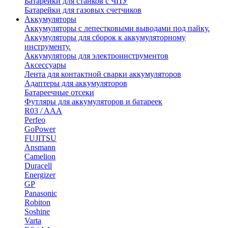
Батарейки для станков с ЧПУ
Батарейки для газовых счетчиков
Аккумуляторы
Аккумуляторы с лепестковыми выводами под пайку.
Аккумуляторы для сборок к аккумуляторному
инструменту.
Аккумуляторы для электроинструментов
Аксессуары
Лента для контактной сварки аккумуляторов
Адаптеры для аккумуляторов
Батареечные отсеки
Футляры для аккумуляторов и батареек
R03 / AAA
Perfeo
GoPower
FUJITSU
Ansmann
Camelion
Duracell
Energizer
GP
Panasonic
Robiton
Soshine
Varta