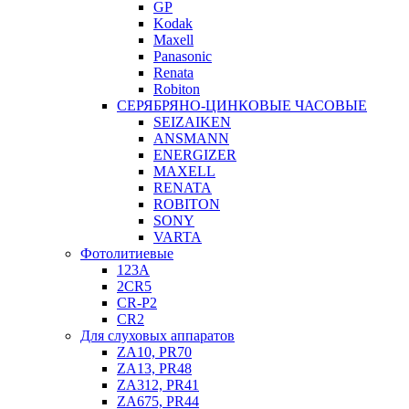
GP
Kodak
Maxell
Panasonic
Renata
Robiton
СЕРЯБРЯНО-ЦИНКОВЫЕ ЧАСОВЫЕ
SEIZAIKEN
ANSMANN
ENERGIZER
MAXELL
RENATA
ROBITON
SONY
VARTA
Фотолитиевые
123A
2CR5
CR-P2
CR2
Для слуховых аппаратов
ZA10, PR70
ZA13, PR48
ZA312, PR41
ZA675, PR44