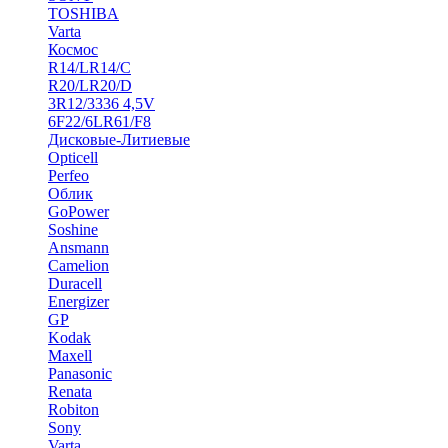
TOSHIBA
Varta
Космос
R14/LR14/C
R20/LR20/D
3R12/3336 4,5V
6F22/6LR61/F8
Дисковые-Литиевые
Opticell
Perfeo
Облик
GoPower
Soshine
Ansmann
Camelion
Duracell
Energizer
GP
Kodak
Maxell
Panasonic
Renata
Robiton
Sony
Varta