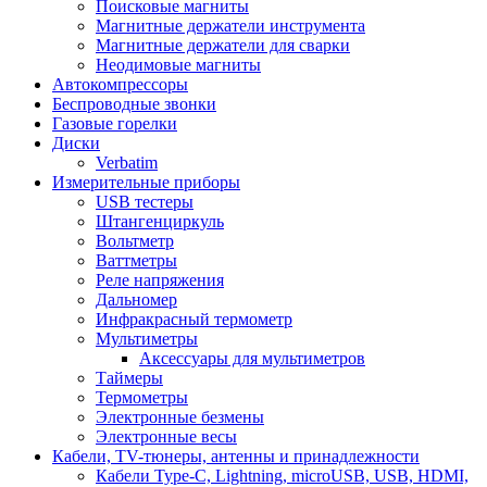
Поисковые магниты
Магнитные держатели инструмента
Магнитные держатели для сварки
Неодимовые магниты
Автокомпрессоры
Беспроводные звонки
Газовые горелки
Диски
Verbatim
Измерительные приборы
USB тестеры
Штангенциркуль
Вольтметр
Ваттметры
Реле напряжения
Дальномер
Инфракрасный термометр
Мультиметры
Аксессуары для мультиметров
Таймеры
Термометры
Электронные безмены
Электронные весы
Кабели, TV-тюнеры, антенны и принадлежности
Кабели Type-C, Lightning, microUSB, USB, HDMI,