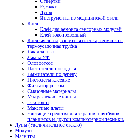
Отвертки
Кусачки
Лупы
Инструменты из медицинской стали
Клей
Клей для ремонта сенсорных модулей
Клей токопроводный
Клейкая лента, защитная пленка, термоскотч,
термоусадочная трубка
Лак для плат
Лампа УФ
Оловоотсос
Паста теплопроводная
Выжигатели по дереву
Пистолеты клеевые
Фиксатор резьбы
Смазочные материалы
Ультразвуковые ванны
Текстолит
Макетные платы
Чистящие средства для экранов, ноутбуков,
планшетов и другой компьютерной техники.
Лупы (Увеличительное стекло)
Модули
Магниты