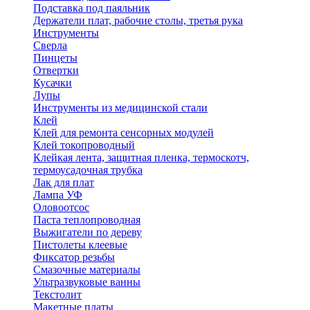
Подставка под паяльник
Держатели плат, рабочие столы, третья рука
Инструменты
Сверла
Пинцеты
Отвертки
Кусачки
Лупы
Инструменты из медицинской стали
Клей
Клей для ремонта сенсорных модулей
Клей токопроводный
Клейкая лента, защитная пленка, термоскотч,
термоусадочная трубка
Лак для плат
Лампа УФ
Оловоотсос
Паста теплопроводная
Выжигатели по дереву
Пистолеты клеевые
Фиксатор резьбы
Смазочные материалы
Ультразвуковые ванны
Текстолит
Макетные платы