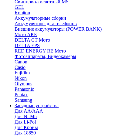
Cвинцово-кислотный MS
GEL
Robiton
Аккумуляторные сборки
Аккумуляторы для телефонов
Внешние аккумуляторы (POWER BANK)
Мото АКБ
DELTA CT Мото
DELTA EPS
RED ENERGY RE Мото
Фотоаппараты, Видеокамеры
Canon
Casio
Fujifilm
Nikon
Olympus
Panasonic
Pentax
Samsung
Зарядные устройства
Для AA/AAA
Для Ni-Mh
Для Li-Pol
Для Кроны
Для 18650