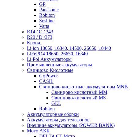
GP
Panasonic
Robiton
Soshine
Varta
R14 / C / 343
R20 / D /373
Крона
Li-ion 18650, 16340, 14500, 26650, 10440
LiFePO4 18650, 26650, 16340
Li-Pol Аккумуляторы
Промышленные аккумуляторы
Свинцово-Кислотные
GoPower
CASIL
Свинцово кислотные аккумуляторы MNB
Cвинцово-кислотный MM
Cвинцово-кислотный MS
GEL
Robiton
Аккумуляторные сборки
Аккумуляторы для телефонов
Внешние аккумуляторы (POWER BANK)
Мото АКБ
DELTA CT Мото