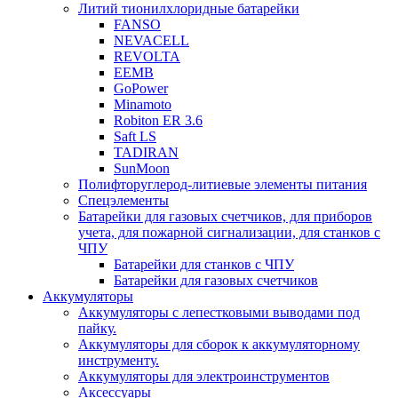
Литий тионилхлоридные батарейки
FANSO
NEVACELL
REVOLTA
EEMB
GoPower
Minamoto
Robiton ER 3.6
Saft LS
TADIRAN
SunMoon
Полифторуглерод-литиевые элементы питания
Спецэлементы
Батарейки для газовых счетчиков, для приборов
учета, для пожарной сигнализации, для станков с
ЧПУ
Батарейки для станков с ЧПУ
Батарейки для газовых счетчиков
Аккумуляторы
Аккумуляторы с лепестковыми выводами под
пайку.
Аккумуляторы для сборок к аккумуляторному
инструменту.
Аккумуляторы для электроинструментов
Аксессуары