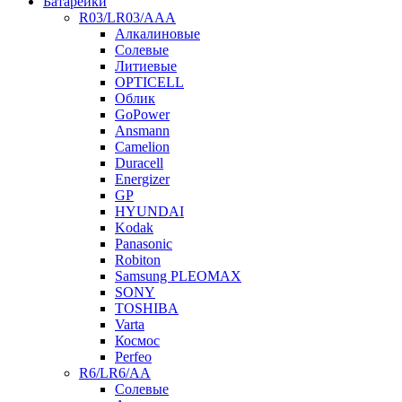
Батарейки
R03/LR03/AAA
Алкалиновые
Солевые
Литиевые
OPTICELL
Облик
GoPower
Ansmann
Camelion
Duracell
Energizer
GP
HYUNDAI
Kodak
Panasonic
Robiton
Samsung PLEOMAX
SONY
TOSHIBA
Varta
Космос
Perfeo
R6/LR6/AA
Солевые