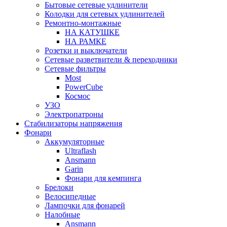
Бытовые сетевые удлинители
Колодки для сетевых удлинителей
Ремонтно-монтажные
НА КАТУШКЕ
НА РАМКЕ
Розетки и выключатели
Сетевые разветвители & переходники
Сетевые фильтры
Most
PowerCube
Космос
УЗО
Электропатроны
Стабилизаторы напряжения
Фонари
Аккумуляторные
Ultraflash
Ansmann
Garin
Фонари для кемпинга
Брелоки
Велосипедные
Лампочки для фонарей
Налобные
Ansmann