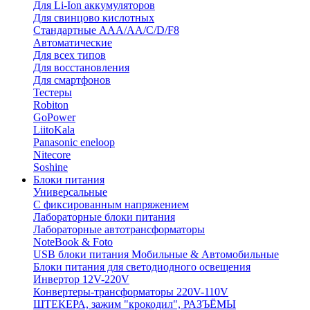
Для Li-Ion аккумуляторов
Для свинцово кислотных
Стандартные ААА/АА/С/D/F8
Автоматические
Для всех типов
Для восстановления
Для смартфонов
Тестеры
Robiton
GoPower
LiitoKala
Panasonic eneloop
Nitecore
Soshine
Блоки питания
Универсальные
C фиксированным напряжением
Лабораторные блоки питания
Лабораторные автотрансформаторы
NoteBook & Foto
USB блоки питания Мобильные & Автомобильные
Блоки питания для светодиодного освещения
Инвертор 12V-220V
Конвертеры-трансформаторы 220V-110V
ШТЕКЕРА, зажим "крокодил", РАЗЪЁМЫ