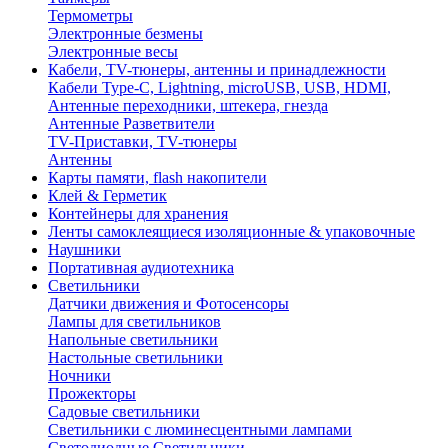
Термометры
Электронные безмены
Электронные весы
Кабели, TV-тюнеры, антенны и принадлежности
Кабели Type-C, Lightning, microUSB, USB, HDMI,
Антенные переходники, штекера, гнезда
Антенные Разветвители
TV-Приставки, TV-тюнеры
Антенны
Карты памяти, flash накопители
Клей & Герметик
Контейнеры для хранения
Ленты самоклеящиеся изоляционные & упаковочные
Наушники
Портативная аудиотехника
Светильники
Датчики движения и Фотосенсоры
Лампы для светильников
Напольные светильники
Настольные светильники
Ночники
Прожекторы
Садовые светильники
Светильники с люминесцентными лампами
Светодиодные Светильники