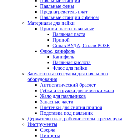
Паяльные станции
Паяльные фены
Преднагреватель плат
Паяльные станции с феном
Материалы для пайки
Припои, пасты паяльные
Паяльная паста
Припой
Сплав ВУДА, Сплав РОЗЕ
Флюс, канифоль
Канифоль
Паяльная кислота
Флюс для пайки
Запчасти и аксессуары для паяльного
оборудования
Антистатический браслет
Губка и стружка для очистки жало
Жало для паяльников
Запасные части
Плетенки для снятия припоя
Подставка под паяльник
Держатели плат, рабочие столы, третья рука
Инструменты
Сверла
Пинцеты