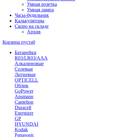
Умная розетка
Умная лампа
Часы-будильник
Калькуляторы
Скоро на складе
Архив
Корзина пуста
0
Батарейки
R03/LR03/AAA
Алкалиновые
Солевые
Литиевые
OPTICELL
Облик
GoPower
Ansmann
Camelion
Duracell
Energizer
GP
HYUNDAI
Kodak
Panasonic