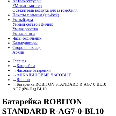
Автоаксессуары
FM трансмиттер
Освежитель воздуха для автомобиля
Пакеты с замком (zip-lock)
Умный дом
Умный сетевой фильтр
Умная розетка
Умная лампа
Часы-будильник
Калькуляторы
Скоро на складе
Архив
Главная
→
Батарейки
→
Часовые батарейки
→
АЛКАЛИНОВЫЕ ЧАСОВЫЕ
→
Robiton
→
Батарейка ROBITON STANDARD R-AG7-0-BL10
AG7 (0% Hg) BL10
Батарейка ROBITON
STANDARD R-AG7-0-BL10