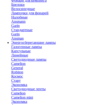
Фонари для кемпинга
Брелоки
Велосипедные
Лампочки для фонарей
Налобные
Ansmann
Garin
Стандартные
Garin
Ansman
Энергосберегающие лампы
Галогенные лампы
Капсульные
Линейные
Светодиодные лампы
Camelion
General
Robiton
Космос
Старт
Экономка
Светодиодные ленты
Camelion
Camelion mini
Экономка