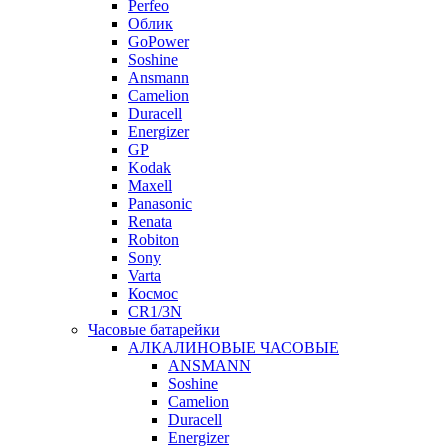
Perfeo
Облик
GoPower
Soshine
Ansmann
Camelion
Duracell
Energizer
GP
Kodak
Maxell
Panasonic
Renata
Robiton
Sony
Varta
Космос
CR1/3N
Часовые батарейки
АЛКАЛИНОВЫЕ ЧАСОВЫЕ
ANSMANN
Soshine
Camelion
Duracell
Energizer