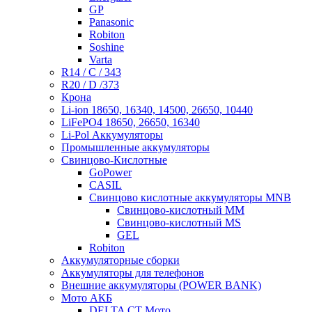
GP
Panasonic
Robiton
Soshine
Varta
R14 / C / 343
R20 / D /373
Крона
Li-ion 18650, 16340, 14500, 26650, 10440
LiFePO4 18650, 26650, 16340
Li-Pol Аккумуляторы
Промышленные аккумуляторы
Свинцово-Кислотные
GoPower
CASIL
Свинцово кислотные аккумуляторы MNB
Cвинцово-кислотный MM
Cвинцово-кислотный MS
GEL
Robiton
Аккумуляторные сборки
Аккумуляторы для телефонов
Внешние аккумуляторы (POWER BANK)
Мото АКБ
DELTA CT Мото