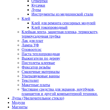
Отвертки
Кусачки
Лупы
Инструменты из медицинской стали
Клей
Клей для ремонта сенсорных модулей
Клей токопроводный
Клейкая лента, защитная пленка, термоскотч,
термоусадочная трубка
Лак для плат
Лампа УФ
Оловоотсос
Паста теплопроводная
Выжигатели по дереву
Пистолеты клеевые
Фиксатор резьбы
Смазочные материалы
Ультразвуковые ванны
Текстолит
Макетные платы
Чистящие средства для экранов, ноутбуков,
планшетов и другой компьютерной техники.
Лупы (Увеличительное стекло)
Модули
Магниты