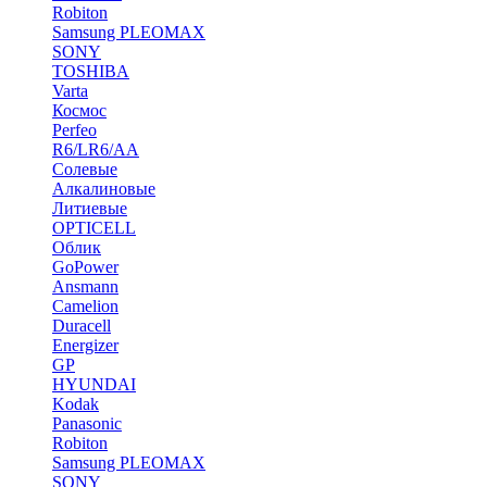
Robiton
Samsung PLEOMAX
SONY
TOSHIBA
Varta
Космос
Perfeo
R6/LR6/AA
Солевые
Алкалиновые
Литиевые
OPTICELL
Облик
GoPower
Ansmann
Camelion
Duracell
Energizer
GP
HYUNDAI
Kodak
Panasonic
Robiton
Samsung PLEOMAX
SONY