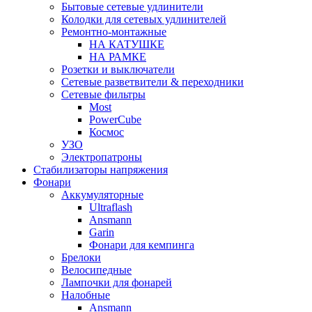
Бытовые сетевые удлинители
Колодки для сетевых удлинителей
Ремонтно-монтажные
НА КАТУШКЕ
НА РАМКЕ
Розетки и выключатели
Сетевые разветвители & переходники
Сетевые фильтры
Most
PowerCube
Космос
УЗО
Электропатроны
Стабилизаторы напряжения
Фонари
Аккумуляторные
Ultraflash
Ansmann
Garin
Фонари для кемпинга
Брелоки
Велосипедные
Лампочки для фонарей
Налобные
Ansmann