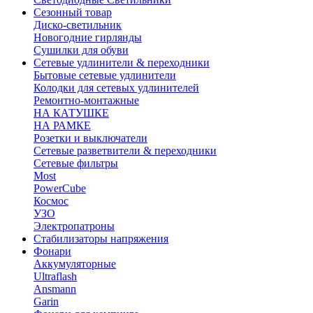
Сезонный товар
Диско-светильник
Новогодние гирлянды
Сушилки для обуви
Сетевые удлинители & переходники
Бытовые сетевые удлинители
Колодки для сетевых удлинителей
Ремонтно-монтажные
НА КАТУШКЕ
НА РАМКЕ
Розетки и выключатели
Сетевые разветвители & переходники
Сетевые фильтры
Most
PowerCube
Космос
УЗО
Электропатроны
Стабилизаторы напряжения
Фонари
Аккумуляторные
Ultraflash
Ansmann
Garin