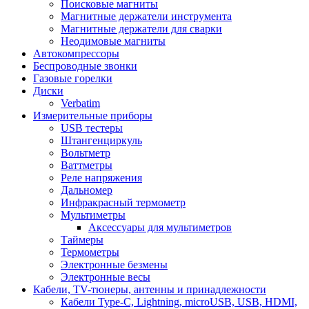
Поисковые магниты
Магнитные держатели инструмента
Магнитные держатели для сварки
Неодимовые магниты
Автокомпрессоры
Беспроводные звонки
Газовые горелки
Диски
Verbatim
Измерительные приборы
USB тестеры
Штангенциркуль
Вольтметр
Ваттметры
Реле напряжения
Дальномер
Инфракрасный термометр
Мультиметры
Аксессуары для мультиметров
Таймеры
Термометры
Электронные безмены
Электронные весы
Кабели, TV-тюнеры, антенны и принадлежности
Кабели Type-C, Lightning, microUSB, USB, HDMI,