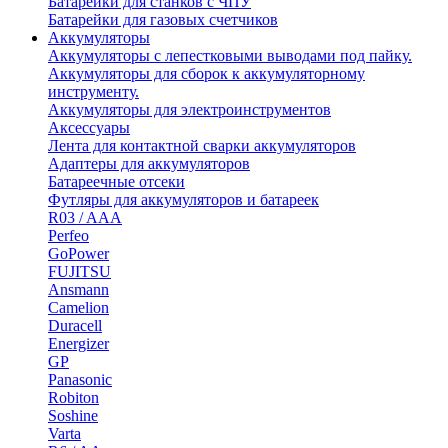
Батарейки для станков с ЧПУ
Батарейки для газовых счетчиков
Аккумуляторы
Аккумуляторы с лепестковыми выводами под пайку.
Аккумуляторы для сборок к аккумуляторному
инструменту.
Аккумуляторы для электроинструментов
Аксессуары
Лента для контактной сварки аккумуляторов
Адаптеры для аккумуляторов
Батареечные отсеки
Футляры для аккумуляторов и батареек
R03 / AAA
Perfeo
GoPower
FUJITSU
Ansmann
Camelion
Duracell
Energizer
GP
Panasonic
Robiton
Soshine
Varta