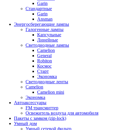
Garin
Стандартные
Garin
Ansman
Энергосберегающие лампы
Галогенные лампы
Капсульные
Линейные
Светодиодные лампы
Camelion
General
Robiton
Космос
Старт
Экономка
Светодиодные ленты
Camelion
Camelion mini
Экономка
Автоаксессуары
FM трансмиттер
Освежитель воздуха для автомобиля
Пакеты с замком (zip-lock)
Умный дом
Умный сетевой фильтр