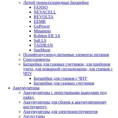
Литий тионилхлоридные батарейки
FANSO
NEVACELL
REVOLTA
EEMB
GoPower
Minamoto
Robiton ER 3.6
Saft LS
TADIRAN
SunMoon
Полифторуглерод-литиевые элементы питания
Спецэлементы
Батарейки для газовых счетчиков, для приборов
учета, для пожарной сигнализации, для станков с
ЧПУ
Батарейки для станков с ЧПУ
Батарейки для газовых счетчиков
Аккумуляторы
Аккумуляторы с лепестковыми выводами под
пайку.
Аккумуляторы для сборок к аккумуляторному
инструменту.
Аккумуляторы для электроинструментов
Аксессуары