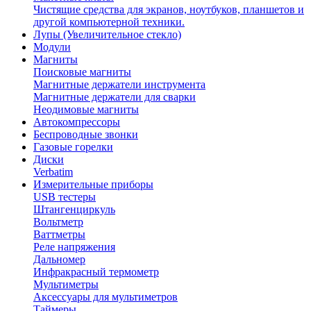
Чистящие средства для экранов, ноутбуков, планшетов и
другой компьютерной техники.
Лупы (Увеличительное стекло)
Модули
Магниты
Поисковые магниты
Магнитные держатели инструмента
Магнитные держатели для сварки
Неодимовые магниты
Автокомпрессоры
Беспроводные звонки
Газовые горелки
Диски
Verbatim
Измерительные приборы
USB тестеры
Штангенциркуль
Вольтметр
Ваттметры
Реле напряжения
Дальномер
Инфракрасный термометр
Мультиметры
Аксессуары для мультиметров
Таймеры