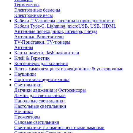
Термометры
Электронные безмены
Электронные весы
Кабели, TV-тюнеры, антенны и принадлежности
Кабели Type-C, Lightning, microUSB, USB, HDMI,
Антенные переходники, штекера, гнезда
Антенные Разветвители
TV-Приставки, TV-тюнеры
Антенны
Карты памяти, flash накопители
Клей & Герметик
Контейнеры для хранения
Ленты самоклеящиеся изоляционные & упаковочные
Наушники
Портативная аудиотехника
Светильники
Датчики движения и Фотосенсоры
Лампы для светильников
Напольные светильники
Настольные светильники
Ночники
Прожекторы
Садовые светильники
Светильники с люминесцентными лампами
Светодиодные Светильники