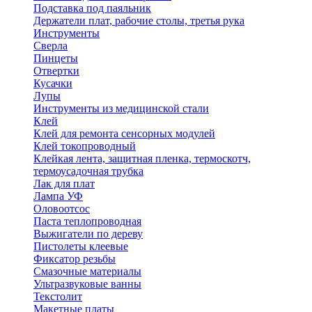
Подставка под паяльник
Держатели плат, рабочие столы, третья рука
Инструменты
Сверла
Пинцеты
Отвертки
Кусачки
Лупы
Инструменты из медицинской стали
Клей
Клей для ремонта сенсорных модулей
Клей токопроводный
Клейкая лента, защитная пленка, термоскотч,
термоусадочная трубка
Лак для плат
Лампа УФ
Оловоотсос
Паста теплопроводная
Выжигатели по дереву
Пистолеты клеевые
Фиксатор резьбы
Смазочные материалы
Ультразвуковые ванны
Текстолит
Макетные платы