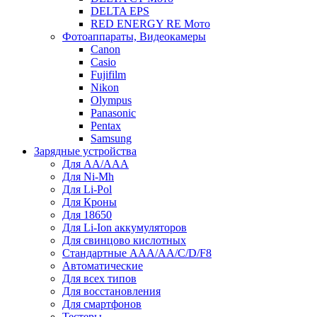
DELTA EPS
RED ENERGY RE Мото
Фотоаппараты, Видеокамеры
Canon
Casio
Fujifilm
Nikon
Olympus
Panasonic
Pentax
Samsung
Зарядные устройства
Для AA/AAA
Для Ni-Mh
Для Li-Pol
Для Кроны
Для 18650
Для Li-Ion аккумуляторов
Для свинцово кислотных
Стандартные ААА/АА/С/D/F8
Автоматические
Для всех типов
Для восстановления
Для смартфонов
Тестеры