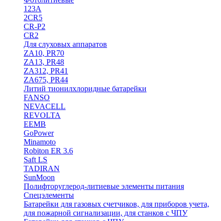
123A
2CR5
CR-P2
CR2
Для слуховых аппаратов
ZA10, PR70
ZA13, PR48
ZA312, PR41
ZA675, PR44
Литий тионилхлоридные батарейки
FANSO
NEVACELL
REVOLTA
EEMB
GoPower
Minamoto
Robiton ER 3.6
Saft LS
TADIRAN
SunMoon
Полифторуглерод-литиевые элементы питания
Спецэлементы
Батарейки для газовых счетчиков, для приборов учета,
для пожарной сигнализации, для станков с ЧПУ