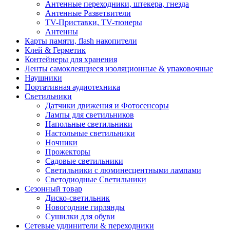
Антенные переходники, штекера, гнезда
Антенные Разветвители
TV-Приставки, TV-тюнеры
Антенны
Карты памяти, flash накопители
Клей & Герметик
Контейнеры для хранения
Ленты самоклеящиеся изоляционные & упаковочные
Наушники
Портативная аудиотехника
Светильники
Датчики движения и Фотосенсоры
Лампы для светильников
Напольные светильники
Настольные светильники
Ночники
Прожекторы
Садовые светильники
Светильники с люминесцентными лампами
Светодиодные Светильники
Сезонный товар
Диско-светильник
Новогодние гирлянды
Сушилки для обуви
Сетевые удлинители & переходники