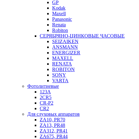
GP
Kodak
Maxell
Panasonic
Renata
Robiton
СЕРЯБРЯНО-ЦИНКОВЫЕ ЧАСОВЫЕ
SEIZAIKEN
ANSMANN
ENERGIZER
MAXELL
RENATA
ROBITON
SONY
VARTA
Фотолитиевые
123A
2CR5
CR-P2
CR2
Для слуховых аппаратов
ZA10, PR70
ZA13, PR48
ZA312, PR41
ZA675, PR44