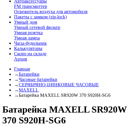
Автоаксессуары
FM трансмиттер
Освежитель воздуха для автомобиля
Пакеты с замком (zip-lock)
Умный дом
Умный сетевой фильтр
Умная розетка
Умная лампа
Часы-будильник
Калькуляторы
Скоро на складе
Архив
Главная
→
Батарейки
→
Часовые батарейки
→
СЕРЯБРЯНО-ЦИНКОВЫЕ ЧАСОВЫЕ
→
MAXELL
→
Батарейка MAXELL SR920W 370 S920H-SG6
Батарейка MAXELL SR920W
370 S920H-SG6