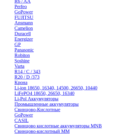
R6 / AA
Perfeo
GoPower
FUJITSU
Ansmann
Camelion
Duracell
Energizer
GP
Panasonic
Robiton
Soshine
Varta
R14 / C / 343
R20 / D /373
Крона
Li-ion 18650, 16340, 14500, 26650, 10440
LiFePO4 18650, 26650, 16340
Li-Pol Аккумуляторы
Промышленные аккумуляторы
Свинцово-Кислотные
GoPower
CASIL
Свинцово кислотные аккумуляторы MNB
Cвинцово-кислотный MM