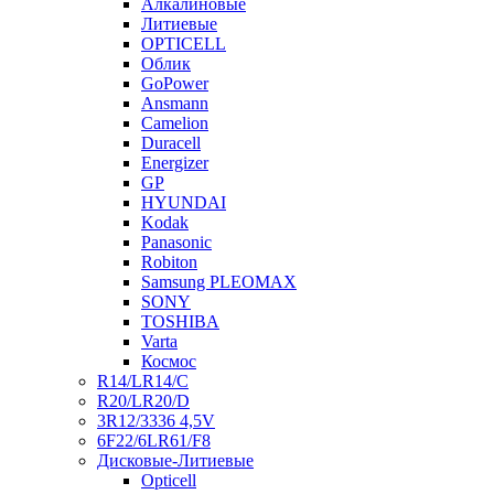
Алкалиновые
Литиевые
OPTICELL
Облик
GoPower
Ansmann
Camelion
Duracell
Energizer
GP
HYUNDAI
Kodak
Panasonic
Robiton
Samsung PLEOMAX
SONY
TOSHIBA
Varta
Космос
R14/LR14/C
R20/LR20/D
3R12/3336 4,5V
6F22/6LR61/F8
Дисковые-Литиевые
Opticell