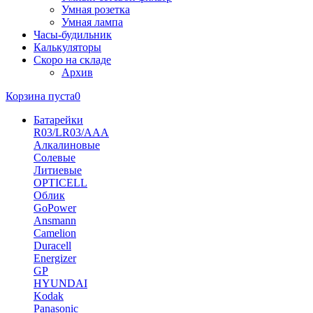
Умная розетка
Умная лампа
Часы-будильник
Калькуляторы
Скоро на складе
Архив
Корзина пуста
0
Батарейки
R03/LR03/AAA
Алкалиновые
Солевые
Литиевые
OPTICELL
Облик
GoPower
Ansmann
Camelion
Duracell
Energizer
GP
HYUNDAI
Kodak
Panasonic