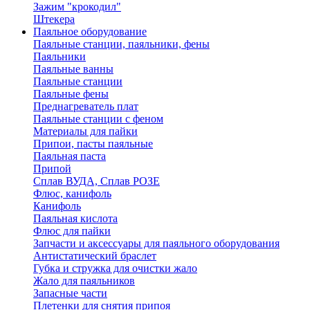
Зажим "крокодил"
Штекера
Паяльное оборудование
Паяльные станции, паяльники, фены
Паяльники
Паяльные ванны
Паяльные станции
Паяльные фены
Преднагреватель плат
Паяльные станции с феном
Материалы для пайки
Припои, пасты паяльные
Паяльная паста
Припой
Сплав ВУДА, Сплав РОЗЕ
Флюс, канифоль
Канифоль
Паяльная кислота
Флюс для пайки
Запчасти и аксессуары для паяльного оборудования
Антистатический браслет
Губка и стружка для очистки жало
Жало для паяльников
Запасные части
Плетенки для снятия припоя