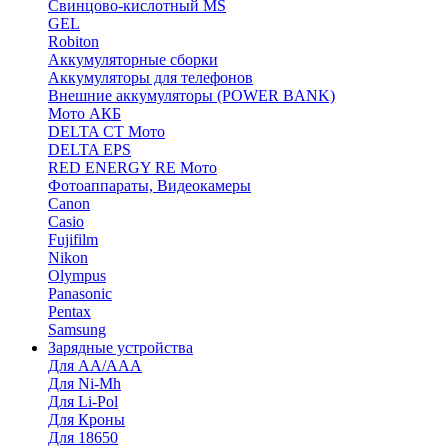
Cвинцово-кислотный MS
GEL
Robiton
Аккумуляторные сборки
Аккумуляторы для телефонов
Внешние аккумуляторы (POWER BANK)
Мото АКБ
DELTA CT Мото
DELTA EPS
RED ENERGY RE Мото
Фотоаппараты, Видеокамеры
Canon
Casio
Fujifilm
Nikon
Olympus
Panasonic
Pentax
Samsung
Зарядные устройства
Для AA/AAA
Для Ni-Mh
Для Li-Pol
Для Кроны
Для 18650