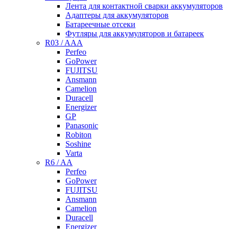
Лента для контактной сварки аккумуляторов
Адаптеры для аккумуляторов
Батареечные отсеки
Футляры для аккумуляторов и батареек
R03 / AAA
Perfeo
GoPower
FUJITSU
Ansmann
Camelion
Duracell
Energizer
GP
Panasonic
Robiton
Soshine
Varta
R6 / AA
Perfeo
GoPower
FUJITSU
Ansmann
Camelion
Duracell
Energizer