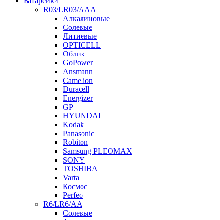
Батарейки
R03/LR03/AAA
Алкалиновые
Солевые
Литиевые
OPTICELL
Облик
GoPower
Ansmann
Camelion
Duracell
Energizer
GP
HYUNDAI
Kodak
Panasonic
Robiton
Samsung PLEOMAX
SONY
TOSHIBA
Varta
Космос
Perfeo
R6/LR6/AA
Солевые