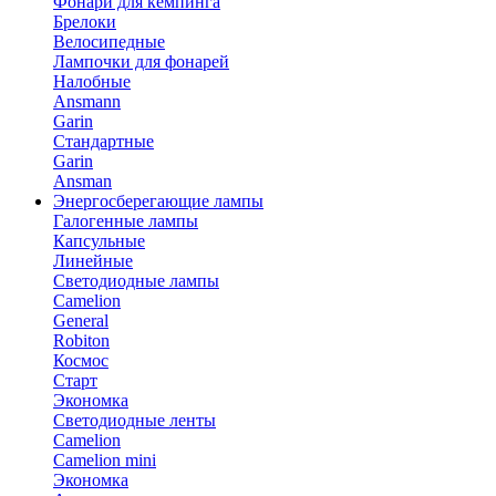
Фонари для кемпинга
Брелоки
Велосипедные
Лампочки для фонарей
Налобные
Ansmann
Garin
Стандартные
Garin
Ansman
Энергосберегающие лампы
Галогенные лампы
Капсульные
Линейные
Светодиодные лампы
Camelion
General
Robiton
Космос
Старт
Экономка
Светодиодные ленты
Camelion
Camelion mini
Экономка