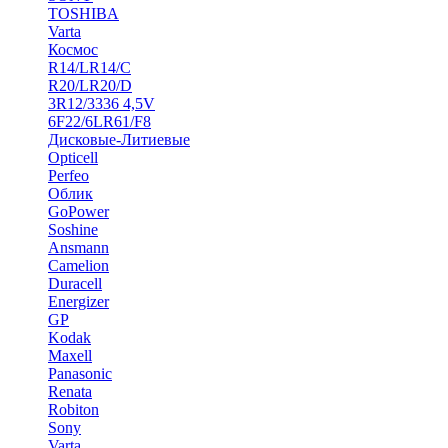
TOSHIBA
Varta
Космос
R14/LR14/C
R20/LR20/D
3R12/3336 4,5V
6F22/6LR61/F8
Дисковые-Литиевые
Opticell
Perfeo
Облик
GoPower
Soshine
Ansmann
Camelion
Duracell
Energizer
GP
Kodak
Maxell
Panasonic
Renata
Robiton
Sony
Varta