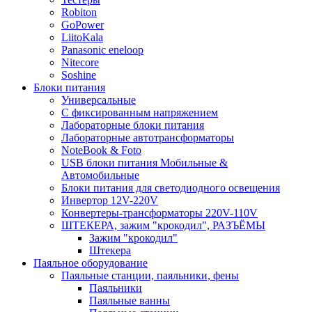
Robiton
GoPower
LiitoKala
Panasonic eneloop
Nitecore
Soshine
Блоки питания
Универсальные
C фиксированным напряжением
Лабораторные блоки питания
Лабораторные автотрансформаторы
NoteBook & Foto
USB блоки питания Мобильные &
Автомобильные
Блоки питания для светодиодного освещения
Инвертор 12V-220V
Конвертеры-трансформаторы 220V-110V
ШТЕКЕРА, зажим "крокодил", РАЗЪЁМЫ
Зажим "крокодил"
Штекера
Паяльное оборудование
Паяльные станции, паяльники, фены
Паяльники
Паяльные ванны