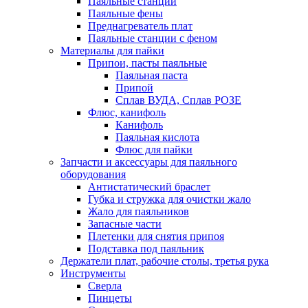
Паяльные станции
Паяльные фены
Преднагреватель плат
Паяльные станции с феном
Материалы для пайки
Припои, пасты паяльные
Паяльная паста
Припой
Сплав ВУДА, Сплав РОЗЕ
Флюс, канифоль
Канифоль
Паяльная кислота
Флюс для пайки
Запчасти и аксессуары для паяльного
оборудования
Антистатический браслет
Губка и стружка для очистки жало
Жало для паяльников
Запасные части
Плетенки для снятия припоя
Подставка под паяльник
Держатели плат, рабочие столы, третья рука
Инструменты
Сверла
Пинцеты