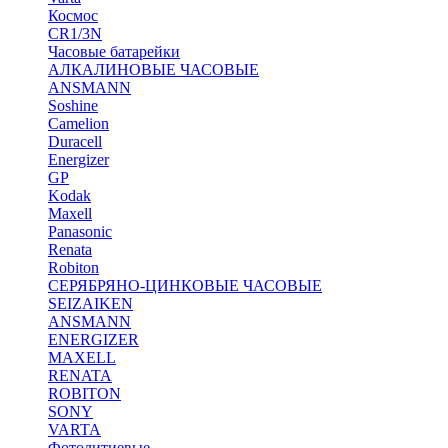
Космос
CR1/3N
Часовые батарейки
АЛКАЛИНОВЫЕ ЧАСОВЫЕ
ANSMANN
Soshine
Camelion
Duracell
Energizer
GP
Kodak
Maxell
Panasonic
Renata
Robiton
СЕРЯБРЯНО-ЦИНКОВЫЕ ЧАСОВЫЕ
SEIZAIKEN
ANSMANN
ENERGIZER
MAXELL
RENATA
ROBITON
SONY
VARTA
Фотолитиевые