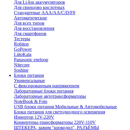
Для Li-Ion аккумуляторов
Для свинцово кислотных
Стандартные ААА/АА/С/D/F8
Автоматические
Для всех типов
Для восстановления
Для смартфонов
Тестеры
Robiton
GoPower
LiitoKala
Panasonic eneloop
Nitecore
Soshine
Блоки питания
Универсальные
C фиксированным напряжением
Лабораторные блоки питания
Лабораторные автотрансформаторы
NoteBook & Foto
USB блоки питания Мобильные & Автомобильные
Блоки питания для светодиодного освещения
Инвертор 12V-220V
Конвертеры-трансформаторы 220V-110V
ШТЕКЕРА, зажим "крокодил", РАЗЪЁМЫ