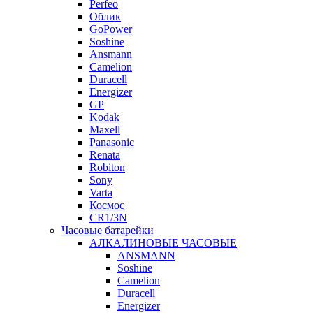
Perfeo
Облик
GoPower
Soshine
Ansmann
Camelion
Duracell
Energizer
GP
Kodak
Maxell
Panasonic
Renata
Robiton
Sony
Varta
Космос
CR1/3N
Часовые батарейки
АЛКАЛИНОВЫЕ ЧАСОВЫЕ
ANSMANN
Soshine
Camelion
Duracell
Energizer