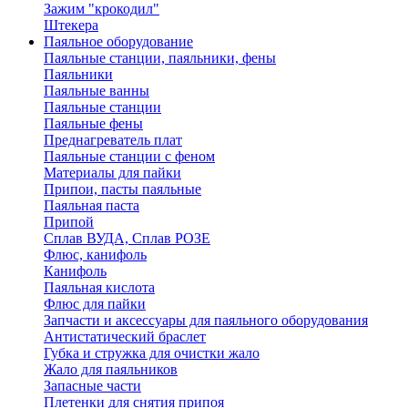
Зажим "крокодил"
Штекера
Паяльное оборудование
Паяльные станции, паяльники, фены
Паяльники
Паяльные ванны
Паяльные станции
Паяльные фены
Преднагреватель плат
Паяльные станции с феном
Материалы для пайки
Припои, пасты паяльные
Паяльная паста
Припой
Сплав ВУДА, Сплав РОЗЕ
Флюс, канифоль
Канифоль
Паяльная кислота
Флюс для пайки
Запчасти и аксессуары для паяльного оборудования
Антистатический браслет
Губка и стружка для очистки жало
Жало для паяльников
Запасные части
Плетенки для снятия припоя