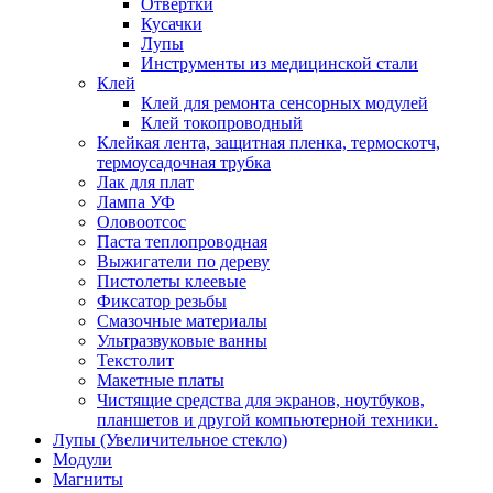
Отвертки
Кусачки
Лупы
Инструменты из медицинской стали
Клей
Клей для ремонта сенсорных модулей
Клей токопроводный
Клейкая лента, защитная пленка, термоскотч,
термоусадочная трубка
Лак для плат
Лампа УФ
Оловоотсос
Паста теплопроводная
Выжигатели по дереву
Пистолеты клеевые
Фиксатор резьбы
Смазочные материалы
Ультразвуковые ванны
Текстолит
Макетные платы
Чистящие средства для экранов, ноутбуков,
планшетов и другой компьютерной техники.
Лупы (Увеличительное стекло)
Модули
Магниты