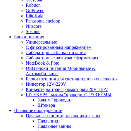
Robiton
GoPower
LiitoKala
Panasonic eneloop
Nitecore
Soshine
Блоки питания
Универсальные
C фиксированным напряжением
Лабораторные блоки питания
Лабораторные автотрансформаторы
NoteBook & Foto
USB блоки питания Мобильные &
Автомобильные
Блоки питания для светодиодного освещения
Инвертор 12V-220V
Конвертеры-трансформаторы 220V-110V
ШТЕКЕРА, зажим "крокодил", РАЗЪЁМЫ
Зажим "крокодил"
Штекера
Паяльное оборудование
Паяльные станции, паяльники, фены
Паяльники
Паяльные ванны