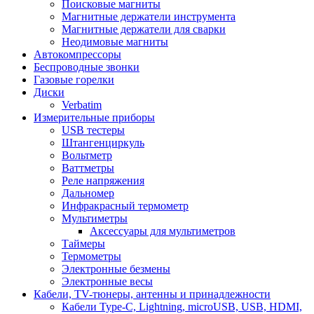
Поисковые магниты
Магнитные держатели инструмента
Магнитные держатели для сварки
Неодимовые магниты
Автокомпрессоры
Беспроводные звонки
Газовые горелки
Диски
Verbatim
Измерительные приборы
USB тестеры
Штангенциркуль
Вольтметр
Ваттметры
Реле напряжения
Дальномер
Инфракрасный термометр
Мультиметры
Аксессуары для мультиметров
Таймеры
Термометры
Электронные безмены
Электронные весы
Кабели, TV-тюнеры, антенны и принадлежности
Кабели Type-C, Lightning, microUSB, USB, HDMI,