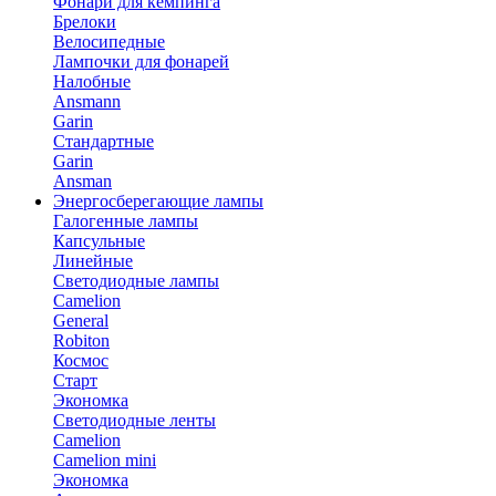
Фонари для кемпинга
Брелоки
Велосипедные
Лампочки для фонарей
Налобные
Ansmann
Garin
Стандартные
Garin
Ansman
Энергосберегающие лампы
Галогенные лампы
Капсульные
Линейные
Светодиодные лампы
Camelion
General
Robiton
Космос
Старт
Экономка
Светодиодные ленты
Camelion
Camelion mini
Экономка