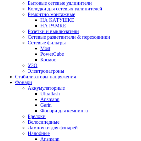
Бытовые сетевые удлинители
Колодки для сетевых удлинителей
Ремонтно-монтажные
НА КАТУШКЕ
НА РАМКЕ
Розетки и выключатели
Сетевые разветвители & переходники
Сетевые фильтры
Most
PowerCube
Космос
УЗО
Электропатроны
Стабилизаторы напряжения
Фонари
Аккумуляторные
Ultraflash
Ansmann
Garin
Фонари для кемпинга
Брелоки
Велосипедные
Лампочки для фонарей
Налобные
Ansmann