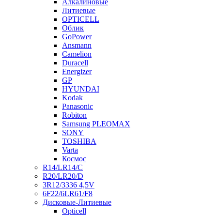
Алкалиновые
Литиевые
OPTICELL
Облик
GoPower
Ansmann
Camelion
Duracell
Energizer
GP
HYUNDAI
Kodak
Panasonic
Robiton
Samsung PLEOMAX
SONY
TOSHIBA
Varta
Космос
R14/LR14/C
R20/LR20/D
3R12/3336 4,5V
6F22/6LR61/F8
Дисковые-Литиевые
Opticell