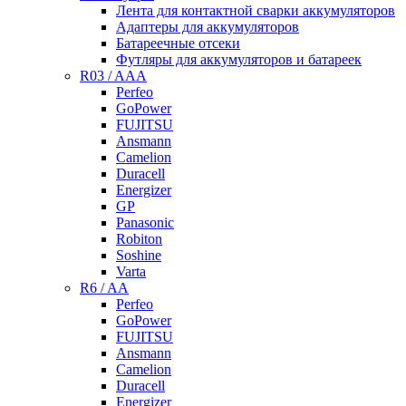
Лента для контактной сварки аккумуляторов
Адаптеры для аккумуляторов
Батареечные отсеки
Футляры для аккумуляторов и батареек
R03 / AAA
Perfeo
GoPower
FUJITSU
Ansmann
Camelion
Duracell
Energizer
GP
Panasonic
Robiton
Soshine
Varta
R6 / AA
Perfeo
GoPower
FUJITSU
Ansmann
Camelion
Duracell
Energizer