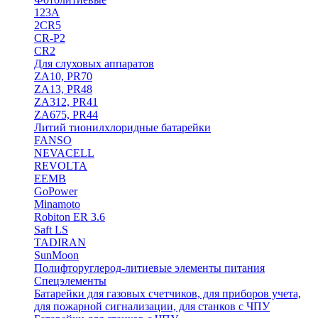
123A
2CR5
CR-P2
CR2
Для слуховых аппаратов
ZA10, PR70
ZA13, PR48
ZA312, PR41
ZA675, PR44
Литий тионилхлоридные батарейки
FANSO
NEVACELL
REVOLTA
EEMB
GoPower
Minamoto
Robiton ER 3.6
Saft LS
TADIRAN
SunMoon
Полифторуглерод-литиевые элементы питания
Спецэлементы
Батарейки для газовых счетчиков, для приборов учета,
для пожарной сигнализации, для станков с ЧПУ