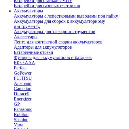
Батарейки для станков с ЧПУ
Батарейки для газовых счетчиков
Аккумуляторы
Аккумуляторы с лепестковыми выводами под пайку.
Аккумуляторы для сборок к аккумуляторному
инструменту.
Аккумуляторы для электроинструментов
Аксессуары
Лента для контактной сварки аккумуляторов
Адаптеры для аккумуляторов
Батареечные отсеки
Футляры для аккумуляторов и батареек
R03 / AAA
Perfeo
GoPower
FUJITSU
Ansmann
Camelion
Duracell
Energizer
GP
Panasonic
Robiton
Soshine
Varta