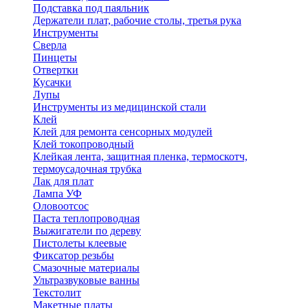
Подставка под паяльник
Держатели плат, рабочие столы, третья рука
Инструменты
Сверла
Пинцеты
Отвертки
Кусачки
Лупы
Инструменты из медицинской стали
Клей
Клей для ремонта сенсорных модулей
Клей токопроводный
Клейкая лента, защитная пленка, термоскотч,
термоусадочная трубка
Лак для плат
Лампа УФ
Оловоотсос
Паста теплопроводная
Выжигатели по дереву
Пистолеты клеевые
Фиксатор резьбы
Смазочные материалы
Ультразвуковые ванны
Текстолит
Макетные платы