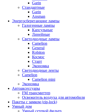
Garin
Стандартные
Garin
Ansman
Энергосберегающие лампы
Галогенные лампы
Капсульные
Линейные
Светодиодные лампы
Camelion
General
Robiton
Космос
Старт
Экономка
Светодиодные ленты
Camelion
Camelion mini
Экономка
Автоаксессуары
FM трансмиттер
Освежитель воздуха для автомобиля
Пакеты с замком (zip-lock)
Умный дом
Умный сетевой фильтр