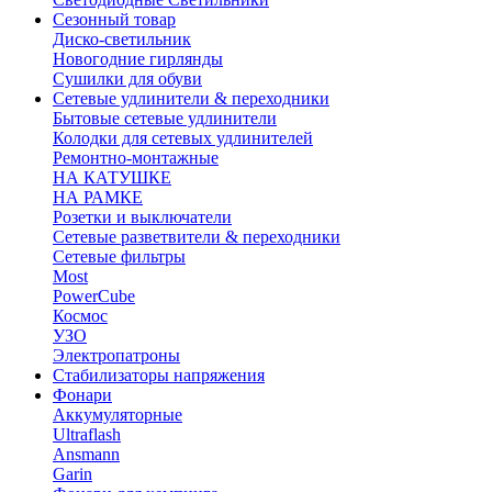
Сезонный товар
Диско-светильник
Новогодние гирлянды
Сушилки для обуви
Сетевые удлинители & переходники
Бытовые сетевые удлинители
Колодки для сетевых удлинителей
Ремонтно-монтажные
НА КАТУШКЕ
НА РАМКЕ
Розетки и выключатели
Сетевые разветвители & переходники
Сетевые фильтры
Most
PowerCube
Космос
УЗО
Электропатроны
Стабилизаторы напряжения
Фонари
Аккумуляторные
Ultraflash
Ansmann
Garin