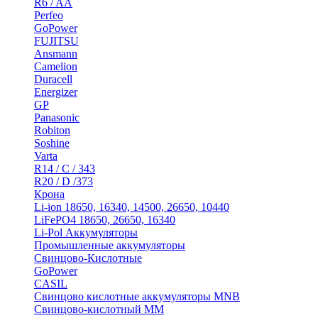
R6 / AA
Perfeo
GoPower
FUJITSU
Ansmann
Camelion
Duracell
Energizer
GP
Panasonic
Robiton
Soshine
Varta
R14 / C / 343
R20 / D /373
Крона
Li-ion 18650, 16340, 14500, 26650, 10440
LiFePO4 18650, 26650, 16340
Li-Pol Аккумуляторы
Промышленные аккумуляторы
Свинцово-Кислотные
GoPower
CASIL
Свинцово кислотные аккумуляторы MNB
Cвинцово-кислотный MM