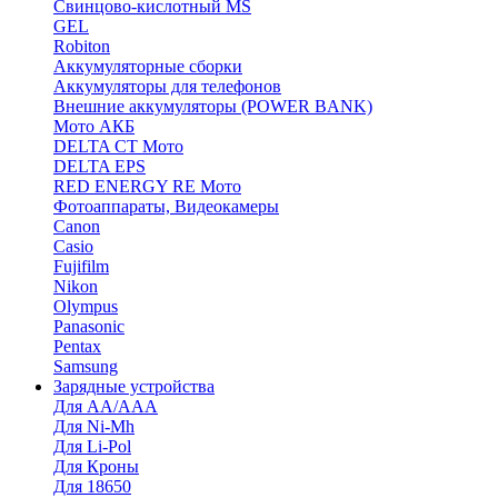
Cвинцово-кислотный MS
GEL
Robiton
Аккумуляторные сборки
Аккумуляторы для телефонов
Внешние аккумуляторы (POWER BANK)
Мото АКБ
DELTA CT Мото
DELTA EPS
RED ENERGY RE Мото
Фотоаппараты, Видеокамеры
Canon
Casio
Fujifilm
Nikon
Olympus
Panasonic
Pentax
Samsung
Зарядные устройства
Для AA/AAA
Для Ni-Mh
Для Li-Pol
Для Кроны
Для 18650