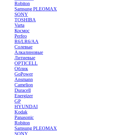
Robiton
Samsung PLEOMAX
SONY
TOSHIBA
Varta
Космос
Perfeo
R6/LR6/AA
Солевые
Алкалиновые
Литиевые
OPTICELL
Облик
GoPower
Ansmann
Camelion
Duracell
Energizer
GP
HYUNDAI
Kodak
Panasonic
Robiton
Samsung PLEOMAX
SONY