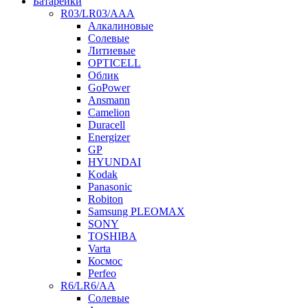
Батарейки
R03/LR03/AAA
Алкалиновые
Солевые
Литиевые
OPTICELL
Облик
GoPower
Ansmann
Camelion
Duracell
Energizer
GP
HYUNDAI
Kodak
Panasonic
Robiton
Samsung PLEOMAX
SONY
TOSHIBA
Varta
Космос
Perfeo
R6/LR6/AA
Солевые