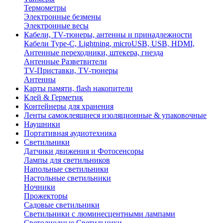
Термометры
Электронные безмены
Электронные весы
Кабели, TV-тюнеры, антенны и принадлежности
Кабели Type-C, Lightning, microUSB, USB, HDMI,
Антенные переходники, штекера, гнезда
Антенные Разветвители
TV-Приставки, TV-тюнеры
Антенны
Карты памяти, flash накопители
Клей & Герметик
Контейнеры для хранения
Ленты самоклеящиеся изоляционные & упаковочные
Наушники
Портативная аудиотехника
Светильники
Датчики движения и Фотосенсоры
Лампы для светильников
Напольные светильники
Настольные светильники
Ночники
Прожекторы
Садовые светильники
Светильники с люминесцентными лампами
Светодиодные Светильники