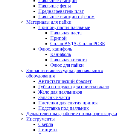
Паяльные станции
Паяльные фены
Преднагреватель плат
Паяльные станции с феном
Материалы для пайки
Припои, пасты паяльные
Паяльная паста
Припой
Сплав ВУДА, Сплав РОЗЕ
Флюс, канифоль
Канифоль
Паяльная кислота
Флюс для пайки
Запчасти и аксессуары для паяльного
оборудования
Антистатический браслет
Губка и стружка для очистки жало
Жало для паяльников
Запасные части
Плетенки для снятия припоя
Подставка под паяльник
Держатели плат, рабочие столы, третья рука
Инструменты
Сверла
Пинцеты