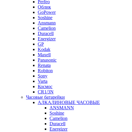
Perfeo
Облик
GoPower
Soshine
Ansmann
Camelion
Duracell
Energizer
GP
Kodak
Maxell
Panasonic
Renata
Robiton
Sony
Varta
Космос
CR1/3N
Часовые батарейки
АЛКАЛИНОВЫЕ ЧАСОВЫЕ
ANSMANN
Soshine
Camelion
Duracell
Energizer