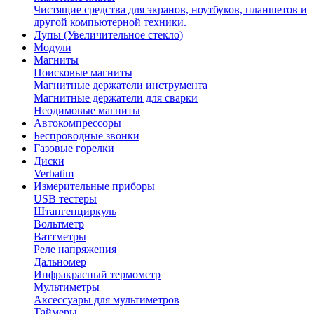
Чистящие средства для экранов, ноутбуков, планшетов и
другой компьютерной техники.
Лупы (Увеличительное стекло)
Модули
Магниты
Поисковые магниты
Магнитные держатели инструмента
Магнитные держатели для сварки
Неодимовые магниты
Автокомпрессоры
Беспроводные звонки
Газовые горелки
Диски
Verbatim
Измерительные приборы
USB тестеры
Штангенциркуль
Вольтметр
Ваттметры
Реле напряжения
Дальномер
Инфракрасный термометр
Мультиметры
Аксессуары для мультиметров
Таймеры