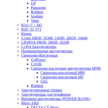
GP
Panasonic
Robiton
Soshine
Varta
R14 / C / 343
R20 / D /373
Крона
Li-ion 18650, 16340, 14500, 26650, 10440
LiFePO4 18650, 26650, 16340
Li-Pol Аккумуляторы
Промышленные аккумуляторы
Свинцово-Кислотные
GoPower
CASIL
Свинцово кислотные аккумуляторы MNB
Cвинцово-кислотный MM
Cвинцово-кислотный MS
GEL
Robiton
Аккумуляторные сборки
Аккумуляторы для телефонов
Внешние аккумуляторы (POWER BANK)
Мото АКБ
DELTA CT Мото