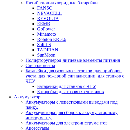
Литий тионилхлоридные батарейки
FANSO
NEVACELL
REVOLTA
EEMB
GoPower
Minamoto
Robiton ER 3.6
Saft LS
TADIRAN
SunMoon
Полифторуглерод-литиевые элементы питания
Спецэлементы
Батарейки для газовых счетчиков, для приборов
учета, для пожарной сигнализации, для станков с
ЧПУ
Батарейки для станков с ЧПУ
Батарейки для газовых счетчиков
Аккумуляторы
Аккумуляторы с лепестковыми выводами под
пайку.
Аккумуляторы для сборок к аккумуляторному
инструменту.
Аккумуляторы для электроинструментов
Аксессуары