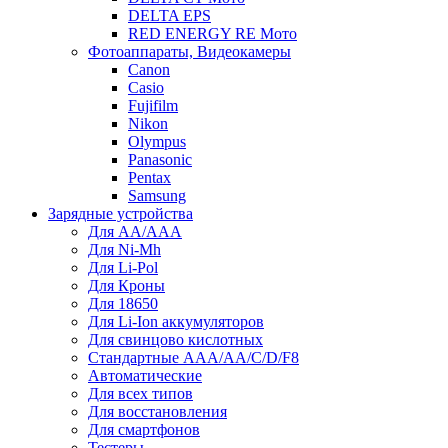
DELTA EPS
RED ENERGY RE Мото
Фотоаппараты, Видеокамеры
Canon
Casio
Fujifilm
Nikon
Olympus
Panasonic
Pentax
Samsung
Зарядные устройства
Для AA/AAA
Для Ni-Mh
Для Li-Pol
Для Кроны
Для 18650
Для Li-Ion аккумуляторов
Для свинцово кислотных
Стандартные ААА/АА/С/D/F8
Автоматические
Для всех типов
Для восстановления
Для смартфонов
Тестеры