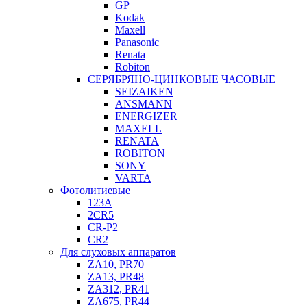
GP
Kodak
Maxell
Panasonic
Renata
Robiton
СЕРЯБРЯНО-ЦИНКОВЫЕ ЧАСОВЫЕ
SEIZAIKEN
ANSMANN
ENERGIZER
MAXELL
RENATA
ROBITON
SONY
VARTA
Фотолитиевые
123A
2CR5
CR-P2
CR2
Для слуховых аппаратов
ZA10, PR70
ZA13, PR48
ZA312, PR41
ZA675, PR44