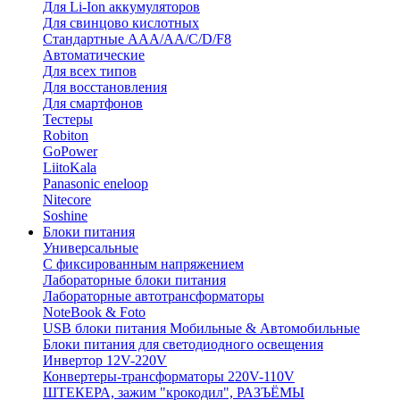
Для Li-Ion аккумуляторов
Для свинцово кислотных
Стандартные ААА/АА/С/D/F8
Автоматические
Для всех типов
Для восстановления
Для смартфонов
Тестеры
Robiton
GoPower
LiitoKala
Panasonic eneloop
Nitecore
Soshine
Блоки питания
Универсальные
C фиксированным напряжением
Лабораторные блоки питания
Лабораторные автотрансформаторы
NoteBook & Foto
USB блоки питания Мобильные & Автомобильные
Блоки питания для светодиодного освещения
Инвертор 12V-220V
Конвертеры-трансформаторы 220V-110V
ШТЕКЕРА, зажим "крокодил", РАЗЪЁМЫ