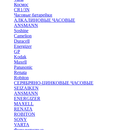
Космос
CR1/3N
Часовые батарейки
АЛКАЛИНОВЫЕ ЧАСОВЫЕ
ANSMANN
Soshine
Camelion
Duracell
Energizer
GP
Kodak
Maxell
Panasonic
Renata
Robiton
СЕРЯБРЯНО-ЦИНКОВЫЕ ЧАСОВЫЕ
SEIZAIKEN
ANSMANN
ENERGIZER
MAXELL
RENATA
ROBITON
SONY
VARTA
Фотолитиевые