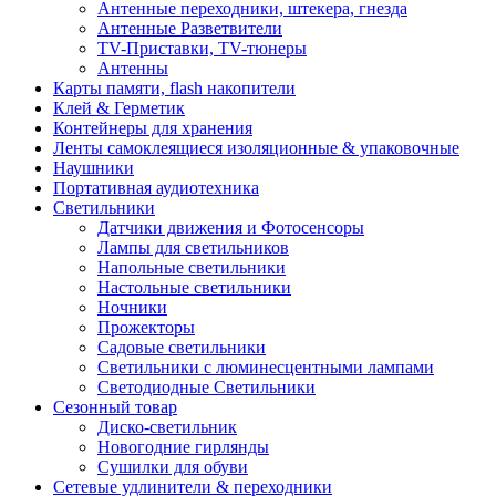
Антенные переходники, штекера, гнезда
Антенные Разветвители
TV-Приставки, TV-тюнеры
Антенны
Карты памяти, flash накопители
Клей & Герметик
Контейнеры для хранения
Ленты самоклеящиеся изоляционные & упаковочные
Наушники
Портативная аудиотехника
Светильники
Датчики движения и Фотосенсоры
Лампы для светильников
Напольные светильники
Настольные светильники
Ночники
Прожекторы
Садовые светильники
Светильники с люминесцентными лампами
Светодиодные Светильники
Сезонный товар
Диско-светильник
Новогодние гирлянды
Сушилки для обуви
Сетевые удлинители & переходники