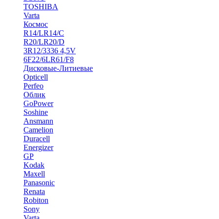
TOSHIBA
Varta
Космос
R14/LR14/C
R20/LR20/D
3R12/3336 4,5V
6F22/6LR61/F8
Дисковые-Литиевые
Opticell
Perfeo
Облик
GoPower
Soshine
Ansmann
Camelion
Duracell
Energizer
GP
Kodak
Maxell
Panasonic
Renata
Robiton
Sony
Varta