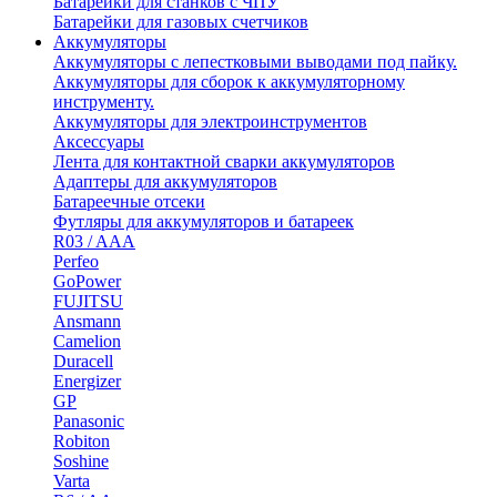
Батарейки для станков с ЧПУ
Батарейки для газовых счетчиков
Аккумуляторы
Аккумуляторы с лепестковыми выводами под пайку.
Аккумуляторы для сборок к аккумуляторному
инструменту.
Аккумуляторы для электроинструментов
Аксессуары
Лента для контактной сварки аккумуляторов
Адаптеры для аккумуляторов
Батареечные отсеки
Футляры для аккумуляторов и батареек
R03 / AAA
Perfeo
GoPower
FUJITSU
Ansmann
Camelion
Duracell
Energizer
GP
Panasonic
Robiton
Soshine
Varta