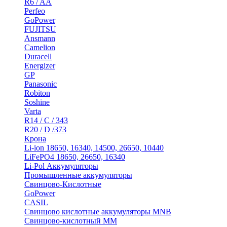
R6 / AA
Perfeo
GoPower
FUJITSU
Ansmann
Camelion
Duracell
Energizer
GP
Panasonic
Robiton
Soshine
Varta
R14 / C / 343
R20 / D /373
Крона
Li-ion 18650, 16340, 14500, 26650, 10440
LiFePO4 18650, 26650, 16340
Li-Pol Аккумуляторы
Промышленные аккумуляторы
Свинцово-Кислотные
GoPower
CASIL
Свинцово кислотные аккумуляторы MNB
Cвинцово-кислотный MM