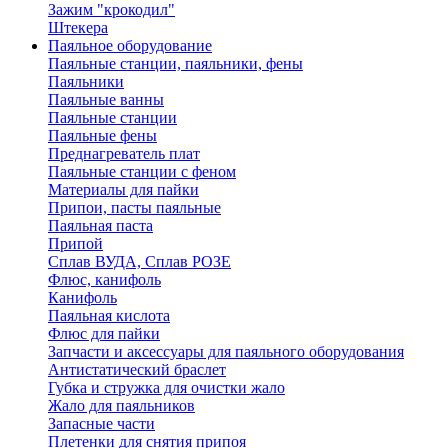
Зажим "крокодил"
Штекера
Паяльное оборудование
Паяльные станции, паяльники, фены
Паяльники
Паяльные ванны
Паяльные станции
Паяльные фены
Преднагреватель плат
Паяльные станции с феном
Материалы для пайки
Припои, пасты паяльные
Паяльная паста
Припой
Сплав ВУДА, Сплав РОЗЕ
Флюс, канифоль
Канифоль
Паяльная кислота
Флюс для пайки
Запчасти и аксессуары для паяльного оборудования
Антистатический браслет
Губка и стружка для очистки жало
Жало для паяльников
Запасные части
Плетенки для снятия припоя