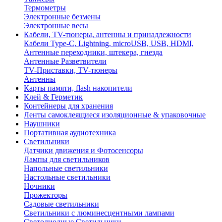
Термометры
Электронные безмены
Электронные весы
Кабели, TV-тюнеры, антенны и принадлежности
Кабели Type-C, Lightning, microUSB, USB, HDMI,
Антенные переходники, штекера, гнезда
Антенные Разветвители
TV-Приставки, TV-тюнеры
Антенны
Карты памяти, flash накопители
Клей & Герметик
Контейнеры для хранения
Ленты самоклеящиеся изоляционные & упаковочные
Наушники
Портативная аудиотехника
Светильники
Датчики движения и Фотосенсоры
Лампы для светильников
Напольные светильники
Настольные светильники
Ночники
Прожекторы
Садовые светильники
Светильники с люминесцентными лампами
Светодиодные Светильники