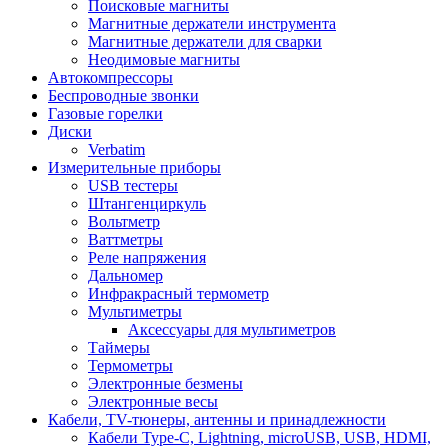
Поисковые магниты
Магнитные держатели инструмента
Магнитные держатели для сварки
Неодимовые магниты
Автокомпрессоры
Беспроводные звонки
Газовые горелки
Диски
Verbatim
Измерительные приборы
USB тестеры
Штангенциркуль
Вольтметр
Ваттметры
Реле напряжения
Дальномер
Инфракрасный термометр
Мультиметры
Аксессуары для мультиметров
Таймеры
Термометры
Электронные безмены
Электронные весы
Кабели, TV-тюнеры, антенны и принадлежности
Кабели Type-C, Lightning, microUSB, USB, HDMI,