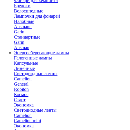
Фонари для кемпинга
Брелоки
Велосипедные
Лампочки для фонарей
Налобные
Ansmann
Garin
Стандартные
Garin
Ansman
Энергосберегающие лампы
Галогенные лампы
Капсульные
Линейные
Светодиодные лампы
Camelion
General
Robiton
Космос
Старт
Экономка
Светодиодные ленты
Camelion
Camelion mini
Экономка