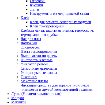
Отвертки
Кусачки
Лупы
Инструменты из медицинской стали
Клей
Клей для ремонта сенсорных модулей
Клей токопроводный
Клейкая лента, защитная пленка, термоскотч,
термоусадочная трубка
Лак для плат
Лампа УФ
Оловоотсос
Паста теплопроводная
Выжигатели по дереву
Пистолеты клеевые
Фиксатор резьбы
Смазочные материалы
Ультразвуковые ванны
Текстолит
Макетные платы
Чистящие средства для экранов, ноутбуков,
планшетов и другой компьютерной техники.
Лупы (Увеличительное стекло)
Модули
Магниты