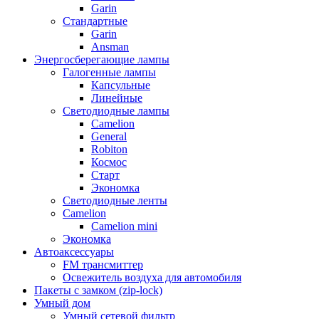
Garin
Стандартные
Garin
Ansman
Энергосберегающие лампы
Галогенные лампы
Капсульные
Линейные
Светодиодные лампы
Camelion
General
Robiton
Космос
Старт
Экономка
Светодиодные ленты
Camelion
Camelion mini
Экономка
Автоаксессуары
FM трансмиттер
Освежитель воздуха для автомобиля
Пакеты с замком (zip-lock)
Умный дом
Умный сетевой фильтр