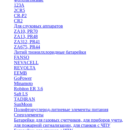
123A
2CR5
CR-P2
CR2
Для слуховых аппаратов
ZA10, PR70
ZA13, PR48
ZA312, PR41
ZA675, PR44
Литий тионилхлоридные батарейки
FANSO
NEVACELL
REVOLTA
EEMB
GoPower
Minamoto
Robiton ER 3.6
Saft LS
TADIRAN
SunMoon
Полифторуглерод-литиевые элементы питания
Спецэлементы
Батарейки для газовых счетчиков, для приборов учета,
для пожарной сигнализации, для станков с ЧПУ