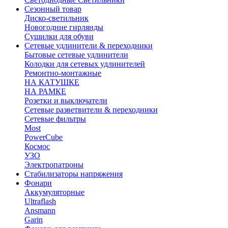
Сезонный товар
Диско-светильник
Новогодние гирлянды
Сушилки для обуви
Сетевые удлинители & переходники
Бытовые сетевые удлинители
Колодки для сетевых удлинителей
Ремонтно-монтажные
НА КАТУШКЕ
НА РАМКЕ
Розетки и выключатели
Сетевые разветвители & переходники
Сетевые фильтры
Most
PowerCube
Космос
УЗО
Электропатроны
Стабилизаторы напряжения
Фонари
Аккумуляторные
Ultraflash
Ansmann
Garin