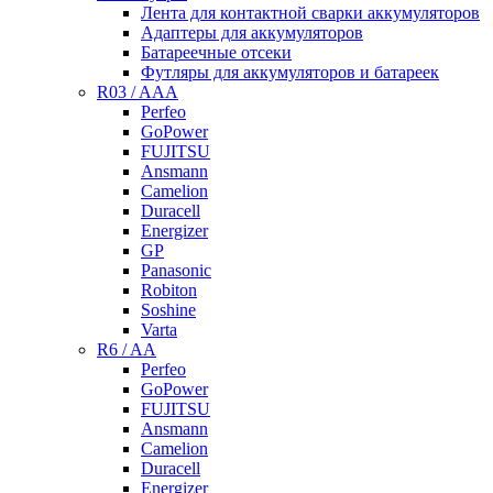
Лента для контактной сварки аккумуляторов
Адаптеры для аккумуляторов
Батареечные отсеки
Футляры для аккумуляторов и батареек
R03 / AAA
Perfeo
GoPower
FUJITSU
Ansmann
Camelion
Duracell
Energizer
GP
Panasonic
Robiton
Soshine
Varta
R6 / AA
Perfeo
GoPower
FUJITSU
Ansmann
Camelion
Duracell
Energizer