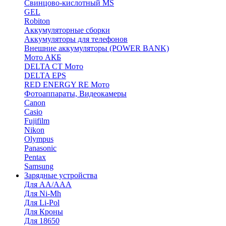
Cвинцово-кислотный MS
GEL
Robiton
Аккумуляторные сборки
Аккумуляторы для телефонов
Внешние аккумуляторы (POWER BANK)
Мото АКБ
DELTA CT Мото
DELTA EPS
RED ENERGY RE Мото
Фотоаппараты, Видеокамеры
Canon
Casio
Fujifilm
Nikon
Olympus
Panasonic
Pentax
Samsung
Зарядные устройства
Для AA/AAA
Для Ni-Mh
Для Li-Pol
Для Кроны
Для 18650