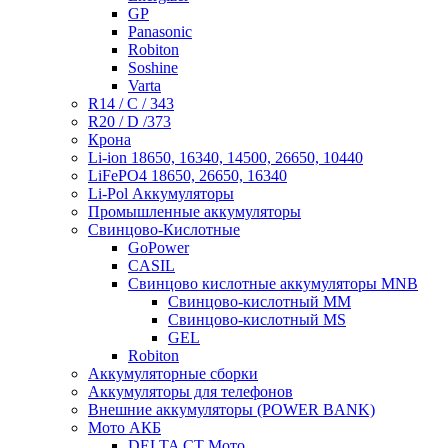
GP
Panasonic
Robiton
Soshine
Varta
R14 / C / 343
R20 / D /373
Крона
Li-ion 18650, 16340, 14500, 26650, 10440
LiFePO4 18650, 26650, 16340
Li-Pol Аккумуляторы
Промышленные аккумуляторы
Свинцово-Кислотные
GoPower
CASIL
Свинцово кислотные аккумуляторы MNB
Cвинцово-кислотный MM
Cвинцово-кислотный MS
GEL
Robiton
Аккумуляторные сборки
Аккумуляторы для телефонов
Внешние аккумуляторы (POWER BANK)
Мото АКБ
DELTA CT Мото