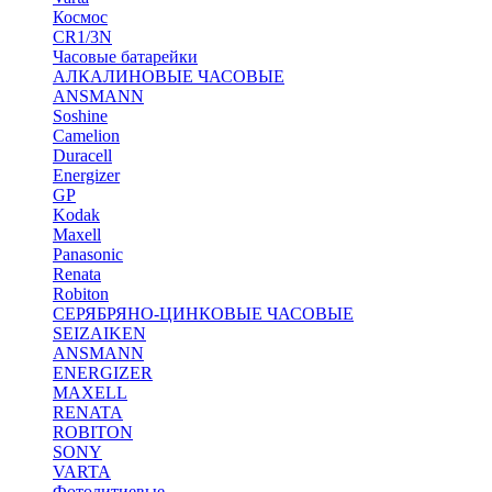
Космос
CR1/3N
Часовые батарейки
АЛКАЛИНОВЫЕ ЧАСОВЫЕ
ANSMANN
Soshine
Camelion
Duracell
Energizer
GP
Kodak
Maxell
Panasonic
Renata
Robiton
СЕРЯБРЯНО-ЦИНКОВЫЕ ЧАСОВЫЕ
SEIZAIKEN
ANSMANN
ENERGIZER
MAXELL
RENATA
ROBITON
SONY
VARTA
Фотолитиевые