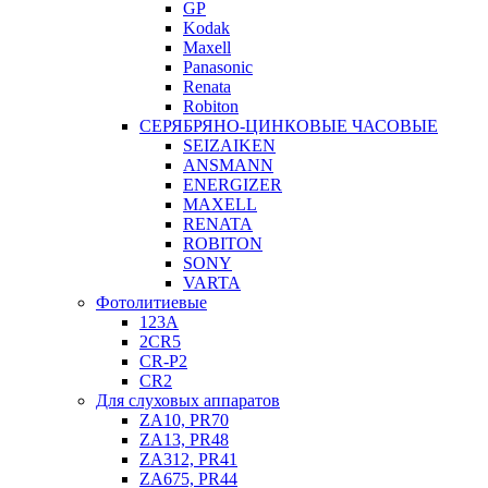
GP
Kodak
Maxell
Panasonic
Renata
Robiton
СЕРЯБРЯНО-ЦИНКОВЫЕ ЧАСОВЫЕ
SEIZAIKEN
ANSMANN
ENERGIZER
MAXELL
RENATA
ROBITON
SONY
VARTA
Фотолитиевые
123A
2CR5
CR-P2
CR2
Для слуховых аппаратов
ZA10, PR70
ZA13, PR48
ZA312, PR41
ZA675, PR44