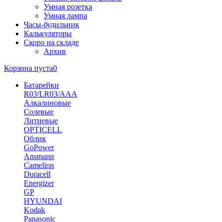
Умная розетка
Умная лампа
Часы-будильник
Калькуляторы
Скоро на складе
Архив
Корзина пуста
0
Батарейки
R03/LR03/AAA
Алкалиновые
Солевые
Литиевые
OPTICELL
Облик
GoPower
Ansmann
Camelion
Duracell
Energizer
GP
HYUNDAI
Kodak
Panasonic