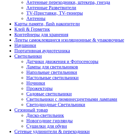
Антенные переходники, штекера, гнезда
Антенные Разветвители
TV-Приставки, TV-тюнеры
Антенны
Карты памяти, flash накопители
Клей & Герметик
Контейнеры для хранения
Ленты самоклеящиеся изоляционные & упаковочные
Наушники
Портативная аудиотехника
Светильники
Датчики движения и Фотосенсоры
Лампы для светильников
Напольные светильники
Настольные светильники
Ночники
Прожекторы
Садовые светильники
Светильники с люминесцентными лампами
Светодиодные Светильники
Сезонный товар
Диско-светильник
Новогодние гирлянды
Сушилки для обуви
Сетевые удлинители & переходники