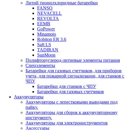
Литий тионилхлоридные батарейки
FANSO
NEVACELL
REVOLTA
EEMB
GoPower
Minamoto
Robiton ER 3.6
Saft LS
TADIRAN
SunMoon
Полифторуглерод-литиевые элементы питания
Спецэлементы
Батарейки для газовых счетчиков, для приборов
учета, для пожарной сигнализации, для станков с
ЧПУ
Батарейки для станков с ЧПУ
Батарейки для газовых счетчиков
Аккумуляторы
Аккумуляторы с лепестковыми выводами под
пайку.
Аккумуляторы для сборок к аккумуляторному
инструменту.
Аккумуляторы для электроинструментов
Аксессуары