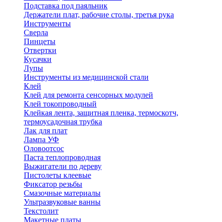
Подставка под паяльник
Держатели плат, рабочие столы, третья рука
Инструменты
Сверла
Пинцеты
Отвертки
Кусачки
Лупы
Инструменты из медицинской стали
Клей
Клей для ремонта сенсорных модулей
Клей токопроводный
Клейкая лента, защитная пленка, термоскотч,
термоусадочная трубка
Лак для плат
Лампа УФ
Оловоотсос
Паста теплопроводная
Выжигатели по дереву
Пистолеты клеевые
Фиксатор резьбы
Смазочные материалы
Ультразвуковые ванны
Текстолит
Макетные платы