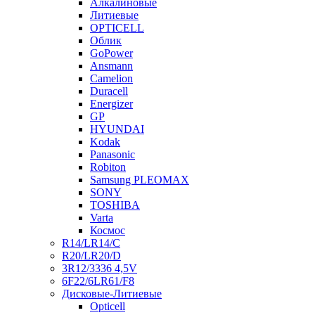
Алкалиновые
Литиевые
OPTICELL
Облик
GoPower
Ansmann
Camelion
Duracell
Energizer
GP
HYUNDAI
Kodak
Panasonic
Robiton
Samsung PLEOMAX
SONY
TOSHIBA
Varta
Космос
R14/LR14/C
R20/LR20/D
3R12/3336 4,5V
6F22/6LR61/F8
Дисковые-Литиевые
Opticell