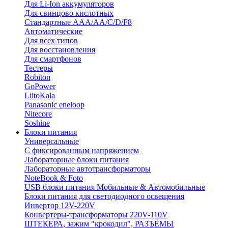
Для Li-Ion аккумуляторов
Для свинцово кислотных
Стандартные ААА/АА/С/D/F8
Автоматические
Для всех типов
Для восстановления
Для смартфонов
Тестеры
Robiton
GoPower
LiitoKala
Panasonic eneloop
Nitecore
Soshine
Блоки питания
Универсальные
C фиксированным напряжением
Лабораторные блоки питания
Лабораторные автотрансформаторы
NoteBook & Foto
USB блоки питания Мобильные & Автомобильные
Блоки питания для светодиодного освещения
Инвертор 12V-220V
Конвертеры-трансформаторы 220V-110V
ШТЕКЕРА, зажим "крокодил", РАЗЪЁМЫ