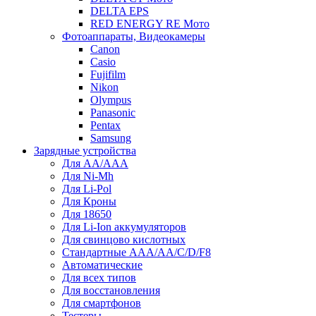
DELTA EPS
RED ENERGY RE Мото
Фотоаппараты, Видеокамеры
Canon
Casio
Fujifilm
Nikon
Olympus
Panasonic
Pentax
Samsung
Зарядные устройства
Для AA/AAA
Для Ni-Mh
Для Li-Pol
Для Кроны
Для 18650
Для Li-Ion аккумуляторов
Для свинцово кислотных
Стандартные ААА/АА/С/D/F8
Автоматические
Для всех типов
Для восстановления
Для смартфонов
Тестеры