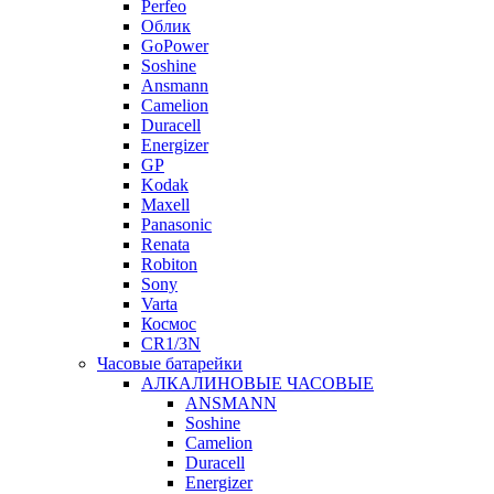
Perfeo
Облик
GoPower
Soshine
Ansmann
Camelion
Duracell
Energizer
GP
Kodak
Maxell
Panasonic
Renata
Robiton
Sony
Varta
Космос
CR1/3N
Часовые батарейки
АЛКАЛИНОВЫЕ ЧАСОВЫЕ
ANSMANN
Soshine
Camelion
Duracell
Energizer