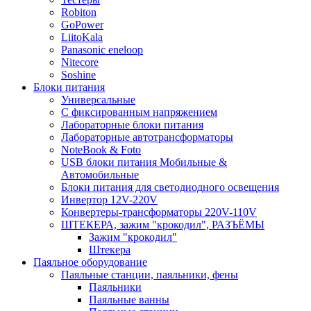
Robiton
GoPower
LiitoKala
Panasonic eneloop
Nitecore
Soshine
Блоки питания
Универсальные
C фиксированным напряжением
Лабораторные блоки питания
Лабораторные автотрансформаторы
NoteBook & Foto
USB блоки питания Мобильные &
Автомобильные
Блоки питания для светодиодного освещения
Инвертор 12V-220V
Конвертеры-трансформаторы 220V-110V
ШТЕКЕРА, зажим "крокодил", РАЗЪЁМЫ
Зажим "крокодил"
Штекера
Паяльное оборудование
Паяльные станции, паяльники, фены
Паяльники
Паяльные ванны