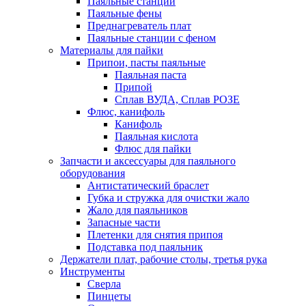
Паяльные станции
Паяльные фены
Преднагреватель плат
Паяльные станции с феном
Материалы для пайки
Припои, пасты паяльные
Паяльная паста
Припой
Сплав ВУДА, Сплав РОЗЕ
Флюс, канифоль
Канифоль
Паяльная кислота
Флюс для пайки
Запчасти и аксессуары для паяльного
оборудования
Антистатический браслет
Губка и стружка для очистки жало
Жало для паяльников
Запасные части
Плетенки для снятия припоя
Подставка под паяльник
Держатели плат, рабочие столы, третья рука
Инструменты
Сверла
Пинцеты