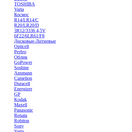
TOSHIBA
Varta
Космос
R14/LR14/C
R20/LR20/D
3R12/3336 4,5V
6F22/6LR61/F8
Дисковые-Литиевые
Opticell
Perfeo
Облик
GoPower
Soshine
Ansmann
Camelion
Duracell
Energizer
GP
Kodak
Maxell
Panasonic
Renata
Robiton
Sony
Varta