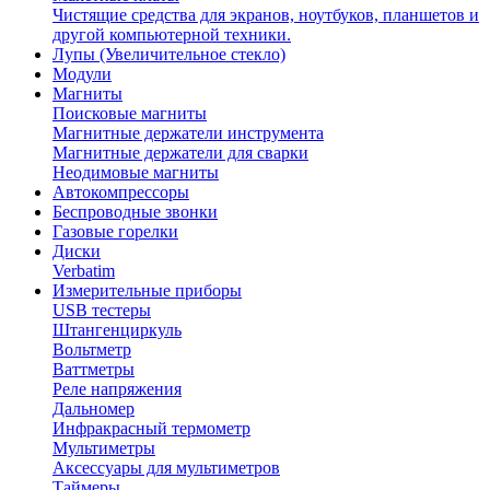
Чистящие средства для экранов, ноутбуков, планшетов и
другой компьютерной техники.
Лупы (Увеличительное стекло)
Модули
Магниты
Поисковые магниты
Магнитные держатели инструмента
Магнитные держатели для сварки
Неодимовые магниты
Автокомпрессоры
Беспроводные звонки
Газовые горелки
Диски
Verbatim
Измерительные приборы
USB тестеры
Штангенциркуль
Вольтметр
Ваттметры
Реле напряжения
Дальномер
Инфракрасный термометр
Мультиметры
Аксессуары для мультиметров
Таймеры