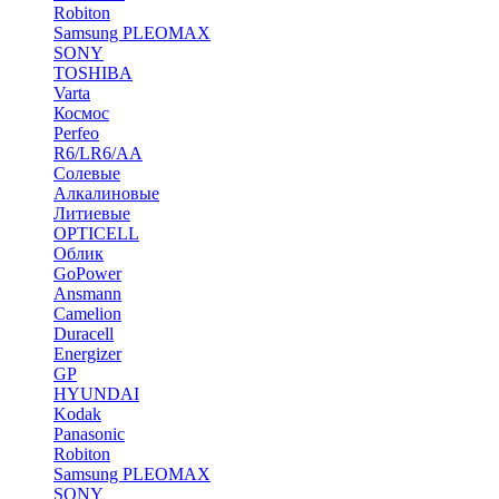
Robiton
Samsung PLEOMAX
SONY
TOSHIBA
Varta
Космос
Perfeo
R6/LR6/AA
Солевые
Алкалиновые
Литиевые
OPTICELL
Облик
GoPower
Ansmann
Camelion
Duracell
Energizer
GP
HYUNDAI
Kodak
Panasonic
Robiton
Samsung PLEOMAX
SONY