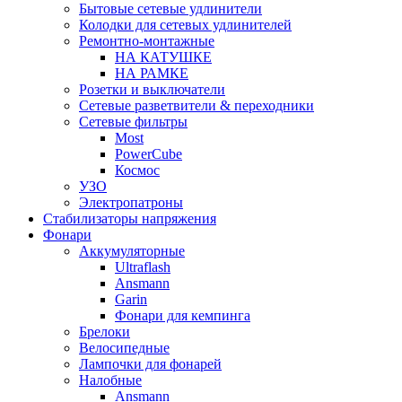
Бытовые сетевые удлинители
Колодки для сетевых удлинителей
Ремонтно-монтажные
НА КАТУШКЕ
НА РАМКЕ
Розетки и выключатели
Сетевые разветвители & переходники
Сетевые фильтры
Most
PowerCube
Космос
УЗО
Электропатроны
Стабилизаторы напряжения
Фонари
Аккумуляторные
Ultraflash
Ansmann
Garin
Фонари для кемпинга
Брелоки
Велосипедные
Лампочки для фонарей
Налобные
Ansmann