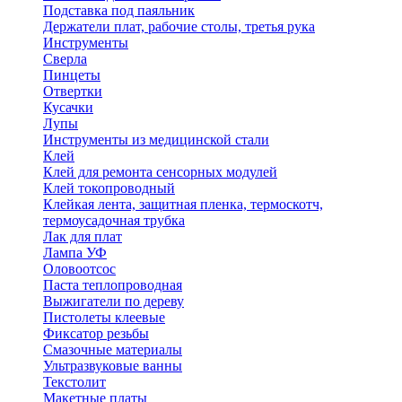
Подставка под паяльник
Держатели плат, рабочие столы, третья рука
Инструменты
Сверла
Пинцеты
Отвертки
Кусачки
Лупы
Инструменты из медицинской стали
Клей
Клей для ремонта сенсорных модулей
Клей токопроводный
Клейкая лента, защитная пленка, термоскотч,
термоусадочная трубка
Лак для плат
Лампа УФ
Оловоотсос
Паста теплопроводная
Выжигатели по дереву
Пистолеты клеевые
Фиксатор резьбы
Смазочные материалы
Ультразвуковые ванны
Текстолит
Макетные платы