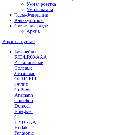
Умная розетка
Умная лампа
Часы-будильник
Калькуляторы
Скоро на складе
Архив
Корзина пуста
0
Батарейки
R03/LR03/AAA
Алкалиновые
Солевые
Литиевые
OPTICELL
Облик
GoPower
Ansmann
Camelion
Duracell
Energizer
GP
HYUNDAI
Kodak
Panasonic