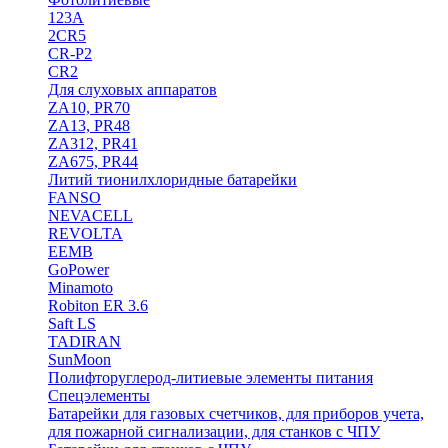
123A
2CR5
CR-P2
CR2
Для слуховых аппаратов
ZA10, PR70
ZA13, PR48
ZA312, PR41
ZA675, PR44
Литий тионилхлоридные батарейки
FANSO
NEVACELL
REVOLTA
EEMB
GoPower
Minamoto
Robiton ER 3.6
Saft LS
TADIRAN
SunMoon
Полифторуглерод-литиевые элементы питания
Спецэлементы
Батарейки для газовых счетчиков, для приборов учета,
для пожарной сигнализации, для станков с ЧПУ