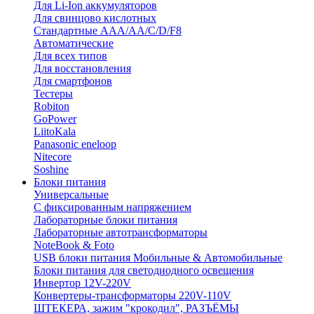
Для Li-Ion аккумуляторов
Для свинцово кислотных
Стандартные ААА/АА/С/D/F8
Автоматические
Для всех типов
Для восстановления
Для смартфонов
Тестеры
Robiton
GoPower
LiitoKala
Panasonic eneloop
Nitecore
Soshine
Блоки питания
Универсальные
C фиксированным напряжением
Лабораторные блоки питания
Лабораторные автотрансформаторы
NoteBook & Foto
USB блоки питания Мобильные & Автомобильные
Блоки питания для светодиодного освещения
Инвертор 12V-220V
Конвертеры-трансформаторы 220V-110V
ШТЕКЕРА, зажим "крокодил", РАЗЪЁМЫ