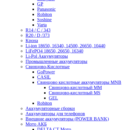
GP
Panasonic
Robiton
Soshine
Varta
R14 / C / 343
R20 / D /373
Крона
Li-ion 18650, 16340, 14500, 26650, 10440
LiFePO4 18650, 26650, 16340
Li-Pol Аккумуляторы
Промышленные аккумуляторы
Свинцово-Кислотные
GoPower
CASIL
Свинцово кислотные аккумуляторы MNB
Cвинцово-кислотный MM
Cвинцово-кислотный MS
GEL
Robiton
Аккумуляторные сборки
Аккумуляторы для телефонов
Внешние аккумуляторы (POWER BANK)
Мото АКБ
DELTA CT Мото