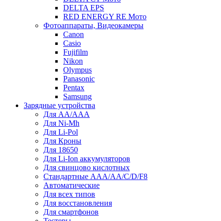
DELTA EPS
RED ENERGY RE Мото
Фотоаппараты, Видеокамеры
Canon
Casio
Fujifilm
Nikon
Olympus
Panasonic
Pentax
Samsung
Зарядные устройства
Для AA/AAA
Для Ni-Mh
Для Li-Pol
Для Кроны
Для 18650
Для Li-Ion аккумуляторов
Для свинцово кислотных
Стандартные ААА/АА/С/D/F8
Автоматические
Для всех типов
Для восстановления
Для смартфонов
Тестеры