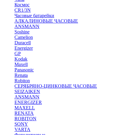
Космос
CR1/3N
Часовые батарейки
АЛКАЛИНОВЫЕ ЧАСОВЫЕ
ANSMANN
Soshine
Camelion
Duracell
Energizer
GP
Kodak
Maxell
Panasonic
Renata
Robiton
СЕРЯБРЯНО-ЦИНКОВЫЕ ЧАСОВЫЕ
SEIZAIKEN
ANSMANN
ENERGIZER
MAXELL
RENATA
ROBITON
SONY
VARTA
Фотолитиевые