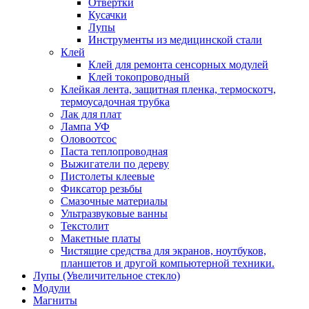
Отвертки
Кусачки
Лупы
Инструменты из медицинской стали
Клей
Клей для ремонта сенсорных модулей
Клей токопроводный
Клейкая лента, защитная пленка, термоскотч,
термоусадочная трубка
Лак для плат
Лампа УФ
Оловоотсос
Паста теплопроводная
Выжигатели по дереву
Пистолеты клеевые
Фиксатор резьбы
Смазочные материалы
Ультразвуковые ванны
Текстолит
Макетные платы
Чистящие средства для экранов, ноутбуков,
планшетов и другой компьютерной техники.
Лупы (Увеличительное стекло)
Модули
Магниты