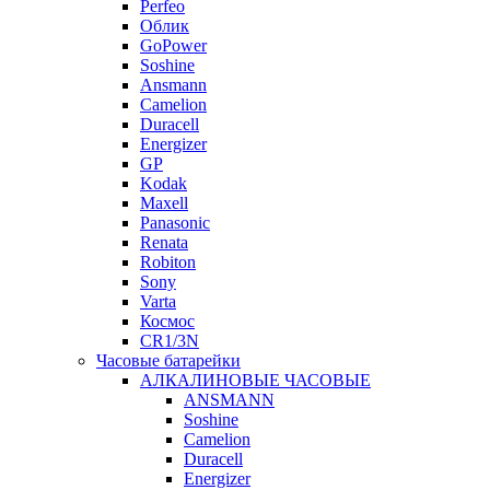
Perfeo
Облик
GoPower
Soshine
Ansmann
Camelion
Duracell
Energizer
GP
Kodak
Maxell
Panasonic
Renata
Robiton
Sony
Varta
Космос
CR1/3N
Часовые батарейки
АЛКАЛИНОВЫЕ ЧАСОВЫЕ
ANSMANN
Soshine
Camelion
Duracell
Energizer