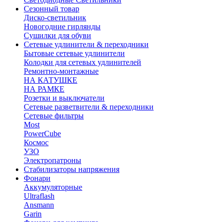
Сезонный товар
Диско-светильник
Новогодние гирлянды
Сушилки для обуви
Сетевые удлинители & переходники
Бытовые сетевые удлинители
Колодки для сетевых удлинителей
Ремонтно-монтажные
НА КАТУШКЕ
НА РАМКЕ
Розетки и выключатели
Сетевые разветвители & переходники
Сетевые фильтры
Most
PowerCube
Космос
УЗО
Электропатроны
Стабилизаторы напряжения
Фонари
Аккумуляторные
Ultraflash
Ansmann
Garin