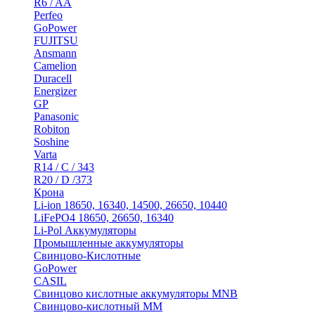
R6 / AA
Perfeo
GoPower
FUJITSU
Ansmann
Camelion
Duracell
Energizer
GP
Panasonic
Robiton
Soshine
Varta
R14 / C / 343
R20 / D /373
Крона
Li-ion 18650, 16340, 14500, 26650, 10440
LiFePO4 18650, 26650, 16340
Li-Pol Аккумуляторы
Промышленные аккумуляторы
Свинцово-Кислотные
GoPower
CASIL
Свинцово кислотные аккумуляторы MNB
Cвинцово-кислотный MM