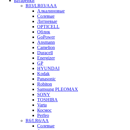
Батарейки
R03/LR03/AAA
Алкалиновые
Солевые
Литиевые
OPTICELL
Облик
GoPower
Ansmann
Camelion
Duracell
Energizer
GP
HYUNDAI
Kodak
Panasonic
Robiton
Samsung PLEOMAX
SONY
TOSHIBA
Varta
Космос
Perfeo
R6/LR6/AA
Солевые