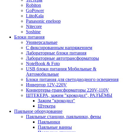
Robiton
GoPower
LiitoKala
Panasonic eneloop
Nitecore
Soshine
Блоки питания
Универсальные
C фиксированным напряжением
Лабораторные блоки питания
Лабораторные автотрансформаторы
NoteBook & Foto
USB блоки питания Мобильные &
Автомобильные
Блоки питания для светодиодного освещения
Инвертор 12V-220V
Конвертеры-трансформаторы 220V-110V
ШТЕКЕРА, зажим "крокодил", РАЗЪЁМЫ
Зажим "крокодил"
Штекера
Паяльное оборудование
Паяльные станции, паяльники, фены
Паяльники
Паяльные ванны