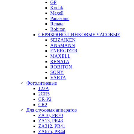
GP
Kodak
Maxell
Panasonic
Renata
Robiton
СЕРЯБРЯНО-ЦИНКОВЫЕ ЧАСОВЫЕ
SEIZAIKEN
ANSMANN
ENERGIZER
MAXELL
RENATA
ROBITON
SONY
VARTA
Фотолитиевые
123A
2CR5
CR-P2
CR2
Для слуховых аппаратов
ZA10, PR70
ZA13, PR48
ZA312, PR41
ZA675, PR44