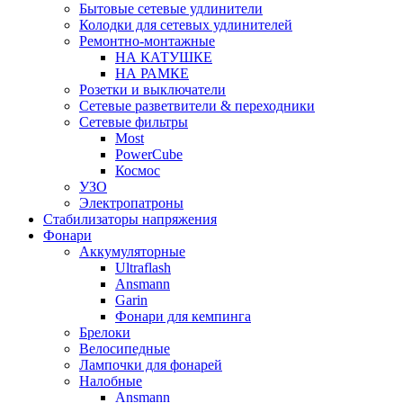
Бытовые сетевые удлинители
Колодки для сетевых удлинителей
Ремонтно-монтажные
НА КАТУШКЕ
НА РАМКЕ
Розетки и выключатели
Сетевые разветвители & переходники
Сетевые фильтры
Most
PowerCube
Космос
УЗО
Электропатроны
Стабилизаторы напряжения
Фонари
Аккумуляторные
Ultraflash
Ansmann
Garin
Фонари для кемпинга
Брелоки
Велосипедные
Лампочки для фонарей
Налобные
Ansmann