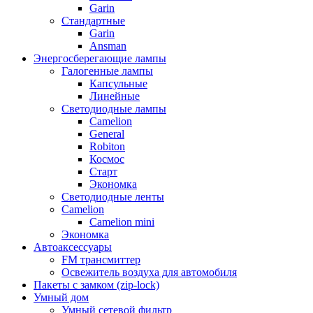
Garin
Стандартные
Garin
Ansman
Энергосберегающие лампы
Галогенные лампы
Капсульные
Линейные
Светодиодные лампы
Camelion
General
Robiton
Космос
Старт
Экономка
Светодиодные ленты
Camelion
Camelion mini
Экономка
Автоаксессуары
FM трансмиттер
Освежитель воздуха для автомобиля
Пакеты с замком (zip-lock)
Умный дом
Умный сетевой фильтр