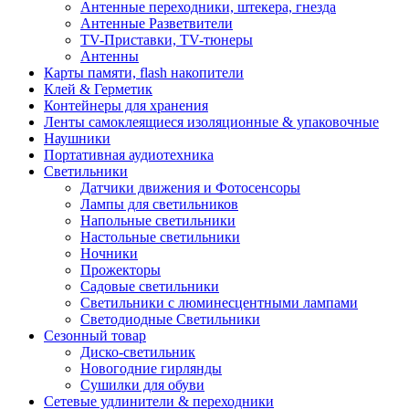
Антенные переходники, штекера, гнезда
Антенные Разветвители
TV-Приставки, TV-тюнеры
Антенны
Карты памяти, flash накопители
Клей & Герметик
Контейнеры для хранения
Ленты самоклеящиеся изоляционные & упаковочные
Наушники
Портативная аудиотехника
Светильники
Датчики движения и Фотосенсоры
Лампы для светильников
Напольные светильники
Настольные светильники
Ночники
Прожекторы
Садовые светильники
Светильники с люминесцентными лампами
Светодиодные Светильники
Сезонный товар
Диско-светильник
Новогодние гирлянды
Сушилки для обуви
Сетевые удлинители & переходники