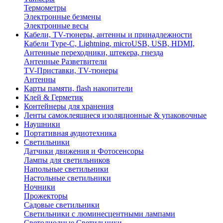
Термометры
Электронные безмены
Электронные весы
Кабели, TV-тюнеры, антенны и принадлежности
Кабели Type-C, Lightning, microUSB, USB, HDMI,
Антенные переходники, штекера, гнезда
Антенные Разветвители
TV-Приставки, TV-тюнеры
Антенны
Карты памяти, flash накопители
Клей & Герметик
Контейнеры для хранения
Ленты самоклеящиеся изоляционные & упаковочные
Наушники
Портативная аудиотехника
Светильники
Датчики движения и Фотосенсоры
Лампы для светильников
Напольные светильники
Настольные светильники
Ночники
Прожекторы
Садовые светильники
Светильники с люминесцентными лампами
Светодиодные Светильники