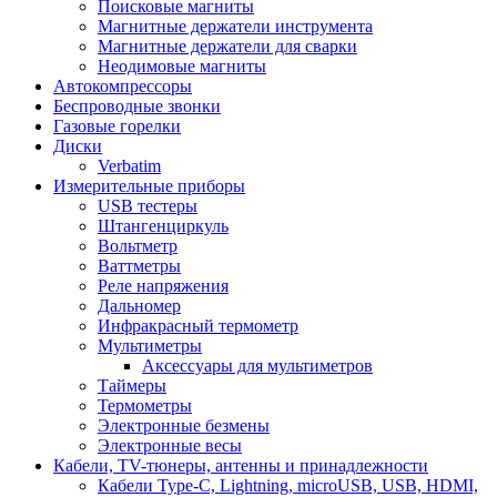
Поисковые магниты
Магнитные держатели инструмента
Магнитные держатели для сварки
Неодимовые магниты
Автокомпрессоры
Беспроводные звонки
Газовые горелки
Диски
Verbatim
Измерительные приборы
USB тестеры
Штангенциркуль
Вольтметр
Ваттметры
Реле напряжения
Дальномер
Инфракрасный термометр
Мультиметры
Аксессуары для мультиметров
Таймеры
Термометры
Электронные безмены
Электронные весы
Кабели, TV-тюнеры, антенны и принадлежности
Кабели Type-C, Lightning, microUSB, USB, HDMI,