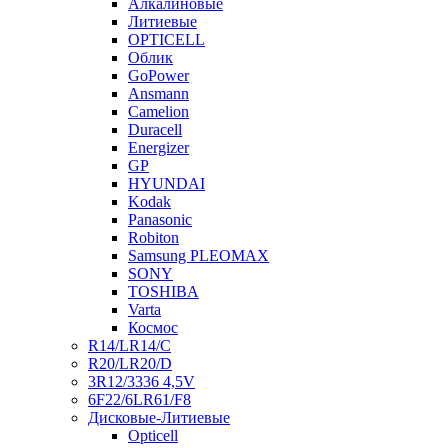
Алкалиновые
Литиевые
OPTICELL
Облик
GoPower
Ansmann
Camelion
Duracell
Energizer
GP
HYUNDAI
Kodak
Panasonic
Robiton
Samsung PLEOMAX
SONY
TOSHIBA
Varta
Космос
R14/LR14/C
R20/LR20/D
3R12/3336 4,5V
6F22/6LR61/F8
Дисковые-Литиевые
Opticell