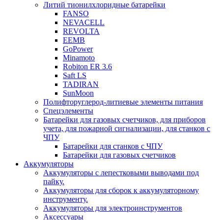
Литий тионилхлоридные батарейки
FANSO
NEVACELL
REVOLTA
EEMB
GoPower
Minamoto
Robiton ER 3.6
Saft LS
TADIRAN
SunMoon
Полифторуглерод-литиевые элементы питания
Спецэлементы
Батарейки для газовых счетчиков, для приборов
учета, для пожарной сигнализации, для станков с
ЧПУ
Батарейки для станков с ЧПУ
Батарейки для газовых счетчиков
Аккумуляторы
Аккумуляторы с лепестковыми выводами под
пайку.
Аккумуляторы для сборок к аккумуляторному
инструменту.
Аккумуляторы для электроинструментов
Аксессуары