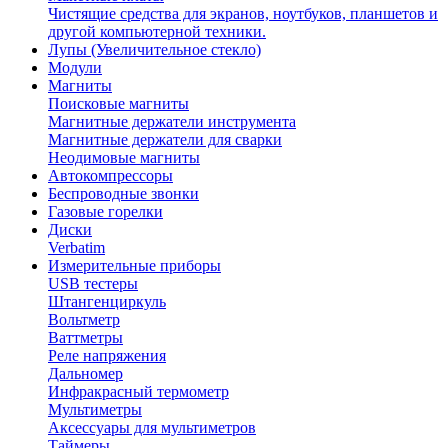
Чистящие средства для экранов, ноутбуков, планшетов и
другой компьютерной техники.
Лупы (Увеличительное стекло)
Модули
Магниты
Поисковые магниты
Магнитные держатели инструмента
Магнитные держатели для сварки
Неодимовые магниты
Автокомпрессоры
Беспроводные звонки
Газовые горелки
Диски
Verbatim
Измерительные приборы
USB тестеры
Штангенциркуль
Вольтметр
Ваттметры
Реле напряжения
Дальномер
Инфракрасный термометр
Мультиметры
Аксессуары для мультиметров
Таймеры