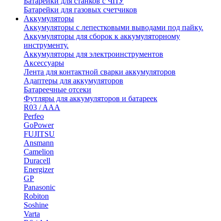
Батарейки для станков с ЧПУ
Батарейки для газовых счетчиков
Аккумуляторы
Аккумуляторы с лепестковыми выводами под пайку.
Аккумуляторы для сборок к аккумуляторному
инструменту.
Аккумуляторы для электроинструментов
Аксессуары
Лента для контактной сварки аккумуляторов
Адаптеры для аккумуляторов
Батареечные отсеки
Футляры для аккумуляторов и батареек
R03 / AAA
Perfeo
GoPower
FUJITSU
Ansmann
Camelion
Duracell
Energizer
GP
Panasonic
Robiton
Soshine
Varta