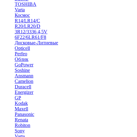
TOSHIBA
Varta
Космос
R14/LR14/C
R20/LR20/D
3R12/3336 4,5V
6F22/6LR61/F8
Дисковые-Литиевые
Opticell
Perfeo
Облик
GoPower
Soshine
Ansmann
Camelion
Duracell
Energizer
GP
Kodak
Maxell
Panasonic
Renata
Robiton
Sony
Varta