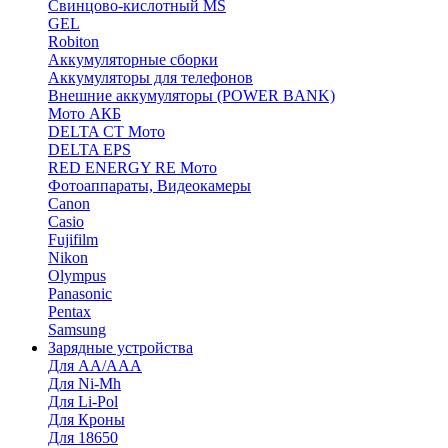
Cвинцово-кислотный MS
GEL
Robiton
Аккумуляторные сборки
Аккумуляторы для телефонов
Внешние аккумуляторы (POWER BANK)
Мото АКБ
DELTA CT Мото
DELTA EPS
RED ENERGY RE Мото
Фотоаппараты, Видеокамеры
Canon
Casio
Fujifilm
Nikon
Olympus
Panasonic
Pentax
Samsung
Зарядные устройства
Для AA/AAA
Для Ni-Mh
Для Li-Pol
Для Кроны
Для 18650