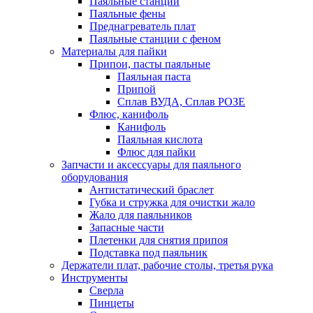
Паяльные станции
Паяльные фены
Преднагреватель плат
Паяльные станции с феном
Материалы для пайки
Припои, пасты паяльные
Паяльная паста
Припой
Сплав ВУДА, Сплав РОЗЕ
Флюс, канифоль
Канифоль
Паяльная кислота
Флюс для пайки
Запчасти и аксессуары для паяльного
оборудования
Антистатический браслет
Губка и стружка для очистки жало
Жало для паяльников
Запасные части
Плетенки для снятия припоя
Подставка под паяльник
Держатели плат, рабочие столы, третья рука
Инструменты
Сверла
Пинцеты