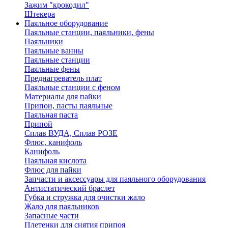
Зажим "крокодил"
Штекера
Паяльное оборудование
Паяльные станции, паяльники, фены
Паяльники
Паяльные ванны
Паяльные станции
Паяльные фены
Преднагреватель плат
Паяльные станции с феном
Материалы для пайки
Припои, пасты паяльные
Паяльная паста
Припой
Сплав ВУДА, Сплав РОЗЕ
Флюс, канифоль
Канифоль
Паяльная кислота
Флюс для пайки
Запчасти и аксессуары для паяльного оборудования
Антистатический браслет
Губка и стружка для очистки жало
Жало для паяльников
Запасные части
Плетенки для снятия припоя