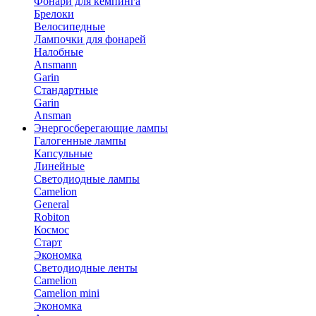
Фонари для кемпинга
Брелоки
Велосипедные
Лампочки для фонарей
Налобные
Ansmann
Garin
Стандартные
Garin
Ansman
Энергосберегающие лампы
Галогенные лампы
Капсульные
Линейные
Светодиодные лампы
Camelion
General
Robiton
Космос
Старт
Экономка
Светодиодные ленты
Camelion
Camelion mini
Экономка