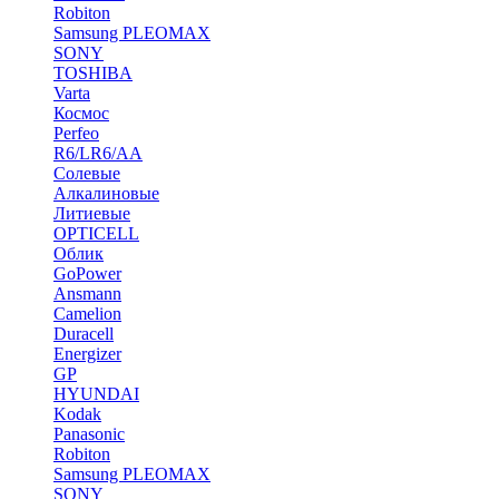
Robiton
Samsung PLEOMAX
SONY
TOSHIBA
Varta
Космос
Perfeo
R6/LR6/AA
Солевые
Алкалиновые
Литиевые
OPTICELL
Облик
GoPower
Ansmann
Camelion
Duracell
Energizer
GP
HYUNDAI
Kodak
Panasonic
Robiton
Samsung PLEOMAX
SONY