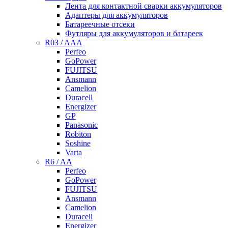
Лента для контактной сварки аккумуляторов
Адаптеры для аккумуляторов
Батареечные отсеки
Футляры для аккумуляторов и батареек
R03 / AAA
Perfeo
GoPower
FUJITSU
Ansmann
Camelion
Duracell
Energizer
GP
Panasonic
Robiton
Soshine
Varta
R6 / AA
Perfeo
GoPower
FUJITSU
Ansmann
Camelion
Duracell
Energizer