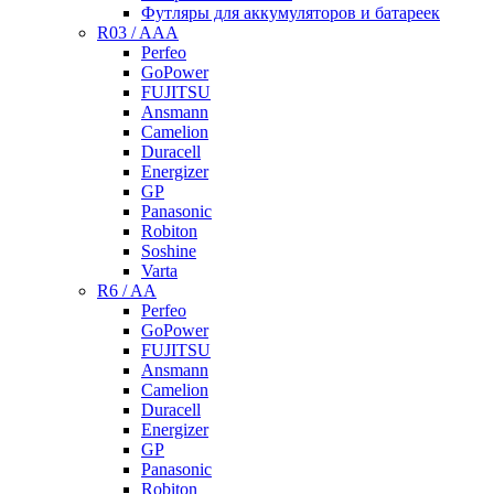
Футляры для аккумуляторов и батареек
R03 / AAA
Perfeo
GoPower
FUJITSU
Ansmann
Camelion
Duracell
Energizer
GP
Panasonic
Robiton
Soshine
Varta
R6 / AA
Perfeo
GoPower
FUJITSU
Ansmann
Camelion
Duracell
Energizer
GP
Panasonic
Robiton