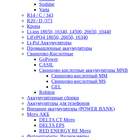
Soshine
Varta
R14 / C / 343
R20 / D /373
Крона
Li-ion 18650, 16340, 14500, 26650, 10440
LiFePO4 18650, 26650, 16340
Li-Pol Аккумуляторы
Промышленные аккумуляторы
Свинцово-Кислотные
GoPower
CASIL
Свинцово кислотные аккумуляторы MNB
Cвинцово-кислотный MM
Cвинцово-кислотный MS
GEL
Robiton
Аккумуляторные сборки
Аккумуляторы для телефонов
Внешние аккумуляторы (POWER BANK)
Мото АКБ
DELTA CT Мото
DELTA EPS
RED ENERGY RE Мото
Фотоаппараты, Видеокамеры