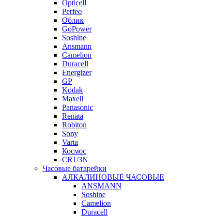
Opticell
Perfeo
Облик
GoPower
Soshine
Ansmann
Camelion
Duracell
Energizer
GP
Kodak
Maxell
Panasonic
Renata
Robiton
Sony
Varta
Космос
CR1/3N
Часовые батарейки
АЛКАЛИНОВЫЕ ЧАСОВЫЕ
ANSMANN
Soshine
Camelion
Duracell