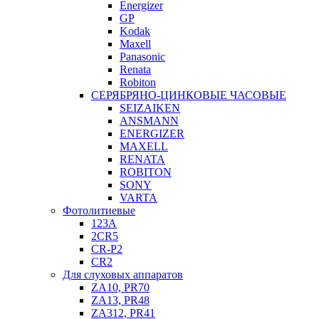
Energizer
GP
Kodak
Maxell
Panasonic
Renata
Robiton
СЕРЯБРЯНО-ЦИНКОВЫЕ ЧАСОВЫЕ
SEIZAIKEN
ANSMANN
ENERGIZER
MAXELL
RENATA
ROBITON
SONY
VARTA
Фотолитиевые
123A
2CR5
CR-P2
CR2
Для слуховых аппаратов
ZA10, PR70
ZA13, PR48
ZA312, PR41