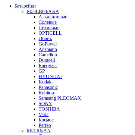
Батарейки
R03/LR03/AAA
Алкалиновые
Солевые
Литиевые
OPTICELL
Облик
GoPower
Ansmann
Camelion
Duracell
Energizer
GP
HYUNDAI
Kodak
Panasonic
Robiton
Samsung PLEOMAX
SONY
TOSHIBA
Varta
Космос
Perfeo
R6/LR6/AA