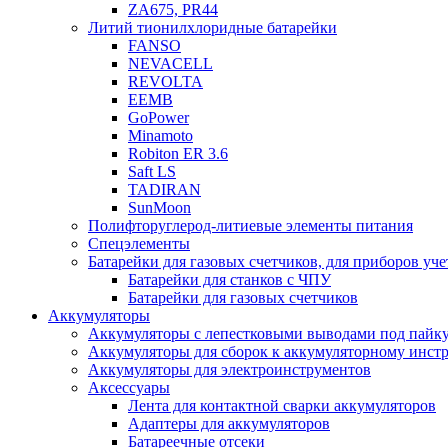
ZA675, PR44
Литий тионилхлоридные батарейки
FANSO
NEVACELL
REVOLTA
EEMB
GoPower
Minamoto
Robiton ER 3.6
Saft LS
TADIRAN
SunMoon
Полифторуглерод-литиевые элементы питания
Спецэлементы
Батарейки для газовых счетчиков, для приборов уче
Батарейки для станков с ЧПУ
Батарейки для газовых счетчиков
Аккумуляторы
Аккумуляторы с лепестковыми выводами под пайку
Аккумуляторы для сборок к аккумуляторному инстр
Аккумуляторы для электроинструментов
Аксессуары
Лента для контактной сварки аккумуляторов
Адаптеры для аккумуляторов
Батареечные отсеки