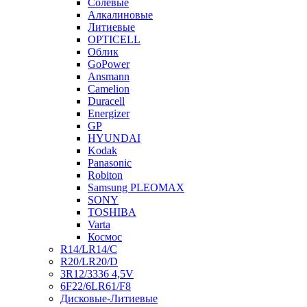
Солевые
Алкалиновые
Литиевые
OPTICELL
Облик
GoPower
Ansmann
Camelion
Duracell
Energizer
GP
HYUNDAI
Kodak
Panasonic
Robiton
Samsung PLEOMAX
SONY
TOSHIBA
Varta
Космос
R14/LR14/C
R20/LR20/D
3R12/3336 4,5V
6F22/6LR61/F8
Дисковые-Литиевые